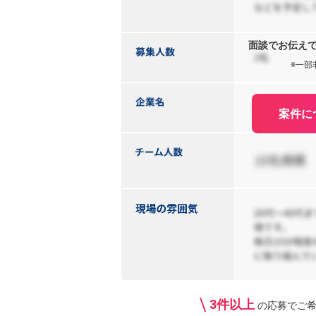
面談でお伝え
※一部
案件に
3件以上
の応募で
ご