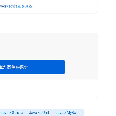
dworksの詳細を見る
似た案件を探す
Java × Struts
Java × JUnit
Java × MyBatis