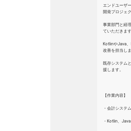
エンドユーザ
開発プロジェ
事業部門と経
ていただきま
KotlinやJ
改善を担当し
既存システム
援します。
【作業内容】
・会計システ
・Kotlin、Ja