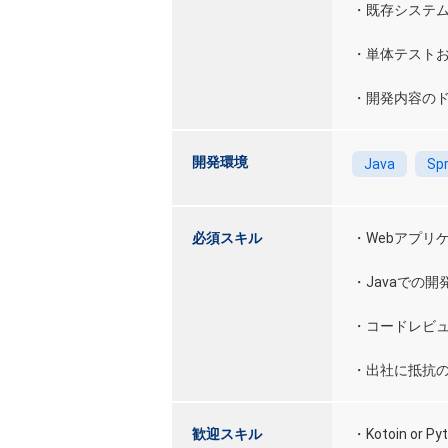
・既存システ
・単体テスト
・開発内容の
開発環境
Java
Spr
必須スキル
・Webアプリ
・Javaでの開
・コードレビ
・出社に抵抗
歓迎スキル
・Kotoin or 