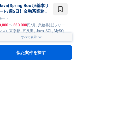
ava(Spring Boot)/基本リ
ート/週5日】金融系業務ア
リケーション開発
モート
0,000
〜
850,000
円/月
,
業務委託(フリー
ンス)
, 東京都
,
五反田
,
Java
,
SQL
,
MySQL
,
ing
,
MyBatis
,
AWS
,
Azure
,
Docker
,
Git
,
Go
すべて表示
e Cloud Platform
Java/週5日/一部リモート/
宿】社内システム内製化に
似た案件を探す
けたテックリード・PM業
モート
案件
400,000
円/月
, 東京都
,
東京
,
Java
,
C
0.4~0.6人月】新規事業開
におけるハードウェアプロ
タイピングアドバイザー
モート
0,000
〜
600,000
円/月
,
業務委託(フリー
ンス)
, 東京都