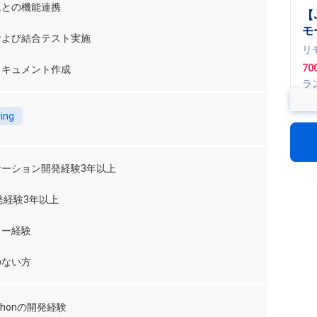
ムとの機能連携
【J
モ
および結合テスト実施
プ
リ
70
ドキュメント作成
ラ
Spr
ogl
ing
【
新
向
リ
務
ケーション開発経験3年以上
1,
発経験3年以上
【
発
ュー経験
ト
リ
のない方
30
ラ
Pythonの開発経験