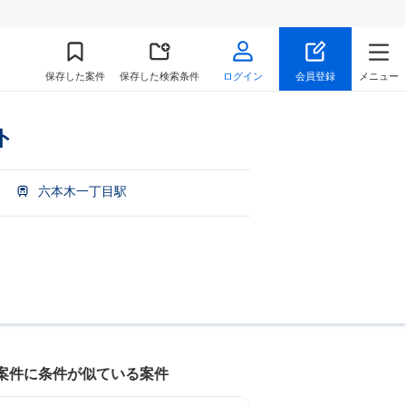
保存
した案件
保存した検索条件
ログイン
会員登録
メニュー
ト
六本木一丁目駅
案件に条件が似ている案件