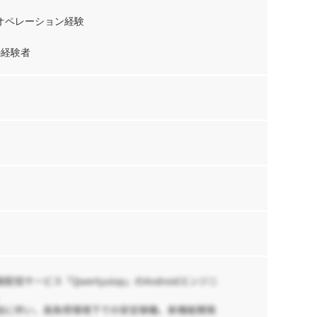
【
基
のオペレーション経験
援
1,
の経験者
京
【
W
リ
70
京
My
【
I
ィ
リ
日
化
78
京