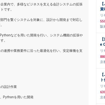
【
ー企業内で、多様なビジネスを支える会計システムの拡張
資
クトです。
リ
理部門を繋ぐシステムを対象に、設計から開発まで対応し
55
す。
阪
ing
ava、Pythonなどを用いた開発を行い、システム機能の拡張や
【
ます。
e 
S
との連携や業務要件に沿った最適化を行い、安定稼働を支
リ
大
88
築
京
計
Pl
【J
ト
イ
リ
ムの設計作業
63
va、Pythonを用いた開発
京