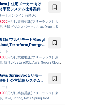
Java】住宅メーカー向け
材⼿配システム改修案件
モート
オンライン商談OK
0,000
円/月
,
業務委託(フリーランス)
, 大
府
,
大阪ビジネスパーク
,
Java
,
Oracle
,
Spr
,
Struts
,
MyBatis
,
Eclipse
週3日/フルリモート/Googl
Cloud,Terraform,Postgre
QL】インフラエンジニア -
モート
手製造業向けデータ基盤構
0,000
円/月
,
業務委託(フリーランス)
, 東
に伴うクラウドインフラ設
都
,
渋谷
,
PostgreSQL
,
AWS
,
Google Cloud
・構築
atform
,
Terraform
ava/SpringBoot/リモー
併用】公営競輪システムマ
グレーション変更管理案件
モート
0,000
円/月
,
業務委託(フリーランス)
, 東
都
,
Java
,
Spring
,
AWS
,
SpringBoot