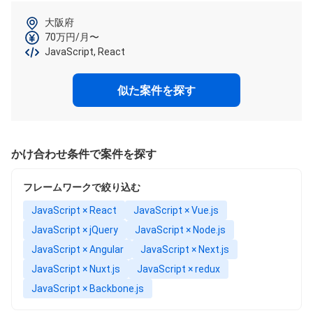
大阪府
70万円/月〜
JavaScript, React
似た案件を探す
かけ合わせ条件で案件を探す
フレームワークで絞り込む
JavaScript × React
JavaScript × Vue.js
JavaScript × jQuery
JavaScript × Node.js
JavaScript × Angular
JavaScript × Next.js
JavaScript × Nuxt.js
JavaScript × redux
JavaScript × Backbone.js