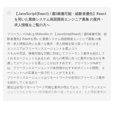
【JavaScript(React) / 週5稼働可能・経験者優先】React
を用いた業務システム画面開発エンジニア募集 の案件・
求人情報をご覧の方へ
フリーランスHub は Midworks の 【JavaScript(React) / 週5稼働可能・経
験者優先】Reactを用いた業務システム画面開発エンジニア募集 の案
件・求人情報以外にも様々な案件・求人情報を取り扱っております。
エンジニアがフリーランスエージェントを選ぶコツ
スキルや言語、稼働可能な日数に特化してフリーランス案件を紹介して
くれるエージェントもあるため、自らの希望に合った案件があるかを考
慮してエージェントを選ぶことがおすすめです。フリーランスHubで
は、フリーランスエージェントの各特徴やおすすめポイントの閲覧、エ
ージェントへの応募を一括で行うことができます。
フリーランスエージェントはリモートワークや在宅のフリーランス案件
を紹介してくれるの？
最近は在宅/リモートワーク可能な案件が増えており、フリーランスエー
ジェントでもリモート/在宅案件を取り扱っております。ただ常駐案件が
多いエージェントやリモート案件が多いエージェントなど、エージェン
トによって特徴がありますので、リモート案件に強いエージェントを選
ぶのがおすすめです。フリーランスHubでは、各エージェントのサービ
ス内容やその比較をサイト内で行うことができます。