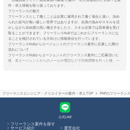
ーム機買取サイト）開発業務PL募集 の案件・求人情報以外にも様々な案
件・求人情報を取り扱っております。
フリーランスの魅力
フリーランスとして働くことは企業に雇用されて働く場合と違い、決め
られた給与が無い厳しい世界ではありますが、自身の強みやスキルを活
かしながら自由度の高い働き方をしたり、スキル次第では高単価を受け
取ることができます。フリーランスHubではこれからフリーランスにな
ることを検討されている方向けに情報発信を行っています。
フリーランスHubからエージェントのフリーランス案件に応募した際の
流れについて
フリーランスHubからエージェントのフリーランス案件にご応募頂いた
後、各エージェントからのメールや電話などで日程調整を行った後、一
対一のカウンセリングでスキルや希望の働き方をエージェントの担当者
の方からヒアリング、その後希望にあった企業と商談し、案件に参画し
て頂きます。
フリーランスエージェントとクラウドソーシングサイト(サービス)の違い
フリーランスエージェントは企業の案件とフリーランスを検討している
フリーランスエンジニア・クリエイターの案件・求人TOP
PHPのフリーラン
人のマッチングをカウンセリングや営業代行を通してサポートするのに
対し。クラウドソーシングはサイト上で直接案件を探すものになりま
す。クラウドソーシングサイトを利用する際は、フリーランスと発注者
が直接プラットフォームでやり取りするため、エージェントによるサポ
ートはありません。フリーランスHubではフリーランスエージェントの
公式LINE
保有する案件を多数掲載しています。
フリーランス案件を探す
サービス紹介
運営会社