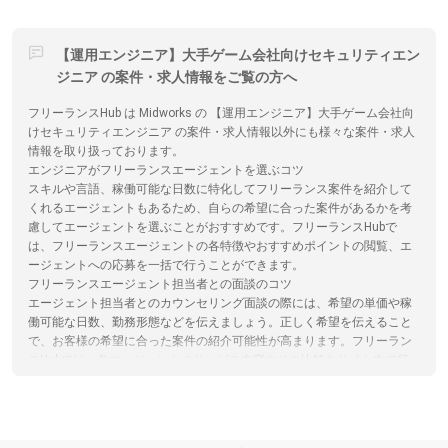
【運用エンジニア】大手ゲーム会社向けセキュリティエン
ジニア の案件・求人情報をご覧の方へ
フリーランスHub は Midworks の 【運用エンジニア】大手ゲーム会社向
けセキュリティエンジニア の案件・求人情報以外にも様々な案件・求人
情報を取り扱っております。
エンジニアがフリーランスエージェントを選ぶコツ
スキルや言語、稼働可能な日数に特化してフリーランス案件を紹介して
くれるエージェントもあるため、自らの希望に合った案件があるかを考
慮してエージェントを選ぶことがおすすめです。フリーランスHubで
は、フリーランスエージェントの各特徴やおすすめポイントの閲覧、エ
ージェントへの応募を一括で行うことができます。
フリーランスエージェント担当者との面談のコツ
エージェント担当者とのカウンセリング面談の際には、希望の単価や稼
働可能な日数、勤務形態などを伝えましょう。正しく希望を伝えること
で、お客様の希望に合った案件の紹介可能性が高まります。フリーラン
スHubでは、各エージェントのサービス内容やその比較をサイト内で行
うことができます。
フリーランスエージェントとクラウドソーシングサイト(サービス)の違い
フリーランスエージェントは企業の案件とフリーランスを検討している
人のマッチングをカウンセリングや営業代行を通してサポートするのに