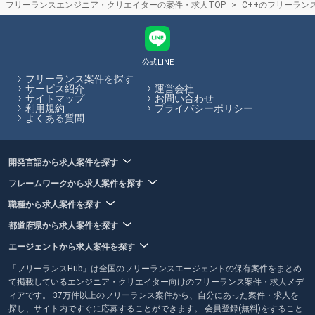
フリーランスエンジニア・クリエイターの案件・求人TOP
C++のフリーラン
スキルや言語、稼働可能な日数に特化してフリーランス案件を紹介して
くれるエージェントもあるため、自らの希望に合った案件があるかを考
慮してエージェントを選ぶことがおすすめです。フリーランスHubで
は、フリーランスエージェントの各特徴やおすすめポイントの閲覧、エ
ージェントへの応募を一括で行うことができます。
公式LINE
フリーランス案件を探す
フリーランスHubはお客様のフリーランス案件探しを最大限サポートし
サービス紹介
運営会社
サイトマップ
お問い合わせ
ていきます。
利用規約
プライバシーポリシー
よくある質問
開発言語から求人案件を探す
フレームワークから求人案件を探す
職種から求人案件を探す
都道府県から求人案件を探す
エージェントから求人案件を探す
「フリーランスHub」は全国のフリーランスエージェントの保有案件をまとめ
て掲載しているエンジニア・クリエイター向けのフリーランス案件・求人メデ
ィアです。 37万件以上のフリーランス案件から、自分にあった案件・求人を
探し、サイト内ですぐに応募することができます。 会員登録(無料)をすること