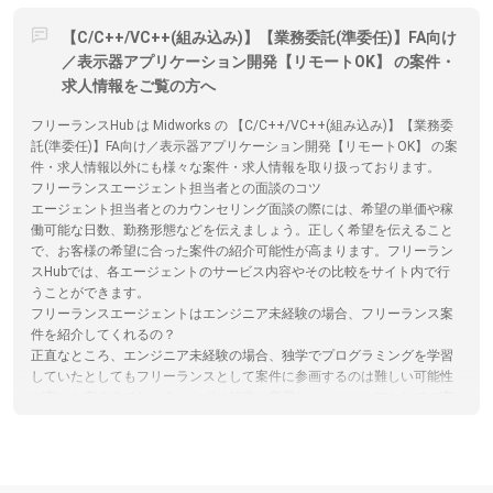
【C/C++/VC++(組み込み)】【業務委託(準委任)】FA向け
／表示器アプリケーション開発【リモートOK】 の案件・
求人情報をご覧の方へ
フリーランスHub は Midworks の 【C/C++/VC++(組み込み)】【業務委
託(準委任)】FA向け／表示器アプリケーション開発【リモートOK】 の案
件・求人情報以外にも様々な案件・求人情報を取り扱っております。
フリーランスエージェント担当者との面談のコツ
エージェント担当者とのカウンセリング面談の際には、希望の単価や稼
働可能な日数、勤務形態などを伝えましょう。正しく希望を伝えること
で、お客様の希望に合った案件の紹介可能性が高まります。フリーラン
スHubでは、各エージェントのサービス内容やその比較をサイト内で行
うことができます。
フリーランスエージェントはエンジニア未経験の場合、フリーランス案
件を紹介してくれるの？
正直なところ、エンジニア未経験の場合、独学でプログラミングを学習
していたとしてもフリーランスとして案件に参画するのは難しい可能性
が高いと言えるでしょう。まずは組織に所属し、エンジニアとしての実
務経験を積んでからフリーランスとしての働き方を検討するのがおすす
めです。フリーランスHubではエンジニア向けの記事を多数掲載してい
ます。
エンジニアがフリーランスエージェントを選ぶコツ