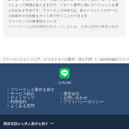
トによって特徴がありますので、リモート案件に強いエージェントを選
ぶのがおすすめです。フリーランスHubでは、各エージェントのサービ
ス内容やその比較をサイト内で行うことができます。
フリーランスの将来性やニーズ
フリーランスは契約期間が定まっているため、企業は経営や事業の状況
に合わせて必要な人材配置を実施できるため、今後の流動的な事業環境
においても需要が高まると予想されています。業務委託契約でフリーラ
ンスを受け入れる企業は増加しており、今後もニーズが高まる傾向にあ
ります。
フリーランスエージェントの仕組み
フリーランスエンジニア・クリエイターの案件・求人TOP
JavaScriptの
フリーランスエージェントは案件を探しているフリーランスエンジニア
やクリエイターの方と、フリーランス人材を活用したい企業のマッチン
グを行い、仲介手数料を受け取ることで収益としているサービスです。
仲介手数料やエージェントで受けられるサービスは各エージェントで異
なります。フリーランスHubでは各エージェントのサービス内容の比較
公式LINE
をサイト内で行うことができます。
フリーランス案件を探す
サービス紹介
運営会社
サイトマップ
お問い合わせ
フリーランスHubはお客様のフリーランス案件探しを最大限サポートし
利用規約
プライバシーポリシー
ていきます。
よくある質問
開発言語から求人案件を探す