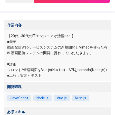
作業内容
【20代~30代のITエンジニアが活躍中！】
■概要
動画配信Webサービスシステムの新規開発とVimeoを使った有
料動画配信システムの開発に携わっていただきます。
■詳細
フロント/管理画面をVue.js(Nuxt.js)、APIをLambda(Node.js))
■工程：実装～テスト
開発環境
JavaScript
Node.js
Vue.js
Nuxt.js
必須スキル