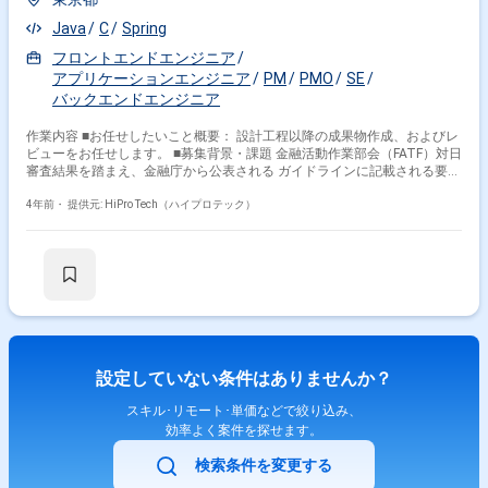
Java
C
Spring
フロントエンドエンジニア
アプリケーションエンジニア
PM
PMO
SE
バックエンドエンジニア
作業内容 ■お任せしたいこと概要： 設計工程以降の成果物作成、およびレ
ビューをお任せします。 ■募集背景・課題 金融活動作業部会（FATF）対日
審査結果を踏まえ、金融庁から公表される ガイドラインに記載される要件
(2024年3月完了期限)を満たす為、 クレジットカード会社が、システム導
入（AMLシステム）を検討しています。 6月末よりプロジェクトを開始
4年前・
提供元: HiPro Tech（ハイプロテック）
し、現在要件定義中ですが、 12月より設計工程に入る予定です。
設定していない条件はありませんか？
スキル･リモート･単価などで絞り込み、
効率よく案件を探せます。
検索条件を変更する