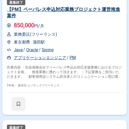
稼働できない方 --------------------------------------------------------
【PM】ペーパレス申込対応業務プロジェクト運営推進
案件
850,000
円/月
業務委託(フリーランス)
東京都
蒲田駅
Java
Oracle
Spring
アプリケーションエンジニア
PM
作業内容 ・生命保険会社でペーパレス申込み対応支援業務におけるプロジ
ェクト企画、 推進業務に携わって頂きます。 ・下記業務をご担当いた
だきます。 顧客側周辺システム担当者とのコミュニケーション窓口業務
(対エンドユーザー) 製造面で発生する課題解決の推進、企画業務(対所属
システム子会社)
5年前・
提供元: レバテックフリーランス