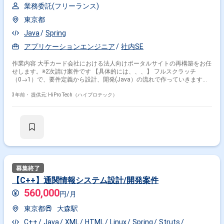
業務委託(フリーランス)
東京都
Java
Spring
アプリケーションエンジニア
社内SE
作業内容 大手カード会社における法人向けポータルサイトの再構築をお任
せします。※2次請け案件です 【具体的には、、、】 フルスクラッチ
（0→1）で、要件定義から設計、開発(Java）の流れで作っていきます。
開発はオフショアでの対応を予定しておりますので、まずは要件定義や設
計を中心にお任せしたいです。 【プロジェクト納期】 来年夏プレリリー
3年前・
提供元: HiPro Tech（ハイプロテック）
ス、2025年1月に本格稼働開始を予定しております。 【組織構成】 Sierの
プロパーPM2名（40代後半、30代）のアンダーでの参画となります。
【C++】通関情報システム設計/開発案件
560,000
円/月
東京都
大森駅
C++
Java
XML
HTML
Linux
Spring
Struts