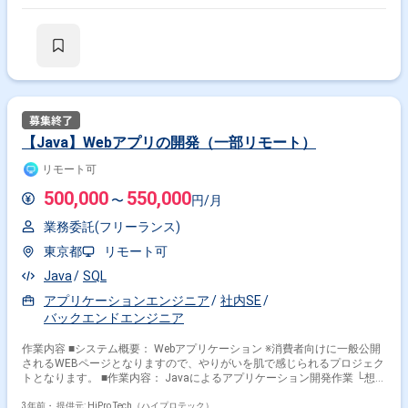
【Java】Webアプリの開発（一部リモート）
リモート可
500,000
550,000
〜
円/月
業務委託(フリーランス)
東京都
リモート可
Java
SQL
アプリケーションエンジニア
社内SE
バックエンドエンジニア
作業内容 ■システム概要： Webアプリケーション ※消費者向けに一般公開
されるWEBページとなりますので、やりがいを肌で感じられるプロジェク
トとなります。 ■作業内容： Javaによるアプリケーション開発作業 └想定
工程：詳細設計、製造、単体試験、結合試験 ■使用技術： 言語 ：Java
ＦＷ ：TERASOLUNA 開発環境：Eclipse（Java）
3年前・
提供元: HiPro Tech（ハイプロテック）