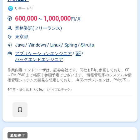
Spring × 副業
Spring × 在宅・リモート
リモート可
600,000
1,000,000
〜
円/月
その他の条件で検索する
業務委託(フリーランス)
その他開発言語・スキルから探す
東京都
Java
Windows
Linux
Spring
Struts
Java
SpringBoot
JavaScript
AWS
SQL
アプリケーションエンジニア
SE
Oracle
Linux
MySQL
React
PostgreSQL
バックエンドエンジニア
その他の職種から探す
作業内容 エンドユーザは、証券会社です。同社もPJに参画しており、SE
～PM,PMOまで幅広く参画予定でございます。 情報管理系のシステムや債
サーバーサイドエンジニア
バックエンドエンジニア
権管理システムの開発を想定しており、 今回のポジションは、PMの下で
中核メンバーとして仕様詰め、経験が浅いメンバーのサポートを行うポジ
フロントエンドエンジニア
スマホアプリエンジニア
ションです。 ■募集背景・課題 取引先証券会社の情報管理系プロジェクト
4年前・
提供元: HiPro Tech（ハイプロテック）
アプリケーションエンジニア
が想定され、近々の提案および予算取りで、 プロジェクトが来年より本格
的にこれから始まる。