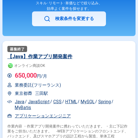
スキル･リモート･単価などで絞り込み、
効率よく案件を探せます。
検索条件を変更する
【Java】作業アプリ開発案件
オンライン商談OK
650,000
円/月
業務委託(フリーランス)
東京都
三田駅
Java
JavaScript
CSS
HTML
MySQL
Spring
MyBatis
アプリケーションエンジニア
作業内容 ・作業アプリ開発案件に携わっていただきます。 ・主に下記作
業をご担当いただきます。 -WEBアプリケーションのフロントエンド、
バックエンド、及びスマホアプリの設計工程から製造、単体工程