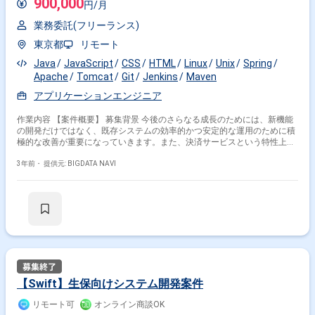
900,000
円/月
業務委託(フリーランス)
東京都
リモート
Java
JavaScript
CSS
HTML
Linux
Unix
Spring
Apache
Tomcat
Git
Jenkins
Maven
アプリケーションエンジニア
作業内容 【案件概要】 募集背景 今後のさらなる成長のためには、新機能
の開発だけではなく、既存システムの効率的かつ安定的な運用のために積
極的な改善が重要になっていきます。また、決済サービスという特性上、
PCI DSSなどのグローバルテキュリティ基準にも迅速かつ的確な対応が求
められます。 そのため、責任感をもって、能動的に進めることができるエ
3年前・
提供元: BIGDATA NAVI
ンジニアを募集しております。 業務内容 ご担当いただくシステム： ・コ
ンシューマー向け決済ステップ ・店舗様向け管理システム ・各種システ
ム連携のためのAPIサービス ・顧客管理システム ・受注情報等、大規模デ
ータを基にしたレポート作成システム etc. 技術的には、Java, JavaScript,
Linux, MySQL, Jenkins, Git, Maven などを適材適所で利用しています。参
画後は、短期間の研修にて、当サービスおよびシステム構成等に関する理
解を深めていただいてからアプリケーションエンジニアとしてご参加いた
だきますので、決済サービスに関する経験がない方でもご活躍いただけま
す。
【Swift】生保向けシステム開発案件
リモート可
オンライン商談OK