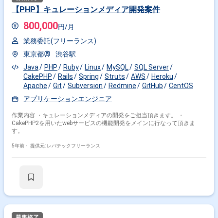
【PHP】キュレーションメディア開発案件
800,000
円/月
業務委託(フリーランス)
東京都
渋谷駅
Java
PHP
Ruby
Linux
MySQL
SQL Server
CakePHP
Rails
Spring
Struts
AWS
Heroku
Apache
Git
Subversion
Redmine
GitHub
CentOS
アプリケーションエンジニア
作業内容 ・キュレーションメディアの開発をご担当頂きます。 ・
CakePHP2を用いたwebサービスの機能開発をメインに行なって頂きま
す。
5年前・
提供元: レバテックフリーランス