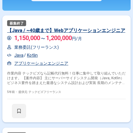
【Java / ~40歳まで】Webアプリケーションエンジニア
1,150,000
1,200,000
〜
円/月
業務委託(フリーランス)
Java
Kotlin
アプリケーションエンジニア
作業内容 テックビズなら記帳代行無料！仕事に集中して取り組んでいただ
けます。 【案件内容】 主にサーバーサイドシステム開発（Java, Kotlin）
ビジネス要件を踏まえた最適なシステム設計および実装 長期のメンテナン
ス性向上に向けた設計指針の改善ならびにリファクタリング こういう方を
歓迎します！ コーディングが得意で、技術が大好きな方 何事にもチャレ
5年前・
提供元: テックビズフリーランス
ンジ精神があり、成長意欲の高い方 世界一のサービスを創る気概のある方
前向きでオープンなコミュニケーションをとり、フラットな組織で柔軟な
行動を取れる方 新たな文化を積極的に生みだし、組織をステップアップさ
せる力のある方 開発環境 開発言語：Java, Kotlin フレームワーク：Spring
開発ツール：IntelliJ サーバ：Linux インフラ：Amazon Web Service ※以下
に該当する方からの応募はお断りしております。 なお、選考を進めるにあ
たってスキルシートが必要です。 -------------------------------------------------------- ・40代
以上の方 ・外国籍の方(永住権をお持ちの方は問題ございません) ・週5日