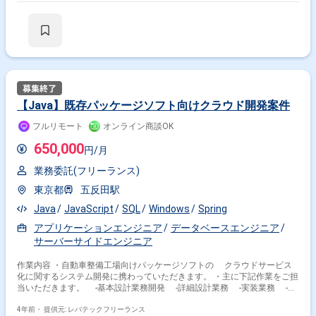
【Java】既存パッケージソフト向けクラウド開発案件
フルリモート
オンライン商談OK
650,000
円/月
業務委託(フリーランス)
東京都
五反田駅
Java
JavaScript
SQL
Windows
Spring
アプリケーションエンジニア
データベースエンジニア
サーバーサイドエンジニア
作業内容 ・自動車整備工場向けパッケージソフトの クラウドサービス
化に関するシステム開発に携わっていただきます。 ・主に下記作業をご担
当いただきます。 -基本設計業務開発 -詳細設計業務 -実装業務 -新
規追加業務 -テスト業務
4年前・
提供元: レバテックフリーランス