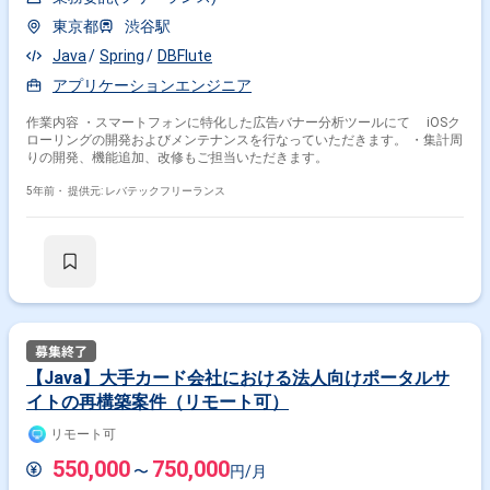
東京都
渋谷駅
Java
Spring
DBFlute
アプリケーションエンジニア
作業内容 ・スマートフォンに特化した広告バナー分析ツールにて iOSク
ローリングの開発およびメンテナンスを行なっていただきます。 ・集計周
りの開発、機能追加、改修もご担当いただきます。
5年前・
提供元: レバテックフリーランス
【Java】大手カード会社における法人向けポータルサ
イトの再構築案件（リモート可）
リモート可
550,000
750,000
〜
円/月