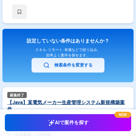
設定していない条件はありませんか？
スキル･リモート･単価などで絞り込み、
効率よく案件を探せます。
検索条件を変更する
【Java】某電気メーカー生産管理システム新規構築案
件
NEW
650,000
円/月
AIで案件を探す
業務委託(フリーランス)
東京都
北府中駅