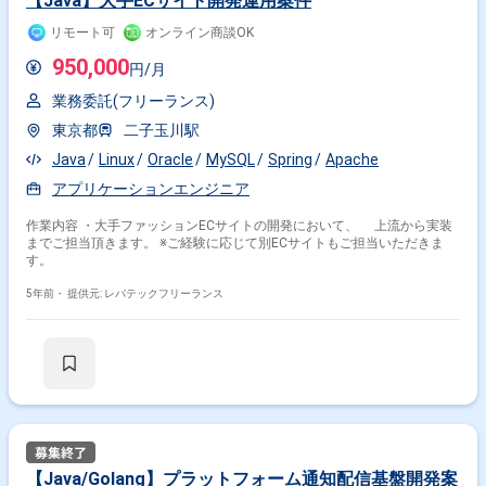
【Java】大手ECサイト開発運用案件
リモート可
オンライン商談OK
950,000
円/月
業務委託(フリーランス)
東京都
二子玉川駅
Java
Linux
Oracle
MySQL
Spring
Apache
アプリケーションエンジニア
作業内容 ・大手ファッションECサイトの開発において、 上流から実装
までご担当頂きます。 ※ご経験に応じて別ECサイトもご担当いただきま
す。
5年前・
提供元: レバテックフリーランス
【Java/Golang】プラットフォーム通知配信基盤開発案