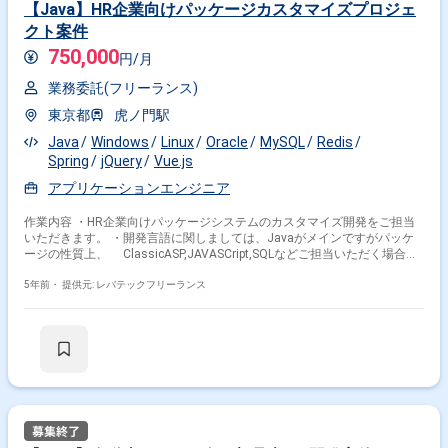
【Java】HR企業向けパッケージカスタマイズプロジェ
クト案件
750,000
円/月
業務委託(フリーランス)
東京都
虎ノ門駅
Java
Windows
Linux
Oracle
MySQL
Redis
Spring
jQuery
Vue.js
アプリケーションエンジニア
作業内容 ・HR企業向けパッケージシステムのカスタマイズ開発をご担当
いただきます。 ・開発言語に関しましては、Javaがメインですがパッケ
ージの性質上、 ClassicASP,JAVASCript,SQLなどご担当いただく場合が
ございます。 ・スケジュールとしては、10月から開発フェーズ、1月から
運用開始を想定しております。
5年前・
提供元: レバテックフリーランス