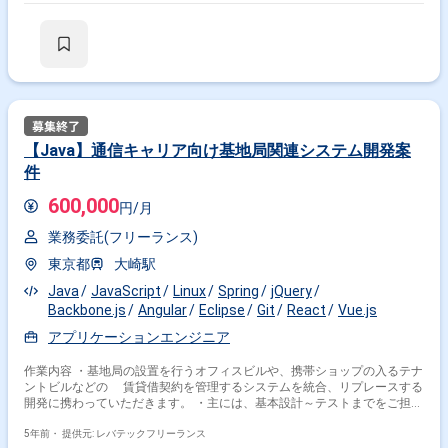
【Java】通信キャリア向け基地局関連システム開発案
件
600,000
円/月
業務委託(フリーランス)
東京都
大崎駅
Java
JavaScript
Linux
Spring
jQuery
Backbone.js
Angular
Eclipse
Git
React
Vue.js
アプリケーションエンジニア
作業内容 ・基地局の設置を行うオフィスビルや、携帯ショップの入るテナ
ントビルなどの 賃貸借契約を管理するシステムを統合、リプレースする
開発に携わっていただきます。 ・主には、基本設計～テストまでをご担当
いただきます。
5年前・
提供元: レバテックフリーランス