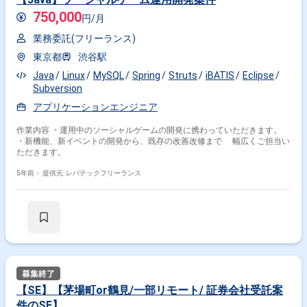
750,000
円/月
業務委託(フリーランス)
東京都
渋谷駅
Java
Linux
MySQL
Spring
Struts
iBATIS
Eclipse
Subversion
アプリケーションエンジニア
作業内容 ・運用中のソーシャルゲームの開発に携わっていただきます。
掛け合わせ条件で絞り込む
・新機能、新イベントの開発から、既存の改善改修まで 幅広くご担当い
ただきます。
職種で絞り込む
5年前・
提供元: レバテックフリーランス
Spring × サーバーサイドエンジニア
業界で絞り込む
Spring × サービス
Spring × EC
Spring × 証券
Spring × メーカー
Spring × 物流
Spring × 金融系
Spring × 小売
Spring × 生命保険
【SE】【茅場町or鶴見/一部リモート/ 証券会社受託案
特徴で絞り込む
件のSE】