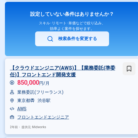
設定していない条件はありませんか？
スキル･リモート･単価などで絞り込み、
効率よく案件を探せます。
検索条件を変更する
【クラウドエンジニア(AWS)】【業務委託(準委
任)】フロントエンド開発支援
850,000
円/月
業務委託(フリーランス)
東京都
渋谷駅
AWS
フロントエンドエンジニア
2年前・
提供元: Midworks