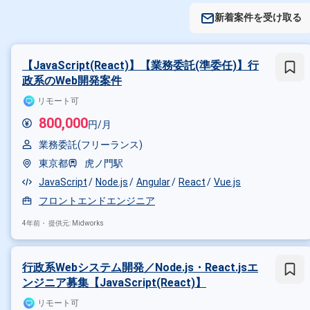
新着案件を受け取る
【JavaScript(React)】【業務委託(準委任)】行
政系のWeb開発案件
リモート可
800,000
円/月
業務委託(フリーランス)
東京都
虎ノ門駅
JavaScript
Node.js
Angular
React
Vue.js
フロントエンドエンジニア
4年前・
提供元: Midworks
行政系Webシステム開発／Node.js・React.jsエ
ンジニア募集【JavaScript(React)】
リモート可