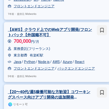
フロントエンドエンジニア
1年前・
提供元: Midworks
【AWS】クラウド上でのWebアプリ開発/フロン
トバック【外国籍不可】
700,000
円/月
業務委託(フリーランス)
東京都
有楽町駅
Java
Python
Node.js
AWS
Azure
React
掛け合わせ条件で絞り込む
フロントエンドエンジニア
バックエンドエンジニア
5年前・
提供元: Midworks
職種で絞り込む
Node.js × バックエンドエンジニア
【20〜40代/週5稼働可能な方歓迎】コワーキン
特徴で絞り込む
グスペース向けアプリ開発の追加開発
【JavaScript(React)】
Node.js × 副業
Node.js × 在
リモート可