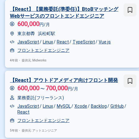
【React】【業務委託(準委任)】BtoBマッチング
Webサービスのフロントエンドエンジニア
600,000
円/月
東京都
浜松町駅
JavaScript
Linux
React
TypeScript
Vue.js
フロントエンドエンジニア
4年前・
提供元: Midworks
【React】アウトドアメディア向けフロント開発
600,000
700,000
〜
円/月
業務委託(フリーランス)
JavaScript
Linux
MySQL
Xcode
Backlog
GitHub
React
フロントエンドエンジニア
5年前・
提供元: アットエンジニア