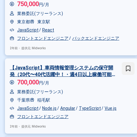
750,000
円/月
その他の条件で検索する
業務委託(フリーランス)
東京都
東京駅
その他開発言語・スキルから探す
JavaScript
React
TypeScript
React
JavaScri
フロントエンドエンジニア
バックエンドエンジニア
その他の職種から探す
2年前・
提供元: Midworks
フロントエンドエンジニア
バ
スマホアプリエンジニア
【JavaScript】車両情報管理システムの保守開
発（20代〜40代活躍中！・週4日以上稼働可能な
方にぴったり！）
700,000
円/月
業務委託(フリーランス)
千葉県
稲毛駅
JavaScript
Node.js
Angular
TypeScript
Vue.js
フロントエンドエンジニア
2年前・
提供元: Midworks