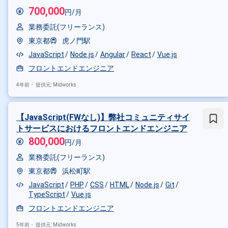
700,000
円/月
業務委託(フリーランス)
東京都
虎ノ門駅
JavaScript
Node.js
Angular
React
Vue.js
フロントエンドエンジニア
4年前・
提供元: Midworks
【JavaScript(FWなし)】弊社コミュニティサイ
トサービスにおけるフロントエンドエンジニア
800,000
円/月
業務委託(フリーランス)
東京都
浜松町駅
JavaScript
PHP
CSS
HTML
Node.js
Git
TypeScript
Vue.js
フロントエンドエンジニア
5年前・
提供元: Midworks