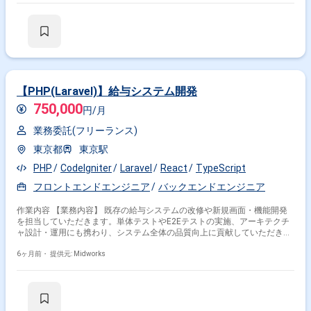
既存システムと連携する新たな機能の設計・開発にも携わる想定です。
【作業内容】 ・MySQLデータベースの設計および実装 ・JavaScript等を
用いたWEBサービスのフロントエンド開発 ・PHP／Laravelを用いたバッ
クエンド開発 ・単体テストの実施 ・結合テストの実施 ・総合テストの実
施
【PHP(Laravel)】給与システム開発
750,000
円/月
業務委託(フリーランス)
東京都
東京駅
PHP
CodeIgniter
Laravel
React
TypeScript
フロントエンドエンジニア
バックエンドエンジニア
作業内容 【業務内容】 既存の給与システムの改修や新規画面・機能開発
を担当していただきます。単体テストやE2Eテストの実施、アーキテクチ
ャ設計・運用にも携わり、システム全体の品質向上に貢献していただきま
す。 【作業内容】 ・既存システムの改修（PHP／CodeIgniter、jQuery）
・新規画面・機能開発（React／TypeScript、Go／Gin） ・E2Eテスト環境
6ヶ月前・
提供元: Midworks
の整備・検証（selenium＋webdriver、Playwright） ・単体テストコード
作成（PHPUnit） ・アーキテクチャ設計・運用（Web3層構造、モジュラ
モノリス、Atomic Design） ・基本設計?詳細設計?実装?単体テスト?E2Eテ
スト?リリース