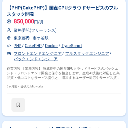
【PHP(CakePHP)】国産GPUクラウドサービスのフル
スタック開発
850,000
円/月
業務委託(フリーランス)
東京都
市ケ谷駅
PHP
CakePHP
Docker
TypeScript
フロントエンドエンジニア
フルスタックエンジニア
バックエンドエンジニア
作業内容 【業務内容】 急成長中の国産GPUクラウドサービスのバックエ
ンド・フロントエンド開発と保守を担当します。生成AI技術に対応した高
品質・低コストなサービス提供と、増加するユーザー対応やサービス拡大
に向けた開発・技術検証を行います。 【作業内容】 ・PHP、TypeScriptを
用いたバックエンド、フロントエンド開発 ・MySQLデータベースを用い
5ヶ月前・
提供元: Midworks
たデータ設計、実装 ・CakePHP、Angular等のフレームワークを用いた開
発 ・Docker、Kubernetesを用いたコンテナ環境での開発・運用 ・
GitHub、Ansibleを用いた開発環境構築、CI/CD構築 ・技術検証業務