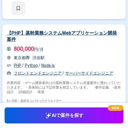
React(TypeScript)を用いたフロントエンド開発（一部機能） ・Pythonを
用いたバッチ処理の監視・軽微な修正 ・システム設計、実装、テスト、運
用
【PHP】基幹業務システムWebアプリケーション開発
案件
800,000
円/月
東京都
渋谷駅
PHP
Python
Node.js
フロントエンドエンジニア
サーバーサイドエンジニア
作業内容 ・ゲーム開発者向けの基幹業務システム支援案件に携わっていた
だきます。 ・具体的には下記作業を想定しています。 -要件定義 -基本
設計 -詳細設計 -実装
4ヶ月前・
提供元: レバテッククリエイター
NEW
AIで案件を探す