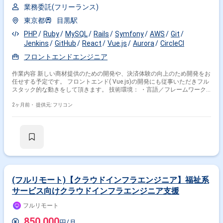
業務委託(フリーランス)
東京都
目黒駅
PHP
Ruby
MySQL
Rails
Symfony
AWS
Git
Jenkins
GitHub
React
Vue.js
Aurora
CircleCI
フロントエンドエンジニア
作業内容 新しい商材提供のための開発や、決済体験の向上のため開発をお
任せする予定です。 フロントエンド( Vue.js)の開発にも従事いただきフル
スタック的な動きをして頂きます。 技術環境： ・言語／フレームワーク :
Ruby on Rails、PHP(Symfony)、Vue.js ・データベース : MySQL ・インフ
ラ : AWS (EC2、S3、Aurora MySQL、etc) ・バージョン管理 : git/GitHub
2ヶ月前・
提供元: フリコン
・CI : CircleCI、Jenkins ・コミュニケーション : Slack、huddle、
GoogleMeet、Clickup、Notion
(フルリモート)【クラウドインフラエンジニア】福祉系
サービス向けクラウドインフラエンジニア支援
フルリモート
850,000
円/月