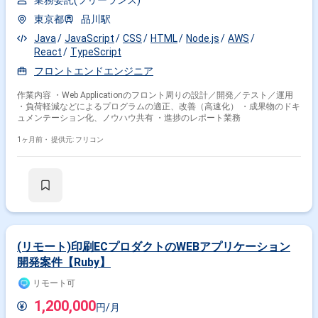
業務委託(フリーランス)
東京都
品川駅
Java
JavaScript
CSS
HTML
Node.js
AWS
React
TypeScript
フロントエンドエンジニア
作業内容 ・Web Applicationのフロント周りの設計／開発／テスト／運用
・負荷軽減などによるプログラムの適正、改善（高速化） ・成果物のドキ
ュメンテーション化、ノウハウ共有 ・進捗のレポート業務
1ヶ月前・
提供元: フリコン
(リモート)印刷ECプロダクトのWEBアプリケーション
開発案件【Ruby】
リモート可
1,200,000
円/月