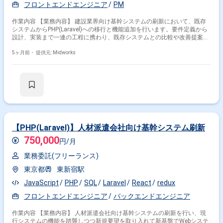
フロントエンドエンジニア
PM
作業内容 【業務内容】 建設業界向け基幹システムの刷新において、既存
システムからPHP(Laravel)への移行と機能追加を行います。要件定義から
設計、実装まで一連の工程に携わり、既存システムとの比較や改善提案も
行います。 【作業内容】 ・要件定義フェーズからの参画 ・システム設
計、詳細設計 ・PHP(Laravel)を用いたバックエンドAPI開発 ・MySQLデー
5ヶ月前・
提供元: Midworks
タベースの設計、実装 ・Dockerを用いた開発環境構築 ・GitHubを用いた
バージョン管理 ・Slackを用いたチーム内コミュニケーション ・フロント
エンド開発への協業
【PHP(Laravel)】人材派遣会社向け基幹システム刷新
750,000
円/月
業務委託(フリーランス)
東京都
東新宿駅
JavaScript
PHP
SQL
Laravel
React
redux
フロントエンドエンジニア
バックエンドエンジニア
作業内容 【業務内容】 人材派遣会社向け基幹システムの刷新を行い、現
行システムの機能を踏襲しつつ新規要望を取り入れて新基盤でWebシステ