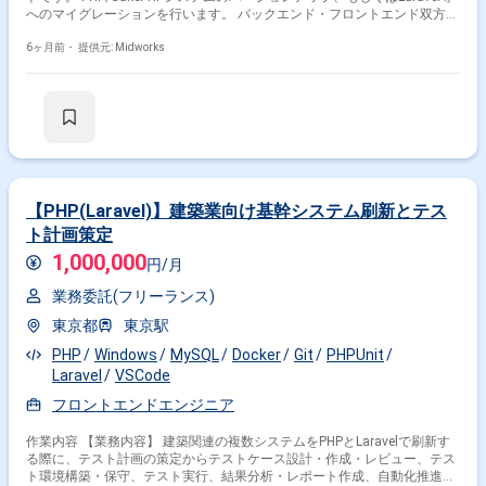
へのマイグレーションを行います。 バックエンド・フロントエンド双方の
開発を担当します。 ビジネスサイドとの要件調整や運用業務も含まれま
す。 AWSクラウド環境での開発・デプロイ・運用を実施します。 【作業
6ヶ月前・
提供元: Midworks
内容】 ・ビジネスサイドとの要件定義、仕様調整 ・PHP、JavaScript、
TypeScriptを用いたバックエンドAPIの開発 ・CakePHPまたはLaravelを用
いたバックエンドシステムの開発・保守 ・Vue.js等のJavaScriptフレーム
ワークを用いたフロントエンド開発 ・AWS環境での開発、デプロイ、運
用
【PHP(Laravel)】建築業向け基幹システム刷新とテス
ト計画策定
1,000,000
円/月
業務委託(フリーランス)
東京都
東京駅
PHP
Windows
MySQL
Docker
Git
PHPUnit
Laravel
VSCode
フロントエンドエンジニア
作業内容 【業務内容】 建築関連の複数システムをPHPとLaravelで刷新す
る際に、テスト計画の策定からテストケース設計・作成・レビュー、テス
ト環境構築・保守、テスト実行、結果分析・レポート作成、自動化推進ま