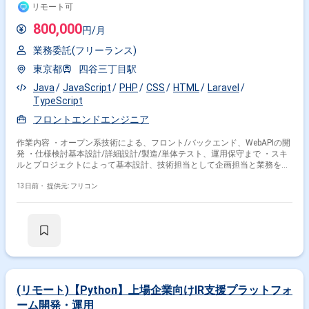
リモート可
800,000
円/月
業務委託(フリーランス)
東京都
四谷三丁目駅
Java
JavaScript
PHP
CSS
HTML
Laravel
TypeScript
フロントエンドエンジニア
作業内容 ・オープン系技術による、フロント/バックエンド、WebAPIの開
発 ・仕様検討基本設計/詳細設計/製造/単体テスト、運用保守まで ・スキ
ルとプロジェクトによって基本設計、技術担当として企画担当と業務を検
討
13日前・
提供元: フリコン
(リモート)【Python】上場企業向けIR支援プラットフォ
ーム開発・運用