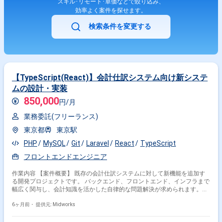
スキル･リモート･単価などで絞り込み、
効率よく案件を探せます。
検索条件を変更する
【TypeScript(React)】会計仕訳システム向け新システ
ムの設計・実装
850,000
円/月
業務委託(フリーランス)
東京都
東京駅
PHP
MySQL
Git
Laravel
React
TypeScript
フロントエンドエンジニア
作業内容 【案件概要】 既存の会計仕訳システムに対して新機能を追加す
る開発プロジェクトです。 バックエンド、フロントエンド、インフラまで
幅広く関与し、会計知識を活かした自律的な問題解決が求められます。
PHPとReact(TypeScript)を中心とした開発を行い、既存機能の改修や新規
サービス画面の実装を担当します。 4名体制のチームで開発を進める環境
6ヶ月前・
提供元: Midworks
です。 【作業内容】 ・PHPを用いたバックエンド開発（既存機能改修、新
規サービス画面開発） ・PHP(Smarty)を用いたフロントエンド開発 ・