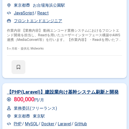
東京都
お台場海浜公園駅
JavaScript
React
フロントエンドエンジニア
作業内容 【業務内容】 動画エンコード業務システムにおけるフロントエ
ンド開発を担当し、Reactを用いたユーザーインターフェース構築やAWS
連携（MediaConvert等）を行います。 【作業内容】 ・Reactを用いたフロ
ントエンド開発 ・AWS（MediaConvert、Lambda、S3等）との連携対応
・PHPバックエンドとの連携対応 ・動画エンコード業務システムのUI改善
5ヶ月前・
提供元: Midworks
や機能追加
【PHP(Laravel)】建設業向け基幹システム刷新と開発
800,000
円/月
業務委託(フリーランス)
東京都
東京駅
PHP
MySQL
Docker
Laravel
GitHub