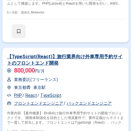
ムとして構築します。PHP(Laravel)とReactを用いた開発を行い、AWS
Auroraをデータベースとして利用します。 【作業内容】 ・PHP(Laravel)を
用いたWebシステムの開発 ・Reactによるフロントエンド実装 ・AWS
5ヶ月前・
提供元: Midworks
Auroraを用いたデータベース設計・構築 ・現行システム機能の踏襲および
新規要望の反映 ・システム全体のテスト・デバッグ
【TypeScript(React)】旅行業界向け外車専用予約サイ
トのフロントエンド開発
800,000
円/月
業務委託(フリーランス)
東京都
東京駅
PHP
React
TypeScript
フロントエンドエンジニア
バックエンドエンジニア
作業内容 【案件概要】 BtoB向け旅行外車専用予約サイトの開発プロジェ
クトです。 開発体制強化を目的とした増員案件で、要件定義からテストま
で一貫して担当します。 フロントエンドはTypeScript（React）、バック
エンドはPHP5系（Ethna）およびGoを使用する構成です。 データベース