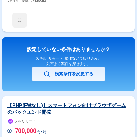
はPostgreSQL、インフラはAWS、Docker、Terraformを利用した環境で
6ヶ月前・
提供元: Midworks
す。 【作業内容】 ・要件定義および仕様整理 ・基本設計および詳細設計
・TypeScript（React）を中心とした開発対応 ・PHP（Ethna）およびGoと
の連携実装 ・各種テストの実施および品質確認
設定していない条件はありませんか？
スキル･リモート･単価などで絞り込み、
効率よく案件を探せます。
検索条件を変更する
【PHP(FWなし)】スマートフォン向けブラウザゲーム
のバックエンド開発
フルリモート
700,000
円/月