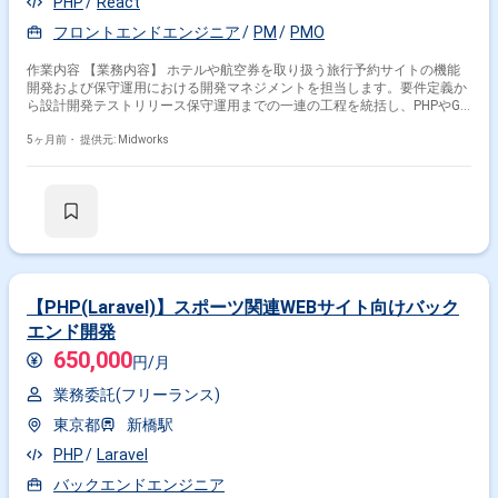
PHP
React
フロントエンドエンジニア
PM
PMO
作業内容 【業務内容】 ホテルや航空券を取り扱う旅行予約サイトの機能
開発および保守運用における開発マネジメントを担当します。要件定義か
ら設計開発テストリリース保守運用までの一連の工程を統括し、PHPやGo
言語を用いた開発チームの進行管理や品質管理を行います。関係者と連携
しながらプロジェクト計画の策定と実行を行い、大規模サービスの安定稼
5ヶ月前・
提供元: Midworks
働と継続的な改善を推進します。 【作業内容】 ・システム要件定義およ
び仕様整理 ・開発メンバーの管理とタスク割り当て ・進捗管理およびリ
スク管理 ・ソースコードレビューと品質確認 ・開発プロセス全体の品質
管理
【PHP(Laravel)】スポーツ関連WEBサイト向けバック
エンド開発
650,000
円/月
業務委託(フリーランス)
東京都
新橋駅
PHP
Laravel
バックエンドエンジニア