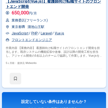
【JavaScript(Vue.js)】看護師向け転職サイトのフロン
トエンド開発
650,000
円/月
業務委託(フリーランス)
東京都
溜池山王駅
JavaScript
PHP
Laravel
Vue.js
フロントエンドエンジニア
作業内容 【業務内容】 看護師向け転職サイトのフロントエンド開発を担
当します。既存システムの機能拡張や改修、設計以降の開発工程を担当
し、アジャイル開発の5名以上のチームで協調して作業します。Vue.jsを
メインに開発を行い、PHP(Laravel)も使用します。 【作業内容】 ・
Vue.js、JavaScript、HTML、SCSSを用いたフロントエンド開発 ・システ
5ヶ月前・
提供元: Midworks
ム設計、詳細設計、実装 ・PHP(Laravel)を用いたバックエンド開発（予
定） ・アジャイル開発プロセスにおけるタスク遂行 ・コードレビューの
実施
設定していない条件はありませんか？