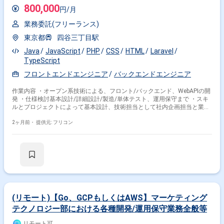
800,000
円/月
業務委託(フリーランス)
東京都
四谷三丁目駅
Java
JavaScript
PHP
CSS
HTML
Laravel
TypeScript
フロントエンドエンジニア
バックエンドエンジニア
作業内容 ・オープン系技術による、フロント/バックエンド、WebAPIの開
発 ・仕様検討基本設計/詳細設計/製造/単体テスト、運用保守まで ・スキ
ルとプロジェクトによって基本設計、技術担当として社内企画担当と業務
を検討 【使用言語】 ・PHP 8.1.20 ・バックエンド Laravel 9.52.5 ・フ
ロントエンド javascript、CSS、HTML、SCSS
2ヶ月前・
提供元: フリコン
(リモート)【Go、GCPもしくはAWS】マーケティング
テクノロジー部における各種開発/運用保守業務全般等
リモート可