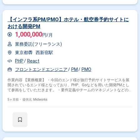
【インフラ系PM/PMO】ホテル・航空券予約サイトに
おける開発PM
1,000,000
円/月
業務委託(フリーランス)
東京都
西新宿駅
PHP
React
フロントエンドエンジニア
PM
PMO
作業内容 【業務概要】 ・今回のエンド様が旅行予約サイトサービスを展
開されているエンド様となっており、PHP、Goなどを用いた開発PMとし
て参画をしていただきます。 ・要件定義やチームのマネジメントなどのプ
ロジェクト管理全般 ・またコードレビューや品質管理などにも携わってい
ただきます。
5ヶ月前・
提供元: Midworks