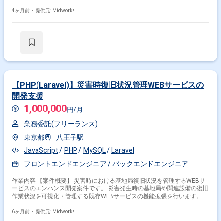
で幅広く担当します。開発チームと連携して品質管理や改善活動にも貢献
します。 【作業内容】 ・Webシステム刷新全体のテスト計画策定
4ヶ月前・
提供元: Midworks
(PHP,Laravel使用) ・各システム(基幹,建築,在庫,営業等)のテストケース設
計、レビュー ・テスト環境構築、保守、運用 ・テスト実行、結果分析、
レポート作成(テスト管理ツール使用) ・テスト自動化推進(ツール選定、導
入、運用) ・開発チームとの連携による品質向上 ・品質管理、改善活動へ
の参加
【PHP(Laravel)】災害時復旧状況管理WEBサービスの
開発支援
1,000,000
円/月
業務委託(フリーランス)
東京都
八王子駅
JavaScript
PHP
MySQL
Laravel
フロントエンドエンジニア
バックエンドエンジニア
作業内容 【案件概要】 災害時における基地局復旧状況を管理するWEBサ
ービスのエンハンス開発案件です。 災害発生時の基地局や関連設備の復旧
作業状況を可視化・管理する既存WEBサービスの機能拡張を行います。
既存システムに対する機能追加・改善を中心に、パフォーマンス向上およ
び保守性向上を目的とした開発を進めます。 フロントエンドおよびバック
6ヶ月前・
提供元: Midworks
エンド双方の開発を担当し、既存機能の修正や新機能の追加を行います。