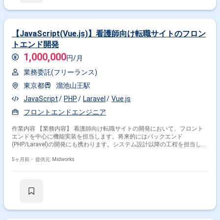
【JavaScript(Vue.js)】看護師向け転職サイトのフロン
トエンド開発
1,000,000
円/月
業務委託(フリーランス)
東京都
溜池山王駅
JavaScript
PHP
Laravel
Vue.js
フロントエンドエンジニア
作業内容 【業務内容】 看護師向け転職サイトの開発において、フロント
エンドを中心に機能実装を担当します。将来的にはバックエンド
(PHP/Laravel)の開発にも携わります。システム設計以降の工程を担当し、
アジャイル開発手法を用いてチームと連携しながら開発を進めます。 【作
業内容】 ・Vue.js、JavaScript、HTML、SCSSを用いたフロントエンド開
5ヶ月前・
提供元: Midworks
発、機能実装 ・システム設計、詳細設計、基本設計の実施 ・PHP(Laravel)
を用いたバックエンド開発(予定) ・コードレビューの実施、参加 ・アジャ
イル開発プロセスの各工程への参加