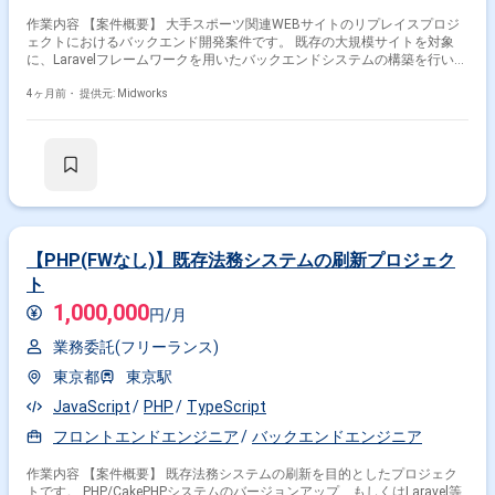
作業内容 【案件概要】 大手スポーツ関連WEBサイトのリプレイスプロジ
ェクトにおけるバックエンド開発案件です。 既存の大規模サイトを対象
に、Laravelフレームワークを用いたバックエンドシステムの構築を行いま
す。 ディレクターやデザイナーと密に連携し、フロントエンドエンジニア
とも協力して開発を推進します。 効率的で安定したシステム構築を目指し
4ヶ月前・
提供元: Midworks
て、設計から開発、テストまで一貫して対応します 【作業内容】 ・
Laravelを用いたバックエンドシステムの設計・開発・テスト ・システム
関連の技術ドキュメント作成 ・REST APIの設計・開発 ・開発チームとの
連携によるシステム推進
【PHP(FWなし)】既存法務システムの刷新プロジェク
ト
1,000,000
円/月
業務委託(フリーランス)
東京都
東京駅
JavaScript
PHP
TypeScript
フロントエンドエンジニア
バックエンドエンジニア
作業内容 【案件概要】 既存法務システムの刷新を目的としたプロジェク
トです。 PHP/CakePHPシステムのバージョンアップ、もしくはLaravel等