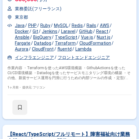
業務委託(フリーランス)
東京都
Java
PHP
Ruby
MySQL
Redis
Rails
AWS
Docker
Git
Jenkins
Laravel
GitHub
React
Ansible
BigQuery
TypeScript
Vue.js
Nuxt.js
Fargate
Datadog
Terraform
CloudFormation
Aurora
CloudFront
fluentd
Lambda
インフラエンジニア
フロントエンドエンジニア
作業内容 ・Terraformを使ったAWS環境構築 ・GithubActionsを使った
CI/CD環境構築 ・Datadogを使ったサービスモニタリング環境の構築 ・そ
の他、新規サービス運用を円滑に行うための内部ツールの作成 ・定型/非
定型の保守作業 ・IaCのコードレビュー ・負荷テスト準備・実施
1ヶ月前・
提供元: フリコン
【React/TypeScript/フルリモート】障害福祉向け業務