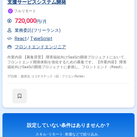
支援サービスシステム開発
フルリモート
720,000
円/月
業務委託(フリーランス)
React
TypeScript
フロントエンドエンジニア
作業内容 【募集背景】 障害福祉向けSaaSの開発プロジェクトにおいて、
フロントエンド開発体制を強化するための募集です。 【作業内容】 障害
福祉向けSaaSの開発プロジェクトに参画し、フロントエンド（React）の
設計・実装を担当していただきます。 React/TypeScript/reduxを用いたフ
ロントエンドの設計・開発・運用を行っていただきます。 企画要件から仕
17日前・
提供元: ココナラテック（旧：フリエン/furien）
様を把握し、要件の不明点を解消したうえで実装設計へと落とし込んでい
ただきます。 既存ソースコードの機能改修や、技術的負債の解消にも取り
組んでいただきます。 【求める人物像】 仕様の不足などを自ら補い、プ
ロジェクトを主体的に推進することにやりがいを感じる方を求めていま
す。 トレンドだけにとらわれず、メリット・デメリットを比較して根拠を
持った技術選定・設計ができる方を歓迎します。 バックエンド
（Laravel）のコードを必要に応じて読み解き、連携しながらAPI実装など
をスムーズに進められる方を求めています。 稼働中のサービスへの影響を
見極め、システムを安全に保ちながら着実に実装を行える方に適したポジ
設定していない条件はありませんか？
ションです。 【ポジションの魅力】 障害福祉領域向けのSaaS開発に携わ
ることで、社会的意義の高いサービスの価値向上に貢献できるポジション
スキル･リモート･単価などで絞り込み、
です。 フロントエンドの設計から実装、運用まで一気通貫で関われるた