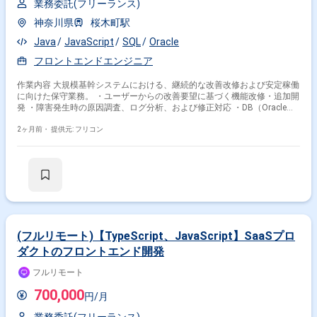
業務委託(フリーランス)
神奈川県
桜木町駅
Java
JavaScript
SQL
Oracle
フロントエンドエンジニア
作業内容 大規模基幹システムにおける、継続的な改善改修および安定稼働
に向けた保守業務。 ・ユーザーからの改善要望に基づく機能改修・追加開
発 ・障害発生時の原因調査、ログ分析、および修正対応 ・DB（Oracle
等）への直接操作によるデータパッチ作業 ・帳票ツール（SVF等）を用い
た出力機能の改修 ・フロントエンド（JavaScript）からバックエンド
2ヶ月前・
提供元: フリコン
（Java）までの一連の対応
(フルリモート)【TypeScript、JavaScript】SaaSプロ
ダクトのフロントエンド開発
フルリモート
700,000
円/月