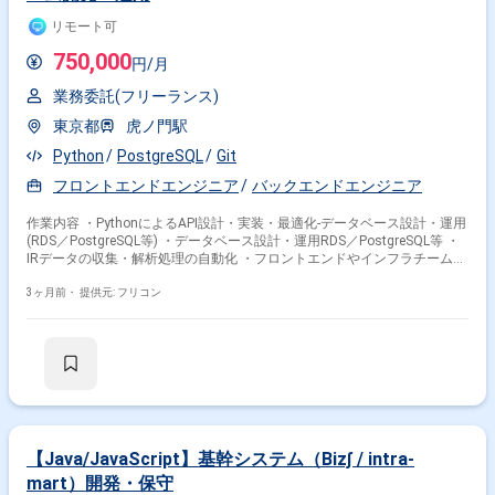
リモート可
750,000
円/月
業務委託(フリーランス)
東京都
虎ノ門駅
Python
PostgreSQL
Git
フロントエンドエンジニア
バックエンドエンジニア
作業内容 ・PythonによるAPI設計・実装・最適化-データベース設計・運用
(RDS／PostgreSQL等) ・データベース設計・運用RDS／PostgreSQL等 ・
IRデータの収集・解析処理の自動化 ・フロントエンドやインフラチームと
の連携によるシステム全体設計 ・新機能開発・パフォーマンス改善
3ヶ月前・
提供元: フリコン
【Java/JavaScript】基幹システム（Biz∫ / intra-
mart）開発・保守