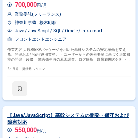
700,000
円/月
業務委託(フリーランス)
神奈川県
桜木町駅
Java
JavaScript
SQL
Oracle
intra-mart
フロントエンドエンジニア
作業内容 大規模ERPパッケージを用いた基幹システムの安定稼働を支え
る、開発および保守運用業務。 ・ユーザーからの改善要望に基づく追加機
能の開発・改修 ・障害発生時の原因調査、ログ解析、影響範囲の分析 ・
不具合修正およびデータパッチの作成・実行 ・帳票ツール（SVF等）を用
いた帳票レイアウトの修正・開発
2ヶ月前・
提供元: フリコン
【Java/JavaScript】基幹システムの開発・保守および
障害対応
550,000
円/月