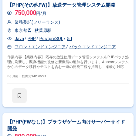
【PHP(その他FW)】放送データ管理システム開発
750,000
円/月
業務委託(フリーランス)
東京都
秋葉原駅
Java
PHP
PostgreSQL
Git
フロントエンドエンジニア
バックエンドエンジニア
掛け合わせ条件で絞り込む
作業内容 【業務内容】 既存の放送使用データ管理システムをPHPバッチ処
フレームワークで絞り込む
理に刷新し、既存機能の改修と新機能の追加を行います。Accessシステム
からのデータ移行やテストを含む一連の開発工程を担当し、柔軟な対応と
主体的な業務遂行を行います。 【作業内容】 ・PHPを用いたバックエンド
PHP × Laravel
PHP × CakePHP
PHP × FuelPHP
システムの開発 ・Accessシステムからのデータマイグレーション ・新機
6ヶ月前・
提供元: Midworks
能の設計・実装・テスト ・結合テストの実施とバグ修正 ・要件定義、基
職種で絞り込む
本設計、詳細設計への参加 ・保守運用フェーズでの対応
PHP × バックエンドエンジニア
PHP × サーバーサイドエンジニア
PHP × アプリケーションエンジニア
業界で絞り込む
【PHP(FWなし)】ブラウザゲーム向けサーバーサイド
開発
PHP × サービス
PHP × EC
PHP × ソーシャルゲーム