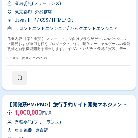
業務委託(フリーランス)
東京都
外苑前駅
Java
PHP
CSS
HTML
Git
フロントエンドエンジニア
バックエンドエンジニア
作業内容 【案件概要】 スマートフォン向けブラウザゲームのバックエン
ド開発および運用を行うプロジェクトです。 既存ソーシャルゲームの機能
改修と新規機能開発を担当します。 イベントやガチャ機能の実装、データ
反映や修正など運用面も担います。 フルリモート環境でサーバー運用や障
害対応まで幅広く対応する案件です。 【作業内容】 ・PHPによるゲーム機
5ヶ月前・
提供元: Midworks
能の改修および新規開発 ・イベントやガチャ機能の実装およびデータ反映
・データ分析および不具合調査修正 ・HTML、CSS、JavaScriptによる一
部フロント対応 ・サーバー運用および障害対応
【開発系PM/PMO】旅行予約サイト開発マネジメント
1,000,000
円/月
業務委託(フリーランス)
東京都
東京駅