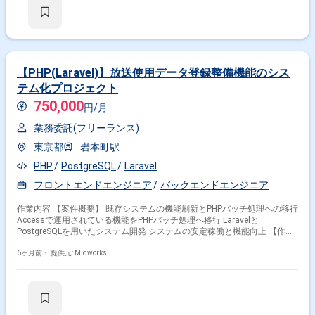
【PHP(Laravel)】放送使用データ登録整備機能のシス
テム化プロジェクト
750,000
円/月
業務委託(フリーランス)
東京都
岩本町駅
PHP
PostgreSQL
Laravel
フロントエンドエンジニア
バックエンドエンジニア
作業内容 【案件概要】 既存システムの機能刷新とPHPバッチ処理への移行
Accessで運用されている機能をPHPバッチ処理へ移行 Laravelと
PostgreSQLを用いたシステム開発 システムの安定稼働と機能向上 【作業
内容】 PHP(Laravel)を用いたバックエンドAPIの開発、設計、実装、テス
ト PostgreSQLデータベースへのデータ登録、更新、削除処理の実装 既存
6ヶ月前・
提供元: Midworks
Accessシステムからの機能移行およびPHPバッチ処理への実装 フロント
エンドとの連携部分の開発