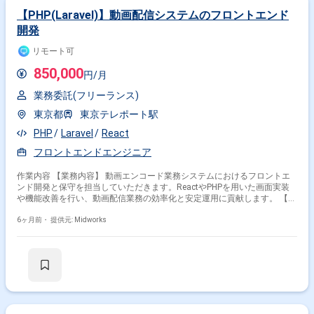
【PHP(Laravel)】動画配信システムのフロントエンド
開発
リモート可
850,000
円/月
業務委託(フリーランス)
東京都
東京テレポート駅
PHP
Laravel
React
フロントエンドエンジニア
作業内容 【業務内容】 動画エンコード業務システムにおけるフロントエ
ンド開発と保守を担当していただきます。ReactやPHPを用いた画面実装
や機能改善を行い、動画配信業務の効率化と安定運用に貢献します。 【作
業内容】 ・動画エンコード業務システムのフロントエンド開発 ・動画エ
ンコード業務システムの保守 【稼働日数】週5日 【リモート日数】ハイブ
6ヶ月前・
提供元: Midworks
リッド(週2?3出社想定)