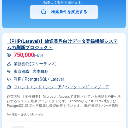
効率よく案件を探せます。
め、裁量を持って技術選定やアーキテクチャ設計に関与していただけま
す。 既存プロダクトの改善や技術的負債の解消にも取り組めるため、中長
検索条件を変更する
期的なプロダクト品質向上に寄与できる環境です。 【開発環境】 フロン
トエンドはReact/TypeScript/reduxを用いた環境で開発を行います。 バッ
クエンドにはLaravelが用いられており、必要に応じてコードを読み解きな
がらAPIとの連携を行います。 コーディングAIツールを活用した開発スタ
イルが推奨されている環境です。
【PHP(Laravel)】放送業界向けデータ登録機能システ
ムの刷新プロジェクト
750,000
円/月
業務委託(フリーランス)
東京都
岩本町駅
PHP
PostgreSQL
Laravel
フロントエンドエンジニア
バックエンドエンジニア
作業内容 【案件概要】 Microsoft Accessで運用されている機能をPHPへ移
行するシステム刷新プロジェクトです。 AccessからPHP Laravelおよび
PostgreSQL環境へ再構築し機能改善を行います。 既存機能をバッチ処理
で再現しながら新機能追加にも対応します。 バックエンド開発を中心とし
た長期案件です。 【作業内容】 ・PHP Laravelを用いたバックエンドAPI設
6ヶ月前・
提供元: Midworks
計開発 ・PostgreSQLによるデータベース設計構築 ・Access機能のPHPへ
の移植対応 ・フロントエンドとの連携実装