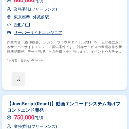
800,000
円/月
特徴で絞り込む
業務委託(フリーランス)
PHP × 副業
PHP × 在宅・リモート
東京都
外苑前駅
PHP
Git
サーバーサイドエンジニア
その他の条件で検索する
作業内容 【案件概要】 レガシーブラウザタイトルのPHPゲーム開発におけ
その他開発言語・スキルから探す
るサーバーサイドエンジニア募集案件です。 既存サービスの機能改修や新
規機能開発、データ管理、不具合修正を担当します。 イベントやガチャ機
Laravel
CakePHP
FuelPHP
Symfony
能の実装、データ対応、サーバ運用など幅広い業務を担います。 サーバー
サイドは1名体制のため、自走できる経験豊富なエンジニアが求められま
5ヶ月前・
提供元: Midworks
JavaScript
MySQL
AWS
Java
Linux
HTML
す。 【作業内容】 ・PHPを用いたイベントやガチャ機能の改修実装 ・デ
ータ抽出および分析調査対応 ・不具合の特定および修正対応 ・HTML、
その他の職種から探す
CSS、JavaScriptによるフロント対応 ・クラウドサーバーの運用保守およ
び障害対応
サーバーサイドエンジニア
バックエンドエンジニア
フロントエンドエンジニア
PM
スマホアプリエンジニア
【JavaScript(React)】動画エンコードシステム向けフ
ロントエンド開発
750,000
円/月
業務委託(フリーランス)