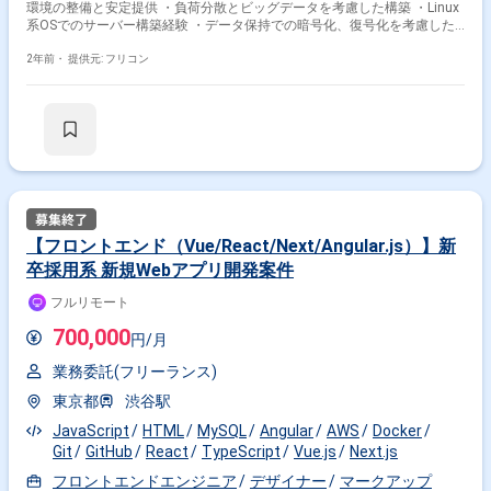
環境の整備と安定提供 ・負荷分散とビッグデータを考慮した構築 ・Linux
系OSでのサーバー構築経験 ・データ保持での暗号化、復号化を考慮した
構築を行える ・最低限のセキュリティを考慮したインフラ構築を行える
・新規サービス立ち上げ時のインフラ要件定義、設計、テスト、構築 ・そ
2年前・
提供元: フリコン
の他、インフラ業務の効率化や改善
【フロントエンド（Vue/React/Next/Angular.js）】新
卒採用系 新規Webアプリ開発案件
フルリモート
700,000
円/月
業務委託(フリーランス)
東京都
渋谷駅
JavaScript
HTML
MySQL
Angular
AWS
Docker
Git
GitHub
React
TypeScript
Vue.js
Next.js
フロントエンドエンジニア
デザイナー
マークアップ