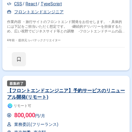
CSS
React
TypeScript
フロントエンドエンジニア
作業内容 ・旅行サイトのフロントエンド開発をお任せします。 ・具体的
には下記をご担当いただく想定です。 -継続的デリバリーを担保するた
め、広い視野でビジネスサイド等との調整 -フロントエンドチームの品
質向上に対する継続的な取り組み -デザイナーやバックエンドエンジニ
アと連携しながらフロントエンド開発 -Figmaで作られたデザインをもと
4年前・
提供元: レバテッククリエイター
に、Reactにてマークアップ、スタイリング -APIのインターフェースを
バックエンドエンジニアと合意し、フロントエンド領域の実装推進
【フロントエンドエンジニア】予約サービスのリニュー
アル開発(リモート)
リモート可
800,000
円/月
業務委託(フリーランス)