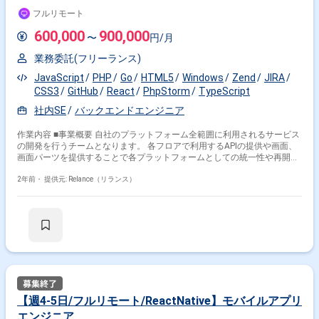
成長意欲が高く、スキルを急速に伸ばしたい方に最適 ※将来リーダーを目
のゲームプラットフォームの全範囲にわたるサービスの
フルリモート
指す方歓迎
設計と開発（jd01527）
600,000
900,000
〜
円/月
業務委託(フリーランス)
JavaScript
PHP
Go
HTML5
Windows
Zend
JIRA
CSS3
GitHub
React
PhpStorm
TypeScript
社内SE
バックエンドエンジニア
作業内容 ■事業概要 自社のプラットフォーム全範囲に利用されるサービス
の開発を行うチームとなります。 各フロアで利用するAPIの提供や画面、
画面パーツを提供することで各プラットフォームとしての統一性や再開発
を防ぐことを目的としています。 ■業務内容 国内最大規模のゲームプラッ
トフォームの全範囲にわたるバックエンドサービスの設計と開発を中心に
2年前・
提供元: Relance（リランス）
行います。 主な業務内容は、要求の把握、要件定義、設計、開発、テス
ト、そして運用保守を含む基本的な開発業務の流れを全うしていただき、
掛け合わせ条件で絞り込む
加えて、チームメンバーと協力し、開発からリリース、そして運用までの
一貫した業務を行っていただきます。 ■具体的な役割 ・プラットフォーム
全体を通した設計開発 ・各フロアチームとのやり取り ・フロア提供され
特徴で絞り込む
るゲーム情報システムの開発、設計 ・ランキングなどの集計管理 ・クー
ポン機能などのサービス開発 ・社内全体で利用される管理画面の運用保守
GraphQL × 副業
・新規起案における要件定義?開発 ■開発環境 【開発マシン】 - Mac（JIS
or US選択可） - Windows 【利用技術】 - 開発言語 - Go - PHP - HTML
- CSS（Scss） - JavaScript / TypeScript - ライブラリ・フレームワー
【週4-5日/フルリモート/ReactNative】モバイルアプリ
ク - Goa - Echo - Zend Framework 1.13 - 独自フレームワーク -
その他の条件で検索する
エンジニア
GraphQL（Apollo） - React（Next.js） 【開発ツール】 - Visual Studio