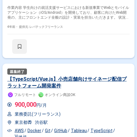
作業内容 学生向けの就活支援サービスにおける新規事業でWebとモバイル
アプリケーション（iOS/Android）を開発しており、顧客に向けたWeb開
発の、主にフロントエンド全般の設計・実装を担当いただきます。 状況と
スキルに応じて柔軟にタスクを割り振りいたします。 開発環境は下記で
す。 - PHP - Laravel - TypeScript - React - Next.js - GraphQL - Flutter - Docker
4年前・
提供元: レバテックフリーランス
- Nginx - Postgres - Redis その他ツール - GitHub - Slack - Asana - Figma
【TypeScript/Vue.js】小売店舗向けサイネージ配信プ
ラットフォーム開発案件
フルリモート
オンライン商談OK
900,000
円/月
業務委託(フリーランス)
東京都
渋谷駅
AWS
Docker
Git
GitHub
Tableau
TypeScript
Vue.js