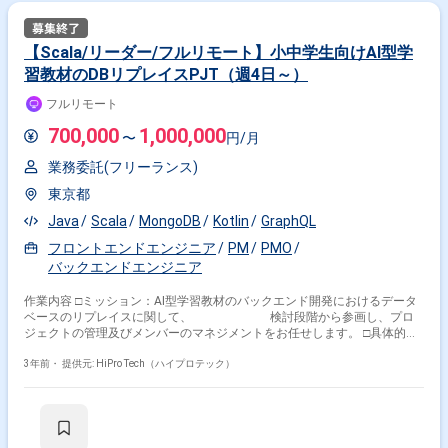
【Scala/リーダー/フルリモート】小中学生向けAI型学
習教材のDBリプレイスPJT（週4日～）
フルリモート
700,000
1,000,000
〜
円/月
業務委託(フリーランス)
東京都
Java
Scala
MongoDB
Kotlin
GraphQL
フロントエンドエンジニア
PM
PMO
バックエンドエンジニア
作業内容 □ミッション：AI型学習教材のバックエンド開発におけるデータ
ベースのリプレイスに関して、 検討段階から参画し、プロ
ジェクトの管理及びメンバーのマネジメントをお任せします。 □具体的な
業務（想定） ・プロジェクトマネジメント業務 └ロードマップ策定 └シス
テム開発部内外への状況説明 └課題の対応優先度の決定 └チームメンバの
3年前・
提供元: HiPro Tech（ハイプロテック）
進捗管理、タスクアサイン └ドキュメンテーション ・Scalaを用いた開発
業務 └インフラ構成の検討および構築 └GraphDBのクエリチューニング
└RDBの設計 □開発環境 ・作業ツール：Google Workspace ・タスク管
理：Asana、Instagantt ・ドキュメンテーション：Notion、Google
Drive、Confluence ・コミュニケーション：Slack、Gather、Google