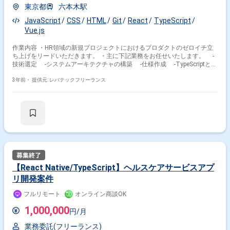
東京都
六本木駅
JavaScript
CSS
HTML
Git
React
TypeScript
Vue.js
作業内容 ・HR領域の新規プロジェクトにおけるプロダクトのゼロイチ立
ち上げをリードいただきます。 ・主に下記業務をお任せいたします。 -
技術選定 -システムアーキテクチャの構築 -仕様作成 -TypeScriptと
Reactなどの各種フレームワークを使ったWebフロントエンドの設計及び
実装
3年前・
提供元: レバテックフリーランス
【React Native/TypeScript】ヘルスケアサービスアプ
リ開発案件
フルリモート
オンライン商談OK
1,000,000
円/月
業務委託(フリーランス)