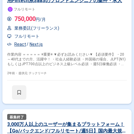
用Fintech系SaaSのフロントエンジニアの案件・求人
ウェアを扱うための情報をプロダクト開発チームに提供します。積極的に
プロダクトチームのニーズを探索しコラボレーションしていただきます。
フルリモート
- プロダクトチームが抱える技術的高難度な問題の解決を援助していただ
きます。 - プロダクトチームが言語・ライブラリの最新の機能やセキュリ
750,000
円/月
ティ対策を享受することができ、セキュリティ事故を未然に防ぐことがで
きる体制を作り出します。 - 言語・ライブラリのバージョンアップを積極
業務委託(フリーランス)
的に実施します。 - CVEのレポートを精査し、自社環境への影響度を精査
します。
フルリモート
React
Next.js
作業内容 ＝＝＝＝＝ ※重要※ ▼必ずお読みください▼ 【必須要件】 ・20
～40代までの方、活躍中！ ・社会人経験必須 ・外国籍の場合、JLPT(N1)
もしくはJPT700点以上のビジネス上級レベル必須 ・週5日稼働必須 ・エ
ンジニア実務経験3年以上必須 ＝＝＝＝＝ ★本案件の最新の状況は、担当
者までお問合せ下さい。 ★期間：随時～ ・Reactを用いた急成長中の新し
2年前・
提供元: テックリーチ
い資産運用Fintech系SaaSのフロントエンジニアの募集になります。 ・貸
付投資のオンラインマーケットや関連するプロダクトの開発において、フ
ロントエンドエンジニアとして参画いただきます。 ・具体的な内容は下記
の通りです。 -React, Redux reduxsaga などを使用したフロントエンドア
プリケーションの開発です。 -単に決められた機能を実装するのではな
く、どのようにプロダクトを改善することでサービスの課題を解決できる
か？など、 機能検討段階でも貢献いただくことを期待しております。 -現
在はFlowType を利用していたり、expressを使用して独自のSSRを実装し
ているなど、開発体験における課題があります。 -今後の持続可能な開発
を考え、 React, TypeScript, styledcomponents や storybook のほか、
3,000万人以上のユーザーが集まるプラットフォーム！
Next.js などを利用し現行の投資家向けサービスサイトを置き換えるための
【Go/バックエンド/フルリモート/週5日】国内最大規模
開発を担当いただきます。 ※20代〜30代が中心で活気ある雰囲気です。 ※