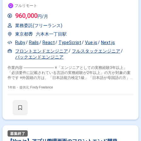
AWS または Azure(設計フェーズにていずれかに確定予定) OS：作業環境
フルリモート
は指定なし(MacOSまたはLinuxを推奨)、本番環境はLinux(container) ツー
ル/その他：GitHub/Docker 社内使用ツール : Slack/TimeCrowd/esa.io ＜
960,000
円/月
勤務地＞ 8月以降はお台場公園 ＜基本時間＞ コアタイム：11：00～15：
00 フレックス制 ＜服装＞ 自由
業務委託(フリーランス)
東京都
六本木一丁目駅
Ruby
Rails
React
TypeScript
Vue.js
Next.js
フロントエンドエンジニア
フルスタックエンジニア
バックエンドエンジニア
作業内容 -------------------------------- ※「エンジニアとしての実務経験3年以上」
「必須要件に記載されている言語の実務経験が2年以上」の方が対象の案
件です ※外国籍の方は、「日本語能力検定1級」「日本語が母国語の方」
の方が対象です ※すでにFindy Freelanceで担当がついている方は、直接ご
連絡いただいた方がスムーズです -------------------------------- 【プロダクト概要】
1年前・
提供元: Findy Freelance
不動産売却を検討しているユーザに向けた一括査定サービスで、他の一括
査定サービスと比較して、送客するユーザの売却意向が高いことをサービ
スの強みとしています 【募集背景】 事業部としてSEO施策に注力してお
り、将来の開発生産性の向上・ページスピードの改善のためにフロントエ
ンドのリプレイスを行なっております。またリプレイスの開発と並行し、
バックエンド開発を中心とした様々なプロダクト改善も行なっておりま
す。 開発したい機能に対して開発人材が不足しており、そこで業務委託の
方に参画いただき、開発を推進できる体制を再構築し、計画を達成してい
きたい 【具体的な業務内容】 設計、バックエンド開発(テスト含む)、フロ
ントエンド開発、コードレビュー、リリース作業 機能開発全般 参画後2ヶ