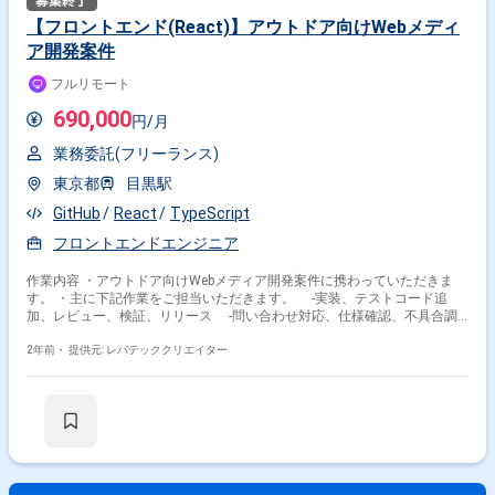
【フロントエンド(React)】アウトドア向けWebメディ
ア開発案件
フルリモート
690,000
円/月
業務委託(フリーランス)
東京都
目黒駅
GitHub
React
TypeScript
フロントエンドエンジニア
作業内容 ・アウトドア向けWebメディア開発案件に携わっていただきま
す。 ・主に下記作業をご担当いただきます。 -実装、テストコード追
加、レビュー、検証、リリース -問い合わせ対応、仕様確認、不具合調
査やPdMやデザイナーとの協働 -新たな画面、UI/UXの改善、パフォーマ
ンスチューニング ・主に下記の工程をご担当いただきます。 -要件定
2年前・
提供元: レバテッククリエイター
義、基本設計、詳細設計、製造、テスト、運用、保守