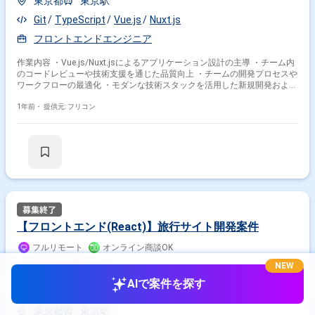
東京都
東京駅
Git
TypeScript
Vue.js
Nuxt.js
フロントエンドエンジニア
作業内容 ・Vue.js/Nuxt.jsによるアプリケーション設計の主導 ・チーム内
のコードレビューや技術支援を通じた品質向上 ・チームの開発プロセスや
ワークフローの最適化 ・モダンな技術スタックを活用した新規開発および
既存機能の最適化 （TypeScript、Vue.js、Nuxt.jsを中心とした開発） ・他
チーム（バックエンド、デザイン、プロダクト）との連携を通じた効率的
1年前・
提供元: フリコン
な開発プロセスの推進
【フロントエンド(React)】旅行サイト開発案件
フルリモート
オンライン商談OK
NEW
850,000
円/月
AIで案件を探す
業務委託(フリーランス)
東京都
東京駅