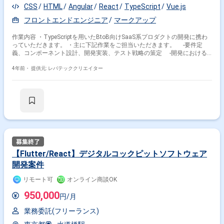
CSS
HTML
Angular
React
TypeScript
Vue.js
フロントエンドエンジニア
マークアップ
作業内容 ・TypeScriptを用いたBtoB向けSaaS系プロダクトの開発に携わ
っていただきます。 ・主に下記作業をご担当いただきます。 ‐要件定
義、コンポーネント設計、開発実装、テスト戦略の策定 ‐開発における
技術調査および選定
4年前・
提供元: レバテッククリエイター
【Flutter/React】デジタルコックピットソフトウェア
開発案件
リモート可
オンライン商談OK
950,000
円/月
業務委託(フリーランス)