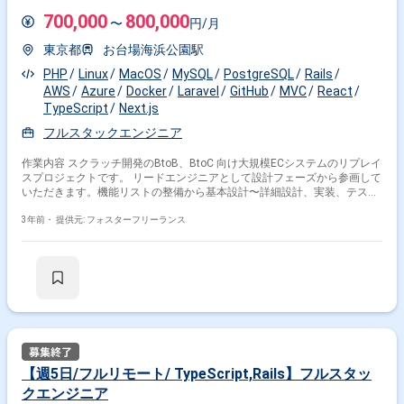
ジネス組織と折衝しながら、事業成長にインパクトのある機能開発を推進
しています。 そのため、ビジネス側からの依頼をそのまま実装するのでは
700,000
800,000
〜
円/月
なく、事業・技術の両側面から本質的に解くべき課題を思考・議論・定義
した上で、事業成長にインパクトのある機能を実装することが開発組織の
東京都
お台場海浜公園駅
メンバーには期待されています。
PHP
Linux
MacOS
MySQL
PostgreSQL
Rails
AWS
Azure
Docker
Laravel
GitHub
MVC
React
TypeScript
Next.js
フルスタックエンジニア
作業内容 スクラッチ開発のBtoB、BtoC 向け大規模ECシステムのリプレイ
スプロジェクトです。 リードエンジニアとして設計フェーズから参画して
いただきます。機能リストの整備から基本設計〜詳細設計、実装、テス
ト、リリースまでをリードしていただきます。 フルスタック開発の技能・
経験をお持ちで、かつフロントエンドに強みのある方を募集いたします。
3年前・
提供元: フォスターフリーランス
最短で2024年7月リリースを予定しています。 ＜開発環境＞ 言語：PHP,
TypeScript フレームワーク：Laravel, React, Next.js データベース：MySQL
またはPostgreSQL(設計フェーズにていずれかに確定予定) インフラ：
AWS または Azure(設計フェーズにていずれかに確定予定) OS：作業環境
は指定なし(MacOSまたはLinuxを推奨)、本番環境はLinux(container) ツー
ル/その他：GitHub/Docker 社内使用ツール : Slack/TimeCrowd/esa.io ＜
勤務地＞ 8月以降はお台場公園 ＜基本時間＞ コアタイム：11：00～15：
00 フレックス制 ＜服装＞ 自由きます。 フルスタック開発の技能・経験を
お持ちで、かつフロントエンドに強みのある方を募集いたします。 最短で
2024年7月リリースを予定しています。 ＜開発環境＞ 言語：PHP,
【週5日/フルリモート/ TypeScript,Rails】フルスタッ
TypeScript フレームワーク：Laravel, React, Next.js データベース：MySQL
クエンジニア
またはPostgreSQL(設計フェーズにていずれかに確定予定) インフラ：