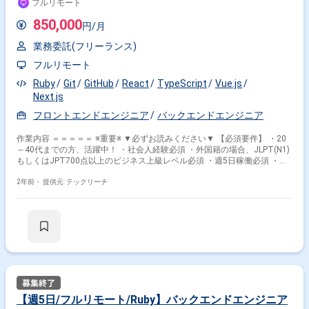
フルリモート
850,000
円/月
業務委託(フリーランス)
フルリモート
Ruby
Git
GitHub
React
TypeScript
Vue.js
Next.js
フロントエンドエンジニア
バックエンドエンジニア
作業内容 ＝＝＝＝＝ ※重要※ ▼必ずお読みください▼ 【必須要件】 ・20
～40代までの方、活躍中！ ・社会人経験必須 ・外国籍の場合、JLPT(N1)
もしくはJPT700点以上のビジネス上級レベル必須 ・週5日稼働必須 ・エ
ンジニア実務経験3年以上必須 ＝＝＝＝＝ ★本案件の最新の状況は、担当
者までお問合せ下さい。 ★期間：随時～ 要件定義～テストまでをお願い
2年前・
提供元: テックリーチ
しますが、PdMを置くため、要件定義後の設計・実装・テストが主な仕事
です。 フロントエンド、バックエンドどちらも関わって頂きます。 ■具体
的な業務内容 〇フロントエンド ・Next.js,TypeScriptによるBtoBSaaSアプ
リケーション開発(設計/運用などを含む) ・社内における業務支援ツール開
発(設計/運用などを含む) 〇バックエンド ・RubyonRailsによるBtoBSaaS
アプリケーション開発(設計/運用などを含む) ・AWSの設計・構築・運用
・社内における業務支援ツール開発(設計/運用などを含む) ■開発環境 ・言
語：Ruby(Rails)/React(TypeScript,Next.js)/ReactNative/NestJS ・インフ
ラ：AWS/GCP/Firebase/ElasticSearch ・DB：MySQL/Redis ・開発プロセ
ス：アジャイル・スクラム ・その他利用ツール：
【週5日/フルリモート/Ruby】バックエンドエンジニア
Github/Slack/notion/Jira/Confluence/Datadog/Autifyなど ・仕事中のイヤ