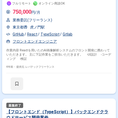
フルリモート
オンライン商談OK
750,000
円/月
業務委託(フリーランス)
東京都
虎ノ門駅
GitHub
React
TypeScript
Gitlab
フロントエンドエンジニア
作業内容 Reactを用いたのAI画像解析システムのフロント開発に携わって
いただきます。 主に下記作業をご担当いただきます。 -UI設計 -コーデ
ィング -検証
4年前・
提供元: レバテックフリーランス
【フロントエンド（TypeScript）】バックエンドクラ
ウドサービス開発案件