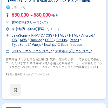
【Vue.js】アプリ管理画面のフロントエンド開発
月程度はSEOページのリプレイスに携わっていただく想定です。(実装2名
+全体設計1名の予定) ┗Next.js(pages router),nuxt.js → Next.js(App
リモート可
Router) アジャイル開発を採用しており、プランニング・朝会・リファイ
ンメントに参加いただく想定
630,000
680,000
〜
円/月
業務委託(フリーランス)
東京都
神谷町駅
リモート
JavaScript
PHP
C
CSS
HTML5
HTML
Android
iOS
AWS
Backlog
CSS3
GitHub
React
TypeScript
Vue.js
Nuxt.js
Gitlab
firebase
フロントエンドエンジニア
スマホアプリエンジニア
作業内容 テックビズなら記帳代行無料！充実のサポートで安心して参画し
ていただけます！ 案件内容: 2億人を越える登録者ユーザーが在籍している
アプリとなっております。 フロントエンドエンジニアの業務としては下記
があります。 -モバイルアプリで表示するWebView作成 -管理画面作成 -ホ
スティングサービス選定・環境構築 -CI/CD環境構築 -ドキュメンテーショ
4年前・
提供元: テックビズフリーランス
ン -PWAを用いたWebアプリケーション開発 -LIFFを用いたLINEミニアプリ
開発など -設計フェーズでは、プロジェクトマネージャーと協力して 技術
面のサポートおよび調査や時に技術検証などを実施いただきます。 -開発
フェーズでは、Vue.js,Nuxt.jsを中心としたフロントエンドの 開発および
AWSのホスティングサービスを利用した インフラ構築も実施いただきま
す。 最近ではAmplifyConsole,Firebase,ServerlessFramework, GitLabCIを
使ったSPA開発またはPWA開発、 インフラ構築・運用を行っています。 -
運用フェーズでは、若手エンジニアへのフォローアップや引き継ぎ および