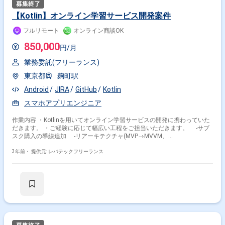
次期案件への提案サポートなどを実施いただきます。 現場では技術力の高
いエンジニア集団を組織して、 エンジニア同士が率直なコミュニケーショ
【Kotlin】オンライン学習サービス開発案件
ンを取り、 日々新しいものにチャレンジしながら、 チームでプロジェク
トを進めております。 開発環境:・開発言
フルリモート
オンライン商談OK
語:HTML,CSS,JavaScript,TypeScript ・フレームワーク:Vue.js,Nuxt.js ・イ
ンフラストラクチャ:AWS,Firebase ・ミドルウェ
850,000
円/月
ア:AWS(AppSync(GraphQL),S3,CloudFront, AmplifyConsoleなど) ・
CI/CD:GitLabCI ・監視ツール:CloudWatch,Datadog,NewRelic,Sentry ・ド
業務委託(フリーランス)
キュメンテーション:Notion,Docbase ・その他利用ツール・サービ
ス:Slack,GitLab,Backlogなど ▼勤務地等 最寄駅:リモート可 ※現場は神谷町
東京都
麹町駅
勤務時間:10:00~19:00 ▼条件面単金: 面談:1回 精算:140-180h ※週5日〜OK
Android
JIRA
GitHub
Kotlin
の案件です！
スマホアプリエンジニア
作業内容 ・Kotlinを用いてオンライン学習サービスの開発に携わっていた
だきます。 ・ご経験に応じて幅広い工程をご担当いただきます。 ‐サブ
スク購入の導線追加 ‐リアーキテクチャ(MVP→MVVM、
XML→JetpackCompose等) ‐iOSアプリとの差分の機能開発
3年前・
提供元: レバテックフリーランス