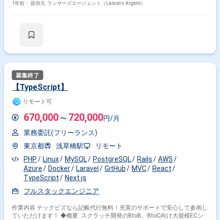
（副業不可） ・エンジニア実務経験3年以上必須 ---------------------------------------------
1年前・
提供元: ランサーズエージェント（Lancers Argent）
---------------------- 【企業】 働き方の多様化が進む現代において、 フリーランス
を中心としたITプロ人材のスキル・労働力をシェアできる仕組みをインフ
ラ化し、 デジタル産業革命におけるIT人材不足問題や地方、老舗、非IT企
業のDX化を実現する。 【業務内容】 ■案件概要： 国内トップクラスで数
百万ユーザーを越える自社メディアとサブシステムのエンハンス～運用を
お任せいたします。 仕様決め、設計～テスト、リリース対応とその後の各
種分析まで業務があり、POと相談しながら 担当頂く内容を設定してまい
ります。 複数サービスを提供し、テックベンチャーとして上場している同
社。 大規模なトラフィックに耐えうるシステム基盤に携わって頂きます。
・機能改善や新規機能追加のアプリケーション設計開発 ・運用業務やお問
【TypeScript】
い合わせ対応 ・ライブラリ、FWなどの、システムを支える技術面の定期
的な更新 ・エンジニア以外のメンバーとのコミュニケーション 【環境】
リモート可
Ruby / TypeScript / Ruby on Rails / React / Redux / Next.js / Docker /
Kubernetes / AWS / Terraform 【その他】 勤務地 ：在宅勤務/フルリモー
670,000
720,000
〜
円/月
ト 就業時間：フレックス
業務委託(フリーランス)
東京都
浅草橋駅
リモート
PHP
Linux
MySQL
PostgreSQL
Rails
AWS
Azure
Docker
Laravel
GitHub
MVC
React
TypeScript
Next.js
フルスタックエンジニア
作業内容 テックビズなら記帳代行無料！充実のサポートで安心して参画し
ていただけます！ ◆概要: スクラッチ開発のBtoB、BtoC向け大規模ECシ