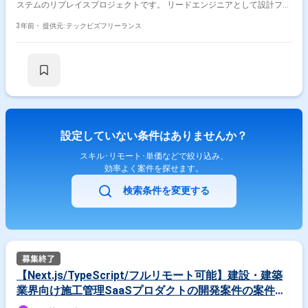
ステムのリプレイスプロジェクトです。 リードエンジニアとして設計フェ
ーズから参画していただきます。 機能リストの整備から基本設計〜詳細設
計、実装、テスト、リリースまでをリードしていただきます。 フルスタッ
3年前・
提供元: テックビズフリーランス
ク開発の技能・経験をお持ちで、かつフロントエンドに強みのある方を募
集いたします。 最短で2024年7月リリースを予定しています。 ◆チーム
体制について リードエンジニア2名(候補者様含む) (7月よりエンジニアを4
名増員予定) クライアント所属エンジニア2〜3名 UI/UXデザイナー2〜3名
ディレクター1名 PM1名 ◆開発環境 言語:PHP,TypeScript フレームワー
ク:Laravel,React,Next.js データベース:MySQLまたはPostgreSQL(設計フェ
ーズにていずれかに確定予定) インフラ:AWSまたはAzure(設計フェーズに
ていずれかに確定予定) OS:作業環境は指定なし(MacOSまたはLinuxを推
奨)、本番環境はLinux(container) ツール/その他:GitHub/Docker ◆社内使用
設定していない条件はありませんか？
ツール:slack/timecrowd/esa.io ◆清算条件 140-180h ◆勤務場所:フルリモ
ートまたは週1回出社 出社の場合は浅草橋本社(浅草橋駅5分/秋葉原駅10
スキル･リモート･単価などで絞り込み、
分) ただし8月以降は本社移転のため変更になります。（東京） ◆備考 ・
効率よく案件を探せます。
11時から15時コアタイムのフレックス制(8時間) ・服装自由 ・自由休憩制
度(コアタイム外かつ業務に支障のない範囲で仮眠等の休憩が取れる制度)
検索条件を変更する
・面談ではコーディングテストを実施します。 ※週5日〜OKの案件です！
※実務経験1年以上お持ちの方が対象の案件です！
【Next.js/TypeScript/フルリモート可能】建設・建築
業界向け施工管理SaaSプロダクトの開発案件の案件・
求人