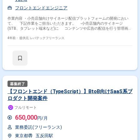
フロントエンドエンジニア
作業内容 ・小売店舗向けサイネージ配信プラットフォームの開発におい
て、 下記作業をご担当いただきます。 -小売店舗内のサイネージ
(STB、タブレット端末など)に コンテンツや広告の配信を行う管理画面
の開発 -サイネージの配信実績の可視化やレポーティングをするダッシ
ュボードの開発 -MDMのようなエッジ端末を管理するシステムの管理画
4年前・
提供元: レバテックフリーランス
面開発
【フロントエンド（TypeScript）】BtoB向けSaaS系プ
ロダクト開発案件
フルリモート
650,000
円/月
業務委託(フリーランス)
東京都
五反田駅