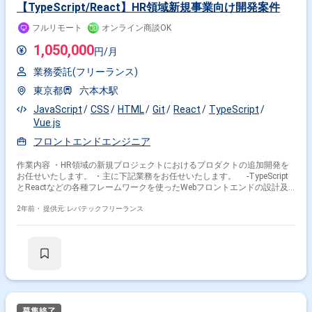
【TypeScript/React】HR領域新規事業向け開発案件
フルリモート
オンライン商談OK
1,050,000
円/月
業務委託(フリーランス)
東京都
六本木駅
JavaScript
CSS
HTML
Git
React
TypeScript
Vue.js
フロントエンドエンジニア
作業内容 ・HR領域の新規プロジェクトにおけるプロダクトの追加開発を
お任せいたします。 ・主に下記業務をお任せいたします。 -TypeScript
とReactなどの各種フレームワークを使ったWebフロントエンドの設計及
び実装
2年前・
提供元: レバテックフリーランス