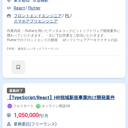
東京都
水道橋駅
React
Flutter
フロントエンドエンジニア
PL
スマホアプリエンジニア
作業内容 ・Flutterを用いたデジタルコックピットソフトウェア開発案件に
携わっていただきます。 ・主に下記作業をご担当いただきます。 ‐
Flutterでのフロントエンドの開発 ‐UIソフトウェアアーキテクチャの設計
‐UIソフトウェアの品質保証 ‐ソフトウェア開発の標準化やベストプラ
クティスの定着・改善、レビュー ‐プロダクトオーナー、スクラムマス
3年前・
提供元: レバテックフリーランス
ター、デザイナ、 QAエンジニア、 リリースエンジニアとの連携
【TypeScript/React】HR領域新規事業向け開発案件
フルリモート
オンライン商談OK
1,050,000
円/月
業務委託(フリーランス)