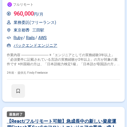
ホンの装着はOKです。 ・新しい技術やツールに関しては、積極的に試
フルリモート
験・導入するなど新しい取り組みを積極的に行なっています。 ※20代〜30
代が中心で活気ある雰囲気です。 ※成長意欲が高く、スキルを急速に伸ば
960,000
円/月
したい方に最適 ※将来リーダーを目指す方歓迎
業務委託(フリーランス)
東京都
三田駅
Ruby
Rails
AWS
バックエンドエンジニア
作業内容 -------------------------------- ※「エンジニアとしての実務経験3年以上」
「必須要件に記載されている言語の実務経験が2年以上」の方が対象の案
件です ※外国籍の方は、「日本語能力検定1級」「日本語が母国語の方」
の方が対象です ※すでにFindy Freelanceで担当がついている方は、直接ご
連絡いただいた方がスムーズです -------------------------------- ■職務内容 弊社がプロ
2年前・
提供元: Findy Freelance
デュースするクリニックチェーンである、クリニックフォアの運用システ
ムの開発を担っていただきます。 プロダクト開発チーム間の技術的な問題
を、俯瞰した視点で横断的に解決していただきます。 ■業務詳細 - プロダ
クト間のコード依存を解消し、プロダクトチームの生産効率向上に貢献し
ていただきます。 - バックエンドは中規模のRailsアプリケーションです。
複数のプロダクトチームが同一リポジトリで開発しており、チーム間のコ
ード変更の衝突が問題となっています。 - バックエンド基盤チームではモ
ジュラーモノリスというアプローチでこの問題に対応していきます。 - 俯
瞰した視座で言語、フレームワーク、ミドルウェアの効率的な利用の模
索・情報提供を行い、プロダクトチーム内の能力ギャップを埋めることで
【React/フルリモート可能】急成長中の新しい資産運
少ない学習コストで開発の品質・速度を加速します - 正しく言語・ミドル