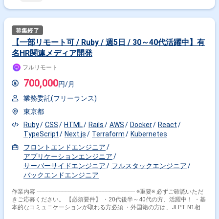
Meet、Miro □課題・背景： 同社では、「人工知能型教材」を開発しており
ます。 現在全国約100自治体、公立・私立小中高合計で1,200校にて導入
され、 約30万人に対して新しい学びの場を提供しています。 現在事業が
成長しユーザーが多くなる中で、多岐にわたる要望や課題が発生していま
す。 直近ではユーザーの増加や同社で制作している問題データの増加によ
【一部リモート可 / Ruby / 週5日 / 30～40代活躍中】有
ってパフォーマンスによる課題が出てきており、 抜本的な対策が必要にな
名HR関連メディア開発
っています。 □プロジェクトの目的： ①問題データの格納先としてのRDB
とGraphDBの両方を採用している複雑度の高いアーキテクチャの見直し ②
フルリモート
パフォーマンスの向上 □組織体制：同社開発組織の中では一番大きな組織
でありながら、スピード感のあるプロダクト開発を実現 └チームの人数：
700,000
円/月
40名（内正社員13名） └平均年齢：30代後半
業務委託(フリーランス)
東京都
Ruby
CSS
HTML
Rails
AWS
Docker
React
TypeScript
Next.js
Terraform
Kubernetes
フロントエンドエンジニア
アプリケーションエンジニア
サーバーサイドエンジニア
フルスタックエンジニア
バックエンドエンジニア
作業内容 ------------------------------------------------------------------- ※重要※ 必ずご確認いただ
きご応募ください。 【必須要件】 ・20代後半～40代の方、活躍中！ ・基
本的なコミュニケーションが取れる方必須 ・外国籍の方は、JLPT N1相当
またはJPT700点以上のビジネス日本語上級レベル必須 ・フルタイム案件