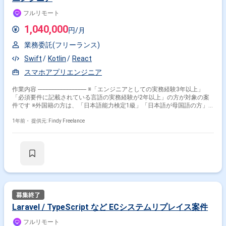
Code - IntelliJ(PhpStorm は社内ライセンス有り) 【管理ツール】 -
その他開発言語・スキルから探す
フルリモート
Bitbucket - GitHub - JIRA - Confluence 【コミュニケーションツール】 -
Slack - GoogleMeet - Zoom - Disord 「担当工程」 要求仕様把握 要件定義
1,040,000
TypeScript
React
AWS
Next.js
Node.js
円/月
（ドメインモデル構築） 基本設計 詳細設計 開発 テスト ドキュメント作成
■求める人物像 ・自分の意見が言える方 ・プロジェクト進行意識がある方
JavaScript
Docker
Ruby
Go
MySQL
業務委託(フリーランス)
・物事を進めるためのコミュニケーションが取れる方 ・最高なものではな
く、最適なものを選択できる方 ■チーム編成 メンバー：6名 （フロントエ
Swift
Kotlin
React
その他の職種から探す
ンドエンジニア：2名、ディレクター2名、バックエンドエンジニア2名）
スマホアプリエンジニア
バックエンドエンジニア
フロントエンドエンジニア
作業内容 -------------------------------- ※「エンジニアとしての実務経験3年以上」
サーバーサイドエンジニア
スマホアプリエンジニア
「必須要件に記載されている言語の実務経験が2年以上」の方が対象の案
フルスタックエンジニア
件です ※外国籍の方は、「日本語能力検定1級」「日本語が母国語の方」
の方が対象です ※すでにFindy Freelanceで担当がついている方は、直接ご
連絡いただいた方がスムーズです -------------------------------- 私たちは国内最大級
1年前・
提供元: Findy Freelance
の商品比較サービスを運営しています。 さまざまな商品が溢れている現代
において、最高の選択体験を実現し、ユーザーの生活を豊かにすることを
ミッションとしています。 【募集背景】 これまでは主にウェブを中心に
事業展開をしておりましたが、今後ユーザーの課題に対してさらに深く関
わっていくために、モバイルアプリでの展開を準備しております。 現時点
では、メガベンチャーの技術責任者・シニアクラスの方を中心に立ち上げ
の準備をしており、今回ご参画いただける方には他のメンバーと一緒にこ
ちらの立ち上げとその後のリードをお任せしたいと思っております。 【具
体的な業務内容】 具体的なお仕事内容としては、以下のような業務を想定
しております。 ・ReactNativeを用いたアプリ開発 ・モバイルアプリチー
Laravel / TypeScript など ECシステムリプレイス案件
ム立ち上げに関するリード ・POやPM・セールスと事業課題の擦り合わ
せ、及び、要件定義の実施 【開発組織】 当社の開発組織は、定常的にビ
フルリモート