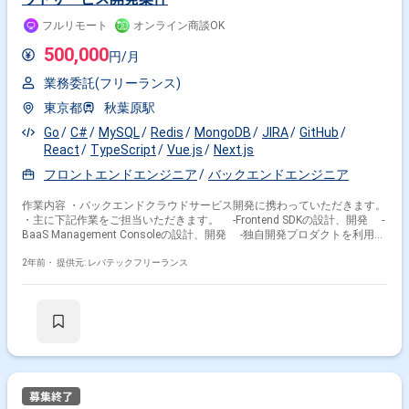
フルリモート
オンライン商談OK
500,000
円/月
業務委託(フリーランス)
東京都
秋葉原駅
Go
C#
MySQL
Redis
MongoDB
JIRA
GitHub
React
TypeScript
Vue.js
Next.js
フロントエンドエンジニア
バックエンドエンジニア
作業内容 ・バックエンドクラウドサービス開発に携わっていただきます。
・主に下記作業をご担当いただきます。 -Frontend SDKの設計、開発 ‐
BaaS Management Consoleの設計、開発 ‐独自開発プロダクトを利用し
たプロジェクトのフロントエンド開発支援
2年前・
提供元: レバテックフリーランス