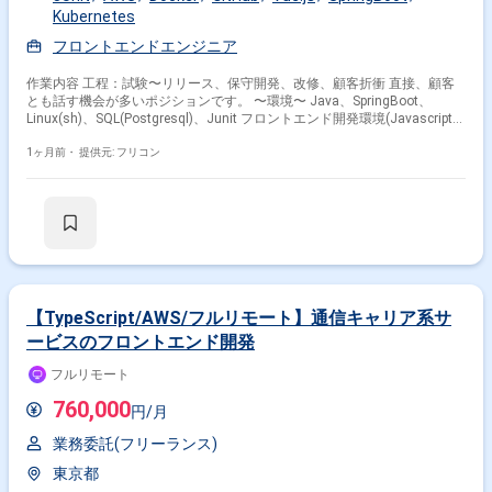
Kubernetes
フロントエンドエンジニア
作業内容 工程：試験〜リリース、保守開発、改修、顧客折衝 直接、顧客
とも話す機会が多いポジションです。 〜環境〜 Java、SpringBoot、
Linux(sh)、SQL(Postgresql)、Junit フロントエンド開発環境(Javascript、
SvelteまたはVueなど) AWS、Kubernetes、Docker、GitHub
1ヶ月前・
提供元: フリコン
【TypeScript/AWS/フルリモート】通信キャリア系サ
ービスのフロントエンド開発
フルリモート
760,000
円/月
業務委託(フリーランス)
東京都