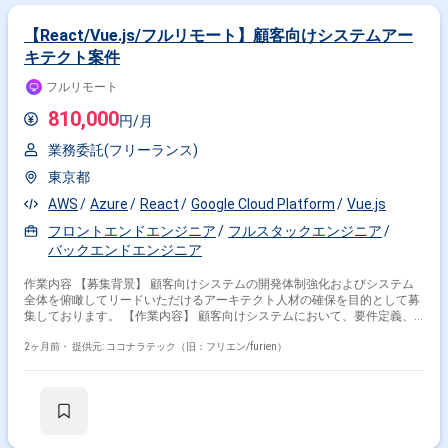
【React/Vue.js/フルリモート】顧客向けシステムアー
キテクト案件
フルリモート
810,000
円/月
業務委託(フリーランス)
東京都
AWS
Azure
React
Google Cloud Platform
Vue.js
フロントエンドエンジニア
フルスタックエンジニア
バックエンドエンジニア
作業内容 【募集背景】 顧客向けシステムの開発体制強化およびシステム
全体を俯瞰してリードいただけるアーキテクト人材の確保を目的として募
集しております。 【作業内容】 顧客向けシステムにおいて、要件定義、
アーキテクチャ設計、見積もり作成から、フロントエンド・バックエンド
の実装、インフラ構築、運用フェーズの改善まで一気通貫で担当いただき
2ヶ月前・
提供元: ココナラテック（旧：フリエン/furien）
ます。 フロントエンドからインフラまでシステム全体を俯瞰し、技術選定
の判断や技術的負債の解消、顧客への技術提案などを主導していただきま
す。 【求める人物像】 システム全体を俯瞰しながら、フロントエンドか
らバックエンド、インフラまで一貫して主体的に関わることができる方を
求めております。 顧客とのコミュニケーションを通じて技術提案を行い、
技術的負債の解消や継続的な改善をリードしていただける方が望ましいで