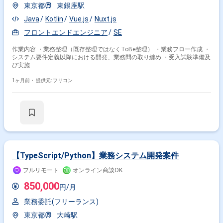
東京都
東銀座駅
Java
Kotlin
Vue.js
Nuxt.js
フロントエンドエンジニア
SE
作業内容 ・業務整理（既存整理ではなくToBe整理） ・業務フロー作成 ・
システム要件定義以降における開発、業務間の取り纏め ・受入試験準備及
び実施
1ヶ月前・
提供元: フリコン
【TypeScript/Python】業務システム開発案件
フルリモート
オンライン商談OK
850,000
円/月
業務委託(フリーランス)
東京都
大崎駅