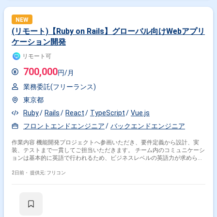
NEW
(リモート)【Ruby on Rails】グローバル向けWebアプリ
ケーション開発
リモート可
700,000
円/月
業務委託(フリーランス)
東京都
Ruby
Rails
React
TypeScript
Vue.js
フロントエンドエンジニア
バックエンドエンジニア
作業内容 機能開発プロジェクトへ参画いただき、要件定義から設計、実
装、テストまで一貫してご担当いただきます。 チーム内のコミュニケーシ
ョンは基本的に英語で行われるため、ビジネスレベルの英語力が求められ
ます。 ・機能要件／非機能要件の整理 ・要件定義 ・設計 ・実装 ・テスト
・コードレビュー ・AIツールを活用した開発
2日前・
提供元: フリコン