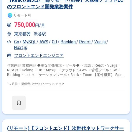
【React/週5日/一部リモート/渋谷】大規模クラウドEC
のフロントエンド開発業務案件
リモート可
750,000
円/月
東京都
渋谷駅
Go
MySQL
AWS
Git
Backlog
React
Vue.js
Nuxt.js
フロントエンドエンジニア
作業内容 業務内容 ◆主な開発環境・ツール◆ ・言語：React・Vue.js・
Nuxt.js・Golang ・DB：MySQL ・クラウド：AWS ・管理ツール：Git・
Backlog ・コミュニケーションツール：Slack・Zoom 【案件概要】 SaaS
型ECプラットフォームのフロントエンド開発プロジェクトにて、 継続的
な機能追加や性能向上に係る業務をお願いします。 ・Reactを使用した
1ヶ月前・
提供元: クラウドワークス テック
Webアプリケーションの設計・開発 ・UI/UXの改善と実装 ・フロントエン
ドのパフォーマンス最適化 ・サーバーサイドとのAPI連携 etc. メンバーに
関してもチームによって出社日を合わせている可能性もあるため、 オフラ
インでのコミュニケーションも取りやすいです！ ◆補足◆ 上場企業のグ
ループ会社として、国内トップクラスのECを運用しております。 業務委
託者でも社員食堂・社員カフェの無料利用できます！ 現在、複数プロジェ
クトが並行して動いており、 アーキテクチャは同様なので、フィットされ
れば長く開発に従事いただける現場となっております。 基本的には土日出
社等はなく、残業等も少ない現場となっており、 裁量を持って開発業務が
(リモート)【フロントエンド】次世代ネットワークサー
行える環境です。 関わるサービス・プロダクト ■募集背景 増員予定