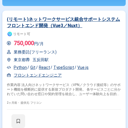
(リモート)ネットワークサービス統合サポートシステム
フロントエンド開発（Vue3／Nuxt）
リモート可
750,000
円/月
業務委託(フリーランス)
東京都
五反田駅
Python
Git
React
TypeScript
Vue.js
フロントエンドエンジニア
作業内容 法人向けネットワークサービス（VPN／クラウド接続等）のサポ
ート機能を横断的に提供する新規プロダクト開発。 各サービスごとに分か
れていた問い合わせ窓口や契約管理を統合し、ユーザー体験向上を目的と
した社会的影響力の大きいプロジェクト。 担当：ユーザー向けGUI（Web
アプリ）の設計・開発 対象：サービス申込／変更／解約、構成情報閲覧な
2ヶ月前・
提供元: フリコン
どのポータル機能