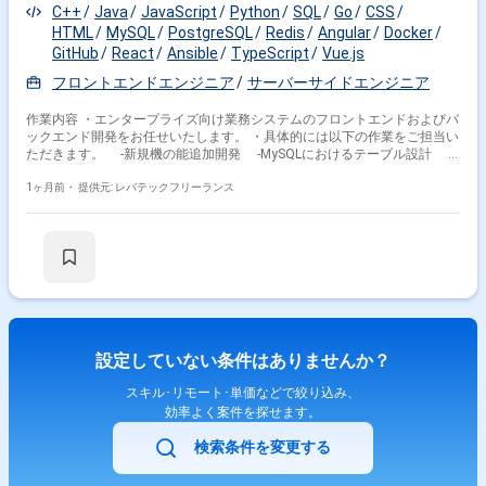
C++
Java
JavaScript
Python
SQL
Go
CSS
HTML
MySQL
PostgreSQL
Redis
Angular
Docker
GitHub
React
Ansible
TypeScript
Vue.js
フロントエンドエンジニア
サーバーサイドエンジニア
作業内容 ・エンタープライズ向け業務システムのフロントエンドおよびバ
ックエンド開発をお任せいたします。 ・具体的には以下の作業をご担当い
ただきます。 -新規機の能追加開発 -MySQLにおけるテーブル設計 -
API設計およびPythonを用いたバックエンド実装 -Reactを用いたフロン
トエンド実装 ・具体的には以下の作業を想定しております。 -要件定義
1ヶ月前・
提供元: レバテックフリーランス
-設計 -開発 -テスト
設定していない条件はありませんか？
スキル･リモート･単価などで絞り込み、
効率よく案件を探せます。
検索条件を変更する