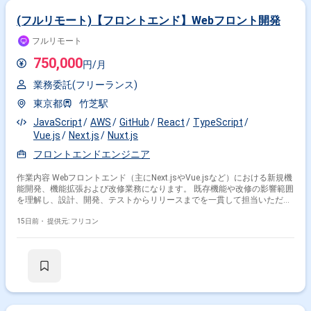
(フルリモート)【フロントエンド】Webフロント開発
その他の条件で検索する
フルリモート
750,000
その他開発言語・スキルから探す
円/月
業務委託(フリーランス)
JavaScript
React
TypeScript
Java
PHP
東京都
竹芝駅
AWS
CSS
HTML
Laravel
MySQL
JavaScript
AWS
GitHub
React
TypeScript
その他の職種から探す
Vue.js
Next.js
Nuxt.js
フロントエンドエンジニア
フロントエンドエンジニア
サーバーサイドエンジニア
バックエンドエンジニア
フルスタックエンジニア
作業内容 Webフロントエンド（主にNext.jsやVue.jsなど）における新規機
能開発、機能拡張および改修業務になります。 既存機能や改修の影響範囲
PM
を理解し、設計、開発、テストからリリースまでを一貫して担当いただき
ます。 スキルに応じて以下の設計、開発、テストを対応いただきます。
・画面（Webフロントエンド）の実装 ・APIおよび外部サービスとの連携
15日前・
提供元: フリコン
処理 ・フロントエンド領域の基本設計・詳細設計