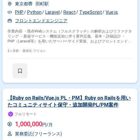
東京都
田町駅
PHP
Python
Laravel
React
TypeScript
Vue.js
フロントエンドエンジニア
作業内容 ・既存Webシステム（フルスクラッチ）の解析およびリファクタ
リング ・新規サービス・機能追加に伴う要件定義、基本・詳細設計 ・
PHP（Laravel等）を用いたサーバーサイド実装、およびフロントエンド改
修 ・テスト、移行計画の策定、運用・保守対応
2ヶ月前・
提供元: フリコン
【Ruby on Rails/Vue.js PL・PM】Ruby on Railsを用い
たコミュニティサイト保守・追加開発PL/PM案件
フルリモート
1,000,000
円/月
業務委託(フリーランス)