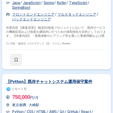
Java
JavaScript
Spring
Kotlin
TypeScript
SpringBoot
フロントエンドエンジニア
フルスタックエンジニア
バックエンドエンジニア
作業内容 【募集背景】 物流DX推進プロジェクトにおいて、既存サービス
の機能拡張および改善を継続的に行うための体制強化を目的としておりま
す。 【作業内容】 ・業務体験やヒアリング等を通じた業務理解および課
題抽出を行っていただきます。 ・既存の求荷求車サービスに対する追加機
能の設計および開発を担当していただきます。 ・既存サービスの継続的な
2ヶ月前・
提供元: ココナラテック（旧：フリエン/furien）
改善および機能拡張開発を一貫してご担当いただきます。 ・企画立案から
機能設計、実装、リリースまでの一連の工程に関わっていただきます。
【求める人物像】 ・業務理解を深めながら課題を自ら抽出し、主体的に企
画や改善提案ができる方を求めております。 ・バックエンドおよびフロン
トエンドの両面からサービスを成長させていく意欲のある方を歓迎いたし
ます。 【ポジションの魅力】 ・企画立案から設計・開発まで一貫して携
わることで、プロダクト全体への影響度が高いポジションです。 ・物流
DXという成長領域でサービス改善・拡張の経験を積むことができます。
【開発環境】 ・バックエンド：Java(Spring Boot)もしくはKotlin ・フロン
【Python】既存チャットシステム運用保守案件
トエンド：TypeScriptもしくはJavaScript、Vue.js
リモート可
750,000
円/月
東京都
大崎駅
Python
CSS
HTML
AWS
Git
GitHub
React