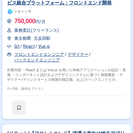
ビス統合プラットフォーム：フロントエンド開発
リモート可
750,000
円/月
業務委託(フリーランス)
東京都
五反田駅
Git
React
Vue.js
フロントエンドエンジニア
デザイナー
バックエンドエンジニア
作業内容 ・React または Vue.js を用いたWebアプリケーションの設計・実
装 ・コンポーネント設計およびデザインシステムに基づく画面構築 ・デ
ザイナー/ディレクターとの画面仕様定義、およびバックエンドとの
API（I/F）調整 ・コードレビューを通じたチーム全体の品質向上 ・
Jest/Vitest等を用いた単体テストの実装
2ヶ月前・
提供元: フリコン