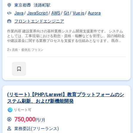
東京都
淡路町駅
Java
JavaScript
AWS
Git
Vue.js
Aurora
フロントエンドエンジニア
作業内容 建設業界向けの基幹業務システム開発支援案件です。 システム
としては、工事現場における勤怠・資格・報酬などを管理し、国の補助金
や建設基金に関する業務プロセスを支援する仕組みとなります。 既存
Javaソースの解析・改修を伴いながら、新システム設計／データ移行／業
務要件整理を行っていただきます。 言語：Java、JavaScript、Vue.js
2ヶ月前・
提供元: フリコン
DB：MarkLogic→Aurora クラウド：AWS 管理ツール：Git
(リモート)【PHP/Laravel】教育プラットフォームのシ
ステム刷新、および新機能開発
リモート可
750,000
円/月
業務委託(フリーランス)