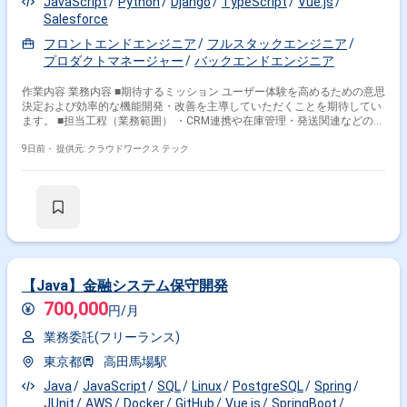
JavaScript
Python
Django
TypeScript
Vue.js
Salesforce
フロントエンドエンジニア
フルスタックエンジニア
プロダクトマネージャー
バックエンドエンジニア
作業内容 業務内容 ■期待するミッション ユーザー体験を高めるための意思
決定および効率的な機能開発・改善を主導していただくことを期待してい
ます。 ■担当工程（業務範囲） ・CRM連携や在庫管理・発送関連などの機
能開発および重ための機能改善 ・LLM／AIを活用した効率的な開発および
ユーザー体験を踏まえた意思決定 ・プロダクト仕様策定および開発業務 ■
9日前・
提供元: クラウドワークス テック
開発環境 ・プログラミング：Python, JavaScript, TypeScript ・FW：
Django, Vue.js ・DB： ・インフラ：Google Cloud 関わるサービス・プロ
ダクト ■企業について 手紙やギフト、ノベルティ配送などのアクションを
提供するサービスを展開しているスタートアップ企業です。顧客体験やプ
ロダクトのアイデンティティ・価値観を重視したモノづくりを行っていま
す。 ■プロダクトについて 管理画面やCRM（Salesforce/HubSpot等）から
簡単にノベルティやパンフレット等の配送を行えるサービスを提供してい
ます。顧客の在庫管理や梱包・発送、デジタルギフト・Eメール送付機
能、レコメンド機能などの機能拡張を垂直深掘り型で進めています。 ■募
【Java】金融システム保守開発
集背景 AIを活用した開発プロセスを推進する中で、ユーザー体験
700,000
（UI/UX）を維持しながら意思決定および機能開発を行える人材が必要と
円/月
なっています。現状の小規模体制（3名）におけるバックアップ体制の強
業務委託(フリーランス)
化およびプロダクトの更なる質の向上を目指し、開発とPdM（プロダクト
マネジメント）の両面を担えるエンジニアを募集します。
東京都
高田馬場駅
Java
JavaScript
SQL
Linux
PostgreSQL
Spring
JUnit
AWS
Docker
GitHub
Vue.js
SpringBoot