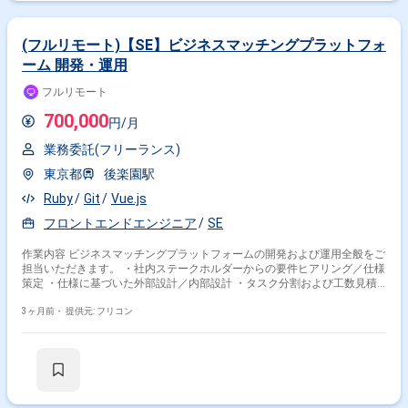
(フルリモート)【SE】ビジネスマッチングプラットフォ
ーム 開発・運用
フルリモート
700,000
円/月
業務委託(フリーランス)
東京都
後楽園駅
Ruby
Git
Vue.js
フロントエンドエンジニア
SE
作業内容 ビジネスマッチングプラットフォームの開発および運用全般をご
担当いただきます。 ・社内ステークホルダーからの要件ヒアリング／仕様
策定 ・仕様に基づいた外部設計／内部設計 ・タスク分割および工数見積
・テストコードを含む実装
3ヶ月前・
提供元: フリコン