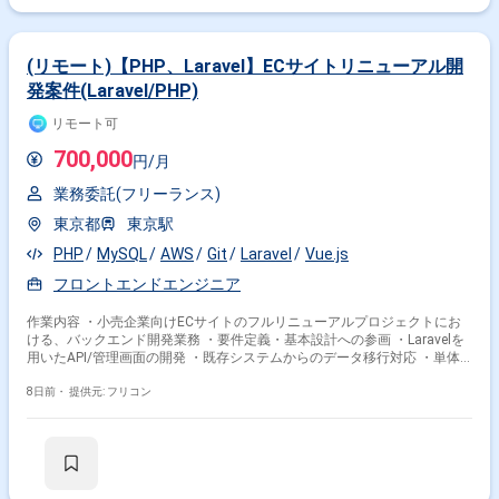
(リモート)【PHP、Laravel】ECサイトリニューアル開
発案件(Laravel/PHP)
リモート可
700,000
円/月
業務委託(フリーランス)
東京都
東京駅
PHP
MySQL
AWS
Git
Laravel
Vue.js
フロントエンドエンジニア
作業内容 ・小売企業向けECサイトのフルリニューアルプロジェクトにお
ける、バックエンド開発業務 ・要件定義・基本設計への参画 ・Laravelを
用いたAPI/管理画面の開発 ・既存システムからのデータ移行対応 ・単体
テスト・結合テストの実施 ・コードレビュー
8日前・
提供元: フリコン