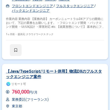
フロントエンドエンジニア
フルスタックエンジニア
バックエンドエンジニア
作業内容 業務内容 【業務内容】 カーボンニュートラルDXアプリの開発に
おいて、下記の業務をお願いします。 ・フロントエンド開発 ・バックエ
ンド開発 ・UI/UX設計 ・障害対応 etc. 【就業形態について】 基本的にフ
ルリモートが可能な案件となっております。 なお、貸与PCはなく、自信
のPCを使っていただく想定です。 ◆補足◆ リアルタイムオークションシ
1ヶ月前・
提供元: クラウドワークス テック
ステムを基本とした、 toB向けカーボンニュートラルシステムを開発・運
営している企業になります。 社会インフラに大きなインパクトを与える、
社会貢献性の高いプロダクト開発に携わることができ、 将来的にリーダー
をお任せできる方を募集しています。 ◆主な開発環境・ツール◆ ・言
語：TypeScript ・FW/環境：Node.js・NestJS・React・Next.js・Vue.js・
Nuxt.js ・DB：DynamoDB・MySQL ・クラウド(サービス)：AWS・Azure
・管理ツール：Notion・Retool ・コミュニケーションツール：Slack・
Google Meet・Teams ・その他ツール：Redi・Jest・Synapse
Analytics・Redash 関わるサービス・プロダクト ■募集背景 増員のため
【Java/TypeScript/リモート併用】物流DXのフルスタ
ックエンジニア案件
リモート可
760,000
円/月
業務委託(フリーランス)
東京都