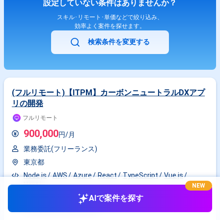
設定していない条件はありませんか？
スキル･リモート･単価などで絞り込み、
効率よく案件を探せます。
検索条件を変更する
(フルリモート)【ITPM】カーボンニュートラルDXアプ
リの開発
フルリモート
900,000
円/月
業務委託(フリーランス)
東京都
Node.js
AWS
Azure
React
TypeScript
Vue.js
Next.js
NEW
AIで案件を探す
フロントエンドエンジニア
PM
バックエンドエンジニア