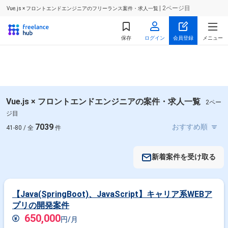
| 2ページ目
Vue.js × フロントエンドエンジニアのフリーランス案件・求人一覧
保存
ログイン
会員登録
メニュー
Vue.js × フロントエンドエンジニアの案件・求人一覧
2ペー
ジ目
7039
41-80 / 全
件
新着案件を受け取る
【Java(SpringBoot)、JavaScript】キャリア系WEBア
プリの開発案件
650,000
円/月