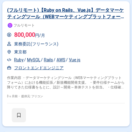
(フルリモート)【Ruby on Rails、Vue.js】データマーケ
ティングツール（WEBマーケティングプラットフォー
ム）案件
フルリモート
800,000
円/月
業務委託(フリーランス)
東京都
Ruby
MySQL
Rails
AWS
Vue.js
掛け合わせ条件で絞り込む
フロントエンドエンジニア
作業内容 ・データマーケティングツール（WEBマーケティングプラット
職種で絞り込む
フォーム）における機能拡張／新規機能開発支援。 ・要件仕様チームから
降りてきた仕様書をもとに、設計～開発～単体テストを担当。 ・仕様確
Vue.js × バックエンドエンジニア
認、実装方針検討、実装、テスト、コードレビュー、設計書の不足箇所修
正も含む。 ・開発チームは1か月スプリントでリリース（アジャイル寄
3ヶ月前・
提供元: フリコン
業界で絞り込む
り）。強みに応じてFE/BEの担当振り分けあり。 ・フロントエンド：
Vue.js ・バックエンド：Ruby on Rails ・バッチ：Go ・APIサーバー：
Vue.js × サービス
Vue.js × Sier
Java ・DB：MySQL ・インフラ：AWS
特徴で絞り込む
Vue.js × 副業
Vue.js × 在宅・リモート