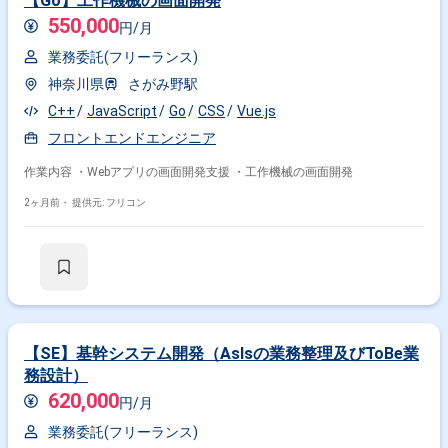
【Go】工作機械の画面開発
550,000
円/月
業務委託(フリーランス)
神奈川県
さがみ野駅
C++
JavaScript
Go
CSS
Vue.js
フロントエンドエンジニア
作業内容 ・Webアプリの画面開発支援 ・工作機械の画面開発
2ヶ月前・
提供元: フリコン
【SE】基幹システム開発（AsIsの業務整理及びToBe業
務設計）
620,000
円/月
業務委託(フリーランス)