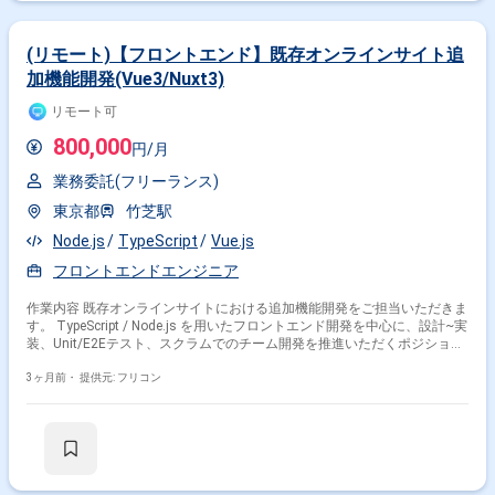
す。 【ポジションの魅力】 フロントエンドからインフラまで幅広い技術
領域に関わりながら、アーキテクトとして技術選定やシステム全体設計を
主導できるポジションです。 複数のクラウドサービスやモダンなフロント
(リモート)【フロントエンド】既存オンラインサイト追
エンド技術を活用しつつ、運用改善まで含めた一気通貫の経験を積むこと
加機能開発(Vue3/Nuxt3)
ができます。 【開発環境】 フロントエンドはReactやVue.js等を用い、バ
ックエンドではAPI設計・実装を行います。 インフラおよび基盤には
リモート可
AWS、GCP、Azureのいずれかを利用し、TerraformやCDKなどのIaCを活
用した構成管理を行います。 また、CMSの導入や外部API・サービスとの
800,000
円/月
連携も行っております。
業務委託(フリーランス)
東京都
竹芝駅
Node.js
TypeScript
Vue.js
フロントエンドエンジニア
作業内容 既存オンラインサイトにおける追加機能開発をご担当いただきま
す。 TypeScript / Node.js を用いたフロントエンド開発を中心に、設計~実
装、Unit/E2Eテスト、スクラムでのチーム開発を推進いただくポジション
です。 一部バックエンド(Node.js / BFF)への関与も発生する可能性があり
ます。 ・言語：TypeScript、Node.js ・FW：Vue3、Nuxt3 ・テスト：Unit
3ヶ月前・
提供元: フリコン
Test、E2E Test