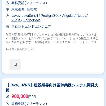
業務委託(フリーランス)
東京都
新宿駅
Java
JavaScript
PostgreSQL
Angular
React
Vue.js
SpringBoot
フロントエンドエンジニア
作業内容 基地局(WEBアプリケーション)の機能開発を行っていただきま
す。 開発メンバーは20〜30代が多くコミュニケーションを頻繁に取りな
がら進めております。 1機能を設計〜テストまでサーバーサイド、フロン
ト共に1人称で対応していただきます。
3ヶ月前・
提供元: フリコン
【Java、AWS】建設業界向け基幹業務システム開発支
援
900,000
円/月
業務委託(フリーランス)