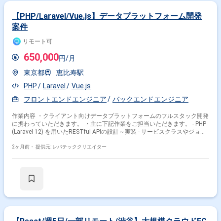
【PHP/Laravel/Vue.js】データプラットフォーム開発
案件
リモート可
650,000
円/月
東京都
恵比寿駅
PHP
Laravel
Vue.js
フロントエンドエンジニア
バックエンドエンジニア
作業内容 ・クライアント向けデータプラットフォームのフルスタック開発
に携わっていただきます。 ・主に下記作業をご担当いただきます。 - PHP
(Laravel 12) を用いたRESTful APIの設計～実装 - サービスクラスやジョブ
等のビジネスロジック実装 - MySQLを用いたデータベース設計、クエリ最
適化 - 外部APIとの連携処理の実装 - Vue 3 、TypeScript によるSPAの機能
2ヶ月前・
提供元: レバテッククリエイター
開発や改善 - Tailwind CSSを用いたUIコンポーネントの実装 - Chart.js等を
活用したデータ可視化機能の開発 - PHPUnit やVitest によるユニット作成 -
Playwrightを用いたE2E作成と保守 - コードレビューへの参加