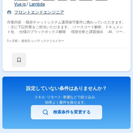
Vue.js
Lambda
フロントエンドエンジニア
作業内容 ・既存チャットシステム運用保守案件に携わっていただきます。
・主に下記作業をご担当いただきます。 -ソースコード解析、ドキュメン
ト化 -仕様のブラックボックス解除 -現状分析と課題抽出 -AI、ツー
ルを活用した解析＆改修
3ヶ月前・
提供元: レバテッククリエイター
設定していない条件はありませんか？
スキル･リモート･単価などで絞り込み、
効率よく案件を探せます。
検索条件を変更する