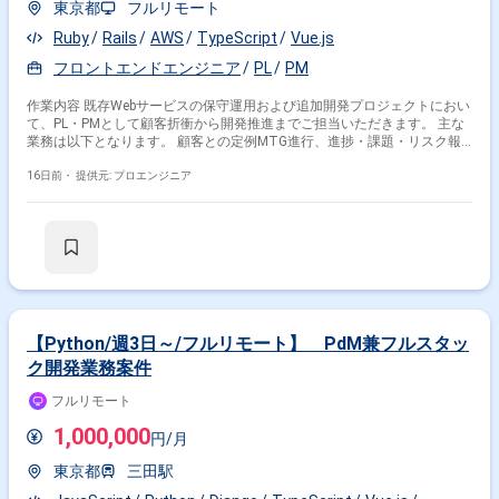
東京都
フルリモート
Ruby
Rails
AWS
TypeScript
Vue.js
フロントエンドエンジニア
PL
PM
作業内容 既存Webサービスの保守運用および追加開発プロジェクトにおい
て、PL・PMとして顧客折衝から開発推進までご担当いただきます。 主な
業務は以下となります。 顧客との定例MTG進行、進捗・課題・リスク報
告 問い合わせ、障害の一次切り分け、影響調査 改修方針の策定、月次リ
リース計画・進行管理 追加開発における要件整理、見積、タスク分解 進
16日前・
提供元: プロエンジニア
捗管理、品質管理、UAT対応 脆弱性診断の指摘事項対応 Railsおよび
Vue.jsの設計レビュー、コードレビュー 必要に応じた実装対応 メンバー支
援、新規参画者のフォロー 既存開発チームへ参画（オフショアチームとの
連携あり） 言語：Ruby、TypeScript FW：Ruby on Rails、Vue.js 3 データ
ベース：MySQL、MongoDB インフラ：AWS（EC2、CodePipeline等） バ
ージョン管理：Git コミュニケーション：Redmine、定例MTG 開発体制：
アジャイル その他：Swagger、WebSocket（ActionCable）
【Python/週3日～/フルリモート】 PdM兼フルスタッ
ク開発業務案件
フルリモート
1,000,000
円/月
東京都
三田駅