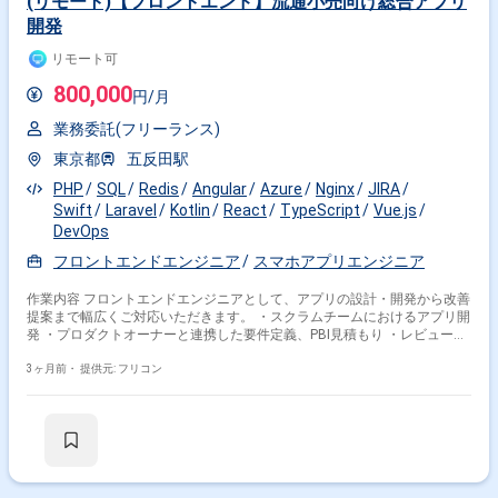
(リモート)【フロントエンド】流通小売向け総合アプリ
開発
リモート可
800,000
円/月
業務委託(フリーランス)
東京都
五反田駅
PHP
SQL
Redis
Angular
Azure
Nginx
JIRA
Swift
Laravel
Kotlin
React
TypeScript
Vue.js
DevOps
フロントエンドエンジニア
スマホアプリエンジニア
作業内容 フロントエンドエンジニアとして、アプリの設計・開発から改善
提案まで幅広くご対応いただきます。 ・スクラムチームにおけるアプリ開
発 ・プロダクトオーナーと連携した要件定義、PBI見積もり ・レビュー、
リリース後の課題分析および改善提案 ・テスト自動化、CI/CDなど開発生
産性向上への取り組み ・ハイブリッド：Ionic、Angular／TypeScript、
3ヶ月前・
提供元: フリコン
SCSS ・ネイティブ：Swift、Kotlin ・バックエンド：Go、C#、
PHP（Laravel）、nginx ・インフラ：Azure（AKS、Functions、API
Management、SQL Database、Redis、CDN） ・CI/CD：Azure DevOps
・モニタリング：NewRelic ・管理ツール：Teams、Slack、Jira、
Confluence