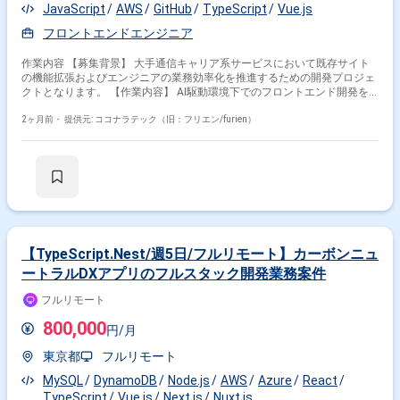
JavaScript
AWS
GitHub
TypeScript
Vue.js
フロントエンドエンジニア
作業内容 【募集背景】 大手通信キャリア系サービスにおいて既存サイト
の機能拡張およびエンジニアの業務効率化を推進するための開発プロジェ
クトとなります。 【作業内容】 AI駆動環境下でのフロントエンド開発を
ご担当いただきます。具体的には、GitHub Copilot等のAI支援ツールを活用
した実装、要件や依頼内容をプロンプトへ適切に落とし込み実装へつなげ
2ヶ月前・
提供元: ココナラテック（旧：フリエン/furien）
る業務、アジャイル開発体制での継続的なサービス改善、必要に応じた仕
様整理および技術的な提案などを行っていただきます。 【求める人物像】
AI支援ツールを積極的に活用しながら開発を推進できる方、要望を適切に
構造化しプロンプト設計に落とし込める方、長期的なプロジェクトにおい
て自走してタスクを進められる方を求めております。 【ポジションの魅
力】 AI駆動開発環境やGitHub Copilotなどの最新ツールを活用しながら開
発できる点が魅力です。通信キャリア系サービスという大規模なサービス
に継続的に関わりながら、アジャイル体制のもとサービス改善に取り組む
ことで、フロントエンド開発とAI活用の双方でスキルアップが期待できま
【TypeScript.Nest/週5日/フルリモート】カーボンニュ
す。 【開発環境】 Vue.jsベースのシステムを中心に、GitHub Copilotや
ートラルDXアプリのフルスタック開発業務案件
AWSを利用したアジャイル（Scrum）開発体制となります。
フルリモート
800,000
円/月
東京都
フルリモート
MySQL
DynamoDB
Node.js
AWS
Azure
React
TypeScript
Vue.js
Next.js
Nuxt.js