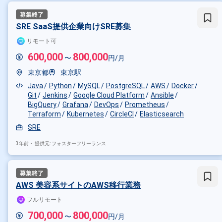
その他の条件で検索する
その他開発言語・スキルから探す
SRE SaaS提供企業向けSRE募集
リモート可
AWS
PHP
Java
TypeScr
600,000
800,000
〜
円/月
その他の職種から探す
東京都
東京駅
バックエンドエンジニア
フロ
Java
Python
MySQL
PostgreSQL
AWS
Docker
Git
Jenkins
Google Cloud Platform
Ansible
BigQuery
Grafana
DevOps
Prometheus
Terraform
Kubernetes
CircleCI
Elasticsearch
SRE
3年前・
提供元: フォスターフリーランス
AWS 美容系サイトのAWS移行業務
フルリモート
700,000
800,000
〜
円/月