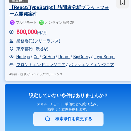
【React/TypeScript】訪問者分析プラットフォ
ーム開発案件
フルリモート
オンライン商談OK
800,000
円/月
業務委託(フリーランス)
東京都
渋谷駅
Node.js
Git
GitHub
React
BigQuery
TypeScript
フロントエンドエンジニア
バックエンドエンジニア
4年前・
提供元: レバテックフリーランス
設定していない条件はありませんか？
スキル･リモート･単価などで絞り込み、
効率よく案件を探せます。
検索条件を変更する