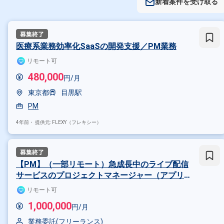
新着案件を受け取る
医療系業務効率化SaaSの開発支援／PM業務
リモート可
480,000
円/月
東京都
目黒駅
PM
4年前・
提供元: FLEXY（フレキシー）
【PM】（一部リモート）急成長中のライブ配信
サービスのプロジェクトマネージャー（アプリ
の開発プロジェクトをマネジメントした経験3年
リモート可
以上の方）
1,000,000
円/月
業務委託(フリーランス)