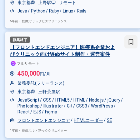
東京都
上野駅
リモート
Java
Python
Ruby
Linux
Rails
5年前・
提供元: テックビズフリーランス
【フロントエンドエンジニア】医療系企業およ
びクリニック向けWebサイト制作・運営案件
フルリモート
450,000
円/月
業務委託(フリーランス)
東京都
三軒茶屋駅
JavaScript
CSS
HTML5
HTML
Node.js
jQuery
掛け合わせ条件で絞り込む
Photoshop
Illustrator
Git
CSS3
WordPress
React
EJS
Figma
特徴で絞り込む
フロントエンドエンジニア
HTMLコーダー
SE
Gitlab × 副業
1年前・
提供元: レバテッククリエイター