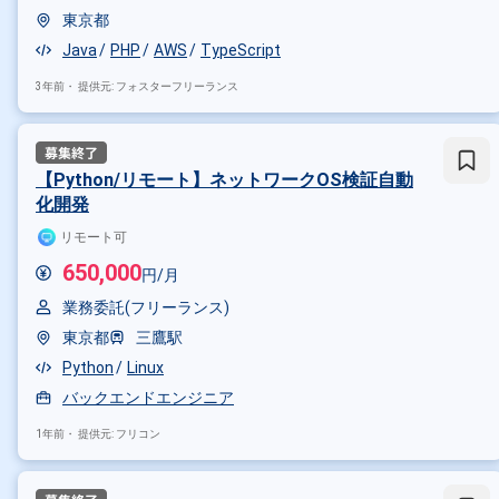
東京都
Java
PHP
AWS
TypeScript
3年前・
提供元: フォスターフリーランス
【Python/リモート】ネットワークOS検証自動
化開発
リモート可
650,000
円/月
業務委託(フリーランス)
東京都
三鷹駅
Python
Linux
バックエンドエンジニア
1年前・
提供元: フリコン