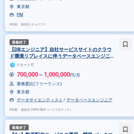
東京都
PM
4年前・
提供元: チョクフリ
【DBエンジニア】自社サービスサイトのクラウ
ド環境リプレイスに伴うデータベースエンジニ
ア
リモート可
700,000
1,000,000
〜
円/月
業務委託(フリーランス)
東京都
データサイエンティスト
データベースエンジニア
4年前・
提供元: HiPro Tech（ハイプロテック）