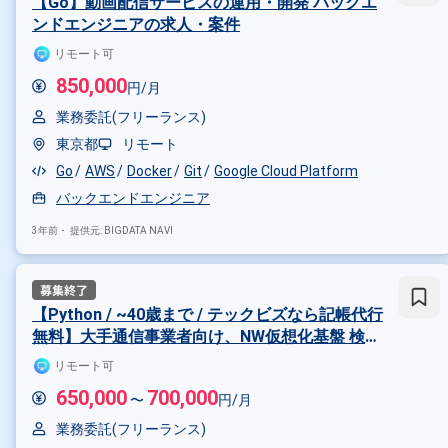
【Go】動画配信サービスの運用・開発 バックエ
ンドエンジニアの求人・案件
リモート可
850,000
円/月
業務委託(フリーランス)
東京都
リモート
Go
AWS
Docker
Git
Google Cloud Platform
バックエンドエンジニア
3年前・
提供元: BIGDATA NAVI
【Python / ~40歳まで / テックビズなら記帳代行
無料】大手通信事業者向け、NW仮想化基盤 検
証・構築作業
リモート可
650,000
700,000
〜
円/月
業務委託(フリーランス)