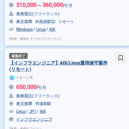
310,000
360,000
〜
円/月
業務委託(フリーランス)
東京都
外苑前駅
リモート
Windows
Linux
AIX
4年前・
提供元: テックビズフリーランス
【インフラエンジニア】AIX/Linux運用保守案件
(リモート)
リモート可
650,000
円/月
掛け合わせ条件で絞り込む
業務委託(フリーランス)
東京都
市場前駅
職種で絞り込む
Linux
JP1
AIX
AIX × サーバーエンジニア
インフラエンジニア
2年前・
提供元: フリコン