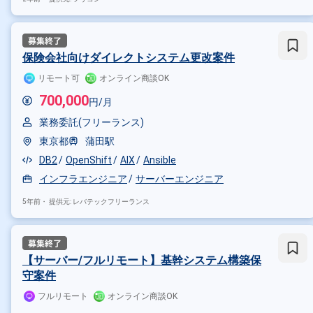
その他の条件で検索する
その他開発言語・スキルから探す
保険会社向けダイレクトシステム更改案件
Linux
Unix
DB2
Java
リモート可
オンライン商談OK
その他の職種から探す
700,000
円/月
インフラエンジニア
サーバー
業務委託(フリーランス)
東京都
蒲田駅
DB2
OpenShift
AIX
Ansible
インフラエンジニア
サーバーエンジニア
5年前・
提供元: レバテックフリーランス
【サーバー/フルリモート】基幹システム構築保
守案件
フルリモート
オンライン商談OK