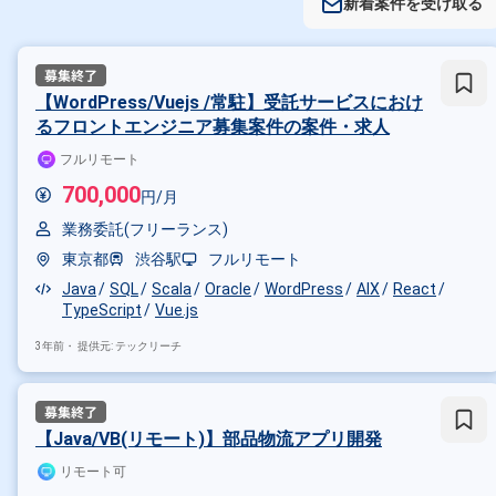
新着案件を受け取る
【WordPress/Vuejs /常駐】受託サービスにおけ
るフロントエンジニア募集案件の案件・求人
フルリモート
700,000
円/月
業務委託(フリーランス)
東京都
渋谷駅
フルリモート
Java
SQL
Scala
Oracle
WordPress
AIX
React
TypeScript
Vue.js
3年前・
提供元: テックリーチ
【Java/VB(リモート)】部品物流アプリ開発
リモート可