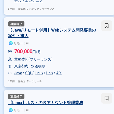
テストエンジニア
3年前・
提供元: レバテックフリーランス
【Java/リモート併用】Webシステム開発要員の
案件・求人
リモート可
700,000
円/月
業務委託(フリーランス)
東京都
水道橋駅
Java
SQL
Linux
Unix
AIX
3年前・
提供元: テックリーチ
【Linux】ホストの各アカウント管理業務
リモート可