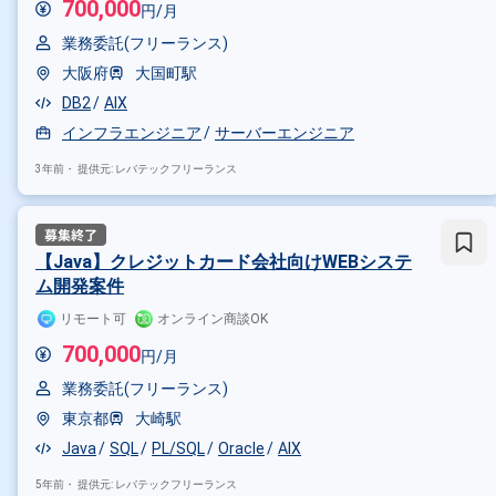
700,000
円/月
業務委託(フリーランス)
大阪府
大国町駅
DB2
AIX
インフラエンジニア
サーバーエンジニア
3年前・
提供元: レバテックフリーランス
【Java】クレジットカード会社向けWEBシステ
ム開発案件
リモート可
オンライン商談OK
700,000
円/月
業務委託(フリーランス)
東京都
大崎駅
Java
SQL
PL/SQL
Oracle
AIX
5年前・
提供元: レバテックフリーランス