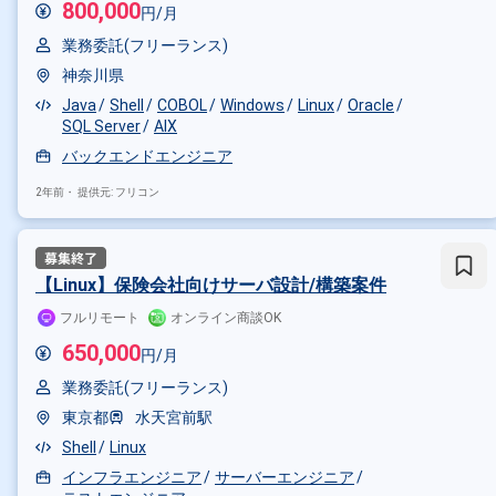
800,000
円/月
業務委託(フリーランス)
神奈川県
Java
Shell
COBOL
Windows
Linux
Oracle
SQL Server
AIX
バックエンドエンジニア
2年前・
提供元: フリコン
【Linux】保険会社向けサーバ設計/構築案件
フルリモート
オンライン商談OK
650,000
円/月
業務委託(フリーランス)
東京都
水天宮前駅
Shell
Linux
インフラエンジニア
サーバーエンジニア