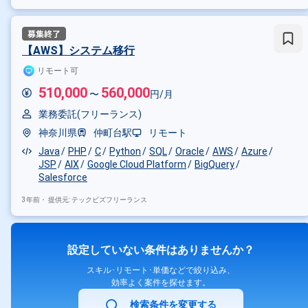
【AWS】システム移行
リモート可
510,000
560,000
〜
円/月
業務委託(フリーランス)
神奈川県
仲町台駅
リモート
Java
PHP
C
Python
SQL
Oracle
AWS
Azure
JSP
AIX
Google Cloud Platform
BigQuery
Salesforce
3年前・
提供元: テックビズフリーランス
設定していない条件はありませんか？
スキル･リモート･単価などで絞り込み、
効率よく案件を探せます。
検索条件を変更する