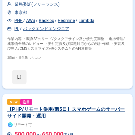
業務委託(フリーランス)
東京都
PHP
AWS
Backlog
Redmine
Lambda
PL
バックエンドエンジニア
作業内容 ・既存SEのリード/タスクアサイン及び優先度調整 ・進捗管理/
成果物全般のレビュー ・要件定義及び課題対応からの設計作成 ・実装及
び導入/CMSカスタマイズ/他システムとのAPI連携等
2日前・
提供元: フリコン
NEW
注目
【PHP/リモート併用/週5日】スマホゲームのサーバー
サイド開発・運用
リモート可
500,000
650,000