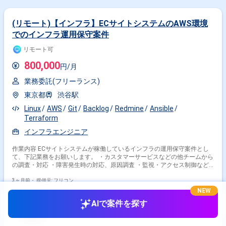
(リモート)【インフラ】ECサイトシステムのAWS環境
でのインフラ運用保守案件
リモート可
800,000
円/月
業務委託(フリーランス)
東京都
渋谷駅
Linux
AWS
Git
Backlog
Redmine
Ansible
Terraform
インフラエンジニア
作業内容 ECサイトシステムが稼働しているインフラの運用保守案件とし
て、下記業務をお願いします。 ・カスタマーサービスなどの他チームから
の調査・対応 ・障害発生時の対応、原因調査 ・監視・アクセス制御など
の設定 ・インフラ設計、構築 ・効率化、自動化 etc.
3ヶ月前・
提供元: フリコン
NEW
AIで案件を探す