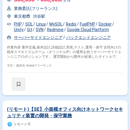
〜
円/月
業務委託(フリーランス)
東京都
渋谷駅
PHP
SQL
Linux
MySQL
Redis
FuelPHP
Docker
Unity
Git
SVN
Redmine
Google Cloud Platform
サーバーサイドエンジニア
バックエンドエンジニア
作業内容 要件定義,基本設計,詳細設計,実装,テスト,運用・保守 女性向けの
既存スマホリズムゲーム（オリジナルIP）の運用を担うサーバーサイドエ
ンジニアのポジションです。 運営開始から数年が経過したタイトルで、数
十名規模の開発チームに参画いただきます。 主な業務は以下のとおりで
す。 ・PHPによるゲームのサーバーサイド設計・開発・運用 ・カスタマー
今日・
提供元: mijicaフリーランス
サポート向けの調査やログ集計 ・管理ツールの開発 ・改善項目の改修 ・
負荷分散対策やパフォーマンスチューニング
(リモート)【SE】小規模オフィス向けネットワークセキ
ュリティ装置の開発・保守業務
リモート可