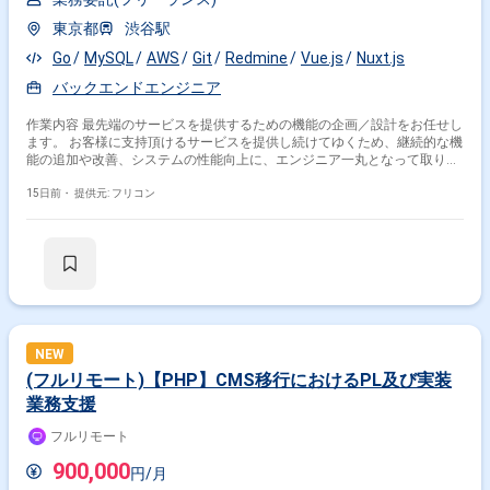
東京都
渋谷駅
Go
MySQL
AWS
Git
Redmine
Vue.js
Nuxt.js
バックエンドエンジニア
作業内容 最先端のサービスを提供するための機能の企画／設計をお任せし
ます。 お客様に支持頂けるサービスを提供し続けてゆくため、継続的な機
能の追加や改善、システムの性能向上に、エンジニア一丸となって取り組
んでいます。 ＜開発環境＞ ・言語：主にGo、一部、Vue.js、Nuxt.js ・
DB：MySQL ・インフラ：AWS ・コミュニケーションツール：Slack、
15日前・
提供元: フリコン
Git、Redmine、meetなど
NEW
(フルリモート)【PHP】CMS移行におけるPL及び実装
業務支援
フルリモート
900,000
円/月