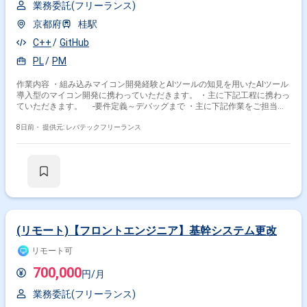
業務委託(フリーランス)
京都府
桂駅
C++
GitHub
PL
PM
作業内容 ・組み込みマイコン開発経験とAIツールの知見を用いたAIツール
導入型のマイコン開発に携わっていただきます。 ・主に下記工程に携わっ
ていただきます。 -要件定義～デバッグまで ・主に下記作業をご担当い
ただきます。 -組み込みマイコン開発における課題整理、構造把握、改
善方針の策定 -AIツール（GitHub Copilot／Microsoft Copilot／Claude
8日前・
提供元: レバテックフリーランス
Code）を開発工程へ組み込む設計（設計書作成、実装支援、レビュー、テ
スト、デバッグ 等） -AI出力の品質担保設計（レビュー観点、誤り検
知、人の確認点、承認フロー、ログ、権限・セキュリティ） -PMまたは
PLとしての進捗、課題、品質管理、開発現場と管理職層の橋渡し -投資
対効果の整理 -PoCで終わらせない本番適用条件の定義〜運用定着まで推
進
(リモート)【フロントエンジニア】基幹システム更改
リモート可
700,000
円/月
業務委託(フリーランス)