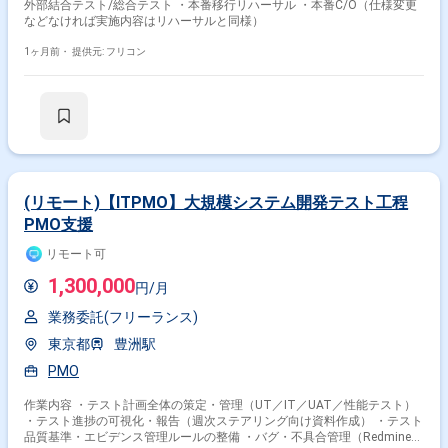
外部結合テスト/総合テスト ・本番移行リハーサル ・本番C/O（仕様変更
などなければ実施内容はリハーサルと同様）
1ヶ月前・
提供元: フリコン
(リモート)【ITPMO】大規模システム開発テスト工程
PMO支援
リモート可
1,300,000
円/月
業務委託(フリーランス)
東京都
豊洲駅
PMO
作業内容 ・テスト計画全体の策定・管理（UT／IT／UAT／性能テスト）
・テスト進捗の可視化・報告（週次ステアリング向け資料作成） ・テスト
品質基準・エビデンス管理ルールの整備 ・バグ・不具合管理（Redmine／