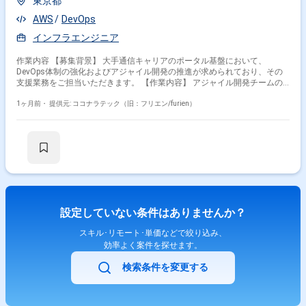
東京都
AWS
DevOps
インフラエンジニア
作業内容 【募集背景】 大手通信キャリアのポータル基盤において、
DevOps体制の強化およびアジャイル開発の推進が求められており、その
支援業務をご担当いただきます。 【作業内容】 アジャイル開発チームの
一員として、AWSを用いた運用・運営要件の整備や運用準備のフォロー、
トラブル対応のリードを行っていただきます。DevOps化の推進および状
1ヶ月前・
提供元: ココナラテック（旧：フリエン/furien）
況管理を担当し、ポータル基盤の運用体制構築や改善に継続的に取り組ん
でいただきます。 【求める人物像】 社内外の関係者と円滑にコミュニケ
ーションを取りながら業務を進められる方を求めております。プロジェク
トにおける課題を自ら見つけ、改善に向けた提案や行動ができる方、指示
待ちではなく主体的に業務に取り組み、メンバや関係者と積極的に情報共
有ができる方が望ましいです。 【ポジションの魅力】 大手通信キャリア
の大規模ポータル基盤において、DevOpsやアジャイル開発の実践を通じ
て、クラウド運用やサービス開発に関する知見を深めることができます。
AWSを中心とした運用要件整備やトラブル対応をリードする経験を積むこ
設定していない条件はありませんか？
とで、上流から運用まで一貫した視点を身につけることができます。 【開
発環境】 AWSを中心としたクラウド環境上で、Redmine、Datadog、
スキル･リモート･単価などで絞り込み、
PagerDuty、Okta、Slack、Confluence、JIRA、FutureVuls、Salesforceな
効率よく案件を探せます。
どの各種ツールを組み合わせて利用いたします。
検索条件を変更する