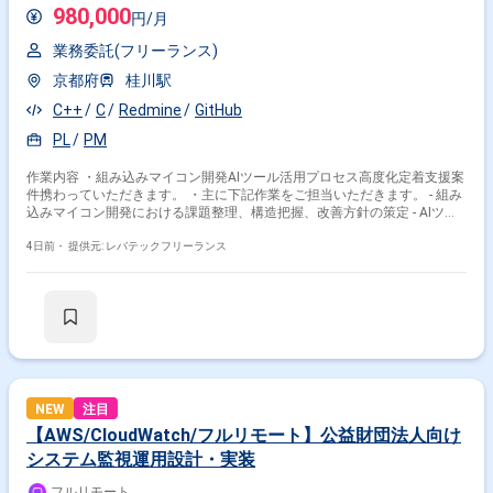
980,000
円/月
業務委託(フリーランス)
京都府
桂川駅
C++
C
Redmine
GitHub
PL
PM
作業内容 ・組み込みマイコン開発AIツール活用プロセス高度化定着支援案
件携わっていただきます。 ・主に下記作業をご担当いただきます。 - 組み
込みマイコン開発における課題整理、構造把握、改善方針の策定 - AIツー
ル(GitHub Copilot、Microsoft Copilot、Claude Code)を開発工程へ組み込
む設計(設計書作成、実装支援、レビュー、テスト、デバッグ 等) - AI出力
4日前・
提供元: レバテックフリーランス
の品質担保設計(レビュー観点、誤り検知、承認フロー、ログ、権限・セキ
ュリティ) - PM、PLとしての進捗、課題、品質管理、開発現場と管理層と
の折衝 - 投資対効果の整理、本番適用条件の定義から運用定着までの推進
NEW
注目
【AWS/CloudWatch/フルリモート】公益財団法人向け
システム監視運用設計・実装
フルリモート