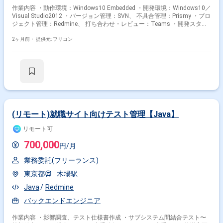
作業内容 ・動作環境：Windows10 Embedded ・開発環境：Windows10／
Visual Studio2012 ・バージョン管理：SVN、 不具合管理：Prismy ・プロ
ジェクト管理：Redmine、 打ち合わせ・レビュー：Teams ・開発スタイ
ル：ウォーターフォール ・開発言語：C、C++、Excel、ExcelVBA、Java
2ヶ月前・
提供元: フリコン
(リモート)就職サイト向けテスト管理【Java】
リモート可
700,000
円/月
業務委託(フリーランス)
東京都
木場駅
Java
Redmine
バックエンドエンジニア
作業内容 ・影響調査、テスト仕様書作成 ・サブシステム間結合テスト〜