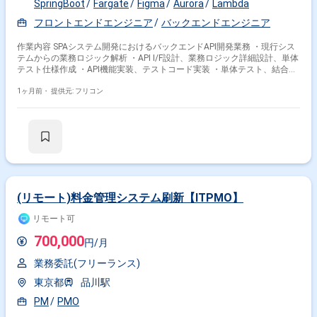
SpringBoot
Fargate
Figma
Aurora
Lambda
フロントエンドエンジニア
バックエンドエンジニア
作業内容 SPAシステム開発におけるバックエンドAPI開発業務 ・現行シス
テムからの業務ロジック解析 ・API I/F設計、業務ロジック詳細設計、単体
テスト仕様作成 ・API機能実装、テストコード実装 ・単体テスト、結合テ
スト実施 ・コードレビュー（クロスレビュー）
1ヶ月前・
提供元: フリコン
(リモート)料金管理システム刷新【ITPMO】
リモート可
700,000
円/月
業務委託(フリーランス)
東京都
品川駅
PM
PMO