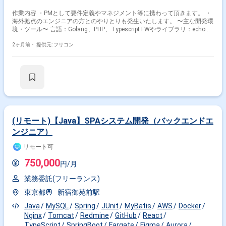
作業内容 ・PMとして要件定義やマネジメント等に携わって頂きます。 ・
海外拠点のエンジニアの方とのやりとりも発生いたします。 〜主な開発環
境・ツール〜 言語：Golang、PHP、Typescript FWやライブラリ：echo、
Laravel、React.js、 Next.js DB：PostgreSQL インフラ：AWS ツール：
Redmine、Backlog、Zoom、Slack、Google Workspace
2ヶ月前・
提供元: フリコン
(リモート)【Java】SPAシステム開発（バックエンドエ
ンジニア）
リモート可
750,000
円/月
業務委託(フリーランス)
東京都
新宿御苑前駅
Java
MySQL
Spring
JUnit
MyBatis
AWS
Docker
Nginx
Tomcat
Redmine
GitHub
React
TypeScript
SpringBoot
Fargate
Figma
Aurora