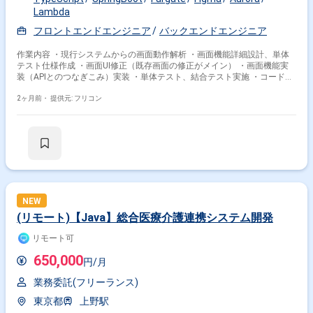
Lambda
フロントエンドエンジニア
バックエンドエンジニア
作業内容 ・現行システムからの画面動作解析 ・画面機能詳細設計、単体
テスト仕様作成 ・画面UI修正（既存画面の修正がメイン） ・画面機能実
装（APIとのつなぎこみ）実装 ・単体テスト、結合テスト実施 ・コードレ
ビュー（クロスレビュー） フロントエンド：TypeScript、React、Axios
バックエンド：Java、SpringBoot、MyBatis、JUnit ミドルウェア：
2ヶ月前・
提供元: フリコン
Nginx、Tomcat、MySQL インフラ：AWS（Fargate、ECS、Aurora
MySQL、S3、Lambda、AWS Batch） 開発環境：Docker 開発ツール ・ソ
ース管理：GitHub ・CI/CD：GitHub Actions ・デザイン制作：Figma 管理
ツール ・タスク管理：Redmine ・コミュニケーション：Zoom、Slack
NEW
掛け合わせ条件で絞り込む
(リモート)【Java】総合医療介護連携システム開発
リモート可
特徴で絞り込む
650,000
円/月
Redmine × 副業
業務委託(フリーランス)
東京都
上野駅
その他の条件で検索する