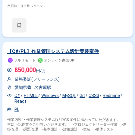
Jira等のツール活用） ・テストベンダー・開発ベンダーとの調整・エスカ
レーション対応 ・テスト完了判定基準（EXITCRITERIA）の策定支援
24日前・
提供元: フリコン
【C#/PL】作業管理システム設計実装案件
フルリモート
オンライン商談OK
850,000
円/月
業務委託(フリーランス)
愛知県
名古屋駅
C#
HTML5
Windows
MySQL
Git
CSS3
Redmine
React
PL
作業内容 ・作業管理システム設計実装案件に携わっていただきます。 ・
主に下記作業をご担当いただきます。 -プロジェクトリーダー作業 -進
捗管理 -課題管理 -基本設計 -詳細設計 -実装 -単体テスト