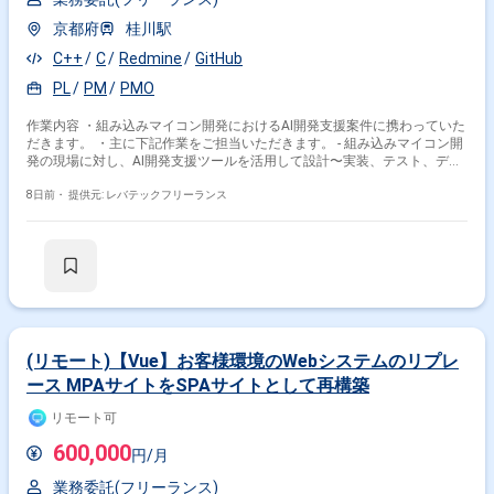
京都府
桂川駅
C++
C
Redmine
GitHub
PL
PM
PMO
作業内容 ・組み込みマイコン開発におけるAI開発支援案件に携わっていた
だきます。 ・主に下記作業をご担当いただきます。 - 組み込みマイコン開
発の現場に対し、AI開発支援ツールを活用して設計〜実装、テスト、デバ
ッグまでの開発プロセスを定着させるPJの牽引
8日前・
提供元: レバテックフリーランス
(リモート)【Vue】お客様環境のWebシステムのリプレ
ース MPAサイトをSPAサイトとして再構築
リモート可
600,000
円/月
業務委託(フリーランス)