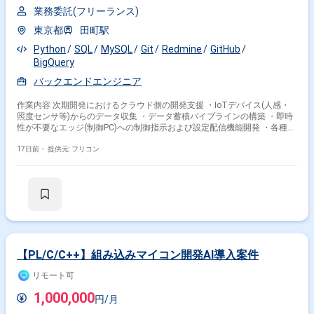
業務委託(フリーランス)
東京都
田町駅
Python
SQL
MySQL
Git
Redmine
GitHub
BigQuery
バックエンドエンジニア
作業内容 次期開発におけるクラウド側の開発支援 ・IoTデバイス(人感・
照度センサ等)からのデータ収集 ・データ蓄積パイプラインの構築 ・即時
性が不要なエッジ(制御PC)への制御指示および設定配信機能開発 ・各種管
理者向けWebアプリから呼び出されるREST APIの開発 上記に係る基本設
計〜開発〜テスト〜導入およびプロトタイピング
17日前・
提供元: フリコン
【PL/C/C++】組み込みマイコン開発AI導入案件
リモート可
1,000,000
円/月