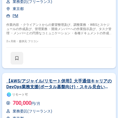
業務委託(フリーランス)
東京都
PM
作業内容 ・クライアントからの要望整理及び、調整業務 ・WBSとスケジ
ュールの作成及び、管理業務 ・開発メンバーへの作業指示及び、タスク管
理 ・メンバーとの円滑なコミュニケーション ・各種ドキュメントの作成
技術環境： ・言語：プロジェクトによる ・環境：AWS ・その他：
Redmine、 Slack、 JIRA/Confluence、 git
2ヶ月前・
提供元: フリコン
【AWS/アジャイル/リモート併用】大手通信キャリアの
DevOps業務支援(ポータル基盤向け)・スキル見合い単
価
リモート可
700,000
円/月
業務委託(フリーランス)