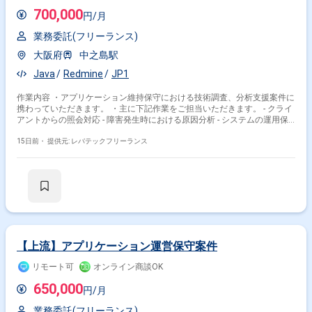
700,000
円/月
業務委託(フリーランス)
大阪府
中之島駅
Java
Redmine
JP1
作業内容 ・アプリケーション維持保守における技術調査、分析支援案件に
携わっていただきます。 ・主に下記作業をご担当いただきます。 - クライ
アントからの照会対応 - 障害発生時における原因分析 - システムの運用保
守作業
15日前・
提供元: レバテックフリーランス
【上流】アプリケーション運営保守案件
リモート可
オンライン商談OK
650,000
円/月
業務委託(フリーランス)