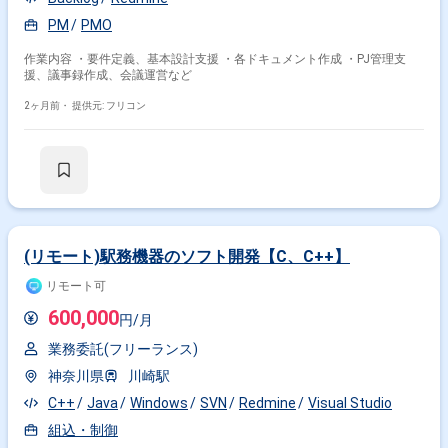
PM
PMO
作業内容 ・要件定義、基本設計支援 ・各ドキュメント作成 ・PJ管理支
援、議事録作成、会議運営など
2ヶ月前・
提供元: フリコン
(リモート)駅務機器のソフト開発【C、C++】
リモート可
600,000
円/月
業務委託(フリーランス)
神奈川県
川崎駅
C++
Java
Windows
SVN
Redmine
Visual Studio
組込・制御