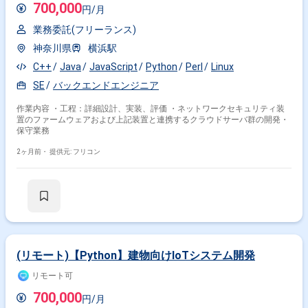
700,000
円/月
業務委託(フリーランス)
神奈川県
横浜駅
C++
Java
JavaScript
Python
Perl
Linux
SE
バックエンドエンジニア
作業内容 ・工程：詳細設計、実装、評価 ・ネットワークセキュリティ装
置のファームウェアおよび上記装置と連携するクラウドサーバ群の開発・
保守業務
2ヶ月前・
提供元: フリコン
(リモート)【Python】建物向けIoTシステム開発
リモート可
700,000
円/月