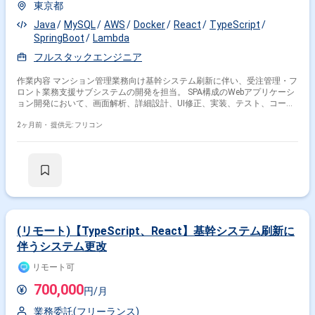
東京都
Java
MySQL
AWS
Docker
React
TypeScript
SpringBoot
Lambda
フルスタックエンジニア
作業内容 マンション管理業務向け基幹システム刷新に伴い、受注管理・フ
ロント業務支援サブシステムの開発を担当。 SPA構成のWebアプリケーシ
ョン開発において、画面解析、詳細設計、UI修正、実装、テスト、コード
レビューを実施。 オンプレミスからフルクラウド環境（AWS）への移行
プロジェクト。 ・フロントエンド：TypeScript、React、Axios ・バック
2ヶ月前・
提供元: フリコン
エンド：Java、SpringBoot、MyBatis、JUnit ・ミドルウェア：Nginx、
Tomcat、MySQL ・インフラ：AWS（Fargate、ECS、Aurora MySQL、
S3、Lambda、Batch） ・開発環境：Docker、GitHub、GitHub Actions、
Figma、Redmine、Slack、Zoom
(リモート)【TypeScript、React】基幹システム刷新に
伴うシステム更改
リモート可
700,000
円/月
業務委託(フリーランス)