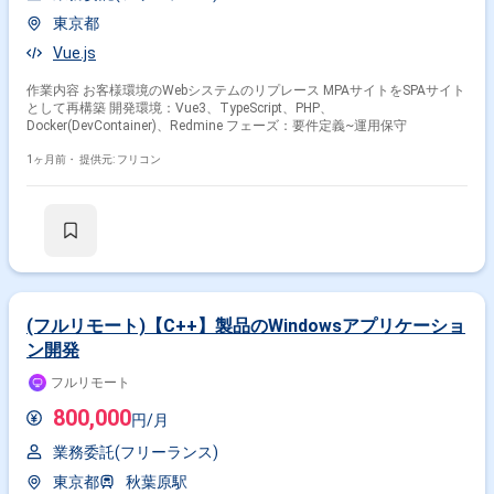
東京都
Vue.js
作業内容 お客様環境のWebシステムのリプレース MPAサイトをSPAサイト
として再構築 開発環境：Vue3、TypeScript、PHP、
Docker(DevContainer)、Redmine フェーズ：要件定義~運用保守
1ヶ月前・
提供元: フリコン
(フルリモート)【C++】製品のWindowsアプリケーショ
ン開発
フルリモート
800,000
円/月
業務委託(フリーランス)
東京都
秋葉原駅