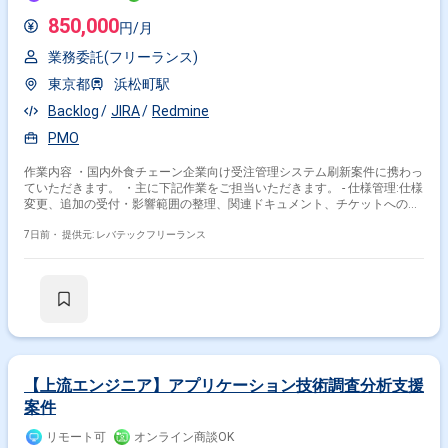
視機能や周辺ツールを活用しながら、実運用を見据えた仕組みづくりに深
く関与できる点が魅力です。 【開発環境】 AWS環境上で、Cloud
850,000
円/月
Watch、Event Bridge、Alarm、OpsItem、OpsCenterなどのAWSネイティ
ブサービスを中心に利用します。運用・タスク管理ツールとして
業務委託(フリーランス)
Redmine、Lanscopeなどを利用します。
東京都
浜松町駅
Backlog
JIRA
Redmine
PMO
作業内容 ・国内外食チェーン企業向け受注管理システム刷新案件に携わっ
ていただきます。 ・主に下記作業をご担当いただきます。 - 仕様管理:仕様
変更、追加の受付・影響範囲の整理、関連ドキュメント、チケットへの反
映、仕様の最新状態の維持 - 品質管理:テスト計画、観点の整理支援、不具
合の傾向分析、品質指標の可視化、品質ゲートの運用支援 - 進捗リスク管
7日前・
提供元: レバテックフリーランス
理:マイルストーンに対する進捗の横断把握、ブロッカー、リスクの早期検
知とエスカレーション、対策のフォロー - 会議、ドキュメント推進:定例、
品質会議のファシリテーション、議事整理、ステークホルダー向け報告資
料の作成、更新 - PL/TL支援:プロジェクト全体の推進調整をPL/各TLと連
携して支援
【上流エンジニア】アプリケーション技術調査分析支援
案件
リモート可
オンライン商談OK