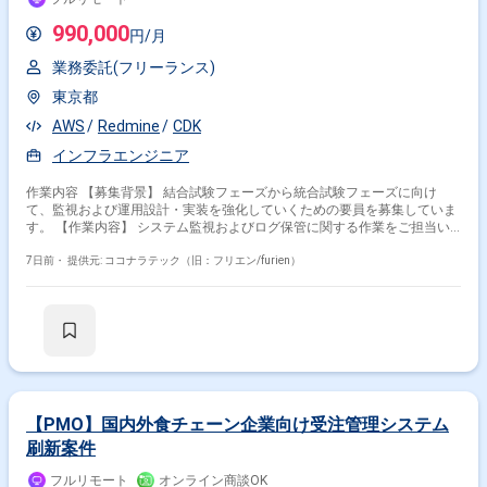
990,000
円/月
業務委託(フリーランス)
東京都
AWS
Redmine
CDK
インフラエンジニア
作業内容 【募集背景】 結合試験フェーズから統合試験フェーズに向け
て、監視および運用設計・実装を強化していくための要員を募集していま
す。 【作業内容】 システム監視およびログ保管に関する作業をご担当い
ただきます。具体的には、監視対象や監視項目、通知先などを定義するシ
ステム監視設計、収集対象や期間、ローテーション等を整理するログ設
7日前・
提供元: ココナラテック（旧：フリエン/furien）
計、ダッシュボードやSeverityルール、対応フロー、クローズ管理、月次
報告内容などを含む運用設計を実施していただきます。また、Cloud
Watch、Event Bridge、Alarm、OpsItemなど各種コンポーネントの実装を
行っていただきます。結合試験および統合試験の中で、コードを読み取り
つつ想定通りの動作となっているかを確認し、必要に応じて修正対応を行
っていただきます。 【求める人物像】 AWS環境での設計・構築および運
用設計の経験を活かしつつ、自走してコードの読み書きができる方を求め
ています。結合試験や統合試験の結果を踏まえながら運用手順を整備でき
る主体性のある方、監視ダッシュボードや各種ツールを組み合わせた運用
【PMO】国内外食チェーン企業向け受注管理システム
設計に前向きに取り組める方を歓迎します。 【ポジションの魅力】 結合
刷新案件
試験から統合試験までのフェーズに継続して参画し、監視および運用周り
の設計から実装までを一貫して担うことができます。AWSネイティブの監
フルリモート
オンライン商談OK