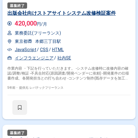
出版会社向けストアサイトシステム改修検証案件
420,000
円/月
業務委託(フリーランス)
東京都
本郷三丁目駅
JavaScript
CSS
HTML
インフラエンジニア
社内SE
作業内容 ・下記を行っていただきます。 -システム改修時に改修内容の確
認/調整/検証 -不具合対応(原因調査/開発ベンダーに依頼) -開発案件の仕様
書作成、各開発担当との打ち合わせ -コンテンツ制作(既存データを加工
し、アップ) -システムサポート、既存クライアントへの問い合わせメール
サポート
5年前・
提供元: レバテックフリーランス