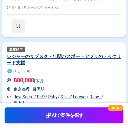
プランナー、デザイナーやインフラエンジニアを中心に
他職種と連携を取り開発業務を遂行していただきます。
5年前・
提供元: テックビズフリーランス
・独自FWからLaravelへの書き直し ・フロ
ントのbootstrapベースでの書き直し ・既存ソースのリフ
ァクタリング ※Laravelとbootstrapに関しては、
既存ソースを読み解いて自力で解決できる方を希望しま
す ▼勤務地等 最寄駅 ：リモート ※客先は大崎です。
※入社オリエンテーションと月1指定出社日あり ▼条件面
期間 ：即日or2021年12月 ～ 中長期 面談 ：1回 精
算 ：140-180h ※以下に該当する方からの応募はお断りしておりま
す。 なお、選考を進めるにあたってスキルシートが必要です。 -------------------
------------------------------------- ・40代以上の方 ・外国籍の方(永住権をお持ちの方は
レジャーのサブスク・年間パスポートアプリのテックリ
問題ございません) ・週5日稼働できない方 -------------------------------------------------------
ード支援
-
リモート可
800,000
円/月
東京都
目黒駅
JavaScript
PHP
Ruby
Rails
Laravel
React
Vue.js
NEW
インフラエンジニア
フロントエンドエンジニア
AIで案件を探す
サーバーサイドエンジニア
作業内容 ＜関わるサービス＞ レジャーのサブスクリプション・年間パス