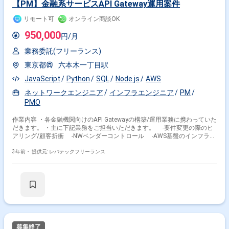
【PM】金融系サービスAPI Gateway運用案件
リモート可
オンライン商談OK
950,000
円/月
業務委託(フリーランス)
東京都
六本木一丁目駅
JavaScript
Python
SQL
Node.js
AWS
ネットワークエンジニア
インフラエンジニア
PM
PMO
作業内容 ・各金融機関向けのAPI Gatewayの構築/運用業務に携わっていた
だきます。 ・主に下記業務をご担当いただきます。 -要件変更の際のヒ
アリング/顧客折衝 -NWベンダーコントロール -AWS基盤のインフラ環
境構築/運用 -運用手順書作成 -障害対応(業務外問い合わせ) -各種設
定変更
3年前・
提供元: レバテックフリーランス