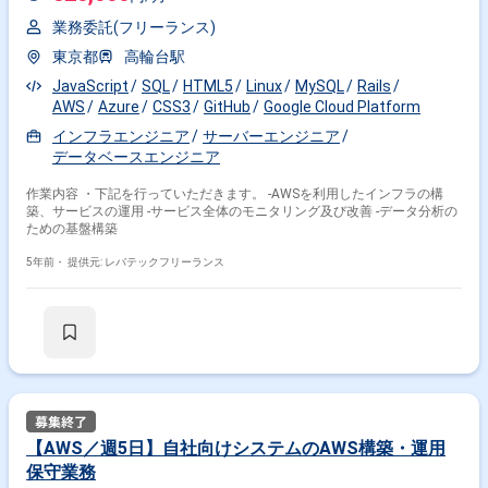
業務委託(フリーランス)
東京都
高輪台駅
JavaScript
SQL
HTML5
Linux
MySQL
Rails
AWS
Azure
CSS3
GitHub
Google Cloud Platform
インフラエンジニア
サーバーエンジニア
データベースエンジニア
作業内容 ・下記を行っていただきます。 -AWSを利用したインフラの構
築、サービスの運用 -サービス全体のモニタリング及び改善 -データ分析の
ための基盤構築
5年前・
提供元: レバテックフリーランス
【AWS／週5日】自社向けシステムのAWS構築・運用
保守業務