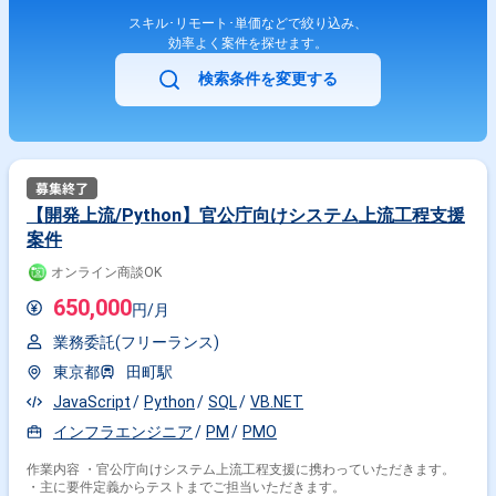
スキル･リモート･単価などで絞り込み、
効率よく案件を探せます。
検索条件を変更する
【開発上流/Python】官公庁向けシステム上流工程支援
案件
オンライン商談OK
650,000
円/月
業務委託(フリーランス)
東京都
田町駅
JavaScript
Python
SQL
VB.NET
インフラエンジニア
PM
PMO
作業内容 ・官公庁向けシステム上流工程支援に携わっていただきます。
・主に要件定義からテストまでご担当いただきます。