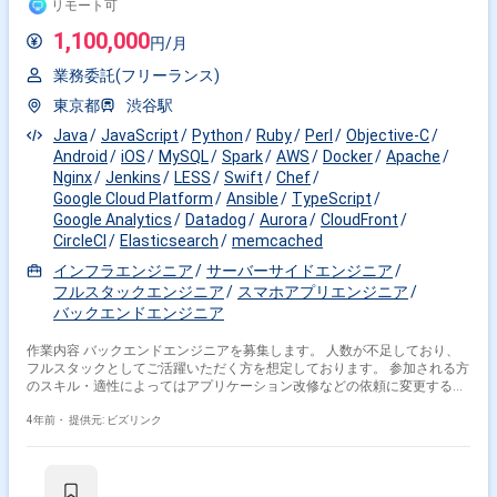
リモート可
1,100,000
円/月
業務委託(フリーランス)
東京都
渋谷駅
Java
JavaScript
Python
Ruby
Perl
Objective-C
Android
iOS
MySQL
Spark
AWS
Docker
Apache
Nginx
Jenkins
LESS
Swift
Chef
Google Cloud Platform
Ansible
TypeScript
Google Analytics
Datadog
Aurora
CloudFront
CircleCI
Elasticsearch
memcached
インフラエンジニア
サーバーサイドエンジニア
フルスタックエンジニア
スマホアプリエンジニア
バックエンドエンジニア
作業内容 バックエンドエンジニアを募集します。 人数が不足しており、
フルスタックとしてご活躍いただく方を想定しております。 参加される方
のスキル・適性によってはアプリケーション改修などの依頼に変更するこ
ともありえます。 ・SNSのシステム運用・保守 ・データベースの構成変
更 ・キャパシティ最適化、インデックス最適化、集約など ・アプ
4年前・
提供元: ビズリンク
リケーションサーバの構成変更 ・HTTPサーバやログ基盤の切り替え
など、一部アプリケーションコード改修も伴う ・OS の変更・OS の更
新 ・CVE対応、サポート切れへの対応など ・各種ミドルウェアの
更新 ・CVE対応、新機能・性能改善の取り込みなど ・その他各種