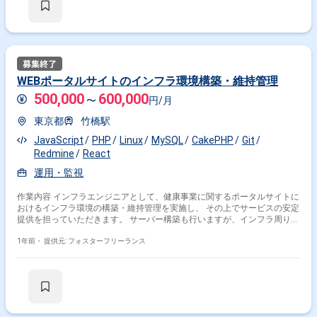
WEBポータルサイトのインフラ環境構築・維持管理
500,000
600,000
〜
円/月
東京都
竹橋駅
JavaScript
PHP
Linux
MySQL
CakePHP
Git
Redmine
React
運用・監視
作業内容 インフラエンジニアとして、健康事業に関するポータルサイトに
おけるインフラ環境の構築・維持管理を実施し、 その上でサービスの安定
提供を担っていただきます。 サーバー構築も行いますが、インフラ周りに
広く携われる業務内容となります。 【主な業務内容】 ・ハードウェアサ
ーバ 設定・保守 ・仮想サーバ 設定・保守 ・ネットワーク（Cisco、
1年前・
提供元: フォスターフリーランス
NEC、ヤマハ、D-Link）設定・保守 【環境】 ・仮想環境:Xen Server ・
OS:Linux ・開発言語:PHP,JavaScript ・フレームワーク:cakephp2/4, React,
Cordova ・データベース:MySQL ・コード管理:Git ・コミュニケーショ
ン:Slack, Redmine ※※こちらの案件は現在募集を終了しております※※