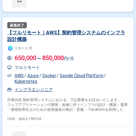
【フルリモート｜AWS】契約管理システムのインフラ
設計構築
リモート可
650,000
850,000
〜
円/月
フルリモート
AWS
Azure
Docker
Google Cloud Platform
Kubernetes
インフラエンジニア
作業内容 契約管理システムにおける、下記業務をお任せいたします。 ・
ウェブアプリケーションの開発・改修に伴うインフラの設計・構築・運用
・開発効率向上のための改善施策の検討・実施 ・Terraformを利用したイ
ンフラ構成変更およびそのレビュー 技術環境： - パブリッククラウド：
AWS - アプリケーション言語： - フロントエンド: JavaScript - バッ
3年前・
提供元: FREE-DA
クエンド: Ruby - 主なフレームワーク： - フロントエンド: Vue.js
(Nuxt.js) - バックエンド: Rails 【担当工程】 基本設計,詳細設計,実装,
テスト,運用・保守