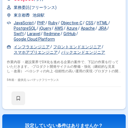
業務委託(フリーランス)
東京都
池袋駅
JavaScript
PHP
Ruby
Objective-C
CSS
HTML
PostgreSQL
jQuery
AWS
Azure
Apache
JIRA
Swift
Laravel
Redmine
GitHub
Google Cloud Platform
インフラエンジニア
フロントエンドエンジニア
スマホアプリエンジニア
バックエンドエンジニア
作業内容 ・建設業界でDX化を進める企業の案件で、下記の作業を行って
いただきます。 -プロダクト開発サイクルの整備・強化（継続的な見直
し・改善） -ベロシティの向上 -信頼性の高い運用の実現 -プロダクトの開
発・運用を通じて、エンドユーザーに次のバリューを提供 等
5年前・
提供元: レバテックフリーランス
設定していない条件はありませんか？