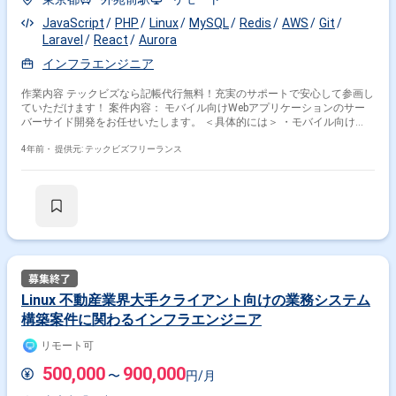
JavaScript
PHP
Linux
MySQL
Redis
AWS
Git
Laravel
React
Aurora
インフラエンジニア
作業内容 テックビズなら記帳代行無料！充実のサポートで安心して参画し
ていただけます！ 案件内容： モバイル向けWebアプリケーションのサー
バーサイド開発をお任せいたします。 ＜具体的には＞ ・モバイル向け
Webアプリケーションのサーバー開発、インフラ開発、運用業務 ・技術的
観点からの企画の実現性、工数、改善などの提案 ・既存コードのリファク
4年前・
提供元: テックビズフリーランス
タリング、負荷分散、軽量化対応 諸条件： ■精 算：有 140-180h ■場
所：外苑前※リモート ■時 間：定時 10:00～19:00（休憩1時間 13：00
～14：00） ■面 談：1回 ■服 装：自由 備考： ＜求める人物像＞ ・積極
的にコミュニケーションを取りながら、タスクを確実に遂行する力がある
方 ・まだ経験がない技術を習得することへの抵抗が無い方 ・技術的に困
難な課題に対しても合理性に基づいた判断、提案ができる方 ・リモートワ
ークでも効率的な働き方ができる方 ・工数と効果のバランスを取れる方
＜環境＞ ・プログラミング言語：PHP 8.0, JavaScript ・フレームワーク：
Laravel 9.2, React 17.0 ・OS： Amazon Linux 2 ・データベース：
Amazon Aurora MySQL ・サーバーインフラ：AWS (EC2, RDS, S3, ELB,
Linux 不動産業界大手クライアント向けの業務システム
Route53, CloudFront) ・ミドルウェア：memcache, redis ・開発環境：
構築案件に関わるインフラエンジニア
PHPStorm, VirtualBox, git ※週5日〜OKの案件です！
リモート可
500,000
900,000
〜
円/月