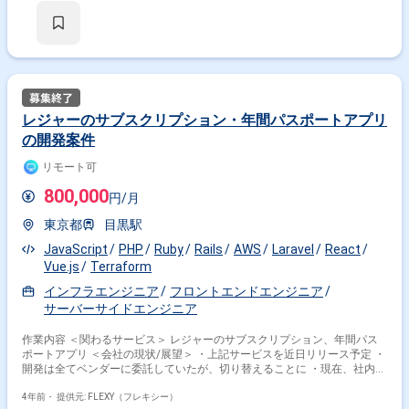
レジャーのサブスクリプション・年間パスポートアプリ
の開発案件
リモート可
800,000
円/月
東京都
目黒駅
JavaScript
PHP
Ruby
Rails
AWS
Laravel
React
Vue.js
Terraform
インフラエンジニア
フロントエンドエンジニア
サーバーサイドエンジニア
作業内容 ＜関わるサービス＞ レジャーのサブスクリプション、年間パス
ポートアプリ ＜会社の現状/展望＞ ・上記サービスを近日リリース予定 ・
開発は全てベンダーに委託していたが、切り替えることに ・現在、社内に
はエンジニアが不在、開発責任者が参画中 ・将来的には、開発体制の内製
化に取り組む ＜ご依頼したいこと＞ ・現ベンダーからWebアプリ開発業
4年前・
提供元: FLEXY（フレキシー）