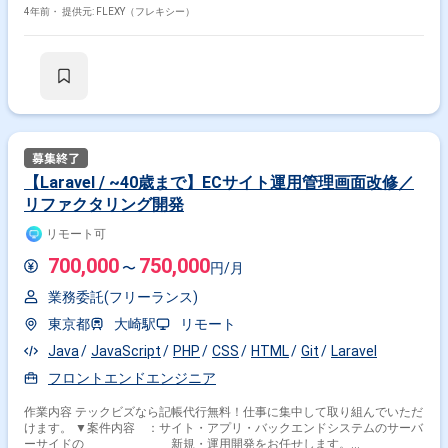
4年前・
提供元: FLEXY（フレキシー）
【Laravel / ~40歳まで】ECサイト運用管理画面改修／
リファクタリング開発
リモート可
700,000
750,000
〜
円/月
業務委託(フリーランス)
東京都
大崎駅
リモート
Java
JavaScript
PHP
CSS
HTML
Git
Laravel
フロントエンドエンジニア
作業内容 テックビズなら記帳代行無料！仕事に集中して取り組んでいただ
けます。 ▼案件内容 ：サイト・アプリ・バックエンドシステムのサーバ
ーサイドの 新規・運用開発をお任せします。