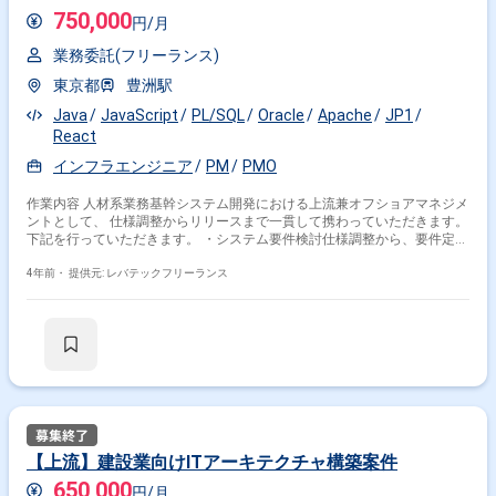
750,000
円/月
業務委託(フリーランス)
東京都
豊洲駅
Java
JavaScript
PL/SQL
Oracle
Apache
JP1
React
インフラエンジニア
PM
PMO
作業内容 人材系業務基幹システム開発における上流兼オフショアマネジメ
ントとして、 仕様調整からリリースまで一貫して携わっていただきます。
下記を行っていただきます。 ・システム要件検討仕様調整から、要件定
義/見積を実施 ・オフショアのマネジメント、各工程での成果物レビュー
・性能試験の計画/実施、リリース
4年前・
提供元: レバテックフリーランス
【上流】建設業向けITアーキテクチャ構築案件
650,000
円/月