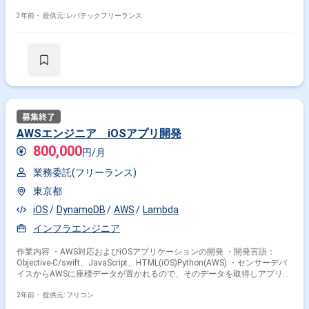
3年前・
提供元: レバテックフリーランス
AWSエンジニア iOSアプリ開発
800,000
円/月
業務委託(フリーランス)
東京都
iOS
DynamoDB
AWS
Lambda
インフラエンジニア
作業内容 ・AWS対応およびiOSアプリケーションの開発 ・開発言語：
Objective-C/swift、JavaScript、HTML(iOS)Python(AWS) ・センサーデバ
イスからAWSに座標データが置かれるので、そのデータを取得しアプリ上
に点をプロットするアプリの開発です
2年前・
提供元: フリコン