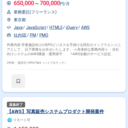
650,000
700,000
〜
円/月
業務委託(フリーランス)
東京都
Java
JavaScript
HTML5
jQuery
AWS
社内SE
PM
PMO
作業内容 学童施設向けのBPOビジネスを手掛ける同社のインフラエンジニ
アとして、 以下業務をお任せいたします。 ≪具体的な業務内容≫ ・自社
向けシステムのAWS構築・運用保守 └AWS全般のサービス設定
（WAF、ECS、RDS、ELB、etc.） └AWSリソースの監視（WAF、ECS、
RDS、SES、etc.） └上記AWSに関連する運用保守作業 ※以下業務に関して
2年前・
提供元: HiPro Tech（ハイプロテック）
は、同社状況とご経験に応じてご依頼させていただく可能性がございます
※ ・自社内のネットワーク構成の変更及び運用保守作業
【AWS】写真販売システムプロダクト開発案件
リモート可