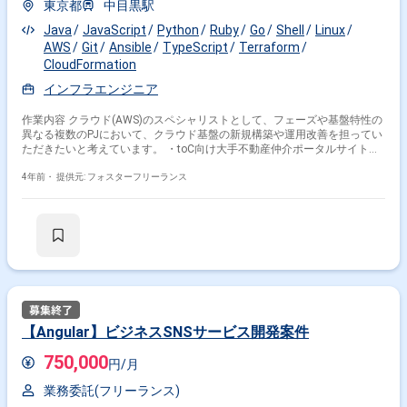
東京都
中目黒駅
Java
JavaScript
Python
Ruby
Go
Shell
Linux
AWS
Git
Ansible
TypeScript
Terraform
CloudFormation
インフラエンジニア
作業内容 クラウド(AWS)のスペシャリストとして、フェーズや基盤特性の
異なる複数のPJにおいて、クラウド基盤の新規構築や運用改善を担ってい
ただきたいと考えています。 ・toC向け大手不動産仲介ポータルサイト
AWS移行(コンテナ基盤) オンプレミスで稼働するポータルサイトを順次
AWSに移行します。 単純移行ではなく、クラウド最適な形へ再構築する
4年前・
提供元: フォスターフリーランス
ことで、クライアント企業様の自社集客グロース支援に貢献します。 ・物
件データパイプライン基盤開発・運用(サーバーレス) AWS上で稼働する物
件データ連携パイプラインの追加開発や運用改善を行います。 ・toB向け
業務支援システム新規構築PJ(EC2+RDS) 不動産仲介会社様が使用する業
務支援システムを刷新します。 1年以上かけて新規開発する中長期PJで
す。 ＜備考＞ 一部リモート
【Angular】ビジネスSNSサービス開発案件
750,000
円/月
業務委託(フリーランス)