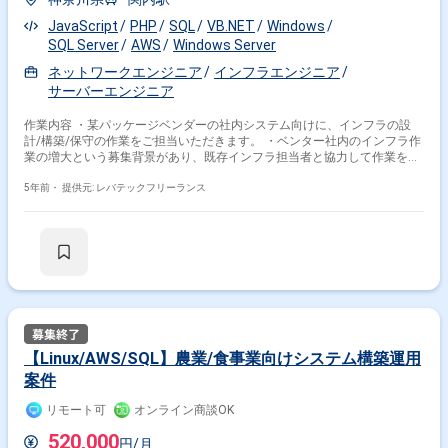
JavaScript × サービス
JavaScript × EC
JavaScript
PHP
SQL
VB.NET
Windows
特徴で絞り込む
SQL Server
AWS
Windows Server
ネットワークエンジニア
インフラエンジニア
JavaScript × 副業
JavaScript × 在宅・リモート
サーバーエンジニア
作業内容 ・某パッケージベンダーの社内システム向けに、インフラの設
その他の条件で検索する
計/構築/保守の作業をご担当いただきます。 ・ベンター社内のインフラ作
業の増大という募集背景があり、既存インフラ担当者と協力して作業を行
っていただきます。 ・具体的には、WIndows Server、ネットワーク、ク
その他開発言語・スキルから探す
ラウドの構築および保守の作業がメインとなる予定でございます。
5年前・
提供元: レバテックフリーランス
Vue.js
jQuery
Node.js
Angular
Nuxt.js
Java
HTML
CSS
React
PHP
その他の職種から探す
フロントエンドエンジニア
サーバーサイドエンジニア
バックエンドエンジニア
スマホアプリエンジニア
【Linux/AWS/SQL】農業/食事業向けシステム構築運用
PM
案件
リモート可
オンライン商談OK
520,000
円/月