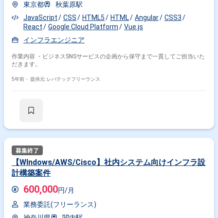
東京都
秋葉原駅
JavaScript
CSS
HTML5
HTML
Angular
CSS3
React
Google Cloud Platform
Vue.js
インフラエンジニア
作業内容 ・ビジネスSNSサービスの企画から保守まで一貫してご担当いた
だきます。
掛け合わせ条件で絞り込む
5年前・
提供元: レバテックフリーランス
フレームワークで絞り込む
JavaScript × React
JavaScript × Vue.js
JavaScript × jQuery
JavaScript × Node.js
JavaScript × Angular
職種で絞り込む
【WIndows/AWS/Cisco】社内システム向けインフラ設
JavaScript × フロントエンドエンジニア
計構築案件
JavaScript × バックエンドエンジニア
600,000
JavaScript × サーバーサイドエンジニア
円/月
業務委託(フリーランス)
業界で絞り込む
神奈川県
関内駅