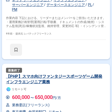
ネットワークエンジニア
インフラエンジニア
サーバーエンジニア
データベースエンジニア
PL
PM
作業内容 下記における、リーダーまたはメンバーをご担当いただきます。
・運用業務計画管理(運用計画/手順書、ドキュメントの作成/維持) ・シス
テム監視(死活/稼働状況監視、維持管理、変更対応 等) ・インシデント管
理 ・問い合わせ対応(各機関からの対応/フィードバック集計 等) ・問題管
理(切り分け/調査) ・メンテナンス作業 ・構成管理 ・ユーザーアカウン
4年前・
提供元: レバテックフリーランス
ト管理 ・サービス変更リリース管理 ・運用における改善や自動化の推進
【PHP】スマホ向けファンタジースポーツゲーム開発
インフラエンジニア業務
リモート可
600,000
650,000
〜
円/月
業務委託(フリーランス)
東京都
外苑前駅
リモート