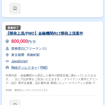
【開発上流/PMO】金融機関向け開発上流案件
800,000
円/月
業務委託(フリーランス)
東京都
馬喰町駅
JavaScript
Webディレクター
PMO
作業内容 ・金融機関から受託した案件の開発支援に携わっていただきま
す。 ・主に下記作業をご担当いただきます。 -クライアント要件ヒアリン
グ～設計 -要件定義書、設計書作成 -開発レビュー -クライアント折衝 -テス
ト計画書、移行計画書作成
4年前・
提供元: レバテッククリエイター