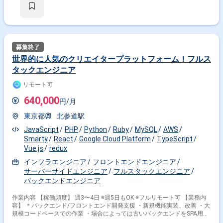
世界的に人気のクリエイタープラットフォーム！フルス
タックエンジニア
リモート可
640,000
円/月
東京都
北参道駅
JavaScript
PHP
Python
Ruby
MySQL
AWS
Smarty
React
Google Cloud Platform
TypeScript
Vue.js
redux
インフラエンジニア
フロントエンドエンジニア
サーバーサイドエンジニア
フルスタックエンジニア
バックエンドエンジニア
作業内容 【稼働頻度】 週3〜4日 ※週5日もOK ※フルリモート可 【業務内
容】 ＊バックエンド/フロントエンド開発支援 ・新規機能実装、改善 ・大
規模コードベースでの作業 ・場合によっては古いバックエンドをSPA用の
APIとして書き換え、あるいはリファクタリング