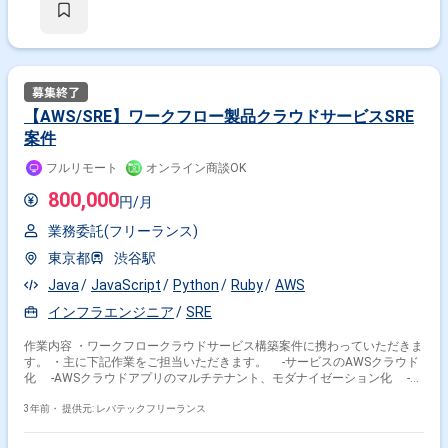
【AWS/SRE】ワークフロー製品クラウドサービスSRE
案件
フルリモート
オンライン商談OK
800,000
円/月
業務委託(フリーランス)
東京都
渋谷駅
Java
JavaScript
Python
Ruby
AWS
インフラエンジニア
SRE
作業内容 ・ワークフロークラウドサービス構築案件に携わっていただきま
す。 ・主に下記作業をご担当いただきます。 -サービスのAWSクラウド
化 -AWSクラウドアプリのマルチテナント、モダナイゼーション化 -
AWSサービスのDevOps業務
3年前・
提供元: レバテックフリーランス