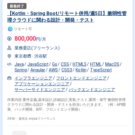
【Kotlin・Spring Boot/リモート併用/週5日】脆弱性管
理クラウドに関わる設計・開発・テスト
リモート可
800,000
円/月
業務委託(フリーランス)
東京都
渋谷駅
Java
JavaScript
Go
CSS
HTML5
HTML
MacOS
Spring
Angular
AWS
CSS3
Kotlin
TypeScript
インフラエンジニア
フロントエンドエンジニア
アプリケーションエンジニア
サーバーサイドエンジニア
バックエンドエンジニア
作業内容 要件定義,基本設計,詳細設計,実装,テスト,運用・保守 脆弱性管理
クラウドに関わる設計・開発・テストを担当いただきます。 （例：API開
発、バッチ開発、BFF、フロントエンド開発）
2年前・
提供元: mijicaフリーランス