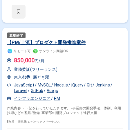
【PM/上流】プロダクト開発推進案件
リモート可
オンライン商談OK
850,000
円/月
業務委託(フリーランス)
東京都
勝どき駅
JavaScript
MySQL
Node.js
jQuery
Git
Jenkins
Laravel
GitHub
Vue.js
インフラエンジニア
PM
作業内容 ・下記を行っていただきます。 -事業部の開発手法、体制、利用
技術などの整理/整備 -事業部の開発プロジェクト進行支援
5年前・
提供元: レバテックフリーランス