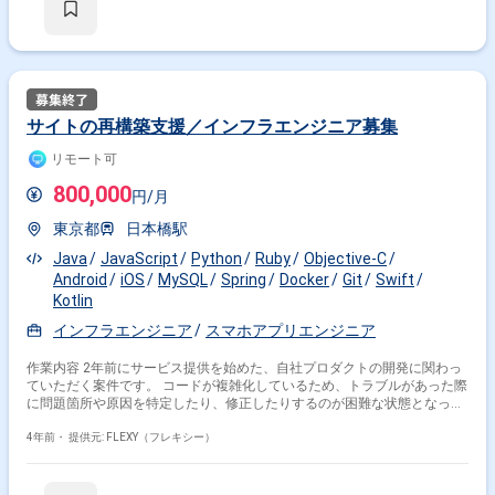
サイトの再構築支援／インフラエンジニア募集
リモート可
800,000
円/月
東京都
日本橋駅
Java
JavaScript
Python
Ruby
Objective-C
Android
iOS
MySQL
Spring
Docker
Git
Swift
Kotlin
インフラエンジニア
スマホアプリエンジニア
作業内容 2年前にサービス提供を始めた、自社プロダクトの開発に関わっ
ていただく案件です。 コードが複雑化しているため、トラブルがあった際
に問題箇所や原因を特定したり、修正したりするのが困難な状態となって
います。 サイトの再構築をしていくに伴い、RESTful API の設計・実装や
gitを使ったソースコード管理/実装等を担当していただきます。
4年前・
提供元: FLEXY（フレキシー）