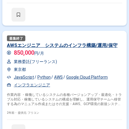
務の引き継ぎ ・Ruby on Rails/Laravelでのサーバーサイド開発（必須、得
意な言語で） ・Vue.js/React.jsでのフロントエンド開発（可能であれば、
得意なFWで） ・AWS/Terraformでのインフラ構築、運用（可能であれ
ば） ＜開発環境＞ サイト/Webアプリ：HTML, CSS, JavaScript, Ruby ネイ
ティブアプリ：Android Java, Swift, C#
AWSエンジニア システムのインフラ構築/運用/保守
850,000
円/月
業務委託(フリーランス)
東京都
JavaScript
Python
AWS
Google Cloud Platform
インフラエンジニア
作業内容 ・稼働しているシステムの各種バージョンアップ・最適化・トラ
ブル対応・稼働しているシステムの構成を理解し、運用保守チームへ移管
する為のマニュアル作成またはその支援・AWS、GCP環境の新規システム
の設計、構築・運用保守担当からの相談受付対応※ご経験に合わせて1つま
たは複数の業務を担当いただきます
2年前・
提供元: フリコン