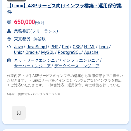
【Linux】ASPサービス向けインフラ構築・運用保守案
件
650,000
円/月
業務委託(フリーランス)
東京都
渋谷駅
Java
JavaScript
PHP
Perl
CSS
HTML
Linux
Unix
Oracle
MySQL
PostgreSQL
Apache
ネットワークエンジニア
インフラエンジニア
サーバーエンジニア
データベースエンジニア
作業内容 ・大手ASPサービスのインフラの構築から運用保守までご担当い
ただきます。 ・Linuxサーバをメインにミドルウェアなどインフラを幅広
くご対応いただきます。 ・障害対応、運用保守、稀に構築を行っていただ
きます。 ・障害発生時は、仮説検証を行い原因追求からご対応いただきま
す。 ・また、新規サービスのネットワーク・サーバ設計構築をお任せする
5年前・
提供元: レバテックフリーランス
こともございます｡