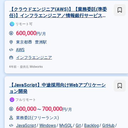
その他の条件で検索する
【クラウドエンジニア(AWS)】【業務委託(準委
その他開発言語・スキルから探す
任)】インフラエンジニア／情報銀行サービス開
発支援【ビジネスカジュアル】
リモート可
AWS
MySQL
PHP
JavaS
600,000
円/月
その他の職種から探す
東京都
豊洲駅
スマホアプリエンジニア
サー
AWS
インフラエンジニア
4年前・
提供元: Midworks
【JavaScript】中途採用向けWebアプリケーシ
ョン開発
フルリモート
600,000
700,000
〜
円/月
業務委託(フリーランス)
JavaScript
Windows
MySQL
Git
Backlog
GitHub