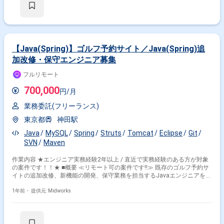
【Java(Spring)】ゴルフ予約サイト／Java(Spring)追
加改修・保守エンジニア募集
フルリモート
700,000
円/月
業務委託(フリーランス)
東京都
神田駅
Java
MySQL
Spring
Struts
Tomcat
Eclipse
Git
SVN
Maven
作業内容 ★エンジニア実務経験2年以上 / 直近で実務経験のある方が対象
の案件です！！★ ■概要 ≪リモート可の案件です!!≫ 既存のゴルフ予約サ
イトの追加改修、新機能の開発、保守業務を担当するJavaエンジニアを募
集します。Java 1.7、Tomcat、Strutsなどの技術スタックを用いた開発経
験が活かせる環境です。既存システムの改善や機能追加を通じて、安定し
1年前・
提供元: Midworks
た運用を支える役割を担います。 ■具体的な業務内容 ・ゴルフ予約サイト
の追加改修および新機能開発 ・Java（Spring）を用いたバックエンド開発
・既存システムの運用・保守対応 ・パフォーマンス改善およびバグ修正
・コード管理（SVN / Git）およびリリース対応