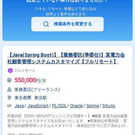
スキル･リモート･単価などで絞り込み、
効率よく案件を探せます。
検索条件を変更する
【Java(Spring Boot)】【業務委託(準委任)】某電力会
社顧客管理システムカスタマイズ【フルリモート】
フルリモート
550,000
円/月
業務委託(フリーランス)
東京都
東京駅
Java
JavaScript
PL/SQL
Oracle
Spring
Struts
作業内容 【20代~30代のITエンジニアが活躍中！】 ■概要 某電力会社顧客
管理システムカスタマイズをお任せいたします。 ■具体的な作業内容 ・某
電力会社顧客管理システムカスタマイズ ・基本設計(すでに完了済みとの
こと)、詳細設計、PG、試験、調査 ・現行処理、既存機能の調査が必要な
2年前・
提供元: Midworks