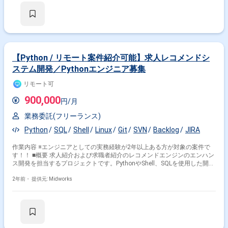
【Python / リモート案件紹介可能】求人レコメンドシ
ステム開発／Pythonエンジニア募集
リモート可
900,000
円/月
業務委託(フリーランス)
Python
SQL
Shell
Linux
Git
SVN
Backlog
JIRA
作業内容 ※エンジニアとしての実務経験が2年以上ある方が対象の案件で
す！！ ■概要 求人紹介および求職者紹介のレコメンドエンジンのエンハン
ス開発を担当するプロジェクトです。PythonやShell、SQLを使用した開発
を通じて、要件定義から設計、コーディング、テスト、デプロイ、運用ま
で一貫して関わります。また、DevOps関連の新技術検証や、ビッグデー
2年前・
提供元: Midworks
タを活用したデータ加工・分析にも携わるチャンスがあります。 ■具体的
な業務内容 ・求人レコメンドエンジンのエンハンス開発 ・要件定義、設
計、コーディング、テスト、デプロイ、運用対応 ・Linux環境での開発お
よびShellスクリプトの活用 ・SQLを使用したデータ抽出および加工作業
・Gitを用いたバージョン管理およびチーム開発対応