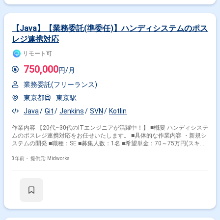
【Java】【業務委託(準委任)】ハンディシステムのポス
レジ連携対応
リモート可
750,000
円/月
業務委託(フリーランス)
東京都
東京駅
Java
Git
Jenkins
SVN
Kotlin
作業内容 【20代~30代のITエンジニアが活躍中！】 ■概要 ハンディシステ
ムのポスレジ連携対応をお任せいたします。 ■具体的な作業内容 ・新規シ
ステムの開発 ■職種：SE ■募集人数：1名 ■希望単金：70～75万円(スキル
見合い) ■作業場所：基本リモート※初日のみ東京駅の客先に出社 ■期間：2
月～長期 ■精算時間幅：140-200h ■面談回数：Web1回(別途事前顔合わせ
3年前・
提供元: Midworks
の可能性あり) ■年齢制限：40歳まで ■商流制限：貴社1社下所属まで ■外
国籍：不可 ■プログラミング言語：Kotlin(SpringBoot)