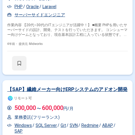
PHP
Oracle
Laravel
サーバーサイドエンジニア
作業内容 【20代~30代のITエンジニアが活躍中！】 ■概要 PHPを用いたサ
ーバーサイドの設計、開発、テストを行っていただきます。 コンシューマ
ー向けゲームとなっており、現在基本設計工程に入っている状態です。 今
後も開発工程に向け増員予定です。 ※参画後、最大2週間は出社、その後
リモート ■開発環境 主な使用技術 ・Linux ・PHP(CodeIgniter) ・
4年前・
提供元: Midworks
Spanner(MySQLが扱えればOK) 主な使用ツール ・SVN、Git ご用意出来る
PCのOS ・Windows10
【SAP】繊維メーカー向けERPシステムのアドオン開発
リモート可
500,000
600,000
〜
円/月
業務委託(フリーランス)
Windows
SQL Server
Git
SVN
Redmine
ABAP
SAP