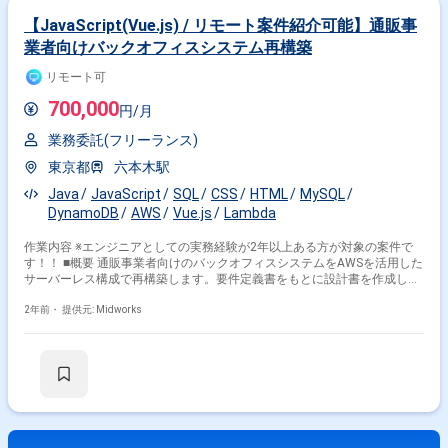
【JavaScript(Vue.js) / リモート案件紹介可能】通販事
業者向けバックオフィスシステム再構築
リモート可
700,000
円/月
業務委託(フリーランス)
東京都
六本木駅
Java
JavaScript
SQL
CSS
HTML
MySQL
DynamoDB
AWS
Vue.js
Lambda
作業内容 ※エンジニアとしての実務経験が2年以上ある方が対象の案件で
す！！ ■概要 通販事業者向けのバックオフィスシステムをAWSを活用した
サーバーレス構成で再構築します。要件定義書をもとに設計書を作成し、
WebAPIやバッチ処理、画面UI（HTML）アプリケーションの開発を担当し
ます。プロジェクトには5名が関与し、コミュニケーションはBacklogで管
2年前・
提供元: Midworks
理し、進捗共有やソース管理にはSVNを使用します。設計および製造工程
を担当するポジションです。 ■具体的な業務内容 ・要件定義書を基に設計
書を作成 ・WebAPIおよびバッチ処理の開発 ・画面UI（HTML）アプリケ
ーションの開発 ・AWSを活用したサーバーレスアーキテクチャの構築 ・
Backlogを用いた進捗管理およびドキュメント作成 ・SVNを利用したソー
スコード管理