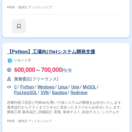
4年前・
提供元: アットエンジニア
【Python】工場向けIotシステム開発支援
リモート可
600,000
700,000
〜
円/月
業務委託(フリーランス)
C
Python
Windows
Linux
Unix
MySQL
PostgreSQL
SVN
Backlog
Redmine
作業内容 C言語とPythonを用いてIotシステムの開発をお任せいたします。
基本設計からテストまでスキルに見合ったタスクからお任せいたします。
開発工程 基本設計, 詳細設計, 実装, 単体テスト, 結合テスト, システムテス
ト, 運用・保守
4年前・
提供元: アットエンジニア