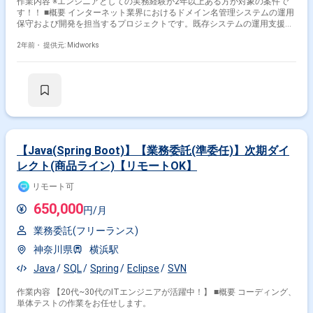
作業内容 ※エンジニアとしての実務経験が2年以上ある方が対象の案件で
す！！ ■概要 インターネット業界におけるドメイン名管理システムの運用
保守および開発を担当するプロジェクトです。既存システムの運用支援や
調査、リリースまで幅広い工程を担当します。LinuxやWindows環境での
作業を行い、Java、Perl、PHP、Shellスクリプトを使用した開発経験が求
2年前・
提供元: Midworks
められます。客先常駐（神保町）を基本とし、週2日程度の在宅勤務が可
能です。 ■具体的な業務内容 ・既存システムの運用支援および調査業務 ・
不具合対応や機能改善の設計および実装 ・リリース作業および関連ドキュ
メントの作成 ・Gitおよびsvnを用いたソースコード管理 ・Linux、
Windows環境における運用作業および開発支援
【Java(Spring Boot)】【業務委託(準委任)】次期ダイ
レクト(商品ライン)【リモートOK】
リモート可
650,000
円/月
業務委託(フリーランス)
神奈川県
横浜駅
Java
SQL
Spring
Eclipse
SVN
作業内容 【20代~30代のITエンジニアが活躍中！】 ■概要 コーディング、
単体テストの作業をお任せします。