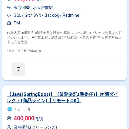
東京都
水天宮前駅
SQL
Git
SVN
Backlog
Redmine
PM
作業内容 ■概要 BtoB請求書と既存の基幹システム間のブリッジ開発をお任
せいたします。 ■作業工程：調査及び詳細設計～テスト迄 ※1人称で対応出
来る方を想定
4年前・
提供元: Midworks
【Java(SpringBoot)】【業務委託(準委任)】次期ダイ
レクト(商品ライン)【リモートOK】
リモート可
400,000
円/月
業務委託(フリーランス)