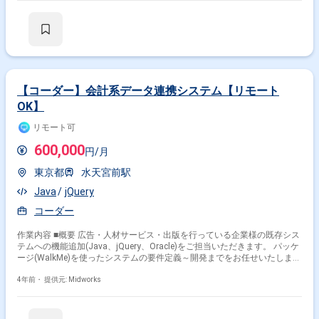
【コーダー】会計系データ連携システム【リモート
OK】
リモート可
600,000
円/月
東京都
水天宮前駅
Java
jQuery
コーダー
作業内容 ■概要 広告・人材サービス・出版を行っている企業様の既存シス
テムへの機能追加(Java、jQuery、Oracle)をご担当いただきます。 パッケ
ージ(WalkMe)を使ったシステムの要件定義～開発までをお任せいたしま
す。 ■具体的な作業内容 ・パッケージ機能調査／要件定義／基本設計／製
造／テスト設計/テスト実施 ・マネジメントのサポートなど
4年前・
提供元: Midworks