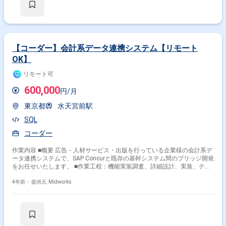
【コーダー】会計系データ連携システム【リモート
OK】
リモート可
600,000
円/月
東京都
水天宮前駅
SQL
コーダー
作業内容 ■概要 広告・人材サービス・出版を行っている企業様の会計系デ
ータ連携システムで、SAP Concurと既存の基幹システム間のブリッジ開発
をお任せいたします。 ■作業工程：機能実装調査、詳細設計、実装、テス
ト
4年前・
提供元: Midworks