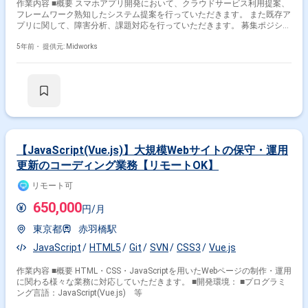
作業内容 ■概要 スマホアプリ開発において、クラウドサービス利用提案、
フレームワーク熟知したシステム提案を行っていただきます。 また既存ア
プリに関して、障害分析、課題対応を行っていただきます。 募集ポジショ
ン：技術リードおよびアーキ ■具体的な作業内容 ・新規アプリ開発と既存
アプリ開発の横断アーキとして動いてもらう想定です。 ■開発環境： ■プ
5年前・
提供元: Midworks
ログラミング言語：Node.js Java Swift ■ライブラリ：React(React、
redux、redux-saga) ■ツール：Spring Oracle Exadata Apache
Tomcat SpringBoot FCM Monaca Cordova WebView intuneSDK
【JavaScript(Vue.js)】大規模Webサイトの保守・運用
更新のコーディング業務【リモートOK】
リモート可
650,000
円/月
東京都
赤羽橋駅
JavaScript
HTML5
Git
SVN
CSS3
Vue.js
作業内容 ■概要 HTML・CSS・JavaScriptを用いたWebページの制作・運用
に関わる様々な業務に対応していただきます。 ■開発環境： ■プログラミ
ング言語：JavaScript(Vue.js) 等