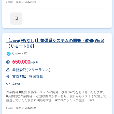
4年前・
提供元: Midworks
【Java(FWなし)】警備系システムの開発・改修(Web)
【リモートOK】
リモート可
650,000
円/月
業務委託(フリーランス)
東京都
護国寺駅
Java
作業内容 ■概要 警備系システムの開発・改修(Web)をお任せいたします。
■具体的な作業内容 ・小規模案件が多々あり、設計からテストまで通して
担当していただきます ■開発環境： ■プログラミング言語：Java
C#.NET(ASP.NET MVC、.NET Framework) HTML/CSS
JavaScript(jQuery) ■DB：Oracle SQL Server ■OS：Windows ■その他：
5年前・
提供元: Midworks
SVN など