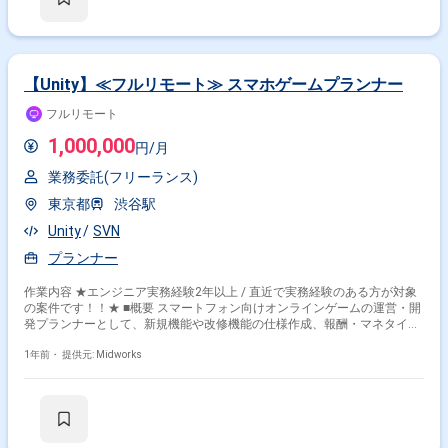
【Unity】≪フルリモート≫ スマホゲームプランナー
フルリモート
1,000,000
円/月
業務委託(フリーランス)
東京都
渋谷駅
Unity
SVN
プランナー
作業内容 ★エンジニア実務経験2年以上 / 直近で実務経験のある方が対象
の案件です！！★ ■概要 スマートフォン向けオンラインゲームの運営・開
発プランナーとして、新規機能や改修機能の仕様作成、報酬・マネタイズ
設計、マスターデータの作成を担当します。Unityを用いた動作確認やバー
ジョン管理ツールを活用した業務も含まれます。スマホゲームの開発・運
1年前・
提供元: Midworks
営経験を活かせる案件です。 ■具体的な業務内容 ・アウトゲームの新規機
能および改修機能の仕様書作成 ・報酬・マネタイズ設計および調整、既存
機能のバランス調整 ・Unityを用いた機能動作確認およびマスターデータ
の検証 ・アウトゲーム用のマスターデータ（Excelフォーマット）の作成
・バージョン管理ツール（SourceTree、SVNなど）を用いた業務管理