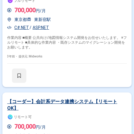
フルリモート
700,000
円/月
東京都
東新宿駅
C#.NET
ASP.NET
作業内容 ■概要 公共向け/地図情報システム開発をお任せいたします。 ※フ
ルリモ―ト ■具体的な作業内容 ・既存システムのマイグレーション開発を
お願いします。
3年前・
提供元: Midworks
【コーダー】会計系データ連携システム【リモート
OK】
リモート可
700,000
円/月