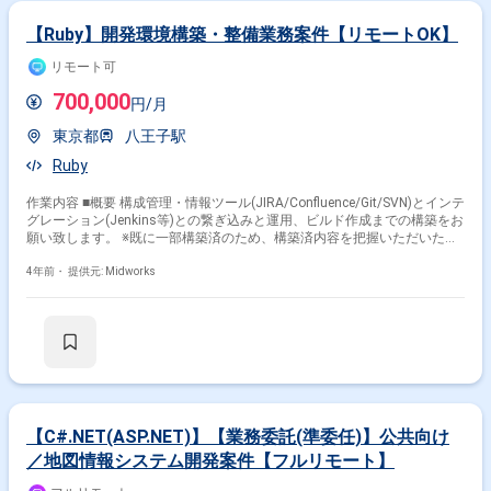
PHP
Eclipse
SQL
Oracle
【Ruby】開発環境構築・整備業務案件【リモートOK】
その他の職種から探す
リモート可
バックエンドエンジニア
サーバーサイドエンジニア
700,000
円/月
フロントエンドエンジニア
スマホアプリエンジニア
東京都
八王子駅
PM
Ruby
作業内容 ■概要 構成管理・情報ツール(JIRA/Confluence/Git/SVN)とインテ
グレーション(Jenkins等)との繋ぎ込みと運用、ビルド作成までの構築をお
願い致します。 ※既に一部構築済のため、構築済内容を把握いただいた上
で機能拡充していただきます。 ■具体的な作業内容 ・開発支援ツールの開
発(機能追加)・運用保守 ■開発環境： ■プログラミング言語：Ruby on
4年前・
提供元: Midworks
Rails
【C#.NET(ASP.NET)】【業務委託(準委任)】公共向け
／地図情報システム開発案件【フルリモート】