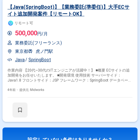
【Java(SpringBoot)】【業務委託(準委任)】大手ECサ
イト追加開発案件【リモートOK】
リモート可
500,000
円/月
業務委託(フリーランス)
東京都
虎ノ門駅
Java
SpringBoot
作業内容 【20代~30代のITエンジニアが活躍中！】 ■概要 ECサイトの追
加開発をお任せいたします。 ■開発環境 使用技術 サーバーサイド：
Java1.8 フロントサイド：JSP フレームワーク：SpringBoot データベー
ス：PostgreSQL インターフェイス：Linux Shell 使用ツール ・Backlog(タ
スク管理) ・svn(ソースコード管理) ・Microsoft Teams(チャット用) ・
4年前・
提供元: Midworks
Google Meet(オンライン会議用) ・A5M2(SQLクライアント側開発ツール)
設定していない条件はありませんか？