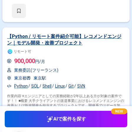
【Python / リモート案件紹介可能】レコメンドエンジ
ン｜モデル開発・改善プロジェクト
リモート可
900,000
円/月
業務委託(フリーランス)
東京都
東京駅
Python
SQL
Shell
Linux
Git
SVN
作業内容 ※エンジニアとしての実務経験が2年以上ある方が対象の案件で
す！！ ■概要 大手クライアントの派遣事業におけるレコメンドエンジンの
改善および新規開発を担当するプロジェクトです。開発系ではデータ加工
やWebAPI開発、分析系では機械学習モデルの構築やチューニングなどを
NEW
担当いただきます。Python、Shell、SQLを用いた開発または分析経験が求
2年前・
提供元: Midworks
AIで案件を探す
められます。クラウド環境や大規模データ処理に興味がある方も歓迎しま
す。 ■具体的な業務内容 開発系: ・データ加工、バッチ開発、WebAPI開
発、新規技術の検証 ・Linux環境における開発およびドキュメント作成