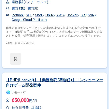
業務委託(フリーランス)
東京都
東京駅
Python
SQL
Shell
Linux
AWS
Docker
Git
SVN
Google Cloud Platform
作業内容 ※エンジニアとしての実務経験が2年以上ある方が対象の案件で
す！！ ■概要 大手人材派遣会社における派遣領域のデータ活用基盤を対象
とした改善・保守運用を担当します。レコメンドエンジンを提供するデー
タ基盤や分析環境の改善に加え、クラウドサービスやミドルウェアの新規
技術検証、簡易的な機械学習モデルのチューニングなども手掛けます。大
2年前・
提供元: Midworks
規模データ処理やPython、Linux環境での開発経験を活かし、データ基盤
の構築に貢献できるポジションです。 ■具体的な業務内容 ・レコメンドエ
ンジンを提供するデータ基盤・分析環境の改善および保守運用 ・クラウド
サービスやミドルウェアの新規技術検証 ・簡易的な機械学習モデルのチュ
ーニングやデータ分析 ・大規模データ処理基盤に関する運用業務
（Hadoop, Spark, Treasure Data） ・インフラ関連ツール（Docker、
CI/CD）の業務運用および保守
【PHP(Laravel)】【業務委託(準委任)】コンシューマー
向けゲーム開発案件
リモート可
650,000
円/月
神奈川県
横浜駅