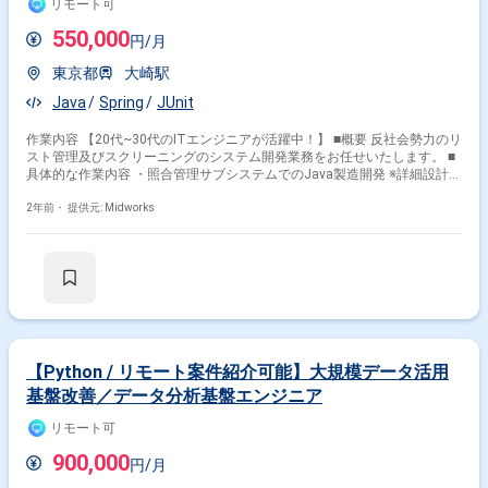
リモート可
550,000
円/月
東京都
大崎駅
Java
Spring
JUnit
作業内容 【20代~30代のITエンジニアが活躍中！】 ■概要 反社会勢力のリ
スト管理及びスクリーニングのシステム開発業務をお任せいたします。 ■
具体的な作業内容 ・照合管理サブシステムでのJava製造開発 ※詳細設計～
製造、テスト、不備対応 ■開発環境：Java、 HTML、 CSS、 Spring、
Oracle WebLogic Server、 MyBatis、 Oracle12c、 Git、 SVN
2年前・
提供元: Midworks
【Python / リモート案件紹介可能】大規模データ活用
基盤改善／データ分析基盤エンジニア
リモート可
900,000
円/月