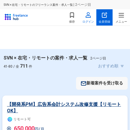
| 2ページ目
SVN × 在宅・リモートのフリーランス案件・求人一覧
保存
ログイン
会員登録
メニュー
SVN × 在宅・リモートの案件・求人一覧
2ページ目
711
41-80 / 全
件
新着案件を受け取る
【開発系PM】広告系会計システム改修支援【リモート
OK】
リモート可
650,000
円/月