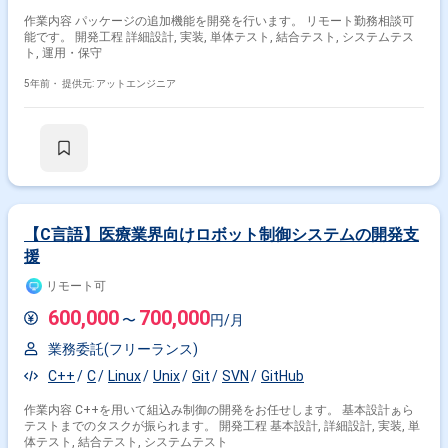
作業内容 パッケージの追加機能を開発を行います。 リモート勤務相談可
能です。 開発工程 詳細設計, 実装, 単体テスト, 結合テスト, システムテス
ト, 運用・保守
5年前・
提供元: アットエンジニア
【C言語】医療業界向けロボット制御システムの開発支
援
リモート可
600,000
700,000
〜
円/月
業務委託(フリーランス)
C++
C
Linux
Unix
Git
SVN
GitHub
作業内容 C++を用いて組込み制御の開発をお任せします。 基本設計ぁら
テストまでのタスクが振られます。 開発工程 基本設計, 詳細設計, 実装, 単
体テスト, 結合テスト, システムテスト