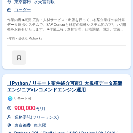
東京都
水天宮前駅
コーダー
作業内容 ■概要 広告・人材サービス・出版を行っている某企業様の会計系
データ連携システムで、SAP Concurと既存の基幹システム間のブリッジ開
発をお任せいたします。 ■作業工程：進捗管理、仕様調整、設計、実装、
テスト
4年前・
提供元: Midworks
【Python / リモート案件紹介可能】大規模データ基盤
エンジニア×レコメンドエンジン運用
リモート可
900,000
円/月
業務委託(フリーランス)
東京都
東京駅