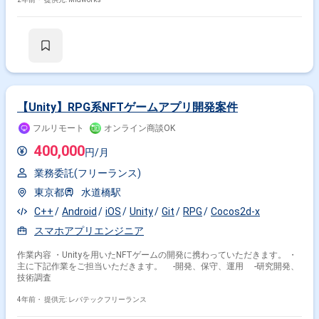
ことも多く設計書の確認だけでなく実装内容の確認(プログラマ、PL候補
でなくメンバとしてアサイン) ■主な開発環境、ツール：Eclipse、 SVN
【Unity】RPG系NFTゲームアプリ開発案件
フルリモート
オンライン商談OK
400,000
円/月
業務委託(フリーランス)
東京都
水道橋駅
C++
Android
iOS
Unity
Git
RPG
Cocos2d-x
スマホアプリエンジニア
作業内容 ・Unityを用いたNFTゲームの開発に携わっていただきます。 ・
主に下記作業をご担当いただきます。 -開発、保守、運用 -研究開発、
技術調査
4年前・
提供元: レバテックフリーランス