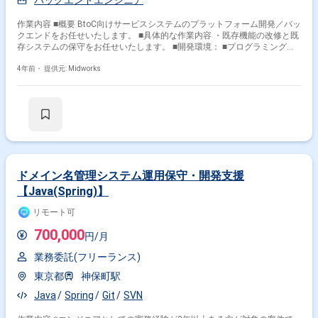
バックエンドエンジニア
作業内容 ■概要 BtoC向けサービスシステムのプラットフォーム開発／バッ
クエンドをお任せいたします。 ■具体的な作業内容 ・既存機能の改修と既
存システムの保守をお任せいたします。 ■開発環境： ■プログラミング言
語：Java(Spring) 等 ■期間：5月～長期 ■作業場所：JR東京駅 ■募集要
員：3名
4年前・
提供元: Midworks
ドメイン名管理システム運用保守・開発支援
【Java(Spring)】
リモート可
700,000
円/月
業務委託(フリーランス)
東京都
神保町駅
Java
Spring
Git
SVN