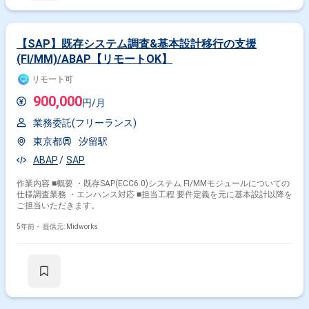
【SAP】既存システム調査&基本設計移行の支援
(FI/MM)/ABAP【リモートOK】
リモート可
900,000
円/月
業務委託(フリーランス)
東京都
汐留駅
ABAP
SAP
作業内容 ■概要 ・既存SAP(ECC6.0)システム FI/MMモジュールについての
仕様調査業務 ・エンハンス対応 ■担当工程 要件定義を元に基本設計以降を
ご担当いただきます。
5年前・
提供元: Midworks
その他の条件で検索する
その他開発言語・スキルから探す
Java
Linux
JavaScript
MySQL
Spring
AWS