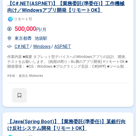
【C#.NET(ASP.NET)】【業務委託(準委任)】工作機械
向け／Windowsアプリ開発【リモートOK】
リモート可
500,000
円/月
東京都
池袋駅
C#.NET
Windows
ASP.NET
作業内容 ■概要 タブレット型デバイスへのWindowsアプリの設計、開発、
テストをお願いします。 (画面UI周り～BL層のアプリ開発) ※リモートOK ■
開発環境： ■OS：Windows ■プログラミング言語：C#(WPF) ■ツール類：
Visual Studio Git SVN Redmine ■作業工程：設計～試験になります。
4年前・
提供元: Midworks
【Java(Spring Boot)】【業務委託(準委任)】某銀行向
け反社システム開発【リモートOK】