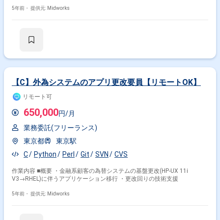
5年前・
提供元: Midworks
【C】外為システムのアプリ更改要員【リモートOK】
リモート可
650,000
円/月
業務委託(フリーランス)
東京都
東京駅
C
Python
Perl
Git
SVN
CVS
作業内容 ■概要 ・金融系顧客の為替システムの基盤更改(HP-UX 11i
V3→RHEL)に伴うアプリケーション移行 ・更改回りの技術支援
5年前・
提供元: Midworks