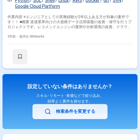
Python
SQL
Shell
Linux
AWS
Docker
Git
SVN
Google Cloud Platform
作業内容 ※エンジニアとしての実務経験が2年以上ある方が対象の案件で
す！！ ■概要 派遣業界向けの大規模データ活用基盤の改善・保守を行うプ
ロジェクトです。レコメンドエンジンの運用や分析環境の改善、クラウド
環境の技術検証を通じて、より高度なデータ分析基盤の構築に貢献しま
す。必要に応じて、簡易的な機械学習モデルのチューニングやデータ分析
2年前・
提供元: Midworks
業務も担当します。 ■具体的な業務内容 ・レコメンドエンジンを提供する
データ基盤の改善および保守運用 ・AWSやGCPを活用したクラウド環境で
の開発および運用業務 ・Python、Shell、SQLを用いたデータ処理および
スクリプト作成 ・新規クラウドサービスやミドルウェアの技術検証 ・簡
易的な機械学習モデルのチューニングおよびデータ分析
設定していない条件はありませんか？
スキル･リモート･単価などで絞り込み、
効率よく案件を探せます。
検索条件を変更する