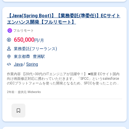
【Java(Spring Boot)】【業務委託(準委任)】ECサイト
エンハンス開発【フルリモート】
フルリモート
650,000
円/月
業務委託(フリーランス)
東京都
豊洲駅
Java
Spring
作業内容 【20代~30代のITエンジニアが活躍中！】 ■概要 ECサイト国内
向け画面修正対応に携わっていただきます。 「SFCC」というsalesforce
のECプラットフォームを使った開発となるため、SFCCを使ったことのあ
る方だと非常にマッチします。 次点として、パッケージの拡張経験といっ
たイメージで探しております。 ■開発環境 Java、AWS、SFCC、JUnit、
2年前・
提供元: Midworks
Oracle、MyBatis、GitHub、SVN