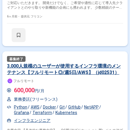
ご対応いただきます。 開発だけでなく、ご希望や適性に応じて導入先クラ
イアントとのやり取りや新機能の企画にも携われます。 少数精鋭のチーム
で自走しながら開発・改善提案ができる環境です。
6ヶ月前・
提供元: フリコン
3,000人規模のユーザーが使用するインフラ環境のメン
テナンス【フルリモート◎/週5日/AWS】（jd02531）
フルリモート
600,000
円/月
業務委託(フリーランス)
Python
AWS
Docker
Git
GitHub
NetAPP
Grafana
Terraform
Kubernetes
インフラエンジニア