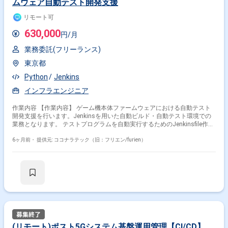
ムウェア自動テスト開発支援
リモート可
630,000
円/月
業務委託(フリーランス)
東京都
Python
Jenkins
インフラエンジニア
作業内容 【作業内容】 ゲーム機本体ファームウェアにおける自動テスト
開発支援を行います。Jenkinsを用いた自動ビルド・自動テスト環境での
業務となります。 テストプログラムを自動実行するためのJenkinsfile作成
やJob構成管理、ログ収集・原因切り分けなどの運用／改善を行います。
必要に応じて開発機のメンテナンス（ネットワーク設定、設置・移動、復
6ヶ月前・
提供元: ココナラテック（旧：フリエン/furien）
旧作業等）も実施します。
(リモート)ポスト5Gシステム基盤運用管理【CI/CD】