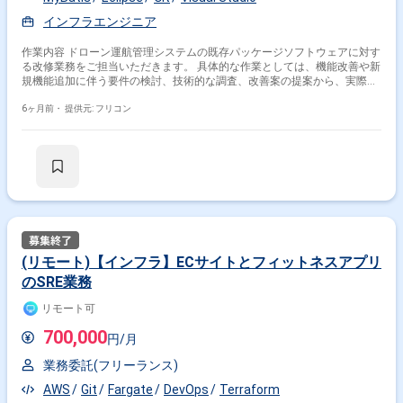
インフラエンジニア
作業内容 ドローン運航管理システムの既存パッケージソフトウェアに対す
る改修業務をご担当いただきます。 具体的な作業としては、機能改善や新
規機能追加に伴う要件の検討、技術的な調査、改善案の提案から、実際の
設計、開発、テストまでの一連の工程をお任せします。 主体的に業務に取
り組んでいただける方を歓迎いたします。 ・言語：Java ・OS：Linux、
6ヶ月前・
提供元: フリコン
Windows ・DB：PostgreSQL ・その他：Eclipse/STS、spring、
MyBatis、Git、VisualStudio
(リモート)【インフラ】ECサイトとフィットネスアプリ
のSRE業務
リモート可
700,000
円/月
業務委託(フリーランス)
AWS
Git
Fargate
DevOps
Terraform