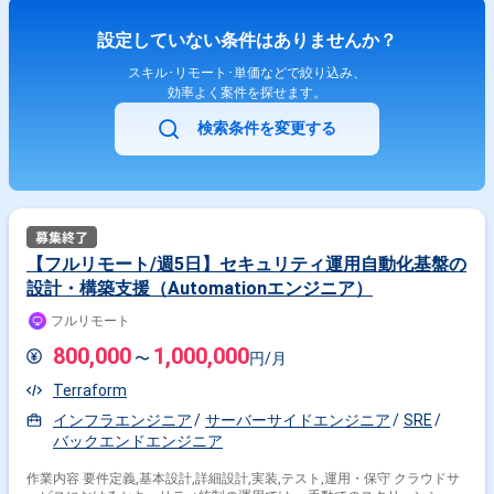
技術で解決し、サービスの品質向上と安定性を追求いただける方を募集し
ています。
設定していない条件はありませんか？
スキル･リモート･単価などで絞り込み、
効率よく案件を探せます。
検索条件を変更する
【フルリモート/週5日】セキュリティ運用自動化基盤の
設計・構築支援（Automationエンジニア）
フルリモート
800,000
1,000,000
〜
円/月
Terraform
インフラエンジニア
サーバーサイドエンジニア
SRE
バックエンドエンジニア
作業内容 要件定義,基本設計,詳細設計,実装,テスト,運用・保守 クラウドサ