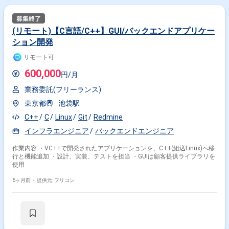
その他開発言語・スキルから探す
AWS
JavaScript
Java
PHP
React
MySQL
(リモート)【C言語/C++】GUI/バックエンドアプリケー
ション開発
TypeScript
Linux
Docker
Python
リモート可
その他の職種から探す
600,000
円/月
フロントエンドエンジニア
サーバーサイドエンジニア
業務委託(フリーランス)
バックエンドエンジニア
スマホアプリエンジニア
東京都
池袋駅
アプリケーションエンジニア
C++
C
Linux
Git
Redmine
インフラエンジニア
バックエンドエンジニア
作業内容 ・VC++で開発されたアプリケーションを、C++(組込Linux)へ移
行と機能追加 ・設計、実装、テストを担当 ・GUIは顧客提供ライブラリを
使用
6ヶ月前・
提供元: フリコン