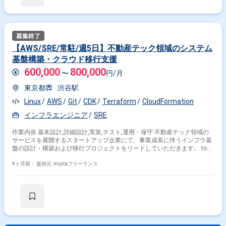
【AWS/SRE/常駐/週5日】不動産テック領域のシステム
基盤構築・クラウド移行支援
600,000
800,000
〜
円/月
東京都
渋谷駅
Linux
AWS
Git
CDK
Terraform
CloudFormation
インフラエンジニア
SRE
作業内容 基本設計,詳細設計,実装,テスト,運用・保守 不動産テック領域の
サービスを展開するスタートアップ企業にて、事業成長に伴うインフラ基
盤の設計・構築および移行プロジェクトをリードしていただきます。 toC
向けのポータルサイトやtoB向けの基幹システム、サーバーレス構成によ
るデータパイプラインなど、複数のプロダクト環境が並行して稼働してい
4ヶ月前・
提供元: mijicaフリーランス
ます。 これらの基盤をより強固でスケーラブルなものにするため、以下の
業務を推進いただきます。 ・AWSを用いた高可用なインフラ基盤の設
計・構築および運用 ・Terraform等を用いたInfrastructure as Code (IaC)
の実践 ・Blue/Greenデプロイなど、サービス影響を極小化するリリースの
仕組み化 ・CI/CDパイプラインの改善および監視ダッシュボードの整備 ・
マルチクラウド環境におけるセキュリティ、ガバナンスの強化 不動産とい
うドメイン特有のデータ活用や、成長フェーズにおけるインフラの課題を