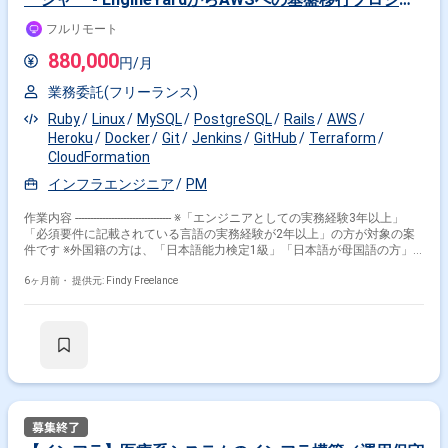
クト
フルリモート
880,000
円/月
業務委託(フリーランス)
Ruby
Linux
MySQL
PostgreSQL
Rails
AWS
Heroku
Docker
Git
Jenkins
GitHub
Terraform
CloudFormation
インフラエンジニア
PM
作業内容 -------------------------------- ※「エンジニアとしての実務経験3年以上」
「必須要件に記載されている言語の実務経験が2年以上」の方が対象の案
件です ※外国籍の方は、「日本語能力検定1級」「日本語が母国語の方」
の方が対象です ※20代〜40代の経験者が望ましい案件です ※平日日中での
稼働が前提となります。 ※すでにFindy Freelanceで担当がついている方
6ヶ月前・
提供元: Findy Freelance
は、直接ご連絡いただいた方がスムーズです -------------------------------- ・インフ
ラ移行 - 現行EngineYard環境の詳細調査とAWS移行における技術的リス
クの特定・評価 - AWS基盤のアーキテクチャ設計と移行スケジュールの
策定・チーム合意形成 - インフラ構築とRailsアプリケーションの移行作
業の実行・品質確保 ・プロジェクト推進 - プロジェクト進捗管理とチー
ムメンバー・ステークホルダーとの定期的なコミュニケーション - チー
ムメンバーへの技術指導と移行ノウハウの明文化・ドキュメント整備 ・運
用・保守 - 移行後の運用体制構築と初期運用サポート・トラブル対応