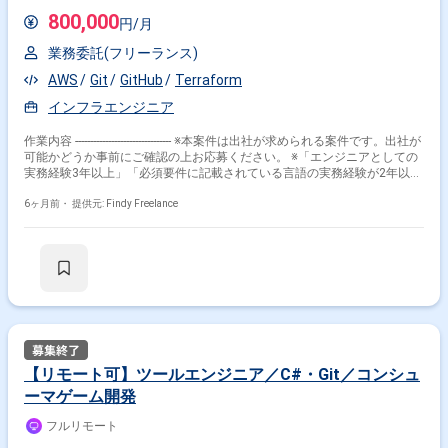
800,000
円/月
業務委託(フリーランス)
AWS
Git
GitHub
Terraform
インフラエンジニア
作業内容 -------------------------------- ※本案件は出社が求められる案件です。出社が
可能かどうか事前にご確認の上お応募ください。 ※「エンジニアとしての
実務経験3年以上」「必須要件に記載されている言語の実務経験が2年以
上」の方が対象の案件です ※外国籍の方は、「日本語能力検定1級」「日
本語が母国語の方」の方が対象です ※20代〜40代の経験者が望ましい案件
6ヶ月前・
提供元: Findy Freelance
です ※すでにFindy Freelanceで担当がついている方は、直接ご連絡いただ
いた方がスムーズです -------------------------------- - GWSまたはMicrosoft 365の提
案支援 - 基本設計／詳細設計 - 環境構築 - 運用設計 - 顧客要件整理およびベ
ンダー連携
【リモート可】ツールエンジニア／C#・Git／コンシュ
ーマゲーム開発
フルリモート