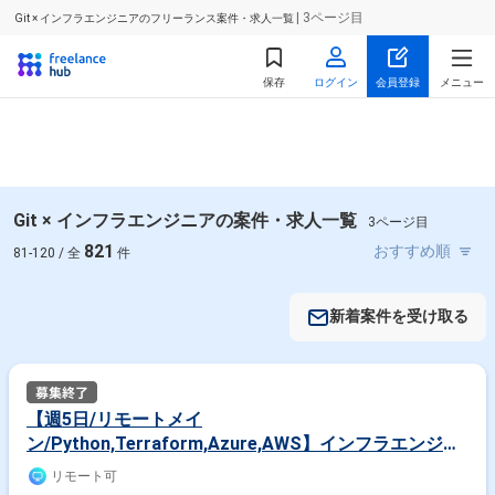
| 3ページ目
Git × インフラエンジニアのフリーランス案件・求人一覧
保存
ログイン
会員登録
メニュー
Git × インフラエンジニアの案件・求人一覧
3ページ目
821
81-120 / 全
件
新着案件を受け取る
【週5日/リモートメイ
ン/Python,Terraform,Azure,AWS】インフラエンジニ
ア - 既存インフラ業務自動化支援
リモート可