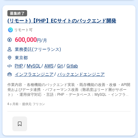
(リモート)【PHP】ECサイトのバックエンド開発
リモート可
600,000
円/月
業務委託(フリーランス)
東京都
PHP
MySQL
AWS
Git
Gitlab
インフラエンジニア
バックエンドエンジニア
作業内容 ・各種機能のバックエンド実装 ・既存機能の改善・改修 ・API開
発およびデータ連携 ・パフォーマンス改善（難易度はリード層がサポー
掛け合わせ条件で絞り込む
ト） ・運用保守対応 ・言語：PHP ・データベース：MySQL ・インフラ：
AWS ・CI/CD：GitLab ・バージョン管理：Git ・チーム構成：20〜30名
特徴で絞り込む
4ヶ月前・
提供元: フリコン
Git × 副業
Git × 在宅・リモート
その他の条件で検索する