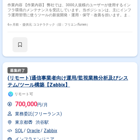
作業内容 【作業内容】 弊社では、3000人規模のユーザーが使用するイン
フラ環境のメンテナンスを受託しています。当ポジションは、主にインフ
ラ運用管理に使うツールの新規開発・運用・保守・改善を担います。ま
た、プロジェクト全体に対して、効率化・最新化・最適化を行います。ま
た、通常の運用保守業務に加えて、顧客ニーズの業務の一貫として、コン
6ヶ月前・
提供元: ココナラテック（旧：フリエン/furien）
テナ化やKubernetesなどを利用した運用環境の変更対応や他サービスとの
追加要件の対応を行なっています。 ・OS層/アプリケーション層レベルの
アプリケーション固有の設定を行います。 ・各種アプリケーションやWeb
サーバ、DBのチューニングを行います。 ・アプリケーションのIaC・構成
管理を行います。 ・バックアップ/リストアを行います。 ・バックアッ
プ・リストア手順書の作成および最新化維持を行います。 ・バックアップ
フローと仕組みの作成、運用、保守を行います。 ・アップデート管理
（OS/ミドルウェア）を行います。 ・アップデート情報のトラッキングを
行います。 ・Kubernetes上で稼動するアプリケーションの保守を行いま
す。 【ポジションの魅力】 ・インフラ運用・保守の実務を通じて、技術
(リモート)通信事業者向け運用/監視業務分析及びシス
理解を深めることができます。 ・大規模プロジェクトのミッションクリテ
テム/ツール構築【Zabbix】
ィカルな分野で使用されるシステムに携われます。 ・AWS, Docker等の運
用保守に関わることができます。 ・他チームのエンジニアとの交流を通し
リモート可
て、いろいろなエンジニアリング技法を知ることができます。 【開発環
境】 ・クラウド：AWS（EC2, RDS (MariaDB), ElastiCache (Valkey), FSx
700,000
円/月
for NetApp ONTAP） ・インフラ：Docker, Terraform, Kubernetes ・
Application：Nextcloud, GitHub ・CI/CD：GitHub Actions, Argo Workflows
業務委託(フリーランス)
・AI：Claude Code, ChatGPT ・言語 / ランタイム：Python, Go ・監視、
データ基盤：Grafana ・コラボレーションツール：Slack, Google Meet,
東京都
渋谷駅
Teams, esa.io, Jira, Confluence
SQL
Oracle
Zabbix
インフラエンジニア