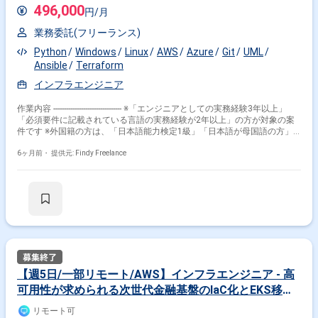
496,000
円/月
業務委託(フリーランス)
Python
Windows
Linux
AWS
Azure
Git
UML
Ansible
Terraform
インフラエンジニア
作業内容 -------------------------------- ※「エンジニアとしての実務経験3年以上」
「必須要件に記載されている言語の実務経験が2年以上」の方が対象の案
件です ※外国籍の方は、「日本語能力検定1級」「日本語が母国語の方」
の方が対象です ※20代〜40代の経験者が望ましい案件です ※平日日中での
稼働が前提となります。 ※すでにFindy Freelanceで担当がついている方
6ヶ月前・
提供元: Findy Freelance
は、直接ご連絡いただいた方がスムーズです -------------------------------- - お客様既
存インフラ作業等の自動化を推進
【週5日/一部リモート/AWS】インフラエンジニア - 高
可用性が求められる次世代金融基盤のIaC化とEKS移行
を推進
リモート可