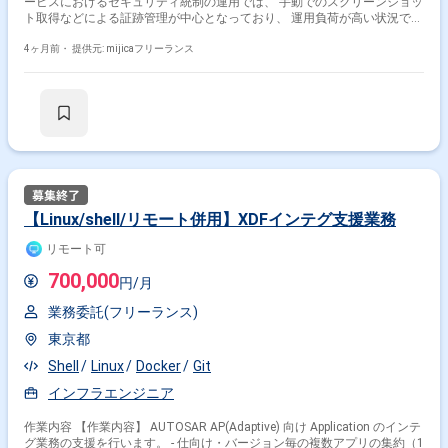
ービスにおけるセキュリティ統制の運用では、 手動でのスクリーンショッ
ト取得などによる証跡管理が中心となっており、 運用負荷が高い状況で
す。 本案件では、SOC2 Type2取得および継続的なコンプライアンス運用
に向け、 GRCツールを前提としたアプローチへ転換し、 証跡収集の自動
4ヶ月前・
提供元: mijicaフリーランス
化やAPI連携によるセキュリティ運用基盤の構築を行います。 具体的に
は、以下の業務をご担当いただきます。 ・証跡収集プロセスの自動化
（API連携・スクリプト開発） ・GRCツールを活用した証跡収集および統
制管理の仕組み構築 ・SaaSやクラウドインフラとのインテグレーション
設計・実装 ・Git/JIRAを用いたチケット駆動型の運用フロー設計・改善 ・
ダッシュボード上で検知された統制逸脱に対する是正・設定最適化 スクラ
ム的な開発体制のもと、開発チームの運用負担を軽減し、 自動化を前提と
したモダンなセキュリティ運用体制の確立を目指します。
【Linux/shell/リモート併用】XDFインテグ支援業務
リモート可
700,000
円/月
業務委託(フリーランス)
東京都
Shell
Linux
Docker
Git
インフラエンジニア
作業内容 【作業内容】 AUTOSAR AP(Adaptive) 向け Application のインテ
グ業務の支援を行います。 - 仕向け・バージョン毎の複数アプリの集約（1