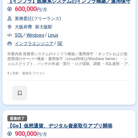
【インフラ】医療系システムのインフラ構築／運用保守
600,000
円/月
業務委託(フリーランス)
大阪府
新大阪駅
SQL
Windows
Linux
インフラエンジニア
SE
作業内容 医療系システムのインフラ構築／運用保守 ・オンプレおよび仮
想環境のサーバー構築・運用保守（Linux(RHEL)/Windows Server） ・シ
ェルスクリプト、バッチの作成・実行 ・ログ採取、調査 ・SQL適用 ・ア
プリケーションのリリース作業
4ヶ月前・
提供元: フリコン
【Go】仮想通貨、デジタル資産取引アプリ開発
900,000
円/月