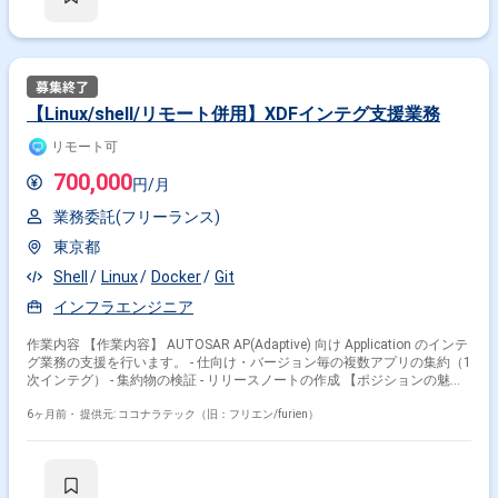
【Linux/shell/リモート併用】XDFインテグ支援業務
リモート可
700,000
円/月
業務委託(フリーランス)
東京都
Shell
Linux
Docker
Git
インフラエンジニア
作業内容 【作業内容】 AUTOSAR AP(Adaptive) 向け Application のインテ
グ業務の支援を行います。 - 仕向け・バージョン毎の複数アプリの集約（1
次インテグ） - 集約物の検証 - リリースノートの作成 【ポジションの魅
力】 プロセス習得のため、最初は出社して社員の方と連携しながら業務を
進めていただけます。 【開発環境】 リモートで可能な範囲での対応があ
6ヶ月前・
提供元: ココナラテック（旧：フリエン/furien）
ります。 物理的な環境構築は顧客にて実施されます。