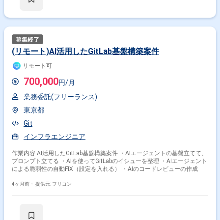
(リモート)AI活用したGitLab基盤構築案件
リモート可
700,000
円/月
業務委託(フリーランス)
東京都
Git
インフラエンジニア
作業内容 AI活用したGitLab基盤構築案件 ・AIエージェントの基盤立てて、
プロンプト立てる ・AIを使ってGitLabのイシューを整理 ・AIエージェント
による脆弱性の自動FIX（設定を入れる） ・AIのコードレビューの作成
4ヶ月前・
提供元: フリコン