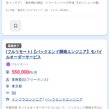
次インテグ） - 集約物の検証 - リリースノートの作成 【ポジションの魅
力】 プロセス習得のため、最初は出社して社員の方と連携しながら業務を
進めていただけます。 【開発環境】 リモートで可能な範囲での対応があ
5ヶ月前・
提供元: ココナラテック（旧：フリエン/furien）
ります。 物理的な環境構築は顧客にて実施されます。
(フルリモート)【バックエンド開発エンジニア】モバイ
ルオーダーサービス
フルリモート
550,000
円/月
業務委託(フリーランス)
東京都
Git
インフラエンジニア
バックエンドエンジニア
作業内容 モバイルオーダーサービスにおいて、バックエンド開発を中心に