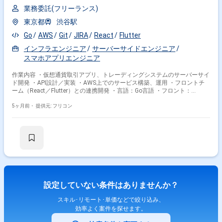
業務委託(フリーランス)
東京都
渋谷駅
Go
AWS
Git
JIRA
React
Flutter
インフラエンジニア
サーバーサイドエンジニア
スマホアプリエンジニア
作業内容 ・仮想通貨取引アプリ、トレーディングシステムのサーバーサイ
ド開発 ・API設計／実装 ・AWS上でのサービス構築、運用 ・フロントチ
ーム（React／Flutter）との連携開発 ・言語：Go言語 ・フロント：
React、Flutter（軽微に使用） ・インフラ：AWS ・ツール／その他：Git、
Slack、JIRA など
5ヶ月前・
提供元: フリコン
設定していない条件はありませんか？
スキル･リモート･単価などで絞り込み、
効率よく案件を探せます。