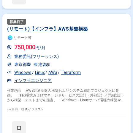
(リモート)【インフラ】AWS基盤構築
リモート可
750,000
円/月
業務委託(フリーランス)
東京都
東池袋駅
Windows
Linux
AWS
Terraform
インフラエンジニア
作業内容 ・AWS共通基盤の構築およびシステム刷新プロジェクトに参
画。 ・IaaS環境およびマネージドサービスの設計（外部設計／詳細設計）
から構築・テストまでを担当。 ・Windows・Linuxサーバ環境の構築や、
AWS CLI・Terraform（Jenkins／Git）を用いた環境構築支援も行います。
3ヶ月前・
提供元: フリコン