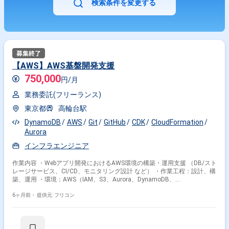
検索条件を変更する
【AWS】AWS基盤開発支援
750,000
円/月
業務委託(フリーランス)
東京都
高輪台駅
DynamoDB
AWS
Git
GitHub
CDK
CloudFormation
Aurora
インフラエンジニア
作業内容 ・Webアプリ開発におけるAWS環境の構築・運用支援 （DB/スト
レージサービス、CI/CD、モニタリング設計 など） ・作業工程：設計、構
築、運用 ・環境：AWS（IAM、S3、Aurora、DynamoDB、
CloudFormation、CDK）、Git、GitHubActions、CodeCommit、DataDog
など
6ヶ月前・
提供元: フリコン