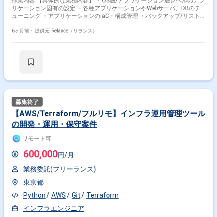
作業内容 【具体的な業務内容】 ・OS層/アプリケーション層レベルのアプ
リケーション固有の設定 ・各種アプリケーションやWebサーバ、DBのチ
ューニング ・アプリケーションのIaC・構成管理 ・バックアップ/リスト
ア ・バックアップ・リストア手順書の作成および最新化維持 ・バックア
ップフローと仕組みの作成、運用、保守 ・アップデート管理（OS/ミドル
6ヶ月前・
提供元: Relance（リランス）
ウェア） ・アップデート情報のトラッキング ・Kubernetes上で稼動する
アプリケーションの保守 ■概要 弊社では、3000人規模のユーザーが使用
するインフラ環境のメンテナンスを受託しています。 当ポジションは、主
にインフラ運用管理に使うツールの新規開発・運用・保守・改善を担いま
す。 また、プロジェクト全体に対して、効率化・最新化・最適化を行いま
す。 また、通常の運用保守業務に加えて、顧客ニーズの業務の一貫とし
て、 コンテナ化やKubernetesなどを利用した運用環境の変更対応や他サー
ビスとの追加要件の対応を行なっています。 【アピールポイント】 ・イ
ンフラ運用・保守の実務を通じて、技術理解を深めることができます ・大
規模プロジェクトのミッションクリティカルな分野で使用されるシステム
【AWS/Terraform/フルリモ】インフラ運用管理ツール
に携われます ・AWS, Docker等の運用保守に関わることができます ・弊社
の開発・運用・保守案件
の他チームのエンジニアとの交流を通して、いろいろなエンジニアリング
技法を知ることができます 【仕事の進め方】 ・Slackチャット、ハドルを
リモート可
使用してリモートワークの課題であるコミュニケーションロスを防ぎます
・アジャイル開発（スクラム）で仕事を進めます ・ドキュメントとチケッ
600,000
円/月
トをベースに仕事を進めます ?コラボレーションツール Slack / Google
Meet / Teams / esa.io / Jira / Confluence ■求める人物像 ・技術が好きな
業務委託(フリーランス)
方 ・積極的に意見を出し、改善提案できる方 ・コミュニケーションを取
りながら仕事ができる方
東京都
Python
AWS
Git
Terraform
インフラエンジニア