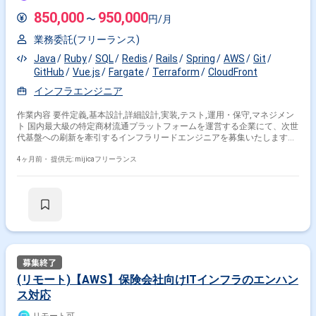
850,000
950,000
〜
円/月
業務委託(フリーランス)
Java
Ruby
SQL
Redis
Rails
Spring
AWS
Git
GitHub
Vue.js
Fargate
Terraform
CloudFront
インフラエンジニア
作業内容 要件定義,基本設計,詳細設計,実装,テスト,運用・保守,マネジメン
ト 国内最大級の特定商材流通プラットフォームを運営する企業にて、次世
代基盤への刷新を牽引するインフラリードエンジニアを募集いたします。
上場を経て事業拡大が進む中、自社ECおよび基幹システムのAWS基盤を
対象とした設計・構築・運用をリードいただくポジションです。 具体的に
4ヶ月前・
提供元: mijicaフリーランス
は、既存システムのECS/Fargateを用いたコンテナ化の推進や、Terraform
によるIaCの標準化・運用、GitHub Actionsを活用したCI/CDパイプライン
の継続的改善を担っていただきます。 開発組織と密に連携し、インフラ面
から開発生産性の向上を支援するほか、 インフラチームのタスクマネジメ
ントや技術相談窓口としての役割も期待されています。 開発手法はアジャ
イル（スクラム）を採用しており、技術選定やアーキテクチャ設計に大き
な裁量を持って、 難易度の高いリプレイスプロジェクトに挑戦できる環境
です。
(リモート)【AWS】保険会社向けITインフラのエンハン
ス対応