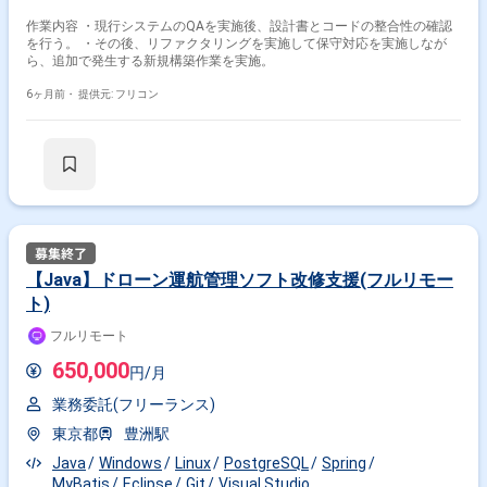
作業内容 ・現行システムのQAを実施後、設計書とコードの整合性の確認
を行う。 ・その後、リファクタリングを実施して保守対応を実施しなが
ら、追加で発生する新規構築作業を実施。
6ヶ月前・
提供元: フリコン
【Java】ドローン運航管理ソフト改修支援(フルリモー
ト)
フルリモート
650,000
円/月
業務委託(フリーランス)
東京都
豊洲駅
Java
Windows
Linux
PostgreSQL
Spring
MyBatis
Eclipse
Git
Visual Studio