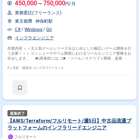
450,000
750,000
〜
円/月
業務委託(フリーランス)
東京都
神保町駅
C#
Windows
Git
インフラエンジニア
作業内容 ＜＜大人気ゲームシリーズをはじめとした幅広いゲーム開発を行
う企業！＞＞ コンシューマゲーム開発におけるツールエンジニア業務をお
任せします。 ■□具体的には…□■ ・ツール／スクリプト開発、改善 ・C#
／Python／cmd／PowerShellを使用した開発 ・運用保守サポート ・不具
合調査、修正対応サポート ＜こんな方におすすめです！＞ ・新しい技
3ヶ月前・
提供元: コンプロフリーランス
術やツールを積極的に学び／実務に活かしたい方 ・多くの方の役に立つサ
ービス開発に携わりたい方
【AWS/Terraform/フルリモート/週5日】中古品流通プ
ラットフォームのインフラリードエンジニア
フルリモート