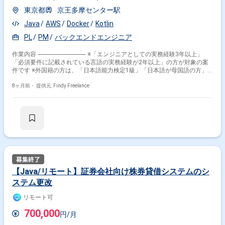
東京都
京王多摩センター駅
Java
AWS
Docker
Kotlin
PL
PM
バックエンドエンジニア
作業内容 -------------------------------- ※「エンジニアとしての実務経験3年以上」
「必須要件に記載されている言語の実務経験が2年以上」の方が対象の案
件です ※外国籍の方は、「日本語能力検定1級」「日本語が母国語の方」
の方が対象です ※20代〜40代の経験者が望ましい案件です ※平日日中での
稼働が前提となります。 ※すでにFindy Freelanceで担当がついている方
8ヶ月前・
提供元: Findy Freelance
は、直接ご連絡いただいた方がスムーズです -------------------------------- ■会社概要
- 東証グロース市場に上場するITコンサルティング企業です。大手企業を
中心に、顧客のDXを構想・企画段階から支援する「0次DX®」を強みとし
ています。技術力とコンサルティング力を兼ね備えたハイエンドなエンジ
ニアが、お客様の事業成長に貢献しています。 ■募集背景 - 事業成長に伴
うサービス機能の拡充および、法改正等の複雑な要件に対応するための体
制強化を目的としています。 単なる実装だけでなく、抽象度の高い要件を
具体化し、自走してプロジェクトを推進できるハイクラスなエンジニアを
募集します。 ■業務内容 医療・介護業界向け経営支援システムの設計・開
発をご担当いただきます。 アジャイル開発を用いて、ビジネスサイドやユ
【Java/リモート】証券会社向け株券貸借システムのシ
ーザーの課題を解決するためのシステム開発をリードしていただきます。
ステム更改
- 厚生労働省等の省庁が発行する資料（仕様書等）の読み込みおよび要件
定義 - 抽象的なビジネス要件の技術的具現化および設計 - Java8, Spring
リモート可
Framework, MySQL 8.0を用いたサービス設計・開発 - Kotlin, Spring Boot
等を用いたモダン環境での機能開発 - ISSUEを中心としたプロダクト開発
700,000
円/月
および解決すべき課題の選定 - データモデルの設計 - AWS, Docker等を用い
た開発環境の構築・改善 - 仕様に基づくファイル出力システムの設計開発