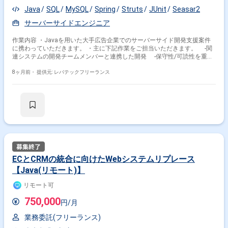
Java
SQL
MySQL
Spring
Struts
JUnit
Seasar2
サーバーサイドエンジニア
作業内容 ・Javaを用いた大手広告企業でのサーバーサイド開発支援案件
に携わっていただきます。 ・主に下記作業をご担当いただきます。 -関
連システムの開発チームメンバーと連携した開発 -保守性/可読性を重視
した高品質なソースコードの作成 -コードレビューを通じた、コード品
質の担保 -基本設計/詳細設計の成果物作成およびレビュー
8ヶ月前・
提供元: レバテックフリーランス
ECとCRMの統合に向けたWebシステムリプレース
【Java(リモート)】
リモート可
750,000
円/月
業務委託(フリーランス)