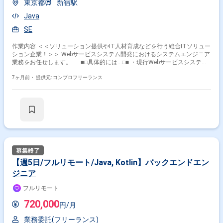
東京都
新宿駅
Java
SE
作業内容 ＜＜ソリューション提供やIT人材育成などを行う総合ITソリュー
ション企業！＞＞ Webサービスシステム開発におけるシステムエンジニア
業務をお任せします。 ■□具体的には…□■ ・現行Webサービスシステム
に対する保守改修 ・現行Webサービスシステムへのシステム改修 ・主に
要件定義～結合テストまでを実施（既存機能改修、新規機能追加など） ・
7ヶ月前・
提供元: コンプロフリーランス
ログ監視 ・障害対応時の調査 ＜こんな方におすすめです！＞ ・新しい
技術やツールを積極的に学び、実務に活かしたい方 ・多くの方の役に立つ
サービス開発に携わりたい方
【週5日/フルリモート/Java, Kotlin】バックエンドエン
ジニア
フルリモート
720,000
円/月
業務委託(フリーランス)