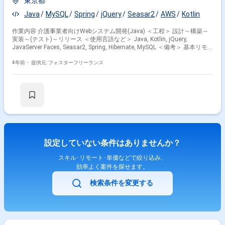
東京都
Java
MySQL
Spring
jQuery
Seasar2
AWS
Kotlin
作業内容 介護事業者向けWebシステム開発(Java) ＜工程＞ 設計～構築～
実装～(テスト)～リリース ＜使用言語など＞ Java, Kotlin, jQuery,
JavaServer Faces, Seasar2, Spring, Hibernate, MySQL ＜備考＞ 基本リモ
ート
4年前・
提供元: フォスターフリーランス
設定していない条件はありませんか？
スキル･リモート･単価などで絞り込み、
効率よく案件を探せます。
検索条件を変更する