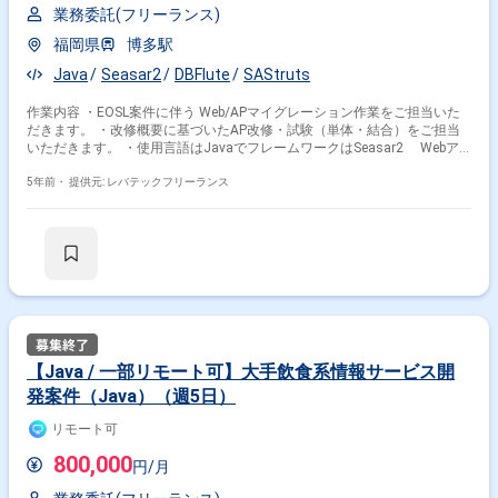
業務委託(フリーランス)
福岡県
博多駅
Java
Seasar2
DBFlute
SAStruts
作業内容 ・EOSL案件に伴う Web/APマイグレーション作業をご担当いた
だきます。 ・改修概要に基づいたAP改修・試験（単体・結合）をご担当
いただきます。 ・使用言語はJavaでフレームワークはSeasar2 Webア
プリケーションフレームワークはSAStruts O/RマッパーはDBFlute DB
はOracle12c APサーバ：Wildflyを使用致します。
5年前・
提供元: レバテックフリーランス
【Java / 一部リモート可】大手飲食系情報サービス開
発案件（Java）（週5日）
その他の条件で検索する
リモート可
その他開発言語・スキルから探す
800,000
円/月
Java
Spring
Oracle
JavaScript
Struts