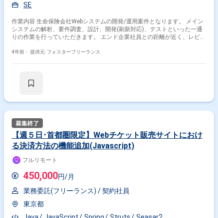
SE
作業内容 生命保険会社Webシステムの開発/運用案件となります。 メイン
システムの解析、要件調査、設計、開発(刷新対応)、テストといった一通
りの作業を行っていただきます。 エンド企業社員との距離が近く、レビュ
ー対応などもございますのでミュニケーション能力が求められます。 ＜開
発環境＞ Java7, Java8, SpringFramework, Seasar2(SAStruts/S2JDBC),
4年前・
提供元: フォスターフリーランス
Tomcat, Apache, Eclipse, Thymeleaf, Oracle, Redmine ＜備考＞ リモート
と常駐併用中 ＜基本時間＞ 9：00～18：00
【週５日･首都圏限定】Webチケット販売サイトにおけ
る決済方法の機能追加(Javascript)
フルリモート
450,000
円/月
業務委託(フリーランス) /
契約社員
東京都
Java
JavaScript
Spring
Struts
Seasar2