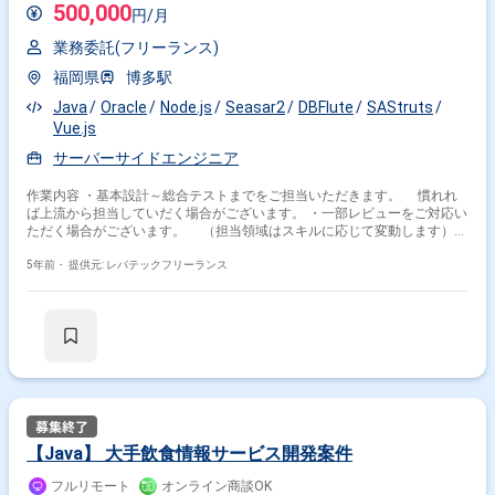
500,000
円/月
業務委託(フリーランス)
福岡県
博多駅
Java
Oracle
Node.js
Seasar2
DBFlute
SAStruts
Vue.js
サーバーサイドエンジニア
作業内容 ・基本設計～総合テストまでをご担当いただきます。 慣れれ
ば上流から担当していだく場合がございます。 ・一部レビューをご対応い
ただく場合がございます。 （担当領域はスキルに応じて変動します）
・使用言語はJavaでフレームワークはSeasar2 Webアプリケーションフ
レームワークはSAStruts O/RマッパーはDBFlute DBはOracle12c
5年前・
提供元: レバテックフリーランス
【Java】 大手飲食情報サービス開発案件
フルリモート
オンライン商談OK