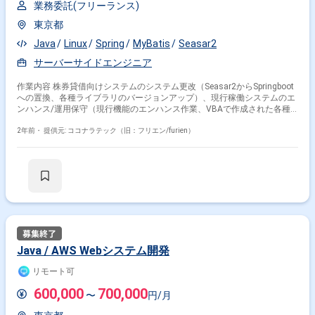
業務委託(フリーランス)
■備考 - 原則、弊社とエンド企業様との2回の面談を想定しております。
東京都
Java
Linux
Spring
MyBatis
Seasar2
サーバーサイドエンジニア
作業内容 株券貸借向けシステムのシステム更改（Seasar2からSpringboot
への置換、各種ライブラリのバージョンアップ）、現行稼働システムのエ
ンハンス/運用保守（現行機能のエンハンス作業、VBAで作成された各種
ツールの作成）
2年前・
提供元: ココナラテック（旧：フリエン/furien）
Java / AWS Webシステム開発
リモート可
600,000
700,000
〜
円/月