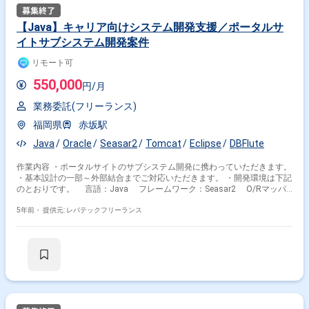
【Java】キャリア向けシステム開発支援／ポータルサ
イトサブシステム開発案件
リモート可
550,000
円/月
業務委託(フリーランス)
福岡県
赤坂駅
Java
Oracle
Seasar2
Tomcat
Eclipse
DBFlute
作業内容 ・ポータルサイトのサブシステム開発に携わっていただきます。
・基本設計の一部～外部結合までご対応いただきます。 ・開発環境は下記
のとおりです。 言語：Java フレームワーク：Seasar2 O/Rマッパ
ー：DBFlute DB：Oracle その他：Apache Tomcat,Eclipse等
5年前・
提供元: レバテックフリーランス