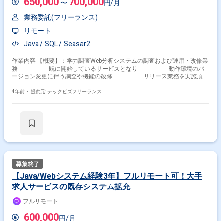
650,000
700,000
〜
円/月
業務委託(フリーランス)
リモート
Java
SQL
Seasar2
作業内容 【概要】：学力調査Web分析システムの調査および運用・改修業
務 既に開始しているサービスとなり 動作環境のバ
ージョン変更に伴う調査や機能の改修 リリース業務を実施頂き
ます。 【工程】：基本設計（調査含む）～総合テスト 【期間】：即日も
しくは4月～中長期 【場所】：基本在宅 ※在宅作業がメインと
4年前・
提供元: テックビズフリーランス
なりますが、 月1,2回の大宮に出社があります。 【時間】：
10:00～18:30
【Java/Webシステム経験3年】フルリモート可！大手
求人サービスの既存システム拡充
フルリモート
600,000
円/月