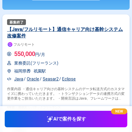
【Java/フルリモート】通信キャリア向け基幹システム
改修案件
フルリモート
550,000
円/月
業務委託(フリーランス)
福岡県
祇園駅
Java
Oracle
Seasar2
Eclipse
作業内容 ・通信キャリア向けの基幹システムのデータ転送方式のカスタマ
イズに携わっていただきます。 ・トランザクションデータの連携方式の変
更作業をご担当いただきます。 ・開発言語はJava、フレームワークは
Seasar2を用いた開発をご担当いただきます。 ・基本設計以降の工程をご
担当いただきます。
4年前・
提供元: レバテックフリーランス
NEW
AIで案件を探す