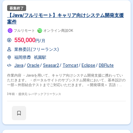
【Java/フルリモート】キャリア向けシステム開発支援
案件
フルリモート
オンライン商談OK
550,000
円/月
業務委託(フリーランス)
福岡県
祇園駅
Java
Oracle
Seasar2
Tomcat
Eclipse
DBFlute
作業内容 ・Javaを用いて、キャリア向けシステム開発支援に携わってい
ただきます。 ・ポータルサイトのサブシステム開発において、基本設計の
一部～外部結合テストまでご対応いただきます。 ＜開発環境＞ 言語：
Java フレームワーク：Seasar2 O/Rマッパー：DBFlute DB：Oracle その
他： Apache Tomcat,Eclipse等
3年前・
提供元: レバテックフリーランス