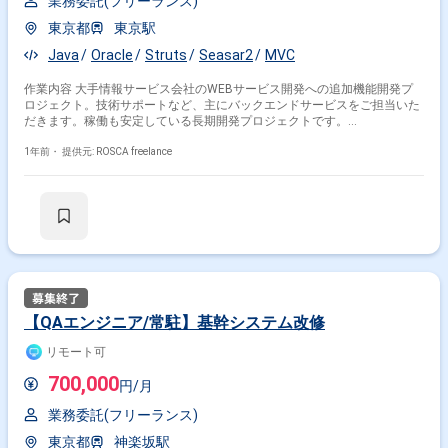
業務委託(フリーランス)
SQL
Linux
SpringBoot
Apache
MySQL
東京都
東京駅
その他の職種から探す
Java
Oracle
Struts
Seasar2
MVC
サーバーサイドエンジニア
フロントエンドエンジニア
作業内容 大手情報サービス会社のWEBサービス開発への追加機能開発プ
ロジェクト。技術サポートなど、主にバックエンドサービスをご担当いた
バックエンドエンジニア
アプリケーションエンジニア
だきます。稼働も安定している長期開発プロジェクトです。
PL
======================== ※必ずお読みください※ 【外国籍の方の場
合】 日本語能力検定１級お持ちの方 日本語が母国語の方
1年前・
提供元: ROSCA freelance
========================
【QAエンジニア/常駐】基幹システム改修
リモート可
700,000
円/月
業務委託(フリーランス)
東京都
神楽坂駅