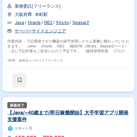
業務委託(フリーランス)
大阪府
本町駅
Java
Oracle
DB2
Struts
Seasar2
サーバーサイドエンジニア
作業内容 ・下記環境でガス機器の保守管理システム業務に携わっていただ
きます。 ‐Java ‐Oracle ‐DB2 ‐独自FW（Struts、Seasar2ベース）
・主に下記作業をご担当いただく予定です。 ‐維持管理作業 ‐プログラ
ム改修 ‐テスト ‐リリース等 ・長期PJですが、当面は古いシステムの改
修作業メインとなります。
2年前・
提供元: レバテックフリーランス
【Java/~40歳まで/即日稼働開始】大手学習アプリ開発
支援案件
リモート可