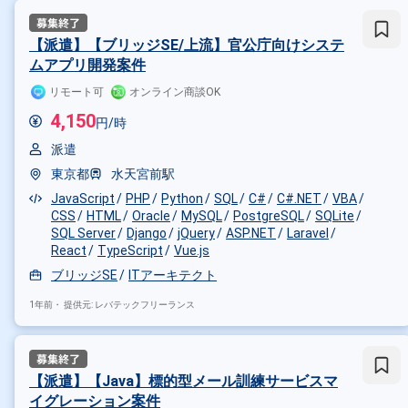
【派遣】【ブリッジSE/上流】官公庁向けシステ
ムアプリ開発案件
リモート可
オンライン商談OK
4,150
円/時
派遣
東京都
水天宮前駅
JavaScript
PHP
Python
SQL
C#
C#.NET
VBA
CSS
HTML
Oracle
MySQL
PostgreSQL
SQLite
SQL Server
Django
jQuery
ASP.NET
Laravel
React
TypeScript
Vue.js
ブリッジSE
ITアーキテクト
1年前・
提供元: レバテックフリーランス
【派遣】【Java】標的型メール訓練サービスマ
イグレーション案件