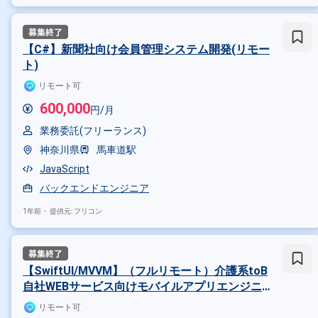
【C#】新聞社向け会員管理システム開発(リモー
ト)
リモート可
600,000
円/月
業務委託(フリーランス)
神奈川県
馬車道駅
JavaScript
バックエンドエンジニア
掛け合わせ条件で絞り込む
1年前・
提供元: フリコン
職種で絞り込む
PostgreSQL × インフラエンジニ
【SwiftUI/MVVM】（フルリモート）介護系toB
特徴で絞り込む
自社WEBサービス向けモバイルアプリエンジニ
ア（Combine/MVVM理解とAPI通信アプリの開
リモート可
PostgreSQL × 副業
発経験者）