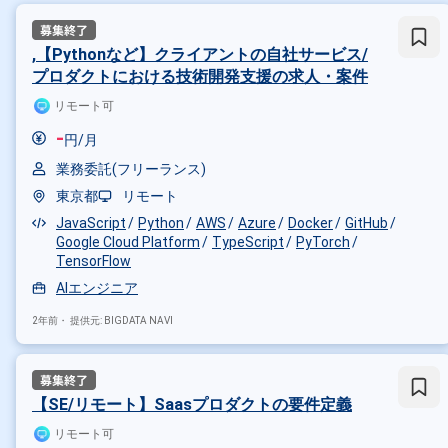
,【Pythonなど】クライアントの自社サービス/
プロダクトにおける技術開発支援の求人・案件
リモート可
-
円/月
業務委託(フリーランス)
東京都
リモート
JavaScript
Python
AWS
Azure
Docker
GitHub
Google Cloud Platform
TypeScript
PyTorch
TensorFlow
AIエンジニア
2年前・
提供元: BIGDATA NAVI
【SE/リモート】Saasプロダクトの要件定義
リモート可