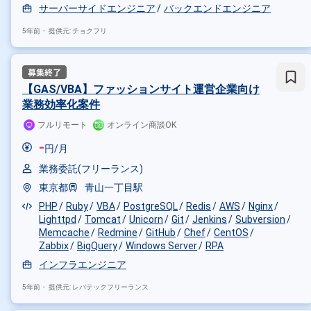
サーバーサイドエンジニア
バックエンドエンジニア
5年前・
提供元: チョクフリ
【GAS/VBA】ファッションサイト運営企業向け
業務効率化案件
フルリモート
オンライン商談OK
-
円/月
業務委託(フリーランス)
東京都
青山一丁目駅
PHP
Ruby
VBA
PostgreSQL
Redis
AWS
Nginx
Lighttpd
Tomcat
Unicorn
Git
Jenkins
Subversion
Memcache
Redmine
GitHub
Chef
CentOS
Zabbix
BigQuery
Windows Server
RPA
インフラエンジニア
5年前・
提供元: レバテックフリーランス