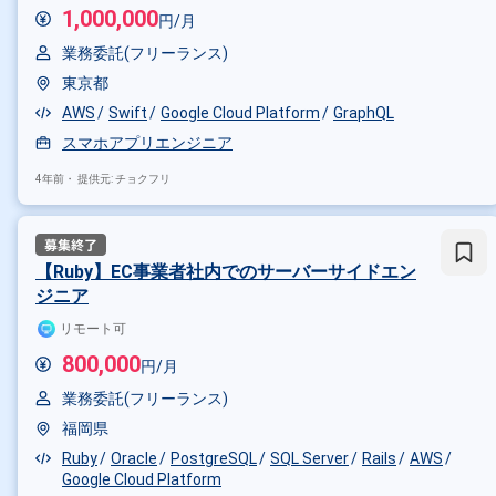
1,000,000
円/月
その他の条件で検索する
業務委託(フリーランス)
東京都
その他開発言語・スキルから探す
AWS
Swift
Google Cloud Platform
GraphQL
Java
AWS
Linux
JavaScr
スマホアプリエンジニア
その他の職種から探す
4年前・
提供元: チョクフリ
サーバーサイドエンジニア
バ
【Ruby】EC事業者社内でのサーバーサイドエン
ジニア
リモート可
800,000
円/月
業務委託(フリーランス)
福岡県
Ruby
Oracle
PostgreSQL
SQL Server
Rails
AWS
Google Cloud Platform