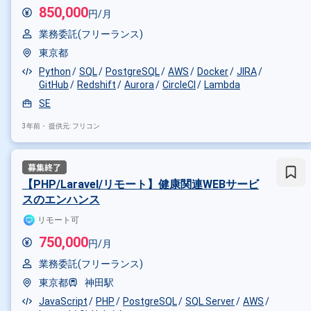
850,000
円/月
業務委託(フリーランス)
東京都
Python
SQL
PostgreSQL
AWS
Docker
JIRA
GitHub
Redshift
Aurora
CircleCI
Lambda
SE
3年前・
提供元: フリコン
【PHP/Laravel/リモート】健康関連WEBサービ
スのエンハンス
リモート可
750,000
円/月
業務委託(フリーランス)
東京都
神田駅
JavaScript
PHP
PostgreSQL
SQL Server
AWS