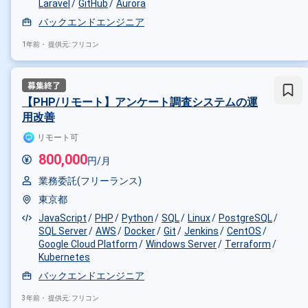
Laravel
GitHub
Aurora
バックエンドエンジニア
1年前・
提供元: フリコン
【PHP/リモート】アンケート調査システムの運
用改善
リモート可
800,000
円/月
業務委託(フリーランス)
東京都
JavaScript
PHP
Python
SQL
Linux
PostgreSQL
SQL Server
AWS
Docker
Git
Jenkins
CentOS
Google Cloud Platform
Windows Server
Terraform
Kubernetes
バックエンドエンジニア
3年前・
提供元: フリコン