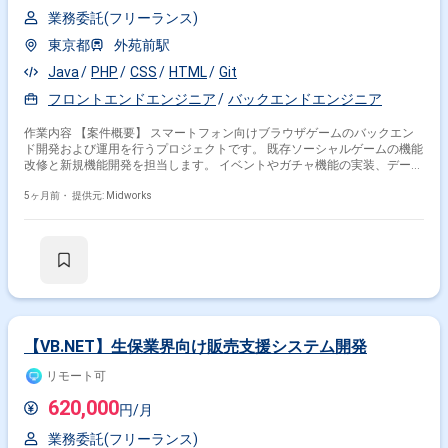
業務委託(フリーランス)
東京都
外苑前駅
Java
PHP
CSS
HTML
Git
フロントエンドエンジニア
バックエンドエンジニア
作業内容 【案件概要】 スマートフォン向けブラウザゲームのバックエン
ド開発および運用を行うプロジェクトです。 既存ソーシャルゲームの機能
改修と新規機能開発を担当します。 イベントやガチャ機能の実装、データ
反映や修正など運用面も担います。 フルリモート環境でサーバー運用や障
害対応まで幅広く対応する案件です。 【作業内容】 ・PHPによるゲーム機
5ヶ月前・
提供元: Midworks
能の改修および新規開発 ・イベントやガチャ機能の実装およびデータ反映
・データ分析および不具合調査修正 ・HTML、CSS、JavaScriptによる一
部フロント対応 ・サーバー運用および障害対応
掛け合わせ条件で絞り込む
特徴で絞り込む
【VB.NET】生保業界向け販売支援システム開発
HTML × 副業
リモート可
620,000
円/月
その他の条件で検索する
業務委託(フリーランス)