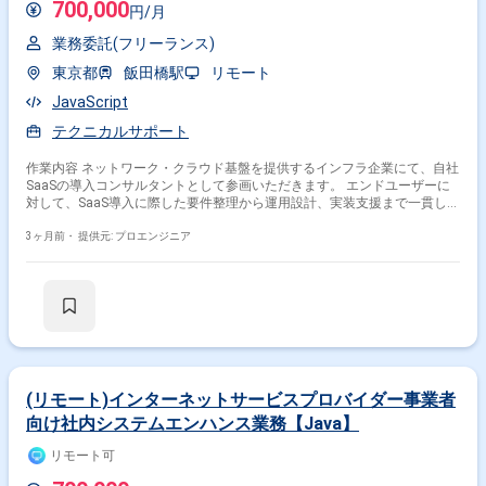
700,000
円/月
業務委託(フリーランス)
東京都
飯田橋駅
リモート
JavaScript
テクニカルサポート
作業内容 ネットワーク・クラウド基盤を提供するインフラ企業にて、自社
SaaSの導入コンサルタントとして参画いただきます。 エンドユーザーに
対して、SaaS導入に際した要件整理から運用設計、実装支援まで一貫して
支援いただきます。 導入時は、顧客の既存Web環境やデータ取得の流れを
踏まえ、タグマネジメントツールを用いた実装支援を行います。 運用フェ
3ヶ月前・
提供元: プロエンジニア
ーズでは技術的問い合わせへの対応やトラブルシューティングを担い、安
定運用の実現に寄与していただきます。 導入から運用までの業務を参考
に、導入マニュアルやFAQを整備し、ナレッジの蓄積と標準化にも対応し
ていただきます 他にもプロダクト導入プロセスの課題を整理し、社内へフ
ィードバックを行い、 営業・開発・運用チームと連携しながらプロダクト
価値向上施策について推進していくポジションとなります。 技術環境：
言語：JavaScript、HTML、CSS その他：Google Tag Manager、タグマネ
ジメントツール、SaaS環境
(リモート)インターネットサービスプロバイダー事業者
向け社内システムエンハンス業務【Java】
リモート可