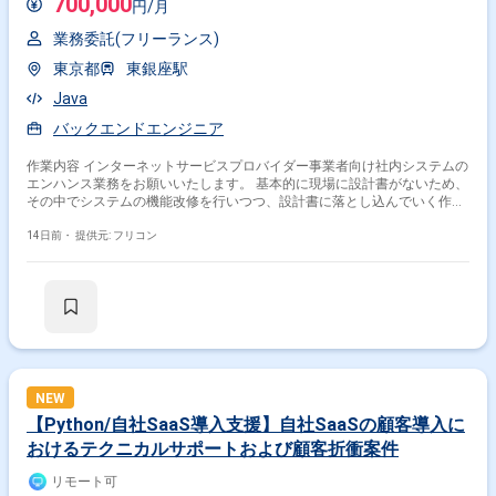
700,000
円/月
業務委託(フリーランス)
東京都
東銀座駅
Java
バックエンドエンジニア
作業内容 インターネットサービスプロバイダー事業者向け社内システムの
エンハンス業務をお願いいたします。 基本的に現場に設計書がないため、
その中でシステムの機能改修を行いつつ、設計書に落とし込んでいく作業
が多いです。
14日前・
提供元: フリコン
NEW
【Python/自社SaaS導入支援】自社SaaSの顧客導入に
おけるテクニカルサポートおよび顧客折衝案件
リモート可