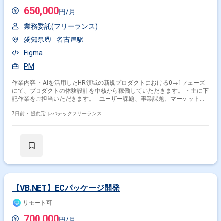
650,000
円/月
業務委託(フリーランス)
愛知県
名古屋駅
Figma
PM
作業内容 ・AIを活用したHR領域の新規プロダクトにおける0→1フェーズ
にて、プロダクトの体験設計を中核から稼働していただきます。 ・主に下
記作業をご担当いただきます。 - ユーザー課題、事業課題、マーケット仮
説を踏まえたUX/UI、体験設計 - Figmaを用いたワイヤーフレーム、UIデザ
イン、プロトタイプの作成 - v0、Lovable、Claude Code、Cursor等のAIツ
7日前・
提供元: レバテックフリーランス
ールを活用した動くプロトタイプの作成、検証 - ユーザーインタビューや
定量データをもとにした仮説検証、リリース後の改善施策立案 - グロース
を見据えたLP、オンボーディング、初回・継続利用体験の改善 - デザイン
システムやコンポーネント設計の整備、エンジニアと協働した実装連携、
品質担保
【VB.NET】ECパッケージ開発
リモート可
700,000
円/月