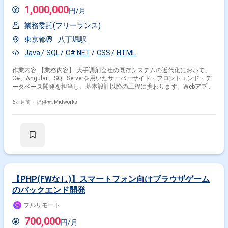
1,000,000
円/月
業務委託(フリーランス)
東京都
八丁堀駅
Java
SQL
C#.NET
CSS
HTML
作業内容 【業務内容】 大手調剤会社の既存システムの近代化において、
C#、Angular、SQL Serverを用いたサーバーサイド・フロントエンド・デ
ータベース開発を担当し、基本設計以降の工程に携わります。Webアプリ
ケーションの機能拡張と刷新を目的に、八丁堀オフィスとリモートワーク
を併用して業務を進めます。 【作業内容】 ・C# (ASP.NET Core)を用いた
6ヶ月前・
提供元: Midworks
サーバーサイド開発 ・Angularを用いたフロントエンド開発 ・SQL Server
を用いたデータベース設計・開発 ・HTML、CSS、JavaScriptを用いた
Webアプリケーション開発
【PHP(FWなし)】スマートフォン向けブラウザゲーム
のバックエンド開発
フルリモート
700,000
円/月