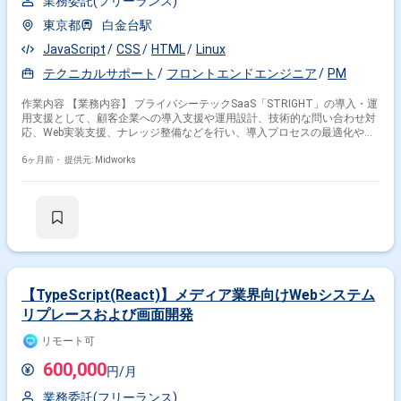
業務委託(フリーランス)
東京都
白金台駅
JavaScript
CSS
HTML
Linux
テクニカルサポート
フロントエンドエンジニア
PM
作業内容 【業務内容】 プライバシーテックSaaS「STRIGHT」の導入・運
用支援として、顧客企業への導入支援や運用設計、技術的な問い合わせ対
応、Web実装支援、ナレッジ整備などを行い、導入プロセスの最適化や社
内フィードバック、顧客価値向上施策の推進を担当します。 【作業内容】
・顧客企業への導入支援（要件整理、運用設計） ・技術的な問い合わせ対
6ヶ月前・
提供元: Midworks
応、テクニカルサポート ・Google Tag Manager等を用いたWeb実装支援
・導入マニュアルやFAQなどのナレッジ整備・改善 ・導入プロセスの最適
化と社内フィードバック ・顧客価値向上施策の推進（営業・開発・運用チ
ーム連携） 【稼働日数】週5日 【リモート日数】週2日リモート
【TypeScript(React)】メディア業界向けWebシステム
リプレースおよび画面開発
リモート可
600,000
円/月
業務委託(フリーランス)