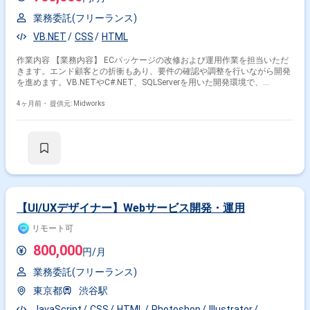
業務委託(フリーランス)
VB.NET
CSS
HTML
作業内容 【業務内容】 ECパッケージの改修および運用作業を担当いただ
きます。エンド顧客との折衝もあり、要件の確認や調整を行いながら開発
を進めます。VB.NETやC#.NET、SQLServerを用いた開発環境で、
HTML/CSSを活用したWEB開発経験も活かせる業務です。 【作業内容】
・ECパッケージの改修作業 ・ECパッケージの運用作業 ・エンド顧客との
4ヶ月前・
提供元: Midworks
折衝 ・要件確認および調整 ・SQLServerを使用したデータ操作 ・
VB.NET/C#.NETを用いた開発 ・HTML/CSSを用いたフロントエンド対応
【リモート日数】常駐
【UI/UXデザイナー】Webサービス開発・運用
リモート可
800,000
円/月
業務委託(フリーランス)
東京都
渋谷駅
JavaScript
CSS
HTML
Photoshop
Illustrator