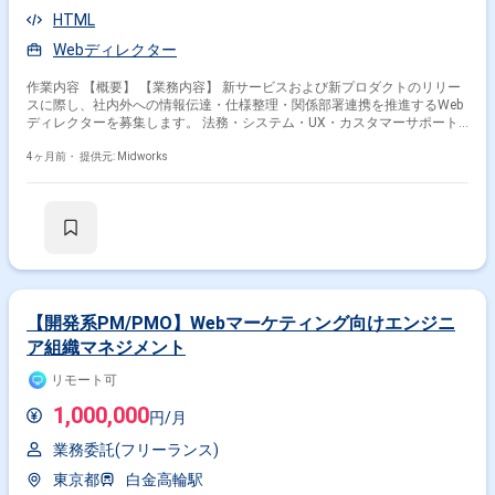
HTML
Webディレクター
作業内容 【概要】 【業務内容】 新サービスおよび新プロダクトのリリー
スに際し、社内外への情報伝達・仕様整理・関係部署連携を推進するWeb
ディレクターを募集します。 法務・システム・UX・カスタマーサポート
などの各部門と連携しながら、サービス仕様の明確化・正確な情報共有・
ドキュメント整備を通じて、リリース後の円滑な運用を支援していただき
4ヶ月前・
提供元: Midworks
ます。 【業務内容】 ・サービス仕様の社内外向け伝達および情報整理 ・
重要事項説明書・利用規約等の整備、法務・渉外部との内容調整 ・重要事
項説明ページのリリースまでのスケジュール管理（UX／クリエイティブチ
ームと連携） ・案件要件の確認、システム開発担当・テスト担当者とのコ
ミュニケーション ・サービス仕様の要点整理、社内ツールやドキュメント
への情報化・編集作業 ・顧客／社内向けFAQの作成（CSチーム、SHOPチ
ームとの協働） ・HTMLページやメールの作成・修正、ディレクション業
務 【稼働日数】週5日 【リモート日数】常駐
【開発系PM/PMO】Webマーケティング向けエンジニ
ア組織マネジメント
リモート可
1,000,000
円/月
業務委託(フリーランス)
東京都
白金高輪駅