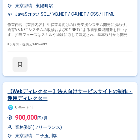
東京都
東陽町駅
その他開発言語・スキルから探す
JavaScript
SQL
VB.NET
C#.NET
CSS
HTML
CSS
JavaScript
Java
PHP
React
作業内容 【業務内容】 生保業界向けの販売支援システム開発に携わり、
TypeScript
Vue.js
jQuery
AWS
MySQL
既存VB.NETシステムの改修およびC#.NETによる新規機能開発を行いま
す。担当フェーズはスキルや経験に応じて決定され、基本設計から開発、
その他の職種から探す
テストまで一貫して対応することで、業務要件に沿った安定性と拡張性の
高いシステム構築を進めます。 【作業内容】 ・基本設計 ・詳細設計 ・ア
3ヶ月前・
提供元: Midworks
フロントエンドエンジニア
サーバーサイドエンジニア
プリケーション開発 ・テスト対応 ・VB.NETまたはC#.NETを用いた機能
実装 ・HTMLCSSJavaScriptを用いたWebアプリ修正 【稼働日数】週5日
バックエンドエンジニア
Webデザイナー
【リモート日数】テレワーク併用（環境が整うまで・テスト期間は出社）
Webディレクター
【Webディレクター】法人向けサービスサイトの制作・
運用ディレクター
リモート可
900,000
円/月
業務委託(フリーランス)
東京都
二子玉川駅