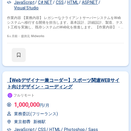
JavaScript
C#.NET
CSS
HTML
ASP.NET
Visual Studio
作業内容 【業務内容】 レガシーなクライアントサーバーシステムをWeb
システムへ移行する開発を担当します。基本設計、詳細設計、製造、テス
ト工程を実施し、既存システムのWeb化を推進します。 【作業内容】 ・
クライアントサーバー構成システムのWebシステム化対応 ・基本設計 ・
6ヶ月前・
提供元: Midworks
詳細設計 ・製造 ・テスト 【稼働日数】週5日 【リモート日数】常駐
【Webデザイナー兼コーダー】スポーツ関連WEBサイ
ト向けデザイン・コーディング
フルリモート
1,000,000
円/月
業務委託(フリーランス)
東京都
新橋駅
JavaScript
CSS
HTML
Photoshop
Sass