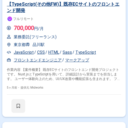
【TypeScript(その他FW)】既存ECサイトのフロントエ
ンド開発
フルリモート
700,000
円/月
業務委託(フリーランス)
東京都
品川駅
JavaScript
CSS
HTML
Sass
TypeScript
フロントエンドエンジニア
マークアップ
作業内容 【案件概要】 既存ECサイトのフロントエンド開発プロジェクト
です。 Nuxt.jsとTypeScriptを用いて、詳細設計から実装までを担当しま
す。 ユーザー体験向上のため、UI/UX改善や機能拡張も含まれます。 フル
リモートでの作業が可能で、柔軟な働き方に対応しています。 開発チーム
と連携し、安定した運用と保守も視野に入れた開発を行います。 【作業内
5ヶ月前・
提供元: Midworks
容】 ・ECサイトフロントエンドの詳細設計 ・Nuxt.js/TypeScriptを用いた
フロントエンド実装 ・単体テスト、動作確認 ・UI/UX改善の提案・実装
・開発ドキュメント作成