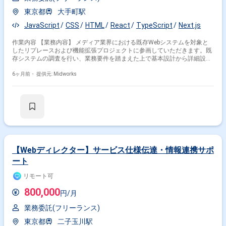
東京都
大手町駅
JavaScript
CSS
HTML
React
TypeScript
Next.js
作業内容 【業務内容】 メディア業界における既存Webシステムを対象と
したリプレースおよび機能拡張プロジェクトに参画していただきます。既
存システムの調査を行い、業務要件を踏まえた上で基本設計から詳細設
計、実装、テストまで一貫して担当します。TypeScriptとReactを用いた
Web画面の追加開発を中心に、保守性や拡張性を意識したフロントエンド
6ヶ月前・
提供元: Midworks
開発を行い、システム刷新を通じて業務効率化とユーザビリティ向上を支
援する業務です。 【作業内容】 ・既存Webシステムの調査および分析 ・
基本設計の作成 ・詳細設計の作成 ・TypeScriptReactによる画面実装 ・
Web画面の追加開発 ・既存システムからのリプレース対応 ・単体テスト
および結合テスト 【稼働日数】週5日 【リモート日数】基本リモート
【Webディレクター】サービス仕様伝達・情報連携サポ
ート
リモート可
800,000
円/月
業務委託(フリーランス)
東京都
二子玉川駅