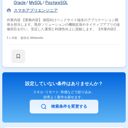
Oracle
MySQL
PostgreSQL
スマホアプリエンジニア
作業内容 【業務内容】 病院向けベッドサイド端末のアプリケーション開
発を担当します。既存ソリューションの機能拡張やネイティブアプリの改
修対応を行い、安定した運用と利便性向上に貢献します。 【作業内容】
・既存ソリューションの機能拡張 ・ネイティブアプリの改修対応 【稼働
3ヶ月前・
提供元: Midworks
日数】週5日 【リモート日数】常駐
設定していない条件はありませんか？
スキル･リモート･単価などで絞り込み、
効率よく案件を探せます。
検索条件を変更する