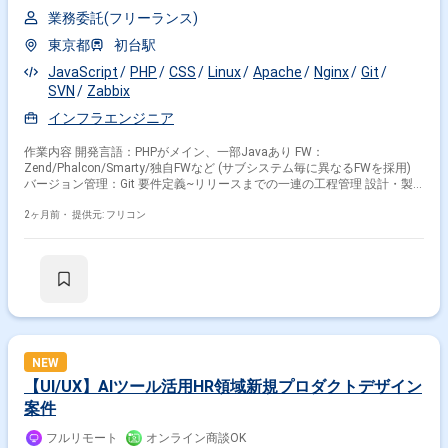
上流からの技術的な改善提案にも携わることができます。 【開発環境】
PythonおよびReactを用いたWebアプリケーション開発環境となります。
業務委託(フリーランス)
AWS上のLambdaやECSを活用したシステム構成となります。Git/GitHubを
東京都
初台駅
用いたモダンなチーム開発を行っています。AIエディター（Cursorもしく
はKiro）などのAIツールを積極的に活用した開発環境です。
JavaScript
PHP
CSS
Linux
Apache
Nginx
Git
SVN
Zabbix
インフラエンジニア
作業内容 開発言語：PHPがメイン、一部Javaあり FW：
Zend/Phalcon/Smarty/独自FWなど (サブシステム毎に異なるFWを採用)
バージョン管理：Git 要件定義~リリースまでの一連の工程管理 設計・製
造レビュー、コードレビュー
2ヶ月前・
提供元: フリコン
NEW
【UI/UX】AIツール活用HR領域新規プロダクトデザイン
案件
フルリモート
オンライン商談OK