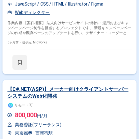
JavaScript
CSS
HTML
Illustrator
Figma
Webディレクター
作業内容 【案件概要】 法人向けサービスサイトの制作・運用およびキャ
ンペーンページ制作を担当するプロジェクトです。 新規キャンペーンペー
ジの作成や既存ページのアップデートを行い、デザイナー・コーダーとの
連携や紙媒体対応（一部）も含まれます。 Web制作のリードや他部署との
円滑な連携が求められ、Figmaを用いたワイヤーフレーム作成経験が必須
6ヶ月前・
提供元: Midworks
です。 リモートワークと出社の併用が可能な案件です。 【作業内容】 ・
Figmaを用いたワイヤーフレーム作成とデザイン指示 ・キャンペーンペー
ジのHTML/CSS/JavaScriptを用いたコーディング指示（必要に応じてコー
ディング作業） ・デザイナー、コーダーとの連携および進捗管理 ・既存
ページの更新作業指示と品質管理 ・必要に応じた紙媒体（ブース施工・デ
ザイン等）対応
【C#.NET(ASP)】メーカー向けクライアントサーバー
システムのWeb化開発
リモート可
800,000
円/月
業務委託(フリーランス)
東京都
西新宿駅