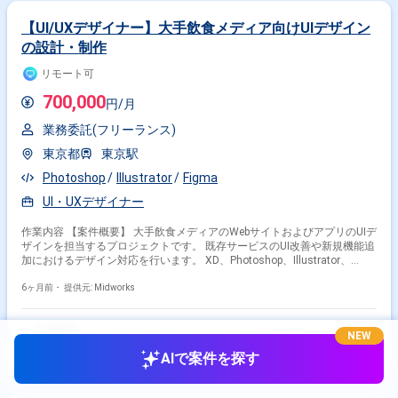
【UI/UXデザイナー】大手飲食メディア向けUIデザイン
の設計・制作
リモート可
700,000
円/月
業務委託(フリーランス)
東京都
東京駅
Photoshop
Illustrator
Figma
UI・UXデザイナー
作業内容 【案件概要】 大手飲食メディアのWebサイトおよびアプリのUIデ
ザインを担当するプロジェクトです。 既存サービスのUI改善や新規機能追
加におけるデザイン対応を行います。 XD、Photoshop、Illustrator、
Figmaなどを用いてデザイン作業を実施します。 在宅勤務が基本で、初日
出社や必要に応じた出社対応があります。 【作業内容】 ・Webサイトお
6ヶ月前・
提供元: Midworks
よびアプリのUIデザイン設計・制作 ・ユーザーインターフェースおよびビ
ジュアルデザインの作成 ・プロトタイプを活用したサービス開発における
UIデザイン ・デザインガイドラインに沿ったUIデザインの作成 ・
NEW
HTML/CSSの知識を活かした技術制約考慮のUIデザイン提案
AIで案件を探す