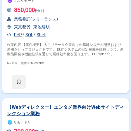
フルリモート
850,000
円/月
業務委託(フリーランス)
東京都
東池袋駅
PHP
SQL
Shell
作業内容 【案件概要】 大手リテール企業向けの基幹システム開発および
運用を行うプロジェクトです。 既存システムの安定稼働を維持しつつ、新
機能開発や機能拡張を通じて業務効率化を図ります。 PHPやBash、
HTML、PostgreSQLを用いた開発・運用業務が中心です。 フルリモート勤
務も相談可能で、柔軟な働き方が可能な環境です。 【作業内容】 ・PHP、
6ヶ月前・
提供元: Midworks
Bash、HTMLを用いたWebアプリケーションの開発・保守 ・PostgreSQL
を用いたデータベース設計、SQLクエリ作成、データ更新・メンテナンス
・Shellスクリプトによる自動化処理の作成・実行 ・既存システムの不具
合対応、パフォーマンス改善 ・要件定義に基づく新機能開発
【Webディレクター】エンタメ業界向けWebサイトディ
レクション業務
リモート可