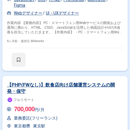
Figma
Webデザイナー
UI・UXデザイナー
作業内容 【業務内容】 PC・スマートフォン用Webサービスの開発および
運用に携わり、HTML、CSS3、JavaScriptを活用した画面設計やUI/UX改
善を担当していただきます。 【作業内容】 ・PC・スマートフォン用Web
サービスの開発 ・PC・スマートフォン用Webサービスの運用 ・HTML、
CSS3、JavaScriptを利用した開発・運用 【稼働日数】週5日 【リモート日
6ヶ月前・
提供元: Midworks
数】常駐 【勤務時間】10時?19時（休憩60分） 水曜日は10時?14時（休憩
なし）
【PHP(FWなし)】飲食店向け店舗運営システムの開
発・保守
フルリモート
700,000
円/月
業務委託(フリーランス)
東京都
東京駅