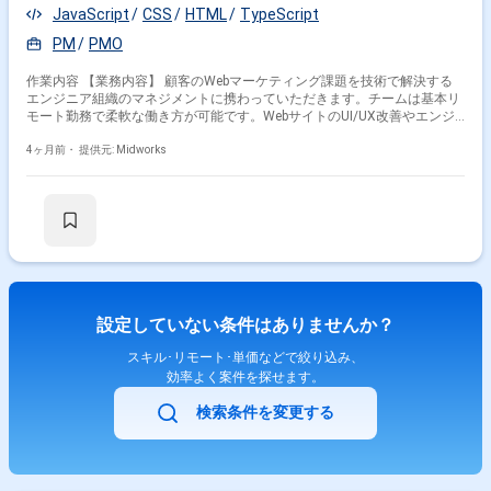
JavaScript
CSS
HTML
TypeScript
PM
PMO
作業内容 【業務内容】 顧客のWebマーケティング課題を技術で解決する
エンジニア組織のマネジメントに携わっていただきます。チームは基本リ
モート勤務で柔軟な働き方が可能です。WebサイトのUI/UX改善やエンジ
ニア組織の成長をリードし、技術的な課題解決やチーム生産性向上に取り
組みます。 【作業内容】 ・JavaScriptとDOM操作を用いた顧客Webサイ
4ヶ月前・
提供元: Midworks
トのUI/UX改善 ・エンジニアチームの生産性向上、メンバー育成、開発環
境最適化 ・プロジェクトメンバーへの技術的サポート ・チーム横断的な
課題管理と業務推進
設定していない条件はありませんか？
スキル･リモート･単価などで絞り込み、
効率よく案件を探せます。
検索条件を変更する