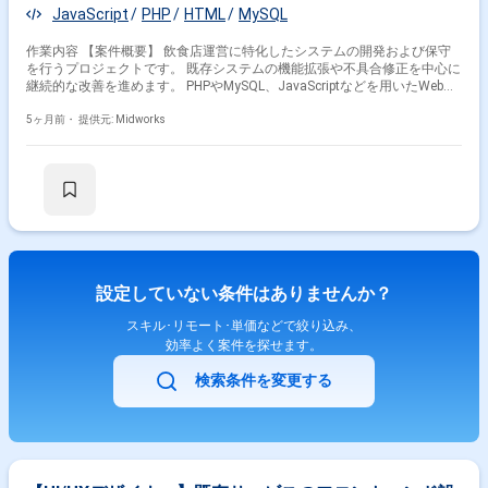
JavaScript
PHP
HTML
MySQL
作業内容 【案件概要】 飲食店運営に特化したシステムの開発および保守
を行うプロジェクトです。 既存システムの機能拡張や不具合修正を中心に
継続的な改善を進めます。 PHPやMySQL、JavaScriptなどを用いたWebシ
ステム開発環境です。 フルリモート体制で若手エンジニアも活躍できる案
件です。 【作業内容】 ・PHP、HTML、MySQL、JavaScriptを用いた機能
5ヶ月前・
提供元: Midworks
改修 ・顧客要望に基づく新規機能開発 ・不具合の調査および修正対応 ・
安定稼働に向けた保守運用作業 ・問い合わせ対応および改善提案
設定していない条件はありませんか？
スキル･リモート･単価などで絞り込み、
効率よく案件を探せます。
検索条件を変更する