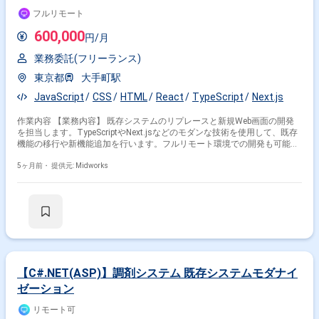
フルリモート
600,000
円/月
業務委託(フリーランス)
東京都
大手町駅
JavaScript
CSS
HTML
React
TypeScript
Next.js
作業内容 【業務内容】 既存システムのリプレースと新規Web画面の開発
を担当します。TypeScriptやNext.jsなどのモダンな技術を使用して、既存
機能の移行や新機能追加を行います。フルリモート環境での開発も可能で
す。 【作業内容】 ・既存システムのリプレース ・新規Web画面の設計・
開発 ・TypeScript、Next.jsを用いたフロントエンド開発 ・既存機能の移行
5ヶ月前・
提供元: Midworks
および改修
【C#.NET(ASP)】調剤システム 既存システムモダナイ
ゼーション
リモート可