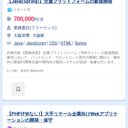
【Java(Spring)】交通プラットフォームの新規開発
リモート可
700,000
円/月
業務委託(フリーランス)
大阪府
大阪駅
Java
JavaScript
CSS
HTML
Spring
作業内容 【業務内容】 交通プラットフォーム（予約サイト）の新規開発
案件において、バックエンド・フロントエンド両方の開発に携わり、海外
向け新規EC開発支援や国内向け既存システムの追加・改修も行います。ア
ジャイル開発でチームと協力しながら開発を進めます。 【作業内容】 ・
交通プラットフォーム（予約サイト）の新規開発 ・バックエンド・フロン
5ヶ月前・
提供元: Midworks
トエンド開発 ・海外向け新規EC開発支援 ・国内向け既存システムの追
加・改修 【稼働日数】週5日 【リモート日数】週2?3日リモート併用
【PHP(FWなし)】大手リテール企業向けWebアプリケ
ーションの開発・保守