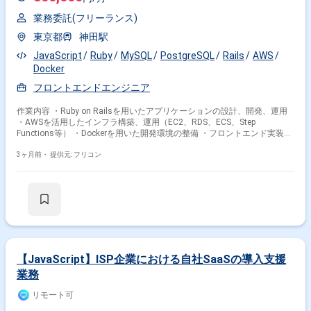
業務委託(フリーランス)
東京都
神田駅
JavaScript
Ruby
MySQL
PostgreSQL
Rails
AWS
Docker
フロントエンドエンジニア
作業内容 ・Ruby on Railsを用いたアプリケーションの設計、開発、運用
・AWSを活用したインフラ構築、運用（EC2、RDS、ECS、Step
Functions等） ・Dockerを用いた開発環境の整備 ・フロントエンド実装
（JavaScript、HTML/CSS、およびHotwireの活用） ・ビジネスサイド
（営業チーム）との仕様調整、要件定義
3ヶ月前・
提供元: フリコン
【JavaScript】ISP企業における自社SaaSの導入支援
業務
リモート可