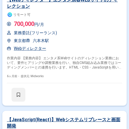
レクション
リモート可
700,000
円/月
業務委託(フリーランス)
東京都
六本木駅
Webディレクター
作業内容 【業務内容】 エンタメ系Webサイトのディレクション業務にお
いて、要件ヒアリングや調整業務を行い、独自CMS組み込み業務ではコー
ディングメンバーとの連携を行います。HTML・CSS・JavaScriptを用いた
開発作業の進行管理も担当します。 【作業内容】 ・調整業務の実施 ・要
件ヒアリングの実施 ・独自CMS組み込み業務におけるコーディングメンバ
6ヶ月前・
提供元: Midworks
ーとのコミュニケーション 【稼働日数】週5日 【リモート日数】週2日リ
モート
【JavaScript(React)】Webシステムリプレースと画面
開発