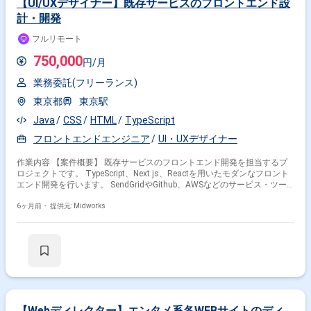
【UI/UXデザイナー】既存サービスのフロントエンド設
計・開発
フルリモート
750,000
円/月
業務委託(フリーランス)
東京都
東京駅
Java
CSS
HTML
TypeScript
フロントエンドエンジニア
UI・UXデザイナー
作業内容 【案件概要】 既存サービスのフロントエンド開発を担当するプ
ロジェクトです。 TypeScript、Next.js、Reactを用いたモダンなフロント
エンド開発を行います。 SendGridやGithub、AWSなどのサービス・ツー
ルを活用し、開発環境を整備します。 商流が浅く、意思決定の早い環境で
フルリモート勤務が可能です。 【作業内容】 ・TypeScript、
6ヶ月前・
提供元: Midworks
Next.js(React)、HTML、CSS、JavaScriptを用いたフロントエンド設計・
開発
【Webディレクター】エンタメ系各WEBサイトのディ