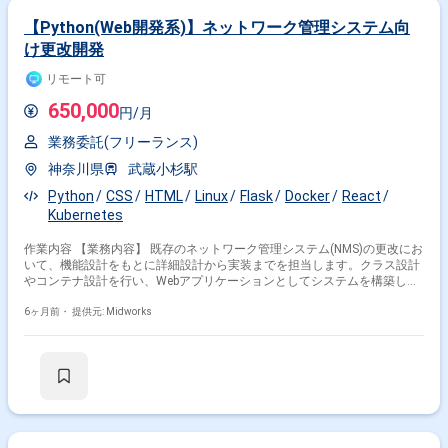
【Python(Web開発系)】ネットワーク管理システム向
け更改開発
リモート可
650,000
円/月
業務委託(フリーランス)
神奈川県
武蔵小杉駅
Python
CSS
HTML
Linux
Flask
Docker
React
Kubernetes
作業内容 【業務内容】 既存のネットワーク管理システム(NMS)の更改にお
いて、機能設計をもとに詳細設計から実装までを担当します。クラス設計
やコンテナ設計を行い、Webアプリケーションとしてシステムを構築しま
す。 【作業内容】 ・機能設計をもとにした詳細設計（クラス設計、コン
テナ設計等） ・実装 【稼働日数】週5日 【リモート日数】セットアップ後
6ヶ月前・
提供元: Midworks
リモートメイン