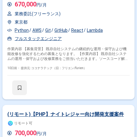
670,000
円/月
業務委託(フリーランス)
東京都
Python
AWS
Git
GitHub
React
Lambda
フルスタックエンジニア
作業内容 【募集背景】 既存自社システムの継続的な運用・保守および機
能改修を強化するための募集となります。 【作業内容】 既存自社システ
ムの運用・保守および改修業務をご担当いただきます。ソースコード解析
を行い仕様書を再構築していただきます。ビジネスロジックの抽出・整理
を行っていただきます。技術的負債の解消に向けた改善提案を実施してい
10日前・
提供元: ココナラテック（旧：フリエン/furien）
ただきます。AIツールを活用した効率的な開発を推進していただきます。
【求める人物像】 最新技術（特にAIツールやIDE）への感度が高く、積極
的にキャッチアップ・導入できる方を求めています。「なぜ？」を深掘り
し、サービスをより良くするための課題解決を楽しめる方を歓迎します。
レガシーコードに対して前向きに取り組み、紐解くことにやりがいを感じ
られる方を求めています。チームと協力しながら自律的に考え行動できる
セルフスターターな方を求めています。タスク待ちではなく主体的にやる
べきことを見つけて課題解決に取り組める方、サービス運営のための問題
解決に積極的に関与できる方を歓迎します。 【ポジションの魅力】 既存
(リモート)【PHP】ナイトレジャー向け開発支援案件
自社システムの運用・保守から改修まで幅広い工程に関わることができ、
フルスタックなスキルを活かしていただけます。AIツールを活用した開発
リモート可
スタイルを実践できるため、最新の開発トレンドを取り入れながらスキル
700,000
アップを図れる環境です。技術的負債の解消やアーキテクチャ改善など、
円/月