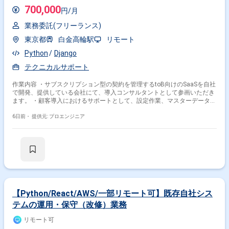
700,000
円/月
業務委託(フリーランス)
東京都
白金高輪駅
リモート
Python
Django
テクニカルサポート
作業内容 ・サブスクリプション型の契約を管理するtoB向けのSaaSを自社
で開発、提供している会社にて、導入コンサルタントとして参画いただき
ます。 ・顧客導入におけるサポートとして、設定作業、マスターデータ作
成、アドオン導入補助、テスト実施などを担当いただきます。 ・あわせ
て、導入定例会への参加、議事録作成、説明資料や運用資料の作成など、
6日前・
提供元: プロエンジニア
顧客折衝を伴う支援業務も発生します。 ・開発エンジニアとしての開発経
験を活かしながら、顧客課題を整理し、サービスを業務にフィットさせる
役割が求められます。 言語：Python、JavaScript、HTML FW：Django デ
ータベース：SQL インフラ：AWS、GCP その他：Linux、Excel、
PowerPoint
【Python/React/AWS/一部リモート可】既存自社シス
テムの運用・保守（改修）業務
リモート可