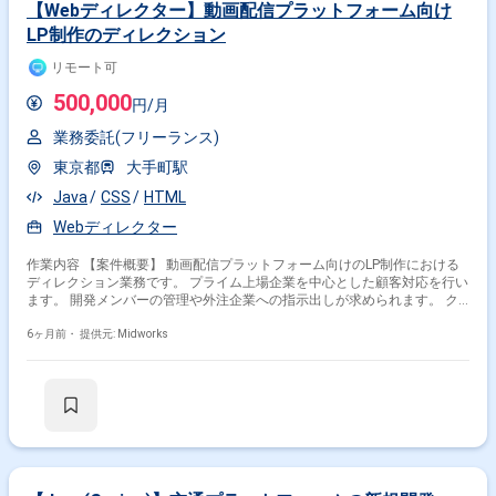
【Webディレクター】動画配信プラットフォーム向け
LP制作のディレクション
リモート可
500,000
円/月
業務委託(フリーランス)
東京都
大手町駅
Java
CSS
HTML
Webディレクター
作業内容 【案件概要】 動画配信プラットフォーム向けのLP制作における
ディレクション業務です。 プライム上場企業を中心とした顧客対応を行い
ます。 開発メンバーの管理や外注企業への指示出しが求められます。 ク
ライアントの要望を的確に判断し、柔軟に対応することが求められます。
リモートワークと出社勤務を併用します。 【作業内容】 ・動画配信プラ
6ヶ月前・
提供元: Midworks
ットフォームLPの企画・設計・制作ディレクション ・開発チーム（デザイ
ナー、エンジニア）への指示出しと進捗管理 ・外注企業へのデザイン・開
発依頼、進捗管理、品質管理 ・クライアントとの打ち合わせ、進捗報告、
課題解決