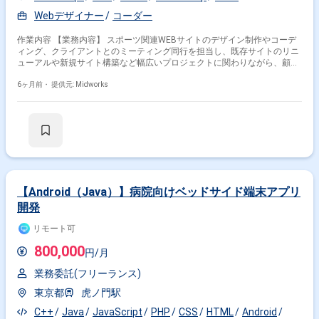
Webデザイナー
コーダー
作業内容 【業務内容】 スポーツ関連WEBサイトのデザイン制作やコーデ
ィング、クライアントとのミーティング同行を担当し、既存サイトのリニ
ューアルや新規サイト構築など幅広いプロジェクトに関わりながら、顧客
ニーズに沿ったサイト制作を行います。 【作業内容】 ・Photoshop、
Illustrator、XDを用いたWebサイトのデザイン制作 ・HTML、CSS、
6ヶ月前・
提供元: Midworks
JavaScript、Sassを用いたレスポンシブWebデザインコーディング ・クラ
イアントとの定例ミーティングへの同行、進捗報告、課題解決のための議
論への参加
【Android（Java）】病院向けベッドサイド端末アプリ
開発
リモート可
800,000
円/月
業務委託(フリーランス)
東京都
虎ノ門駅
C++
Java
JavaScript
PHP
CSS
HTML
Android