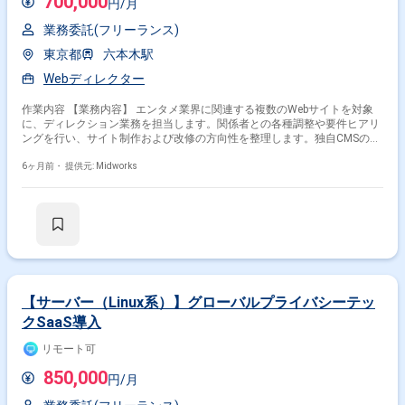
700,000
円/月
業務委託(フリーランス)
東京都
六本木駅
Webディレクター
作業内容 【業務内容】 エンタメ業界に関連する複数のWebサイトを対象
に、ディレクション業務を担当します。関係者との各種調整や要件ヒアリ
ングを行い、サイト制作および改修の方向性を整理します。独自CMSの組
み込みを含む制作進行を推進し、HTMLやCSS、JavaScriptを用いた開発環
境において、コーディングメンバーと密に連携しながら円滑なプロジェク
6ヶ月前・
提供元: Midworks
ト運営を行います。制作全体の進行管理と品質確保を通じて、Webサイト
の安定運用と改善に貢献します。 【作業内容】 ・エンタメ系Webサイト
のディレクション業務 ・関係者との調整および要件ヒアリング対応 ・独
自CMS組み込み業務の進行管理 ・コーディングメンバーとのコミュニケー
ション ・制作進行および品質管理対応 【稼働日数】週5日 【リモート日
数】週2日リモート
【サーバー（Linux系）】グローバルプライバシーテッ
クSaaS導入
リモート可
850,000
円/月