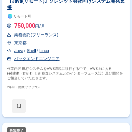
【Java(リモート)】クレジット会社向けシステム開発支
援
リモート可
750,000
円/月
業務委託(フリーランス)
東京都
Java
Shell
Linux
バックエンドエンジニア
作業内容 既存システムをAWS環境に移行する中で、AWS上にある
redshift（DWH）と新審査システムとのインターフェース設計及び開発を
掛け合わせ条件で絞り込む
ご担当していただきます。
2年前・
提供元: フリコン
職種で絞り込む
Shell × インフラエンジニア
Shell × サーバーエンジニア
特徴で絞り込む
Shell × 副業