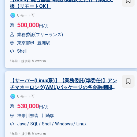
援【リモートOK】
リモート可
500,000
円/月
業務委託(フリーランス)
東京都
豊洲駅
Shell
5年前・
提供元: Midworks
【サーバー(Linux系)】【業務委託(準委任)】アン
チマネーロング(AML)パッケージの各金融機関向
け／バージョンUP対応や新規導入支援作業【リ
リモート可
モートOK】
530,000
円/月
神奈川県
川崎駅
Java
SQL
Shell
Windows
Linux
4年前・
提供元: Midworks