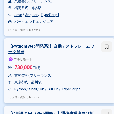
業務委託(フリーランス)
福岡県
博多駅
Java
Angular
TypeScript
バックエンドエンジニア
8ヶ月前・
提供元: Midworks
【Python(Web開発系)】自動テストフレームワ
ーク開発
フルリモート
730,000
円/月
業務委託(フリーランス)
東京都
品川駅
Python
Shell
Git
GitHub
TypeScript
7ヶ月前・
提供元: Midworks
【C言語/C++（Web開発）】通信事業者向け新