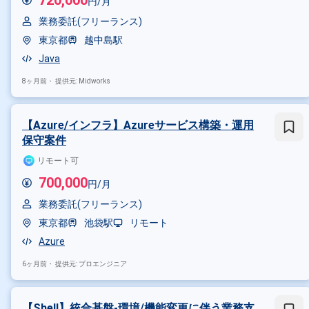
720,000
円/月
業務委託(フリーランス)
その他の条件で検索する
東京都
越中島駅
Java
その他開発言語・スキルから探す
8ヶ月前・
提供元: Midworks
Linux
SQL
Java
Oracle
その他の職種から探す
【Azure/インフラ】Azureサービス構築・運用
インフラエンジニア
サーバー
保守案件
リモート可
700,000
円/月
業務委託(フリーランス)
東京都
池袋駅
リモート
Azure
6ヶ月前・
提供元: プロエンジニア
【Shell】統合基盤-環境/機能変更に伴う業務支