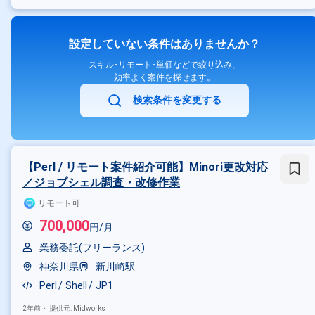
設定していない条件はありませんか？
スキル･リモート･単価などで絞り込み、
効率よく案件を探せます。
検索条件を変更する
【Perl / リモート案件紹介可能】Minori更改対応
／ジョブシェル調査・改修作業
リモート可
700,000
円/月
業務委託(フリーランス)
神奈川県
新川崎駅
Perl
Shell
JP1
2年前・
提供元: Midworks