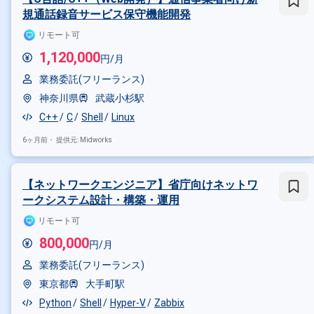
規通話録音サービス保守機能開発
リモート可
1,120,000
円/月
業務委託(フリーランス)
神奈川県
武蔵小杉駅
C++
C
Shell
Linux
6ヶ月前・
提供元: Midworks
【ネットワークエンジニア】省庁向けネットワ
ークシステム設計・構築・運用
リモート可
800,000
円/月
業務委託(フリーランス)
東京都
大手町駅
Python
Shell
Hyper-V
Zabbix