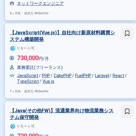
ネットワークエンジニア
6ヶ月前・
提供元: Midworks
【JavaScript(Vue.js)】自社向け新原材料購買シ
ステム構築開発
リモート可
730,000
円/月
業務委託(フリーランス)
JavaScript
PHP
CakePHP
FuelPHP
Laravel
React
TypeScript
Vue.js
掛け合わせ条件で絞り込む
7ヶ月前・
提供元: Midworks
職種で絞り込む
【Java(その他FW)】流通業界向け物流業務シス
Shell × インフラエンジニア
Sh
テム保守開発
特徴で絞り込む
リモート可
Shell × 副業