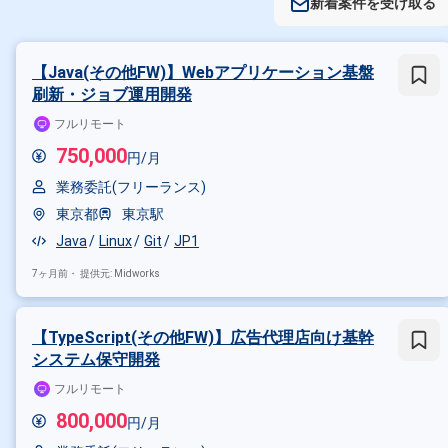
新着案件を受け取る
【Java(その他FW)】Webアプリケーション基盤
刷新・ジョブ運用開発
フルリモート
750,000
円/月
業務委託(フリーランス)
東京都
東京駅
Java
Linux
Git
JP1
7ヶ月前・
提供元: Midworks
【TypeScript(その他FW)】広告代理店向け基幹
システム保守開発
フルリモート
800,000
円/月