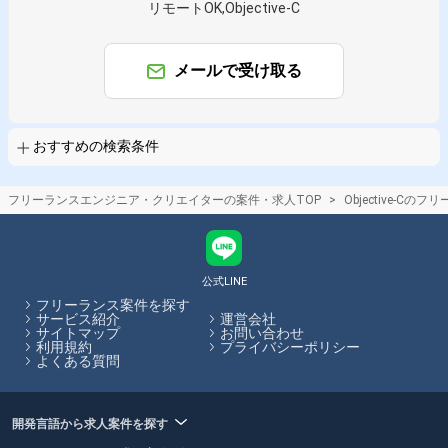
リモートOK,Objective-C
Objective-C × アプリケーションエンジニア
業界で絞り込む
メールで受け取る
Objective-C × サービス
特徴で絞り込む
おすすめの検索条件
Objective-C × 副業
フリーランスエンジニア・クリエイターの案件・求人TOP
Objective-C
その他の条件で検索する
その他開発言語・スキルから探す
公式LINE
iOS
Swift
Java
Android
Kotlin
MySQL
フリーランス案件を探す
JavaScript
PHP
AWS
Xcode
サービス紹介
運営会社
サイトマップ
お問い合わせ
利用規約
プライバシーポリシー
その他の職種から探す
よくある質問
スマホアプリエンジニア
アプリケーションエンジニア
サーバーサイドエンジニア
開発言語から求人案件を探す
ネイティブアプリエンジニア