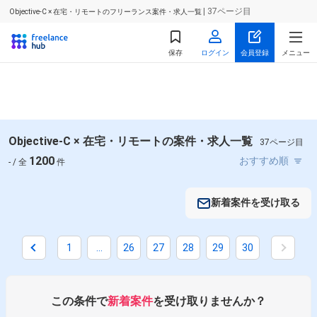
| 37ページ目
Objective-C × 在宅・リモートのフリーランス案件・求人一覧
保存
ログイン
会員登録
メニュー
Objective-C × 在宅・リモートの案件・求人一覧
37ページ目
1200
- / 全
件
新着案件を受け取る
1
...
26
27
28
29
30
掛け合わせ条件で絞り込む
職種で絞り込む
この条件で
新着案件
を受け取りませんか？
Objective-C × スマホアプリエンジニア