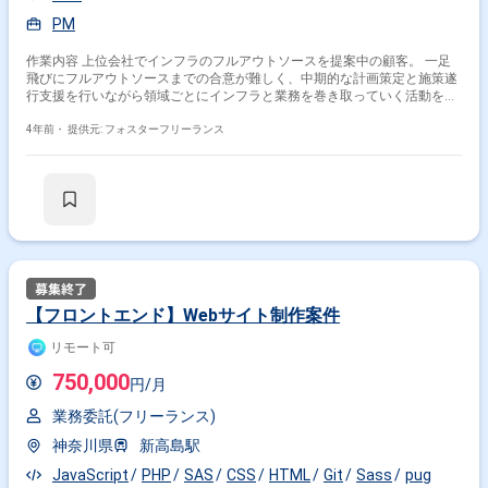
PM
作業内容 上位会社でインフラのフルアウトソースを提案中の顧客。 一足
飛びにフルアウトソースまでの合意が難しく、中期的な計画策定と施策遂
行支援を行いながら領域ごとにインフラと業務を巻き取っていく活動を推
進する。 ＜オフサイト体制＞ 4-6月でインフラの中期計画・ロードマップ
を策定し、「ZTNAへの変革」「システムクラウド化」「グループ全体の
4年前・
提供元: フォスターフリーランス
ガバナンス向上」などの取り組みの初手となるプロジェクトを立ち上げる
＜オンサイト体制＞ 並行して、足元課題である「主要拠点NW改善」
「SASEの安定化」「エンドポイント管理適正化」「バックアップ用スト
レージEoL対応」などの施策を、顧客側PMとして推進していく ※顧客のイ
ンフラ責任者の横に付いて仕事をするイメージ ＜参画フェーズ＞ インフ
ラ中期計画推進と連動したFY22施策の遂行 ＜備考＞ リモートと出社並行
＜基本時間＞ 9：00～18：00
【フロントエンド】Webサイト制作案件
リモート可
750,000
円/月
業務委託(フリーランス)
神奈川県
新高島駅
JavaScript
PHP
SAS
CSS
HTML
Git
Sass
pug