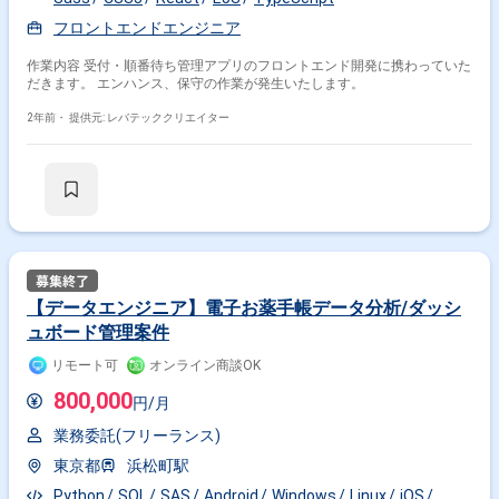
フロントエンドエンジニア
作業内容 受付・順番待ち管理アプリのフロントエンド開発に携わっていた
だきます。 エンハンス、保守の作業が発生いたします。
2年前・
提供元: レバテッククリエイター
【データエンジニア】電子お薬手帳データ分析/ダッシ
ュボード管理案件
リモート可
オンライン商談OK
800,000
円/月
業務委託(フリーランス)
東京都
浜松町駅
Python
SQL
SAS
Android
Windows
Linux
iOS