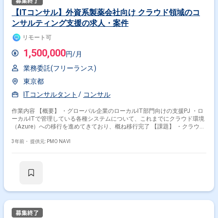
【ITコンサル】外資系製薬会社向け クラウド領域のコ
ンサルティング支援の求人・案件
リモート可
1,500,000
円/月
業務委託(フリーランス)
東京都
ITコンサルタント
コンサル
作業内容 【概要】 ・グローバル企業のローカルIT部門向けの支援PJ ・ロ
ーカルITで管理している各種システムについて、これまでにクラウド環境
（Azure）への移行を進めてきており、概ね移行完了 【課題】 ・クラウド
環境（Azure）への移行は完了したものの、クラウドベースでの最適化が
できておらず、障害発生やAzureの仕様変更にフレキシブルに対応できな
3年前・
提供元: PMO NAVI
い ・クラウド環境（Azure）で稼働している各種システムの開発は複数の
ベンダに委託しており、各種ドキュメントが体系的に整理されていない
【業務内容】 ・クラウドベースの最適化に向けたコンサルティング支援：
過去の障害や開発ベンダとのコミュニケーションをインプットに問題調
査・課題やリスクの整理・解決策の提案を支援 ・稼働している各種システ
ムのドキュメント体系の整理支援：現状ドキュメントのたな卸し、体系の
整理、改善に向けたアクションの計画策定を支援 【その他】 クラウド環
境（Azure）で稼働している主要システム CRM、PowerCenter、SAS/SQL
DB、JP1、データ連携（ADF）、Runbook 等 ※上記システムそれぞれに