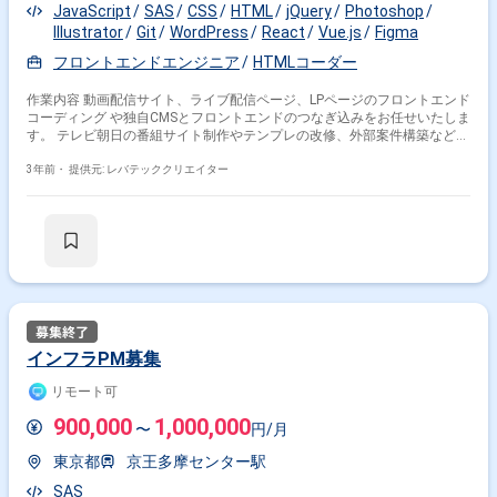
JavaScript
SAS
CSS
HTML
jQuery
Photoshop
Illustrator
Git
WordPress
React
Vue.js
Figma
フロントエンドエンジニア
HTMLコーダー
作業内容 動画配信サイト、ライブ配信ページ、LPページのフロントエンド
コーディング や独自CMSとフロントエンドのつなぎ込みをお任せいたしま
す。 テレビ朝日の番組サイト制作やテンプレの改修、外部案件構築などさ
まざまおまかせします。
3年前・
提供元: レバテッククリエイター
インフラPM募集
リモート可
900,000
1,000,000
〜
円/月
東京都
京王多摩センター駅
SAS