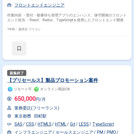
フロントエンドエンジニア
作業内容 ・受付・順番待ち管理アプリのエンハンス、保守開発のフロント
エンド担当 ・React、Redux、TypeScriptを使用したフロントエンド開発
1年前・
提供元: フリコン
【プリセールス】製品プロモーション案件
リモート可
オンライン商談OK
650,000
円/月
業務委託(フリーランス)
その他の条件で検索する
東京都
田町駅
その他開発言語・スキルから探す
SAS
CSS
HTML5
HTML
Git
LESS
TypeScript
インフラエンジニア
セールスエンジニア
PM
PMO