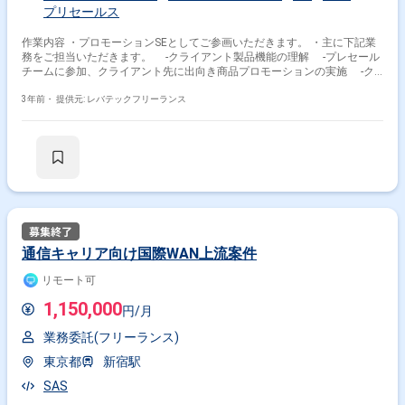
SQL
JavaScript
CSS
Python
HTML
プリセールス
HTML5
React
AWS
Vue.js
jQuery
作業内容 ・プロモーションSEとしてご参画いただきます。 ・主に下記業
その他の職種から探す
務をご担当いただきます。 -クライアント製品機能の理解 -プレセール
チームに参加、クライアント先に出向き商品プロモーションの実施 -ク
ライアント業務の問題点の理解、その要件の把握、クライアントの製品に
フロントエンドエンジニア
データサイエンティスト
ついての情報収集
3年前・
提供元: レバテックフリーランス
PM
PMO
サーバーサイドエンジニア
通信キャリア向け国際WAN上流案件
リモート可
1,150,000
円/月
業務委託(フリーランス)
東京都
新宿駅
SAS