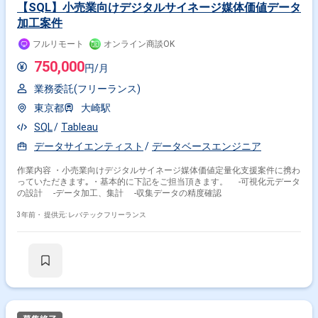
【SQL】小売業向けデジタルサイネージ媒体価値データ
加工案件
フルリモート
オンライン商談OK
750,000
円/月
業務委託(フリーランス)
東京都
大崎駅
SQL
Tableau
データサイエンティスト
データベースエンジニア
作業内容 ・小売業向けデジタルサイネージ媒体価値定量化支援案件に携わ
っていただきます｡ ・基本的に下記をご担当頂きます。 ‐可視化元データ
の設計 ‐データ加工、集計 ‐収集データの精度確認
3年前・
提供元: レバテックフリーランス