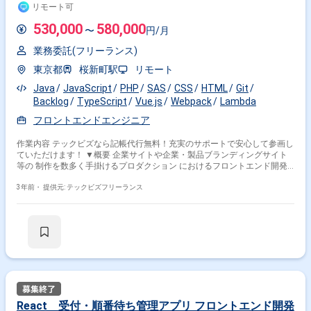
リモート可
530,000
580,000
〜
円/月
業務委託(フリーランス)
東京都
桜新町駅
リモート
Java
JavaScript
PHP
SAS
CSS
HTML
Git
Backlog
TypeScript
Vue.js
Webpack
Lambda
フロントエンドエンジニア
作業内容 テックビズなら記帳代行無料！充実のサポートで安心して参画し
ていただけます！ ▼概要 企業サイトや企業・製品ブランディングサイト
等の 制作を数多く手掛けるプロダクション におけるフロントエンド開発
案件となります。 最新機器を揃えた自社ビルのクリエイティブオフィスも
有り、 こだわり抜いたアウトプットの品質に定評のある企業様です。 参
3年前・
提供元: テックビズフリーランス
画後はスキルセットやご意向に合わせて、 下記案件のいずれかに携わって
いただく想定です。 (1)クライアントワーク(受託)案件 コーポレートサイ
トやエンターテインメント系 サイトのリニューアル・新規制作案件です。
HTML/CSS/JavaScript(Vue.js)/TypeScriptなど を用いたサイト制作をお任
せする想定です。 (2)自社サービス開発案件 2023年よりリリースされてい
る 自社サービスのフロントエンド開発案件です。 瞬間的な情報シェアを
実現した 次世代コミュニケーションツールの 機能実装・画面開発に携わ
っていただく予定です。 ▼条件等 勤務地:リモート可/桜新町 ※参画後初期
は慣れるまでの間出社はございますが、フルリモートも可能です 精算
幅:140-180h 面談:1回 ※週5日〜OKの案件です！
React 受付・順番待ち管理アプリ フロントエンド開発