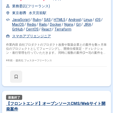
業務委託(フリーランス)
東京都
水天宮前駅
JavaScript
Ruby
SAS
HTML5
Android
Linux
iOS
MacOS
Redis
Rails
Docker
Nginx
Git
JIRA
GitHub
CentOS
React
Terraform
スマホアプリエンジニア
作業内容 自社プロダクトのプロダクト改善や製薬企業との案件を数ヶ月単
位のプロジェクトとしてフェージングし、開発仕様策定・ディレクショ
ン・進行管理を行っていただきます。 同時に複数の案件(2〜3)の案件を管
理していただきます。 製薬企業との定例会議への参加や、営業・企画、ユ
ーザーサポートなどの各部署からの相談を受けて、よりよい結果を生むた
4年前・
提供元: フォスターフリーランス
めの調整や判断をしていただきます。 製薬企業への提案を行う際に必要な
情報(メンバーのリソース、システム面での実現可能性、中長期的な)を営
業チームに提供し提案をサポートします。 ＜配属先とチーム体制＞ 配属
先：プロダクト開発部 ディレクショングループ プロダクト開発部人数：
約20名(エンジニア, デザイナー, QA, 開発ディレクター) ※20代～50代と幅
広い年齢層のメンバーが在籍 ※フル在宅勤務でスピード感ある開発を行っ
ています ※ブランドデザインは別チームのデザイナーが担当しているため
プロダクト開発に専念できます ＜開発環境＞ 言語：JavaScript (ES2017),
Ruby 2.6, HTML5, SASS ライブラリ・フレームワーク：Ruby on Rails 6,
React.js, React Native(iOS, Android), Redux OS：Linux(CentOS), macOS
【フロントエンド】オープンソースCMS/Webサイト開
クラウド環境：Amazon Web Service ミドルウェア：nginx, Redis, Docker,
発案件
MariaDB ソース管理：Git, GitHub プロジェクト管理：JIRA その他：