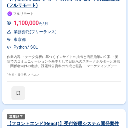
(フルリモート)
フルリモート
1,100,000
円/月
業務委託(フリーランス)
東京都
Python
SQL
作業内容 ・データ分析に基づくインサイトの抽出と活用施策の立案 ・英
語でのコミュニケーションを基本として日欧米のステークホルダーと連携
・関係者向けの進捗、課題報告資料の作成と報告 ・マーケティングデータ
の分析や業務プロセスの最適化に向けたモデル構築、アルゴリズムの開発
など
1年前・
提供元: フリコン
【フロントエンド(React)】受付管理システム開発案件