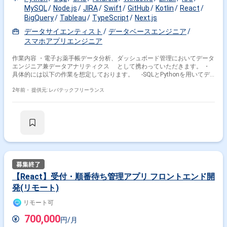
MySQL
Node.js
JIRA
Swift
GitHub
Kotlin
React
BigQuery
Tableau
TypeScript
Next.js
データサイエンティスト
データベースエンジニア
スマホアプリエンジニア
作業内容 ・電子お薬手帳データ分析、ダッシュボード管理においてデータ
エンジニア兼データアナリティクス として携わっていただきます。 ・
具体的には以下の作業を想定しております。 -SQLとPythonを用いてデ
ータ分析、および結果の共有 -他部門向けの定期集計 -分析に活用する
マスタデータ -クライアント向けのダッシュボード -ダッシュボード、
2年前・
提供元: レバテックフリーランス
PythonならびにTableauで作成された定期更新プログラムの運用保守
【React】受付・順番待ち管理アプリ フロントエンド開
発(リモート)
リモート可
700,000
円/月