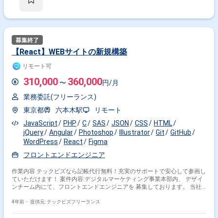
【React】WEBサイトの新規構築
リモート可
310,000
360,000
〜
円/月
業務委託(フリーランス)
東京都
六本木駅
リモート
JavaScript
PHP
C
SAS
JSON
CSS
HTML
jQuery
Angular
Photoshop
Illustrator
Git
GitHub
WordPress
React
Figma
フロントエンドエンジニア
作業内容 テックビズなら記帳代行無料！充実のサポートで安心して参画し
ていただけます！ 案件内容:デジタルマーケティング事業本部内、 デザイ
ンチーム内にて、フロントエンドエンジニアを 募集しております。 当社
顧客で担当する様々な案件のデザインを 統括しているチームに所属して頂
きます。 チーム内のフロントエンドの担当としてUI/UXに 関わる領域等、
4年前・
提供元: テックビズフリーランス
幅広くご活躍頂けるポジションです。 WEBサイトの新規構築・運用も含