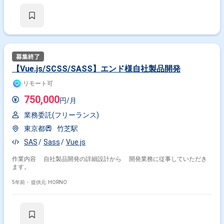
めたコーディング。 jQueryやAPIを使用したJSON読み込みなどJavaScript
業務 全般。 某大手テレビ局の番組サイト制作やテンプレの改修、 外部案
件構築などさまざま。 [歓迎する人材像] ・向上心・探究心のある方 ・意欲
が高く責任感のある方(長期の就業希望) ・個人プレーでなくチームで成長
する意識を持てる方 ・コミュニケーション能力の高い方 ・UXに興味があ
る方 ・マルチタスク(同時進行)への適応力がある方 [求める人物像] ・向上
心・探究心のある方 ・意欲が高く責任感のある方(長期の就業希望) ・個人
プレーでなくチームで成長する意識を持てる方 ・コミュニケーション能力
の高い方 ・UXに興味がある方 ・マルチタスク(同時進行)への適応力があ
【Vue.js/SCSS/SASS】エンド様自社製品開発
る方 [仕事の魅力] デザイン領域の上流から携わることができるポジション
です ▼勤務地等 最寄駅:リモート可 ※現場は六本木 ※地方の方も検討可 勤
リモート可
務時間:11:00~19:00(所定労働時間7時間、休憩時間1時間) ▼条件面 面談:1
回(Meet予定) 精算:140-180h ※週5日〜OKの案件です！
750,000
円/月
業務委託(フリーランス)
東京都
竹芝駅
SAS
Sass
Vue.js
作業内容 自社製品開発の詳細設計から 開発業務に従事していただき
ます。
5年前・
提供元: HORNO