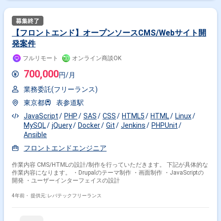
【フロントエンド】オープンソースCMS/Webサイト開
発案件
フルリモート
オンライン商談OK
700,000
円/月
業務委託(フリーランス)
東京都
表参道駅
JavaScript
PHP
SAS
CSS
HTML5
HTML
Linux
MySQL
jQuery
Docker
Git
Jenkins
PHPUnit
Ansible
フロントエンドエンジニア
作業内容 CMS/HTMLの設計/制作を行っていただきます。 下記が具体的な
作業内容になります。 ・Drupalのテーマ制作 ・画面制作 ・JavaScriptの
開発 ・ユーザーインターフェイスの設計
4年前・
提供元: レバテックフリーランス