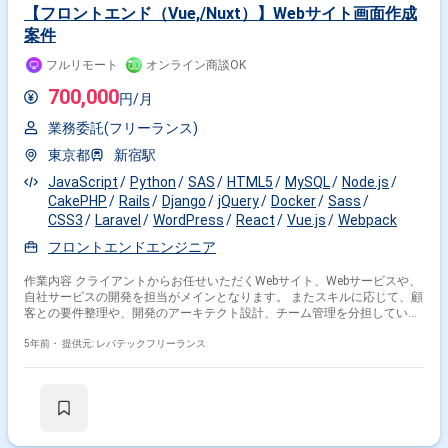
開発ベンダ（主要ベンダ3-4社）が紐づいているが、運用については1社に
【フロントエンド（Vue,/Nuxt）】Webサイト画面作成
集約している状況
案件
フルリモート
オンライン商談OK
700,000
円/月
業務委託(フリーランス)
東京都
新宿駅
JavaScript
Python
SAS
HTML5
MySQL
Node.js
CakePHP
Rails
Django
jQuery
Docker
Sass
CSS3
Laravel
WordPress
React
Vue.js
Webpack
フロントエンドエンジニア
作業内容 クライアントからお任せいただくWebサイト、Webサービスや、
自社サービスの開発を担当がメインとなります。 またスキルに応じて、顧
客との要件整理や、開発のアーキテクト設計、チーム管理を分担していた
だきます。
5年前・
提供元: レバテックフリーランス