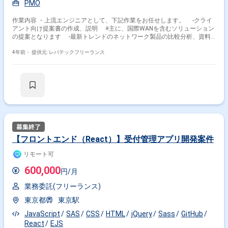
PMO
作業内容 ・上流エンジニアとして、下記作業をお任せします。 -クライ
アント向け提案書の作成、説明 ※主に、国際WANを含むソリューション
の提案となります -最新トレンドのネットワーク製品の比較分析、資料
作成 -既存NW構成の調査 ※通信キャリア内WANの構成調査、コンフィ
グ調査等 -クライアントや同社内から寄せられる質問対応
4年前・
提供元: レバテックフリーランス
【フロントエンド（React）】受付管理アプリ開発案件
リモート可
600,000
円/月
業務委託(フリーランス)
東京都
東京駅
JavaScript
SAS
CSS
HTML
jQuery
Sass
GitHub
React
EJS