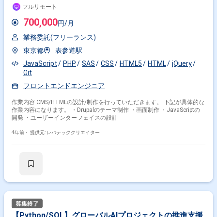
Terraform, WebRTC ＜備考＞ MacBook Pro貸与 フルリモート
フルリモート
700,000
円/月
業務委託(フリーランス)
東京都
表参道駅
JavaScript
PHP
SAS
CSS
HTML5
HTML
jQuery
Git
フロントエンドエンジニア
作業内容 CMS/HTMLの設計/制作を行っていただきます。 下記が具体的な
作業内容になります。 ・Drupalのテーマ制作 ・画面制作 ・JavaScriptの
開発 ・ユーザーインターフェイスの設計
4年前・
提供元: レバテッククリエイター
【Python/SQL】グローバルAIプロジェクトの推進支援