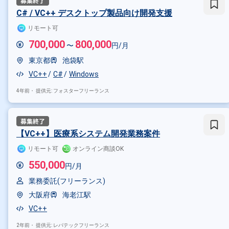
C++
C
Windows
Linux
C# / VC++ デスクトップ製品向け開発支援
その他の職種から探す
リモート可
700,000
800,000
サーバーサイドエンジニア
組
〜
円/月
東京都
池袋駅
VC++
C#
Windows
4年前・
提供元: フォスターフリーランス
【VC++】医療系システム開発業務案件
リモート可
オンライン商談OK
550,000
円/月
業務委託(フリーランス)
大阪府
海老江駅
VC++
2年前・
提供元: レバテックフリーランス