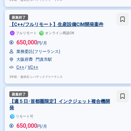
【C++/フルリモート】生産設備CIM開発案件
フルリモート
オンライン商談OK
650,000
円/月
業務委託(フリーランス)
大阪府
門真市駅
C++
VC++
2年前・
提供元: レバテックフリーランス
【週５日･首都圏限定】インクジェット複合機開
発
リモート可
650,000
円/月