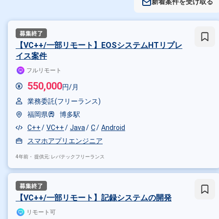
新着案件を受け取る
【VC++/一部リモート】EOSシステムHTリプレ
イス案件
フルリモート
550,000
円/月
業務委託(フリーランス)
福岡県
博多駅
C++
VC++
Java
C
Android
スマホアプリエンジニア
4年前・
提供元: レバテックフリーランス
【VC++/一部リモート】記録システムの開発
リモート可