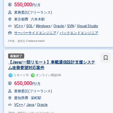
550,000
円/月
業務委託(フリーランス)
東京都
六本木駅
VC++
SQL
Windows
Oracle
SVN
Visual Studio
サーバーサイドエンジニア
バックエンドエンジニア
3年前・
提供元: Freelance match
【Java/一部リモート】車載通信設計支援システ
ム改善要望対応案件
リモート可
オンライン商談OK
650,000
円/月
業務委託(フリーランス)
愛知県
栄町駅
VC++
Java
Oracle
2年前・
提供元: レバテックフリーランス