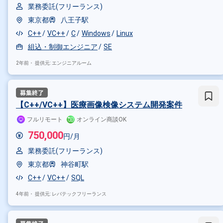
業務委託(フリーランス)
東京都
八王子駅
C++
VC++
C
Windows
Linux
組込・制御エンジニア
SE
2年前・
提供元: エンジニアルーム
【C++/VC++】医療画像検像システム開発案件
フルリモート
オンライン商談OK
750,000
円/月
業務委託(フリーランス)
東京都
神谷町駅
C++
VC++
SQL
4年前・
提供元: レバテックフリーランス
その他の条件で検索する
その他開発言語・スキルから探す