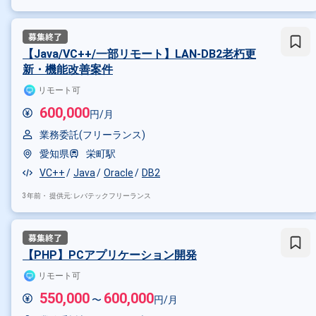
【Java/VC++/一部リモート】LAN-DB2老朽更
新・機能改善案件
リモート可
600,000
円/月
業務委託(フリーランス)
愛知県
栄町駅
VC++
Java
Oracle
DB2
3年前・
提供元: レバテックフリーランス
【PHP】PCアプリケーション開発
リモート可
550,000
600,000
〜
円/月