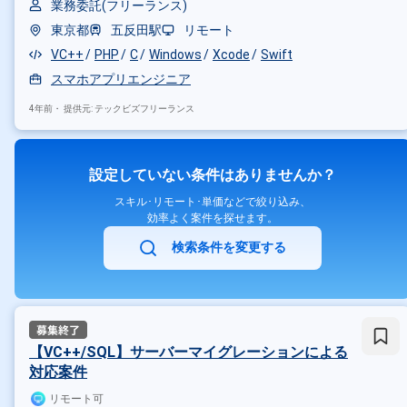
業務委託(フリーランス)
東京都
五反田駅
リモート
VC++
PHP
C
Windows
Xcode
Swift
スマホアプリエンジニア
4年前・
提供元: テックビズフリーランス
設定していない条件はありませんか？
スキル･リモート･単価などで絞り込み、
効率よく案件を探せます。
検索条件を変更する
【VC++/SQL】サーバーマイグレーションによる
対応案件
リモート可