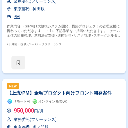
業務委託(フリーランス)
東京都
神田駅
PM
作業内容 ・SIer向け大規模システム開発、構築プロジェクトの管理支援に
携わっていただきます。 ・主に下記作業をご担当いただきます。 - チーム
全体の情報整理、意思決定支援 - 進捗管理 - リスク管理 - ステークホルダ調
整 - 品質保証などの推進
2ヶ月前・
提供元: レバテックフリーランス
NEW
【上流/PM】金融プロダクト向けフロント開発案件
リモート可
オンライン商談OK
950,000
円/月
業務委託(フリーランス)
東京都
虎ノ門駅