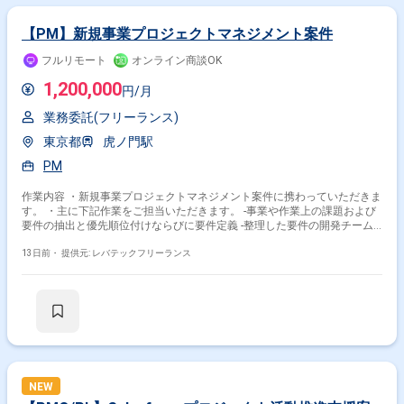
【PM】新規事業プロジェクトマネジメント案件
フルリモート
オンライン商談OK
1,200,000
円/月
業務委託(フリーランス)
東京都
虎ノ門駅
PM
作業内容 ・新規事業プロジェクトマネジメント案件に携わっていただきま
す。 ・主に下記作業をご担当いただきます。 -事業や作業上の課題および
要件の抽出と優先順位付けならびに要件定義 -整理した要件の開発チーム
への連携および開発の推進 -AIを基盤としたアジャイルプロセスやシステ
ム開発管理の設計と運用および改善の主導 -メンバーの育成やリソースお
13日前・
提供元: レバテックフリーランス
よびタスクや課題の管理 -新しい技術の探索や習得および評定とチームの
開発手法への取り込み -マネジメント層への適切な進捗や課題およびリス
クの報告
NEW