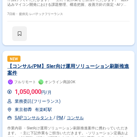
込みマイコン開発における課題整理、構造把握、改善方針の策定 - AIツー
ル(GitHub Copilot、Microsoft Copilot、Claude Code)を開発工程へ組み込
む設計(設計書作成、実装支援、レビュー、テスト、デバッグ 等) - AI出力
7日前・
提供元: レバテックフリーランス
の品質担保設計(レビュー観点、誤り検知、承認フロー、ログ、権限・セキ
ュリティ) - PM、PLとしての進捗、課題、品質管理、開発現場と管理層と
の折衝 - 投資対効果の整理、本番適用条件の定義から運用定着までの推進
NEW
【コンサル/PM】SIer向け運用ソリューション刷新推進
案件
フルリモート
オンライン商談OK
1,050,000
円/月
業務委託(フリーランス)
東京都
有楽町駅
SAPコンサルタント
PM
コンサル
作業内容 ・SIer向け運用ソリューション刷新推進案件に携わっていただき
ます。 ・主に下記作業をご担当いただきます。 - ソリューション定義およ