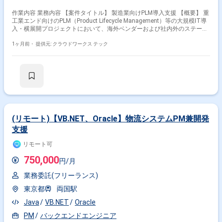
作業内容 業務内容 【案件タイトル】 製造業向けPLM導入支援 【概要】 重
工業エンド向けのPLM（Product Lifecycle Management）等の大規模IT導
入・横展開プロジェクトにおいて、海外ベンダーおよび社内外のステーク
ホルダーをリードしながら、プロジェクト全体を推進いただくITコンサル
ポジションです。 プロジェクトは流動性が高く、要件や課題が都度変化す
1ヶ月前・
提供元: クラウドワークス テック
る環境のため、関係者との対話を通じて情報を整理し、課題を構造化・優
先順位付けしたうえで、主体的にプロジェクトを前進させられる方を求め
ています。 先方オフィス（名古屋（伏見））へ柔軟に出社できる方が望ま
しく、特に参画初期は対面でのコミュニケーションを重視しています。
【具体的な業務内容】 プロジェクト全体の進捗・課題・リスク・品質管理
海外ベンダーおよび顧客・関連部署との折衝、ファシリテーション ステー
クホルダーとの合意形成および意思決定支援 課題の抽出・優先順位付け・
解決推進 PMOメンバーへのタスク指示・レビュー・進捗フォロー 顧客向
け報告資料、WBS、各種管理資料の作成・レビュー PLM等のシステム導入
(リモート)【VB.NET、Oracle】物流システムPM兼開発
に伴うプロジェクト推進 【必須スキル・経験】 システム導入プロジェク
支援
トにおいてPMとしてプロジェクト全体を推進した経験 50～100名以上規
模のプロジェクトにおけるPMまたはリードPM経験 プロジェクト計画策
リモート可
定、進捗管理、課題管理、リスク管理、品質管理の実務経験 ベンダーコン
トロールおよび複数ステークホルダーとの調整経験 顧客向け報告書、
750,000
円/月
WBS等のプロジェクト管理資料作成経験 不確実性の高い環境でも主体的
に情報収集・課題整理・意思決定支援を行い、プロジェクトを推進できる
業務委託(フリーランス)
方 週3日以上、名古屋（伏見）へ出社可能な方 【歓迎スキル・経験】 製造
業またはPLM関連プロジェクト経験 海外ベンダーとの協業・オフショアマ
東京都
両国駅
ネジメント経験 英語でのメール・会議対応経験 コンサルティングファー
Java
VB.NET
Oracle
ムでのPM経験 大規模システム導入・ERP・PLM・SCM等の導入経験 炎上
案件や難航案件の立て直し経験 【人物像】 指示待ちではなく、自ら課題
PM
バックエンドエンジニア
を見つけて推進できる方 関係者へ積極的に働きかけ、必要な情報を収集・