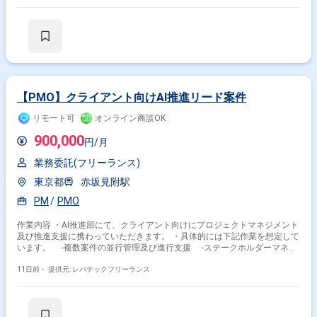
【PMO】クライアント向けAI推進リード案件
リモート可
オンライン商談OK
900,000
円/月
業務委託(フリーランス)
東京都
赤坂見附駅
PM
PMO
作業内容 ・AI推進部にて、クライアント向けにプロジェクトマネジメント
及び推進支援に携わっていただきます。 ・具体的には下記作業を想定して
います。 -複数案件の並行管理及び進行支援 -ステークホルダーマネジ
メント -プロジェクトの課題管理及び進捗管理
11日前・
提供元: レバテックフリーランス