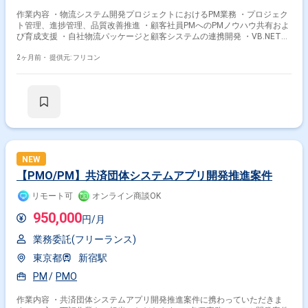
整理できる方 現場・顧客・ベンダーの間に入り、合意形成を進められる方
作業内容 ・物流システム開発プロジェクトにおけるPM業務 ・プロジェク
状況変化に柔軟に対応しながらプロジェクトを前進させられる方 関わるサ
ト管理、進捗管理、品質改善推進 ・顧客社員PMへのPMノウハウ共有およ
ービス・プロダクト 優良ITベンチャー企業に従事いただきます ※今回は1
び育成支援 ・自社物流パッケージと顧客システムの連携開発 ・VB.NETお
社先のエンドクライアントの案件に参画頂く予定です
よびOracleを用いた開発対応 ・要件定義およびゴーライブ時の出張対応
2ヶ月前・
提供元: フリコン
NEW
【PMO/PM】共済団体システムアプリ開発推進案件
リモート可
オンライン商談OK
950,000
円/月
業務委託(フリーランス)
東京都
新宿駅
PM
PMO
作業内容 ・共済団体システムアプリ開発推進案件に携わっていただきま