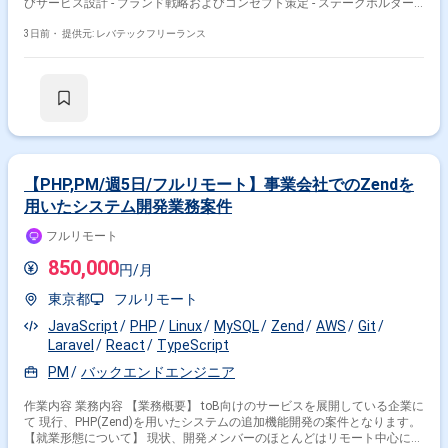
びサービス設計 - ブランド戦略およびコンセプト策定 - ステークホルダー
マネジメント(合意形成推進) - プロジェクトマネジメント
3日前・
提供元: レバテックフリーランス
【PHP,PM/週5日/フルリモート】事業会社でのZendを
用いたシステム開発業務案件
フルリモート
850,000
円/月
東京都
フルリモート
JavaScript
PHP
Linux
MySQL
Zend
AWS
Git
Laravel
React
TypeScript
PM
バックエンドエンジニア
作業内容 業務内容 【業務概要】 toB向けのサービスを展開している企業に
て 現行、PHP(Zend)を用いたシステムの追加機能開発の案件となります。
【就業形態について】 現状、開発メンバーのほとんどはリモート中心にて