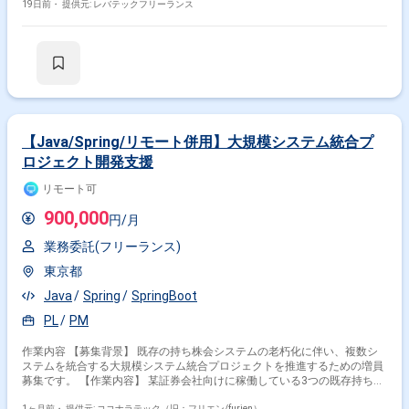
定例会議での課題、リスク起票、ステータス管理、クローズフォロー - 週
19日前・
提供元: レバテックフリーランス
次/月次定例会議のアジェンダ作成、資料準備、議事録作成 - ステアリング
コミッティ向け報告資料作成 - 成果物レビュー進捗管理、版管理 - 品質、
レビュー記録の集計、報告 - 工数実績の収集、集計、予実差異分析 - 月次
予実報告資料の作成支援 - プロジェクトプロセスの改善支援 - PM、プロジ
ェクトリーダーからの依頼事項対応 - 計画書の作成 - シナリオ、ケースの
作成およびレビュー
【Java/Spring/リモート併用】大規模システム統合プ
ロジェクト開発支援
リモート可
900,000
円/月
業務委託(フリーランス)
東京都
Java
Spring
SpringBoot
PL
PM
作業内容 【募集背景】 既存の持ち株会システムの老朽化に伴い、複数シ
ステムを統合する大規模システム統合プロジェクトを推進するための増員
募集です。 【作業内容】 某証券会社向けに稼働している3つの既存持ち株
会システムの統合に向けた開発プロセスをご担当いただきます。現在は要
1ヶ月前・
提供元: ココナラテック（旧：フリエン/furien）