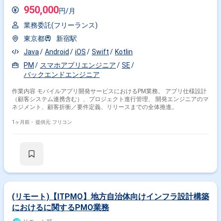
950,000
円/月
業務委託(フリーランス)
東京都
新宿駅
Java
Android
iOS
Swift
Kotlin
PM
スマホアプリエンジニア
SE
バックエンドエンジニア
作業内容 モバイルアプリ開発サービスにおけるPM業務。 アプリ仕様設計
（顧客システム連携含む）、プロジェクト進行管理、 開発エンジニアのマ
ネジメント、顧客折衝／要件定義、リリースまでの全体推進。
1ヶ月前・
提供元: フリコン
(リモート)【ITPMO】地方自治体向けインフラ設計構築
におけるに関するPMO業務