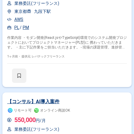
業務委託(フリーランス)
東京都
九段下駅
AWS
PL
PM
作業内容 ・モダン開発(React.jsやTypeScript)環境でのシステム開発プロジ
ェクトにおいてプロジェクトマネージャー(PL型)に 携わっていただきま
す。 ・主に下記作業をご担当いただきます。 - 現場の課題管理、進捗管
理、タスク整理 - クライアントとの仕様調整、折衝 - UI/UXデザイナーによ
る外部設計成果物の受け入れ - テスト担当とのテスト仕様確認 - IT、STの
1ヶ月前・
提供元: レバテックフリーランス
打鍵作業
【コンサル】AI導入案件
リモート可
オンライン商談OK
550,000
円/月
業務委託(フリーランス)