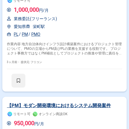
リモート可
1,000,000
円/月
業務委託(フリーランス)
愛知県
栄町駅
PL
PM
PMO
作業内容 地方自治体向けインフラ設計構築案件におけるプロジェクト管理
について、PMOの立場からPM及びPLの業務を支援する役割です。 プロジ
ェクト事務方ではなくPM補佐としてプロジェクトの推進や管理に責任を
持つ役割となります。
3ヶ月前・
提供元: フリコン
【PM】モダン開発環境におけるシステム開発案件
リモート可
オンライン商談OK
950,000
円/月