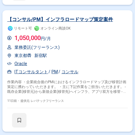
その他開発言語・スキルから探す
【コンサル/PM】インフラロードマップ策定案件
AWS
Java
PHP
Python
JavaScript
Linux
React
TypeScript
SQL
Azure
リモート可
オンライン商談OK
1,050,000
円/月
その他の職種から探す
業務委託(フリーランス)
PMO
PL
ITコンサルタント
コンサル
東京都
新宿駅
インフラエンジニア
Oracle
ITコンサルタント
PM
コンサル
作業内容 ・企業統合後のPMIにおけるインフラロードマップ及び移管計画
策定に携わっていただきます。 ・主に下記作業をご担当いただきます。 -
既存企業(移管元)から新規企業(移管先)へインフラ、アプリ双方を移管 - 移
管元と移管先、双方の契約や環境制約を考慮しながらインフラ移管のロー
11日前・
提供元: レバテックフリーランス
ドマップを描く - 移管計画の策定 - PMIの推進