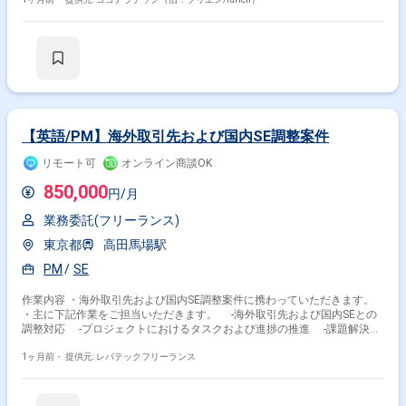
件定義フェーズであり、概要設計以降の設計、開発、テストなど一連の工
程に携わっていただきます。プロジェクトリーダーまたはPMとして、関
連メンバーと連携しながら大規模システム統合を推進していただきます。
【求める人物像】 大規模システムにおける開発経験を活かし、関係者と円
滑にコミュニケーションを取りながらプロジェクトをリードしていただけ
る方を求めています。金融、証券、クレジットカードなどの業務知識を活
かし、要件や業務フローを正しく理解した上で設計やレビューができる方
が望ましいです。 【ポジションの魅力】 大規模なシステム統合プロジェ
クトに上流工程から参画でき、金融系システムの知見を深めながらPLや
PMとしての経験を積むことができます。長期にわたるプロジェクトのた
【英語/PM】海外取引先および国内SE調整案件
め、要件定義以降の各フェーズを一貫して経験できる点も魅力です。 【開
発環境】 Java（Spring BootまたはSpring）を中心とした環境での開発を
リモート可
オンライン商談OK
行います。今後AWS環境下での開発に携わる可能性もあります。
850,000
円/月
業務委託(フリーランス)
東京都
高田馬場駅
PM
SE
作業内容 ・海外取引先および国内SE調整案件に携わっていただきます。
・主に下記作業をご担当いただきます。 -海外取引先および国内SEとの
調整対応 -プロジェクトにおけるタスクおよび進捗の推進 -課題解決お
よび人的サポート対応
1ヶ月前・
提供元: レバテックフリーランス