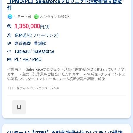
【PMO/PL】Salesforceプロジェクト活動推進支援案
件
リモート可
オンライン商談OK
1,350,000
円/月
業務委託(フリーランス)
東京都
豊洲駅
Tableau
Salesforce
PL
PM
PMO
作業内容 ・Salesforceプロジェクト活動推進支援PMOに携わっていただき
ます。 ・主に下記作業をご担当いただきます。 - PM補佐 - クライアントと
の調整 - ベンダーコントロール - チーム横断課題の調整、解決
今日・
提供元: レバテックフリーランス
(リモート)【ITPM】不動産管理会社のシステムの構築