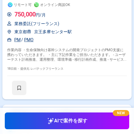
リモート可
オンライン商談OK
750,000
円/月
業務委託(フリーランス)
東京都
京王多摩センター駅
PM
PMO
作業内容 ・生命保険向け基幹システムの開発プロジェクトのPMO支援に
携わっていただきます。 ・主に下記作業をご担当いただきます。 - ユーザ
ーテスト計画推進、運用整理、環境準備 - 移行計画作成、推進 - サービス
イン計画作成、推進
18日前・
提供元: レバテックフリーランス
【開発系PM/PMO】中古車販売会社向けのスクラムマ
NEW
スターによるアジャイル開発支援です
AIで案件を探す
リモート可