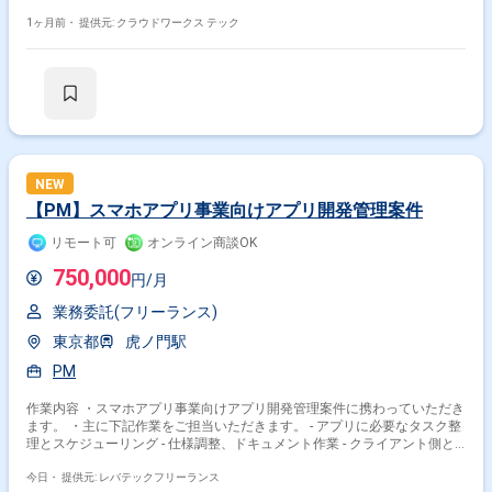
業務を行っております。 週に何日かご出社をご希望の際にはご相談くださ
い。 ◆補足◆ toB向けのサービスとしてメディアにも多く取り上げられて
1ヶ月前・
提供元: クラウドワークス テック
いる企業にて 運営しているシステムの機能追加案件となります。 ◆主な
開発環境・ツール◆ ・言語：PHP・Go・TypeScript・JavaScript ・FW：
Zend・Laravel・React.js ・OS：Linux ・DB：MySQL ・ソースコード管理
ツール：Git ・インフラ環境：AWS ・コミュニケーションツール：Slack
・開発手法：アジャイル 関わるサービス・プロダクト ■募集背景 増員予定
のため募集となります
NEW
【PM】スマホアプリ事業向けアプリ開発管理案件
リモート可
オンライン商談OK
750,000
円/月
業務委託(フリーランス)
東京都
虎ノ門駅
PM
作業内容 ・スマホアプリ事業向けアプリ開発管理案件に携わっていただき
ます。 ・主に下記作業をご担当いただきます。 - アプリに必要なタスク整
理とスケジューリング - 仕様調整、ドキュメント作業 - クライアント側と
のシステム連携の設計調整 - 某サービス内やカスタマイズに関するアプリ
今日・
提供元: レバテックフリーランス
機能仕様の合意 - アプリ開発、リリースに必要な登録、リリース作業