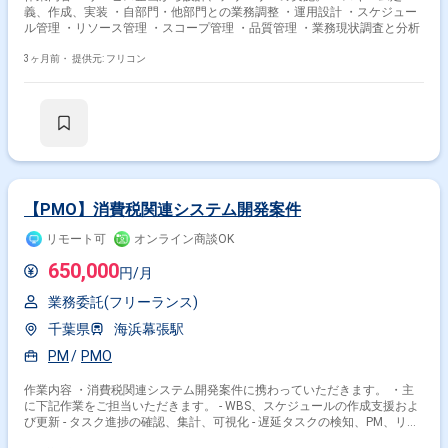
義、作成、実装 ・自部門・他部門との業務調整 ・運用設計 ・スケジュー
ル管理 ・リソース管理 ・スコープ管理 ・品質管理 ・業務現状調査と分析
3ヶ月前・
提供元: フリコン
【PMO】消費税関連システム開発案件
リモート可
オンライン商談OK
650,000
円/月
業務委託(フリーランス)
千葉県
海浜幕張駅
PM
PMO
作業内容 ・消費税関連システム開発案件に携わっていただきます。 ・主
に下記作業をご担当いただきます。 - WBS、スケジュールの作成支援およ
び更新 - タスク進捗の確認、集計、可視化 - 遅延タスクの検知、PM、リー
ダーへのエスカレーション - 課題管理表、リスク管理表の整備および更新 -