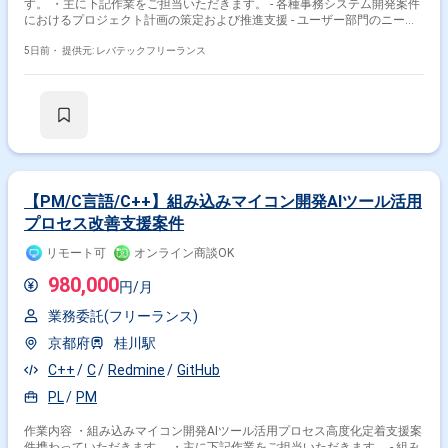
す。 ・主に下記作業をご担当いただきます。 - 各種事務システム開発案件
におけるプロジェクト計画の策定および推進支援 - ユーザー部門のニーズ
ヒアリング、システム部門への要件トランスレート - 中長期的なシステム
計画、IT戦略ロードマップの策定支援 - プロジェクトにおける進捗管理、
5日前・
提供元: レバテックフリーランス
課題、リスク管理の実行および報告資料作成 - 外部ベンダーの選定、契約
管理、ROI(投資対効果)観点での企画検討
【PM/C言語/C++】組み込みマイコン開発AIツール活用
プロセス改善支援案件
リモート可
オンライン商談OK
980,000
円/月
業務委託(フリーランス)
京都府
桂川駅
C++
C
Redmine
GitHub
PL
PM
作業内容 ・組み込みマイコン開発AIツール活用プロセス高度化定着支援案
件携わっていただきます。 ・主に下記作業をご担当いただきます。 - 組み