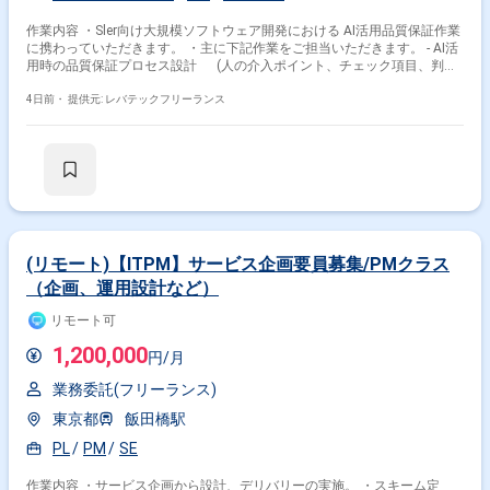
作業内容 ・Sler向け大規模ソフトウェア開発における AI活用品質保証作業
に携わっていただきます。 ・主に下記作業をご担当いただきます。 - AI活
用時の品質保証プロセス設計 (人の介入ポイント、チェック項目、判断
指標の策定) - クライアント説明のロジック検討 - ツール整備部門と開発プ
ロセス検討部門の役割境界の整理検討 - 全社統一見解の方針策定、標準展
4日前・
提供元: レバテックフリーランス
開の伴走支援
(リモート)【ITPM】サービス企画要員募集/PMクラス
（企画、運用設計など）
リモート可
1,200,000
円/月
業務委託(フリーランス)
東京都
飯田橋駅
PL
PM
SE
作業内容 ・サービス企画から設計、デリバリーの実施。 ・スキーム定