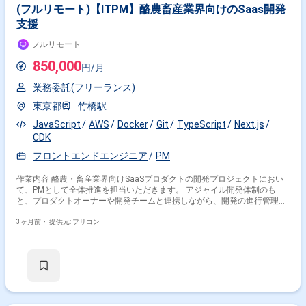
(フルリモート)【ITPM】酪農畜産業界向けのSaas開発
支援
フルリモート
850,000
円/月
業務委託(フリーランス)
東京都
竹橋駅
JavaScript
AWS
Docker
Git
TypeScript
Next.js
CDK
フロントエンドエンジニア
PM
作業内容 酪農・畜産業界向けSaaSプロダクトの開発プロジェクトにおい
て、PMとして全体推進を担当いただきます。 アジャイル開発体制のも
と、プロダクトオーナーや開発チームと連携しながら、開発の進行管理・
外部折衝・モック作成などを行っていただきます。
3ヶ月前・
提供元: フリコン