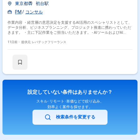
東京都
初台駅
PM
コンサル
作業内容 ・経営層の意思決定を支援するAI活用のスペシャリストとして、
データ分析、ビジネスプランニング、プロジェクト推進に携わっていただ
きます。 ・主に下記作業をご担当いただきます。 - AIツールおよびAI
Agentを活用した経営判断の質・スピード向上支援 - AI活用のベストプラク
11日前・
提供元: レバテックフリーランス
ティス構築 - 全社へのAI活用展開のリード
設定していない条件はありませんか？
スキル･リモート･単価などで絞り込み、
効率よく案件を探せます。
検索条件を変更する