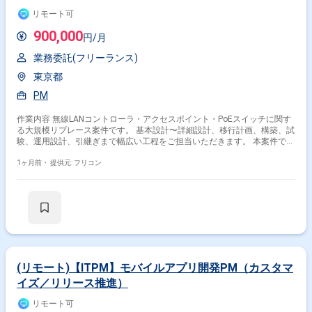
リモート可
900,000
円/月
業務委託(フリーランス)
東京都
PM
作業内容 無線LANコントローラ・アクセスポイント・PoEスイッチに関す
る大規模リプレース案件です。 基本設計〜詳細設計、移行計画、構築、試
験、運用設計、引継ぎまで幅広い工程をご担当いただきます。 本案件では
サブPM として参画いただき、弊社PMのフォローや一部PM業務の代行を
お願いする想定です。
1ヶ月前・
提供元: フリコン
(リモート)【ITPM】モバイルアプリ開発PM（カスタマ
イズ／リリース推進）
リモート可