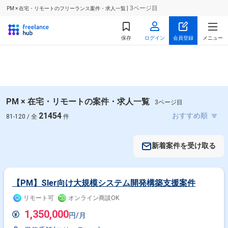
| 3ページ目
PM × 在宅・リモートのフリーランス案件・求人一覧
保存
ログイン
会員登録
メニュー
PM × 在宅・リモートの案件・求人一覧
3ページ目
21454
81-120 / 全
件
新着案件を受け取る
【PM】SIer向け大規模システム開発構築支援案件
リモート可
オンライン商談OK
1,350,000
円/月