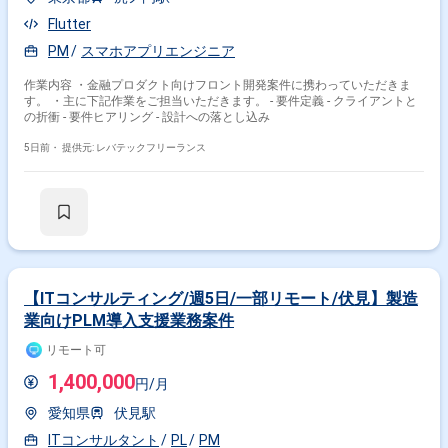
Flutter
PM
スマホアプリエンジニア
作業内容 ・金融プロダクト向けフロント開発案件に携わっていただきま
す。 ・主に下記作業をご担当いただきます。 - 要件定義 - クライアントと
の折衝 - 要件ヒアリング - 設計への落とし込み
5日前・
提供元: レバテックフリーランス
【ITコンサルティング/週5日/一部リモート/伏見】製造
業向けPLM導入支援業務案件
リモート可
1,400,000
円/月
愛知県
伏見駅
ITコンサルタント
PL
PM