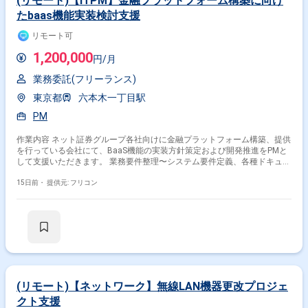
(リモート)【ITPM】金融プラットフォーム構築に向け
たbaas機能実装検討支援
リモート可
1,200,000
円/月
業務委託(フリーランス)
東京都
六本木一丁目駅
PM
作業内容 ネット証券グループ各社向けに金融プラットフォーム構築、提供
を行っている会社にて、BaaS機能の実装方針策定および開発推進をPMと
して支援いただきます。 業務要件整理〜システム要件定義、各種ドキュメ
ントの作成を通じ、PJTを推進していただく動きを求めます。
15日前・
提供元: フリコン
(リモート)【ネットワーク】無線LAN機器更改プロジェ
クト支援