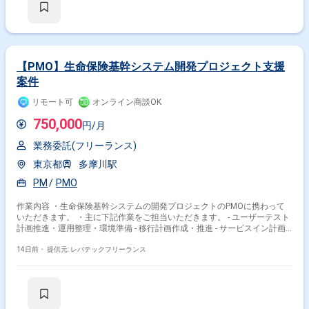
【PMO】生命保険基幹システム開発プロジェクト支援
案件
リモート可
オンライン商談OK
750,000
円/月
業務委託(フリーランス)
東京都
多摩川駅
PM
PMO
作業内容 ・生命保険基幹システムの開発プロジェクトのPMOに携わって
掛け合わせ条件で絞り込む
いただきます。 ・主に下記作業をご担当いただきます。 - ユーザーテスト
計画推進・運用整理・環境準備 - 移行計画作成・推進 - サービスイン計画
特徴で絞り込む
作成・推進
14日前・
提供元: レバテックフリーランス
PM × 副業
その他の条件で検索する