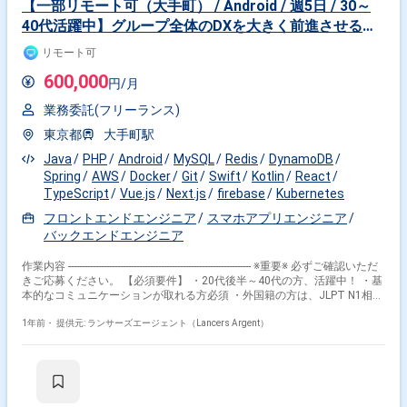
【一部リモート可（大手町） / Android / 週5日 / 30～
40代活躍中】グループ全体のDXを大きく前進させるプ
ロジェクト
リモート可
600,000
円/月
業務委託(フリーランス)
東京都
大手町駅
Java
PHP
Android
MySQL
Redis
DynamoDB
Spring
AWS
Docker
Git
Swift
Kotlin
React
TypeScript
Vue.js
Next.js
firebase
Kubernetes
フロントエンドエンジニア
スマホアプリエンジニア
バックエンドエンジニア
作業内容 ------------------------------------------------------------------- ※重要※ 必ずご確認いただ
きご応募ください。 【必須要件】 ・20代後半～40代の方、活躍中！ ・基
本的なコミュニケーションが取れる方必須 ・外国籍の方は、JLPT N1相当
またはJPT700点以上のビジネス日本語上級レベル必須 ・フルタイム案件
（副業不可） ・エンジニア実務経験3年以上必須 ---------------------------------------------
1年前・
提供元: ランサーズエージェント（Lancers Argent）
---------------------- ■事業内容 「みらいの郵便局」の実現に向け、UI/UX、データ
の分析、最新テクノロジー導入支援 デジタルマーケティング、DX人材育
成の5つを軸にDXを推進。 リアルの郵便局ネットワークとデジタルを融合
させ、お客さまの体験価値を徹底的に高める 「顧客起点のDX」を体現し
ていきます。 ■具体的な業務内容 DX推進に向けた、Web/スマホアプリの