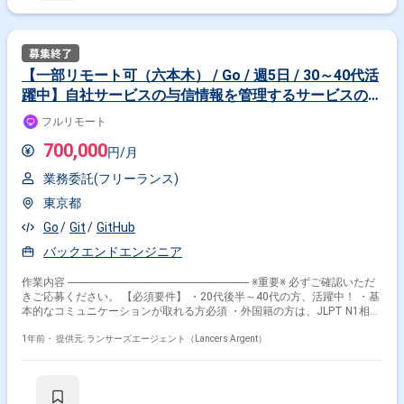
お任せいたします。 仕様決め、設計～テスト、リリース対応とその後の各
種分析まで業務があり、POと相談しながら 担当頂く内容を設定してまい
ります。 複数サービスを提供し、テックベンチャーとして上場している同
社。 大規模なトラフィックに耐えうるシステム基盤に携わって頂きます。
・機能改善や新規機能追加のアプリケーション設計開発 ・運用業務やお問
【一部リモート可（六本木） / Go / 週5日 / 30～40代活
い合わせ対応 ・ライブラリ、FWなどの、システムを支える技術面の定期
躍中】自社サービスの与信情報を管理するサービスの開
的な更新 ・エンジニア以外のメンバーとのコミュニケーション 【環境】
Ruby / TypeScript / Ruby on Rails / React / Redux / Next.js / Docker /
発と運用作業
フルリモート
Kubernetes / AWS / Terraform 【その他】 勤務地 ：在宅勤務/フルリモー
ト 就業時間：フレックス
700,000
円/月
業務委託(フリーランス)
東京都
Go
Git
GitHub
バックエンドエンジニア
作業内容 ------------------------------------------------------------------- ※重要※ 必ずご確認いただ
きご応募ください。 【必須要件】 ・20代後半～40代の方、活躍中！ ・基
本的なコミュニケーションが取れる方必須 ・外国籍の方は、JLPT N1相当
またはJPT700点以上のビジネス日本語上級レベル必須 ・フルタイム案件
（副業不可） ・エンジニア実務経験3年以上必須 ---------------------------------------------
1年前・
提供元: ランサーズエージェント（Lancers Argent）
---------------------- ■案件概要 弊社サービスの与信情報を管理するサービスの開
発と運用作業を担当するバックエンドエンジニアを募集します。 ■業務内
容 ・Go言語によるWebアプリケーション開発、API開発、バッチアプリケ
ーションの開発 ・Airflowワークフロー を作成、実行、監視 ・アプリケー