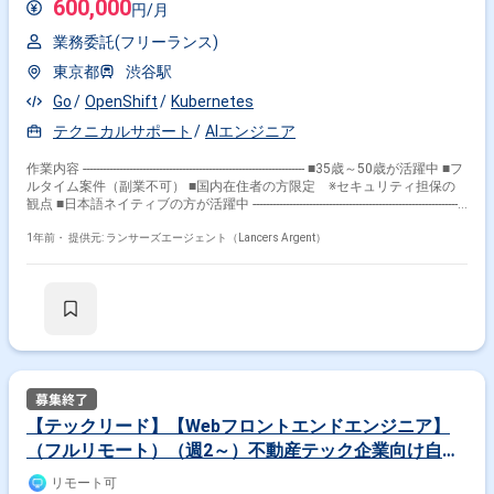
600,000
円/月
業務委託(フリーランス)
東京都
渋谷駅
Go
OpenShift
Kubernetes
テクニカルサポート
AIエンジニア
作業内容 ------------------------------------------------------------------- ■35歳～50歳が活躍中 ■フ
ルタイム案件（副業不可） ■国内在住者の方限定 ※セキュリティ担保の
観点 ■日本語ネイティブの方が活躍中 -----------------------------------------------------------------
-- 【企業概要】 徹底的な顧客目線でプロジェクトに伴走、顧客と共に新し
い価値を創出します。 スタートアップから大企業まで柔軟性と拡張性の高
1年前・
提供元: ランサーズエージェント（Lancers Argent）
い専属チームで徹底支援いたします。 【業務内容】 生成AIを活用し社内
業務の効率化を図り、商用化を目指した基盤の検討、実装業務支援してい
ただきます。 クラウドに保管が出来ない内部データを扱う為、オンプレで
構築を進めております。 今回、1つの体制にアサインではなくいくつかの
チームに分かれて参画頂くイメージとなります。 ・作業内容： - 可用
性向上の作業 - ユーザー開発アプリの監視機能の開発 - 基盤使用者
の利用上のテクニカルサポート、基盤周辺の修正 - 仮想マシン上の環
境移行支援 【その他】 ・開始時期：10月～ ・場所 ：基本リモート
(初日のみ渋谷出社) ・就業時間:9:00〜18:00（休憩は1時間） ・面
談 ：1回
【テックリード】【Webフロントエンドエンジニア】
（フルリモート）（週2～）不動産テック企業向け自社
サービススマホアプリ開発
リモート可