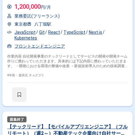
1,200,000
円/月
業務委託(フリーランス)
東京都
八丁堀駅
JavaScript
Git
React
TypeScript
Next.js
Kubernetes
フロントエンドエンジニア
作業内容 自社開発事業のテックリードとしてサービスの開発や開発チーム
作りに携わっていただきます。具体的には下記内容に携わっていただきま
す。 ・開発における環境の整備や改善 ・新規技術導入のための技術調査
や検証 ・アーキテクチャの検討や見直し ・コードレビュー ・CI/CDの整
備 ・ログ基盤整備
4年前・
提供元: チョクフリ
【テックリード】【モバイルアプリエンジニア】（フル
リモート）（週2～）不動産テック企業向け自社サービ