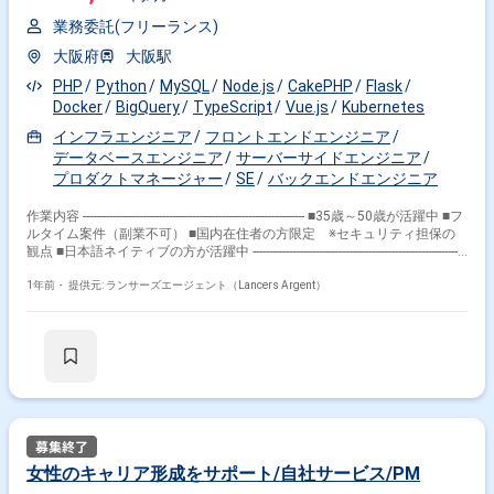
業務委託(フリーランス)
大阪府
大阪駅
PHP
Python
MySQL
Node.js
CakePHP
Flask
Docker
BigQuery
TypeScript
Vue.js
Kubernetes
インフラエンジニア
フロントエンドエンジニア
データベースエンジニア
サーバーサイドエンジニア
プロダクトマネージャー
SE
バックエンドエンジニア
作業内容 ------------------------------------------------------------------- ■35歳～50歳が活躍中 ■フ
ルタイム案件（副業不可） ■国内在住者の方限定 ※セキュリティ担保の
観点 ■日本語ネイティブの方が活躍中 -----------------------------------------------------------------
-- 【求人概要】 自社SaaSプロダクトの開発をリードするエンジニアを募集
しています。 【ポジション概要】 チームの中心となり、プロダクト開発
1年前・
提供元: ランサーズエージェント（Lancers Argent）
を推進していただきます。 【あなたの役割】 ・機能追加・改善：要件定
義から設計、開発、テスト、リリースまでの一連のプロセスをリード ・技
術選定と設計方針の決定：最適な技術を選び、プロジェクトの成功に導く
設計方針を策定 ・コードレビュー：他のメンバーが作成した設計・コード
をレビューし、品質を向上 ・技術課題の改善：技術的な課題に対する改善
策を立案し、実施をリード 【技術スタック】 ・言語：HTML5（pug）、
CSS3（sass）、JavaScript（ES2016+/TypeScript）、Node.js、PHP、
Python、Java ・フレームワーク：Vue.js、Express.js、CakePHP、flask
・データベース：MySQL、BigQuery ・ミドルウェア：Docker、
Kubernetes、Apache、Nginx、ApacheBeam ・インフラ：GoogleCloud ・
女性のキャリア形成をサポート/自社サービス/PM
バージョン管理：Bitbucket ・チケット管理：Backlog ・開発手法：スクラ