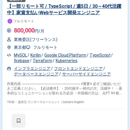
【一部リモート可 / TypeScript / 週5日 / 30～40代活躍
中】家賃支払いWebサービス開発エンジニア
フルリモート
800,000
円/月
業務委託(フリーランス)
東京都
フルリモート
MySQL
Kotlin
Google Cloud Platform
TypeScript
firebase
Terraform
Kubernetes
インフラエンジニア
フロントエンドエンジニア
データベースエンジニア
サーバーサイドエンジニア
作業内容 ------------------------------------------------------------------- ※重要※ 必ずご確認いただ
きご応募ください。 【必須要件】 ・20代後半～40代の方、活躍中！ ・基
本的なコミュニケーションが取れる方必須 ・外国籍の方は、JLPT N1相当
またはJPT700点以上のビジネス日本語上級レベル必須 ・フルタイム案件
（副業不可） ・エンジニア実務経験3年以上必須 ---------------------------------------------
1年前・
提供元: ランサーズエージェント（Lancers Argent）
---------------------- 【企業】 IT技術を活用して法人向け事業を展開し、デジタル
マーケティングやシステムインテグレーション、データ分析などのサービ
スを提供しています。 デジタルマーケティング領域に強みを持っており、
独自のマーケティングプラットフォームを構築し、顧客の購買行動分析な
ど高度なサービスでこれにより、幅広いクライアントのニーズに応じるこ