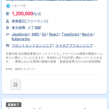
ススマホアプリ開発
リモート可
1,200,000
円/月
業務委託(フリーランス)
東京都
八丁堀駅
JavaScript
AWS
Git
React
TypeScript
Next.js
Kubernetes
フロントエンドエンジニア
スマホアプリエンジニア
作業内容 自社開発事業のテックリードとしてサービスの開発や開発チーム
作りに携わっていただきます。具体的には下記内容に携わっていただきま
す。 ・開発における環境の整備や改善 ・新規技術導入のための技術調査
や検証 ・アーキテクチャの検討や見直し ・コードレビュー ・CI/CDの整
備 ・ログ基盤整備
4年前・
提供元: チョクフリ