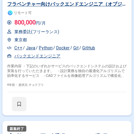
フラベンチャー向けバックエンドエンジニア（オブジェ
クト指向のコンパイラ言語（Java/C++/C#/Goなど）を
リモート可
用いた開発の実装経験のある方）
800,000
円/月
業務委託(フリーランス)
東京都
C++
Java
Python
Docker
Git
GitHub
バックエンドエンジニア
作業内容 ・下記のいずれかサービスのバックエンドシステムの設計および
実装を行っていただきます。 - 設計業務を独自の最適化アルゴリズムで
効率化するサービス - CADファイルを画像処理アルゴリズムで構造化す
る社内サービス - 上記のアルゴリズムの結果を修正する社内サービス -
運転管理業務のコミュニケーションを改善するサービス 具体的には下記の
4年前・
提供元: チョクフリ
ような業務を行っていただきます。 ・API開発 ・アルゴリズム連携処理開
発 ・アルゴリズム開発環境構築 ・テスト環境構築 使用言語として
typescriptを使用していますので、typescript経験無い方はキャッチアップ
していただきます。 開発環境としては、AWS Amplify、ECS、CDK、AWS
batch、lambda、github、dockerなどになります。 【開発環境】 ■言語
JavaScript、TS、Python ■フレームワーク Vue/nuxt.js、React/next.js、
express ■データベース DynamoDB ■ソースコード管理 Github ■情報共
有ツール Slack、Notion、Github Issues ■その他 Docker