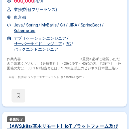
600,000
円/月
AI（CursorやClaude Code等）による開発生産性の向上もカルチャーとし
て深く根付いています。 ■開発環境 VoIP/通信スタック： Asterisk, SIP,
業務委託(フリーランス)
RTP, VoIP, WebRTC, SBC (OpenSIPS), LiveKit, Twilio インフラ/プラットフ
ォーム： Linux, Azure, Google Cloud, Docker, Kubernetes 連携先： PBX, ク
東京都
ラウドPBX, CTI, CCaaS (BIZTEL, Genesys, CT-e1, MiiTel等) ツール：
GitHub, GitHub Actions, Terraform, OpenTelemetry, Notion, Slack ■案件の
Java
Spring
MyBatis
Git
JIRA
SpringBoot
魅力 創業初期段階から、スケール組織へ移行する重要フェーズの組織設計
Kubernetes
を主導できます。 AI駆動開発を組織に導入し、従来とは異なる高生産性な
アプリケーションエンジニア
エンジニアリング組織を作る実験ができます。 関わるサービス・プロダク
ト ■企業について 人とAIが並ぶ、新たな共存関係をつくる”をビジョンに掲
サーバーサイドエンジニア
PG
げる、急成長中のAIスタートアップ企業です。経営陣には東大出身者をは
バックエンドエンジニア
じめ、技術とビジネスの双方に強力なバックグラウンドを持つメンバーが
揃っています。 ■プロダクトについて 電話応対・コンタクトセンター・
作業内容 ------------------------------------------------------------------- ※重要※ 必ずご確認いただ
BPO（業務アウトソーシング）の領域を、生成AIをはじめとする最先端テ
きご応募ください。 【必須要件】 ・20代後半～40代の方、活躍中！ ・外
クノロジーによって再設計する次世代プロダクトを開発しています。 単な
国籍の方は、JLPTN1相当またはJPT700点以上のビジネス日本語上級レベ
るデモやPoCで終わらせるのではなく、顧客の本番環境で安定稼働し、ビ
ル必須 ・フルタイム案件（副業不可） ・エンジニア実務経験3年以上必須
ジネスインパクトを生むSaaS/AI BPO基盤へとスケールさせる挑戦を行っ
------------------------------------------------------------------- 【企業】 当社はITを通じてより良い
1年前・
提供元: ランサーズエージェント（Lancers Argent）
ています。 ■募集背景 プロダクトの急成長とエンタープライズ顧客への導
サービスを実現し、多彩なニーズにお応えできるサービスを提供しており
入加速に伴い、個々の案件に対応するだけの個別開発から、「再利用可能
ます。 【業務内容】 Java（SpringBoot）で開発されたWebアプリケーシ
なプロダクト機能としての抽象化・共通基盤化」へ移行する局面を迎えて
ョンの保守開発 【環境】
います。 技術的に非常に難易度が高くカオスなこのフェーズを、確かな技
Java/SpringBoot/MyBatis/Git/Confluence/JIRA/Box/Kubernetes 【その
術力と構造化センスで突破できるフルスタックエンジニアを募集します。
他】 作業場所 ：基本テレワーク ※必要に応じて紀尾井町
（永田町駅徒歩1分）に出社あり（10：00～19：00） 服装 ：ビジ
ネスカジュアル
【AWS,k8s/基本リモート】IoTプラットフォーム及び