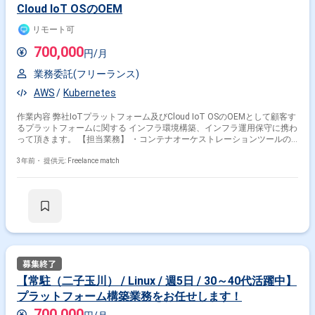
Cloud IoT OSのOEM
リモート可
700,000
円/月
業務委託(フリーランス)
AWS
Kubernetes
作業内容 弊社IoTプラットフォーム及びCloud IoT OSのOEMとして顧客す
るプラットフォームに関する インフラ環境構築、インフラ運用保守に携わ
って頂きます。 【担当業務】 ・コンテナオーケストレーションツールの
標準技術である 「Kubernetes」を利用したコンテナ実行環境の設計/構築
・上記インフラ環境の運用設計/構築 ・既存インフラ環境の運用保守業務
3年前・
提供元: Freelance match
・既存インフラ環境の課題事項に対する改善施策検討及び実施 （特に運用
コスト削減検討に対する検討必要性が高い） ・社内アプリケーション開発
チームからのインフラ要件への対応
【常駐（二子玉川） / Linux / 週5日 / 30～40代活躍中】
プラットフォーム構築業務をお任せします！
700,000