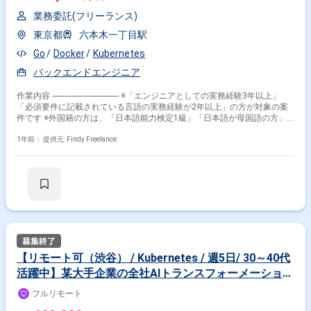
業務委託(フリーランス)
東京都
六本木一丁目駅
Go
Docker
Kubernetes
バックエンドエンジニア
作業内容 -------------------------------- ※「エンジニアとしての実務経験3年以上」
「必須要件に記載されている言語の実務経験が2年以上」の方が対象の案
件です ※外国籍の方は、「日本語能力検定1級」「日本語が母国語の方」
の方が対象です ※20代〜40代の経験者が望ましい案件です ※すでにFindy
Freelanceで担当がついている方は、直接ご連絡いただいた方がスムーズで
1年前・
提供元: Findy Freelance
す -------------------------------- IT教育事業. 開発に関する社内教育/研修を提供する
会社です。 現状は受託開発やコンサルティングを通して自社開発の資金に
当てています。 今回は受託開発案件の一つの教育プラットフォーム事業を
展開する企業のサービスのリニューアルに向け、開発チームの立ち上げの
ため一緒に開発を推進するエンジニアの方を募集しています。 【PJの概
要】 - サービス：高校生向け学習サポートサービス - 期間：2025年8月
~2026年3月 - ミッション：サービス全体のリニューアル - 使用技術：
Reacr/Go/Kubernetes・Docker - 課題：Goで書かれていますが、ファット
コントローラ化等、主にパフォーマンスの課題が大きい 【開発体制】 ■ 現
在 - 社内で日本人エンジニアが2名正社員+副業2名※エンド企業のエンジニ
【リモート可（渋谷） / Kubernetes / 週5日/ 30～40代
ア含む - ベトナムのオフショアで約10名 ■ 8月時点での想定 - 日本チーム：
活躍中】某大手企業の全社AIトランスフォーメーション
エンジニア4-5名（FE：2-3名、BE2-3）+副業2名※エンド企業のエンジニ
ア含む - ベトナムのオフショアで約10名 参画いただく方に合わせ、定例
PJにおける共通基盤のプロトタイプ検討および実装
フルリモート
MTGの時間帯やチーム構成については並行して検討するため現段階で未確
定な点も多いため、ご面談時にすり合わせ等できればと考えております。