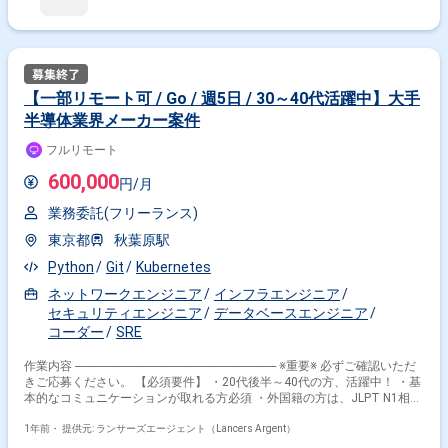
ション要件に基づいたアーキテクチャの設計 ・システム開発の中での課題
発見、課題解決の実行 ・システム安定運用のためのオペレーション作業 ■
技術環境 開発言語：Go, python インフラ： Google Cloud
Platform(Compute Engine, Kubernetes Engine, Spanner, Cloud Storage,
Stackdriver Logging, Dataflow, Pub/Sub, Cloud Composer etc.) 構成管理ツ
ール： Terraform 分析基盤：BigQuery モニタリング：Datadog /
【一部リモート可 / Go / 週5日 / 30～40代活躍中】大手
PagerDuty CI/CD：GitHub Actions Knowledge Tool：Confluence その他：
半導体業界メーカー案件
GitHub / Slack 開発手法: Agile (Scrum, Kanban, etc.） ■ポジションの魅力
・弊社サービスを利用するお客様に関する与信情報の開発及び運用に携わ
フルリモート
ることができる ・GO言語の経験やマイクロサービスアーキテクチャに基
づいた設計思想に基づいた開発経験を積むことが出来る ■その他 ・入場ま
600,000
円/月
での手続きに1~2週間ほど要します。 ※必要な場合は最短で入れるよう
対応を検討します。 ・初回契約：2025年4月1日～（契約更新可能性：
業務委託(フリーランス)
有） ・勤務時間 : 10:00～19:00 ・勤務日数：フルタイムで就業可能な方
(応相談) ・出社場所：六本木駅直結 ※基本的にはご自宅または所属元オ
東京都
秋葉原駅
フィスからのリモートワークとなります。 ・PC貸与あり、Wi-Fi貸与なし
・オフィスのドリンク無料 (無料自動販売機でのジュース、お茶、紅茶、
Python
Git
Kubernetes
コーヒーなどの提供）
ネットワークエンジニア
インフラエンジニア
セキュリティエンジニア
データベースエンジニア
コーダー
SRE
作業内容 ------------------------------------------------------------------- ※重要※ 必ずご確認いただ
きご応募ください。 【必須要件】 ・20代後半～40代の方、活躍中！ ・基
本的なコミュニケーションが取れる方必須 ・外国籍の方は、JLPT N1相当
またはJPT700点以上のビジネス日本語上級レベル必須 ・フルタイム案件
（副業不可） ・エンジニア実務経験3年以上必須 ---------------------------------------------
1年前・
提供元: ランサーズエージェント（Lancers Argent）
---------------------- 【企業概要】 弊社では、下記三つの事業を展開しておりま