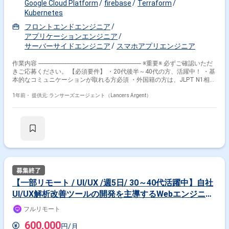
Google Cloud Platform
firebase
Terraform
Kubernetes
フロントエンドエンジニア
アプリケーションエンジニア
サーバーサイドエンジニア
スマホアプリエンジニア
作業内容 ------------------------------------------------------------------- ※重要※ 必ずご確認いただ
きご応募ください。 【必須要件】 ・20代後半～40代の方、活躍中！ ・基
本的なコミュニケーションが取れる方必須 ・外国籍の方は、JLPT N1相当
またはJPT700点以上のビジネス日本語上級レベル必須 ・フルタイム案件
（副業不可） ・エンジニア実務経験3年以上必須 ---------------------------------------------
1年前・
提供元: ランサーズエージェント（Lancers Argent）
---------------------- 【企業】 IT技術を活用して法人向け事業を展開し、デジタル
マーケティングやシステムインテグレーション、データ分析などのサービ
スを提供しています。 デジタルマーケティング領域に強みを持っており、
独自のマーケティングプラットフォームを構築し、顧客の購買行動分析な
ど高度なサービスでこれにより、幅広いクライアントのニーズに応じるこ
とができます。 【業務内容】 遊技業界のキャッシュレス化を推進するモ
バイルウォレットおよびVisaカード発行に関連するアプリ開発 ・サービス
の設計・実装からリリース後の改善までを担当 ・ユーザー体験を考慮した
UI/UX設計や機能開発 【条件】 リモート勤務可能 ※希望として、毎週火曜
日と木曜日の15:00-18:00の3時間は西新宿での定例ミーティングに現地参
【一部リモート / UI/UX /週5日/ 30～40代活躍中】自社
加いただけるとありがたいが、毎回必須ではありません。 【技術スタッ
UI/UX解析改善ツールの開発を主導するWebエンジニア
ク】 ・モバイル: Flutter ・フロントエンド: TypeScript / Next.js ・サーバー
サイド: Go / Kotlin / Ktor ・インフラ: GCP / Kubernetes / Terraform /
をお任せします！
フルリモート
Firebase ・DB: Spanner / MySQL 【就業時間】 9:30～18:30（実働8時間・
休憩60分）
600,000
円/月