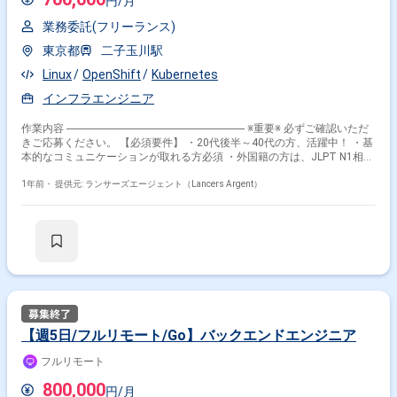
円/月
業務委託(フリーランス)
東京都
二子玉川駅
Linux
OpenShift
Kubernetes
インフラエンジニア
作業内容 ------------------------------------------------------------------- ※重要※ 必ずご確認いただ
きご応募ください。 【必須要件】 ・20代後半～40代の方、活躍中！ ・基
本的なコミュニケーションが取れる方必須 ・外国籍の方は、JLPT N1相当
またはJPT700点以上のビジネス日本語上級レベル必須 ・フルタイム案件
（副業不可） ・エンジニア実務経験3年以上必須 ---------------------------------------------
1年前・
提供元: ランサーズエージェント（Lancers Argent）
---------------------- 【企業】 当社は、お客様のためを一番に考え、多彩なニーズ
にお応えできるサービスを提供しております。 【業務内容】 今後商用化
を目指すプラットフォームを検証用に構築していく 未来においては検証も
巻き取れるよう、構築・仕様を熟知していく ■作業内容 検証環境構
築 構築に伴う開発元との報告、確認 構築ツール検証・修
正 手順書作成 など 役割 構築作業者 【環境】 Linux /
Kubernetes / Openshift 【その他】 服装 ：ビジネスカジュアル 作業
場所 ：二子玉川駅徒歩3分 時間 ：9:30～18:30
【週5日/フルリモート/Go】バックエンドエンジニア
フルリモート
800,000
円/月