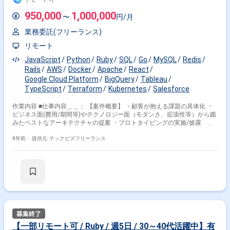
る方針 - リファインメントの日（現状は火・木）
- スプリント（3週ごと）の初週 - スプリントの
950,000
1,000,000
〜
円/月
終わりの数日 - その他、議論中心のMTGを行う場合
業務委託(フリーランス)
リモート
JavaScript
Python
Ruby
SQL
Go
MySQL
Redis
Rails
AWS
Docker
Apache
React
Google Cloud Platform
BigQuery
Tableau
TypeScript
Terraform
Kubernetes
Salesforce
作業内容 ■仕事内容＿＿： 【案件概要】 ・顧客が抱える課題の具体化 ・
ビジネス面(費用/期間等)やテクノロジー面（モダンさ、拡張性等）から鑑
みたベストなアーキテクチャの提案 ・プロトタイピングの実施/披露 等
1.PJ設計データ収集・整備 ・全体運用のフローの設計 ・各KPI定義の設定
・ダッシュボード側のシート粒度、構成されるグラフの棚卸、ヒアリング
4年前・
提供元: テックビズフリーランス
・グラフを構築するにあたってインプットとなるデータの詳細化 ・データ
に対して？必要な加工処理の洗い出しと、具体的名処理の設計実施 ・フォ
アキャストの整理・提案 ・資料作成支援 ・DWI/BI 環境準備サポート 2.分
析・視覚化 ・データの主力や転送処理、一連の作業のワークフロー化 ・
DWH上でのデータマート作成 ・tableau側の設定～ダッシュボード開発 3.
施策実行・運用 ・一連のフローを通した状態でのテスト ・表示された数
値のサンプリング確認 ・運用マニュアルの作成 ※実装もできる方にはお願
いしたいと思います。 ■開発環境 言語＿＿＿＿：Ruby,Go言
語,Python,JavaScript,TypeScript ＤＢ＿＿＿＿：MySQL,Redis ＦW＿
＿＿＿：Ruby on Rails,React.js 環境・ＯＳ＿：Apache HTTP
【一部リモート可 / Ruby / 週5日 / 30～40代活躍中】有
Server,AWS EC2 (Amazon EC2),GCP (Google Cloud Platform) ツール＿