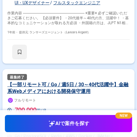
UI・UXデザイナー
フルスタックエンジニア
作業内容 ------------------------------------------------------------------- ※重要※ 必ずご確認いただ
きご応募ください。 【必須要件】 ・20代後半～40代の方、活躍中！ ・基
本的なコミュニケーションが取れる方必須 ・外国籍の方は、JLPT N1相当
またはJPT700点以上のビジネス日本語上級レベル必須 ・フルタイム案件
（副業不可） ・エンジニア実務経験3年以上必須 ---------------------------------------------
1年前・
提供元: ランサーズエージェント（Lancers Argent）
---------------------- ■業務内容 CMSプロダクトおよび他社と共同運営の金融系
Webメディアにおいて フルスタックでの開発保守運用を担当していただき
ます。 具体的には… ・Golang/Vue.js を使用したシステムの設計と実装、
運用保守および改善 ・個人情報取り扱いシステム等でのセキュア開発の推
進 ・コードレビューとベストプラクティスの推進 ・WebメディアのUI/UX
改善の実装、提案 ・Webメディアのシステム運用保守対応 ■開発環境 ・コ
ミュニケーションツール：Slack、Backlog、Four Keys ・開発環境：Go、
NuxtJS、Vue.js、React、JMeter、Kubernetes、Terraform、ArgoCD
circleci、Docker、PostgreSQL、redis、elasticsearch、
Google Cloud、AWS ・貸与PCスペック: MacBookPro(16インチ) ■求める
【一部リモート可 / Go / 週5日 / 30～40代活躍中】金融
人物像 ・異なる職種のメンバーと良好な関係を築いて、案件の推進に貢献
系Webメディアにおける開発保守運用
できる方 ・日々速いスピードで変化する状況を楽しみ柔軟に対応していけ
る方 ■働き方 契約期間：最短2月1日開始希望、契約期間3月末まで想定
フルリモート
※継続の可能性あり 稼働頻度：週5日 稼働時間：9:00〜18:00
※開発チームとの連携のため、当社コアタイム内での勤務を希
700,000
円/月
望 休科取得：事前に仰っていただければお休みは柔軟に対応可能 稼働場
NEW
所：原則フルリモート ※必要に応じてオフィス出社が可能な方
業務委託(フリーランス)
出社場所：2025年2月22日以前（頭線神泉駅徒歩4分） 2025年
AIで案件を探す
2月22日以降（神谷町駅直結） PC貸与：あり（MacBookPro）
東京都
Go
PostgreSQL
Redis
AWS
Docker
JMeter