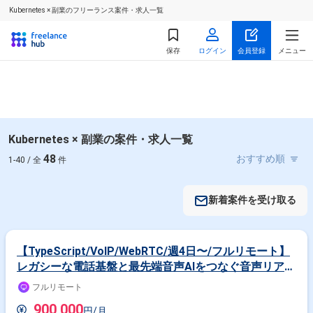
Kubernetes × 副業のフリーランス案件・求人一覧
保存
ログイン
会員登録
メニュー
Kubernetes × 副業の案件・求人一覧
48
1-40 / 全
件
新着案件を受け取る
【TypeScript/VoIP/WebRTC/週4日〜/フルリモート】
レガシーな電話基盤と最先端音声AIをつなぐ音声リアル
タイム通信基盤エンジニア案件
フルリモート
900,000
円/月