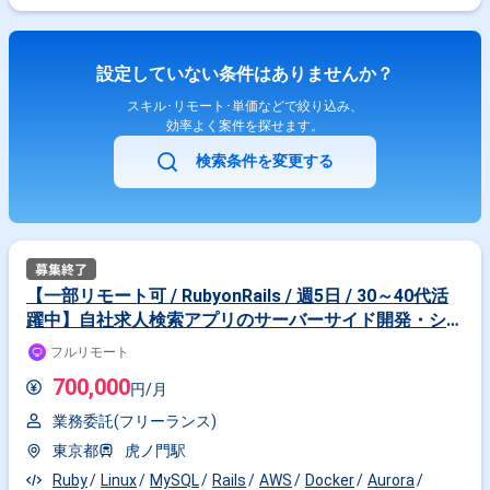
開発をお任せいたします。 数名程度のプロジェクトチームのいずれかに配
属され、プロジェクトによって チーム単体または複数のチームと協働で開
発を進めます。 勤務地詳細： 基本リモートワーク 出社場所：「大手町
駅」 直結 時差出勤可（下記より選択）： 8：00～17：00/8：30～17：
設定していない条件はありませんか？
30/9：30～18：30/10：00～19：00 ※会議に参加していただけるのであ
れば時間は相談可能（全体会議：月曜午前、金曜夕方） ビジネスサイド
スキル･リモート･単価などで絞り込み、
のメンバーもいるため案件ごとに時間は異なる（要相談） PC貸与： あり
効率よく案件を探せます。
（Mac/Win）
検索条件を変更する
【一部リモート可 / RubyonRails / 週5日 / 30～40代活
躍中】自社求人検索アプリのサーバーサイド開発・シス
テム保守運用
フルリモート
700,000
円/月
業務委託(フリーランス)
東京都
虎ノ門駅
Ruby
Linux
MySQL
Rails
AWS
Docker
Aurora