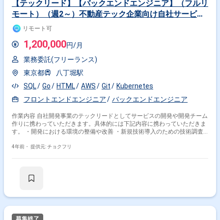
【テックリード】【バックエンドエンジニア】（フルリ
モート）（週2～）不動産テック企業向け自社サービス
スマホアプリ開発
リモート可
1,200,000
円/月
業務委託(フリーランス)
東京都
八丁堀駅
SQL
Go
HTML
AWS
Git
Kubernetes
フロントエンドエンジニア
バックエンドエンジニア
作業内容 自社開発事業のテックリードとしてサービスの開発や開発チーム
作りに携わっていただきます。具体的には下記内容に携わっていただきま
す。 ・開発における環境の整備や改善 ・新規技術導入のための技術調査
や検証 ・アーキテクチャの検討や見直し ・コードレビュー ・CI/CDの整
備 ・ログ基盤整備
4年前・
提供元: チョクフリ