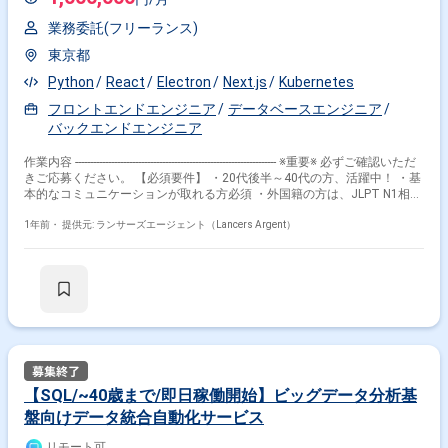
いて、 自分の意見やアイデアを反映させることができます ・開発だけで
なく、デザインやマーケティングなど、アプリ運営に係る幅広い知見を得
業務委託(フリーランス)
ることができます ・開発メンバーの裁量についてはエディタ、IDEといっ
た個人の環境は各自の責任で好きなものを使うことができます ・タスクの
東京都
見積もりは実装を担当するメンバーが中心となって行います ・オープンな
情報共有の文化なので、開発に必要な全ての資料やデータは実装を担当す
Python
React
Electron
Next.js
Kubernetes
るメンバーなら誰でも自由に閲覧可能です ・KPI などチームの目標・実績
フロントエンドエンジニア
データベースエンジニア
値についてもメンバーの誰もがいつでも閲覧可能になっています ・チャッ
バックエンドエンジニア
トツール(slack)を導入しています 【環境】 RubyonRails / AWS / Docker /
ECS / Kubernetes / Linux / Rspec 【その他】 作業場所：フルリモート可
就業時間：フレックスタイム制
作業内容 ------------------------------------------------------------------- ※重要※ 必ずご確認いただ
きご応募ください。 【必須要件】 ・20代後半～40代の方、活躍中！ ・基
本的なコミュニケーションが取れる方必須 ・外国籍の方は、JLPT N1相当
またはJPT700点以上のビジネス日本語上級レベル必須 ・フルタイム案件
（副業不可） ・エンジニア実務経験3年以上必須 ---------------------------------------------
1年前・
提供元: ランサーズエージェント（Lancers Argent）
---------------------- 【企業紹介】 当社は、AIの画像認識技術と世界をリードする
日本の内視鏡治療の実績をかけ合わせることで 医師によっては20％以上
発生しているとも言われる病変の見逃しを1例でも少なくし 世界中の多く
の患者の命を救うために日々努力を重ねています。 世界経済フォーラムよ
り、ヘルスケアからリテールまで産業を創造する最も有望な企業100社の
テクノロジー・パイオニアに選出（日本からは当社含め2社のみ）される
など、国内外から多くの注目をいただいています。 設立から4年程度とま
だまだこれからの会社ですが、順調な資金調達も背景に 着実な成長による
企業ミッションの達成を目指してまいります。 【案件概要】 データプラ
ットフォームの開発・保守・運用 ※詳細については面談時にご共有いたし
【SQL/~40歳まで/即日稼働開始】ビッグデータ分析基
ます！ ■働き方 稼働頻度：フレックスタイム制 160時間/月（±20時間）
盤向けデータ統合自動化サービス
稼働場所：ハイブリッド勤務（池袋駅徒歩4分） ※週2日程度の
リモート可能 ※ただし、以下の曜日・時期には出社をお願いす
リモート可