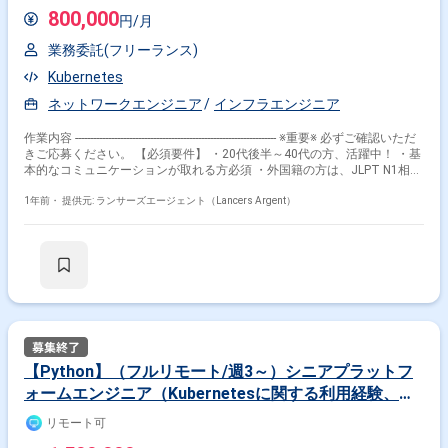
ームの雰囲気】 ・チームの年齢層は30歳前後（プロダクトオーナー：男
800,000
円/月
性 開発者：女性＋1名募集中） ・毎朝、一日の段取りを確認していま
す。何かあれば、席も近いので都度声を掛け合っています。 ・業務以外に
業務委託(フリーランス)
も旅行やカメラなどの雑談も息抜きに話しているようなチームです。 【仕
事の進め方】 ・アジャイル開発で仕事を進めます ・ドキュメントとチケ
Kubernetes
ットをベースに仕事を進めます ・Slackチャット、ハドル等でコミュニケ
ーションロスを防ぎます ▶コラボレーションツール Slack/Google
ネットワークエンジニア
インフラエンジニア
Meet/Teams/esa.io/miro/Jira/Confluence 【求める人物像】 ・技術が好
きで、新しい技術のキャッチアップに積極的な方 ・チームプレーや協調性
作業内容 ------------------------------------------------------------------- ※重要※ 必ずご確認いただ
を重視できる方 ・チームリーダーや他のメンバーとコミュニケーションを
きご応募ください。 【必須要件】 ・20代後半～40代の方、活躍中！ ・基
とりながら業務を進めることを重視する方 ・コミュニケーションにおい
本的なコミュニケーションが取れる方必須 ・外国籍の方は、JLPT N1相当
て、相手を慮ることが出来る方 ・受け身ではなく改善提案できる方 【勤
またはJPT700点以上のビジネス日本語上級レベル必須 ・フルタイム案件
務地】 ※神田オフィス（神田駅徒歩1分） コミュニケーションを図りなが
（副業不可） ・エンジニア実務経験3年以上必須 ---------------------------------------------
1年前・
提供元: ランサーズエージェント（Lancers Argent）
ら対応したく、神田オフィスへ出社をお願いします。 【その他】 ・PC貸
---------------------- 【企業説明】 弊社は、最新のGPUクラスタによる生成AIプラ
与 ・勤務時間. 9：00〜18：00（実働8時間）
ットフォームを保有し、顧客への提供と自社によるモデル開発の両面で活
用しています。 豊富な計算資源をベースに、対話型AI、動画の意味理解、
生体認証、AIエージェントなど、多様な分野でAIモデルを開発していま
す。また、高度なスキルを持つAIエンジニアチームが、常に最新の技術を
取り入れたモデル開発を行っています。 お客様のニーズに応じて、自社開
発のAIモデルだけでなく、世界中の優れたAIモデルから、お客様の業務に
即した客観的な指標を用いて最適なモデルを選定し、提供します。さら
に、計算資源を含めた環境構築をサポートし、高度なセキュリティが要求
される場合には、クローズドな環境での運用も可能です。また、お客様自
【Python】（フルリモート/週3～）シニアプラットフ
身がAIの活用・選定・導入スキルを獲得し、将来にわたって最先端のAIを
ォームエンジニア（Kubernetesに関する利用経験、専
活用いただけるよう、人材育成支援も行っています。 【企業様からのコメ
ント】 すべての業務プロセスにAIが導入された社会の実現を目指す。AIの
門知識のある方）
リモート可
活用は、業務の効率化や精度向上に繋がるだけでなく、新たな価値創造の
可能性を秘めています。 今後もAIの技術は進化し続け、その活用範囲は