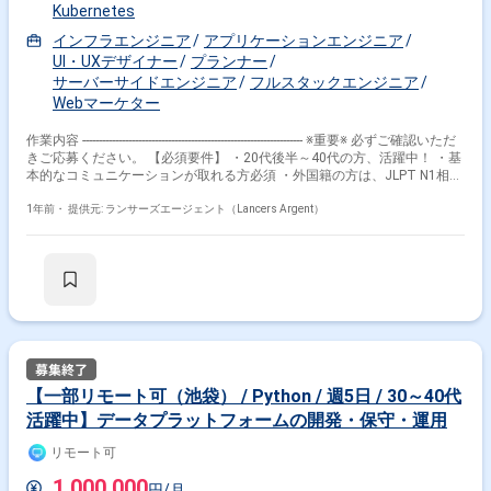
Kubernetes
インフラエンジニア
アプリケーションエンジニア
UI・UXデザイナー
プランナー
サーバーサイドエンジニア
フルスタックエンジニア
Webマーケター
作業内容 ------------------------------------------------------------------- ※重要※ 必ずご確認いただ
きご応募ください。 【必須要件】 ・20代後半～40代の方、活躍中！ ・基
本的なコミュニケーションが取れる方必須 ・外国籍の方は、JLPT N1相当
またはJPT700点以上のビジネス日本語上級レベル必須 ・フルタイム案件
（副業不可） ・エンジニア実務経験3年以上必須 ---------------------------------------------
1年前・
提供元: ランサーズエージェント（Lancers Argent）
---------------------- 【企業】 現在、国内を代表する大手IT企業を取引先にもち、
ITシステムの受託事業が中心。 いずれも直取引で、月間1億PVを超える
Webサービスの開発・運営、インフラの構築・運用、スマホ向けアプリ開
発・運用に参画しています。 【業務内容】 自社求人検索アプリのサーバ
ーサイド開発・システム保守運用をメインに担当いただきます。 少数精鋭
のチーム構成のため、各メンバーが互いに業務領域を兼務して取り組んで
います。 そのため、サーバーサイド開発に軸足を置きつつも、デザイン、
プランニング、マーケティングなどの業務にも関わっていただきます。 ー
具体的にはー ■開発 ・ruby on railsによるスマートフォンアプリのサーバ
サイド開発・運用（要件定義、設計、実装、テスト等） ※フロントエンド
【一部リモート可（池袋） / Python / 週5日 / 30～40代
エンジニア（iOS/Android）と協調して進めていただきます ■デザイン、
活躍中】データプラットフォームの開発・保守・運用
マーケティング等 ・インタラクションやUI改善等の企画立案 ・数値に基
づいた改善施策の検討、企画立案 等 【備考】 ・少人数のチームにおい
リモート可
て、サーバーサイドの専任担当として開発を主導いただけます ・100%自
社開発企業のため、プロダクトに対する改善施策や、採用する技術等につ
1,000,000
円/月