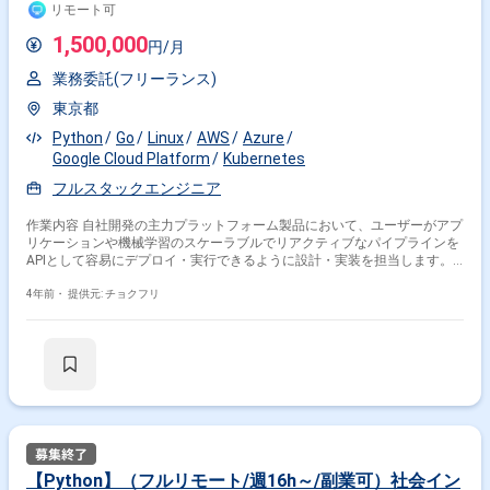
識のある方）
リモート可
1,500,000
円/月
業務委託(フリーランス)
東京都
Python
Go
Linux
AWS
Azure
Google Cloud Platform
Kubernetes
フルスタックエンジニア
作業内容 自社開発の主力プラットフォーム製品において、ユーザーがアプ
リケーションや機械学習のスケーラブルでリアクティブなパイプラインを
APIとして容易にデプロイ・実行できるように設計・実装を担当します。
ソフトウェアエンジニア、機械学習エンジニア、ビジネスメンバー、デザ
イナーがアプリケーションや機械学習パイプラインをリアクティブAPIと
4年前・
提供元: チョクフリ
してデプロイできるプラットフォームのアーキテクチャ設計と実装、およ
び実際のプラットフォーム自体の開発をしていただきます。また、チーム
メンバーのコードレビューを担当し、指導していただきます。 プラットフ
ォーム全体のプロダクト戦略は、メインビジネスやプロダクトオーナーか
らのフィードバックを元に、チームで議論しながら決定していきます。
【Python】（フルリモート/週16h～/副業可）社会イン