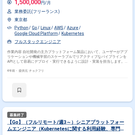
1,500,000
円/月
ますます広がることが予想されます。 多様なバッググラウンドを持つメン
バーと共に先端技術へ挑戦できる環境は、あなたのキャリアを生き生きと
業務委託(フリーランス)
したものに変える力があります。 年齢や所属は問いません。あなたのご応
募をお待ちしています。 【業務内容】 自社データセンター業務全般を担
東京都
当します。 オンプレミス環境のインフラ構築を一から入り、運用までし
たことがある方を求めています。 Kubernetesをはじめ、オンプレミス環境
Python
Go
Linux
AWS
Azure
のインフラ構築、仮想化、Linux OS、各種サーバ、ネットワークなどにお
Google Cloud Platform
Kubernetes
詳しい方のご応募をお待ちしております。 【具体的には】 ・自社データ
フルスタックエンジニア
センター業務全般、設計から保守運用まで。 【出社頻度】 フルリモート
も検討可能です。 【魅力】 ・成長が見込まれる新規事業プロジェクトに
携われます！ ・既存1名のインフラ責任者の直下で、スピード感のある仕
作業内容 自社開発の主力プラットフォーム製品において、ユーザーがアプ
事を行えます！ ・"技術的リーダーシップ" "プロジェクト全体を管理" を
リケーションや機械学習のスケーラブルでリアクティブなパイプラインを
次のステップとして目指せます！ 【就業時間】 フレックスタイム制 標準
APIとして容易にデプロイ・実行できるように設計・実装を担当します。
労働時間：1日あたり8時間／1ヶ月あたり160時間 【勤務地詳細】※オフィ
ソフトウェアエンジニア、機械学習エンジニア、ビジネスメンバー、デザ
ス出社の場合※ 京都オフィス 三条駅徒歩5分 東京オフィス 六本木一丁
イナーがアプリケーションや機械学習パイプラインをリアクティブAPIと
4年前・
提供元: チョクフリ
目駅徒歩1分
してデプロイできるプラットフォームのアーキテクチャ設計と実装、およ
び実際のプラットフォーム自体の開発をしていただきます。また、チーム
メンバーのコードレビューを担当し、指導していただきます。 プラットフ
ォーム全体のプロダクト戦略は、メインビジネスやプロダクトオーナーか
らのフィードバックを元に、チームで議論しながら決定していきます。
【Go】（フルリモート/週3～）シニアプラットフォー
ムエンジニア（Kubernetesに関する利用経験、専門知