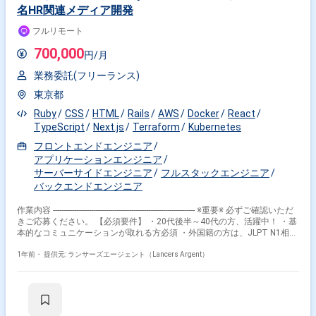
名HR関連メディア開発
＿＿：Docker,Kubernetes,Terraform,New Relic ■体制＿＿＿＿：複数人 ■開
発工程＿＿：要件定義|基本設計|詳細設計|実装・構築・単体試験|結合試験|
フルリモート
総合試験|受入試験|運用・保守 ■人物像＿＿＿： ・コミュニケーションが
取れる方 ・丁寧な方 ■期間＿＿＿＿：即日 ■就業時間＿＿：10:00～19:00
700,000
円/月
■勤務地＿＿＿：リモート ■勤務地補足＿：※初日のみ出社※自前PC対応に
なります。 ■平均稼働＿＿：180時間前後 ■面接回数＿＿：2回 ■時間幅＿
業務委託(フリーランス)
＿＿：140時間～ 180時間 ■服装＿＿＿＿：カジュアル ■営業コメント：
副業の方も多く働き方についてはとても柔軟な企業でございます。 直近で
東京都
資金調達を行い、サービスも飛躍的に拡大しています。一緒にプロダク
ト、サービスを伸ばしていける方は是非ご応募ください。 ※初日のみ出社
Ruby
CSS
HTML
Rails
AWS
Docker
React
※自前PC対応になります。
TypeScript
Next.js
Terraform
Kubernetes
フロントエンドエンジニア
アプリケーションエンジニア
サーバーサイドエンジニア
フルスタックエンジニア
バックエンドエンジニア
作業内容 ------------------------------------------------------------------- ※重要※ 必ずご確認いただ
きご応募ください。 【必須要件】 ・20代後半～40代の方、活躍中！ ・基
本的なコミュニケーションが取れる方必須 ・外国籍の方は、JLPT N1相当
またはJPT700点以上のビジネス日本語上級レベル必須 ・フルタイム案件
（副業不可） ・エンジニア実務経験3年以上必須 ---------------------------------------------
1年前・
提供元: ランサーズエージェント（Lancers Argent）
---------------------- 【企業】 働き方の多様化が進む現代において、 フリーランス
を中心としたITプロ人材のスキル・労働力をシェアできる仕組みをインフ
ラ化し、 デジタル産業革命におけるIT人材不足問題や地方、老舗、非IT企
業のDX化を実現する。 【業務内容】 ■案件概要： 国内トップクラスで数
百万ユーザーを越える自社メディアとサブシステムのエンハンス～運用を