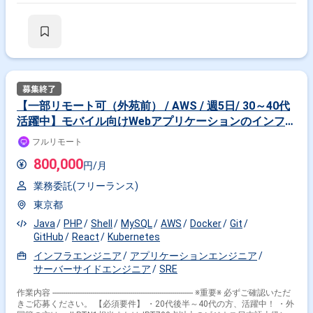
す。 ・クラウドインテグレーション事業 ・データ分析サービス事業 ・
DevOps関連サービス事業 クラウド、OSS、アジャイル、DevOps、データ
解析・機械学習等の先端技術について 多くの経験および知識を有するITプ
ロフェッショナル企業として顧客企業と共に、 様々な付加価値を社会に提
供し、「社会」および「人々」の進化に貢献している企業です。 【案件内
容】 大手半導体業界メーカーのデータ収集基板構築（オンプレサーバー上
にて構築）に伴い、システム構築・データ処理などのプログラム開発、運
用支援等をご担当頂く方を募集します。 具体的な業務としては以下になり
ます。 ・データ収集基盤のアーキテクチャ検討、インフラ・ミドルウェア
【一部リモート可（外苑前） / AWS / 週5日/ 30～40代
の検証や設計/構築 ・既にファーストリリース済みで機能追加やセキュリ
活躍中】モバイル向けWebアプリケーションのインフラ
ティ強化などの業務が主体 ・新しいデータ種の追加といったデータエンジ
ニア領域の業務あり ・既存環境で発生した課題への対応を支援頂きます。
をお任せします！
フルリモート
（運用チームは別途存在) 【配属予定プロジェクト】 ・クライアント/プロ
ジェクト：大手半導体業界メーカー/データ収集基板構築（オンプレ） ・
800,000
円/月
プロジェクトチーム体制 …20名規模 (タスクごとに更に3名程度のチームに
分割) ・開発形式：独自 (アジャイル兼ウォータフォール) ※モブプログラ
業務委託(フリーランス)
ミングあり ・開発環境 ▼使用言語 ・Go言語 ▼使用ツール ・
kubernetes ・VMware ・IaC (ansible, Terraform) ・DB
東京都
(PostgreSQL) ・Argo Workflow ▼プロジェクト管理・コミュニケーシ
ョンツール ・Gitlab ・Microsoft Teams ・Miro 【得られるキャリ
Java
PHP
Shell
MySQL
AWS
Docker
Git
ア・職場の魅力】 クライアントや他メンバーと同じチームを組んで、現在
GitHub
React
Kubernetes
開発中のデータ基盤の機能拡張、改修および量産化を行っていただきま
インフラエンジニア
アプリケーションエンジニア
す。クライアントとも同じメンバーとして働くことができるため密なコミ
ュニケーションが取れるほか、改善や意見を率直に言える環境です。 また
サーバーサイドエンジニア
SRE
インフラからプログラミングの開発、環境構築まで幅広く経験することが
でき、ご自身の技術やご経験を最大限発揮頂くことができます。 【条件】
作業内容 ------------------------------------------------------------------- ※重要※ 必ずご確認いただ
・フルリモート ・就業時間：10：00～19：00（休憩時間60分） ※フルフ
きご応募ください。 【必須要件】 ・20代後半～40代の方、活躍中！ ・外
レックス ・参画期間 ：2025年4月〜 半年以上 ・面談回数は2回 1回