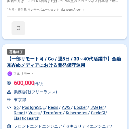
国籍の方は、JLPTN1相当またはJPT700点以上のビジネス日本語上級レベ
目：PM 2回目：PM＋顧客先担当者 （顔合わせ）
ル必須 ・フルタイム案件（副業不可） ・エンジニア実務経験3年以上必須
------------------------------------------------------------------- 【企業】 ゲーム領域において初めて
1年前・
提供元: ランサーズエージェント（Lancers Argent）
運営に特化したゲーム企業です。 ゲームの再設計・新機能の開発・魅力的
なキャラクターの創出・コミュニケーション体験の向上などを行っていま
す。 累計運営タイトル数は業界トップクラスの80タイトル超。 【業務内
容】 モバイル向けWebアプリケーションのインフラ構築をお任せいたしま
す。 ＜具体的には＞ ・モバイル向けブラウザゲームのインフラ構築・保
守、アプリケーション開発 ・AWS環境を用いたIaC、インフラ設計および
構築 ・CIパイプラインの整備、Jenkinsを使った自動化 ・既存コードのリ
ファクタリング、負荷分散、軽量化対応 ※ご経験に応じて、新しいゲーム
体験の追加、既存ゲームの改善、機能追加もお任せする可能性があります
【求める人物像】 ・積極的にコミュニケーションを取りながら、タスクを
【一部リモート可 / Go / 週5日 / 30～40代活躍中】金融
確実に遂行する力がある方 ・まだ経験がない技術を習得することへの抵抗
系Webメディアにおける開発保守運用
が無い方 ・技術的に困難な課題に対しても合理性に基づいた判断、提案が
できる方 ・リモートワークでも効率的な働き方ができる方 【募集時期/人
フルリモート
数】 時期：即日or2024/11/1想定 人数：1名 【選考フロー】 書類確認
後、面談1~2回のちオファーとなります ※スキルシートはPDFでの添付を
600,000
円/月
お願いいたします。 【注意事項】 本案件は、子会社への参画となりま
す。 ・勤務地 外苑前駅から徒歩5分 初日出社、その後在宅勤務となり
業務委託(フリーランス)
ます ・フルリモートもご相談ください。またPC等貸与させていただきま
す。 ・勤務時間 10:00～19:00（実働8時間） ・休日 基本は土日・祝
東京都
日
Go
PostgreSQL
Redis
AWS
Docker
JMeter
React
Vue.js
Terraform
Kubernetes
CircleCI
Elasticsearch
フロントエンドエンジニア
セキュリティエンジニア