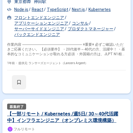
分 就業時間：10:00～19:00
その他の条件で検索する
東京都
神田駅
Node.js
React
TypeScript
Next.js
Kubernetes
その他開発言語・スキルから探す
フロントエンドエンジニア
AWS
アプリケーションエンジニア
Docker
Google Cloud Platform
コンサル
Python
サーバーサイドエンジニア
プロダクトマネージャー
Terraform
Azure
Java
TypeScript
Linux
バックエンドエンジニア
Go
作業内容 ------------------------------------------------------------------- ※重要※ 必ずご確認いただ
その他の職種から探す
きご応募ください。 【必須要件】 ・20代後半～40代の方、活躍中！ ・基
本的なコミュニケーションが取れる方必須 ・外国籍の方は、JLPT N1相当
またはJPT700点以上のビジネス日本語上級レベル必須 ・フルタイム案件
インフラエンジニア
バックエンドエンジニア
（副業不可） ・エンジニア実務経験3年以上必須 ---------------------------------------------
1年前・
提供元: ランサーズエージェント（Lancers Argent）
サーバーサイドエンジニア
フロントエンドエンジニア
---------------------- 【企業概要】 当社は、生産性向上につながることをつねに研
究している企業です。 開発者向けテスト自動化サービス、アプリのバグを
SRE
洗い出すサービスを開発・提供するとともに、 ソフトウェア開発のコンサ
ルティングサービスなどを提供しています。 【案件内容】 Next.js +
Server components + Server actionsなどの最新技術を用いた業務アプリケ
ーションを保守開発しています。 当プロジェクトは、2024年4月に最小限
の機能でリリースを行っており、継続的な機能追加が求められています。
よりよいUI/UXの検討・実装や堅牢性の向上などに取り組み、ユーザーに
とって価値があり、かつ、開発者が管理しやすいアプリケーションを目指
します。 【アプリケーションの概要】 出荷管理系ツール（Kubernetes,
【一部リモート / Kubernetes /週5日/ 30～40代活躍
TypeScript(Next.js), Postgres） 【具体的な業務内容】 ・Next.js +
中】インフラエンジニア（オンプレミス環境構築）
TypeScriptを使用したアプリケーション開発 ・Kubernetesを使用したアプ
リケーション構築 ・CI/CDの改善 ・脆弱性対応 ・顧客からの要望整理及
フルリモート
び設計 【チーム体制】 ・プロダクトオーナー1名、開発者2名を予定 【チ