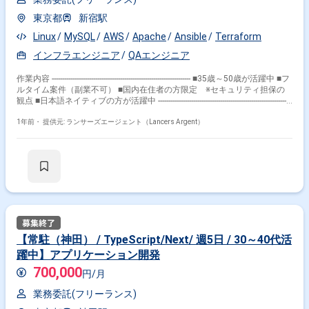
東京都
新宿駅
Linux
MySQL
AWS
Apache
Ansible
Terraform
インフラエンジニア
QAエンジニア
作業内容 ------------------------------------------------------------------- ■35歳～50歳が活躍中 ■フ
ルタイム案件（副業不可） ■国内在住者の方限定 ※セキュリティ担保の
観点 ■日本語ネイティブの方が活躍中 -----------------------------------------------------------------
-- 【企業情報】 国内最大級のクラウドERP 勤怠管理の業務効率化を目的と
して生まれた社内システムが、多くの企業様の要望を受けてジョブカンシ
1年前・
提供元: ランサーズエージェント（Lancers Argent）
リーズとなり、 現在では20万社を超える企業様にご利用いただくまでに
なりました。 本ポジションではプロダクトの新機能の動作検証、不具合の
修正確認からテスト自動化によるリグレッションテスト設計、QCサイク
ル活動など品質の維持・向上に携わっていただきます。 【募集背景】 累
掛け合わせ条件で絞り込む
計導入社数20万社突破！成長を続けるクラウドERPの強固なインフラを実
現するインフラエンジニアを募集いたします。 急成長を支えるインフラエ
職種で絞り込む
ンジニアとして、日に日に活躍の場が増える当社プロダクトの安定稼働を
担ってください。 【具体的な業務内容】 ・インフラ基盤の設計、構築 ・
Kubernetes × SRE
サーバーの運用、保守（パフォーマンス,セキュリティ対策など） ・各プ
ロダクトのシステム管理 ・インフラストラクチャの費用対効果最適化
【常駐（神田） / TypeScript/Next/ 週5日 / 30～40代活
【主な開発言語/環境等】 ・クラウド：AWS,GCP ・サーバOS：
特徴で絞り込む
躍中】アプリケーション開発
Ubuntu,AmazonLinux ・コンテナオーケストレーション：Kubernetes,ECS
・構成管理：Ansible,Terraform ・監視ツール：Prometheus,Grafana ・
700,000
Kubernetes × 在宅・リモート
円/月
CI：CircleCI ・その他：Git,Slack 【これまでの取り組み（一部）】 ・マイ
クロサービス化への対応 ・Kubernetes,ECSを用いたサービスのコンテナ化
業務委託(フリーランス)
・無停止/自動復旧の仕組みを導入など 【その他】 勤務地：新宿駅徒歩3