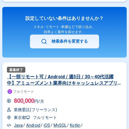
とができます。 【業務内容】 家賃支払いにおけるクレジットカード決済
を可能にするWebサービスの開発 サービスの設計・実装からリリース後の
改善までを担当 UI/UXの設計やフロントエンドの構築、バックエンドとの
統合 【技術スタック】 フロントエンド TypeScript / Next.js サーバーサイ
設定していない条件はありませんか？
ド: Go / Kotlin / Ktor インフラ: GCP / Kubernetes / Terraform / Firebase
DB: Spanner / MySQL 【就業時間】 9:30～18:30（実働8時間・休憩60
スキル･リモート･単価などで絞り込み、
分）
効率よく案件を探せます。
検索条件を変更する
【一部リモート可 / Android / 週5日 / 30～40代活躍
中】アミューズメント業界向けキャッシュレスアプリ開
発エンジニア
フルリモート
800,000
円/月
業務委託(フリーランス)
東京都
フルリモート
Java
Android
iOS
MySQL
Kotlin