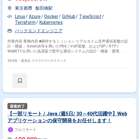
東京都
飯田橋駅
Linux
Azure
Docker
GitHub
TypeScript
Terraform
Kubernetes
バックエンドエンジニア
作業内容 業務内容 ■期待するミッション リアルタイム音声通信基盤の設
計・構築： Asterisk等を用いたPBX / VoIP基盤、およびSIP / RTP /
WebRTCを用いた低遅延で堅牢な通信システムの設計・構築・運用。
CCaaS・外部システム連携の標準化： 既存PBX、クラウドPBX、各種
CCaaS（BIZTEL、Genesys、CT-e1、MiiTel等）との接続検証・実装、お
24日前・
提供元: クラウドワークス テック
よび連携パターンの標準化。 音声パイプラインの制御： STT / LLM / TTS
を組み合わせた音声パイプラインの安定化。通話転送、保留、切断、エス
カレーション、録音、ログ取得などの通話制御設計。 非機能要件の追求・
最適化： レイテンシー（遅延）の極小化、音声品質・ノイズの改善、割り
込みや無音検知ロジックのブラッシュアップ。 障害切り分けと可観測性の
整備： 障害発生時の切り分け（通信、PBX、ネットワーク、AIの多角的な
観点から原因特定）と再発防止。監視・可観測性（オブザーバビリティ）
の整備。 ■担当工程（業務範囲） 音声・リアルタイム通信、インフラレイ
ヤーにおける要件定義、アーキテクチャの選定・設計、検証から実装・ト
ラブルシューティングまで一気通貫。 ■チーム体制 現在は少数精鋭のチー
【一部リモート / Java /週5日/ 30～40代活躍中】Web
ムです。正社員、業務委託、副業メンバーがハイブリッドに協働していま
アプリケーションの保守開発をお任せします！
す。経営陣（CEO・CTO）、フルスタックエンジニア、PdM、ドメインエ
キスパートと密に連携して進めます。 ■業務の流れ 他部門や顧客環境の仕
フルリモート
様書などから要件や接続の課題を整理し、プロトタイプの実装から本番環
境への導入検証を高速で回します。可観測性を意識したシステム設計、