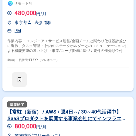
ム開発 【その他】 就業時間：10時〜19時
リモート可
480,000
円/月
東京都
表参道駅
PM
作業内容 ・エンジニア＋サービス運営/企画チームと関わり仕様設計並び
に進捗、タスク管理 ・社内のステークホルダーとのコミュニケーションに
よる機能要望の吸い上げ ・事業/ユーザ価値に基づく要件の優先順位付け
・隔週火曜日の18:30~19:30の進捗MTGへの参加とその他テキストベース
でのコミュニケーション ・上記以外にて週2〜3時間程度の工数を使い、
4年前・
提供元: FLEXY（フレキシー）
マーケティングチームに関連する開発業務のPM、マーケター/デザイナー
とエンジニアにてサイトの開発状況の進捗/タスク管理 ＜開発体制＞ フロ
ントエンド ・体制：4名＋業務委託3〜4名 ・言語：React / Typescript /
Mobx バックエンド ・体制：CTO＋副業1名 ・言語：Ruby on Rails +
Sidekiq インフラ ・体制：週5半日稼働1名 ・環境：AWS / Terraform /
Docker / Kubernetes マーケティングチーム ・エンジニア：2〜3名 ・マー
ケティング/Devop：4～5名 ※週3稼働時の報酬金額となります。
【常駐（新宿） / AWS / 週4日～/ 30～40代活躍中】
SaaSプロダクトを展開する事業会社にてインフラエン
ジニアをお任せします！
800,000
円/月
業務委託(フリーランス)