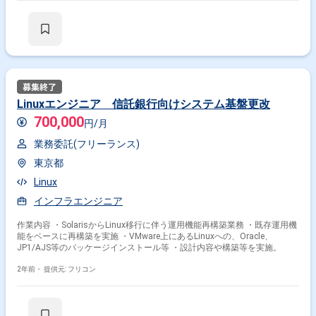
Oracle × 副業
Oracle × 在宅・リモート
その他の条件で検索する
その他開発言語・スキルから探す
Linuxエンジニア 信託銀行向けシステム基盤更改
Java
SQL
Linux
JavaScript
Spring
PL/SQL
700,000
円/月
VB.NET
Windows
PostgreSQL
MySQL
業務委託(フリーランス)
その他の職種から探す
東京都
Linux
サーバーサイドエンジニア
バックエンドエンジニア
インフラエンジニア
インフラエンジニア
データベースエンジニア
サーバーエンジニア
作業内容 ・SolarisからLinux移行に伴う運用機能再構築業務 ・既存運用機
能をベースに再構築を実施 ・VMware上にあるLinuxへの、Oracle、
JP1/AJS等のパッケージインストール等 ・設計内容や構築等を実施。
2年前・
提供元: フリコン