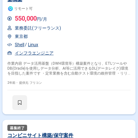
リモート可
550,000
円/月
業務委託(フリーランス)
東京都
Shell
Linux
インフラエンジニア
作業内容 データ活用基盤（DWH環境等）構築案件となり、ETLツールや
DB(Oracle)を使用しデータ分析、AI等に活用できるDL(データレイク)環境
を目指した案件です ・定常業務を含む自動テスト環境の維持管理 ・リリ
ース業務
2年前・
提供元: フリコン
コンビニサイト構築/保守案件