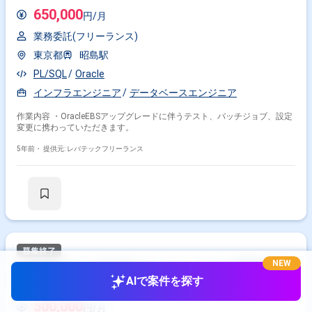
650,000
円/月
業務委託(フリーランス)
東京都
昭島駅
PL/SQL
Oracle
インフラエンジニア
データベースエンジニア
作業内容 ・OracleEBSアップグレードに伴うテスト、バッチジョブ、設定
変更に携わっていただきます。
5年前・
提供元: レバテックフリーランス
NEW
【Shell】カード会社向けオープンシステム基盤更改案
AIで案件を探す
件
500,000
円/月