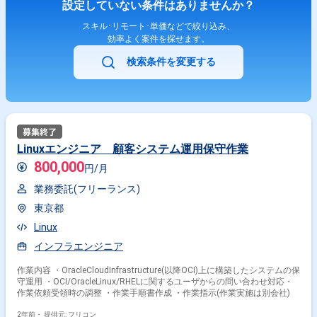
設定していない条件はありませんか？
スキル･リモート･単価などで絞り込み、
効率よく案件を探せます。
検索条件を変更する
Linuxエンジニア 顧客システム運用保守作業
800,000
円/月
業務委託(フリーランス)
東京都
Linux
インフラエンジニア
作業内容 ・OracleCloudInfrastructure(以降OCI)上に構築したシステムの保
守運用 ・OCI/OracleLinux/RHELに関するユーザからの問い合わせ対応・
作業依頼受領時の調整 ・作業手順書作成 ・作業指示(作業実施は別会社)
2年前・
提供元: フリコン