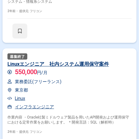
システム・情報系システム
2年前・
提供元: フリコン
掛け合わせ条件で絞り込む
Linuxエンジニア 社内システム運用保守案件
職種で絞り込む
550,000
円/月
Oracle × サーバーサイドエンジニア
業務委託(フリーランス)
Oracle × データベースエンジニア
東京都
Oracle × サーバーエンジニア
Oracle × DBA
Linux
インフラエンジニア
業界で絞り込む
作業内容 ・Oracle社製ミドルウェア製品を用いたAPI開発および運用保守
Oracle × メーカー
Oracle × 証券
Oracle × 物流
における定常作業をお願いします。 ＊開発言語：SQL（解析時）
Oracle × 小売
Oracle × 金融系
2年前・
提供元: フリコン
特徴で絞り込む