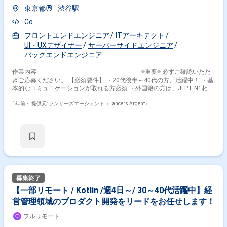
イン1回
東京都
渋谷駅
Go
フロントエンドエンジニア
ITアーキテクト
UI・UXデザイナー
サーバーサイドエンジニア
バックエンドエンジニア
作業内容 ------------------------------------------------------------------- ※重要※ 必ずご確認いただ
きご応募ください。 【必須要件】 ・20代後半～40代の方、活躍中！ ・基
本的なコミュニケーションが取れる方必須 ・外国籍の方は、JLPT N1相当
またはJPT700点以上のビジネス日本語上級レベル必須 ・フルタイム案件
（副業不可） ・エンジニア実務経験3年以上必須 ---------------------------------------------
1年前・
提供元: ランサーズエージェント（Lancers Argent）
---------------------- ■会社概要 大人が学び続けるために障害となるもの、時間・
お金・距離・面白くない・何を学べばいいか分からないなどを一つ一つ解
決し、その先にある今よりもっと豊かな人生を強く支えることで、社会を
変革していきたいと思っています。 真に社会課題を根治していくために
も、社会公益性と経済収益性を高いレベルで両立させるという極めて難易
度の高いビジネスドメインを創業からぶれることなく歩んでいます。 ■事
業について ①社会人教育事業 ②高等教育機関DX事業 ③地方創生・スマー
トシティ推進事業 ④新規事業 ■仕事内容 高等教育機関向け DX支援事業に
おける開発をご担当いただきます。 世の中にない新しい価値を生み出すべ
く、ビジネスチームとすり合わせを行いながらスピード感をもって開発を
【一部リモート / Kotlin /週4日～/ 30～40代活躍中】経
進めていきます。 ＜具体的には＞ ・プロダクトの要件定義～リリース管
営管理領域のプロダクト開発をリードをお任せします！
理 ・プロダクトの各種機能の設計／開発 ・アーキテクチャ設計/リファク
タリング ・UIUX施策立案と遂行 ■開発組織の魅力 ①難易度高い技術的課
フルリモート
題に向き合い、問題解決力が身に付く環境 サービス規模が急速に拡大して
いるため、技術力が問われる課題が山積みです。プロダクトのサイズに対