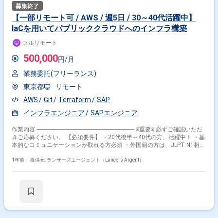
内容： - 基盤技術の開発/保守運用 - ウォレットアプリケーション
(Web/iOS/Android)の開発/保守運用 - 複数チェーンへのウォレット対応 -
【一部リモート可 / AWS / 週5日 / 30～40代活躍中】
AptosエンジニアチームとのR&D - 対外向けの技術ドキュメント作成 ■開発
IaCを用いてパブリッククラウドへのインフラ構築
環境 フロントエンド：TypeScript - React/Vue バックエンド：Golang イン
フラ：AWS ■求める人物像 ・求められる成果やスケジュールに対して必要
フルリモート
なタスクを考え、自分で動き、また人を動かすことが出来る人 ・他部署の
チームメンバーと協調して、目的達成に邁進できる方 ・最新技術動向を追
500,000
円/月
いかけ、自らのプロダクトに対して効果的な適用を試みれる人 ■働き方 稼
働時間：フレックスタイム制（22:00～5:00を除く） ※コアタ
業務委託(フリーランス)
イム：10:00〜17:00 ※チームによって異なる可能性あり 稼働場
所：週3日出社、その他リモート ※火・木曜日リモート勤務
東京都
リモート
（体調不良の場合などは別日も考慮） 出社場所： 「浜松町」 徒歩 7分
時間幅 ：140-180時間 PC貸与 ：貸与（Mac） ※Windowsも
AWS
Git
Terraform
SAP
相談可能
インフラエンジニア
SAPエンジニア
作業内容 ------------------------------------------------------------------- ※重要※ 必ずご確認いただ
きご応募ください。 【必須要件】 ・20代後半～40代の方、活躍中！ ・基
本的なコミュニケーションが取れる方必須 ・外国籍の方は、JLPT N1相当
またはJPT700点以上のビジネス日本語上級レベル必須 ・フルタイム案件
（副業不可） ・エンジニア実務経験3年以上必須 ---------------------------------------------
1年前・
提供元: ランサーズエージェント（Lancers Argent）
---------------------- 【企業】 弊社は、エンジニアの仕事から退屈な”作業“を減ら
し、開発をもっとクリエイティブで楽しいものにすることを目標にしてい
るエンジニアによるエンジニアのための会社です。 インフラに特化してサ
ービス展開をしています。 【業務内容】 IaCを用いてパブリッククラウド
に構築したインフラの構築、改善 ・Terraformなどを使いAWS EC2インス
タンスなどの構築や構成変更 ・Terraformコードのリファクタリングし設
計改善 ・既存インフラの設計改善 ・業務フローの作成や改善 【案件の魅