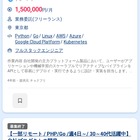
びサービスに関連する運用タスクのサポート ■技術環境 Development
Languages ：Go Infrastructures： Google Cloud Platform (Kubernetes
1,500,000
円/月
Engine, Spanner, Dataflow, Pub/Sub, etc.) IaC Tools： Terraform Analytics
Infrastructures：BigQuery, Looker, Data Studio Monitoring Tools：
業務委託(フリーランス)
Datadog, PagerDuty, Sentry CI/CD：GitHub Actions, Spinnaker Knowledge
Management Tools：Confluence Others：GitHub, Slack, JIRA ■ポジショ
東京都
ンの魅力 ・弊社グループのお客様規模を間近で感じることのできる開発
・お客さまや社内ステークホルダーの意見を元に改善サイクルをまわして
Python
Go
Linux
AWS
Azure
いくアジャイル開発 ・様々な機能群に対し、幅広く接する機会 ・ビジネ
Google Cloud Platform
Kubernetes
スKPIを直に感じることができ、数値達成を全員で分かち合える環境 ■その
フルスタックエンジニア
他 ・入場までの手続きに1~2週間ほど要します。 ※必要な場合は最短で
入れるよう対応を検討します。 ・初回契約：即日～2025年6月末（契約更
新可能性：有） ・勤務時間 : 10:00～19:00 ・勤務日数：フルタイムで就
作業内容 自社開発の主力プラットフォーム製品において、ユーザーがアプ
業可能な方(応相談) ・出社場所：六本木駅直結 ※基本的にはご自宅また
リケーションや機械学習のスケーラブルでリアクティブなパイプラインを
は所属元オフィスからのリモートワークとなります。 ・PC貸与あり、Wi-
APIとして容易にデプロイ・実行できるように設計・実装を担当します。
Fi貸与なし ・オフィスのドリンク無料 (無料自動販売機でのジュース、お
ソフトウェアエンジニア、機械学習エンジニア、ビジネスメンバー、デザ
茶、紅茶、コーヒーなどの提供）
イナーがアプリケーションや機械学習パイプラインをリアクティブAPIと
4年前・
提供元: チョクフリ
してデプロイできるプラットフォームのアーキテクチャ設計と実装、およ
び実際のプラットフォーム自体の開発をしていただきます。また、チーム
メンバーのコードレビューを担当し、指導していただきます。 プラットフ
ォーム全体のプロダクト戦略は、メインビジネスやプロダクトオーナーか
らのフィードバックを元に、チームで議論しながら決定していきます。
【一部リモート / PHP/Go /週4日～/ 30～40代活躍中】