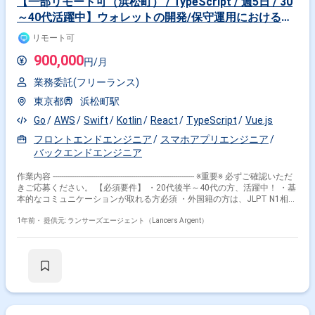
【一部リモート可（浜松町） / TypeScript / 週5日 / 30
るための仕組み作り ・障害時・問い合わせの対応 ・ユーザー利用ログや
～40代活躍中】ウォレットの開発/保守運用における技
バグ検知機能の整備 ・ProductManagerやProductDesignerなど必要なステ
ークホルダーに対してOwnershipを持って協働し、開発にコミット ▼チー
術リード
リモート可
ム体制 ・ワンチーム体制でエンジニア、デザイナー、PdM あわせて20名
以上（業務委託含む） ・他社CTO経験者、現役テックリードなど多数在
900,000
円/月
籍 ・マルチプロダクトの進捗とあわせて個別の裁量をもった複数チームに
分割予定 ▼開発フロー ・プロダクトオーナー (CEO) を中心に関係者で開
業務委託(フリーランス)
発要件を検討・スクラム開発をベースとしてデイリーと週末のレトロスペ
クティブで同期 ・週1のリリースサイクル、今後はデイリーリリース化を
東京都
浜松町駅
念頭に準備中 求めるスキル・人物像 ▼その他 就業時間：フレックスタイ
ム制、コアタイム(11:00 ~ 16:00)
Go
AWS
Swift
Kotlin
React
TypeScript
Vue.js
フロントエンドエンジニア
スマホアプリエンジニア
バックエンドエンジニア
作業内容 ------------------------------------------------------------------- ※重要※ 必ずご確認いただ
きご応募ください。 【必須要件】 ・20代後半～40代の方、活躍中！ ・基
本的なコミュニケーションが取れる方必須 ・外国籍の方は、JLPT N1相当
またはJPT700点以上のビジネス日本語上級レベル必須 ・フルタイム案件
（副業不可） ・エンジニア実務経験3年以上必須 ---------------------------------------------
1年前・
提供元: ランサーズエージェント（Lancers Argent）
---------------------- ■企業 ブロックチェーンゲームにおける 独自トークンを含め
た社内外のIEO支援、暗号通貨審査、コード監査を執り行っています。 ■
仕事概要 弊社の中核事業である、ウォレットの開発/保守運用において技
術リードを担当していただきます。 弊社ではウォレットに関する基盤技術
の研究開発と、それを利用したウォレットの自社開発・受託開発を行って
おります。 ウォレットに対する実際の開発を行いつつ、技術リードを行っ
ていただく役割となります。 これらのウォレットは運用中のものも存在す
るため、保守運用もチームと協力しながら進めていただきます。 主な業務