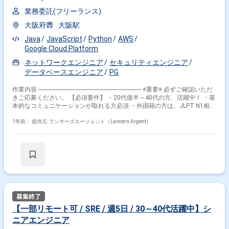
どを検討した上で、 その結果を反映し、デザインは高忠実度（HiFi）に清
業務委託(フリーランス)
書化されます。 立案から清書までの各段階での成果物は、FigmaやNotion
を用いて管理され、チーム全員がいつでも参照が可能です。 全体の進捗は
大阪府
大阪駅
各領域のOwnerやプロジェクトマネージャーが週次のスクラムミーティン
グで管理・進行させていきます。 ■開発体制 各領域のOwnerが必要なバッ
Java
JavaScript
Python
AWS
クログを定期的に棚卸し、 その後週初めに各領域のOwnerとメンバーとの
Google Cloud Platform
1on1のタイミングで、アサイン作業が行われます。 この際のアサイン
ネットワークエンジニア
セキュリティエンジニア
は、メンバーのスキルセットを重視しながら、 メンバーの興味も考慮に入
れます。メンバーには基本的に一週間で完遂可能なポイント数が割り当て
データベースエンジニア
PG
られますので、 メンバーはその作業を一週間で完遂することを目標として
います。 この方法により、開発進捗の管理とメンバーのスキル成長・興味
作業内容 ------------------------------------------------------------------- ※重要※ 必ずご確認いただ
の追求が両立されています。 配属部署 チーム体制 ・PdM：1名 ・バック
きご応募ください。 【必須要件】 ・20代後半～40代の方、活躍中！ ・基
エンドエンジニア：2名 ・モバイルエンジニア：3名 【環境】
本的なコミュニケーションが取れる方必須 ・外国籍の方は、JLPT N1相当
Go/Swift/Kotlin/Go(connect-go)/Linux/Slack/Notion/AWS/GCP/Tencent
またはJPT700点以上のビジネス日本語上級レベル必須 ・フルタイム案件
【その他】 リモート可 フレックスタイム制 コアタイム：11:00-17:00
（副業不可） ・エンジニア実務経験3年以上必須 ---------------------------------------------
1年前・
提供元: ランサーズエージェント（Lancers Argent）
---------------------- 【企業概要】 ・セキュリティオペレーションの自動化と高度
化を推進する企業 【案件内容】 セキュリティオペレーションおよびモニ
タリング業務の自動化・高度化を担当し、セキュリティソリューションの
PoC（概念実証）を支援します。基礎的なプログラミングやネットワーク
知識を活用し、最新のセキュリティ技術を導入することを目指します。
【業務内容】 ・セキュリティオペレーションの自動化とモニタリングの高
度化 ・セキュリティソリューションのPoC支援 ・プログラミング言語を活
用した開発業務 ・ネットワークの基礎知識を利用した業務管理 【案件の
魅力】 ・最新のセキュリティ技術に関わることができ、技術者として成長
可能 ・自動化と効率化に取り組むことで、業務改善のスキルが身につく
【一部リモート可 / SRE / 週5日 / 30～40代活躍中】シ
・リモート対応が可能で柔軟な働き方ができる 【その他】 ・基礎的なプ
ニアエンジニア
ログラミングやデータベース開発経験が必須 ・1年以上の継続アサインが
可能であることが前提 ・セキュリティソリューションやWeb開発セキュリ