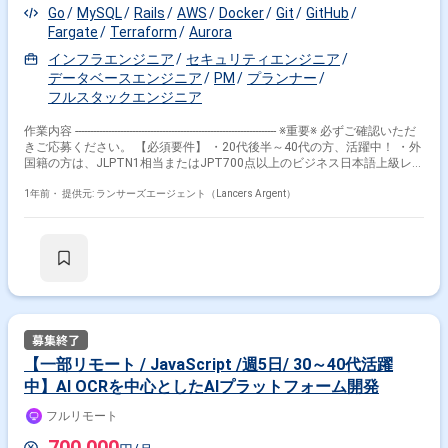
時間幅 ：140-180時間 PC貸与 ：貸与（Mac） ※Windowsも
Go
MySQL
Rails
AWS
Docker
Git
GitHub
相談可能
Fargate
Terraform
Aurora
インフラエンジニア
セキュリティエンジニア
データベースエンジニア
PM
プランナー
フルスタックエンジニア
作業内容 ------------------------------------------------------------------- ※重要※ 必ずご確認いただ
きご応募ください。 【必須要件】 ・20代後半～40代の方、活躍中！ ・外
国籍の方は、JLPTN1相当またはJPT700点以上のビジネス日本語上級レベ
ル必須 ・フルタイム案件（副業不可） ・エンジニア実務経験3年以上必須
------------------------------------------------------------------- 【企業】 IT技術を活用して法人向け
1年前・
提供元: ランサーズエージェント（Lancers Argent）
事業を展開し、デジタルマーケティングやシステムインテグレーション、
データ分析などのサービスを提供しています。 デジタルマーケティング領
域に強みを持っており、独自のマーケティングプラットフォームを構築
し、顧客の購買行動分析など高度なサービスでこれにより、幅広いクライ
アントのニーズに応じることができます。 【業務内容】 要件定義・基本
設計 ・お客様の要望を高い次元で実現へと導くための新機能の検討、およ
びUI/UXの設計 ・電子帳簿保存法・インボイス制度等の法改正への対応 ・
大企業から求められるセキュリティ要件・高可用性を満たすようなシステ
ム設計 詳細設計・実装 ・DDDを取り入れた設計指針の下でのアプリケー
ション実装 ・既存機能の再設計・リファクタリングによる技術的負債の解
【一部リモート / JavaScript /週5日/ 30～40代活躍
消 プロジェクトマネジメント ・大規模開発の進捗管理 ・外部の協力会社
中】AI OCRを中心としたAIプラットフォーム開発
とのリソース調整 ・社内のステークホルダーとの調整業務 ・開発生産性
の向上、チームメンバーの成長支援 CI/CD環境の整備 ・コードレビュー・
フルリモート
ペアプログラミングによるコード品質の向上、知識共有 【開発環境】 バ
ックエン