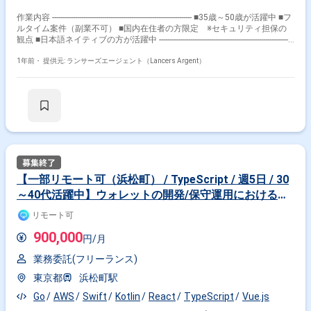
作業内容 ------------------------------------------------------------------- ■35歳～50歳が活躍中 ■フ
ルタイム案件（副業不可） ■国内在住者の方限定 ※セキュリティ担保の
観点 ■日本語ネイティブの方が活躍中 -----------------------------------------------------------------
-- 【企業】 弊社はシェア買いでショッピングができるアプリを運営してい
る企業です。 買い物をきっかけとして人との関わり発生し、それが楽しい
1年前・
提供元: ランサーズエージェント（Lancers Argent）
体験。 使う理由、買う理由が人である体験。 そのような「人との関わり
が、楽しい買い物体験」は既存のECよりも付加価値が高いと考えており、
その実現にチャレンジしております。 創業丸4年経過、社員30人、プロダ
クトメンバー13名。 アーリーな事業・組織フェーズ。事業も組織文化
も、自分たちで作っていくフェーズになります。 【業務内容】 自社ECア
プリのiOSエンジニアの業務全般をお任せします。 ・自社アプリのiOSネ
イティブアプリ開発 ・SwiftUI/UIKitによるユーザーインターフェース実装
・ProtocolBuffersを用いたAPI設計・実装 ・アプリケーション要件に基づ
いたアーキテクチャの設計 ・パフォーマンスチューニング、モニタリン
グ、アラート対応 ・ユーザーの行動ログなどの定量的・定性的な分析によ
【一部リモート可（浜松町） / TypeScript / 週5日 / 30
る施策の効果測定とサービス改善 【開発環境】 ・開発環境：Xcode ・開
～40代活躍中】ウォレットの開発/保守運用における技
発言語：Swift ・UI：SwiftUI/UIKit ・API通信：
ProtocolBuffers/SwiftProtobuf ・アーキテクチャ：MVVM ・分析基盤：
術リード
リモート可
BigQuery/DataStudio ・モニタリング：Crashlytics,BigQuery ・CI/CD：
Bitrise,GitHubActions ・KnowledgeTool：Notion ・その他：GitHub/Slack
900,000
円/月
・開発手法:Agile(Scrum) 【求める人物像】 ・0→1の事業フェーズで成果
を出したい方 ・B2Cサービスのど真ん中で勝負したい方 ・日本屈指の投
業務委託(フリーランス)
資家陣に支えられたプロダクトの進化に携わりたい方 ・エンタメ/コミュ
ニティ/ソーシャルな買い物体験が訪れる世界を信じている方 ・10兆円を
東京都
浜松町駅
超える巨大市場にてチャレンジしたい方 ・ECはもっと進化できると信じ
ている方 【稼働条件】 ・12月開始 【勤務形態】 基本フルリモ―ト ※月1-2
Go
AWS
Swift
Kotlin
React
TypeScript
Vue.js
回程度オフサイト出席が必要（新宿予定）新宿駅新南口より徒歩5分 フレ