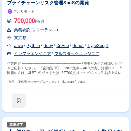
プライチェーンリスク管理SaaSの開発
・定期作業（現在の品質分析、プロジェクト分析、分析チームのファシ
リテート） ・プロジェクトの振り返りと課題の洗い出し、対策提案。
フルリモート
・既存の月次の品質・コストレポート作成指示とその分析、改善提案。
・その他生産性の改善や運用効率の最適化支援。 【得られる経験やスキ
700,000
円/月
ル、中長期的に狙えるキャリアステップ】 ★単一サービスで売上62億
(2022年度)、ユーザー100万人、法人40万社を超えるサービス運用のご経
業務委託(フリーランス)
験がいただけます。 大規模かつ開発のスピード感の速いプロダクトに関わ
ることができます。 競合の多い業界ながらも、常に新しい機能や価値を顧
東京都
客に提供し続けている事業に リアルタイムで携わりながら、今後もさらに
サービスが成長していくための仕組みを作るやりがいがあります。 どのよ
Java
Python
Ruby
GitHub
React
TypeScript
うにすれば、より良い開発過程を築けるか・ユーザーに質の良いサービス
インフラエンジニア
フルスタックエンジニア
を提供できるかを常に試行錯誤し 現状分析・情報精査・課題発見・課題解
決・組織内連携などといった力を身につけることができます。 【主な技術
作業内容 ------------------------------------------------------------------- ※重要※ 必ずご確認いただ
スタック】 ・監視ツール：NewRelic ・タスク管理：Redmine,ClickUP
きご応募ください。 【必須要件】 ・20代後半～40代の方、活躍中！ ・外
・バックエンド：Go ・フロントエンド：React,Redux, ・ネイティ
国籍の方は、JLPT N1相当またはJPT700点以上のビジネス日本語上級レ
ブアプリ：Swift,Kotlin ・データベース：MySQL,Redshift ・インフ
ベル必須 ・フルタイム案件（副業不可） ・エンジニア実務経験3年以上必
ラ：AWS ・開発環境：Docker ・リポジトリ管理：Github ※業務で
須 ------------------------------------------------------------------- 【企業】 東京を拠点に、サプラ
1年前・
提供元: ランサーズエージェント（Lancers Argent）
使用するPCは、当社が貸出するPC(MacBookPro)のみとなっております。
イチェーンリスク管理SaaSを開発する企業です 【業務内容】 サプライチ
【ミイダスでの働き方や環境】 ★入社初日からフルリモートで勤務可能
ェーンリスク管理SaaSにおいて、 開発業務をお任せします。 製品の安定
◎居住地も日本国内であれば問いません ★ミイダスはコロナ収束後もフ
供給を実現するため、 複雑なサプライチェーン構造を可視化し、 国内外
ルリモートの組織運営を継続します ★開発チームの月間平均残業時間は
のリアルタイムな災害情報の把握から影響範囲特定を行うことで、 持続可
8時間ほど ★遅入り/早上がり/中抜けなど比較的勤怠調整がしやすくﾜｰｸ
能なサプライチェーンを構築するプロダクトです。 ▼具体的な業務 ・当
ﾗｲﾌﾊﾞﾗﾝｽが保ちやすい 【求める人物像】 ・他チームを巻き込み改善を主
社サービスのソフトウェア開発 （フロントエンド・バックエンド・インフ
導していけるコミュニケーション能力のある方 ・困難な課題に対して改善
ラの開発をスキルに応じて開発いただきます） └ユーザーに価値を届け
を力強く推進できる課題解決能力の高い方 ・主体性/自主性をお持ちの方
ることを目的として個人またはチームとして必要な開発を行っていただき
【働き方】 ・稼働開始：要相談 ・勤務時間 10:00-19:00※配属部署の運
たいため、スキルスタックで分けずにソフトウェア開発としています ・パ
用に準ずる ・標準時間：フレックスタイム制 160時間（時間幅：140〜
フォーマンスに対するボトルネックの分析・改善 / またはそれに自動化す
180時間） ・長期での参画を想定