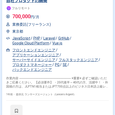
自社プロダクトの開発
フルリモート
700,000
円/月
業務委託(フリーランス)
東京都
JavaScript
PHP
Laravel
GitHub
Google Cloud Platform
Vue.js
フロントエンドエンジニア
アプリケーションエンジニア
サーバーサイドエンジニア
フルスタックエンジニア
プロダクトマネージャー
PG
SE
バックエンドエンジニア
作業内容 ------------------------------------------------------------------- ※重要※ 必ずご確認いただ
きご応募ください。 【必須要件】 ・20代後半～40代の方、活躍中！ ・外
国籍の方は、JLPTN1相当またはJPT700点以上のビジネス日本語上級レベ
ル必須 ・フルタイム案件（副業不可） ・エンジニア実務経験3年以上必須
------------------------------------------------------------------- ■企業概要 弊社では、下記の2つの
1年前・
提供元: ランサーズエージェント（Lancers Argent）
事業を展開しています。 ・Web広告の分析に利用するレポートを自動で生
成するSaaSサービス ・デジタルのマーケティングについて、データ基盤
の構築・BIによる 可視化をし、データドリブンな広告運用やマーケティ
ングのコンサルティングなどを提供 ■募集背景 近年のデジタル化の流れか