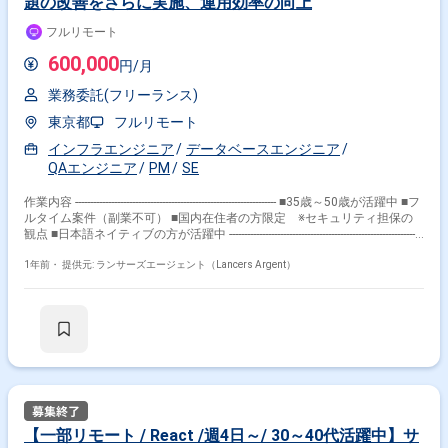
題の改善をさらに実施、運用効率の向上
ローの高速化、効率化、自動化 ・チーム横断での開発プロセスの改善
【使用技術・ツール】 ・サーバーサイド:Kotlin,SpringBoot ・フロントエ
フルリモート
ンド:React,Next.js,TypeScript ・インフラ:AWS,Terraform,Fargate,ECR ・
データベース:AuroraPostgreSQL 【求める人物像】 ・ユーザーファースト
600,000
円/月
でプロダクトと向き合いながら開発に従事してきた方 ・採用や技術発信、
顧客ヒアリングなど開発以外の業務でも事業成長にコミットできる方 ・チ
業務委託(フリーランス)
ームや事業に対して、建設的なフィードバックを率直に伝えられる方 ・非
連続的な成長や価値提供を成し遂げたいという意欲を持つ方 【その他】
東京都
フルリモート
・経営管理領域の難解なDX化にチャレンジできる環境です。 ・チームリ
ーダーやマネージャー、新規事業のプロダクト開発など、キャリアの幅が
インフラエンジニア
データベースエンジニア
広がる機会が多くあります。 ・就業時間 9:30〜18:30（休憩60分）
QAエンジニア
PM
SE
作業内容 ------------------------------------------------------------------- ■35歳～50歳が活躍中 ■フ
ルタイム案件（副業不可） ■国内在住者の方限定 ※セキュリティ担保の
観点 ■日本語ネイティブの方が活躍中 -----------------------------------------------------------------
-- 【募集背景】 自社システムの開発規模の拡大に伴い、システム運用人材
の増員募集です。 システム開発において分析・振り返りを実施している
1年前・
提供元: ランサーズエージェント（Lancers Argent）
が、開発課題の改善をさらに実施し 運用効率を上げていただける方を求め
ています。 【求めるミッション】 ・開発規模・開発プロジェクトの増
加に伴い、生産性の改善や運用効率の最適化。 ・開発プロジェクトの振
り返りから課題の洗い出し。 ・自社サービスの品質の見える化。 ▶︎具
体的な業務 大きく分けると、三つの役割があります。 ①：リリースした
機能やサービスが正常に運用されているかのチェック └各KPI(利用者数や
利用回数など)を監視し、問題なく機能しているかを確認します ②：開発
の過程における生産性の振り返り行い、改善可能な箇所を可視化 └一連の
開発工程が完了したのち、プロジェクト過程での改善点を洗い出します。
③：①・②の結果について、各チームと連携し改善のためのファシリテー
【一部リモート / React /週4日～/ 30～40代活躍中】サ
ト 上記を遂行するにあたって必要になる業務詳細は以下のとおりです。