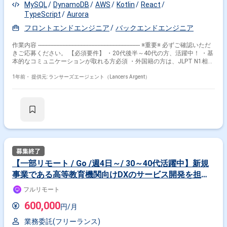
ル:GitHub/Slack/JIRA/Notion 【稼働条件】 ・11月から稼働 ・週4〜5での
MySQL
DynamoDB
AWS
Kotlin
React
稼働、かつ長期での契約が可能な方 ・正社員とともにスクラムイベントに
TypeScript
Aurora
その他の条件で検索する
参加できる方 ・フルリモート可 ・就業時間 9:30〜18:30（休憩60分）
フロントエンドエンジニア
バックエンドエンジニア
その他開発言語・スキルから探す
作業内容 ------------------------------------------------------------------- ※重要※ 必ずご確認いただ
きご応募ください。 【必須要件】 ・20代後半～40代の方、活躍中！ ・基
AWS
React
TypeScript
PHP
Python
Java
本的なコミュニケーションが取れる方必須 ・外国籍の方は、JLPT N1相当
またはJPT700点以上のビジネス日本語上級レベル必須 ・フルタイム案件
MySQL
Docker
Google Cloud Platform
（副業不可） ・エンジニア実務経験3年以上必須 ---------------------------------------------
1年前・
提供元: ランサーズエージェント（Lancers Argent）
JavaScript
---------------------- 【業務内容】 某グループ内におけるDXを推進します。 リア
ルの郵便局ネットワークとデジタルを融合させ、お客さまの体験価値を徹
その他の職種から探す
底的に高める 「顧客起点のDX」を体現していきます。 ▼参画直後に依頼
する予定の業務概要 ・サイト構築（フロントエンド） ・API開発（バック
エンド） ※時期によって詳細が変わるため、面談時にお伝えさせていただ
バックエンドエンジニア
サーバーサイドエンジニア
きます！ 【開発環境】 サーバサイド：Kotlin、Spring Boot、TypeScript、
フロントエンドエンジニア
スマホアプリエンジニア
Go、PHP、Java フロントエンド：Kotlin、Swift、TypeScript、React.js、
Vue.js、Next.js データベース：MySQL、DynamoDB、Redis その他：
フルスタックエンジニア
Git、Docker、Kubernetes、AWS、Firebase 配属部署： エンジニアリング
部 この仕事で得られるもの： ・仲間と意見を交換し、切磋琢磨しながら
【一部リモート / Go /週4日～/ 30～40代活躍中】新規
サービス開発ができる ・大規模サービスの開発を経験できる ・日本人の
事業である高等教育機関向けDXのサービス開発を担当
ほぼ全てがユーザーであり、1億人規模のインパクトがある事業に携われ
る ■働き方 参画時期：2025年4月1日 稼働頻度：週5日 稼働時間：基本9時
していただきます！
フルリモート
～18時 ※リリースの深夜対応（21時以降）が月2回ほど発生す
る可能性あり 稼働場所：週3日出社（曜日不問） ※アプリ側と
600,000
円/月
の繋ぎ込み、実機接続などが発生するため ※午後から出社など
は相談可能 出社場所：「大手町」駅 直結 PC貸与：有（Mac）
業務委託(フリーランス)
※希望があればWinも相談可能 ツール：Slack、Teams 面談回数：オンラ