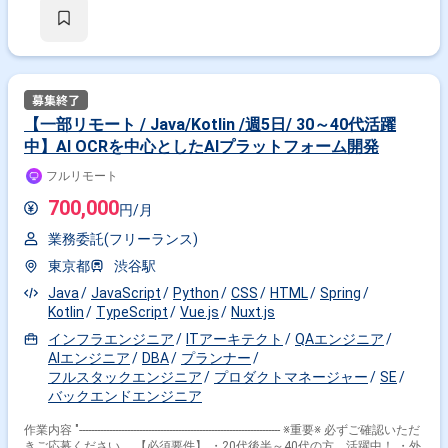
(Google Cloud Platform) ツール＿＿＿：CircleCI,Slack,GitHub,New Relic
■体制＿＿＿＿：複数人 ■開発工程＿＿：基本設計|詳細設計|実装・構築・
単体試験|結合試験|総合試験|受入試験|運用・保守 ■人物像＿＿＿：・新し
いことに挑戦し続ける意志がある方。また、それらのスキルセットをビジ
ネスの成長に活かしたいと思っている方。 ・自社サービスを開発する会社
にて一つ以上のサービスをリードエンジニアのような立場で活躍していた
方。 ・Sier業務にてオープン系の開発業務を主要メンバーとして行ってい
た方 - ■性別＿＿＿＿：不問 ■期間＿＿＿＿：即日 ■就業時間＿＿：9:30〜
【一部リモート / Java/Kotlin /週5日/ 30～40代活躍
18:30（フレックス有り） ■勤務地＿＿＿：目黒駅 ■勤務地補足＿：※フル
中】AI OCRを中心としたAIプラットフォーム開発
リモート可能 初日はメンバーと交流も兼ねて出社頂きます！ - ■平均稼働
＿＿：180時間前後 ■面接回数＿＿：1回 ■時間幅＿＿＿：140時間～ 180
フルリモート
時間 ■支払サイト＿：当月末日締/翌月末日払(30日サイト) ■服装＿＿＿
＿：カジュアル ■営業コメント：直近では資金調達を実施し、過去2年間
700,000
円/月
で顧客数が10倍以上に拡大したサービスでございます。 自ら課題発見を
行うなど、困難を一緒に解決してプロダクトをともに成長させていくこと
業務委託(フリーランス)
が出来る方には是非おすすめですのでご応募ください！ 副業の方も多く、
働き方についてはとても柔軟な企業でございます。 サービスも飛躍的に拡
東京都
渋谷駅
大していることもあり、一緒にプロダクト、サービスを伸ばしていきたい
と思う・共感できる方はぜひ！ ※以下に該当する方からの応募はお断りし
Java
JavaScript
Python
CSS
HTML
Spring
ております。 なお、選考を進めるにあたってスキルシートが必要です。 ---
Kotlin
TypeScript
Vue.js
Nuxt.js
----------------------------------------------------- ・40代以上の方 ・外国籍の方(永住権をお持
インフラエンジニア
ITアーキテクト
QAエンジニア
ちの方は問題ございません) ・週5日稼働できない方 ---------------------------------------
-----------------
AIエンジニア
DBA
プランナー
フルスタックエンジニア
プロダクトマネージャー
SE
バックエンドエンジニア
作業内容 "------------------------------------------------------------------- ※重要※ 必ずご確認いただ
きご応募ください。 【必須要件】 ・20代後半～40代の方、活躍中！ ・外