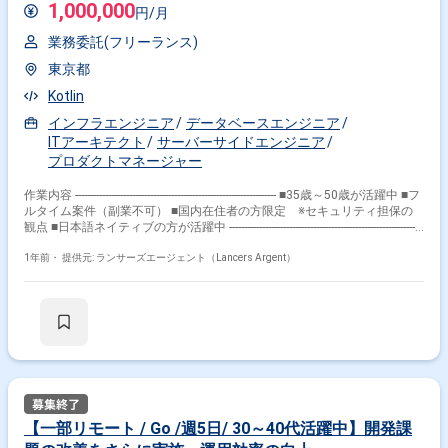
1,000,000
円/月
するエンジニア人数がまだ少ないため、任される幅が広く、総じてエンジ
ニアに求められる技術的課題の難易度は高いです。 だからこそ知的好奇心
業務委託(フリーランス)
の旺盛なエンジニアにとっては面白い環境だと思います。 自社プロダクト
の成長にエンジニア自らがボトムアップでフルコミットするため、「問題
東京都
解決」するためだけのエンジニアリングではなく、事業を前進するための
エンジニアリングと向き合えます。その結果、技術による貢献方法の視点
Kotlin
が多様化し、意思決定力を鍛えることが可能です。 ②モダンな技術や開発
インフラエンジニア
データベースエンジニア
言語にも挑戦 プロダクトが良くなるのであれば手段を問わないので、新し
ITアーキテクト
サーバーサイドエンジニア
い取り組みや新しい技術を、日々プロダクトと向き合いながら実践の場で
試すこともできる環境です。 ③働き方の自由度が高い フルリモートが可
プロダクトマネージャー
能でフレックスタイムのため、働く場所や時間はとても自由度の高い環境
です。 ■開発環境 - PHP, Ruby, Golang, JavaScript - Codeigniter, Ruby on
作業内容 ------------------------------------------------------------------- ■35歳～50歳が活躍中 ■フ
Rails, Backbone.js, Laravel, Vue.js - Amazon RDS （Aurora）, Amazon
ルタイム案件（副業不可） ■国内在住者の方限定 ※セキュリティ担保の
ElastiCache （Redis） - Docker, CircleCI, Kubernetes - GitHub, JIRA ■その
観点 ■日本語ネイティブの方が活躍中 -----------------------------------------------------------------
他 就業時間：フレックスタイム制（コアタイム11:00-16:00）
-- 【企業】 IT技術を活用して法人向け事業を展開し、デジタルマーケティ
ングやシステムインテグレーション、データ分析などのサービスを提供し
1年前・
提供元: ランサーズエージェント（Lancers Argent）
ています。 デジタルマーケティング領域に強みを持っており、独自のマー
ケティングプラットフォームを構築し、顧客の購買行動分析など高度なサ
ービスでこれにより、幅広いクライアントのニーズに応じることができま
す。 【業務内容】 経営管理領域のプロダクト開発をリードし、急成長中
のサービスのさらなる進化をサポートするエンジニアを募集します。 プロ
ダクトのテックリードやアーキテクトとして、コードの品質保証や全体最
適な意思決定を行い、プロジェクトを成功に導く役割を担っていただきま
す。 【具体的な仕事内容】 ・プロダクト全体やチーム横断での技術課題
の解消 ・モデリング、設計、および新機能の開発 ・ETL機能の高速化、汎
用化、エラー処理のUX向上 ・データ集計・分析表示画面の高速化 ・日常
【一部リモート / Go /週5日/ 30～40代活躍中】開発課
的なリファクタリングおよびチームでの開発プロジェクトリード ・開発フ