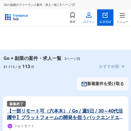
| 3ページ目
Go × 副業のフリーランス案件・求人一覧
保存
ログイン
会員登録
メニュー
Go × 副業の案件・求人一覧
3ページ目
113
81-113 / 全
件
新着案件を受け取る
【一部リモート可（六本木） / Go / 週5日 / 30～40代活
躍中】プラットフォームの開発を担うバックエンドエン
ジニア
フルリモート