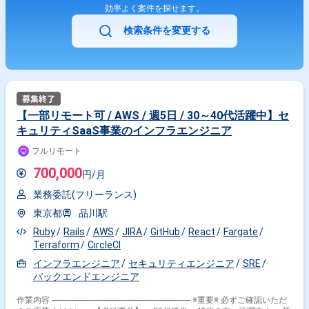
効率よく案件を探せます。
可（オンボーディングや大きなプロジェクトのキックオフ時等、必要に応
じて出社の可能性あり） ・稼働日：週4〜5日、長期契約が可能な方 ・コ
検索条件を変更する
アタイム：9:00〜15:00 ・フレキシブルタイム：6:00〜9:00 / 15:00〜
18:00 ・標準的な勤務時間帯：9:00〜18:00 【開発環境】 バックエンド:
Ruby on Rails / Go / Unicorn / Nginx / PostgreSQL / Redis, Docker /
Elasticsearch フロントエンド: TypeScript / React / Redux / styled-
components / Storybook / Webpack インフラ: AWS(EC2 / RDS /
ElastiCache / S3 / ElasticsearchService / Lambda / ElasticBeanstalkなど)
/ Ansible / Datadog / CircleCI / Engine Yard その他主要なツール: GitHub /
Slack / JIRA / Notion
【一部リモート可 / AWS / 週5日 / 30～40代活躍中】セ
キュリティSaaS事業のインフラエンジニア
フルリモート
700,000
円/月
業務委託(フリーランス)
東京都
品川駅
Ruby
Rails
AWS
JIRA
GitHub
React
Fargate
Terraform
CircleCI
インフラエンジニア
セキュリティエンジニア
SRE
バックエンドエンジニア
作業内容 ------------------------------------------------------------------- ※重要※ 必ずご確認いただ