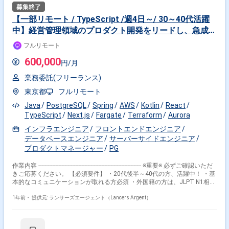
を成功に導く役割を担っていただきます。 【具体的な仕事内容】 ・プロ
ダクト全体やチーム横断での技術課題の解消 ・モデリング、設計、および
【一部リモート / TypeScript /週4日～/ 30～40代活躍
新機能の開発 ・ETL機能の高速化、汎用化、エラー処理のUX向上 ・デー
中】経営管理領域のプロダクト開発をリードし、急成長
タ集計・分析表示画面の高速化 ・日常的なリファクタリングおよびチーム
での開発プロジェクトリード ・開発フローの高速化、効率化、自動化 ・
中のサービスのさらなる進化をサポートするエンジニア
フルリモート
チーム横断での開発プロセスの改善 【使用技術・ツール】 ・サーバーサ
イド:Kotlin,SpringBoot ・フロントエンド:React,Next.js,TypeScript ・イン
600,000
円/月
フラ:AWS,Terraform,Fargate,ECR ・データベース:AuroraPostgreSQL 【求
める人物像】 ・ユーザーファーストでプロダクトと向き合いながら開発に
業務委託(フリーランス)
従事してきた方 ・採用や技術発信、顧客ヒアリングなど開発以外の業務で
も事業成長にコミットできる方 ・チームや事業に対して、建設的なフィー
東京都
フルリモート
ドバックを率直に伝えられる方 ・非連続的な成長や価値提供を成し遂げた
いという意欲を持つ方 【その他】 ・就業時間：9:30〜18:30（休憩60分）
Java
PostgreSQL
Spring
AWS
Kotlin
React
・初回カジュアル面談後、コーディングテスト＋最終面談1回となります
TypeScript
Next.js
Fargate
Terraform
Aurora
・経営管理領域の難解なDX化にチャレンジできる環境です。 ・チームリ
インフラエンジニア
フロントエンドエンジニア
ーダーやマネージャー、新規事業のプロダクト開発など、キャリアの幅が
広がる機会が多くあります。
データベースエンジニア
サーバーサイドエンジニア
プロダクトマネージャー
PG
作業内容 ------------------------------------------------------------------- ※重要※ 必ずご確認いただ
きご応募ください。 【必須要件】 ・20代後半～40代の方、活躍中！ ・基
本的なコミュニケーションが取れる方必須 ・外国籍の方は、JLPT N1相当
またはJPT700点以上のビジネス日本語上級レベル必須 ・フルタイム案件
（副業不可） ・エンジニア実務経験3年以上必須 ---------------------------------------------
1年前・
提供元: ランサーズエージェント（Lancers Argent）
---------------------- 【企業】 IT技術を活用して法人向け事業を展開し、デジタル
マーケティングやシステムインテグレーション、データ分析などのサービ
スを提供しています。 デジタルマーケティング領域に強みを持っており、