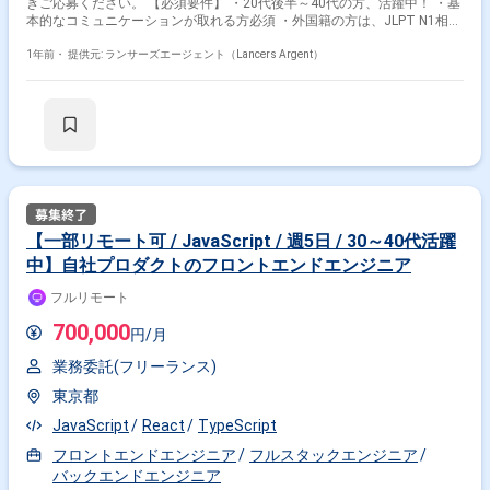
きご応募ください。 【必須要件】 ・20代後半～40代の方、活躍中！ ・基
本的なコミュニケーションが取れる方必須 ・外国籍の方は、JLPT N1相当
またはJPT700点以上のビジネス日本語上級レベル必須 ・フルタイム案件
（副業不可） ・エンジニア実務経験3年以上必須 ---------------------------------------------
1年前・
提供元: ランサーズエージェント（Lancers Argent）
---------------------- 【企業】 当社は、企業のセキュリティ体制構築をクラウドで
支援するセキュリティSaaSを展開しています。スタートアップ・中小企業
からエンタープライズ企業まで、規模や業界を問わず、様々な企業にご利
用いただけるサービスへと成長しました。技術的に解決したい課題は様々
ございますが、その中でもセキュリティは最重要であると捉えておりま
す。より強固でセキュアなサービスを提供するため、セキュリティを強化
していただくことを期待しています。 【業務内容】 [現在] ・ FTR取得、
維持に向けたインフラ基盤、アプリケーション側の整備 ・yamoryなどを
活用したインフラ基盤、アプリケーションからの脆弱性排除 ・各種ライブ
ラリバージョンアップに備えたE2Eテスト実装 ・サービス毎のインフラ基
【一部リモート可 / JavaScript / 週5日 / 30～40代活躍
盤分離 ・顧客数増加に耐えうる構成にするためのインフラ基盤見直し、ア
中】自社プロダクトのフロントエンドエンジニア
プリケーションの修正 ・CI/CDの継続的な見直し ・AWSのコスト削減に向
けた取り組み ・脆弱性診断に付随する対応 [近い将来] ・各種ライブラリの
フルリモート
バージョンアップ ・yamoryなどを活用したインフラ基盤、アプリケーシ
ョンからの脆弱性排除 ・Datadogなどを活用したデータウェアハウスの用
700,000
円/月
意、BIツールの用意 【環境】 ・インフラ: AWS ・コンテナ管理: Amazon
ECS (Fargate) ・データベース: Aurora MySQL ・ソースコード管理: GitHub
業務委託(フリーランス)
・CI/CD: CircleCI, GitHub Actions, CodeBuild, CodeDeploy ・構成管理
(IaC): Terraform ・開発言語(フレームワーク): Ruby on Rails, Go lang,
東京都
React ・脆弱性管理: yamory, AeyeScan, 手動診断 ・プロジェクト管理:
JIRA ・コミュニケーションツール: Slack, Notion ・エディタ指定なし 【そ
JavaScript
React
TypeScript
の他】 ・PC自前 ・就業時間：フレックスタイム制
フロントエンドエンジニア
フルスタックエンジニア
バックエンドエンジニア