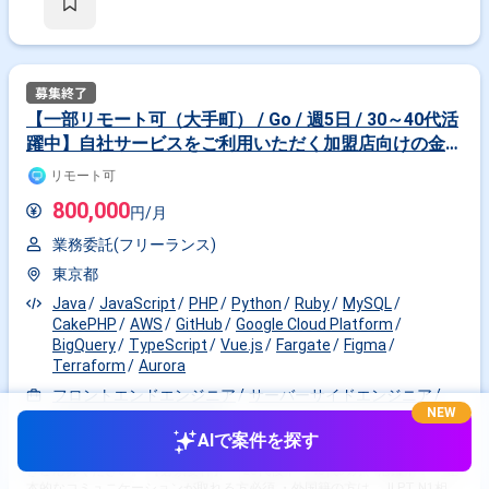
独自のマーケティングプラットフォームを構築し、顧客の購買行動分析な
ど高度なサービスでこれにより、幅広いクライアントのニーズに応じるこ
とができます。 【業務内容】 経営管理領域のプロダクト開発をリード
し、急成長中のサービスのさらなる進化をサポートするエンジニアを募集
します。 プロダクトのテックリードやアーキテクトとして、コードの品質
保証や全体最適な意思決定を行い、プロジェクトを成功に導く役割を担っ
ていただきます。 【具体的な仕事内容】 ・プロダクト全体やチーム横断
【一部リモート可（大手町） / Go / 週5日 / 30～40代活
での技術課題の解消 ・モデリング、設計、および新機能の開発 ・ETL機能
躍中】自社サービスをご利用いただく加盟店向けの金融
の高速化、汎用化、エラー処理のUX向上 ・データ集計・分析表示画面の
高速化 ・日常的なリファクタリングおよびチームでの開発プロジェクトリ
サービスの開発
リモート可
ード ・開発フローの高速化、効率化、自動化 ・チーム横断での開発プロ
セスの改善 【使用技術・ツール】 ・サーバーサイド: Kotlin, Spring Boot
800,000
円/月
・フロントエンド: React, Next.js, TypeScript ・インフラ: AWS, Terraform,
Fargate, ECR ・データベース: Aurora PostgreSQL 【求める人物像】 ・ユ
業務委託(フリーランス)
ーザーファーストでプロダクトと向き合いながら開発に従事してきた方 ・
採用や技術発信、顧客ヒアリングなど開発以外の業務でも事業成長にコミ
東京都
ットできる方 ・チームや事業に対して、建設的なフィードバックを率直に
伝えられる方 ・非連続的な成長や価値提供を成し遂げたいという意欲を持
Java
JavaScript
PHP
Python
Ruby
MySQL
つ方 【その他】 ・就業時間：9:30〜18:30（休憩60分） ・初回カジュア
CakePHP
AWS
GitHub
Google Cloud Platform
ル面談後、コーディングテスト＋最終面談1回となります ・紹介前にご本
BigQuery
TypeScript
Vue.js
Fargate
Figma
人の応募意向を確認したうえでエントリーください ・経営管理領域の難解
Terraform
Aurora
なDX化にチャレンジできる環境です。
フロントエンドエンジニア
サーバーサイドエンジニア
NEW
バックエンドエンジニア
AIで案件を探す
作業内容 ------------------------------------------------------------------- ※重要※ 必ずご確認いただ
きご応募ください。 【必須要件】 ・20代後半～40代の方、活躍中！ ・基
本的なコミュニケーションが取れる方必須 ・外国籍の方は、JLPT N1相当