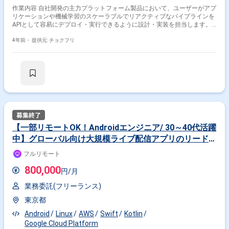
*Container:Docker/Kubernetes
作業内容 自社開発の主力プラットフォーム製品において、ユーザーがアプ
*Computing:AWSALB/EC2/ECS/EKS/Lambda *Database:Aurora
リケーションや機械学習のスケーラブルでリアクティブなパイプラインを
*Storage:AWSS3 【tools】 *GitHub *Slack 【就業時間】 ・9:00-18:00(リ
APIとして容易にデプロイ・実行できるように設計・実装を担当します。
モート可) 【求める人物像】 -技術の社会実装、社会貢献に直接つながる技
ソフトウェアエンジニア、機械学習エンジニア、ビジネスメンバー、デザ
術活用にモチベーションが高い方 -素直で上昇志向のある方 -3ヶ月程度で
イナーがアプリケーションや機械学習パイプラインをリアクティブAPIと
4年前・
提供元: チョクフリ
変化するビジネス環境をポジティブに捉え、楽しめる方 -会社目線に立
してデプロイできるプラットフォームのアーキテクチャ設計と実装、およ
ち、ブレイクスルーを起こそうとするスタンスであること。 -成果が出る
び実際のプラットフォーム自体の開発をしていただきます。また、チーム
までの地道な作業もいとわない方"
メンバーのコードレビューを担当し、指導していただきます。 プラットフ
ォーム全体のプロダクト戦略は、メインビジネスやプロダクトオーナーか
らのフィードバックを元に、チームで議論しながら決定していきます。
【一部リモートOK！Androidエンジニア/ 30～40代活躍
中】グローバル向け大規模ライブ配信アプリのリードを
お任せします！
フルリモート
800,000
円/月
業務委託(フリーランス)
東京都
Android
Linux
AWS
Swift
Kotlin
Google Cloud Platform