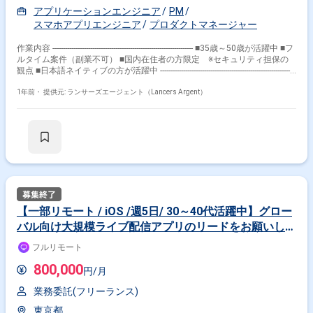
アプリケーションエンジニア
PM
スマホアプリエンジニア
プロダクトマネージャー
作業内容 ------------------------------------------------------------------- ■35歳～50歳が活躍中 ■フ
ルタイム案件（副業不可） ■国内在住者の方限定 ※セキュリティ担保の
観点 ■日本語ネイティブの方が活躍中 -----------------------------------------------------------------
-- 【企業】 大企業が持つ資本力や事業/プロダクト成長におけるノウハウ
と、 複数の事業売却経験を持つ連続起業家が設立したスタートアップのス
1年前・
提供元: ランサーズエージェント（Lancers Argent）
ピード感や一体感・アイデア力を併せ持ち、 「日本発のグローバル
No.1toCサービスを創出する」という非常に大きなチャレンジをしていま
す。 【業務内容】 弊社は現在、2024年春頃にリリース予定のQ&Aに特化
したライブ配信アプリ「Replive」を開発しております。 Androidリードエ
ンジニアとしてアプリの開発に加わっていただけるメンバーを募集してお
ります。 ライブ配信アプリ「Replive」のAndroidアプリのリード業務（開
発及び開発チームのリード業務） ・技術側面から主体者としてサービス開
発・改善、開発から運用まで推進 ・メンバー育成による開発体制強化の推
進 など ■ポジションの魅力 大型新規アプリ開発でリードとして裁量を持
ち、エンジニアリング能力を活かしつつリード業務や マネジメントを行え
【一部リモート / iOS /週5日/ 30～40代活躍中】グロー
る環境が魅力です。サイバーエージェント出身のプロに囲まれつつ、 「エ
バル向け大規模ライブ配信アプリのリードをお願いしま
ンジニア×ビジネス」を結ぶ役割も担え、多様な経験が積めます。コンシ
ューマー向けの プロダクトで、ユーザー目線で改善提案が可能です。グロ
す！
フルリモート
ーバル市場進出を考慮し、 マルチリージョン対応や高トラフィックに耐え
うるスケーラブルな設計が初期から導入されています。 ■開発までの流れ
800,000
円/月
新機能の立案は現在はプロダクトオーナーを中心として担当し、 一度企画
が形になるとデザイナーがFigmaを用いてその企画をデザイン化します。
業務委託(フリーランス)
この段階で作成されるのは低忠実度（LoFi）のデザインであり、 これをエ
ンジニアを含むステークホルダー全員で確認し実現可能性などを検討した
東京都