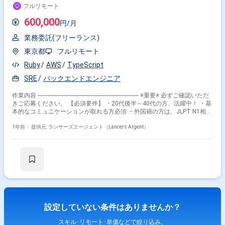
フルリモート
ティに関する知識があると尚良い ・AWSやGCPなどのIaaSに関する知識が
ある方を歓迎 ・大阪勤務が可能な方は優遇されますが、リモート対応も可
600,000
円/月
能 このポジションは、最新のセキュリティ技術を駆使し、自動化を推進す
るプロジェクトに貢献したい方に最適です。 就業時間：フレックス制有
業務委託(フリーランス)
（コアタイムなし）7.5時間／日 出社場所：地下鉄四ツ橋線「本町駅」 徒
歩5分
東京都
フルリモート
Ruby
AWS
TypeScript
SRE
バックエンドエンジニア
作業内容 ------------------------------------------------------------------- ※重要※ 必ずご確認いただ
きご応募ください。 【必須要件】 ・20代後半～40代の方、活躍中！ ・基
本的なコミュニケーションが取れる方必須 ・外国籍の方は、JLPT N1相当
またはJPT700点以上のビジネス日本語上級レベル必須 ・フルタイム案件
（副業不可） ・エンジニア実務経験3年以上必須 ---------------------------------------------
1年前・
提供元: ランサーズエージェント（Lancers Argent）
---------------------- 【業務概要】 支出管理クラウドのSREとして、プロダクトの
成長における阻害要因を取り除くミッションを実現します。システムの信
頼性を担保し、サービスのSLA/SLOの策定や監視基盤の構築・運用、イン
シデント対応フローの構築・運用、システムのキャパシティプランニング
などを行い、事業の成長をサービスの運用面から支えます。 4月稼働開始
のポジションとなります ・システムの信頼性の担保 ーサービスの
SLA/SLOの策定 ーサービスの監視基盤の構築・運用 ーインシデント
対応フローの構築・運用 ・システムの運用体制の改善 ーシステムのキ
ャパシティプランニング ーシステムのセキュリティリスクの試算 * サ
設定していない条件はありませんか？
ービスの信頼性を毀損する要因の早期発見・撲滅 ・開発チームの生産性向
上 ーリリース作業やパッチ実行の自動化・効率化 ーCI/CD環境の整備
スキル･リモート･単価などで絞り込み、
ー開発・運用業務におけるトイルの削減 【その他】 ・フルリモート：