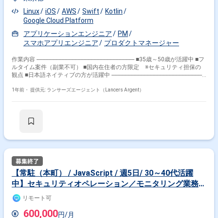
上で、 その結果を反映し、デザインは高忠実度（HiFi）に清書化されま
す。 立案から清書までの各段階での成果物は、FigmaやNotionを用いて管
Linux
iOS
AWS
Swift
Kotlin
理され、チーム全員がいつでも参照が可能です。 全体の進捗は各領域の
Google Cloud Platform
Ownerやプロジェクトマネージャーが週次のスクラムミーティングで管
アプリケーションエンジニア
PM
理・進行させていきます。 ■開発体制 各領域のOwnerが必要なバックログ
を定期的に棚卸し、 その後週初めに各領域のOwnerとメンバーとの1on1
スマホアプリエンジニア
プロダクトマネージャー
のタイミングで、アサイン作業が行われます。 この際のアサインは、メン
バーのスキルセットを重視しながら、 メンバーの興味も考慮に入れます。
作業内容 ------------------------------------------------------------------- ■35歳～50歳が活躍中 ■フ
メンバーには基本的に一週間で完遂可能なポイント数が割り当てられます
ルタイム案件（副業不可） ■国内在住者の方限定 ※セキュリティ担保の
ので、 メンバーはその作業を一週間で完遂することを目標としています。
観点 ■日本語ネイティブの方が活躍中 -----------------------------------------------------------------
この方法により、開発進捗の管理とメンバーのスキル成長・興味の追求が
-- 【企業】 大企業が持つ資本力や事業/プロダクト成長におけるノウハウ
両立されています。 配属部署 チーム体制 ・PdM：1名 ・バックエンドエ
と、 複数の事業売却経験を持つ連続起業家が設立したスタートアップのス
1年前・
提供元: ランサーズエージェント（Lancers Argent）
ンジニア：2名 ・モバイルエンジニア：3名 【環境】
ピード感や一体感・アイデア力を併せ持ち、 「日本発のグローバル
Go/Swift/Kotlin/Go(connect-go)/Linux/Slack/Notion/AWS/GCP/Tencent
No.1toCサービスを創出する」という非常に大きなチャレンジをしていま
【その他】 リモート可 コアタイム：11:00-17:00
す。 【業務内容】 弊社は現在、2024年春頃にリリース予定のQ&Aに特化
したライブ配信アプリを開発しております。 ・技術側面から主体者として
サービス開発・改善、開発から運用まで推進 ・メンバー育成による開発体
制強化の推進 など ■ポジションの魅力 大型新規アプリ開発でリードとし
て裁量を持ち、エンジニアリング能力を活かしつつリード業務や マネジメ
ントを行える環境が魅力です。サイバーエージェント出身のプロに囲まれ
つつ、 「エンジニア×ビジネス」を結ぶ役割も担え、多様な経験が積めま
す。コンシューマー向けの プロダクトで、ユーザー目線で改善提案が可能
【常駐（本町） / JavaScript / 週5日/ 30～40代活躍
です。グローバル市場進出を考慮し、 マルチリージョン対応や高トラフィ
中】セキュリティオペレーション／モニタリング業務の
ックに耐えうるスケーラブルな設計が初期から導入されています。 ■開発
までの流れ 新機能の立案は現在はプロダクトオーナーを中心として担当
自動化・高度化
リモート可
し、 一度企画が形になるとデザイナーがFigmaを用いてその企画をデザイ
ン化します。 この段階で作成されるのは低忠実度（LoFi）のデザインであ
600,000
円/月
り、 これをエンジニアを含むステークホルダー全員で確認し実現可能性な