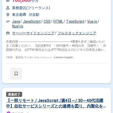
700,000
円/月
ド:RubyonRails/Unicorn/Nginx/PostgreSQL/Redis,Docker/Elasticsearch
フロントエンド:TypeScript/React/Redux/styled-
業務委託(フリーランス)
components/Storybook/Webpack インフ
ラ:AWS(EC2/RDS/ElastiCache/S3/ElasticsearchService/Lambda/ElasticBeans
東京都
渋谷駅
など)/Ansible/Datadog/CircleCI/EngineYard その他主要なツー
ル:GitHub/Slack/JIRA/Notion 【稼働条件】 ・11月から稼働 ・週4〜5での
Java
JavaScript
CSS
HTML
TypeScript
Vue.js
稼働、かつ長期での契約が可能な方 ・正社員とともにスクラムイベントに
Nuxt.js
参加できる方 ・フルリモート可 ・勤務時間09:30-18:30
サーバーサイドエンジニア
フルスタックエンジニア
作業内容 ------------------------------------------------------------------- ※重要※ 必ずご確認いただ
きご応募ください。 【必須要件】 ・20代後半～40代の方、活躍中！ ・外
国籍の方は、JLPTN1相当またはJPT700点以上のビジネス日本語上級レベ
ル必須 ・フルタイム案件（副業不可） ・エンジニア実務経験3年以上必須
------------------------------------------------------------------- 【会社概要】 弊社は、銀行や通信、
1年前・
提供元: ランサーズエージェント（Lancers Argent）
地方自治体など幅広い業界でご活用いただき、AI-OCR市場シェア
No.1（※1）を獲得しています。 破壊的テクノロジーを研究開発し続けて
います。 我々が研究開発し続けてきたテクノロジーを製品実装し、あらゆ
る産業に革新をもたらす。 そのチャレンジにエンジニアとしてjoinいただ
ける方を募集しております。 【現在の開発の状況・課題等】 AIOCRとし
て最適化され、顧客から圧倒的な支持を得る一方で、AIプラットフォーム
としてプロダクトを進化させるにあたり、技術課題が顕在化しています。
課題の解消のため現行のプラットフォームの後継として新規プラットフォ
ームの開発に着手しました。 AIOCRだけではなく、顔認証AIや、ノーコー
ドでAIが開発できるシステムで開発されたAIも活用できるプラットフォー
【一部リモート / JavaScript /週4日～/ 30～40代活躍
ムを目指しています。 アーキテクチャをマイクロサービスアーキテクチャ
中】自社サービスシリーズとの連携を図り、内製化を進
へ、技術スタックも大きく変化させ、開発チームとしては大きな転換点と
なっています。 一方、既存のプラットフォームは今現在も当社ビジネスの
めるPJで開発をお任せします！