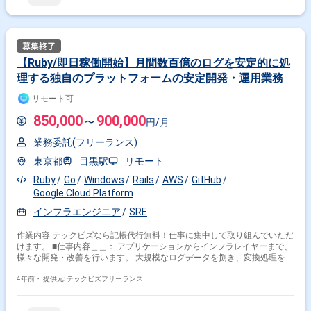
らWeb広告を運用する事業会社や広告代理店が増加し 弊社サービスを導入
される顧客が急増しており、業界内でも上位に位置づくプロダクトに成長
してきました。 インターネット広告市場も依然として力強く成長してお
り、今後ますます安定したプロダクトの提供 より高度な機能の提供が必要
となることが予想されるため、これを実現するべく エンジニアのポジショ
ンを増員募集することになりました。 エンジニアチームではユーザへの提
【Ruby/即日稼働開始】月間数百億のログを安定的に処
供価値を高めていくために、日々試行錯誤を繰り返しチーム自体の成長を
理する独自のプラットフォームの安定開発・運用業務
続けています。 今回新たに参加いただく方には、他分野であったとしても
これまでのご経験を存分に活かしてチームの成長に向けて貢献いただくこ
リモート可
とを期待しています。 ■業務内容 自社プロダクトの開発を担っていただき
ます。 -新機能の設計、開発 -既存コードの改善、モニタリング、アラート
850,000
900,000
〜
円/月
対応 -API設計、実装 -カスタマーサポート支援ツールの設計、開発 -その
他、サービスの成長や顧客価値提供の最大化に向けた取り組み ■稼働時間
業務委託(フリーランス)
10時～18時（休憩時間60分） ※1日7時間稼働想定 ■精算方法 〇時間幅精
算 精算幅：120h～160h 基準時間：140H（20日×7h） ※超過控除単価につ
東京都
目黒駅
リモート
きましては中間割となります。 ※1日7時間稼働が目安のため上記精算幅と
なります。 ■稼働形態 初日含めてフルリモート ■PC貸与 基本的には無
Ruby
Go
Windows
Rails
AWS
GitHub
（持ち込み） ※希望があれば貸与も可能 ■選考フロー 書類選考→面談（1
Google Cloud Platform
回）→内定
インフラエンジニア
SRE
作業内容 テックビズなら記帳代行無料！仕事に集中して取り組んでいただ
けます。 ■仕事内容＿＿： アプリケーションからインフラレイヤーまで、
様々な開発・改善を行います。 大規模なログデータを捌き、変換処理を加
え、お客様に価値提供しています。 マネージド ETL＆ワークフローサービ
ス の安定稼働に向けた運用/開発をお任せ致します。 - ■作業環境＿＿：
4年前・
提供元: テックビズフリーランス
Windows/Mac選択可 ■開発環境 言語＿＿＿＿：Ruby,Go言語 ＦW＿
＿＿＿：Ruby on Rails 環境・ＯＳ＿：AWS EC2 (Amazon EC2),GCP