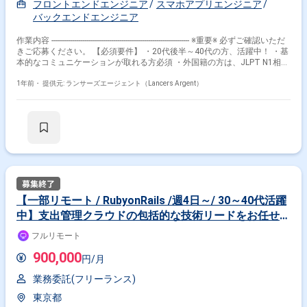
フロントエンドエンジニア
スマホアプリエンジニア
ックスタイム制
バックエンドエンジニア
作業内容 ------------------------------------------------------------------- ※重要※ 必ずご確認いただ
きご応募ください。 【必須要件】 ・20代後半～40代の方、活躍中！ ・基
本的なコミュニケーションが取れる方必須 ・外国籍の方は、JLPT N1相当
またはJPT700点以上のビジネス日本語上級レベル必須 ・フルタイム案件
（副業不可） ・エンジニア実務経験3年以上必須 ---------------------------------------------
1年前・
提供元: ランサーズエージェント（Lancers Argent）
---------------------- ■企業 ブロックチェーンゲームにおける 独自トークンを含め
た社内外のIEO支援、暗号通貨審査、コード監査を執り行っています。 ■
仕事概要 弊社の中核事業である、ウォレットの開発/保守運用において技
術リードを担当していただきます。 弊社ではウォレットに関する基盤技術
の研究開発と、それを利用したウォレットの自社開発・受託開発を行って
おります。 ウォレットに対する実際の開発を行いつつ、技術リードを行っ
ていただく役割となります。 これらのウォレットは運用中のものも存在す
るため、保守運用もチームと協力しながら進めていただきます。 主な業務
内容： - 基盤技術の開発/保守運用 - ウォレットアプリケーション
(Web/iOS/Android)の開発/保守運用 - 複数チェーンへのウォレット対応 -
【一部リモート / RubyonRails /週4日～/ 30～40代活躍
AptosエンジニアチームとのR&D - 対外向けの技術ドキュメント作成 ■開発
中】支出管理クラウドの包括的な技術リードをお任せし
環境 フロントエンド：TypeScript - React/Vue バックエンド：Golang イン
フラ：AWS ■求める人物像 ・求められる成果やスケジュールに対して必要
ます！
フルリモート
なタスクを考え、自分で動き、また人を動かすことが出来る人 ・他部署の
チームメンバーと協調して、目的達成に邁進できる方 ・最新技術動向を追
900,000
円/月
いかけ、自らのプロダクトに対して効果的な適用を試みれる人 ■働き方 稼
働時間：フレックスタイム制（22:00～5:00を除く） ※コアタ
業務委託(フリーランス)
イム：10:00〜17:00 ※チームによって異なる可能性あり 稼働場
所：週3日出社、その他リモート ※火・木曜日リモート勤務
東京都
（体調不良の場合などは別日も考慮） 出社場所： 「浜松町」 徒歩 7分