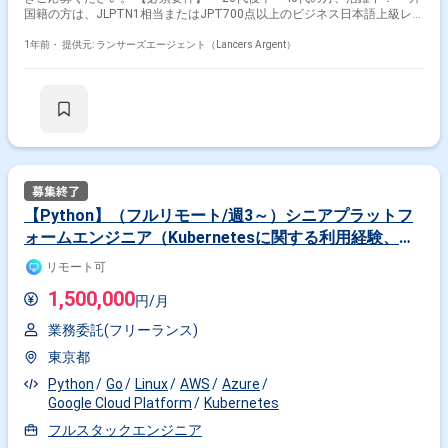
国籍の方は、JLPTN1相当またはJPT700点以上のビジネス日本語上級レベ
ル必須 ・フルタイム案件（副業不可） ・エンジニア実務経験3年以上必須
------------------------------------------------------------------- 【会社概要】 弊社は、銀行や通信、
1年前・
提供元: ランサーズエージェント（Lancers Argent）
地方自治体など幅広い業界でご活用いただき、AI-OCR市場シェア
No.1（※1）を獲得しています。 破壊的テクノロジーを研究開発し続けて
います。 我々が研究開発し続けてきたテクノロジーを製品実装し、あらゆ
る産業に革新をもたらす。 そのチャレンジにエンジニアとしてjoinいただ
ける方を募集しております。 【現在の開発の状況・課題等】 AIOCRとし
て最適化され、顧客から圧倒的な支持を得る一方で、AIプラットフォーム
としてプロダクトを進化させるにあたり、技術課題が顕在化しています。
課題の解消のため現行のプラットフォームの後継として新規プラットフォ
ームの開発に着手しました。 AIOCRだけではなく、顔認証AIや、ノーコー
ドでAIが開発できるシステムで開発されたAIも活用できるプラットフォー
【Python】（フルリモート/週3～）シニアプラットフ
ムを目指しています。 アーキテクチャをマイクロサービスアーキテクチャ
ォームエンジニア（Kubernetesに関する利用経験、専
へ、技術スタックも大きく変化させ、開発チームとしては大きな転換点と
なっています。 一方、既存のプラットフォームは今現在も当社ビジネスの
門知識のある方）
リモート可
根幹となるプロダクトです。 このため既存プロダクトの保守運用と新規プ
ロダクト開発が並行で進んでおり、 既存の開発のキャッチアップを行う必
1,500,000
円/月
要があるなど、プロジェクトは複雑化しています。 この複雑化した状況に
対して、課題解決を担っていただきます。 【具体的な業務内容】 弊社プ
業務委託(フリーランス)
ラットフォームの新規機能開発・改善に携わっていただきます。 ・ロード
マップ策定 ・技術選定（フレームワーク、ミドルウェア、その他開発ツー
東京都
ル等） ・アーキテクチャ設計（マイクロサービスアーキテクチャ） ・サ
ービス設計 ・開発、テスト ・リリース・改善 -- ■主な技術スタック
Python
Go
Linux
AWS
Azure
【Frontend】 *HTML *CSS *JavaScript/TypeScript *Vue.js/Nuxt.js★フロ
Google Cloud Platform
Kubernetes
ントメイン言語 【Backend】 *Kotlin★バックエンドメイン言
フルスタックエンジニア
語/Java/Springboot *Go/Gin *Python 【Infrastructure】
*Terraform/Ansible/GitAction *Pattern:Microservices/APIgateway