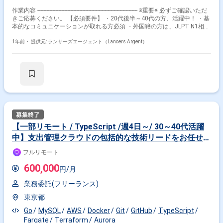
作業内容 ------------------------------------------------------------------- ※重要※ 必ずご確認いただ
きご応募ください。 【必須要件】 ・20代後半～40代の方、活躍中！ ・基
本的なコミュニケーションが取れる方必須 ・外国籍の方は、JLPT N1相当
またはJPT700点以上のビジネス日本語上級レベル必須 ・フルタイム案件
（副業不可） ・エンジニア実務経験3年以上必須 ---------------------------------------------
1年前・
提供元: ランサーズエージェント（Lancers Argent）
---------------------- 【企業紹介】 弊社のクラウド人材管理ツールは、顔写真が並
ぶ画面が特徴のサービスです。 従業員の”顔と名前を一致“することはもち
ろん、人材情報を見える化することで 経営者や管理職による人材の抜擢・
配置・評価などの人材マネジメント業務をサポートしています。 また、人
材情報の共有によって、従業員同士もお互いを知ってプロジェクトや業務
を 円滑に進めることができるため、生産性向上につながります。 これま
でに業種や企業規模を問わず1000社以上の企業に導入いただいています。
また、人事DBを有するプラットフォームビジネスの展開を見据えていま
す。 人事評価や研修履歴、eラーニング、適性検査など、人事に関するさ
まざまなサービスと連携し 人事サービスのプラットフォーマーとして企業
【一部リモート / TypeScript /週4日～/ 30～40代活躍
の人事課題を解決していくことを目指しています。 近年、政府による「働
中】支出管理クラウドの包括的な技術リードをお任せし
き方改革」の推進によって企業の生産性向上に注目が集まり 人事業務をIT
化する「HR Tech（HRテック）」もフィンテックに続く成長分野として注
ます！
フルリモート
目されています。 【業務内容】 ・スクラムでの新規機能の開発 ・運用、
保守、および新規事業の開発補助 ※詳細は面談時にご共有いたします。
600,000
円/月
【開発環境】 開発言語：Go, JavaScript, TypeScript フレームワーク：Gin,
React, Next.js 開発/運用環境：Rancher Desktop, GoLand, Protocol
業務委託(フリーランス)
Buffers, Storybook, Figma, GitLab, GitLab CI, GitHub Copilot 構成管理：
Terraform インフラ環境：AWS (EC2, RDS, S3, CloudFront, Step
東京都
Functions, ECS, Fargate, ECR, SystemManager, EventBrigte,
GlobalAccelerator...), Auth0, SendGrid 監視, モニタリング, 運用ツール：
Go
MySQL
AWS
Docker
Git
GitHub
TypeScript
AWS CloudWatch 社内ツール：Confluence, JIRA, Slack, Zoom その他：
Fargate
Terraform
Aurora