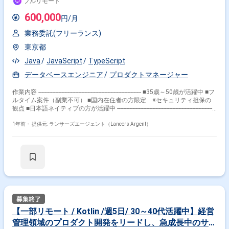
フルリモート
根幹となるプロダクトです。 このため既存プロダクトの保守運用と新規プ
ロダクト開発が並行で進んでおり、 既存の開発のキャッチアップを行う必
600,000
円/月
要があるなど、プロジェクトは複雑化しています。 この複雑化した状況に
対して、課題解決を担っていただきます。 【具体的な業務内容】 弊社プ
業務委託(フリーランス)
ラットフォームの新規機能開発・改善に携わっていただきます。 ・ロード
マップ策定 ・技術選定（フレームワーク、ミドルウェア、その他開発ツー
東京都
ル等） ・アーキテクチャ設計（マイクロサービスアーキテクチャ） ・サ
ービス設計 ・開発、テスト ・リリース・改善 -- ■主な技術スタック
Java
JavaScript
TypeScript
【Frontend】 *HTML *CSS *JavaScript/TypeScript *Vue.js/Nuxt.js★フロ
データベースエンジニア
プロダクトマネージャー
ントメイン言語 【Backend】 *Kotlin★バックエンドメイン言
語/Java/Springboot *Go/Gin *Python 【Infrastructure】
作業内容 ------------------------------------------------------------------- ■35歳～50歳が活躍中 ■フ
*Terraform/Ansible/GitAction *Pattern:Microservices/APIgateway
ルタイム案件（副業不可） ■国内在住者の方限定 ※セキュリティ担保の
*Container:Docker/Kubernetes
観点 ■日本語ネイティブの方が活躍中 -----------------------------------------------------------------
*Computing:AWSALB/EC2/ECS/EKS/Lambda *Database:Aurora
-- 【企業】 IT技術を活用して法人向け事業を展開し、デジタルマーケティ
*Storage:AWSS3 【tools】 *GitHub *Slack 【就業時間】 ・9:00-18:00(リ
ングやシステムインテグレーション、データ分析などのサービスを提供し
1年前・
提供元: ランサーズエージェント（Lancers Argent）
モート可) 【求める人物像】 -技術の社会実装、社会貢献に直接つながる技
ています。 デジタルマーケティング領域に強みを持っており、独自のマー
術活用にモチベーションが高い方 -素直で上昇志向のある方 -3ヶ月程度で
ケティングプラットフォームを構築し、顧客の購買行動分析など高度なサ
変化するビジネス環境をポジティブに捉え、楽しめる方 -会社目線に立
ービスでこれにより、幅広いクライアントのニーズに応じることができま
ち、ブレイクスルーを起こそうとするスタンスであること。 -成果が出る
す。 【業務内容】 自社サービスシリーズとの連携を図り、内製化を進め
までの地道な作業もいとわない方
るプロジェクトにおいてバックエンド開発を担当していただきます。 リフ
ァクタリングや技術的負債の解消、テストコード作成、オフショア開発と
の連携を通じたドメイン知識の獲得など、技術力を駆使してプロジェクト
を推進していただきます。 【具体的な業務内容】 ・リファクタリングや
技術的負債の解消 ・テストコードの作成 ・オフショア開発チームとのコ
ミュニケーションを通じたドメイン知識の獲得 ・PdMが起票する案件の開
【一部リモート / Kotlin /週5日/ 30～40代活躍中】経営
発および不具合修正 ・各種ミドルウェアのバージョンアップ対応 【求め
管理領域のプロダクト開発をリードし、急成長中のサー
る人物像】 ・困難な状況でもやり抜く姿勢のある方 ・コードに対して批