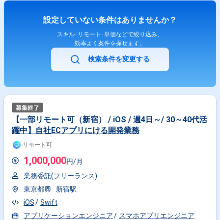
力】 ・AWS上に構築された多岐にわたるサービスの構築・運用経験がで
きます ・Terraformを使った大規模コードの運用、改善の経験ができます
設定していない条件はありませんか？
・Terraformを使ったCI/CDの環境構築に携われます ・既存インフラの設
計改善に携われます 【仕事の進め方】 ・ドキュメントをベースに、アジ
スキル･リモート･単価などで絞り込み、
ャイル開発のスクラム手法でスプリントごとにゴールを定めながら仕事を
効率よく案件を探せます。
進めます ・1週間に1回定例会議、及びスプリントミーティングを実施し
て状況を確認します ・1日に1〜2回ほど状況確認や課題解決のための短い
検索条件を変更する
ミーティングも実施します ・弊社ではSlackチャット、ハドルを活発に使
用しています ・担当するチームのミーティングには、技術に関する内容の
場合も参加していただきます 【体制】 PO1名（40代）＋開発者３名（30
代）体制の穏やかなチームです。 技術好奇心が強い方を希望します。
【その他】 ・基本リモート ・勤務時間：9:00〜18:00 ・開始時期：4月～
・面談回数：2回想定 ・PC貸与 ・社内ジム（パーソナルトレーナーの指導
あり）を無償で利用できます
【一部リモート可（新宿） / iOS / 週4日～/ 30～40代活
躍中】自社ECアプリにける開発業務
リモート可
1,000,000
円/月
業務委託(フリーランス)
東京都
新宿駅
iOS
Swift
アプリケーションエンジニア
スマホアプリエンジニア