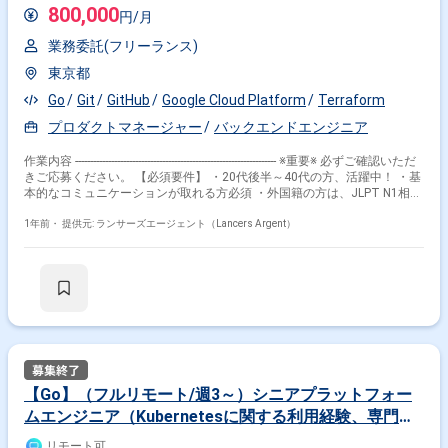
800,000
円/月
業務委託(フリーランス)
東京都
Go
Git
GitHub
Google Cloud Platform
Terraform
プロダクトマネージャー
バックエンドエンジニア
作業内容 ------------------------------------------------------------------- ※重要※ 必ずご確認いただ
きご応募ください。 【必須要件】 ・20代後半～40代の方、活躍中！ ・基
本的なコミュニケーションが取れる方必須 ・外国籍の方は、JLPT N1相当
またはJPT700点以上のビジネス日本語上級レベル必須 ・フルタイム案件
（副業不可） ・エンジニア実務経験3年以上必須 ---------------------------------------------
1年前・
提供元: ランサーズエージェント（Lancers Argent）
---------------------- ■案件概要 日本を代表するフリマアプリの成長を支えるプラ
ットフォームの開発を担うバックエンドエンジニアを募集しています。 グ
ロースプラットフォームチームは、 クーポン、ポイントシステム、エンゲ
ージメントソリューションなどの重要なマーケティングツールを構築・運
用しています。 エンゲージメントプラットフォームの構築と、シームレス
なシステム間統合の実現に重点的に取り組んでいます。 この役割では、こ
れらの領域におけるバックエンド開発を担当し、当社のエコシステム全体
におけるユーザーエンゲージメントを強化する 拡張性と効率性に優れたソ
リューションに貢献していただきます。 ■業務内容 上記のサブチームのメ
ンバーとして、以下の業務を担当していただきます。 - Webアプリケーシ
【Go】（フルリモート/週3～）シニアプラットフォー
ョン、API、システム統合の開発 - アーキテクチャの設計と要件に基づく必
ムエンジニア（Kubernetesに関する利用経験、専門知
要な議論の実施 - システム開発における技術的な問題の特定と解決 - シス
テムの信頼性を向上させるためのテストと品質保証の実施 - システムおよ
識のある方）
リモート可