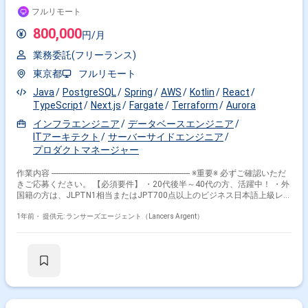
判的でありながら、人に対して寛容な方 【開発環境】 バックエン
ビスのさらなる進化をサポートするエンジニアを募集
フルリモート
ド:JavaScript(Node.js,jQuery),TypeScript(Node.js,Nest.js),PHP(Laravel) フ
ロントエンド:JavaScript(jQuery),TypeScript(React,Next.js) AI:Python クラ
800,000
円/月
ウドインフラ:Azure データベース:MongoDB,AtlasDB 分析基
盤:ZohoAnalytics,BigQuery,GoogleCloudStorage CI:GitHubActions ソース
業務委託(フリーランス)
コード管理:GitHub モニタリング:Datadog,Sentry,NewRelic UI/UXツー
ル:Figma バックログ管理:Backlog,Jira コミュニケーショ
東京都
フルリモート
ン:Slack,Notion,Miro,Zoom 【技術選定の背景】 Node.jsを中心としたバッ
クエンド開発を行っており、現在はTypeScriptをメインとする技術スタッ
Java
PostgreSQL
Spring
AWS
Kotlin
React
クに移行しています。 T3Stackを使用したリアーキテクトを計画してお
TypeScript
Next.js
Fargate
Terraform
Aurora
り、新規サービスは基本的にTypeScript（Next.js）で開発を行います。
インフラエンジニア
データベースエンジニア
【チーム構成】 エンジニア組織は日本チーム40名、ベトナムオフショア
チーム20名で構成されています。現在、内製化領域を拡大中です。 【そ
ITアーキテクト
サーバーサイドエンジニア
の他】 完全リモートOK（日本国内のみ） 就業時間 9:30〜18:30（休憩
プロダクトマネージャー
60分）
作業内容 ------------------------------------------------------------------- ※重要※ 必ずご確認いただ
きご応募ください。 【必須要件】 ・20代後半～40代の方、活躍中！ ・外
国籍の方は、JLPTN1相当またはJPT700点以上のビジネス日本語上級レベ
ル必須 ・フルタイム案件（副業不可） ・エンジニア実務経験3年以上必須
------------------------------------------------------------------- 【企業】 IT技術を活用して法人向け
1年前・
提供元: ランサーズエージェント（Lancers Argent）
事業を展開し、デジタルマーケティングやシステムインテグレーション、
データ分析などのサービスを提供しています。 デジタルマーケティング領
域に強みを持っており、独自のマーケティングプラットフォームを構築
し、顧客の購買行動分析など高度なサービスでこれにより、幅広いクライ
アントのニーズに応じることができます。 【業務内容】 経営管理領域の
プロダクト開発をリードし、急成長中のサービスのさらなる進化をサポー
トするエンジニアを募集します。 プロダクトのテックリードやアーキテク
トとして、コードの品質保証や全体最適な意思決定を行い、プロジェクト