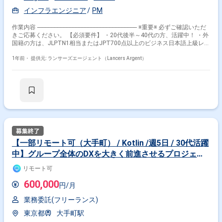
Yarn, webpack, Jotai, TanstackQuery, React Hooks, gRPC 【働き方】 稼
インフラエンジニア
PM
働開始：1月1日～ ※初回は1ヶ月契約、以降3カ月更新想定 稼働日数：週5
日 稼働時間： 9:30～18:30 PC貸与：あり（Mac）
作業内容 ------------------------------------------------------------------- ※重要※ 必ずご確認いただ
きご応募ください。 【必須要件】 ・20代後半～40代の方、活躍中！ ・外
国籍の方は、JLPTN1相当またはJPT700点以上のビジネス日本語上級レベ
ル必須 ・フルタイム案件（副業不可） ・エンジニア実務経験3年以上必須
------------------------------------------------------------------- 【企業】 IT技術を活用して法人向け
1年前・
提供元: ランサーズエージェント（Lancers Argent）
事業を展開し、デジタルマーケティングやシステムインテグレーション、
データ分析などのサービスを提供しています。 デジタルマーケティング領
域に強みを持っており、独自のマーケティングプラットフォームを構築
し、顧客の購買行動分析など高度なサービスでこれにより、幅広いクライ
アントのニーズに応じることができます。 【業務内容】 要件定義・基本
掛け合わせ条件で絞り込む
設計 ・お客様の要望を高い次元で実現へと導くための新機能の検討、およ
びUI/UXの設計 ・電子帳簿保存法・インボイス制度等の法改正への対応 ・
大企業から求められるセキュリティ要件・高可用性を満たすようなシステ
職種で絞り込む
ム設計 詳細設計・実装 ・DDDを取り入れた設計指針の下でのアプリケー
ション実装 ・既存機能の再設計・リファクタリングによる技術的負債の解
【一部リモート可（大手町） / Kotlin /週5日 / 30代活躍
Go × バックエンドエンジニア
消 プロジェクトマネジメント ・大規模開発の進捗管理 ・外部の協力会社
中】グループ全体のDXを大きく前進させるプロジェク
とのリソース調整 ・社内のステークホルダーとの調整業務 開発生産性の
業界で絞り込む
向上、チームメンバーの成長支援 ・CI/CD環境の整備 ・コードレビュー・
ト
リモート可
ペアプログラミングによるコード品質の向上、知識共有 【開発環境】 バ
Go × サービス
ックエン
600,000
円/月
ド:RubyonRails/Unicorn/Nginx/PostgreSQL/Redis,Docker/Elasticsearch
フロントエンド:TypeScript/React/Redux/styled-
特徴で絞り込む
業務委託(フリーランス)
components/Storybook/Webpack インフ
ラ:AWS(EC2/RDS/ElastiCache/S3/ElasticsearchService/Lambda/ElasticBeans
Go × 在宅・リモート
東京都
大手町駅
など)/Ansible/Datadog/CircleCI/EngineYard その他主要なツー