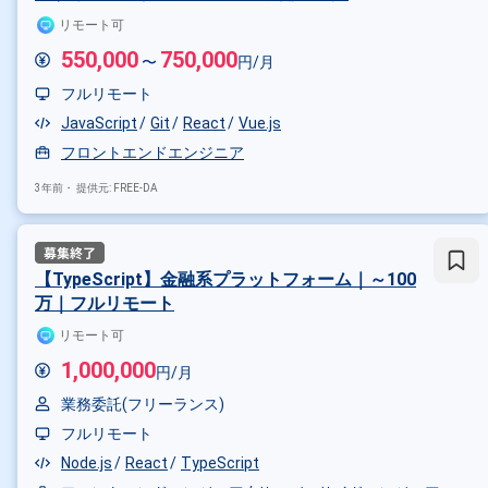
リモート可
550,000
750,000
〜
円/月
フルリモート
JavaScript
Git
React
Vue.js
フロントエンドエンジニア
3年前・
提供元: FREE-DA
掛け合わせ条件で絞り込む
【TypeScript】金融系プラットフォーム｜～100
万｜フルリモート
職種で絞り込む
リモート可
React × フロントエンドエンジニ
1,000,000
円/月
業界で絞り込む
業務委託(フリーランス)
React × サービス
React × 小売
フルリモート
特徴で絞り込む
Node.js
React
TypeScript