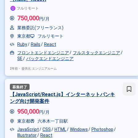
フルリモート
750,000
円/月
業務委託(フリーランス)
東京都
フルリモート
Ruby
Rails
React
フロントエンドエンジニア
フルスタックエンジニア
SE
バックエンドエンジニア
2年前・
提供元: エンジニアルーム
【JavaScript/React.js】インターネットバンキ
ング向け開発案件
950,000
円/月
東京都
六本木一丁目駅
JavaScript
CSS
HTML
Windows
Photoshop
Illustrator
React