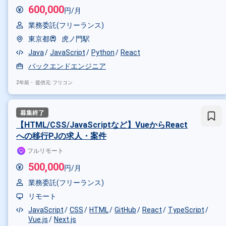
600,000
円/月
業務委託(フリーランス)
東京都
虎ノ門駅
Java
JavaScript
Python
React
バックエンドエンジニア
2年前・
提供元: フリコン
【HTML/CSS/JavaScriptなど】VueからReact
への移行PJの求人・案件
フルリモート
500,000
円/月
業務委託(フリーランス)
リモート
JavaScript
CSS
HTML
GitHub
React
TypeScript
Vue.js
Next.js