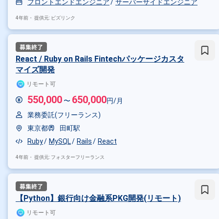
フロントエンドエンジニア
サーバーサイドエンジニア
React × 副業
React × 在宅・
4年前・
提供元: ビズリンク
その他の条件で検索する
その他開発言語・スキルから探す
React / Ruby on Rails Fintechパッケージカスタ
マイズ開発
TypeScript
JavaScript
Vue
リモート可
その他の職種から探す
550,000
650,000
〜
円/月
フロントエンドエンジニア
バ
業務委託(フリーランス)
スマホアプリエンジニア
東京都
田町駅
Ruby
MySQL
Rails
React
4年前・
提供元: フォスターフリーランス
【Python】銀行向け金融系PKG開発(リモート)
リモート可