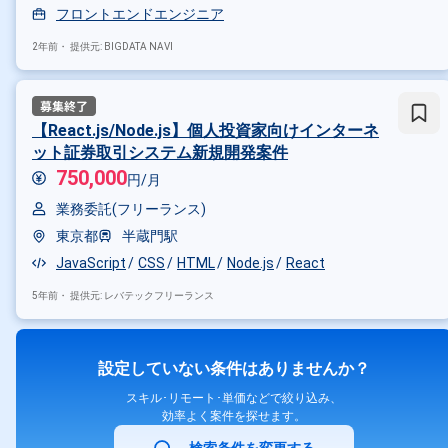
フロントエンドエンジニア
2年前・
提供元: BIGDATA NAVI
【React.js/Node.js】個人投資家向けインターネ
ット証券取引システム新規開発案件
750,000
円/月
業務委託(フリーランス)
東京都
半蔵門駅
JavaScript
CSS
HTML
Node.js
React
5年前・
提供元: レバテックフリーランス
設定していない条件はありませんか？
スキル･リモート･単価などで絞り込み、
効率よく案件を探せます。