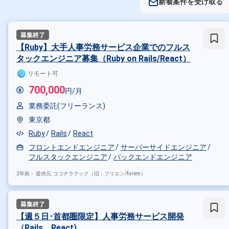
新着案件を受け取る
【Ruby】大手人事労務サービス企業でのフルス
タックエンジニア募集（Ruby on Rails/React）
リモート可
700,000
円/月
業務委託(フリーランス)
東京都
Ruby
Rails
React
フロントエンドエンジニア
サーバーサイドエンジニア
フルスタックエンジニア
バックエンドエンジニア
2年前・
提供元: ココナラテック（旧：フリエン/furien）
【週５日･首都圏限定】人事労務サービス開発
（Rails、React)