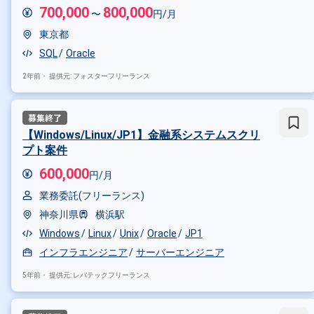
700,000
800,000
〜
円/月
東京都
SQL
Oracle
2年前・
提供元: フォスターフリーランス
【Windows/Linux/JP1】金融系システムスクリ
プト案件
600,000
円/月
業務委託(フリーランス)
神奈川県
横浜駅
Windows
Linux
Unix
Oracle
JP1
インフラエンジニア
サーバーエンジニア
5年前・
提供元: レバテックフリーランス