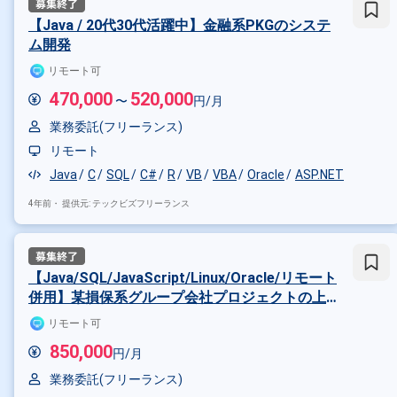
【Java / 20代30代活躍中】金融系PKGのシステ
ム開発
リモート可
470,000
520,000
〜
円/月
業務委託(フリーランス)
リモート
Java
C
SQL
C#
R
VB
VBA
Oracle
ASP.NET
4年前・
提供元: テックビズフリーランス
【Java/SQL/JavaScript/Linux/Oracle/リモート
併用】某損保系グループ会社プロジェクトの上
級SE募集の案件・求人
リモート可
850,000
円/月
業務委託(フリーランス)