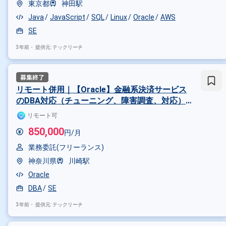
東京都
神田駅
Java
JavaScript
SQL
Linux
Oracle
AWS
SE
3年前・
提供元: テックリーチ
リモート併用｜【Oracle】金融系決済サービス
のDBA対応（チューニング、障害調査、対応）
および、日々の開発支援作業(DB視点)（システ
リモート可
ムエンジニア（SE））
掛け合わせ条件で絞り込む
850,000
円/月
職種で絞り込む
業務委託(フリーランス)
Oracle × サーバーサイドエンジニ
神奈川県
川崎駅
Oracle × DBA
Oracle
DBA
SE
業界で絞り込む
3年前・
提供元: テックリーチ
Oracle × メーカー
Oracle × 証
特徴で絞り込む