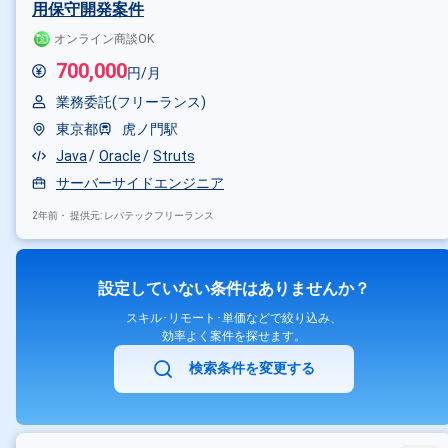
用保守開発案件
オンライン商談OK
700,000
円/月
業務委託(フリーランス)
東京都
虎ノ門駅
Java
Oracle
Struts
サーバーサイドエンジニア
2年前・
提供元: レバテックフリーランス
設定していない条件はありませんか？
スキル･リモート･単価などで絞り込み、
効率よく案件を探せます。
検索条件を変更する