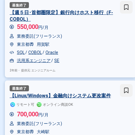
Oracle × 副業
Oracle × 在宅
【週５日･首都圏限定】銀行向けホスト移行（F-
COBOL）
550,000
円/月
その他の条件で検索する
業務委託(フリーランス)
その他開発言語・スキルから探す
東京都
用賀駅
Java
SQL
Linux
JavaScr
SQL
COBOL
Oracle
汎用系エンジニア
SE
その他の職種から探す
2年前・
提供元: エンジニアルーム
サーバーサイドエンジニア
バ
【Linux/Windows】金融向けシステム更改案件
リモート可
オンライン商談OK
700,000
円/月
業務委託(フリーランス)
東京都
大崎駅