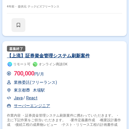
計開発を行う。 【環境】 Java11(Java8)、Thymeleaf、Typescripts、
React.js、SpringBoot OracleDB、PostgreSQL 【最寄】 六本木一丁目駅
4年前・
提供元: テックビズフリーランス
【精算】 140-180h 【面談回数】 1回(WEB) ※週5日〜OKの案件です！
【上流】証券資金管理システム刷新案件
リモート可
オンライン商談OK
700,000
円/月
業務委託(フリーランス)
東京都
木場駅
Java
React
サーバーエンジニア
作業内容 ・証券資金管理システム刷新案件に携わっていただきます。 ・
主に下記作業をご担当いただきます。 ‐要件定義書作成 -概要設計書作
成 ‐後続工程の成果物レビュー ‐テスト・リリース工程の計画書作成