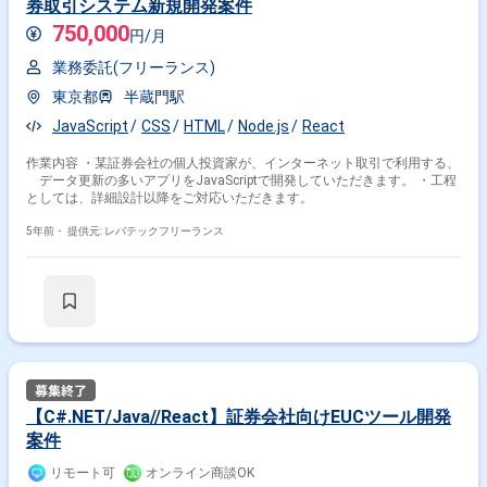
券取引システム新規開発案件
750,000
円/月
業務委託(フリーランス)
東京都
半蔵門駅
JavaScript
CSS
HTML
Node.js
React
作業内容 ・某証券会社の個人投資家が、インターネット取引で利用する、
データ更新の多いアプリをJavaScriptで開発していただきます。 ・工程
としては、詳細設計以降をご対応いただきます。
5年前・
提供元: レバテックフリーランス
【C#.NET/Java//React】証券会社向けEUCツール開発
案件
リモート可
オンライン商談OK