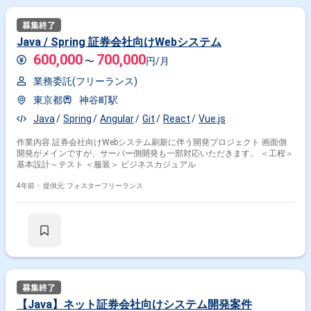
Java / Spring 証券会社向けWebシステム
600,000
700,000
〜
円/月
業務委託(フリーランス)
東京都
神谷町駅
Java
Spring
Angular
Git
React
Vue.js
作業内容 証券会社向けWebシステム刷新に伴う開発プロジェクト 画面側
開発がメインですが、サーバー側開発も一部対応いただきます。 ＜工程＞
基本設計～テスト ＜服装＞ ビジネスカジュアル
4年前・
提供元: フォスターフリーランス
【Java】ネット証券会社向けシステム開発案件