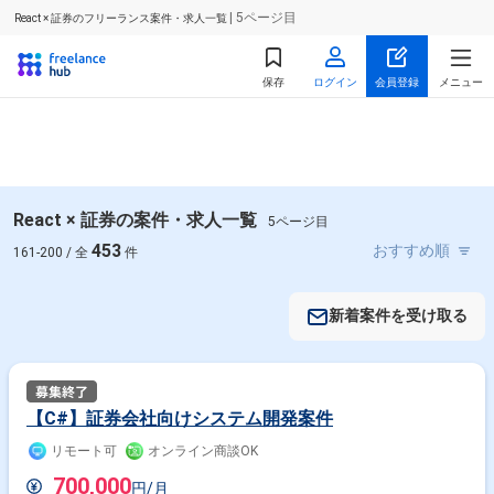
| 5ページ目
React × 証券のフリーランス案件・求人一覧
保存
ログイン
会員登録
メニュー
React × 証券の案件・求人一覧
5ページ目
453
161-200 / 全
件
新着案件を受け取る
【C#】証券会社向けシステム開発案件
リモート可
オンライン商談OK
700,000
円/月