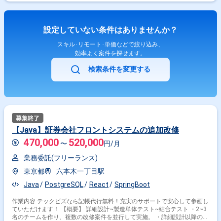
務経験1年以上お持ちの方が対象の案件です！
設定していない条件はありませんか？
スキル･リモート･単価などで絞り込み、
効率よく案件を探せます。
検索条件を変更する
【Java】証券会社フロントシステムの追加改修
470,000
520,000
〜
円/月
業務委託(フリーランス)
東京都
六本木一丁目駅
Java
PostgreSQL
React
SpringBoot
作業内容 テックビズなら記帳代行無料！充実のサポートで安心して参画し
ていただけます！ 【概要】 詳細設計~製造単体テスト~結合テスト ・2~3
名のチームを作り、複数の改修案件を並行して実施。 ・詳細設計以降の設