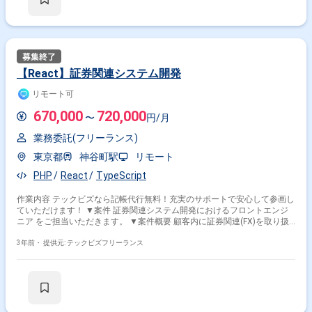
【React】証券関連システム開発
リモート可
670,000
720,000
〜
円/月
業務委託(フリーランス)
東京都
神谷町駅
リモート
PHP
React
TypeScript
作業内容 テックビズなら記帳代行無料！充実のサポートで安心して参画し
ていただけます！ ▼案件 証券関連システム開発におけるフロントエンジ
ニア をご担当いただきます。 ▼案件概要 顧客内に証券関連(FX)を取り扱
うシステムが複数あります。 フロント開発チームにご参画いただき新規画
面開発、改修等をお任せします! チーム規模は5-6名程度となっており今回
3年前・
提供元: テックビズフリーランス
は 作業規模が大きくなってきたことによる増員となります。 技術スタッ
クとしてはTypeScript/Reactが主となります。 積極的にモダンな技術要素
を採用している現場となりますので 技術力を高めたい方にはオススメの案
件となります。 ▼勤務地 ・リモート可/神谷町駅 立ち上がりまでは出社、
立ち上がり後は週2-3回出社(リモート併用) ▼勤務時間 ・10:00-19:00 ▼条
件 ・精算:140-180H ・顔合わせ:1回(WEB) ※週5日〜OKの案件です！ ※実