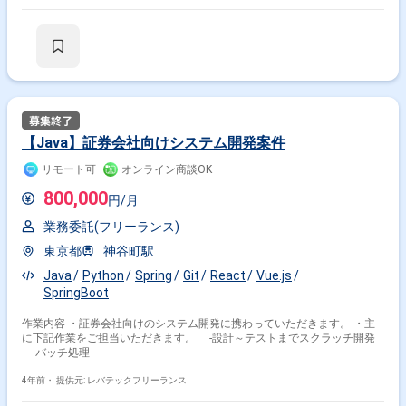
【Java】証券会社向けシステム開発案件
掛け合わせ条件で絞り込む
リモート可
オンライン商談OK
800,000
円/月
職種で絞り込む
業務委託(フリーランス)
React × フロントエンドエンジニア
東京都
神谷町駅
React × バックエンドエンジニア
Java
Python
Spring
Git
React
Vue.js
React × スマホアプリエンジニア
SpringBoot
業界で絞り込む
作業内容 ・証券会社向けのシステム開発に携わっていただきます。 ・主
に下記作業をご担当いただきます。 -設計～テストまでスクラッチ開発
React × サービス
React × 小売
React × 金融系
-バッチ処理
React × Sier
4年前・
提供元: レバテックフリーランス
特徴で絞り込む