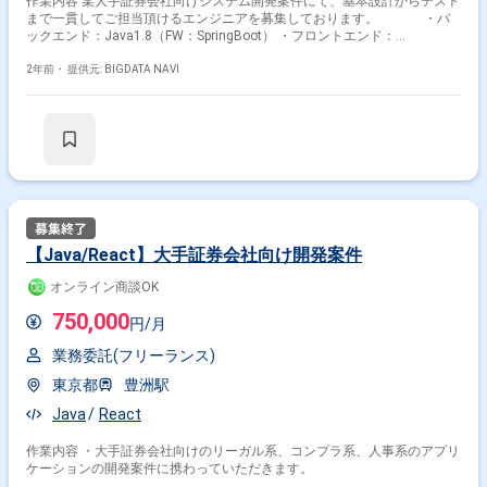
作業内容 某大手証券会社向けシステム開発案件にて、基本設計からテスト
まで一貫してご担当頂けるエンジニアを募集しております。 ・バ
ックエンド：Java1.8（FW：SpringBoot） ・フロントエンド：
JavaScript/TypeScript（FW：React） ・ソースコード管理：GitLab ・コミ
ュニケーションツール：teams
2年前・
提供元: BIGDATA NAVI
【Java/React】大手証券会社向け開発案件
オンライン商談OK
750,000
円/月
業務委託(フリーランス)
東京都
豊洲駅
Java
React
作業内容 ・大手証券会社向けのリーガル系、コンプラ系、人事系のアプリ
ケーションの開発案件に携わっていただきます。