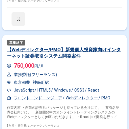
3年前・
提供元: レバテックフリーランス
【Webディレクター/PMO】新規個人投資家向けインタ
ーネット証券取引システム開発案件
750,000
円/月
業務委託(フリーランス)
東京都
神保町駅
JavaScript
HTML5
Windows
CSS3
React
フロントエンドエンジニア
Webディレクター
PMO
作業内容 ・自前の証券系パッケージを持っている会社にて、 某有名証
券会社向けに、 新規開発中のオンライントレーディングシステムの
Webディレクターとして参画いただきます。 ・React.jsで開発を行ってい
る小/中規模のプロジェクトの 要件定義及びプロジェクト管理をご対応
いただきます。 ・ご経験及びタイミング、ご意向に応じて 証券会社の
5年前・
提供元: レバテックフリーランス