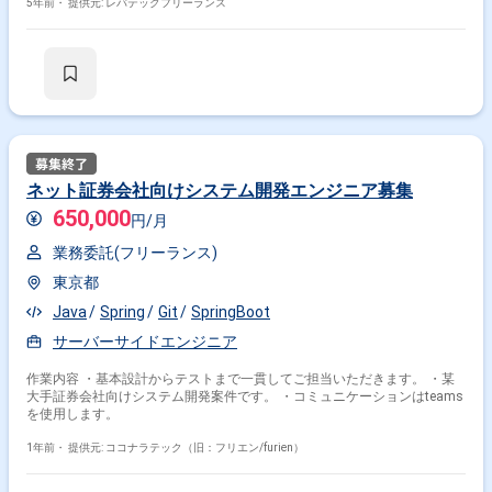
5年前・
提供元: レバテックフリーランス
ネット証券会社向けシステム開発エンジニア募集
650,000
円/月
業務委託(フリーランス)
東京都
Java
Spring
Git
SpringBoot
サーバーサイドエンジニア
作業内容 ・基本設計からテストまで一貫してご担当いただきます。 ・某
大手証券会社向けシステム開発案件です。 ・コミュニケーションはteams
を使用します。
1年前・
提供元: ココナラテック（旧：フリエン/furien）