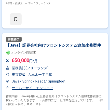
2年前・
提供元: レバテックフリーランス
【Java】証券会社向けフロントシステム追加改修案件
オンライン商談OK
650,000
円/月
業務委託(フリーランス)
東京都
六本木一丁目駅
Java
Spring
React
SpringBoot
サーバーサイドエンジニア
作業内容 ・Javaを用いた証券会社向けフロントシステム追加改修案件に
携わっていただきます。 ・具体的には下記作業を想定しています。 - 詳
細設計～製造、単体テスト