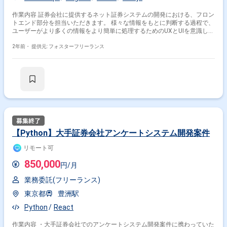
作業内容 証券会社に提供するネット証券システムの開発における、フロン
トエンド部分を担当いただきます。 様々な情報をもとに判断する過程で、
ユーザーがより多くの情報をより簡単に処理するためのUXとUIを意識しな
がら開発しています。 Web系だけでなく、スマホアプリの開発にも注力し
ていきたい方や、 決まった枠の中ではなく、幅広い業務範囲にやりがいを
2年前・
提供元: フォスターフリーランス
感じながら、自分で考えて行動してきたい方 などにおすすめの案件です。
※※こちらの案件は現在募集を終了しております※※
【Python】大手証券会社アンケートシステム開発案件
リモート可
850,000
円/月
業務委託(フリーランス)
東京都
豊洲駅
Python
React
作業内容 ・大手証券会社でのアンケートシステム開発案件に携わっていた