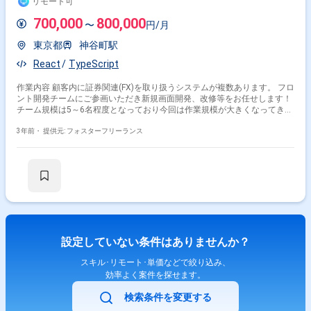
リモート可
700,000
800,000
〜
円/月
東京都
神谷町駅
React
TypeScript
作業内容 顧客内に証券関連(FX)を取り扱うシステムが複数あります。 フロ
ント開発チームにご参画いただき新規画面開発、改修等をお任せします！
チーム規模は5～6名程度となっており今回は作業規模が大きくなってきた
ことによる増員となります。 技術スタックとしてはTypeScript/Reactが主
となります。 積極的にモダンな技術要素を採用している現場となりますの
3年前・
提供元: フォスターフリーランス
で技術力を高めたい方にはオススメの案件となります。 ＜基本時間＞
10：00～19：00
設定していない条件はありませんか？
スキル･リモート･単価などで絞り込み、
効率よく案件を探せます。
検索条件を変更する