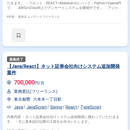
だきます。 ・フロント：REACT+Material-UIとバック：Python+OpenAPI
で、 AWSのCloud9上でアンケートシステムを開発中です。 ・アジャイ
ルで進めており、現在はまだ開発初段階になりますが、 一人称でフロン
トの実装またはフロント＋バックいずれの実装も 進められる方を求めて
4年前・
提供元: レバテックフリーランス
おります。
【Java/React】ネット証券会社向けシステム追加開発
案件
700,000
円/月
業務委託(フリーランス)
東京都
六本木一丁目駅
Java
JavaScript
Spring
React
TypeScript
作業内容 ・ネット証券会社向けシステム追加開発に携わっていただきま
す。 ・主に基本設計以降の工程をお任せいたします。