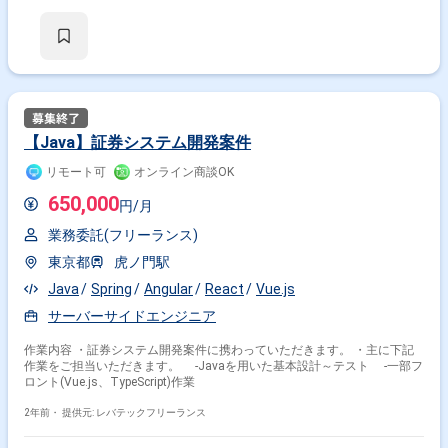
React × 副業
React × 在宅・リモート
その他の条件で検索する
その他開発言語・スキルから探す
【Java】証券システム開発案件
TypeScript
JavaScript
Vue.js
AWS
Java
リモート可
オンライン商談OK
Next.js
CSS
HTML
PHP
Python
650,000
円/月
その他の職種から探す
業務委託(フリーランス)
フロントエンドエンジニア
バックエンドエンジニア
東京都
虎ノ門駅
サーバーサイドエンジニア
フルスタックエンジニア
Java
Spring
Angular
React
Vue.js
スマホアプリエンジニア
サーバーサイドエンジニア
作業内容 ・証券システム開発案件に携わっていただきます。 ・主に下記
作業をご担当いただきます。 -Javaを用いた基本設計～テスト -一部フ
ロント(Vue.js、TypeScript)作業
2年前・
提供元: レバテックフリーランス