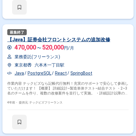
【Java】証券会社フロントシステムの追加改修
470,000
520,000
〜
円/月
業務委託(フリーランス)
東京都
六本木一丁目駅
Java
PostgreSQL
React
SpringBoot
作業内容 テックビズなら記帳代行無料！充実のサポートで安心して参画し
ていただけます！ 【概要】 詳細設計~製造単体テスト~結合テスト ・2~3
名のチームを作り、複数の改修案件を並行して実施。 ・詳細設計以降の設
計開発を行う。 【環境】 Java11(Java8)、Thymeleaf、Typescripts、
React.js、SpringBoot OracleDB、PostgreSQL 【最寄】 六本木一丁目駅(出
4年前・
提供元: テックビズフリーランス
社となります) 【精算】 140-180h 【面談回数】 1回(WEB) ※週5日〜OKの
案件です！