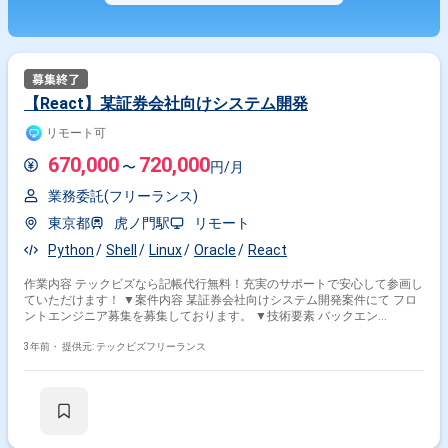
【React】某証券会社向けシステム開発
リモート可
670,000
720,000
〜
円/月
業務委託(フリーランス)
東京都
虎ノ門駅
リモート
Python
Shell
Linux
Oracle
React
作業内容 テックビズなら記帳代行無料！充実のサポートで安心して参画し
ていただけます！ ▼案件内容 某証券会社向けシステム開発案件にて フロ
ントエンジニア募集を募集しております。 ▼技術要素 バックエン
ド:Python フロントエンド:React コミュニケーションツール:teams/Slack
※スキル次第で高単価もでますのでご相談ください。 ▼条件等 場所:リモー
3年前・
提供元: テックビズフリーランス
ト可/虎ノ門 清算方法:140-180h(中間割) 打合せ回数:2回 備考 ・勤怠良
好、体調に不安のない方 ・金融業界向けSIer様ですが、「スマホ持込不
可」等の制限はございません ※週5日〜OKの案件です！