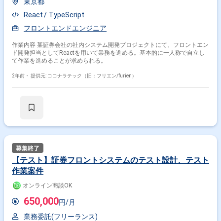
東京都
React
TypeScript
フロントエンドエンジニア
作業内容 某証券会社の社内システム開発プロジェクトにて、フロントエン
ド開発担当としてReactを用いて業務を進める。基本的に一人称で自立し
て作業を進めることが求められる。
2年前・
提供元: ココナラテック（旧：フリエン/furien）
【テスト】証券フロントシステムのテスト設計、テスト
作業案件
オンライン商談OK
650,000
円/月
業務委託(フリーランス)