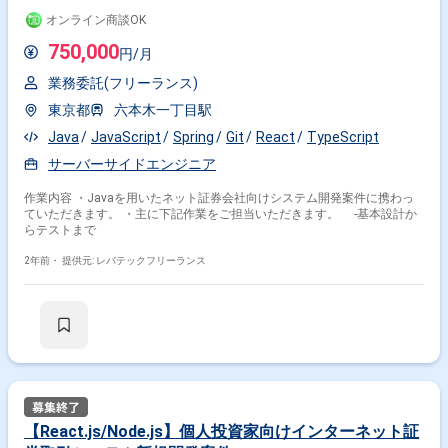
オンライン商談OK
750,000
円/月
業務委託(フリーランス)
東京都
六本木一丁目駅
Java
JavaScript
Spring
Git
React
TypeScript
サーバーサイドエンジニア
作業内容 ・Javaを用いたネット証券会社向けシステム開発案件に携わっ
ていただきます。 ・主に下記作業をご担当いただきます。 -基本設計か
らテストまで
2年前・
提供元: レバテックフリーランス
【React.js/Node.js】個人投資家向けインターネット証