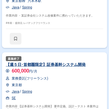
東京都
六本木駅
Java
Spring
作業内容 ・某証券会社システム改修案件に携わっていただきます。
4年前・
提供元: レバテックフリーランス
掛け合わせ条件で絞り込む
職種で絞り込む
Spring × サーバーサイドエンジニア
【週５日･首都圏限定】証券基幹システム開発
Spring × アプリケーションエンジニア
600,000
円/月
業界で絞り込む
業務委託(フリーランス)
東京都
Spring × サービス
Spring × EC
Spring × メーカー
Java
Spring
Spring × 物流
Spring × 金融系
Spring × 小売
SE
Spring × 生命保険
作業内容 【証券基幹システム開発】 要件定義、設計～テスト 本案件は
特徴で絞り込む