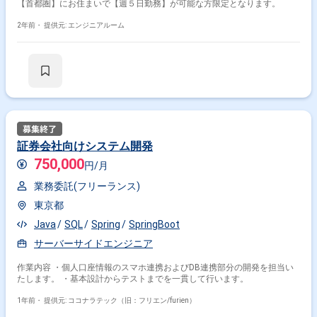
【首都圏】にお住まいで【週５日勤務】が可能な方限定となります。
Spring × 副業
Spring × 在宅・リモート
2年前・
提供元: エンジニアルーム
その他の条件で検索する
その他開発言語・スキルから探す
Java
SpringBoot
JavaScript
AWS
SQL
Oracle
Linux
MySQL
React
PostgreSQL
証券会社向けシステム開発
その他の職種から探す
750,000
円/月
サーバーサイドエンジニア
バックエンドエンジニア
業務委託(フリーランス)
フロントエンドエンジニア
スマホアプリエンジニア
東京都
アプリケーションエンジニア
Java
SQL
Spring
SpringBoot
サーバーサイドエンジニア
作業内容 ・個人口座情報のスマホ連携およびDB連携部分の開発を担当い
たします。 ・基本設計からテストまでを一貫して行います。
1年前・
提供元: ココナラテック（旧：フリエン/furien）