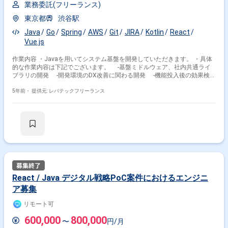
業務委託(フリーランス)
東京都
渋谷駅
Java
Go
Spring
AWS
Git
JIRA
Kotlin
React
Vue.js
作業内容 ・Javaを用いてシステム基盤を開発していただきます。 ・具体
的な作業内容は下記でございます。 -基盤ミドルウェア、社内共通ライ
ブラリの開発 -開発環境のDX改善に関わる開発 -機能投入後の効果検
証、機能改善 -既存機能の問題抽出および解決策の提案 ※ご経験やスキル
に応じて作業内容は変動いたします。
5年前・
提供元: レバテックフリーランス
React / Java デジタル戦略PoC案件におけるエンジニ
ア募集
リモート可
600,000
800,000
〜
円/月