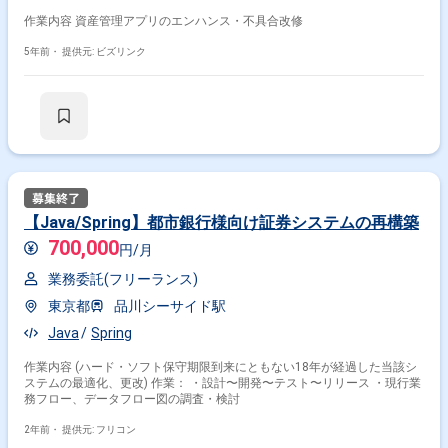
作業内容 資産管理アプリのエンハンス・不具合改修
5年前・
提供元: ビズリンク
【Java/Spring】都市銀行様向け証券システムの再構築
700,000
円/月
業務委託(フリーランス)
東京都
品川シーサイド駅
Java
Spring
作業内容 (ハード・ソフト保守期限到来にともない18年が経過した当該シ
ステムの最適化、更改) 作業： ・設計〜開発〜テスト〜リリース ・現行業
務フロー、データフロー図の調査・検討
2年前・
提供元: フリコン