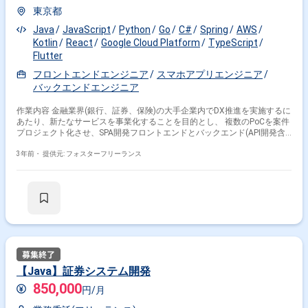
東京都
Java
JavaScript
Python
Go
C#
Spring
AWS
Kotlin
React
Google Cloud Platform
TypeScript
Flutter
フロントエンドエンジニア
スマホアプリエンジニア
バックエンドエンジニア
作業内容 金融業界(銀行、証券、保険)の大手企業内でDX推進を実施するに
あたり、新たなサービスを事業化することを目的とし、 複数のPoCを案件
プロジェクト化させ、SPA開発フロントエンドとバックエンド(API開発含
め)をご担当いただける方を募集します。 短期～中期（3ヵ月～9ヵ月目
安）のPoC案件が常に発生しているため、どんどんプロジェクトを回して
3年前・
提供元: フォスターフリーランス
いくイメージです。 このPoCの結果から大手金融業グループ各社で実際に
サービス化されているものもあり、 一例としてAIを使用した営業推進シス
テムやIoTデバイスを活用したドライブレコーダーなどがあります。 今後
は金融業分野に限らず、デジタル技術を活用した商品・サービスの企画、
開発などの規模を大きくしていくことも計画されていますので、活躍の機
会も広がります。 ＜案件の特徴＞ ・エンド直取引で、新サービス企画構
築に直接かかわることができます ・業界大手企業ですが、ベンチャーのよ
うなマインドでアジャイルで開発する部署です ・フロント/バックどちら
でも、両方でもご経験に応じたプロジェクトがあります ・フロント開発経
験(JavaScriptフレームワーク)があれば、未経験でもReactで開発できます
【Java】証券システム開発
・バックエンド開発経験(Java, Goなど)があれば、未経験でもPythonで開
850,000
発できます ＜開発環境＞ AWS, React, Python ＜基本時間＞ 9：00～18：
円/月
00 ＜服装＞ 自由