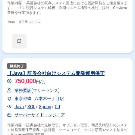
作業内容 ・某証券様の既存システム更改における設計開発をご担当頂きま
す。 ・主に現行システム解析、次期システム構造の検討、設計、C⇒Java
変換を作業頂きます。
1年前・
提供元: フリコン
【Java】証券会社向けシステム開発運用保守
750,000
円/月
業務委託(フリーランス)
東京都
六本木一丁目駅
Java
SQL
Spring
Git
サーバーサイドエンジニア
作業内容 ・証券会社の先物取引、オプション取引、商品先物取引のシステ
ム開発運用保守業務 ・設計書、ソースコード、テスト項目やテスト結果の
レビュー 一部運用業務