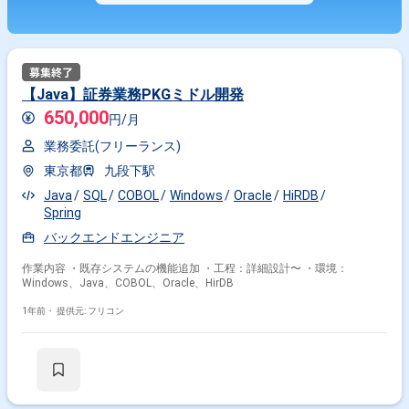
【Java】証券業務PKGミドル開発
650,000
円/月
業務委託(フリーランス)
東京都
九段下駅
Java
SQL
COBOL
Windows
Oracle
HiRDB
Spring
バックエンドエンジニア
作業内容 ・既存システムの機能追加 ・工程：詳細設計〜 ・環境：
Windows、Java、COBOL、Oracle、HirDB
1年前・
提供元: フリコン