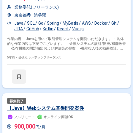
業務委託(フリーランス)
東京都
渋谷駅
Java
SQL
Go
Spring
MyBatis
AWS
Docker
Git
JIRA
GitHub
Kotlin
React
Vue.js
作業内容 ・Javaを用いて取引管理システムを開発いただきます。 ・具体
的な作業内容は下記でございます。 -金融システムの設計/開発/機能改善
-既存機能の問題抽出および解決策の提案 -機能投入後の効果検証、機
能改善 -金融機関とのシステム連携
5年前・
提供元: レバテックフリーランス
【Java】Webシステム基盤開発案件
フルリモート
オンライン商談OK
900,000
円/月