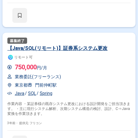
【Java/SQL(リモート)】証券系システム更改
リモート可
750,000
円/月
業務委託(フリーランス)
東京都
門前仲町駅
Java
SQL
Spring
作業内容 ・某証券様の既存システム更改における設計開発をご担当頂きま
す。 ・主に現行システム解析、次期システム構造の検討、設計、C⇒Java
変換を作業頂きます。
3年前・
提供元: フリコン