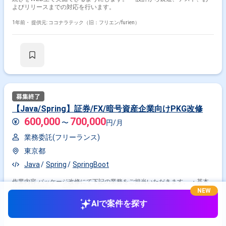
よびリリースまでの対応を行います。
1年前・
提供元: ココナラテック（旧：フリエン/furien）
【Java/Spring】証券/FX/暗号資産企業向けPKG改修
600,000
700,000
〜
円/月
業務委託(フリーランス)
東京都
Java
Spring
SpringBoot
作業内容 パッケージ改修にて下記の業務をご担当いただきます。 ・基本
設計〜詳細設計 ・製造 ・テスト
NEW
AIで案件を探す
4年前・
提供元: フリコン