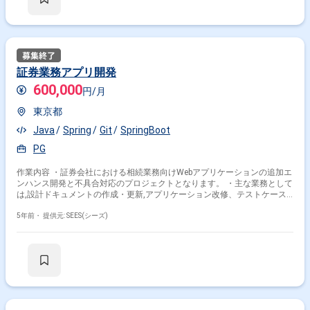
証券業務アプリ開発
600,000
円/月
東京都
Java
Spring
Git
SpringBoot
PG
作業内容 ・証券会社における相続業務向けWebアプリケーションの追加エ
ンハンス開発と不具合対応のプロジェクトとなります。 ・主な業務として
は,設計ドキュメントの作成・更新,アプリケーション改修、テストケース
作成、実施、不具合調査 などの実施となります。 ・お客様先拠点に持ち
帰っての開発となりますので,厳しいセキュリティは無く、 インターネッ
5年前・
提供元: SEES(シーズ)
トの使用も可能で意見のしやすい環境です。