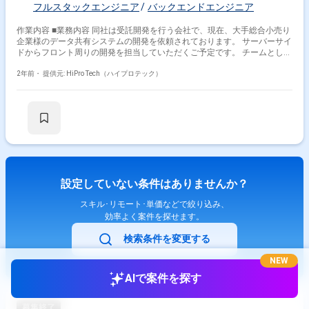
フルスタックエンジニア
バックエンドエンジニア
作業内容 ■業務内容 同社は受託開発を行う会社で、現在、大手総合小売り
企業様のデータ共有システムの開発を依頼されております。 サーバーサイ
ドからフロント周りの開発を担当していただくご予定です。 チームとして
同社から要件定義～基本設計を担当する開発エンジニアが1名参画してま
す。 今回ご参画いただく方には詳細設計～実装をお任せ予定です（主に実
2年前・
提供元: HiPro Tech（ハイプロテック）
装）。 【具体的な業務】 ・サーバサイドの詳細設計～実装 ・フロントサ
イドの詳細設計～実装 └画像やテキストを配置する構成を想定していま
す。 ・印刷キューの生成。 └「mPDF」を想定しています。 【開発環境】
・言語：PHP,Javascript,HTML5（React/VueJS検討中） ・フレームワー
ク：Laravel（もしくはスクラッチ開発） ・ライブラリ：
PHPOffice/PhpSpreadsheet ・データベース：MySQL ・インフラ：
Linux,AWS 【チーム体制】 プロパー1～2名の下にエンジニア1名、デザイ
ナー1名 ■募集背景・課題 同社のクライアントである大手総合小売り企業
様は全国展開しながらもポップが特徴的で、 各店舗で共有して活用してお
設定していない条件はありませんか？
ります。 各店舗で印刷をするために、データ共有をファイルで行っている
のですが、 現在はファイルでの共有のみという部分に課題を感じていま
スキル･リモート･単価などで絞り込み、
す。 また、各店舗で印刷する際に印刷物がどのファイルか分かりにくく、
効率よく案件を探せます。
印刷するデータを探す手間がかかるのも課題に感じられております。 課題
解決のために商品情報や画像をデータ上に落とし込みし、 各店舗で分かり
検索条件を変更する
やすいよう印刷とデータの変更をできるような状態を目指しています。 商
品名の検索をして探す手間が省ける、金額やこまごましたものを変更でき
NEW
るようなシステムを構想しています。 システムからポップ等をダウンロー
ドして各店舗で印刷できる機能を実装予定です。 現在のフェーズは企画段
AIで案件を探す
階で、詳細設計～実装できる方が社内に不足しており、 ご助力いただける
方を探しています。