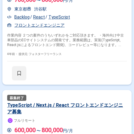
〜
円/月
東京都
渋谷駅
Backlog
React
TypeScript
フロントエンドエンジニア
作業内容 ２つの案件のうちいずれかをご対応頂きます。 ・海外向け中古
車部品のECサイトシステムの開発です。業務範囲は、実装(TypeScript,
React.jsによるフロントエンド開発)、コードレビュー等になります。
Techリードとして開発を推し進めていただける方と開発を確実に実行して
いただく方2名を募集します。 ・小売店向けAI活用アプリの開発です。業
4年前・
提供元: フォスターフリーランス
務範囲は、設計、実装(TypeScript, Reactj.sによるフロントエンド開発)、
コードレビュー等になります。 開発を推し進めていただける方1名を募集
します。 いずれの案件も、チーム開発をすすめるためコミュニケーション
を苦にしない方がマッチします。 会議については、週初に社内全体の朝
会、日次と週次でプロジェクト会議があります。そちら参加必須となりま
す。 ＜環境＞ 当社案件使用言語・FW：TypeScript, React.js 使用ツール：
Slack, Backlog等 他：PC貸与、フルリモートワーク推奨 ＜備考＞ フルリ
モート ＜基本時間＞ 9：30～18：30
TypeScript / Next.js / React フロントエンドエンジニ
ア募集
フルリモート
600,000
800,000
〜
円/月