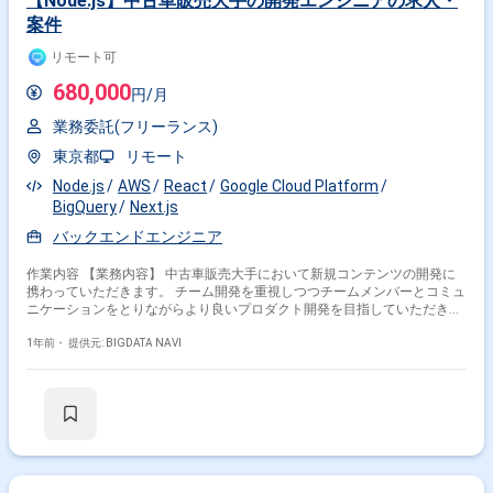
【Node.js】中古車販売大手の開発エンジニアの求人・
案件
リモート可
680,000
円/月
業務委託(フリーランス)
東京都
リモート
Node.js
AWS
React
Google Cloud Platform
BigQuery
Next.js
バックエンドエンジニア
作業内容 【業務内容】 中古車販売大手において新規コンテンツの開発に
携わっていただきます。 チーム開発を重視しつつチームメンバーとコミュ
ニケーションをとりながらより良いプロダクト開発を目指していただきま
す。 バックエンドの領域に関わらずフロント開発もチームメンバーととも
に携わっていただくためフルスタックを目指すことが可能です。 開発手
1年前・
提供元: BIGDATA NAVI
法：スクラム 作業環境：ペアプロのため常時画面共有していただきます