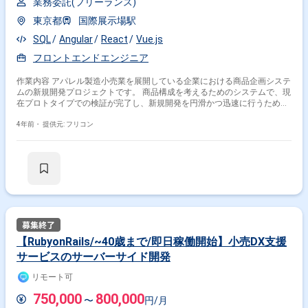
業務委託(フリーランス)
東京都
国際展示場駅
SQL
Angular
React
Vue.js
フロントエンドエンジニア
作業内容 アパレル製造小売業を展開している企業における商品企画システ
ムの新規開発プロジェクトです。 商品構成を考えるためのシステムで、現
在プロトタイプでの検証が完了し、新規開発を円滑かつ迅速に行うための
募集となります。
4年前・
提供元: フリコン
【RubyonRails/~40歳まで/即日稼働開始】小売DX支援
サービスのサーバーサイド開発
リモート可
750,000
800,000
〜
円/月