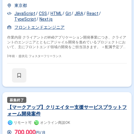
東京都
JavaScript
CSS
HTML
Git
JIRA
React
TypeScript
Next.js
フロントエンドエンジニア
作業内容 クライアントのWebアプリケーション開発事業につき、クライア
ントのエンジニアとともにアジャイル開発を進めているプロジェクトにお
いて、主にフロントエンド領域の開発をご担当頂きます。 ＜配属予定プロ
ジェクト＞ クライアント/プロジェクト：大手小売業(家電量販店)のWebサ
イト開発プロジェクト 開発体制：アジャイル開発 ＜開発環境＞ 使用言
3年前・
提供元: フォスターフリーランス
語：HTML/CSS, JavaScript, TypeScript, React, Next.js プロジェクト管
理・コミュニケーションツール：GitLab, JIRA, Confluence, Slack, Miro プ
ロジェクトチーム体制：3～7名規模 ＜基本時間＞ 10：00～19：00
【マークアップ】クリエイター支援サービスプラットフ
ォーム開発案件
リモート可
オンライン商談OK
700,000
円/月