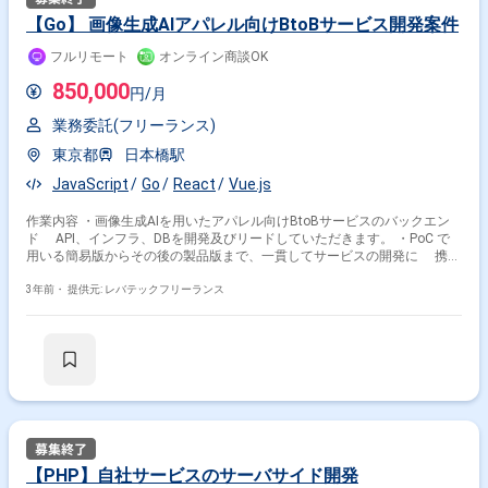
【Go】 画像生成AIアパレル向けBtoBサービス開発案件
フルリモート
オンライン商談OK
850,000
円/月
業務委託(フリーランス)
東京都
日本橋駅
JavaScript
Go
React
Vue.js
掛け合わせ条件で絞り込む
作業内容 ・画像生成AIを用いたアパレル向けBtoBサービスのバックエン
ド API、インフラ、DBを開発及びリードしていただきます。 ・PoC で
職種で絞り込む
用いる簡易版からその後の製品版まで、一貫してサービスの開発に 携わ
っていただきます。 ・フロントエンドは Reactを使用する予定なので、ご
React × フロントエンドエンジニア
希望があれば 携わっていただけます。
3年前・
提供元: レバテックフリーランス
React × バックエンドエンジニア
React × スマホアプリエンジニア
業界で絞り込む
React × サービス
React × 証券
React × 金融系
React × Sier
【PHP】自社サービスのサーバサイド開発
特徴で絞り込む