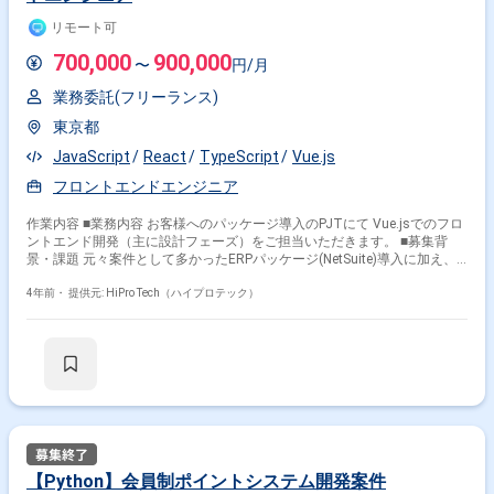
リモート可
700,000
900,000
〜
円/月
業務委託(フリーランス)
東京都
JavaScript
React
TypeScript
Vue.js
フロントエンドエンジニア
作業内容 ■業務内容 お客様へのパッケージ導入のPJTにて Vue.jsでのフロ
ントエンド開発（主に設計フェーズ）をご担当いただきます。 ■募集背
景・課題 元々案件として多かったERPパッケージ(NetSuite)導入に加え、
ERPパッケージ(NetSuite)だけでは対応しきれないECサイトでの大量の受
注出荷管理を補った 受注出荷管理システムを組み合わせた案件が増加。
4年前・
提供元: HiPro Tech（ハイプロテック）
お客様個社ごとに管理画面の開発が必要となるため、開発体制を強化して
いきたい。 社内にフロントエンドに強い方が少ないため、主に設計を担当
いただきながら チームをリードしていくことができる方を募集。
【Python】会員制ポイントシステム開発案件