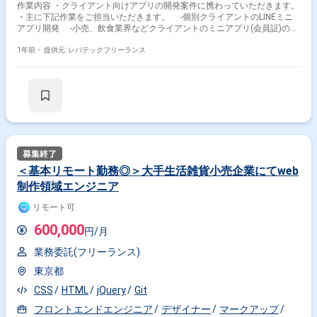
作業内容 ・クライアント向けアプリの開発案件に携わっていただきます。
・主に下記作業をご担当いただきます。 -個別クライアントのLINEミニ
アプリ開発 -小売、飲食業界などクライアントのミニアプリ(会員証)の開
発 -メーカーのミニアプリ(診断型やキャンペーン型申し込み型)の開発
-ミニアプリのプラットフォーム開発 -小売、飲食業界などクライアン
1年前・
提供元: レバテックフリーランス
トのLINEミニアプリ(会員証)を開発、運用できるプラットフォーム事業の
立ち上げ
＜基本リモート勤務◎＞大手生活雑貨小売企業にてweb
制作領域エンジニア
リモート可
600,000
円/月
業務委託(フリーランス)
東京都
CSS
HTML
jQuery
Git
フロントエンドエンジニア
デザイナー
マークアップ