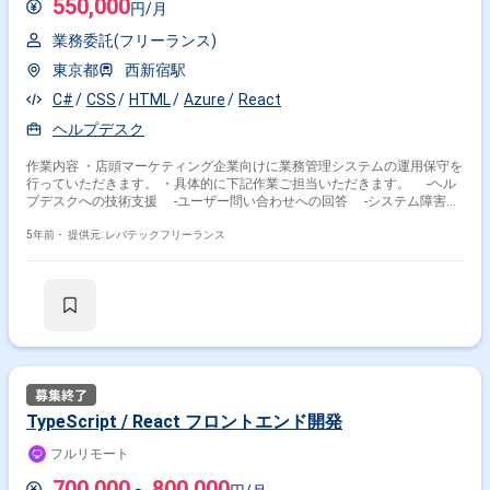
550,000
円/月
業務委託(フリーランス)
東京都
西新宿駅
C#
CSS
HTML
Azure
React
ヘルプデスク
作業内容 ・店頭マーケティング企業向けに業務管理システムの運用保守を
行っていただきます。 ・具体的に下記作業ご担当いただきます。 -ヘル
プデスクへの技術支援 -ユーザー問い合わせへの回答 -システム障害時
の対応 -修正や改修
5年前・
提供元: レバテックフリーランス
TypeScript / React フロントエンド開発
フルリモート
700,000
800,000