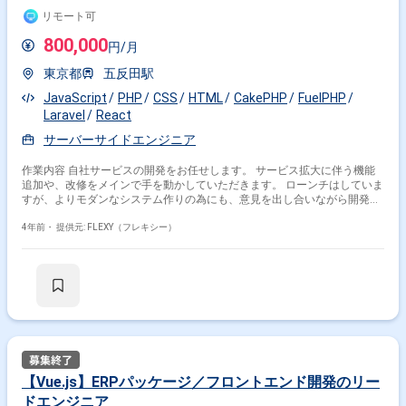
リモート可
React × 副業
React × 在宅・リモート
800,000
円/月
東京都
五反田駅
その他の条件で検索する
JavaScript
PHP
CSS
HTML
CakePHP
FuelPHP
Laravel
React
その他開発言語・スキルから探す
サーバーサイドエンジニア
TypeScript
JavaScript
Vue.js
AWS
Java
作業内容 自社サービスの開発をお任せします。 サービス拡大に伴う機能
Next.js
CSS
HTML
PHP
Python
追加や、改修をメインで手を動かしていただきます。 ローンチはしていま
すが、よりモダンなシステム作りの為にも、意見を出し合いながら開発を
その他の職種から探す
進めていただけると幸いです。 サーバー側がメインとなりますが、フロン
ト側の理解もある方が望ましいです。 ＜開発環境等＞ フロント：
4年前・
提供元: FLEXY（フレキシー）
フロントエンドエンジニア
バックエンドエンジニア
JavaScript（React）、HTML/CSS サーバー：PHP（FuelPHP）※フレーム
ワークは柔軟に対応頂けます。 インフラ：AWS
サーバーサイドエンジニア
フルスタックエンジニア
スマホアプリエンジニア
【Vue.js】ERPパッケージ／フロントエンド開発のリー
ドエンジニア