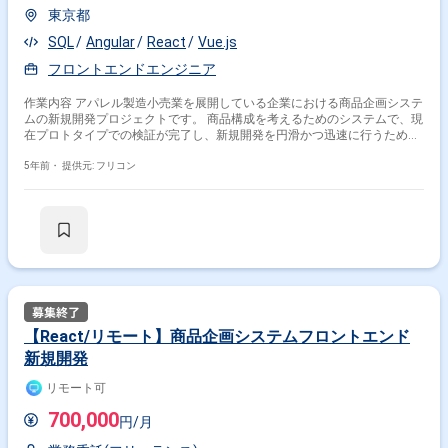
東京都
SQL
Angular
React
Vue.js
フロントエンドエンジニア
作業内容 アパレル製造小売業を展開している企業における商品企画システ
ムの新規開発プロジェクトです。 商品構成を考えるためのシステムで、現
在プロトタイプでの検証が完了し、新規開発を円滑かつ迅速に行うための
募集となります。
5年前・
提供元: フリコン
【React/リモート】商品企画システムフロントエンド
新規開発
リモート可
700,000
円/月