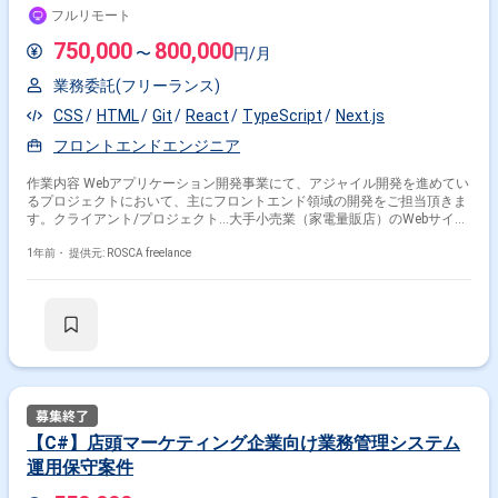
フルリモート
750,000
800,000
〜
円/月
業務委託(フリーランス)
CSS
HTML
Git
React
TypeScript
Next.js
フロントエンドエンジニア
作業内容 Webアプリケーション開発事業にて、アジャイル開発を進めてい
るプロジェクトにおいて、主にフロントエンド領域の開発をご担当頂きま
す。クライアント/プロジェクト…大手小売業（家電量販店）のWebサイト
開発プロジェクト ======================== ※必ずお読みください※
【20 代から50代前半の方が活躍中】 ※実務経験1年以上ありの方が対象の
1年前・
提供元: ROSCA freelance
案件です！ 【外国籍の方の場合】 日本語能力検定１級お持ちの方 日本語
が母国語の方 ※日本在住の方のみ ========================
【C#】店頭マーケティング企業向け業務管理システム
運用保守案件