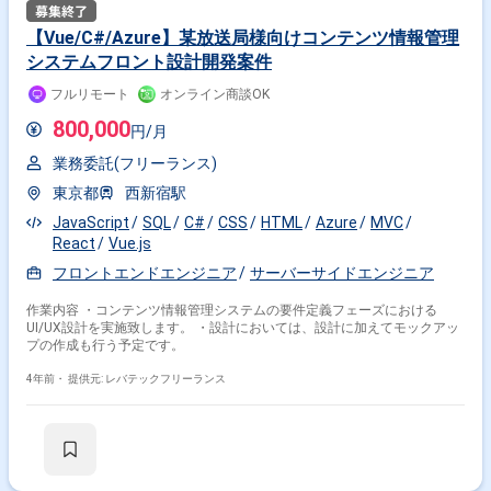
【Vue/C#/Azure】某放送局様向けコンテンツ情報管理
システムフロント設計開発案件
フルリモート
オンライン商談OK
800,000
円/月
業務委託(フリーランス)
東京都
西新宿駅
JavaScript
SQL
C#
CSS
HTML
Azure
MVC
React
Vue.js
フロントエンドエンジニア
サーバーサイドエンジニア
作業内容 ・コンテンツ情報管理システムの要件定義フェーズにおける
UI/UX設計を実施致します。 ・設計においては、設計に加えてモックアッ
プの作成も行う予定です。
4年前・
提供元: レバテックフリーランス