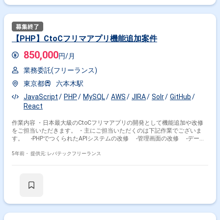
【PHP】CtoCフリマアプリ機能追加案件
850,000
円/月
業務委託(フリーランス)
東京都
六本木駅
JavaScript
PHP
MySQL
AWS
JIRA
Solr
GitHub
React
作業内容 ・日本最大級のCtoCフリマアプリの開発として機能追加や改修
をご担当いただきます。 ・主にご担当いただくのは下記作業でございま
す。 -PHPでつくられたAPIシステムの改修 -管理画面の改修 -データ
ベースへの接続をしていた部分をAPIベースのマイクロサービス接続への
変更
5年前・
提供元: レバテックフリーランス