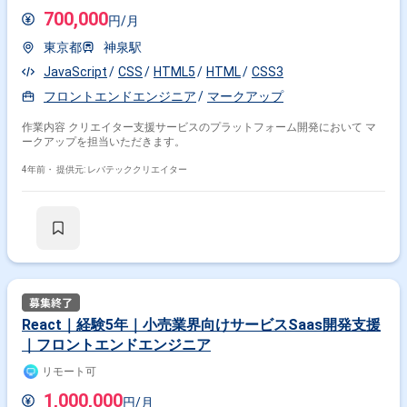
おります。 ※以下に該当する方からの応募はお断りしております。 なお、
700,000
円/月
選考を進めるにあたってスキルシートが必要です。 ----------------------------------------
---------------- ・40代以上の方 ・外国籍の方(永住権をお持ちの方は問題ござい
東京都
神泉駅
ません) ・週5日稼働できない方 --------------------------------------------------------
JavaScript
CSS
HTML5
HTML
CSS3
フロントエンドエンジニア
マークアップ
作業内容 クリエイター支援サービスのプラットフォーム開発において マ
ークアップを担当いただきます。
4年前・
提供元: レバテッククリエイター
React｜経験5年｜小売業界向けサービスSaas開発支援
｜フロントエンドエンジニア
リモート可
1,000,000
円/月