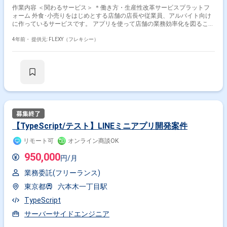
作業内容 ＜関わるサービス＞ ＊働き方・生産性改革サービスプラットフ
ォーム 外食･小売りをはじめとする店舗の店長や従業員、アルバイト向け
に作っているサービスです。 アプリを使って店舗の業務効率化を図ること
が可能です。 ＜業務内容＞ 企業様の方で、上記サービスを5月にローンチ
することを目指しています。 そのため、こちらの管理画面及び
4年前・
提供元: FLEXY（フレキシー）
iOS/Android向けWeb画面開発要員を拡充したい意向があります。 画面設
計をもとにビューとロジック（Firebase Functions）の実装をするなど、
管理画面Webの開発をお任せします。
【TypeScript/テスト】LINEミニアプリ開発案件
リモート可
オンライン商談OK
950,000
円/月
業務委託(フリーランス)
東京都
六本木一丁目駅
TypeScript
サーバーサイドエンジニア