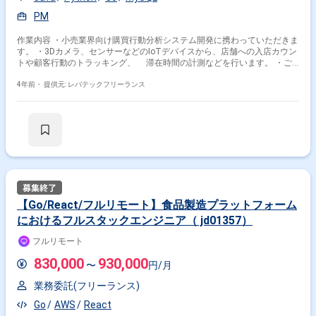
PM
作業内容 ・小売業界向け購買行動分析システム開発に携わっていただきま
す。 ・3Dカメラ、センサーなどのIoTデバイスから、店舗への入店カウン
トや顧客行動のトラッキング、 滞在時間の計測などを行います。 ・ご
参画いただく方のご経験に合わせて、バックエンド、フロントエンド、イ
ンフラの環境構築など、 幅広くご活躍いただけます。 ・ご経験に応じ
4年前・
提供元: レバテックフリーランス
て、使用技術の選定にも携わっていただきます。
【Go/React/フルリモート】食品製造プラットフォーム
におけるフルスタックエンジニア（ jd01357）
フルリモート
830,000
930,000
〜
円/月
業務委託(フリーランス)
Go
AWS
React