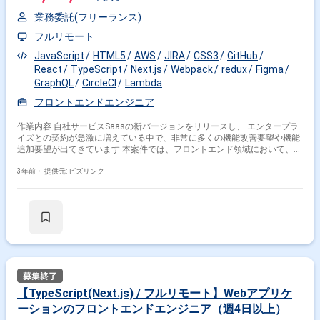
業務委託(フリーランス)
フルリモート
JavaScript
HTML5
AWS
JIRA
CSS3
GitHub
React
TypeScript
Next.js
Webpack
redux
Figma
GraphQL
CircleCI
Lambda
フロントエンドエンジニア
作業内容 自社サービスSaasの新バージョンをリリースし、 エンタープラ
イズとの契約が急激に増えている中で、非常に多くの機能改善要望や機能
追加要望が出てきています 本案件では、フロントエンド領域において、こ
れらの機能改善やオプション機能の開発に携わっていただきます。 使用技
術は、React & Typescriptを使用し、GraphQLを用いたBFFを導入していま
3年前・
提供元: ビズリンク
す。 社員エンジニアとスクラムチームを形成し、スクラムイベントを通じ
て、 開発メンバー全員でスプリントを消化していく体制になります。 状
況や強み、希望に応じてバックエンド領域をお願いすることも可能です。
【TypeScript(Next.js) / フルリモート】Webアプリケ
ーションのフロントエンドエンジニア（週4日以上）