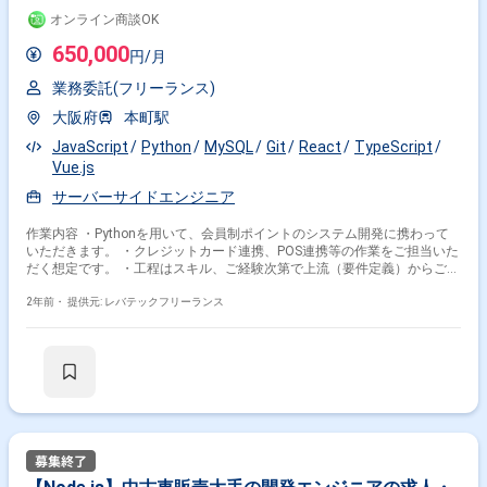
オンライン商談OK
650,000
円/月
業務委託(フリーランス)
大阪府
本町駅
JavaScript
Python
MySQL
Git
React
TypeScript
Vue.js
サーバーサイドエンジニア
作業内容 ・Pythonを用いて、会員制ポイントのシステム開発に携わって
いただきます。 ・クレジットカード連携、POS連携等の作業をご担当いた
だく想定です。 ・工程はスキル、ご経験次第で上流（要件定義）からご担
当いただく想定です。
2年前・
提供元: レバテックフリーランス