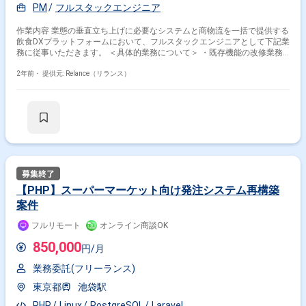
PM
フルスタックエンジニア
作業内容 業態の垂直立ち上げに必要なシステムと商物流を一括で提供する
飲食DXプラットフォームにおいて、フルスタックエンジニアとして下記業
務に従事いただきます。 ＜具体的業務について＞ ・既存機能の改修業務
【プロダクトについて】 新しい飲食業態を立ち上げる飲食FC本部・オー
ナー様を対象とし、業態立ち上げに必要なシステムと商物流を一括で提供
2年前・
提供元: Relance（リランス）
することで業態の垂直立ち上げを素早く実現させるサービスです。 100種
類を超える食品を大手外食チェーンや居酒屋、高級フレンチなどに提供し
ています。 日本のフード産業のDXを促進し、サプライチェーンの最適化
に取り組む2019年創業のフードテックスタートアップで、 飲食店・食料
品小売向けにサプライチェーンをサービスとして提供するプロダクトを運
営しています。 川上から川下までサプライチェーン全体を価格の見える化
を通して最適化を行い、フード産業を持続的に発展できるよう支援してい
きます。
【PHP】スーパーマーケット向け発注システム再構築
案件
フルリモート
オンライン商談OK
850,000
円/月
業務委託(フリーランス)
東京都
池袋駅
PHP
Linux
PostgreSQL
Laravel