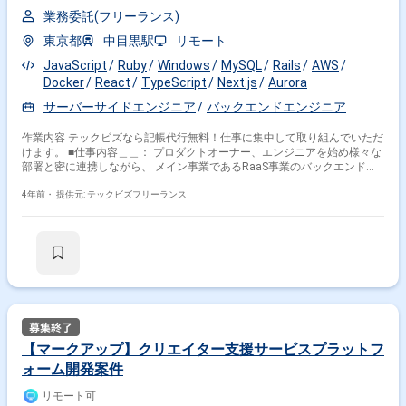
業務委託(フリーランス)
東京都
中目黒駅
リモート
JavaScript
Ruby
Windows
MySQL
Rails
AWS
Docker
React
TypeScript
Next.js
Aurora
サーバーサイドエンジニア
バックエンドエンジニア
作業内容 テックビズなら記帳代行無料！仕事に集中して取り組んでいただ
けます。 ■仕事内容＿＿： プロダクトオーナー、エンジニアを始め様々な
部署と密に連携しながら、 メイン事業であるRaaS事業のバックエンド開
発を担当していただきます。 ・メインサービスのバックエンド開発 ・社
内管理画面、商業施設担当者用管理画面等のバックエンド開発 ・運用業
4年前・
提供元: テックビズフリーランス
務、リファクタリング ・興味、スキルに応じてフロントエンド開発まで担
当いただけます ※場合によって2回面談になります。 - ■作業環境＿＿：
Windows/Mac選択可 ■開発環境 言語＿＿＿＿：
Ruby,JavaScript,TypeScript ＤＢ＿＿＿＿：MySQL,AWS Aurora
(Amazon Aurora) ＦW＿＿＿＿：Ruby on Rails,React.js,Next.js 環
境・ＯＳ＿：AWS (Amazon Web Services) ツール＿＿＿：
CircleCI,Docker ■体制＿＿＿＿：4人〜10人 ■開発工程＿＿：基本設計|詳
細設計|実装・構築・単体試験|運用・保守 ■人物像＿＿＿：・能動的に動け
る方 ・提案を積極にできる方 - ■性別＿＿＿＿：不問 ■期間＿＿＿＿：即
日 ■就業時間＿＿：10:00〜19:00 ■勤務地＿＿＿：中目黒駅 ■勤務地補足
【マークアップ】クリエイター支援サービスプラットフ
＿：※週1のみ常駐 - ■平均稼働＿＿：170時間前後 ■面接回数＿＿：1回 ■
ォーム開発案件
時間幅＿＿＿：140時間～ 180時間 ■服装＿＿＿＿：カジュアル ■営業コ
メント：小売業界のDX化を進めるWebサービスを展開している企業様でも
リモート可
ございます。 資本金を調達しており、さらにサービスの拡大に力を入れて