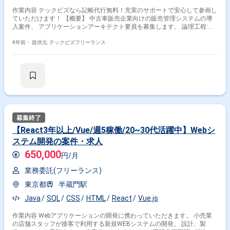
作業内容 テックビズなら記帳代行無料！充実のサポートで安心して参画し
ていただけます！ 【概要】 中古車販売企業向けの販売管理システムの導
入案件、 アプリケーションアーキテクト要員を募集します。 論理工程:シ
ステム構造検討・プロトタイプ検証・POC検証・ 共通部品検討・製造・開
発標準規約策定 業務チーム設計レビュー参加(内部・顧客)など 物理工程以
4年前・
提供元: テックビズフリーランス
降:共通部品製造・コーディング標準規約策定 業務チーム設計レビューな
ど 【作業場所】豊洲※リモート 【時間精算】140-200h 【面談回数】1回予
定(Web) ※週5日〜OKの案件です！
【React3年以上/Vue/週5稼働/20~30代活躍中】Webシ
ステム開発の案件・求人
650,000
円/月
業務委託(フリーランス)
東京都
半蔵門駅
Java
SQL
CSS
HTML
React
Vue.js
作業内容 Webアプリケーションの開発に携わっていただきます。 小売業
の店舗スタッフが接客で利用する新規WEBシステムの開発。 設計、製