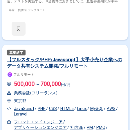
造、テストを実施する。 ※当案件におきましては、直近参画期間が半年以
内の案件が続いている方はお見送りとなります。（但し、企業都合退場は
対象外） ※20代〜30代が中心で活気ある雰囲気です。 ※成長意欲が高く、
1年前・
提供元: テックリーチ
スキルを急速に伸ばしたい方に最適 ※将来リーダーを目指す方歓迎 ＝＝＝
＝＝ ※重要※ ▼必ずお読みください▼ 【必須要件】 ・20～30代までの
方、活躍中！ ・社会人経験必須 ・外国籍の場合、JLPT(N1)もしくは
JPT700点以上のビジネス上級レベル必須 ・週5日稼働必須 ・エンジニア
実務経験3年以上必須 ＝＝＝＝＝ ★本案件の最新の状況は、担当者までお
問合せ下さい。 ★期間：随時～
【フルスタック/PHP/Javascript】大手小売り企業への
データ共有システム開発/フルリモート
フルリモート
500,000
700,000
〜
円/月
業務委託(フリーランス)
東京都
JavaScript
PHP
CSS
HTML5
Linux
MySQL
AWS
Laravel
フロントエンドエンジニア
アプリケーションエンジニア
社内SE
PM
PMO