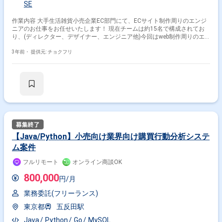
SE
作業内容 大手生活雑貨小売企業EC部門にて、ECサイト制作周りのエンジ
ニアのお仕事をお任せいたします！ 現在チームは約15名で構成されてお
り、(ディレクター、デザイナー、エンジニア他)今回はweb制作周りのエ
ンジニア欠員発生のため、 下記お仕事内容・募集条件にご興味ある方はぜ
ひご応募ください。 基本的にリモート勤務を推奨しており、対面での打合
3年前・
提供元: チョクフリ
せは月1程度の頻度を想定をしております。
【Java/Python】小売向け業界向け購買行動分析システ
ム案件
フルリモート
オンライン商談OK
800,000
円/月
業務委託(フリーランス)
東京都
五反田駅
Java
Python
Go
MySQL