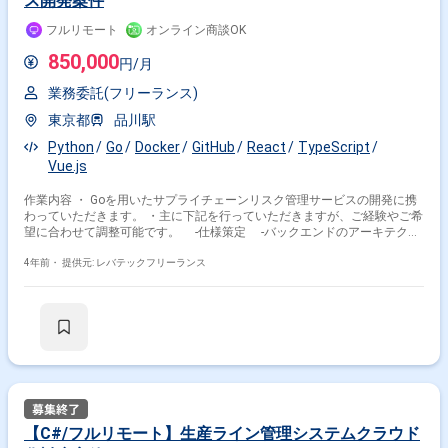
ス開発案件
フルリモート
オンライン商談OK
850,000
円/月
業務委託(フリーランス)
東京都
品川駅
Python
Go
Docker
GitHub
React
TypeScript
Vue.js
作業内容 ・ Goを用いたサプライチェーンリスク管理サービスの開発に携
わっていただきます。 ・主に下記を行っていただきますが、ご経験やご希
望に合わせて調整可能です。 ‐仕様策定 ‐バックエンドのアーキテクチ
ャーの設計 ‐ユーザーのニーズに応じたプロダクトの技術仕様の策定 ‐
デザイナーと協同したデザイン要件策定 ‐Jestを利用したテストコード
4年前・
提供元: レバテックフリーランス
の実装 ‐パフォーマンスの改善 ‐CI/CDパイプラインの構築および運用
‐ユーザデータからメールをとばす際の不具合やデータ構造の不具合の改
善
【C#/フルリモート】生産ライン管理システムクラウド