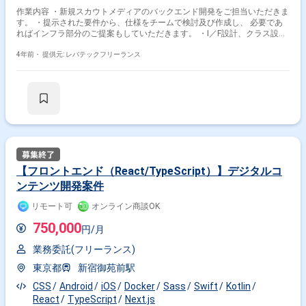
作業内容 ・新規スカウトメディアのバックエンド開発をご担当いただきま
す。 ・提示された要件から、仕様をチームで検討及び作成し、 必要であ
ればインフラ部分のご提案もしていただきます。 ・I／F設計、クラス設
計、実装テストお任せいたします。 ・API規格はGraphQLを用いておりま
すので、 フロントエンドに寄り添ったI／F設計が必要です
4年前・
提供元: レバテックフリーランス
【フロントエンド（React/TypeScript）】デジタルコ
ンテンツ開発案件
リモート可
オンライン商談OK
750,000
円/月
業務委託(フリーランス)
東京都
新宿御苑前駅
CSS
Android
iOS
Docker
Sass
Swift
Kotlin
React
TypeScript
Next.js