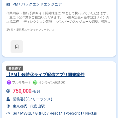
PM
バックエンドエンジニア
特徴で絞り込む
作業内容 ・旅行予約サイト開発推進にPMとして携わっていただきます。
TypeScript × 副業
TypeScript × 在宅・リモート
・主に下記作業をご担当いただきます。 -要件定義～基本設計メインの
上流工程 -ディレクション業務 -メンバーのスケジュール調整、管理
-デイリー朝会のファシリテーター -WBSでのKPI管理
その他の条件で検索する
2年前・
提供元: レバテックフリーランス
その他開発言語・スキルから探す
React
JavaScript
AWS
Vue.js
Next.js
Java
Node.js
Python
CSS
PHP
その他の職種から探す
【PM】歌特化ライブ配信アプリ開発案件
フロントエンドエンジニア
バックエンドエンジニア
サーバーサイドエンジニア
フルスタックエンジニア
フルリモート
オンライン商談OK
スマホアプリエンジニア
750,000
円/月
業務委託(フリーランス)
東京都
代官山駅
Go
MySQL
GitHub
React
TypeScript
Next.js