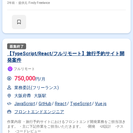
連絡いただいた方がスムーズです -------------------------------- 弊社ではプロダクト
2年前・
提供元: Findy Freelance
開発の速度と品質向上のため、オフショアからの内製化を推進し、エンジ
ニア組織を急速に拡大してきました。 今回アサイン予定のプロダクトは、
サービス開始から800社以上を超えるお客様に導入されており、日々開発
と運用を実施しております。 サービスのグロースにあたり更なる開発チー
ムの拡充が急務となっております。 拡大期のサービスのエンジニアとして
共にプロダクトの開発を推進していただける方を募集いたします。 ▼具体
的な業務内容 - プロダクトバックログに基づく要件定義～運用・保守の推
進 - 事業側（特に、CS）、他開発チームとの期待値調整、作業依頼 - プロ
ダクトマネージャーとのプロダクトバックログの内容調整・開発優先順位
の合意 （変更の範囲）会社の定める業務 ▼ミッション - プロダクトバック
【TypeScript/React/フルリモート】旅行予約サイト開
ログに基づく開発のリード - 関連組織と協力したプロダクト開発のリード -
発案件
プロダクトマネージャーとの並走 ▼本ポジションの魅力 - プロダクトマネ
ージャーと協働してプロダクトの意思決定に関わることができます。 - シ
フルリモート
ステム開発のみではなく、プロダクトに及ぼす影響をROIの観点から理解
することができます。
750,000
円/月
業務委託(フリーランス)
大阪府
大阪駅
JavaScript
GitHub
React
TypeScript
Vue.js
フロントエンドエンジニア
作業内容 ・旅行予約サイトにおけるフロントエンド開発業務をご担当頂き
ます。 ・主に下記作業をご担当いただきます。 -開発 -UI設計 -テス
ト -コードレビュー