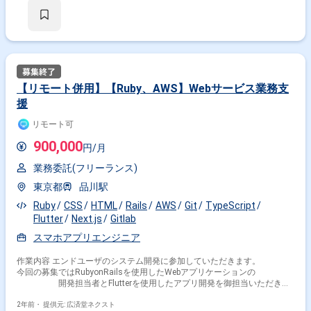
【リモート併用】【Ruby、AWS】Webサービス業務支
援
リモート可
900,000
円/月
業務委託(フリーランス)
東京都
品川駅
Ruby
CSS
HTML
Rails
AWS
Git
TypeScript
Flutter
Next.js
Gitlab
スマホアプリエンジニア
作業内容 エンドユーザのシステム開発に参加していただきます。
今回の募集ではRubyonRailsを使用したWebアプリケーションの
開発担当者とFlutterを使用したアプリ開発を御担当いただきま
す。 ･ アプリ、WEB、運営管理システムの開発要件、仕様整理
･ 開発作業の効率化・自動化 ･ ペアプログラミング、モブプ
2年前・
提供元: 広済堂ネクスト