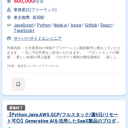
800,000
円/月
業務委託(フリーランス)
東京都
新宿駅
JavaScript
Python
Node.js
Azure
GitHub
React
TypeScript
サーバーサイドエンジニア
作業内容 ・土木業界向けWebアプリケーション開発案件に携わっていただ
きます。 ・主に下記作業をご担当いただきます。 -フロントエンドの開
発 - 新しい技術の導入提案 -プロダクト開発の優先度検討 - 新しく出
てきたアイディアの具現化(PoC)とPMFまでの計画策定 - 開発プロセスの
改善
1年前・
提供元: レバテックフリーランス
【Python,Java,AWS,GCP/フルスタック/週5日/リモー
ト可◎】Generative AIを活用したSaaS製品のプロダク
ト開発、およびシステムの設計・構築業務！