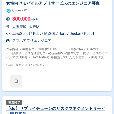
女性向けモバイルアプリサービスのエンジニア募集
リモート可
800,000
円/月
大阪府
大阪駅
JavaScript
Ruby
MySQL
Rails
Docker
React
スマホアプリエンジニア
作業内容 ＜稼働条件＞ 週3日以上 ※リモート ＜業務内容＞ ピルのオンラ
イン診察サービスを運営している企業様での案件です。 同サービスのモバ
イルアプリ開発（React Native）を担当していただきます。 ＜開発環境＞
・サーバサイド: Ruby on Rails, GraphQL, MySQL, Redis ・フロントエン
ド: Next.js, TypeScript ・インフラ: Docker, AWS Fargate, Aurora,
4年前・
提供元: FLEXY（フレキシー）
ElastiCache, Firebase, BugQuery, Vercel, Pusher ・モバイル: React Native,
Swift, Kotlin ・CI: CircleCI, Bitrise ・監視、計測ツール: Bugsnag, New
Reric, KARTE, Adjust ・コミュニケーション, タスク管理: Slack, Discord,
Zoom, Miro, Jira ・ドキュメント管理: esa, Google Drive ・リポジトリ管
理: GitHub
【Go】サプライチェーンのリスクマネジメントサービ