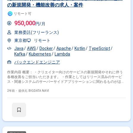
の新規開発・機能改善の求人・案件
リモート可
950,000
円/月
業務委託(フリーランス)
東京都
リモート
Java
AWS
Docker
Apache
Kotlin
TypeScript
Kafka
Kubernetes
Lambda
バックエンドエンジニア
作業内容 概要： ・クリエイター向けのサービスの新規開発やそれに伴う
各種改善をご担当いただきます。 ・作業としてはリリース済みのサービ
ス・関連システムのサーバーサイドアプリケーションに関わるものがほと
んどですが、既にリリースが決まっているサービスもあり、ゆくゆくは
様々なサービスに触れることが可能です。 ・今後新しい”インフラ”になり
2年前・
提供元: BIGDATA NAVI
うるであろうサービスで、フルスタックに幅広に経験を積み活躍すること
ができます。 求める人物像： ・サービス内容を深く理解し、よりよいコ
ンテンツを生み出すためのクリエイティブな発想力 ・積極的なコミュニケ
ーションをとり、自主的に意見を出そうとするマインド ・スピード感を持
って変化する環境下に面白みを見いだせる ・アジャイル環境での開発経験
・各種SNS,インフルエンサーマーケティング等への興味 体制： シニアク
ラス1名につきミドル・ジュニアクラス4,5名のチームが複数 今回はシニア
クラスの募集となります。 開発環境： フロントエンド：