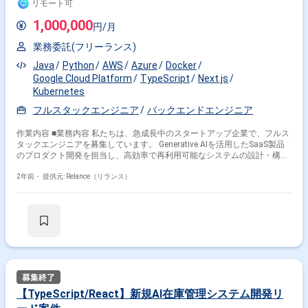
リモート可
（jd01755）
1,000,000
円/月
業務委託(フリーランス)
Java
Python
AWS
Azure
Docker
Google Cloud Platform
TypeScript
Next.js
Kubernetes
フルスタックエンジニア
バックエンドエンジニア
作業内容 ■業務内容 私たちは、急成長中のスタートアップ企業で、フルス
タックエンジニアを募集しています。 Generative AIを活用したSaaS製品
のプロダクト開発を担当し、高効率で再利用可能なシステムの設計・構
築、複雑なWebアプリケーションを支えることが責務です。 ＜具体的な業
務内容＞ ・LLMを使ったプロダクト開発 ‐大規模言語モデル (LLM) を活
2年前・
提供元: Relance（リランス）
用したプロダクトの開発を行います。 ・API統合プロジェクト ‐複数の
APIを統合し、新たなAPIを生成するプロジェクトを担当します。 ・設計・
実装 ‐パフォーマンスやメンテナンス性を意識した設計・実装を行いま
す。 ・Webアプリケーション開発 ‐TypeScript、Next.jsなどを用いた
Webアプリケーションの作業を行います。 ■期待する役割について 本ポジ
ションでは、日夜進化する AI プロダクトを牽引していただくフルスタッ
クエンジニアとして開発チームに参加いただき、 コア機能における難易度
の高い技術的課題を解決に導いていただきます。 群雄割拠な AI ドメイン
において、顧客に選ばれ続けるプロダクトを作るため、開発リードをお任
せいたします。 ■このポジションの魅力 ・最先端技術に触れる機会 ‐
【TypeScript/React】新規AI在庫管理システム開発リ
Generative AIやLLMなどの最新技術に触れ、技術的な知識を深めることが