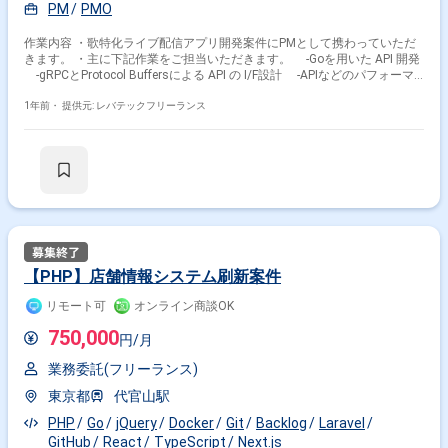
PM
PMO
作業内容 ・歌特化ライブ配信アプリ開発案件にPMとして携わっていただ
きます。 ・主に下記作業をご担当いただきます。 -Goを用いた API 開発
-gRPCとProtocol Buffersによる API の I/F設計 -APIなどのパフォーマ
ンスチューニング -コード設計の見直しやリファクタリングなど
1年前・
提供元: レバテックフリーランス
【PHP】店舗情報システム刷新案件
リモート可
オンライン商談OK
750,000
円/月
業務委託(フリーランス)
東京都
代官山駅
PHP
Go
jQuery
Docker
Git
Backlog
Laravel
GitHub
React
TypeScript
Next.js