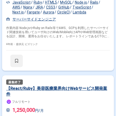
JavaScript
Ruby
HTML5
MySQL
Node.js
Rails
AWS
Nginx
JIRA
CSS3
GitHub
TypeScript
Next.js
Fargate
Aurora
CircleCI
Lambda
サーバーサイドエンジニア
作業内容 Node.jsやRuby on Rails等でAWS、GCPを利用したサーバーサイ
ド関連技術を用いてユーザ向けのWeb/Mobile向けAPIやWeb管理画面など
を設計、開発、運用をお任せいたします。 レポートラインであるCTOに
加えて、CEOやCPO(Cheaf Prodct Owner)、PdMとも直接議論を交わしな
がらプロダクトづくりに取り組んでいただくポジションです。 ご担当いた
4年前・
提供元: ビズリンク
だくプロダクトは医療機器として厚生労働省の認可取得、医師による処方
を目指しています。
【React/Ruby】美容医療業界向けWebサービス開発案
件
フルリモート
1,250,000
円/月