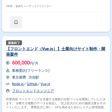
2年前・
提供元: レバテッククリエイター
【フロントエンド（Vue.js）】士業向けサイト制作・開
発案件
600,000
円/月
業務委託(フリーランス)
東京都
渋谷駅
Node.js
GitHub
Vue.js
フロントエンドエンジニア
作業内容 マーケティングを支援する無料の分析ツールを開発していただき
ます。 分断する複数のデータを統合し、売上拡大のための施策立案をサポ
ートいたします。 事業拡大に伴い、UXを高めるためのシステム管理画面
のリニューアルを行います。 主に、Amazon SPAPIを活用した売上分析シ