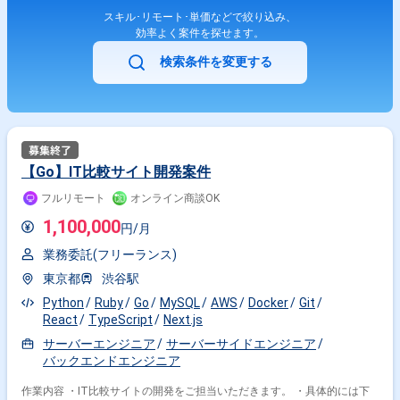
スキル･リモート･単価などで絞り込み、
効率よく案件を探せます。
検索条件を変更する
【Go】IT比較サイト開発案件
フルリモート
オンライン商談OK
1,100,000
円/月
業務委託(フリーランス)
東京都
渋谷駅
Python
Ruby
Go
MySQL
AWS
Docker
Git
React
TypeScript
Next.js
サーバーエンジニア
サーバーサイドエンジニア
バックエンドエンジニア
作業内容 ・IT比較サイトの開発をご担当いただきます。 ・具体的には下