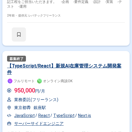
記工程をご担当いただきます。 -企画 -要件定義 -設計 -実装 -テ
スト -運用
2年前・
提供元: レバテックフリーランス
【TypeScript/React】新規AI在庫管理システム開発案
件
フルリモート
オンライン商談OK
950,000
円/月
業務委託(フリーランス)
東京都
銀座駅
JavaScript
React
TypeScript
Next.js
サーバーサイドエンジニア