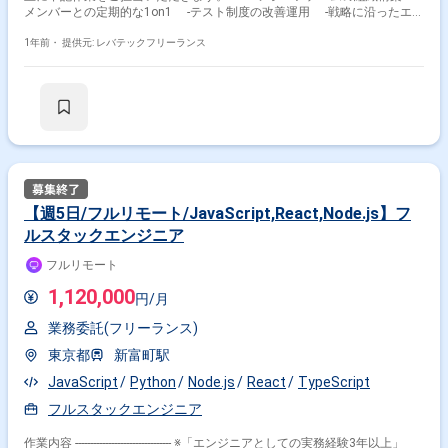
メンバーとの定期的な1on1 -テスト制度の改善運用 -戦略に沿ったエン
ジニア採用活動 -エンジニアの成長を支援するピープルマネジメント
1年前・
提供元: レバテックフリーランス
【週5日/フルリモート/JavaScript,React,Node.js】フ
ルスタックエンジニア
フルリモート
1,120,000
円/月
業務委託(フリーランス)
東京都
新富町駅
JavaScript
Python
Node.js
React
TypeScript
フルスタックエンジニア
作業内容 -------------------------------- ※「エンジニアとしての実務経験3年以上」