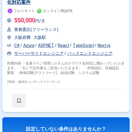
化対応案件
フルリモート
オンライン商談OK
550,000
円/月
業務委託(フリーランス)
大阪府
大阪駅
C#
Azure
ASP.NET
React
TypeScript
Next.js
サーバーサイドエンジニア
バックエンドエンジニア
作業内容 ・生産ライン管理システムのクラウド化対応に携わっていただき
ます。 ・主に下記作業をご担当いただきます。 ‐外部設計、詳細設計 ‐
製造 ‐単体試験(テストコード)、結合試験、システム試験
2年前・
提供元: レバテックフリーランス
設定していない条件はありませんか？