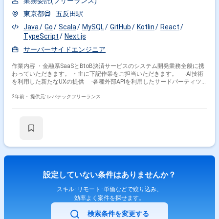
業務委託(フリーランス)
東京都
五反田駅
Java
Go
Scala
MySQL
GitHub
Kotlin
React
TypeScript
Next.js
サーバーサイドエンジニア
作業内容 ・金融系SaaSとBtoB決済サービスのシステム開発業務全般に携
わっていただきます。 ・主に下記作業をご担当いただきます。 -AI技術
を利用した新たなUXの提供 -各種外部APIを利用したサードパーティツー
ルとの連携 -認証、認可基盤の構築などのサービスのマイクロサービス
化 -開発基盤の整備や技術課題の解消
2年前・
提供元: レバテックフリーランス
設定していない条件はありませんか？
スキル･リモート･単価などで絞り込み、
効率よく案件を探せます。
検索条件を変更する