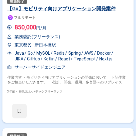
Typescript(Next.js, Tailwind CSS, nx) バックエンド：kotlin(Ktor, Ruby on
Rails, Quarkus) その他：AWS - EKS, S3, Route53, ParameterStore、GCP -
【Go】モビリティ向けアプリケーション開発案件
Compute, Cloud Run, Storage Github Actions, Sentry, Datadog, IntelliJ
IDEA Ultimate, Github Copilot MySQL, MongoDB, Redis(データキャッシュ
フルリモート
用), BigQuery(データ分析用)
850,000
円/月
業務委託(フリーランス)
東京都
新日本橋駅
Java
Go
MySQL
Redis
Spring
AWS
Docker
JIRA
GitHub
Kotlin
React
TypeScript
Next.js
サーバーサイドエンジニア
作業内容 ・モビリティ向けアプリケーションの開発において 下記作業
をご担当いただきます。 -設計、開発、運用、多言語へのリプレイス
3年前・
提供元: レバテックフリーランス