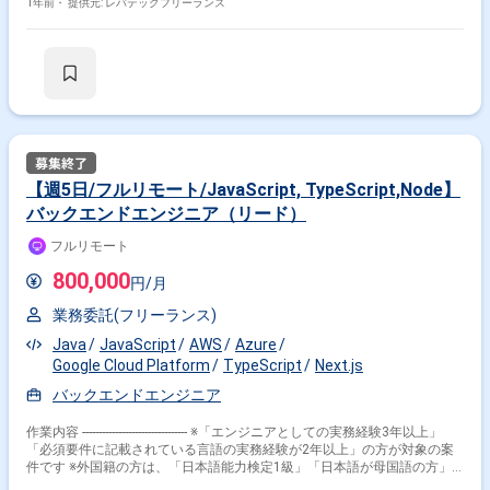
クタリング - コードレビュー
1年前・
提供元: レバテックフリーランス
【週5日/フルリモート/JavaScript, TypeScript,Node】
バックエンドエンジニア（リード）
フルリモート
800,000
円/月
業務委託(フリーランス)
Java
JavaScript
AWS
Azure
Google Cloud Platform
TypeScript
Next.js
バックエンドエンジニア
作業内容 -------------------------------- ※「エンジニアとしての実務経験3年以上」
「必須要件に記載されている言語の実務経験が2年以上」の方が対象の案
件です ※外国籍の方は、「日本語能力検定1級」「日本語が母国語の方」
の方が対象です ※すでにFindy Freelanceで担当がついている方は、直接ご