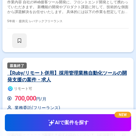
作業内容 自社のWeb接客ツール開発に、フロントエンド開発として携わっ
ていただきます。 新機能の開発やプロダクト課題に対して、技術的な側面
から課題解決をお任せいたします。 具体的には以下の作業を想定しており
ます。 - React.js/Vue.jsを用いたWebフロントエンドの設計、実装 - ビ
ジネス側とのすり合わせを元にしたUI/UXの改善案の策定、実装 - 既存
5年前・
提供元: レバテックフリーランス
機能の問題抽出および解決策の提案 - 新機能投入後の効果検証、機能改
善
【Ruby/リモート併用】採用管理業務自動化ツールの開
発支援の案件・求人
リモート可
700,000
円/月
業務委託(フリーランス)
NEW
東京都
渋谷駅
AIで案件を探す
Ruby
Rails
React
作業内容 ＝＝＝＝＝ ※重要※ ▼必ずお読みください▼ 【必須要件】 ・20