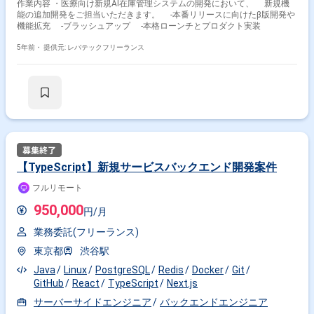
作業内容 ・医療向け新規AI在庫管理システムの開発において、 新規機
能の追加開発をご担当いただきます。 -本番リリースに向けたβ版開発や
機能拡充 -ブラッシュアップ -本格ローンチとプロダクト実装
5年前・
提供元: レバテックフリーランス
【TypeScript】新規サービスバックエンド開発案件
フルリモート
950,000
円/月
業務委託(フリーランス)
東京都
渋谷駅
Java
Linux
PostgreSQL
Redis
Docker
Git
GitHub
React
TypeScript
Next.js
サーバーサイドエンジニア
バックエンドエンジニア