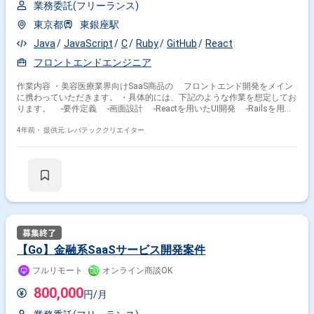
業務委託(フリーランス)
東京都
東銀座駅
Java
JavaScript
C
Ruby
GitHub
React
フロントエンドエンジニア
作業内容 ・美容医療業界向けSaaS商品の フロントエンド開発をメイン
に携わっていただきます。 ・具体的には、下記のような作業を想定してお
ります。 -要件定義 -画面設計 -Reactを用いたUI開発 -Railsを用い
た一部API開発 -テスト ※具体的にご担当頂く作業領域はご経験に応じて
変動いたします。
4年前・
提供元: レバテッククリエイター
【Go】金融系SaaSサービス開発案件
フルリモート
オンライン商談OK
800,000
円/月