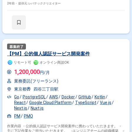
ステムのWebコンソールの開発をお任せします。
2年前・
提供元: レバテッククリエイター
【PM】公的個人認証サービス開発案件
リモート可
オンライン商談OK
1,200,000
円/月
業務委託(フリーランス)
東京都
四谷三丁目駅
Go
PostgreSQL
AWS
Docker
GitHub
Kotlin
React
Google Cloud Platform
TypeScript
Vue.js
Next.js
Nuxt.js
PM
PMO
作業内容 ・公的個人認証サービス開発案件に携わっていただきます。 ・
主に下記作業をご担当いただきます。 -エンジニアチームの組織構築 -