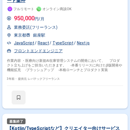
ード案件
できます。 ・クリエイティブな環境 ‐自由な発想でプロダクトを設計・
開発し、ユーザーフレンドリーなプロダクトを提供することができます。
フルリモート
オンライン商談OK
・成長機会 ‐急成長中のスタートアップで働くことで、キャリアアップ
のチャンスが豊富にあります。 ・チームの一員としての貢献 ‐小規模な
950,000
円/月
チームで働くことで、自分の意見やアイデアが直接プロダクトに反映され
るやりがいがあります。 ■働き方 週3日出社、週2日リモートワークのハイ
業務委託(フリーランス)
ブリッド勤務となります。 ■チーム編成 4つのコア機能開発チームが存在
しており、約30名ほどエンジニアが在籍しています。
東京都
銀座駅
JavaScript
React
TypeScript
Next.js
フロントエンドエンジニア
作業内容 ・医療向け新規AI在庫管理システムの開発において、 プロダ
クト立ち上げをご担当いただきます。 -本番リリースに向けたβ版開発や
機能拡充 -ブラッシュアップ -本格ローンチとプロダクト実装
3年前・
提供元: レバテックフリーランス
【Kotlin/TypeScriptなど】クリエイター向けサービス