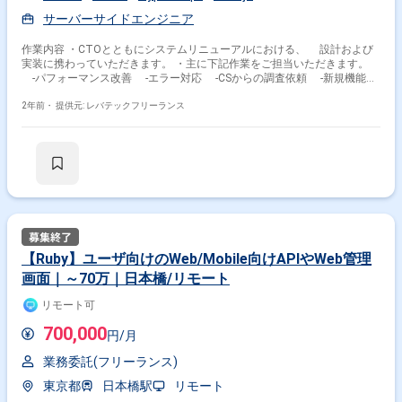
サーバーサイドエンジニア
作業内容 ・CTOとともにシステムリニューアルにおける、 設計および
実装に携わっていただきます。 ・主に下記作業をご担当いただきます。
-パフォーマンス改善 -エラー対応 -CSからの調査依頼 -新規機能追
加 -既存機能改修
2年前・
提供元: レバテックフリーランス
【Ruby】ユーザ向けのWeb/Mobile向けAPIやWeb管理
画面｜～70万｜日本橋/リモート
リモート可
700,000
円/月
業務委託(フリーランス)
東京都
日本橋駅
リモート