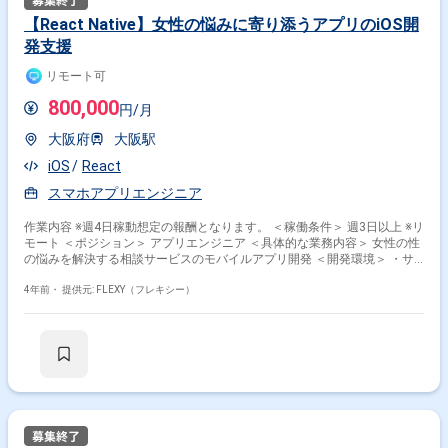
【React Native】女性の悩みに寄り添うアプリのiOS開
発支援
リモート可
800,000
円/月
大阪府
大阪駅
iOS
React
スマホアプリエンジニア
作業内容 ※週4日稼動想定の報酬となります。 ＜稼働条件＞ 週3日以上 ※リ
モート ＜ポジション＞ アプリエンジニア ＜具体的な業務内容＞ 女性の性
の悩みを解決する相談サービスのモバイルアプリ開発 ＜開発環境＞ ・サ
ーバサイド: Ruby, Ruby on Rails, Hanami, Swagger(OpenAPI3), GraphQL,
MySQL, Redis ・フロントエンド: React.js, Next.js, TypeScript ・インフラ:
4年前・
提供元: FLEXY（フレキシー）
Docker, AWS Fargate, Aurora, Firebase ・モバイル: Swift, Kotlin CI, ・監
視・計測ツール: CircleCI, Bitrise, Crashlytics, KARTE, Adjust ・コミュニ
ケーション, タスク管理: Slack, Discord, Miro, アジャイル開発(スクラム) ・
ドキュメント管理: esa ・リポジトリ管理: GitHub