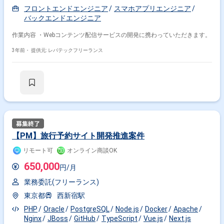
フロントエンドエンジニア
スマホアプリエンジニア
バックエンドエンジニア
作業内容 ・Webコンテンツ配信サービスの開発に携わっていただきます。
3年前・
提供元: レバテックフリーランス
掛け合わせ条件で絞り込む
フレームワークで絞り込む
TypeScript × React
TypeScript × Vue.js
TypeScript × Angular
TypeScript × Nuxt.js
【PM】旅行予約サイト開発推進案件
職種で絞り込む
リモート可
オンライン商談OK
650,000
TypeScript × フロントエンドエンジニア
円/月
TypeScript × バックエンドエンジニア
業務委託(フリーランス)
東京都
西新宿駅
業界で絞り込む
PHP
Oracle
PostgreSQL
Node.js
Docker
Apache
TypeScript × サービス
Nginx
JBoss
GitHub
TypeScript
Vue.js
Next.js