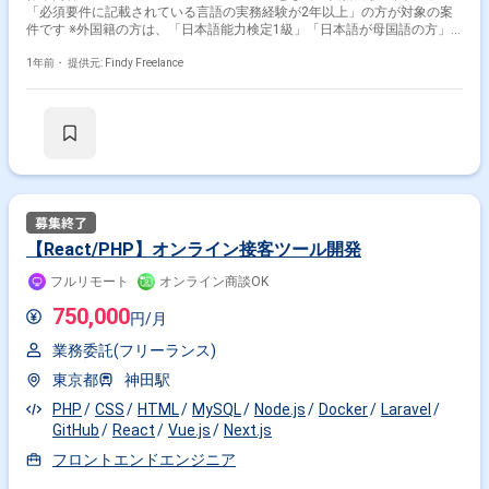
「必須要件に記載されている言語の実務経験が2年以上」の方が対象の案
件です ※外国籍の方は、「日本語能力検定1級」「日本語が母国語の方」
の方が対象です ※すでにFindy Freelanceで担当がついている方は、直接ご
連絡いただいた方がスムーズです -------------------------------- 想定している業務内
1年前・
提供元: Findy Freelance
容: ナレッジ検索のWebサービスおよび⽣成AIを⽤いたWebサービスの開発
詳細: ‧既存サービスにて、スケーリングを考慮した場合の設計/実装 ‧新規
機能実装のためのコードの最適化
【React/PHP】オンライン接客ツール開発
フルリモート
オンライン商談OK
750,000
円/月
業務委託(フリーランス)
東京都
神田駅
PHP
CSS
HTML
MySQL
Node.js
Docker
Laravel
GitHub
React
Vue.js
Next.js
フロントエンドエンジニア