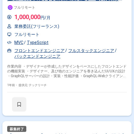
フルスタックエンジニアの案件・求人
フルリモート
1,000,000
円/月
業務委託(フリーランス)
フルリモート
MVC
TypeScript
フロントエンドエンジニア
フルスタックエンジニア
バックエンドエンジニア
作業内容 ・デザイナーが作成したデザインをベースにしたフロントエンド
の機能実装 ・デザイナー、及び他のエンジニアを巻き込んだUI/UXの設計
・GraphQLサーバーの設計・実装・性能評価 ・GraphQL-Webクライアント
開発 ・サードパーティが提供するSaaSにおけるAPIの調査と検証 ・開発し
た機能に対するテスト ・CI/CD環境の構築、整備 ・インフラ環境の構築、
1年前・
提供元: テックリーチ
運用 ・ログ収集、及びそれを用いたモニタリングの設定 ・システムの保
守、及び運用 （開発環境） 言語：Kotlin/TypeScript フレームワーク：
Svelte/Tailwind CSS DB：Cloud Spanner その他：Gradle/pnpm/Vite
/GraphQL/JUnit/Vitest/Memorystore for Redis/GitHub Actions/Cloud
Build インフラ・動作環境：Cloud
Run/Vercel/IaC/Terraform/Datadog/Sentry.io/PagerDuty ※当案件におき
ましては、直近参画期間が半年以内の案件が続いている方はお見送りとな
ります。（但し、企業都合退場は対象外） ※20代〜30代が中心で活気ある
雰囲気です。 ※成長意欲が高く、スキルを急速に伸ばしたい方に最適 ※将
来リーダーを目指す方歓迎 ＝＝＝＝＝ ※重要※ ▼必ずお読みください▼