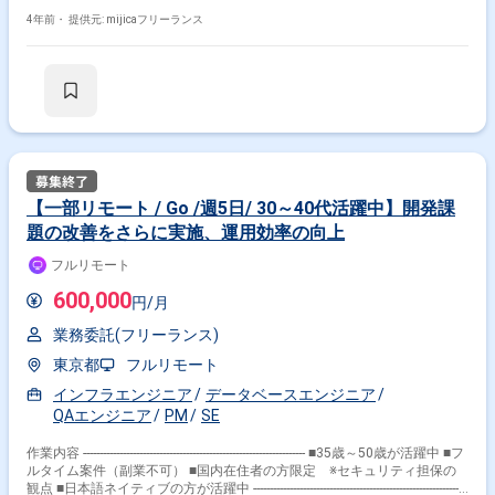
投資も行っており、国内外におけるEC事業を軸に事業展開しております。
インテリアECにおける業界トップクラスとして、企画製造から販売まで一
4年前・
提供元: mijicaフリーランス
貫して自社で行う企業様では、マーケティング、サプライチェーン、商品
企画といった顧客に商品を届けるまでの一連のシステム開発や、業界に先
駆けたARサービスの開発等を、企画の段階から全て社内で実施していま
す。 現在、70名を超えるエンジニアが在籍しておりますが、インテリア×
テクノロジーの領域で、福岡発のグローバルテックカンパニーを目指し、
今後更にエンジニアを増員・強化していく予定です。 【業務内容】 ・EC
アプリの設計／実装／リファクタリング ・フレームワーク、ライブラリ等
の検証、導入 ・iOS開発プラットフォームの進化に伴う影響調査および対
応 ------------------------------------------ 【開発環境】 ・開発言語/フレームワーク Swift
/ RxSwift / ReactorKit / GraphQL ・主な使用ツール Slack / Backlog / G
【一部リモート / Go /週5日/ 30～40代活躍中】開発課
Suite GitHub / Bitrise / NewRelic Xcode / Firebase / Fastlane ------------------------
題の改善をさらに実施、運用効率の向上
------------------
フルリモート
600,000
円/月
業務委託(フリーランス)
東京都
フルリモート
インフラエンジニア
データベースエンジニア
QAエンジニア
PM
SE
作業内容 ------------------------------------------------------------------- ■35歳～50歳が活躍中 ■フ
ルタイム案件（副業不可） ■国内在住者の方限定 ※セキュリティ担保の
観点 ■日本語ネイティブの方が活躍中 -----------------------------------------------------------------