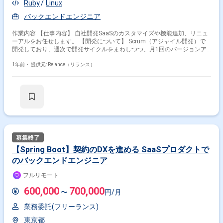
Ruby
Linux
バックエンドエンジニア
作業内容 【仕事内容】 自社開発SaaSのカスタマイズや機能追加、リニュ
ーアルをお任せします。 【開発について】 Scrum（アジャイル開発）で
開発しており、週次で開発サイクルをまわしつつ、月1回のバージョンア
ップや大規模なリニューアルを行っています。 月1回のリリースに向けて
は3?5名のチームで3ヶ月から6ヶ月くらいのプロジェクトをつくって進め
1年前・
提供元: Relance（リランス）
ています。 ＜開発に求められること＞ 「何をどう作るか」「パフォーマ
ンス性能」「高いセキュリティレベルの担保」「ユーザビリティ」「イン
フラの拡張性」「将来に渡ってのメンテナンス性」「テストのしやすさ」
など、さまざまな要素を考慮して開発をしています。 「開発」といって
も、単に指示されたことを実装するのではありません。 クライアントや社
内からのざっくりとした要望やサービスの理想形を踏まえて、まずは何を
どうやって作るのかを決めるところから始めます。 そのためメンバー全員
で技術や開発プロセスを提案しあい、ベストな方法で開発を進めていま
す。 もちろん新しい手法の提案も大歓迎！プロダクトは一つですが内部は
マイクロサービスで構成されているため、そのうちの一つをすべて担当者
【Spring Boot】契約のDXを進める SaaSプロダクトで
に任せることも。 自分で考え、主体的に開発を進めることで、サービスを
のバックエンドエンジニア
作っているというやりがいを感じていただける と思います。 開発環境は
AWSでアジャイル開発を実践。 バックエンドにもフロントエンドにも携
フルリモート
われるため、幅広い知識やスキルを身につけることができます（実際、フ
ルスタックエンジニアを目指しているメンバーも多いです）。 当社のMA
600,000
700,000
〜
円/月
は15年以上にわたりリニューアルや拡張を繰り返し、現在はマーケティン
グの大規模プラットフォームと呼べるレベルにまで成長しました。 そのサ
業務委託(フリーランス)
ービスをさらに変化、進化させ続けるのは簡単なことではありません。 だ
からこそ挑戦しがいがあるといえますし、クラウドサービスに必要な技術
東京都