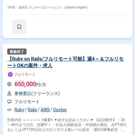
-- 【募集背景】 自社システムの開発規模の拡大に伴い、システム運用人材
の増員募集です。 システム開発において分析・振り返りを実施している
1年前・
提供元: ランサーズエージェント（Lancers Argent）
が、開発課題の改善をさらに実施し 運用効率を上げていただける方を求め
ています。 【求めるミッション】 ・開発規模・開発プロジェクトの増
加に伴い、生産性の改善や運用効率の最適化。 ・開発プロジェクトの振
り返りから課題の洗い出し。 ・自社サービスの品質の見える化。 ▶︎具
体的な業務 大きく分けると、三つの役割があります。 ①：リリースした
機能やサービスが正常に運用されているかのチェック └各KPI(利用者数や
利用回数など)を監視し、問題なく機能しているかを確認します ②：開発
の過程における生産性の振り返り行い、改善可能な箇所を可視化 └一連の
開発工程が完了したのち、プロジェクト過程での改善点を洗い出します。
③：①・②の結果について、各チームと連携し改善のためのファシリテー
【Ruby on Rails/フルリモート可能】週4～＆フルリモ
掛け合わせ条件で絞り込む
ト 上記を遂行するにあたって必要になる業務詳細は以下のとおりです。
ートOKの案件・求人
・定期作業（現在の品質分析、プロジェクト分析、分析チームのファシ
リテート） ・プロジェクトの振り返りと課題の洗い出し、対策提案。
フレームワークで絞り込む
フルリモート
・既存の月次の品質・コストレポート作成指示とその分析、改善提案。
・その他生産性の改善や運用効率の最適化支援。 【得られる経験やスキ
Kotlin × Flutter
650,000
円/月
ル、中長期的に狙えるキャリアステップ】 ★単一サービスで売上62億
(2022年度)、ユーザー100万人、法人40万社を超えるサービス運用のご経
職種で絞り込む
業務委託(フリーランス)
験がいただけます。 大規模かつ開発のスピード感の速いプロダクトに関わ
ることができます。 競合の多い業界ながらも、常に新しい機能や価値を顧
フルリモート
Kotlin × スマホアプリエンジニア
客に提供し続けている事業に リアルタイムで携わりながら、今後もさらに
サービスが成長していくための仕組みを作るやりがいがあります。 どのよ
Ruby
Rails
AWS
Docker
Kotlin × アプリケーションエンジニア
うにすれば、より良い開発過程を築けるか・ユーザーに質の良いサービス
を提供できるかを常に試行錯誤し 現状分析・情報精査・課題発見・課題解
Kotlin × ネイティブアプリエンジニア
作業内容 ＝＝＝＝＝ ※重要※ ▼必ずお読みください▼ 【必須要件】 ・20
決・組織内連携などといった力を身につけることができます。 【主な技術
～40代までの方、活躍中！ ・社会人経験必須 ・外国籍の場合、JLPT(N1)
スタック】 ・監視ツール：NewRelic ・タスク管理：Redmine,ClickUP
もしくはJPT700点以上のビジネス上級レベル必須 ・週5日稼働必須 ・エ
特徴で絞り込む
・バックエンド：Go ・フロントエンド：React,Redux, ・ネイティ
ンジニア実務経験3年以上必須 ＝＝＝＝＝ ★本案件の最新の状況は、担当