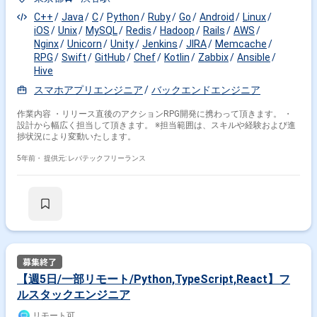
C++
Java
C
Python
Ruby
Go
Android
Linux
iOS
Unix
MySQL
Redis
Hadoop
Rails
AWS
Nginx
Unicorn
Unity
Jenkins
JIRA
Memcache
RPG
Swift
GitHub
Chef
Kotlin
Zabbix
Ansible
Hive
スマホアプリエンジニア
バックエンドエンジニア
作業内容 ・リリース直後のアクションRPG開発に携わって頂きます。 ・
設計から幅広く担当して頂きます。 ※担当範囲は、スキルや経験および進
捗状況により変動いたします。
5年前・
提供元: レバテックフリーランス
【週5日/一部リモート/Python,TypeScript,React】フ
ルスタックエンジニア
リモート可