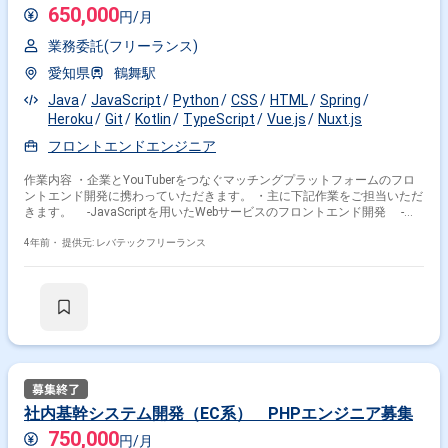
650,000
円/月
業務委託(フリーランス)
愛知県
鶴舞駅
Java
JavaScript
Python
CSS
HTML
Spring
Heroku
Git
Kotlin
TypeScript
Vue.js
Nuxt.js
フロントエンドエンジニア
作業内容 ・企業とYouTuberをつなぐマッチングプラットフォームのフロ
ントエンド開発に携わっていただきます。 ・主に下記作業をご担当いただ
きます。 ‐JavaScriptを用いたWebサービスのフロントエンド開発 ‐
HTML/CSSを用いたコーディング ‐社内業務の効率化 ‐エンジニアメン
バーのマネジメントおよび教育等の組織運営
4年前・
提供元: レバテックフリーランス
社内基幹システム開発（EC系） PHPエンジニア募集
750,000
円/月