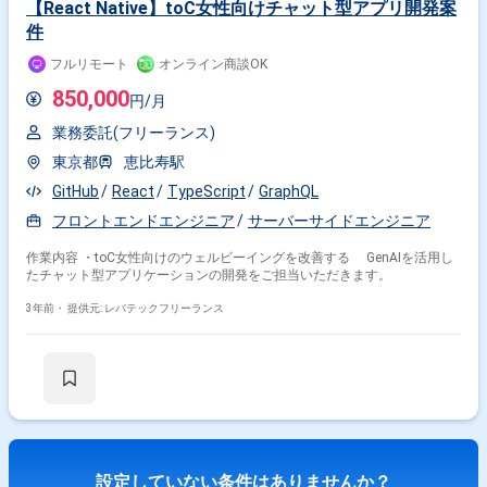
【React Native】toC女性向けチャット型アプリ開発案
【必須要件】 ・20～30代までの方、活躍中！ ・社会人経験必須 ・外国籍
件
の場合、JLPT(N1)もしくはJPT700点以上のビジネス上級レベル必須 ・週
5日稼働必須 ・エンジニア実務経験3年以上必須 ＝＝＝＝＝ ★本案件の最
フルリモート
オンライン商談OK
新の状況は、担当者までお問合せ下さい。 ★期間：随時～
850,000
円/月
業務委託(フリーランス)
東京都
恵比寿駅
GitHub
React
TypeScript
GraphQL
フロントエンドエンジニア
サーバーサイドエンジニア
作業内容 ・toC女性向けのウェルビーイングを改善する GenAIを活用し
たチャット型アプリケーションの開発をご担当いただきます。
3年前・
提供元: レバテックフリーランス
設定していない条件はありませんか？