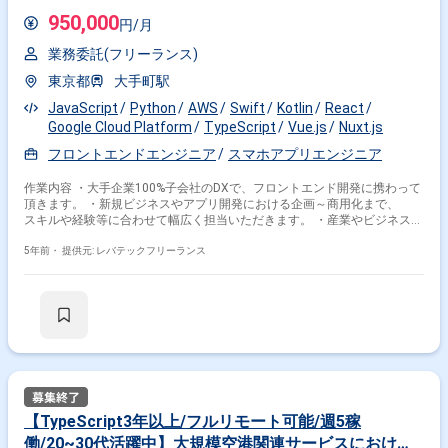
950,000
円/月
業務委託(フリーランス)
東京都
大手町駅
JavaScript
Python
AWS
Swift
Kotlin
React
Google Cloud Platform
TypeScript
Vue.js
Nuxt.js
フロントエンドエンジニア
スマホアプリエンジニア
作業内容 ・大手企業100%子会社のDXで、フロントエンド開発に携わって
頂きます。 ・新規ビジネスやアプリ開発における企画～商用化まで、
スキルや経験等に合わせて幅広く担当いただきます。 ・産業やビジネスが
多岐にわたるグループ会社の要件を実現していくため、 AIやIoTおよび
クラウド等の最新技術を使いながら開発を行って頂きます。 ・モックやプ
5年前・
提供元: レバテックフリーランス
ロトタイプの開発から実運営での検証など、PDCAを回し、 投資判断で
Goが出たものは、システム開発を行う流れで進めて頂きます。 ・主な業
務としては下記です。 -ソフトウェア開発プロジェクトの要件整理/設計/
開発/運用/管理 -実証実験用のデジタル技術選定 ※担当範囲は、スキルや
経験および進捗状況により変動いたします。
【TypeScript3年以上/フルリモート可能/週5稼
働/20~30代活躍中】大規模空港関連サービスにおける