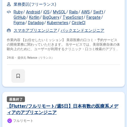
業務委託(フリーランス)
Ruby
Android
iOS
MySQL
Rails
AWS
Swift
GitHub
Kotlin
BigQuery
TypeScript
Fargate
Figma
Datadog
Kubernetes
CircleCI
スマホアプリエンジニア
バックエンドエンジニア
作業内容 【お任せしたいミッション】 美容医療の口コミ・予約サービス
の開発業務に関わっていただきます。 当サービスでは、美容医療自体の体
験向上のために、ユーザーが利用するクリニック・口コミ検索のアプリや
クリニックが利用する予約管理ツールなどのアプリケーションを幅広く提
供しています。こういったプロダクト全体に関わっていただきながら、技
2年前・
提供元: Relance（リランス）
術を軸に利用者の課題解決を通し、提供価値の最大化することを追求し、
開発を行います。 スクラムマスターとして日々の開発業務や組織運営、メ
ンバーのサポートを行い、チームとしての成果の最大化を担っていただき
ます。 開発組織に留まらずセールスやマーケターなど、社内外の様々なス
テークホルダーを巻き込みながら開発を推進できる、ファシリテーション
力をお持ちの方を求めています。 ■募集背景? 組織強化のための増員で
す。 現在は正社員1名、業務委託1名がそれぞれスクラムマスターをにな
っていますが、今後の事業拡大に伴いもう１チーム組成を予定しており、
その新チームのスクラムマスターをお任せする予定です。 ■求める人物像?
・多様な価値観を尊重でき、他者からのフィードバックを受け入れられる
【Flutter/フルリモート/週5日】日本有数の医療系メデ
・美容医療ユーザーの視点をもっている（またはその視点を理解しようと
ィアのアプリエンジニア
行動している） ・調べた情報をただ鵜呑みにしたり、ユーザーの実像が捉
えられていないロジックや数字遊びに陥るのではなく、ユーザーヒアリン
フルリモート
グ・観察を重ねることで、課題解決につながるヒントを探求できる ■事業
概要 美容クリニックや審美歯科とユーザーを繋ぐプラットフォームとし