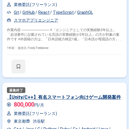
業務委託(フリーランス)
Git
GitHub
React
TypeScript
GraphQL
スマホアプリエンジニア
作業内容 -------------------------------- ※「エンジニアとしての実務経験3年以上」
「必須要件に記載されている言語の実務経験が2年以上」の方が対象の案
件です ※外国籍の方は、「日本語能力検定1級」「日本語が母国語の方」
の方が対象です ※すでにFindy Freelanceで担当がついている方は、直接ご
連絡いただいた方がスムーズです -------------------------------- 【プロジェクトの概
1年前・
提供元: Findy Freelance
要】 - ユーザーの健康管理、健康状態改善を実現するモバイルアプリを開
発しています。 - エンドユーザー向けのモバイルアプリと、健康改善アド
バイスを行う側向けのWebアプリの2つのインターフェースがあります。 -
2025年1月初旬から4月末にかけて、iOSとWebの初期プロダクト（α版）
を開発し、5月にα版検証テストを実施することを目指しています。
Androidは今後対応予定です。 【チーム体制】 パートナー企業のエンジニ
ア2名に加え、モバイルアプリ、Webアプリ、バックエンドアプリで6名程
度、合計8名程度の開発チームを想定しています。 *QAエンジニアは別途
調達予定です。
【Unity/C++】有名スマートフォン向けゲーム開発案件
800,000
円/月
業務委託(フリーランス)
東京都
渋谷駅