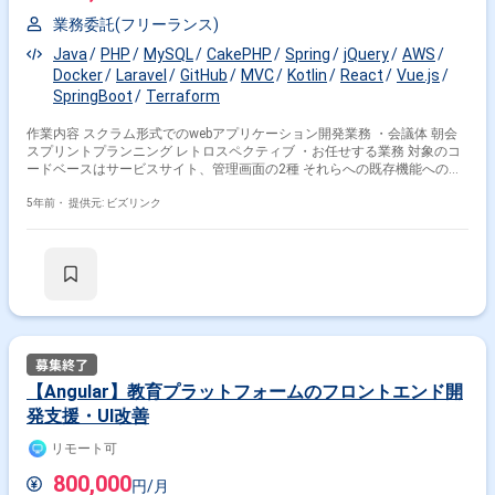
業務委託(フリーランス)
Java
PHP
MySQL
CakePHP
Spring
jQuery
AWS
Docker
Laravel
GitHub
MVC
Kotlin
React
Vue.js
SpringBoot
Terraform
作業内容 スクラム形式でのwebアプリケーション開発業務 ・会議体 朝会
スプリントプランニング レトロスペクティブ ・お任せする業務 対象のコ
ードベースはサービスサイト、管理画面の2種 それらへの既存機能への改
修（不具合修正、新しい要件の追加）が主 業務ロジックの再整理、コード
ベースのリプレイス ・進め方 アサインされたタスクの概要に従い、ステ
5年前・
提供元: ビズリンク
ークホルダーと要件を詳細化 開発チームと設計・実装方法を詰める 機
能・テストを実装し、動作確認を行う コードレビュー／ユーザビリティレ
ビューを受ける 本番環境へのデプロイを行う 今回はPHPの中堅〜上級層の
方の募集となります。 ※若手の方のご紹介はご遠慮くださいますと幸いで
す。
【Angular】教育プラットフォームのフロントエンド開
発支援・UI改善
リモート可
800,000
円/月