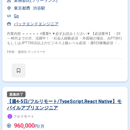
業務委託(フリーランス)
■PostgreSQL ■Docker ■Linux、Git、Jenkins
東京都
渋谷駅
Go
バックエンドエンジニア
作業内容 ＝＝＝＝＝ ※重要※ ▼必ずお読みください▼ 【必須要件】 ・20
～40代までの方、活躍中！ ・社会人経験必須 ・外国籍の場合、JLPT(N1)
もしくはJPT700点以上のビジネス上級レベル必須 ・週5日稼働必須 ・エ
ンジニア実務経験3年以上必須 ＝＝＝＝＝ ■やってもらいたいこと 新機能
の実装を中心とし、プロジェクトによっては企画や要件定義から関わって
3年前・
提供元: テックリーチ
いただけます。 具体的な業務は下記の通りです。 ・バックエンドシステ
ムの開発および関連するアプリケーションを実装。 ・大容量のデータ処理
による精算/統計及びユーザ分析システムの開発。 ・最新のHRTechトレン
ドと新技術に関する研究および適用。 ■開発環境 ・バックエンド：Go ・
フロントエンド：React,Redux, ・ネイティブアプリ：Swift,Kotlin ・デー
タベース：MySQL,Redis ・インフラ：AWS ・開発環境：Docker ・リポジ
トリ管理：GitHub ■チームの雰囲気 正社員と業務委託の垣根を極力無くし
た、フラットな雰囲気と文化で、互いに良い刺激を与え合いながら成長し
ていけるチームです。(3年以上業務委託で働いているメンバーもいます）
最低限のルールで自由と責任を大事にする「自治的な組織」なので、思う
【週4-5日/フルリモート/TypeScript,React Native】モ
存分エンジニアリングに集中できます。 ■働き方の多様化 フルリモート
バイルアプリエンジニア
OK リモートワークとオフィスワークを選択できます。従業員の中には関
東圏以外で業務している人もいます。 ■チーム体制 ・エンジニア５名ほど
フルリモート
のチームを複数作って、全てのチームが並行して開発しています。
960,000
円/月