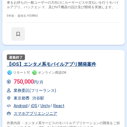
車をお持ちの一般ユーザーの方向けにカーサービスや支払いを行うモバイ
ルアプリ、バックエン ド、及びIoT機器の設計及び開発を実施します。 モ
バイルアプリ：iOS及びAndroidのネイティブアプリを各1個開発いたしま
す 大手企業からのUI/UXデザインを中心に開発を行っている外資系の受託
5年前・
提供元: HORNO
開発会社での作業になります。 英語圏のエンジニアも多く現場にいるた
め、英語に抵抗のない方、コミュニケーション能力高い方が 求められてお
ります。(英会話は必須ではありません) 【開発環境・言語】 ・iOSアプ
リ：Swift ・Androidアプリ：Kotlin ・バックエンドシステム：
Node.js, Serverless Framework
【iOS】エンタメ系モバイルアプリ開発案件
リモート可
オンライン商談OK
750,000
円/月
業務委託(フリーランス)
東京都
渋谷駅
Android
iOS
Unity
React
スマホアプリエンジニア
作業内容 ・エンタメ系サービスのモバイルアプリケーションの開発をご担