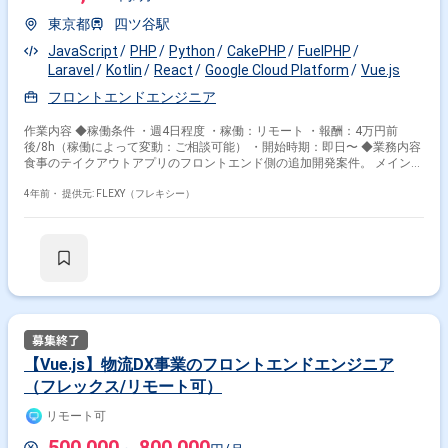
東京都
四ツ谷駅
JavaScript
PHP
Python
CakePHP
FuelPHP
Laravel
Kotlin
React
Google Cloud Platform
Vue.js
フロントエンドエンジニア
作業内容 ◆稼働条件 ・週4日程度 ・稼働：リモート ・報酬：4万円前
後/8h（稼働によって変動：ご相談可能） ・開始時期：即日〜 ◆業務内容
食事のテイクアウトアプリのフロントエンド側の追加開発案件。 メインの
範囲は詳細設計〜実装です。 ■背景 プロダクトリリースをしてから約1年
以上が経過します。 これまでは要件定義を中心としたプロダクトの方向性
4年前・
提供元: FLEXY（フレキシー）
や仕様決めに時間を多く割いていましたが、 全体的に大分固まってきたこ
とと、様々な方法を試しながら、 よりアジャイル的にプロダクトスケール
を図りたいと考えております。 しかしながら、リソース不足がスケールの
ボトルネックになっているため、 是非お力をお貸し頂きたいです。 ◆必
須要件 ・React.js ・React Native React Nativeも採用しておりますが、 フ
ロント技術のトレンドに明るく、 例えばTypeScriptなどを理解されていれ
ば、 キャッチアップ可能だと考えております。 ※マインド重視な部分が多
用にございます。 ◆マッチする人物像 スタートアップ的にプロダクトを
開発してきたため、 設計書や仕様書がそれほど整っておりません。 その
ような環境下でも問題なく、自律的に開発をしていただける方を求めてお
【Vue.js】物流DX事業のフロントエンドエンジニア
ります。 また今後も様々な事業が立ち上がっていきます。 成長フェーズ
（フレックス/リモート可）
の企業で業務経験を積める機会となります。 今後、全国へのエリア展開
や、 オンラインオフライン含めて事業領域を広げていくこと、 また企業
リモート可
の思考性がエンジニアリングを強化することで、 その世界観を創っていき
たいと考えているため、 影響範囲が大きく、非常に面白い案件です。