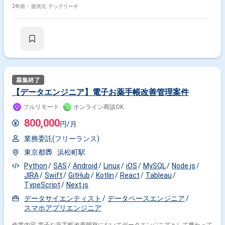
ブアプリ：Swift,Kotlin ・データベース：MySQL,Redshift ・インフ
者までお問合せ下さい。 ★期間：随時～ ■募集職種：サーバーサイド ■担
2年前・
提供元: テックリーチ
Kotlin × 副業
Kotlin × 在宅・リモート
ラ：AWS ・開発環境：Docker ・リポジトリ管理：Github ※業務で
当工程：基本設計,詳細設計,実装,テスト,運用・保守 ■開発手法：その他 ■
使用するPCは、当社が貸出するPC(MacBookPro)のみとなっております。
案件の内容 【具体的な業務】 ・RubyonRailsを用いたバックエンド開発
【ミイダスでの働き方や環境】 ★入社初日からフルリモートで勤務可能
・WebアプリケーションやWebAPIの設計、開発、運用、自動テスト ・ア
◎居住地も日本国内であれば問いません ★ミイダスはコロナ収束後もフ
その他の条件で検索する
ーキテクチャ、パフォーマンス、セキュリティを意識したプロダクト品質
ルリモートの組織運営を継続します ★開発チームの月間平均残業時間は
管理 開発およびデプロイはDockerを利用したCI環境を構築しています。
8時間ほど ★遅入り/早上がり/中抜けなど比較的勤怠調整がしやすくﾜｰｸ
ソースコードはGitHub上で管理され、PullRequestベースで開発していま
その他開発言語・スキルから探す
ﾗｲﾌﾊﾞﾗﾝｽが保ちやすい 【求める人物像】 ・他チームを巻き込み改善を主
す。 弊社SaaSプロダクトとは別で、1顧客専用のシステムを開発してお
導していけるコミュニケーション能力のある方 ・困難な課題に対して改善
り、そちら側の案件をお願いしたいと思っております。 案件にはPMとし
Android
Java
Swift
AWS
iOS
React
を力強く推進できる課題解決能力の高い方 ・主体性/自主性をお持ちの方
て、業務委託の方1名、運用開発として、弊社社員2名と業務委託3名がお
【働き方】 ・稼働開始：要相談 ・勤務時間 10:00-19:00※配属部署の運
り、長く続いている案件です。 ■募集背景 現在稼働中の業務委託の方がお
TypeScript
MySQL
Spring
JavaScript
【データエンジニア】電子お薬手帳改善管理案件
用に準ずる ・標準時間：フレックスタイム制 160時間（時間幅：140〜
り、その方が4月以降自社に注力したいとのことで、その交代となる方を
180時間） ・長期での参画を想定
探しております。 ■開発環境 現在の技術スタックは以下のとおりです。 ・
その他の職種から探す
フルリモート
オンライン商談OK
サーバーサイド:RubyonRails, ・フロントエン
ド:Nuxt.js,Typescript,Vue.js,Vuex ・iOS:Swift,Realm,RxSwift ・
800,000
円/月
スマホアプリエンジニア
アプリケーションエンジニア
Android:Kotlin,RxKotlin,Coroutine ・
DB:MySQL(Aurora),PostgreSQL,DynamoDB,Elasticsearch ・インフ
サーバーサイドエンジニア
バックエンドエンジニア
業務委託(フリーランス)
ラ:AWS(ALB,ECS,Batch,Lambda,Kinesis,RDS,ElastiCache,OpenSearch...),Fire
フロントエンドエンジニア
CI/CD:CircleCI,GithubAction,Bitrise ・開発環境:Docker ・コミュニケーシ
東京都
浜松町駅
ョン:Slack,GoogleMeet ・チケット管理:GithubIssue,Backlog ・Github等の
Python
SAS
Android
Linux
iOS
MySQL
Node.js
PullRequestを活用したチーム開発経験 ・サービス稼働後の運用を意識し
JIRA
Swift
GitHub
Kotlin
React
Tableau
た設計・開発経験 ※20代〜30代が中心で活気ある雰囲気です。 ※成長意欲
が高く、スキルを急速に伸ばしたい方に最適 ※将来リーダーを目指す方歓
TypeScript
Next.js
迎
データサイエンティスト
データベースエンジニア
スマホアプリエンジニア