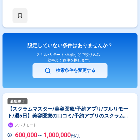
設定していない条件はありませんか？
スキル･リモート･単価などで絞り込み、
効率よく案件を探せます。
検索条件を変更する
【スクラムマスター/美容医療/予約アプリ/フルリモー
ト/週5日】美容医療の口コミ/予約アプリのスクラムマ
スター（jd01364）
フルリモート
600,000
1,000,000
〜
円/月