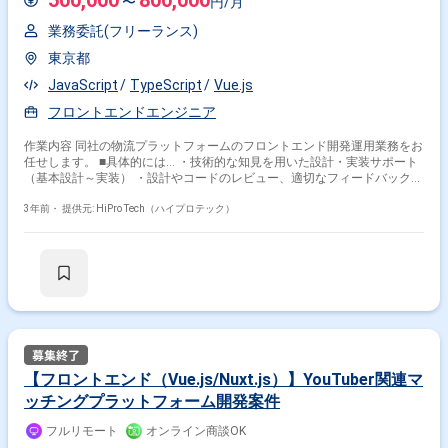
500,000
800,000
〜
円/月
業務委託(フリーランス)
東京都
JavaScript
TypeScript
Vue.js
フロントエンドエンジニア
作業内容 同社の物流プラットフォームのフロントエンド開発運用業務をお
任せします。 ■具体的には… ・技術的な知見を用いた設計・実装サポート
（基本設計～実装） ・設計やコードのレビュー、適切なフィードバック
・技術的なチャレンジを通じたチームの技術力の向上 ・チームのアウトプ
ット（コード、設計）の向上 ・チームのスキル、生産プロセスの向上 ■組
3年前・
提供元: HiPro Tech（ハイプロテック）
織体制 ※今回はプラットフォーム事業部の案件に参画いただきます。 ・
PdM：1名 ・デザイナー：1名 ・エンジニア：2名 ■会社概要 同社グループ
はHR Tech領域を中心に、産業のDXを推進する様々な事業を展開しており
ます。 次なる挑戦である「物流Tech領域への参入」に伴いグループジョ
インしたのが同社であり、運送会社同士の荷物とトラックをマッチングす
る業界最大級のマーケットプレイスを提供しています。 約16兆円を占め
る運送会社のマーケットプレイス化において、他社が真似できない唯一無
二の顧客基盤を築いてきました。 今後は、培ってきた強み・資産を活用
し、半世紀以上進化してこなかった物流業界の構造を根本的に変革する、
事業・プロダクトへの挑戦を目指します。 家庭事情により、現在ご参画い
【フロントエンド（Vue.js/Nuxt.js）】YouTuber関連マ
ただいている方が3月いっぱいで契約満了となるため。
ッチングプラットフォーム開発案件
フルリモート
オンライン商談OK