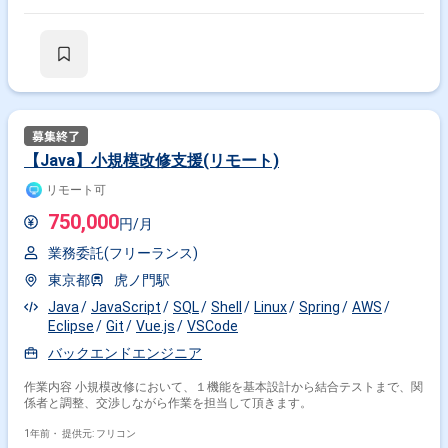
イプの開発から実運営での検証など、PDCAを回し、 投資判断でGoが出
たものは、システム開発を行う流れで進めて頂きます。 ・主な業務として
は下記です。 -ソフトウェア開発プロジェクトの要件整理/計画策定/推
進/アーキテクチャ設計 -必要に応じてアプリケーション設計/開発 -実
証実験用のデジタル技術選定 ※担当範囲は、スキルや経験および進捗状況
により変動いたします。
【Java】小規模改修支援(リモート)
リモート可
750,000
円/月
業務委託(フリーランス)
東京都
虎ノ門駅
Java
JavaScript
SQL
Shell
Linux
Spring
AWS
Eclipse
Git
Vue.js
VSCode
バックエンドエンジニア
作業内容 小規模改修において、１機能を基本設計から結合テストまで、関
係者と調整、交渉しながら作業を担当して頂きます。
1年前・
提供元: フリコン