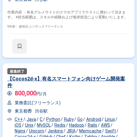
め触れられる範囲が広く、また事業の成⻑を直接実感できること ・複数の
Terraform Database / SearchEngine ・Amazon Aurora (MySQL8系互換)
アプリケーションを協調させるシステムの開発経験を積むことができます
・Elasticsearch CI ・CircleCI ・GitHub Actions モニタリング ・Datadog
【主な開発環境】 ・言語：Ruby , Swift, Kotlin, Flutter ・フレームワーク：
作業内容 ・有名グルメサイトのスマホアプリでテストに携わって頂きま
・Sentry ・Amazon CloudWatch 分析 ・BigQuery ・Redash ソースコー
Ruby on Rails、React、Next ・インフラ：AWS （Terraform） ・DB：
す。 ※担当範囲は、スキルや経験および進捗状況により変動いたします。
ド管理・コミュニケーションツール・その他 ・GitHub ・Slack ・Notion
MySQL ・プロジェクト管理：GitHub ・情報共有ツール：Slack、Github
・figma ・Miro
Wiki、Notion ・その他利用ツール：CircleCI、Sentry、GSuite、Google
5年前・
提供元: レバテックフリーランス
Analytics、BigQuery
【Cocos2d-x】有名スマートフォン向けゲーム開発案
件
800,000
円/月
業務委託(フリーランス)
東京都
渋谷駅
C++
Java
C
Python
Ruby
Go
Android
Linux
iOS
Unix
MySQL
Redis
Hadoop
Rails
AWS
Nginx
Unicorn
Jenkins
JIRA
Memcache
Swift
Cocos2d-x
GitHub
Chef
Kotlin
Zabbix
Ansible