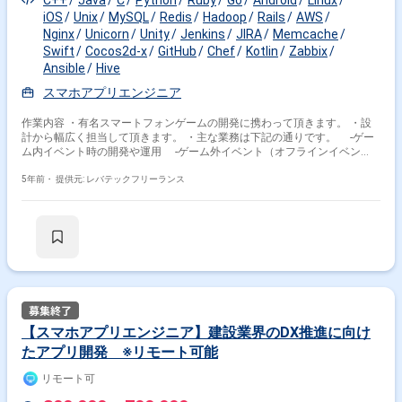
C++
Java
C
Python
Ruby
Go
Android
Linux
iOS
Unix
MySQL
Redis
Hadoop
Rails
AWS
Nginx
Unicorn
Unity
Jenkins
JIRA
Memcache
Swift
Cocos2d-x
GitHub
Chef
Kotlin
Zabbix
Ansible
Hive
スマホアプリエンジニア
作業内容 ・有名スマートフォンゲームの開発に携わって頂きます。 ・設
計から幅広く担当して頂きます。 ・主な業務は下記の通りです。 -ゲー
ム内イベント時の開発や運用 -ゲーム外イベント（オフラインイベン
ト）に向けた開発や運用 -ディレクターやアーティストおよびQAチーム
とのMTG -開発効率を上げるツールや環境の設計や構築および運用 -ビ
5年前・
提供元: レバテックフリーランス
ルド環境の自動化 ※担当範囲は、スキルや経験および進捗状況により変動
いたします。
【スマホアプリエンジニア】建設業界のDX推進に向け
たアプリ開発 ※リモート可能
リモート可