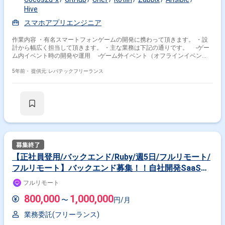
Hive
スマホアプリエンジニア
作業内容 ・有名スマートフォンゲームの開発に携わって頂きます。 ・設
計から幅広く担当して頂きます。 ・主な業務は下記の通りです。 -ゲー
ム内イベント時の開発や運用 -ゲーム外イベント（オフラインイベン
ト）に向けた開発や運用 -ディレクターやアーティストおよびQAチーム
とのMTG -開発効率を上げるツールや環境の設計や構築および運用 -ビ
5年前・
提供元: レバテックフリーランス
ルド環境の自動化 ※担当範囲は、スキルや経験および進捗状況により変動
いたします。
【正社員登用/バックエンド/Ruby/週5日/フルリモート/
フルリモート】バックエンド募集！！自社開発SaaSの
カスタマイズや機能追加、リニューアルをお任せ
フルリモート
(jd01812)
800,000
1,000,000
〜
円/月
業務委託(フリーランス)