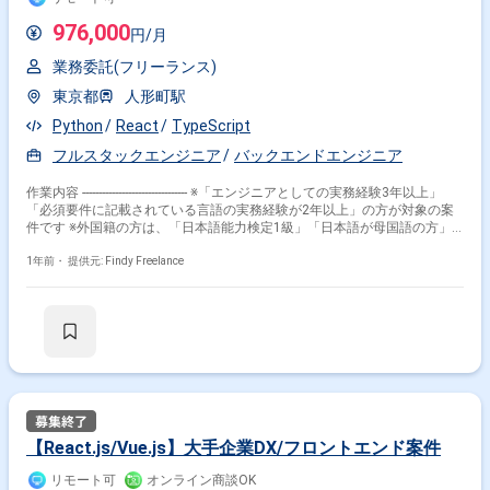
976,000
円/月
業務委託(フリーランス)
東京都
人形町駅
Python
React
TypeScript
フルスタックエンジニア
バックエンドエンジニア
作業内容 -------------------------------- ※「エンジニアとしての実務経験3年以上」
「必須要件に記載されている言語の実務経験が2年以上」の方が対象の案
件です ※外国籍の方は、「日本語能力検定1級」「日本語が母国語の方」
の方が対象です ※20代〜40代の経験者が望ましい案件です ※すでにFindy
Freelanceで担当がついている方は、直接ご連絡いただいた方がスムーズで
1年前・
提供元: Findy Freelance
す -------------------------------- ◆案件：広告プラットフォーム企業のグループ会社
におけるフルスタックエンジニア 【業務内容】 ・生成AI技術を活用し、
顧客の業務効率化や自動化を実現に向けたAIエージェントを開発していた
だきます。 ・PdMと協力し、人事、営業、カスタマーサポートなどの他職
種で日常的に行われる業務の理解。 ・上記の職種の業務を自律的に遂行す
るAIエージェントの開発。 ・エージェントの作成に必要となるプログラム
の実装。 ・他社サービスとのAPI連携 (認証用の画面実装を含む)。 【参画
メリット】 ・急成長中のスタートアップ企業なので、今後のキャリアアッ
プにつながる環境です。 ・リモート併用案件のため、比較的リラックスし
た環境で働くことが可能です。 ・AIなどの最新技術に携わることが可能で
【React.js/Vue.js】大手企業DX/フロントエンド案件
す。
リモート可
オンライン商談OK