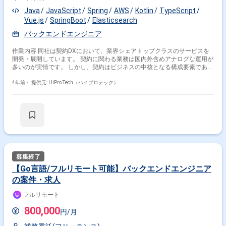
や経験も身につきます。 大規模なサイトやサービスが増えていく中、こう
したSaaSサービスを進化させる経験を持った人材はひっぱりだこ。 エン
Java
JavaScript
Spring
AWS
Kotlin
TypeScript
ジニアとしてどんどんレベルアップして、市場価値を高めていっていただ
Vue.js
SpringBoot
Elasticsearch
ければと思います。 【この仕事で得られるもの】 ＜スキルアップ＞ ■自分
バックエンドエンジニア
の市場価値を高めて、新しい環境にチャレンジするための土台づくりがで
きます ■AWSを使ったクラウドネイティブな開発にチャレンジすることが
できます ■これからどんどん伸びていくマーケティング業界のエンジニア
作業内容 同社は契約DXにおいて、業界シェアトップクラスのサービスを
として活躍することができます ■週ごとのミーティングや社内での勉強会
開発・展開しています。 契約に関わる業務は国内外含めアナログな運用が
があります ■セミナー費補助、書籍購入費用全額負担など、スキルアップ
多いのが実情です。 しかし、契約はビジネスの中核となる構成要素である
をサポートする制度があります ■大規模なクラウドアプリケーションのア
ため、契約のDXが進まないと企業における全体のDXが実現できません。
ーキテクチャを設計するスキル ■大規模データを扱うためのスキル ■アジ
契約業務のデファクトスタンダードを作るためには解決すべき課題が多く
4年前・
提供元: HiPro Tech（ハイプロテック）
ャイル開発（スクラム）の経験 【こんな想いを持っていたり、仕事に取り
あり、徹底的なプロダクトの磨き上げが必要です。顧客からも多数の要望
組んでいる方なら活躍できます！】 ■プロダクトやサービスを作るのが好
をいただいており、プロダクトとしてまだまだ伸びしろがある状態です。
き、または、作ってみたい ■エンジニアとしてレベルアップしたい ■新し
特に、企業内での利用に留まらず、個人や海外法人との契約締結など、多
い知識を学んだり、新しい技術を試したりすることが好き ■仕事を最後ま
様な特性を持ったユーザーに利用されるシステムとして、誰にとっても使
できちんとやり抜く ■自分のこだわりよりもチームのゴールを優先できる
い易く国際化されたUI／UXの構築を目指します。 このような状況から同
＜働き方、評価、職場＞ ■正社員登用の可能性有 ■ロケーションフリー…
社のプロダクト開発ではシフトレフトを推進しており、開発の生産性と品
働く場所は自由！自宅で作業ができます ※基本フルリモート想定ですが、
質を上げていくメンバーを募集しています。 このポジションでは、ユーザ
必要時に出社することがあります ■アーキテクト、スクラムマスター、開
ー体験とスピード、ガバナンスが同時に求められる領域で、UI／UXデザイ
発マネージャーへのキャリアパスがあります ■評価はエンジニア出身の上
ナーとともに、最適なUIを最適なやり方で構築するバックエンド開発をお
長（社長もエンジニア出身です）が行います ■納期や品質を守るだけでな
任せします。 ・プロダクトの新機能開発（特に全文検索に関する機能）
【Go言語/フルリモート可能】バックエンドエンジニア
く、新しい技術や開発手法にどれだけチャレンジをしたかを評価します ■
・ドメイン駆動・設計指針の学習とあるべき仕様・コードへの落とし込み
の案件・求人
残業は月平均20時間以下です ＜こんな方を求めています！＞ フルリモー
・見通しの良いコードへのリファクタリング ・ユニットテスト・インテグ
ト勤務ということもあり、このような方が親和性が高いです！ ・積極的に
レーションテストを通じた品質保証
フルリモート
仕事を取りにいける ・曖昧な点を放置せず明確に言語化できる ・指示を
所与のものとせず批判的な態度を持ち、かつ現実的な落とし所を探る協調
800,000
性を発揮できる 【開発環境】 ■Amazon Web Services（AWS）全般
円/月
■Ruby、Ruby on Rails ■Perl ■JavaScript、HTML/CSS ■Kotlin、Swift