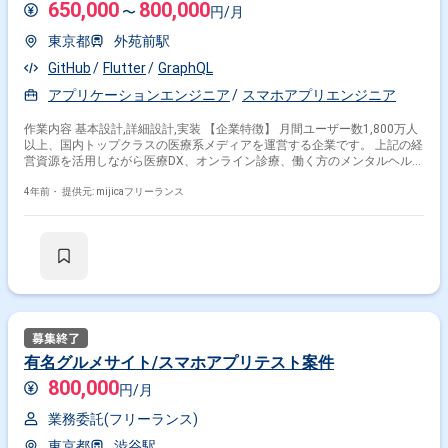
650,000
800,000
〜
円/月
て、提携クリニックに向けた送客支援などを主に行っています。 最近では
アプリDL数が業界内で国内最多の100万、流通総額が100億円を突破した
東京都
外苑前駅
など、近年非常に高い成長性を誇っております。今後も拡大していく領域
として様々な投資家からも注目されており、約15億円の資金調達を完了さ
GitHub
Flutter
GraphQL
せるなど、IPOなども視野に入れながら、組織拡大をしているフェーズで
す。 日本国内における美容医療（美容外科・美容皮膚科・審美歯科の3領
アプリケーションエンジニア
スマホアプリエンジニア
域で構成）の市場規模は約7000億円と言われており、美容医療のイメージ
が強い韓国よりも大きく、世界4位を誇る成長市場です。（1位中国、2位
作業内容 基本設計,詳細設計,実装 【企業特徴】 月間ユーザー数1,800万人
アメリカ、3位ブラジル、4位日本） しかし市場は伸び続けている一方
以上、国内トップクラスの医療系メディアを運営する企業です。 上記の経
で、価格の不透明性などの「情報の非対称性」が大きく、多くのユーザー
営資源を活用しながら医療DX、オンライン診療、働く方のメンタルヘル
が不安を抱えていたり、施術に後悔した経験があったり、業界ならではの
ス、美容医療など事業領域を広げながら新規プロジェクトが立ち上がって
根深い課題が残っています。 こうした背景から美容医療に関する情報格差
います。 【案件概要】 ◎具体的な業務内容 当社が運営する公式アプリの
4年前・
提供元: mijicaフリーランス
を解消し、美容外科・美容皮膚科・審美歯科をあたりまえの選択肢とする
リニューアルプロジェクトを手がけるFlutterエンジニアとしてご活躍いた
べく、2017年に会員による口コミ投稿型の美容医療コミュニティとしてサ
だきたいです。 プロダクトの設計・開発・リリース後の継続的なサービス
ービスを開始致しました。 弊社は「ありたい自分でいられる世界を実現す
ディリバリー/DevOpsや、プロダクトオーナーや社内サービスデザイナ
る」というミッションを掲げ、美容医療の適切な情報と施術経験者のリア
ー/UIデザイナーとの仕様調整、詳細設計の実施、開発標準/ライブラリの
ルな口コミを提供し、ユーザーが納得のいく意思決定ができる環境を目指
選定、コアな部分の実装及びメンバーのコードレビューを担当していただ
し事業に取り組んでいます。今後も圧倒的ユーザー視点をもち、マーケッ
きます。 ◎すべての工程に関して携わることが可能 自社メンバーでイン
ト課題に向き合いながら、業界の発展に貢献していきます。 2017年の創
フラからフロントエンド、QAすべてを手がける自社開発のため、幅広い
業以降、ミッションの達成に向かって挑戦してきた弊社はこれまでオーガ
経験を積むことができます。業務委託の方でも開発のやりがいを存分に味
ニックに利用者を伸ばしてきましたが、2022年2月にはシリーズB資金調
わっていただけるポジションです。 ◎モダンな開発チーム Dockerを活用
達（総額10億円）も完了し、今後はヒト・モノ・カネの資源に積極的に投
した開発、Terraformを使ったインフラ構築、AWSの仕組みを使った自動
有名グルメサイト/スマホアプリテスト案件
資を行い更に利用者を伸ばしていくフェーズにいます。今の成長フェーズ
デプロイなど開発がスムーズに行えるような取り組みを行っております。
でしか向き合えない目の前の価値ある課題に対して、メンバーが一丸とな
800,000
また、開発ではGithub、コミュニケーションにはSlack、GoogleMeetを本
円/月
って日々歩んでいます。 私たちと一緒に、このミッションに挑戦してみま
格的に活用しているため、フルリモートワークにも対応可能な環境となっ
せんか？ ■開発環境 ■ 主要言語・フレームワークなど バックエンド ・
ています。 ◎仕事のやりがい ・仕様の策定からリリースのすべての工程
業務委託(フリーランス)
Ruby on Rails フロントエンド ・Next.js ・TypeScript iOS ・Swift Android
にエンジニアという立ち位置から関わることができる ・自社サービスのた
・Kotlin インフラ ・Kubernetes ・Amazon EKS ・AWS Fargate ・
東京都
渋谷駅