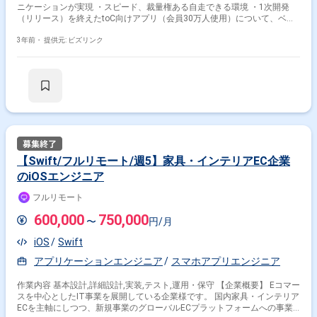
ニケーションが実現 ・スピード、裁量権ある自走できる環境 ・1次開発
（リリース）を終えたtoC向けアプリ（会員30万人使用）について、ベン
ダーに丸投げ開発していた状態から、内製化を企図しています。 ・ドキュ
メントがない、あっても誤っている、技術スタックがバラバラ（バックエ
3年前・
提供元: ビズリンク
ンドがRubyでDDD、認証基盤がGo等）といった問題があり、 3~4月か
ら参画した業務委託メンバーで既存コーディングは状況改善中です ・既存
コーディングの課題以外に、以下業務内容に記載する構築予定が多く控え
ております ・フロントは現状Flutterで、2023年4月から半年かけてSwift
Kotlinへネイティブ化予定です ・バックエンドがDDDをベースに書かれ
ているため、必要な箇所はRailsにリファクタリングしつつ、エンハンス箇
所をRailsにて構築 ・アプリの中にネイティブで組み込むコミュニティ
サービスの構築 ・会員管理システムの構築 ・chatGPTと連携したヘ
ルスケアの連携機能構築 ・株主用マイページの構築 ・既存ドメイン
と新規事業ドメインの切り分け見直し
【Swift/フルリモート/週5】家具・インテリアEC企業
のiOSエンジニア
フルリモート
600,000
750,000
〜
円/月
iOS
Swift
アプリケーションエンジニア
スマホアプリエンジニア
作業内容 基本設計,詳細設計,実装,テスト,運用・保守 【企業概要】 Eコマー
スを中心としたIT事業を展開している企業様です。 国内家具・インテリア
ECを主軸にしつつ、新規事業のグローバルECプラットフォームへの事業