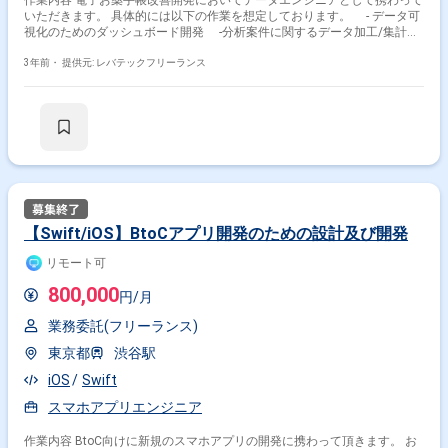
作業内容 電子お薬手帳改善開発においてデータエンジニアとして携わって
いただきます。 具体的には以下の作業を想定しております。 - データ可
視化のためのダッシュボード開発 ‐分析案件に関するデータ加工/集計
（ユーザー数調査など） ‐データマート作成
3年前・
提供元: レバテックフリーランス
【Swift/iOS】BtoCアプリ開発のための設計及び開発
リモート可
800,000
円/月
業務委託(フリーランス)
東京都
渋谷駅
iOS
Swift
スマホアプリエンジニア
作業内容 BtoC向けに新規のスマホアプリの開発に携わって頂きます。 お