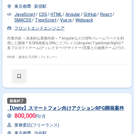
東京都
新宿駅
JavaScript
CSS
HTML
Angular
GitHub
React
SMACSS
TypeScript
Vue.js
Webpack
フロントエンドエンジニア
作業内容 ＜具体的な業務内容＞ * AngularなどのSPAフレームワークを利
用した開発 * 非SPA画面をSPAにリプレイス(Angular/TypeScript/NgRx) *
各プロダクトチーム(ディレクター/デザイナー/営業との連携チーム)での
UI改善やグロース施策の開発推進 ＜開発環境＞ サーバーサイド：Ruby on
Rails, PHP フロントエンド：Angular, NgRx, TypeScript, React, AngularJS,
4年前・
提供元: FLEXY（フレキシー）
webpack インフラ：AWS, Docker, Vagrant, CircleCI, Fluentd,
Elasticsearch, Datadog, Bugsnag, Sentry モバイル：Swift, RxSwift, Kotlin,
Objective-C, Java, Firebase, fastlane, RxJava ビジネス基盤：Salesforce
AI/データ：Python, Google BigQuery, Tableau コミュニケーション/タスク
管理：Slack, Confluence, esa, Asana, JIRA リポジトリ管理：GitHub ＜稼
働日数/リモート頻度＞ 週4日以上〜 ※基本リモート(今後の見通しはまだ
不明ですが、コロナ収束後は、月に数回出社の可能性あり) ※現在ご稼働中
のエンジニアの方はフルリモートでご稼働中
【Unity】スマートフォン向けアクションRPG開発案件
800,000
円/月
業務委託(フリーランス)
東京都
渋谷駅