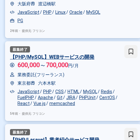
大阪府
渡辺橋駅
JavaScript
PHP
Linux
Oracle
MySQL
PG
2年前・
提供元: フリコン
【PHP/MySQL】WEBサービスの開発
600,000
700,000
〜
円/月
業務委託(フリーランス)
東京都
六本木駅
JavaScript
PHP
CSS
HTML
MySQL
Redis
FuelPHP
Apache
Git
JIRA
PHPUnit
CentOS
React
Vue.js
memcached
5年前・
提供元: フリコン
【PHP/Laravel】業者紹介サービス開発