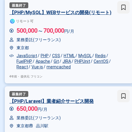
【PHP/MySQL】WEBサービスの開発(リモート)
リモート可
500,000
700,000
〜
円/月
業務委託(フリーランス)
東京都
JavaScript
PHP
CSS
HTML
MySQL
Redis
FuelPHP
Apache
Git
JIRA
PHPUnit
CentOS
掛け合わせ条件で絞り込む
React
Vue.js
memcached
フレームワークで絞り込む
4年前・
提供元: フリコン
JavaScript × React
JavaScript
職種で絞り込む
【PHP/Laravel】業者紹介サービス開発
JavaScript × フロントエンドエ
650,000
円/月
業界で絞り込む
業務委託(フリーランス)
東京都
品川駅
JavaScript × EC