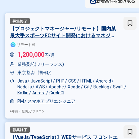
新着案件を受け取る
【プロジェクトマネージャー/リモート】国内某
最大手スポーツECサイト開発におけるマネジメ
ント
リモート可
1,200,000
円/月
業務委託(フリーランス)
東京都
神田駅
Java
JavaScript
PHP
CSS
HTML
Android
Node.js
AWS
Apache
Xcode
Git
Backlog
Swift
Kotlin
Aurora
CircleCI
PM
スマホアプリエンジニア
4年前・
提供元: フリコン
【Vue.js/TypeScript】WEBサービス フロントエ