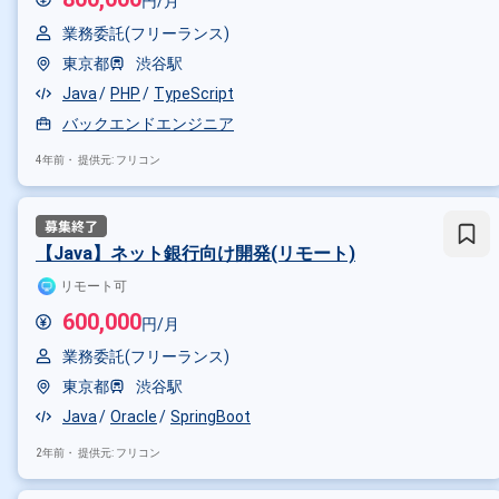
円/月
業務委託(フリーランス)
東京都
渋谷駅
Java
PHP
TypeScript
バックエンドエンジニア
4年前・
提供元: フリコン
【Java】ネット銀行向け開発(リモート)
リモート可
600,000
円/月
業務委託(フリーランス)
東京都
渋谷駅
Java
Oracle
SpringBoot
2年前・
提供元: フリコン