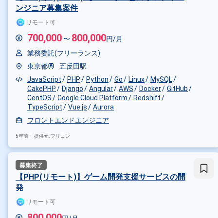
ンジニア募集案件
リモート可
700,000
800,000
〜
円/月
業務委託(フリーランス)
東京都
五反田駅
JavaScript
PHP
Python
Go
Linux
MySQL
CakePHP
Django
Angular
AWS
Docker
GitHub
CentOS
Google Cloud Platform
Redshift
TypeScript
Vue.js
Aurora
フロントエンドエンジニア
5年前・
提供元: フリコン
【PHP(リモート)】ゲーム開発支援サービスの開
発
リモート可
800,000