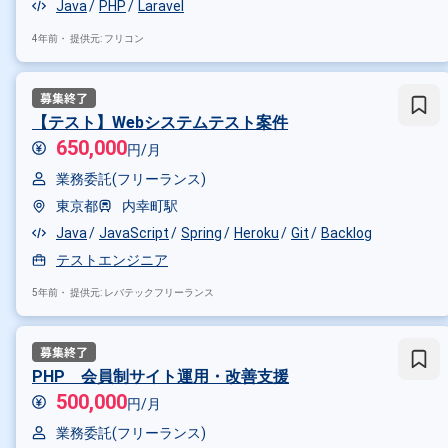
Java
PHP
Laravel
特徴で絞り込む
4年前・
提供元: フリコン
JavaScript × 副業
JavaScri
その他の条件で検索する
【テスト】Webシステムテスト案件
650,000
円/月
その他開発言語・スキルから探す
業務委託(フリーランス)
Vue.js
jQuery
Node.js
An
東京都
内幸町駅
その他の職種から探す
Java
JavaScript
Spring
Heroku
Git
Backlog
テストエンジニア
フロントエンドエンジニア
サ
5年前・
提供元: レバテックフリーランス
PHP 会員制サイト運用・改善支援
500,000
円/月
業務委託(フリーランス)