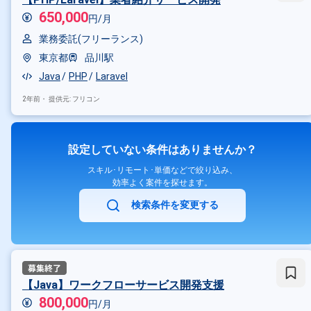
650,000
円/月
業務委託(フリーランス)
東京都
品川駅
Java
PHP
Laravel
2年前・
提供元: フリコン
設定していない条件はありませんか？
スキル･リモート･単価などで絞り込み、
効率よく案件を探せます。
検索条件を変更する
【Java】ワークフローサービス開発支援
800,000
円/月