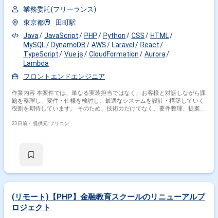
業務委託(フリーランス)
東京都
田町駅
Java
JavaScript
PHP
Python
CSS
HTML
MySQL
DynamoDB
AWS
Laravel
React
TypeScript
Vue.js
CloudFormation
Aurora
Lambda
フロントエンドエンジニア
作業内容 本案件では、単なる実装担当ではなく、お客様と対話しながら課
題を整理し、要件・仕様を検討し、最適なシステムを設計・構築していく
役割を期待しています。 そのため、技術力だけでなく、要件整理、提案
力、コミュニケーション力を活かし、プロジェクトを技術面からリードで
きる方を歓迎します。 イメージとしては、上流工程から顧客折衝まで担え
23日前・
提供元: フリコン
るテックリード／ITアーキテクト寄りの人材を求めています。
(リモート)【PHP】金融教育スクールのリニューアルプ
ロジェクト