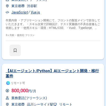
東京都
渋谷駅
JavaScript
Vue.js
作業内容 ・アプリケーション開発にて、フロントの製造メインで担当して
いただきます。 ・スキル次第で詳細設計、テスト実施後の不具合改修もご
依頼します ・使用スキル・環境：HTML/CSS、・Vue3、TypeScript、
PrimeVue
2ヶ月前・
提供元: フリコン
【AIエージェント/Python】AIエージェント開発・移行
案件
リモート可
800,000
円/月
業務委託(フリーランス)
東京都
品川シーサイド駅
リモート