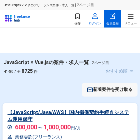
| 2ページ目
JavaScript × Vue.jsのフリーランス案件・求人一覧
保存
ログイン
会員登録
メニュー
JavaScript × Vue.jsの案件・求人一覧
2ページ目
8725
41-80 / 全
件
新着案件を受け取る
【JavaScript/Java/AWS】国内損保契約手続きシステ
ム運用保守
600,000
1,000,000
〜
円/月
業務委託(フリーランス)