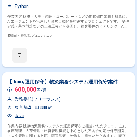
Python
作業内容 財務・人事・調達・コーポレートなどの間接部門業務を対象に、
AIエージェントを活用した業務自動化を推進するプロジェクトです。 要件
定義・基本設計などの上流工程から参画し、顧客要件のヒアリング、AIエ
ージェント設計・開発、既存ソースコードの解析、改善提案まで幅広くご
担当いただきます。 主体的に顧客とコミュニケーションを取りながら、AI
25日前・
提供元: プロエンジニア
を活用した業務改善を推進いただける方を募集しております。 主な業務は
以下となります。 ・顧客要件ヒアリング ・要件定義、基本設計 ・AIエー
ジェント設計・開発 ・既存ソースコード解析 ・問題点抽出、改善提案 ・
AIワークフロー構築 ・テスト、リリース対応 言語：Python、TypeScript、
JavaScript FW：Flask、Vue.js3 データベース： インフラ：GCP、Azure
バージョン管理：Git コミュニケーション：Teams、Slack 開発体制：ア
ジャイル その他：Google Agent Development Kit（ADK）、LangChain、
LangGraph、LangFlow、LangFuse、Dify、n8n、Copilot Studio
【Java/運用保守】物流業務システム運用保守案件
600,000
円/月
業務委託(フリーランス)
東京都
田原町駅
Java
作業内容 既存物流業務システムの運用保守をご担当いただきます。 主に
在庫管理・入荷管理・出荷管理機能を中心とした不具合対応や保守開発、
マスタ管理に関する対応、障害調査・改修をご担当いただきます。 既存運