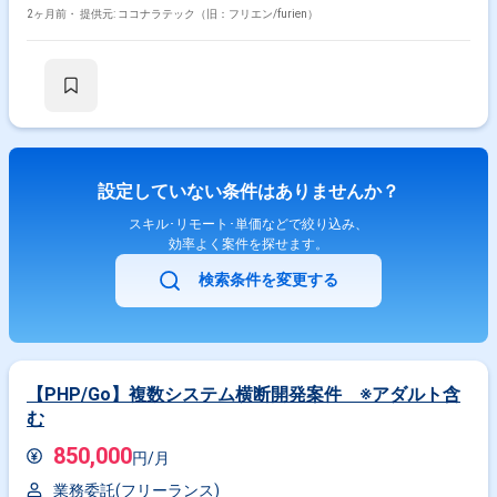
ション対応を行っていただきます。 バックエンドおよびフロントエンドの
2ヶ月前・
提供元: ココナラテック（旧：フリエン/furien）
設計（テスト設計を含みます）、開発、テスト、リリースまで一貫してご
担当いただきます。 あわせて、コードレビューおよびテスト仕様書レビュ
ーを実施していただきます。 非IT部門のビジネスユーザーと連携し、開発
する機能の仕様策定を行っていただきます。 チケット管理を通じた開発メ
ンバーの進捗管理およびビジネスサイドへの進捗報告もお任せいたしま
す。 【求める人物像】 スピードよりも品質を重視して開発を進められる
方を求めております。 チームメンバーやビジネスユーザーと積極的にコミ
ュニケーションを取りながら、自律的に課題解決に取り組める方が望まし
いです。 【ポジションの魅力】 100ヵ国以上で利用される大規模なECサ
設定していない条件はありませんか？
ービスと、そのバックオフィスシステムの開発に携わることで、グローバ
ルなユーザーを意識した機能改善やパフォーマンスチューニングの経験を
スキル･リモート･単価などで絞り込み、
積むことができます。 バックエンドからフロントエンドまで幅広い領域に
効率よく案件を探せます。
関わりつつ、仕様策定や進捗管理など上流寄りの業務にもチャレンジして
いただけます。 【開発環境】 PHP、Laravel、FuelPHP、JavaScript、
検索条件を変更する
TypeScript、React.js、Vue.js、jQuery、MySQL、Redis、AWS、
Backlog、Slack を用いた環境です。
【PHP/Go】複数システム横断開発案件 ※アダルト含
む
850,000
円/月
業務委託(フリーランス)