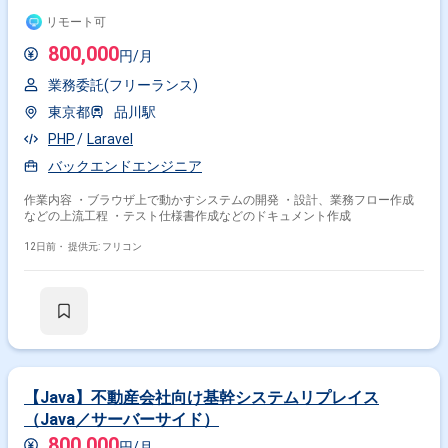
リモート可
800,000
円/月
業務委託(フリーランス)
東京都
品川駅
PHP
Laravel
バックエンドエンジニア
作業内容 ・ブラウザ上で動かすシステムの開発 ・設計、業務フロー作成
などの上流工程 ・テスト仕様書作成などのドキュメント作成
12日前・
提供元: フリコン
【Java】不動産会社向け基幹システムリプレイス
（Java／サーバーサイド）
800,000
円/月