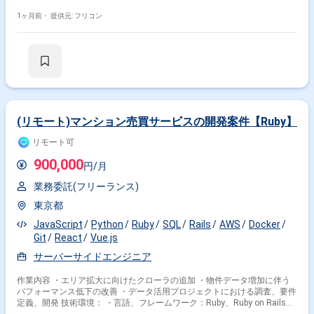
案を実施。 ・サーバーサイド開発・保守：Java等でのビジネスロジック
実装、既存機能の追加やリプレイス対応。 ・パフォーマンス最適化：大規
1ヶ月前・
提供元: フリコン
模データを扱うアプリのレスポンス改善やチューニング、ボトルネック解
消。 ・技術導入・Q&A支援：モダンJSフレームワーク等の導入検討、チ
ーム内での技術ナレッジ共有。
(リモート)マンション売買サービスの開発案件【Ruby】
リモート可
900,000
円/月
業務委託(フリーランス)
東京都
JavaScript
Python
Ruby
SQL
Rails
AWS
Docker
Git
React
Vue.js
サーバーサイドエンジニア
作業内容 ・エリア拡大に向けたクローラの追加 ・物件データ増加に伴う
パフォーマンス低下の改善 ・データ活用プロジェクトにおける調査、要件
定義、開発 技術環境： ・言語、フレームワーク：Ruby、Ruby on Rails、