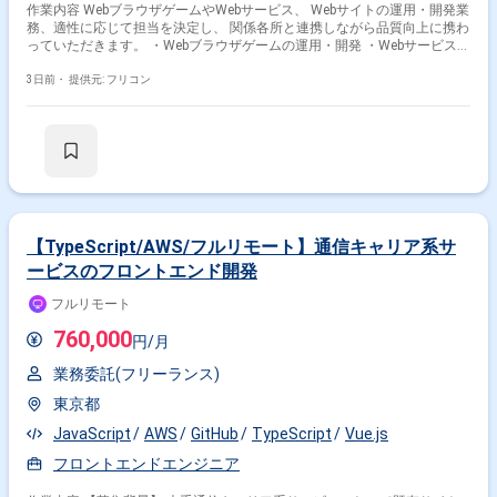
作業内容 WebブラウザゲームやWebサービス、 Webサイトの運用・開発業
務、適性に応じて担当を決定し、 関係各所と連携しながら品質向上に携わ
っていただきます。 ・Webブラウザゲームの運用・開発 ・Webサービスの
運用・開発 ・Webサイト制作 ※上記3つの主な業務のうち、ご本人の適性
に合わせてお仕事をお任せします。
3日前・
提供元: フリコン
【TypeScript/AWS/フルリモート】通信キャリア系サ
ービスのフロントエンド開発
フルリモート
760,000
円/月
業務委託(フリーランス)
東京都
JavaScript
AWS
GitHub
TypeScript
Vue.js
フロントエンドエンジニア