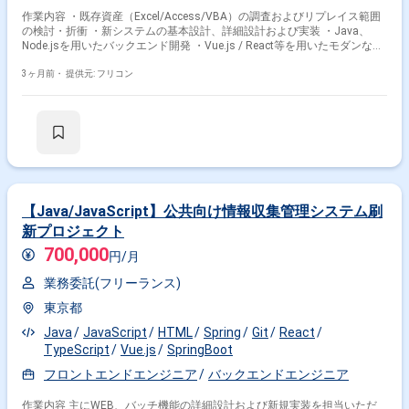
作業内容 ・既存資産（Excel/Access/VBA）の調査およびリプレイス範囲
の検討・折衝 ・新システムの基本設計、詳細設計および実装 ・Java、
Node.jsを用いたバックエンド開発 ・Vue.js / React等を用いたモダンなフ
ロントエンド構築 ・AWS環境下での基盤構築・デプロイ作業
3ヶ月前・
提供元: フリコン
【Java/JavaScript】公共向け情報収集管理システム刷
新プロジェクト
700,000
円/月
業務委託(フリーランス)
東京都
Java
JavaScript
HTML
Spring
Git
React
TypeScript
Vue.js
SpringBoot
フロントエンドエンジニア
バックエンドエンジニア
作業内容 主にWEB、バッチ機能の詳細設計および新規実装を担当いただ