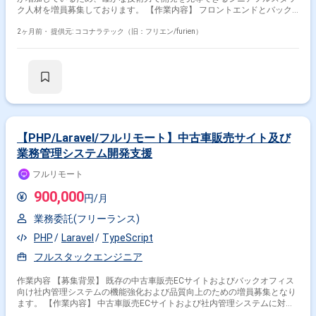
サービス • 「作る」と「決める」の両方に関われる ◦ PdMとしての上流
ク人材を増員募集しております。 【作業内容】 フロントエンドとバック
工程と、エンジニアとしての実装工程の両方に携われるため、自分の企画
エンドを横断して、Webサービスやアプリケーション開発を一気通貫で推
した機能をご自身の手で形にし、ユーザーに届けるスピード感と手触り感
進していただきます。Ruby on Rails または PHP（Laravel）とAWS等を用
2ヶ月前・
提供元: ココナラテック（旧：フリエン/furien）
を味わえます。 • 事業経営に近い距離感 ◦ 事業責任者、CTO、EM等と意
いたWebサービスの設計・開発を行っていただきます。UI/UXデザイナー
見交換ながら動くため、経営視点や事業戦略をダイレクトに吸収できま
やビジネス側と連携し、要件整理から最適な技術選定や仕様検討を行って
す。年間利益数十億を作るといった高い視座でのビジネススキルが身につ
いただきます。リファクタリング、コードレビュー、テスト自動化の推進
きます。 ■リモート稼働について ・フルリモート可能 ・PC貸与 ■参画開
による品質改善を担っていただきます。GitHub FlowやCI/CDを活用した開
始時期 2026年5月以降 関わるサービス・プロダクト ■プロダクトについて
発プロセスの整備・運用や、チームの生産性を高めるための技術フォロー
主要サービス： 医師向け転職支援 プロダクトの方向性： 単なる「人材紹
とナレッジ共有も行っていただきます。 【求める人物像】 技術的なリー
介」に留まらず、AIやデータを活用した採用確率の算出、収支改善シミュ
ドと品質向上に主体的に取り組んでいただける方を求めております。関係
レーションなど、医療機関の経営を支えるSaaS的な多機能化を進めていま
者と円滑にコミュニケーションを取りながら、要件や仕様を整理し、自ら
す。
手を動かして開発を推進できる方を歓迎いたします。継続的な改善や新し
【PHP/Laravel/フルリモート】中古車販売サイト及び
い技術の活用にも前向きに取り組んでいただける方が望ましいです。 【ポ
業務管理システム開発支援
ジションの魅力】 フロントエンドからバックエンドまで一気通貫で関わる
ことができ、大規模なDX支援案件において技術面での意思決定や品質向上
フルリモート
に大きな裁量を持って携わることができます。直取引案件において、ビジ
ネス側との距離が近い環境で開発をリードできる点も魅力です。モダンな
900,000
円/月
技術スタックや開発プロセスの整備にも主体的に関与していただけます。
【開発環境】 言語はRuby、PHP、JavaScript、TypeScriptを利用しており
業務委託(フリーランス)
ます。フレームワークはRuby on Rails、Laravel、React、Vue.jsを使用し
ております。インフラ・データベースにはAWS、MySQL、PostgreSQL、
PHP
Laravel
TypeScript
Dockerを利用しております。開発にはGitおよびGitHubを使用し、アジャイ
フルスタックエンジニア
ル（スクラム）で進行しております。
作業内容 【募集背景】 既存の中古車販売ECサイトおよびバックオフィス
向け社内管理システムの機能強化および品質向上のための増員募集となり
ます。 【作業内容】 中古車販売ECサイトおよび社内管理システムに対す
る追加機能開発、不具合対応、パフォーマンスチューニング、マイグレー