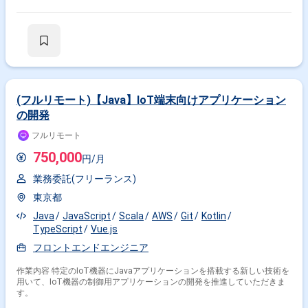
特徴で絞り込む
JavaScript × 副業
JavaScript × 在宅・リモート
その他の条件で検索する
(フルリモート)【Java】IoT端末向けアプリケーション
その他開発言語・スキルから探す
の開発
フルリモート
Vue.js
jQuery
Node.js
Angular
Nuxt.js
Java
750,000
HTML
CSS
React
PHP
円/月
業務委託(フリーランス)
その他の職種から探す
東京都
フロントエンドエンジニア
サーバーサイドエンジニア
Java
JavaScript
Scala
AWS
Git
Kotlin
バックエンドエンジニア
スマホアプリエンジニア
TypeScript
Vue.js
PM
フロントエンドエンジニア
作業内容 特定のIoT機器にJavaアプリケーションを搭載する新しい技術を
用いて、IoT機器の制御用アプリケーションの開発を推進していただきま
す。