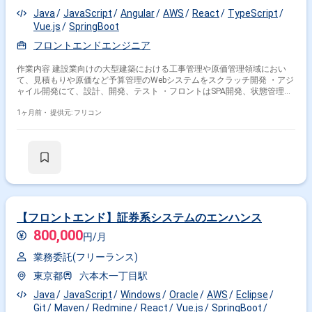
Java
JavaScript
Angular
AWS
React
TypeScript
Vue.js
SpringBoot
フロントエンドエンジニア
作業内容 建設業向けの大型建築における工事管理や原価管理領域におい
て、見積もりや原価など予算管理のWebシステムをスクラッチ開発 ・アジ
ャイル開発にて、設計、開発、テスト ・フロントはSPA開発、状態管理ラ
イブラリを使用 ・各機能の仕様書を元に基本設計～結合テスト
1ヶ月前・
提供元: フリコン
【フロントエンド】証券系システムのエンハンス
800,000
円/月
業務委託(フリーランス)
東京都
六本木一丁目駅
Java
JavaScript
Windows
Oracle
AWS
Eclipse
Git
Maven
Redmine
React
Vue.js
SpringBoot