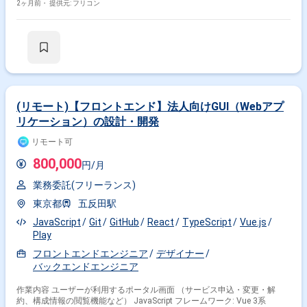
験、動作確認、軽微なDB操作（確認レベル）
2ヶ月前・
提供元: フリコン
(リモート)【フロントエンド】法人向けGUI（Webアプ
リケーション）の設計・開発
リモート可
800,000
円/月
業務委託(フリーランス)
東京都
五反田駅
JavaScript
Git
GitHub
React
TypeScript
Vue.js
Play
フロントエンドエンジニア
デザイナー
バックエンドエンジニア
作業内容 ユーザーが利用するポータル画面 （サービス申込・変更・解
約、構成情報の閲覧機能など） JavaScript フレームワーク: Vue 3系