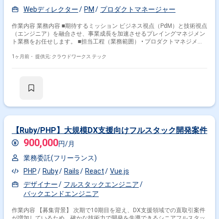
Webディレクター
PM
プロダクトマネージャー
作業内容 業務内容 ■期待するミッション ビジネス視点（PdM）と技術視点
（エンジニア）を融合させ、事業成長を加速させるプレイングマネジメン
ト業務をお任せします。 ■担当工程（業務範囲） • プロダクトマネジメン
ト業務 ◦ 事業責任者との連携 : 事業課題の抽出、解決策の策定、ロードマ
ップの設計 ◦ 企画・要件定義 : ユーザーヒアリングやデータ分析に基づく
1ヶ月前・
提供元: クラウドワークス テック
機能改善案の立案、仕様策定 ◦ ステークホルダー調整 : 営業、マーケティ
ング、デザイナー等を巻き込んだ合意形成と推進 • Webアプリケーション
開発業務 ◦ 設計・実装: Ruby on Rails, Vue.js等を用いたサーバーサイド /
フロントエンド開発 ◦ 品質担保: コードレビュー、テスト設計、技術的負債
の解消 ◦ 開発ディレクション : 開発チームの進捗管理、技術選定のリード •
AI/新技術の活用推進 ◦ 生成AI等を活用した業務効率化や新機能の提案・実
装 【業務䛾進め方イメージ】 起案された案件を進めるのではなく、事業
責任者と共に「今、事業を伸ばすために何が必要か」を議論し、エンジニ
アリングの知見を活かして最適なソリューション（機能開発、あるいは業
【Ruby/PHP】大規模DX支援向けフルスタック開発案件
務フロー改善など）を導き出します。 ■チーム体制 既存のPdMメンバーと
900,000
ともに業務を遂行。エンジニアやデザイナー、ビジネスサイド（営業・コ
円/月
ンサル）と協業する体制です。 ■開発環境(プロジェクトによって若干変
業務委託(フリーランス)
動) 言語： Ruby, Go, JavaScript (TypeScript) 等 FW： Ruby on Rails, React
等 DB： PostgreSQL, MySQL 等 インフラ： AWS ツール： Slack, Jira,
PHP
Ruby
Rails
React
Vue.js
Confluence, GitHub, Figma, SQL (BigQuery等) ■開発フェーズと予定 ・新規
事業、既存機能のグロース、改善フェーズなど複数のうち適性に応じてど
デザイナー
フルスタックエンジニア
れかをお任せする予定 直近では「採用確率算出機能」「収支改善算出機
バックエンドエンジニア
能」など、データを活用した新規機能のリリースが続いており、今後も順
次新機能開発を予定 ■案件の魅力（会社について・サービスについて） ・
作業内容 【募集背景】 次期で10期目を迎え、DX支援領域での直取引案件
社会貢献性： 医療業界の「人と組織」の課題を解決する社会的意義の高い
が増加しているため、確かな技術力で開発を先導できるシニアフルスタッ