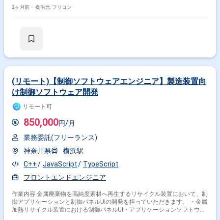
JavaScript、Vue、React、Python ・インフラ：AWS ・その他：Notion、
Slack
2ヶ月前・
提供元: フリコン
(リモート)【制御ソフトウェアエンジニア】製造装置向
け制御ソフトウェア開発
リモート可
850,000
円/月
業務委託(フリーランス)
神奈川県
横浜駅
C++
JavaScript
TypeScript
フロントエンドエンジニア
作業内容 金属廃棄物を高純度素材へ再生するリサイクル装置において、制
御アプリケーションと制御パネルUIの開発を担っていただきます。 ・金属
加熱リサイクル装置における制御パネルUI・アプリケーションソフトウェ
アの開発 ・要件定義・設計レビュー・不具合解析 ・GitHubを用いたバー