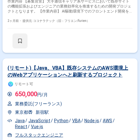
作業内容 【募集背景】 大手通信キャリア系サービスにおいて既存サイト
の機能拡張およびエンジニアの業務効率化を推進するための開発プロジェ
クトとなります。 【作業内容】 AI駆動環境下でのフロントエンド開発を
ご担当いただきます。具体的には、GitHub Copilot等のAI支援ツールを活用
した実装、要件や依頼内容をプロンプトへ適切に落とし込み実装へつなげ
2ヶ月前・
提供元: ココナラテック（旧：フリエン/furien）
る業務、アジャイル開発体制での継続的なサービス改善、必要に応じた仕
様整理および技術的な提案などを行っていただきます。 【求める人物像】
AI支援ツールを積極的に活用しながら開発を推進できる方、要望を適切に
構造化しプロンプト設計に落とし込める方、長期的なプロジェクトにおい
て自走してタスクを進められる方を求めております。 【ポジションの魅
力】 AI駆動開発環境やGitHub Copilotなどの最新ツールを活用しながら開
発できる点が魅力です。通信キャリア系サービスという大規模なサービス
に継続的に関わりながら、アジャイル体制のもとサービス改善に取り組む
ことで、フロントエンド開発とAI活用の双方でスキルアップが期待できま
(リモート)【Java、VBA】既存システムのAWS環境上
す。 【開発環境】 Vue.jsベースのシステムを中心に、GitHub Copilotや
のWebアプリケーションへと刷新するプロジェクト
AWSを利用したアジャイル（Scrum）開発体制となります。
リモート可
650,000
円/月
業務委託(フリーランス)
東京都
新宿駅
Java
JavaScript
Python
VBA
Node.js
AWS
React
Vue.js
フルスタックエンジニア