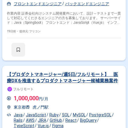
フロントエンドエンジニア
バックエンドエンジニア
作業内容 証券会社向けシステム開発案件において、設計～テストまで一貫
して対応してくださるエンジニアの方を募集しております。 サーバーサイ
ド：Java（Springboot） フロントエンド：JavaScript（Vue.js） インフ
ラ：AWS
19日前・
提供元: フリコン
【プロダクトマネージャー/週5日/フルリモート】 医
療DXを推進するプロダクトマネージャー候補業務案件
フルリモート
1,000,000
円/月
東京都
虎ノ門駅
Java
JavaScript
Ruby
SQL
MySQL
PostgreSQL
Rails
AWS
JIRA
GitHub
React
BigQuery
TypeScript
Vue.js
Figma