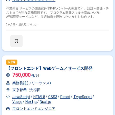
作業内容 サービスの開発案件でPHPメンバーの募集です。 設計～開発・テ
ストまでが主な業務範囲です。 プログラム開発スキルを高めたい方、
AWS環境サービスなど、周辺知識を経験したい方もお勧めです。
3ヶ月前・
提供元: フリコン
NEW
【フロントエンド】Webゲーム／サービス開発
750,000
円/月
業務委託(フリーランス)
東京都
渋谷駅
JavaScript
HTML5
CSS3
React
TypeScript
Vue.js
Next.js
Nuxt.js
フロントエンドエンジニア