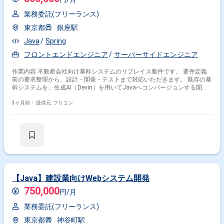
業務委託(フリーランス)
東京都
銀座駅
Java
Spring
フロントエンドエンジニア
サーバーサイドエンジニア
作業内容 不動産会社向け基幹システムのリプレイス案件です。 要件定義
前の要求整理から、設計・開発・テストまで対応いただきます。 既存の基
幹システムを、生成AI（Devin）を用いてJavaへコンバージョンする開発
効率化も並行して実施中です。
3ヶ月前・
提供元: フリコン
【Java】建設業向けWebシステム開発
750,000
円/月
業務委託(フリーランス)
東京都
神谷町駅