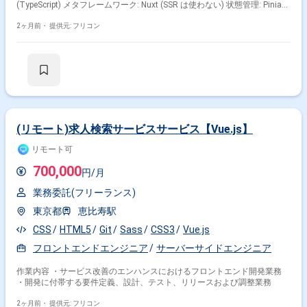
(TypeScript) メタフレームワーク: Nuxt (SSR は使わない) 状態管理: Pinia
開発環境: Vite 単体テスト: Vitest ブラウザテスト(E2E): Playwright APIクラ
イアント: aspida API Mock: msw コンポーネントカタログ: Histoire CI/CD:
2ヶ月前・
提供元: フリコン
Github Actions API開発: Qmonus Plugin Builder Python 3.10
掛け合わせ条件で絞り込む
(リモート)求人検索サービスサービス【Vue.js】
フレームワークで絞り込む
リモート可
JavaScript × React
JavaScript × jQuery
700,000
JavaScript × Node.js
JavaScript × Angular
円/月
業務委託(フリーランス)
職種で絞り込む
東京都
恵比寿駅
JavaScript × フロントエンドエンジニア
CSS
HTML5
Git
Sass
CSS3
Vue.js
JavaScript × バックエンドエンジニア
フロントエンドエンジニア
サーバーサイドエンジニア
JavaScript × サーバーサイドエンジニア
作業内容 ・サービス改善のエンハンスにおけるフロントエンド開発業務
業界で絞り込む
・開発に付帯する要件定義、設計、テスト、リリースおよび調整業務
JavaScript × サービス
JavaScript × EC
2ヶ月前・
提供元: フリコン