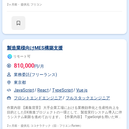
ート、サポート切れ対応 等) ・トラブル発生時の調査・切り分け ・
AWS(Lambda 等)に直接紐づくコードの対応
2ヶ月前・
提供元: フリコン
製造業様向けMES構築支援
リモート可
810,000
円/月
業務委託(フリーランス)
東京都
JavaScript
React
TypeScript
Vue.js
フロントエンドエンジニア
フルスタックエンジニア
作業内容 【募集背景】 大手企業工場における業務効率化と生産性向上を
目的としたDX推進プロジェクトの一環として、製造実行システム導入に伴
うシステム刷新を進めております。 【作業内容】 TypeScriptを用いたWeb
アプリケーション開発に携わっていただきます。製造実行システム導入フ
ェーズにおける基本設計、詳細設計、実装、テストまで一連の工程をご担
2ヶ月前・
提供元: ココナラテック（旧：フリエン/furien）