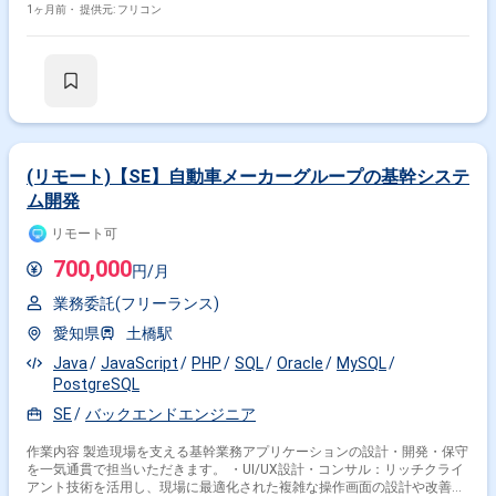
1ヶ月前・
提供元: フリコン
(リモート)【SE】自動車メーカーグループの基幹システ
ム開発
リモート可
700,000
円/月
業務委託(フリーランス)
愛知県
土橋駅
Java
JavaScript
PHP
SQL
Oracle
MySQL
PostgreSQL
SE
バックエンドエンジニア
作業内容 製造現場を支える基幹業務アプリケーションの設計・開発・保守
を一気通貫で担当いただきます。 ・UI/UX設計・コンサル：リッチクライ
アント技術を活用し、現場に最適化された複雑な操作画面の設計や改善提