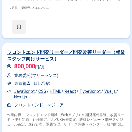
用保守チームへ参画いただきます。 言語：Java、JavaScript FW：
Vue.js（尚可） データベース：SQL（DB製品不明） インフラ：- バージョ
1ヶ月前・
提供元: プロエンジニア
ン管理：- コミュニケーション：- 開発体制：運用保守 その他：物流業務
（在庫管理・入荷管理・出荷管理・マスタ管理）
フロントエンド開発リーダー／開発改善リーダー（就業
スタッフ向けサービス）
800,000
円/月
業務委託(フリーランス)
東京都
日比谷駅
JavaScript
CSS
HTML
React
TypeScript
Vue.js
Next.js
フロントエンドエンジニア
作業内容 ・フロントエンド領域（Webアプリ）の開発案件推進、改善リー
ド ・要件定義、仕様策定、UI／UX改善提案、設計レビュー ・開発スケジ
ュール策定、進行管理、課題管理、リリース調整 ・ベンダー／社内開発チ
ームとの協働による品質、生産性向上の推進 ・必要に応じた受け入れ試