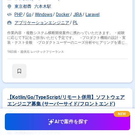
東京都
六本木駅
PHP
Go
Windows
Docker
JIRA
Laravel
アプリケーションエンジニア
PL
作業内容 ・複数システム横断開発案件に携わっていただきます。 ・経験
に応じて下記をご担当いただく予定です。 - プロダクト機能の設計・実
装・テスト全般 -プロダクトユーザーのニーズ分析やヒアリングを通じ
て、プロダクトを改善する活動 -プロダクトユーザーの問い合わせ内容
に応じた対応とクロージング ※アダルトコンテンツを含みます 業務で触れ
16日前・
提供元: レバテックフリーランス
ることはない、組織内でタイトル・イラストのみ目にすることがある
【Kotlin/Go/TypeScript/リモート併用】ソフトウェア
エンジニア募集 (サーバーサイド/フロントエンド)
リモート可
NEW
AIで案件を探す
800,000
円/月
業務委託(フリーランス)