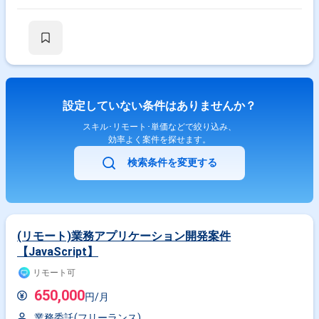
当いただきます。必要に応じて顧客との打合せに参加し、要件や仕様の整
理、設計内容の確認を行っていただきます。 【求める人物像】 フロント
エンドまたはバックエンドいずれか、もしくは両方の領域で主体的に開発
を推進できる方を求めております。チームメンバーや顧客と円滑にコミュ
ニケーションを取りながら、周囲と連携して課題解決に取り組める方を歓
迎いたします。 【ポジションの魅力】 大手企業の工場DX推進という大規
模かつインパクトのあるプロジェクトに参画でき、製造実行システム導入
を通じて業務改革に直接貢献いただけます。基本設計以降の上流工程から
開発まで一貫して携わることで、設計力および技術力の双方を高めること
設定していない条件はありませんか？
ができる環境です。 【開発環境】 フロントエンドは
TypeScript（JavaScript）およびVue3を用い、バックエンドは
スキル･リモート･単価などで絞り込み、
TypeScript（JavaScript）、NestJS、Prismaを使用しております。データ
効率よく案件を探せます。
ベースはPostgreSQL、インフラはAWS環境を利用しております。
検索条件を変更する
(リモート)業務アプリケーション開発案件
【JavaScript】
リモート可
650,000
円/月
業務委託(フリーランス)