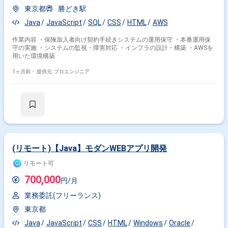
東京都
勝どき駅
Java
JavaScript
SQL
CSS
HTML
AWS
作業内容 ・保険加入者向け契約手続きシステムの運用保守 ・本番運用保
守の実施 ・システムの監視・障害対応 ・インフラの設計・構築 ・AWSを
用いた環境構築
1ヶ月前・
提供元: プロエンジニア
(リモート)【Java】モダンWEBアプリ開発
リモート可
700,000
円/月
業務委託(フリーランス)
東京都
Java
JavaScript
CSS
HTML
Windows
Oracle