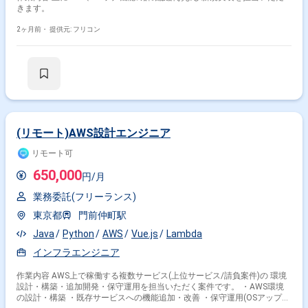
きます。
2ヶ月前・
提供元: フリコン
(リモート)AWS設計エンジニア
リモート可
650,000
円/月
業務委託(フリーランス)
東京都
門前仲町駅
Java
Python
AWS
Vue.js
Lambda
インフラエンジニア
作業内容 AWS上で稼働する複数サービス(上位サービス/請負案件)の 環境
設計・構築・追加開発・保守運用を担当いただく案件です。 ・AWS環境
の設計・構築 ・既存サービスへの機能追加・改善 ・保守運用(OSアップデ