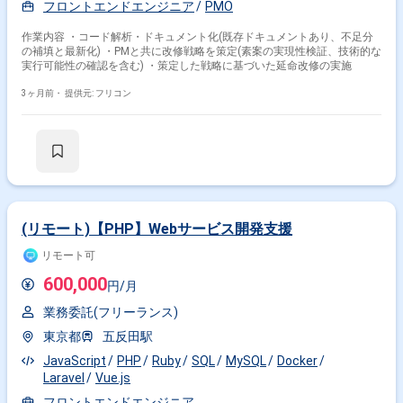
フロントエンドエンジニア
PMO
作業内容 ・コード解析・ドキュメント化(既存ドキュメントあり、不足分
の補填と最新化) ・PMと共に改修戦略を策定(素案の実現性検証、技術的な
実行可能性の確認を含む) ・策定した戦略に基づいた延命改修の実施
3ヶ月前・
提供元: フリコン
(リモート)【PHP】Webサービス開発支援
リモート可
600,000
円/月
業務委託(フリーランス)
東京都
五反田駅
JavaScript
PHP
Ruby
SQL
MySQL
Docker
Laravel
Vue.js
フロントエンドエンジニア