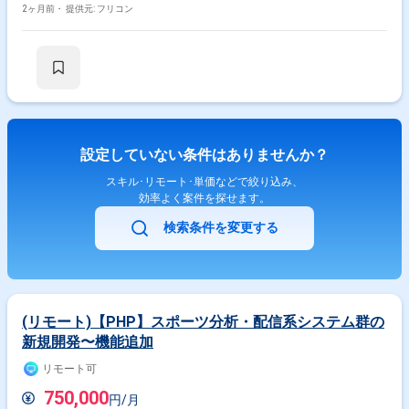
ジョン管理 ・単体／結合テストの設計、ログ設計、障害切り分け ・運用
2ヶ月前・
提供元: フリコン
手順・トラブル対応のドキュメント整備
設定していない条件はありませんか？
スキル･リモート･単価などで絞り込み、
効率よく案件を探せます。
検索条件を変更する
(リモート)【PHP】スポーツ分析・配信系システム群の
新規開発〜機能追加
リモート可
750,000
円/月