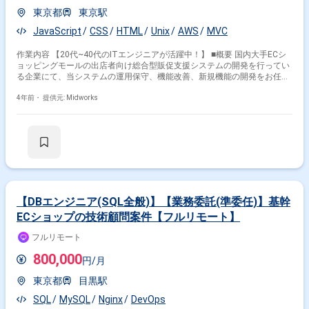
東京都
東京駅
JavaScript
CSS
HTML
Unix
AWS
MVC
作業内容 【20代~40代のITエンジニアが活躍中！】 ■概要 国内大手ECシ
ョッピングモールの出店者向け総合型販促支援システムの開発を行ってい
る企業にて、当システムの運用保守、機能改善、新規機能の開発をお任せ
いたします。 対応範囲はWeb開発以外にもミドル、クラウド(AWS)などの
インフラ業務まで幅広くご対応いただきます。 運営中サービスは4つあ
4年前・
提供元: Midworks
り、バックエンドはいずれもPHP(Laravel)やRuby(Rails)で開発されており
ます。 ■チーム構成：エンジニア3名、PM1名 ■技術環境： ■プログラミン
グ言語：PHP, Ruby, JavaScript ■フレームワーク：Laravel, Ruby on Rails,
Vue.js等 ■バージョン管理：Git(GitHub) ※ブランチ戦略はGitHub-flowをベ
ースに運用 ■プロジェクト管理：ClickUp ■チャットツール：Slack ■情報共
有：DocBase, Dropbox Paper ■CI：Wercker, SideCI
【DBエンジニア(SQL全般)】【業務委託(準委任)】基幹
ECショップの技術顧問案件【フルリモート】
フルリモート
800,000
円/月
東京都
目黒駅
SQL
MySQL
Nginx
DevOps