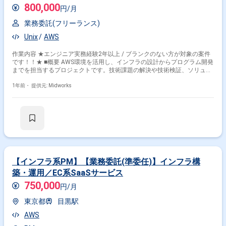
800,000
円/月
業務委託(フリーランス)
Unix
AWS
作業内容 ★エンジニア実務経験2年以上 / ブランクのない方が対象の案件
です！！★ ■概要 AWS環境を活用し、インフラの設計からプログラム開発
までを担当するプロジェクトです。技術課題の解決や技術検証、ソリュー
ション策定などを含め、チーム横断的な役割を担います。AWSの基本サー
ビスを活用しながら、パフォーマンスチューニングやセキュリティ対応、
1年前・
提供元: Midworks
プログラム開発にも関与するポジションです。 ■具体的な業務内容 ・AWS
上でのインフラ設計・構築（RDS/EC2/S3） ・パフォーマンスチューニン
グおよび最適化対応 ・UNIXサーバーの構築および運用管理 ・モニタリン
グ環境の構築および監視対応 ・インフラのセキュリティ強化対応 ・技術
検証およびソリューション策定 ・プログラム開発（Ruby on Rails/Java経
験があれば尚可）
【インフラ系PM】【業務委託(準委任)】インフラ構
築・運用／EC系SaaSサービス
750,000
円/月
東京都
目黒駅
AWS