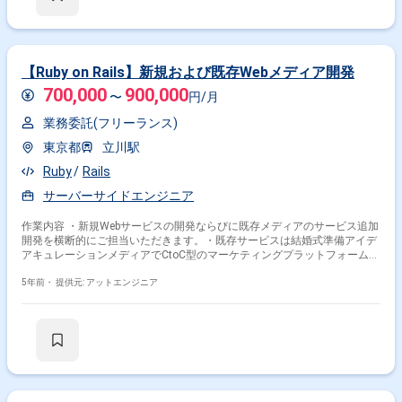
redux ■作業工程：基本設計|詳細設計|実装・構築・単体試験
【Ruby on Rails】新規および既存Webメディア開発
700,000
900,000
〜
円/月
業務委託(フリーランス)
掛け合わせ条件で絞り込む
東京都
立川駅
フレームワークで絞り込む
Ruby
Rails
Ruby × Rails
サーバーサイドエンジニア
職種で絞り込む
作業内容 ・新規Webサービスの開発ならびに既存メディアのサービス追加
開発を横断的にご担当いただきます。・既存サービスは結婚式準備アイデ
Ruby × サーバーサイドエンジニア
アキュレーションメディアでCtoC型のマーケティングプラットフォームを
開発いただきます。具体的には、ユーザーが出品、購入できるECサイトの
Ruby × バックエンドエンジニア
開発となります。・Gitを用いたチケットフローでの開発体制になってお
5年前・
提供元: アットエンジニア
り、エンジニア4名とともに開発に携わっていただきます。
Ruby × フロントエンドエンジニア
Ruby × アプリケーションエンジニア
業界で絞り込む
Ruby × サービス
Ruby × ソーシャルゲーム