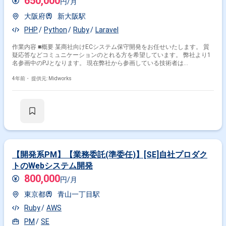
650,000
円/月
大阪府
新大阪駅
PHP
Python
Ruby
Laravel
作業内容 ■概要 某商社向けECシステム保守開発をお任せいたします。 質
疑応答などコミュニケーションのとれる方を希望しています。 弊社より1
名参画中のPJとなります。 現在弊社から参画している技術者は
PHP(Laravel)2年経験がある若手になります。 現場の雰囲気もオススメで
きますのでご提案宜しくお願い致します。 ・期間：1月(2月)～長期 ・募集
4年前・
提供元: Midworks
人数：2～3名 ■開発環境： ■プログラミング言語：Ruby
JavaScript(jQuery) ■OS：Windows ■DB：MySQL ■ツール：Git ■作業工
程：詳細設計～ ※複数の機能開発、改修作業 ■条件等： ■月額単価：スキ
ル見合い ■面談回数：1回(弊社同席)+エンド顔合わせの可能性あり ■年齢
制限：40代未満 ■服装規定：私服
【開発系PM】【業務委託(準委任)】[SE]自社プロダク
トのWebシステム開発
800,000
円/月
東京都
青山一丁目駅
Ruby
AWS
PM
SE