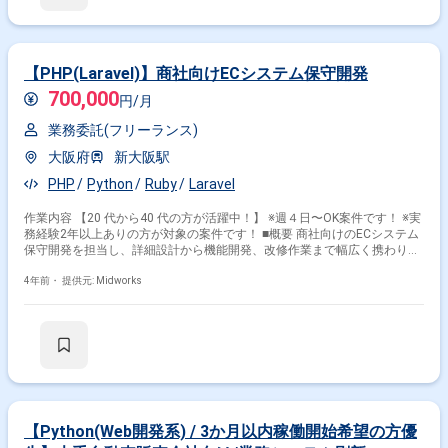
開発 ・TypeScriptによるフロントエンドとの連携開発
【PHP(Laravel)】商社向けECシステム保守開発
700,000
円/月
業務委託(フリーランス)
大阪府
新大阪駅
PHP
Python
Ruby
Laravel
作業内容 【20 代から40 代の方が活躍中！】 ※週４日〜OK案件です！ ※実
務経験2年以上ありの方が対象の案件です！ ■概要 商社向けのECシステム
保守開発を担当し、詳細設計から機能開発、改修作業まで幅広く携わりま
す。PHP（Laravel）やRubyを使用したWeb開発経験が求められます。 ■具
体的な業務内容 ・商社向けECシステムの保守開発 ・詳細設計および機能
4年前・
提供元: Midworks
開発の実施 ・PHP（Laravel）を使用したバックエンド開発 ・Rubyまたは
Pythonを用いたWebシステムの開発 ・システムの改修作業および運用サポ
ート 勤務開始時には、プロジェクトの一員として、コミュニケーションを
取りながら業務を進めて頂く予定です。また、緊急時に出社が必要となる
場合がございます。 ------------------------------------------------------------------ 直近の参画案件
の経験とご希望に併せた案件のご紹介をさせて頂きます。 弊社は様々なプ
ロジェクトの提案を強みとしておりますので、お気軽にご相談頂けますと
幸いです。 ------------------------------------------------------------------ ※弊社では、法人、請負
いの案件は取り扱っておりません。
【Python(Web開発系) / 3か月以内稼働開始希望の方優