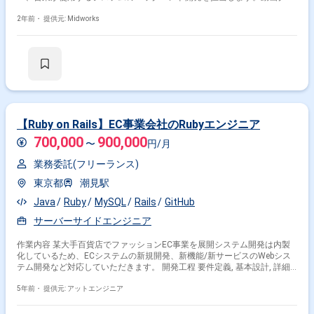
エイター向けのサポート・情報管理システムや、データ分析ツール、グッ
ズ販売のECサイトなどを扱います。PHP（Laravel）とRuby on Railsを使
2年前・
提供元: Midworks
用した開発がメインとなり、新規機能開発や既存機能の改修も行います。
■具体的な業務内容 ・PHP（Laravel）およびRuby on Railsを使用したバッ
クエンド開発 ・動画クリエイターのサポート/情報管理システムの開発 ・
ECサイトおよび社内予実管理システムの保守および新規機能開発 ・Gitフ
ローを用いたチーム開発 ・TypeScriptを使用したフロントエンド開発のサ
ポート
【Ruby on Rails】EC事業会社のRubyエンジニア
700,000
900,000
〜
円/月
業務委託(フリーランス)
東京都
潮見駅
Java
Ruby
MySQL
Rails
GitHub
サーバーサイドエンジニア
作業内容 某大手百貨店でファッションEC事業を展開システム開発は内製
化しているため、ECシステムの新規開発、新機能/新サービスのWebシス
テム開発など対応していただきます。 開発工程 要件定義, 基本設計, 詳細
設計, 実装, 単体テスト, 結合テスト, システムテスト, 運用・保守
5年前・
提供元: アットエンジニア