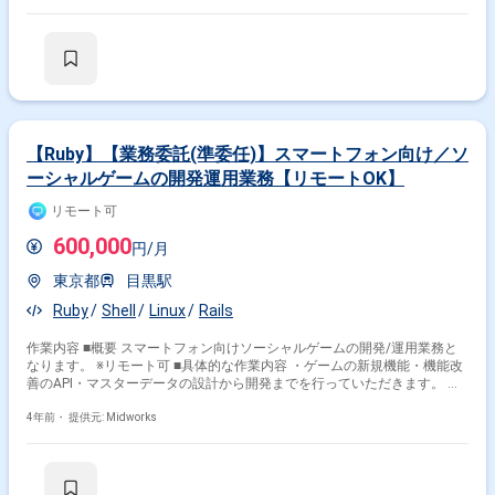
て、コミュニケーションを取りながら業務を進めて頂く予定です。また、
緊急時に出社が必要となる場合がございます。 ------------------------------------------------
------------------ 直近の参画案件の経験とご希望に併せた案件のご紹介をさせて
頂きます。 弊社は様々なプロジェクトの提案を強みとしておりますので、
お気軽にご相談頂けますと幸いです。 ----------------------------------------------------------------
-- ※弊社では、法人、請負いの案件は取り扱っておりません。
【Ruby】【業務委託(準委任)】スマートフォン向け／ソ
ーシャルゲームの開発運用業務【リモートOK】
リモート可
600,000
円/月
東京都
目黒駅
Ruby
Shell
Linux
Rails
作業内容 ■概要 スマートフォン向けソーシャルゲームの開発/運用業務と
なります。 ※リモート可 ■具体的な作業内容 ・ゲームの新規機能・機能改
善のAPI・マスターデータの設計から開発までを行っていただきます。 ・
使用技術は、Ruby/Ruby on Rails/MySQL/Redis/AWSなどになります。 ■
開発環境： ■作業環境：Windows/Mac選択可 ■プログラミング言語：
4年前・
提供元: Midworks
Ruby PHP ■データベース：MySQL Redis Aurora
■Webフレームワーク：Ruby on Rails Vue.js ■環境・OS：
AWS Lambda RDS Amazon EC2 CloudFront ■ツール：
Tableau Jenkins Adobe XD Figma Sketch ■その他：Webpack