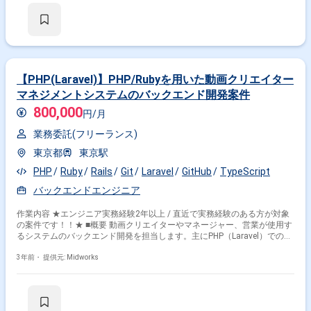
【PHP(Laravel)】PHP/Rubyを用いた動画クリエイター
マネジメントシステムのバックエンド開発案件
800,000
円/月
業務委託(フリーランス)
東京都
東京駅
PHP
Ruby
Rails
Git
Laravel
GitHub
TypeScript
バックエンドエンジニア
作業内容 ★エンジニア実務経験2年以上 / 直近で実務経験のある方が対象
の案件です！！★ ■概要 動画クリエイターやマネージャー、営業が使用す
るシステムのバックエンド開発を担当します。主にPHP（Laravel）での開
発を行いますが、Ruby on Railsを使用する場合もあります。既存システム
の改修や新機能の開発、データ分析ツールやECサイトの開発も含まれま
3年前・
提供元: Midworks
す。Gitフローでのチーム開発やTypeScriptの経験が求められます。 ■具体
的な業務内容 ・PHP（Laravel）およびRuby on Railsを使用したバックエ
ンド開発 ・動画クリエイター向け管理システムの機能追加および改修 ・
データ分析ツールやECサイトの開発 ・GitHub/Gitフローを利用したチーム