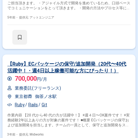
ご担当頂きます。 ・アジャイル方式で開発を進めているため、口頭ベース
でコミュニケーションをとって頂きます。 ・開発の方法やプロセス等に関
して、積極的な意見交換が求められます。 開発工程 要件定義, 基本設計,
詳細設計, 実装, 単体テスト, 結合テスト, システムテスト
5年前・
提供元: アットエンジニア
【Ruby】ECパッケージの保守/追加開発（20代〜40代
活躍中！・週4日以上稼働可能な方にぴったり！）
700,000
円/月
業務委託(フリーランス)
東京都
御茶ノ水駅
Ruby
Rails
Git
作業内容 【20 代から40 代の方が活躍中！】 ※週４日〜OK案件です！ ※実
務経験2年以上ありの方が対象の案件です！ ■概要 ECパッケージの保守お
よび追加開発を担当します。チームの一員として、保守と追加開発をスケ
ジュールに合わせて進めていただきます。 ■具体的な業務内容 ・ECパッケ
ージの保守 ・追加機能の開発 勤務開始時には、プロジェクトの一員とし
3年前・
提供元: Midworks