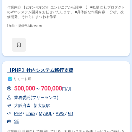
作業内容 【20代~40代のITエンジニアが活躍中！】 ■概要 自社プロダクト
のWebシステム開発をお任せいたします。 ■具体的な作業内容 ・分析、改
修開発、それらにまつわる作業
3年前・
提供元: Midworks
【PHP】社内システム移行支援
リモート可
500,000
700,000
〜
円/月
業務委託(フリーランス)
大阪府
新大阪駅
PHP
Linux
MySQL
AWS
Git
SE
作業内容 現在自社で使用している、社内システムを他サービスへの移行を