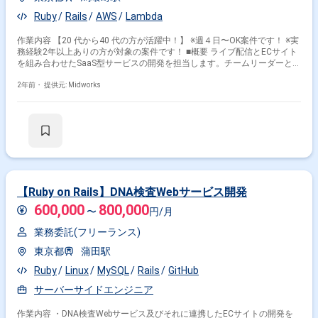
Ruby
Rails
AWS
Lambda
作業内容 【20 代から40 代の方が活躍中！】 ※週４日〜OK案件です！ ※実
務経験2年以上ありの方が対象の案件です！ ■概要 ライブ配信とECサイト
を組み合わせたSaaS型サービスの開発を担当します。チームリーダーとし
てプロジェクトを推進し、メンバーと協力しながら設計から開発・運用ま
でを行います。 ■具体的な業務内容 ・Ruby on Railsを使用したWebアプリ
2年前・
提供元: Midworks
ケーションの設計・開発 ・AWS環境（Lambda、EC2等）を利用した開発
および運用 ・Vue.jsを使用したフロントエンド開発（管理画面） ・チーム
リーダーとしてのメンバー管理およびプロジェクト進行 勤務開始時には、
プロジェクトの一員として、コミュニケーションを取りながら業務を進め
て頂く予定です。また、緊急時に出社が必要となる場合がございます。 ----
-------------------------------------------------------------- 直近の参画案件の経験とご希望に併せ
た案件のご紹介をさせて頂きます。 弊社は様々なプロジェクトの提案を強
みとしておりますので、お気軽にご相談頂けますと幸いです。 --------------------
---------------------------------------------- ※弊社では、法人、請負いの案件は取り扱ってお
【Ruby on Rails】DNA検査Webサービス開発
りません。
600,000
800,000
〜
円/月
業務委託(フリーランス)
東京都
蒲田駅
Ruby
Linux
MySQL
Rails
GitHub
サーバーサイドエンジニア
作業内容 ・DNA検査Webサービス及びそれに連携したECサイトの開発を