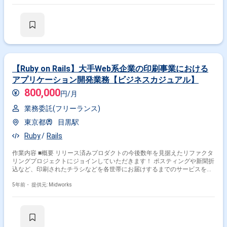
【Ruby on Rails】大手Web系企業の印刷事業における
アプリケーション開発業務【ビジネスカジュアル】
800,000
円/月
業務委託(フリーランス)
東京都
目黒駅
Ruby
Rails
作業内容 ■概要 リリース済みプロダクトの今後数年を見据えたリファクタ
リングプロジェクトにジョインしていただきます！ ポスティングや新聞折
込など、印刷されたチラシなどを各世帯にお届けするまでのサービスを提
供しているチームです。 フロントエンドエンジニア4名、サーバサイドエ
ンジニア3名、デザイナー1名、プロダクトマネージャー1名のチームに加
5年前・
提供元: Midworks
わっていただきます。 スクラムチームとして動いていますのでチームの一
員としてコミュニケーションを密に取りながらご活躍いただける方を探し
ております！ ■作業環境 Windows/Mac選択可 ■プログラミング言語
Ruby JavaScript ■データベース AWS Aurora (Amazon
Aurora) MySQL BigQuery ■Webフレームワーク Ruby on