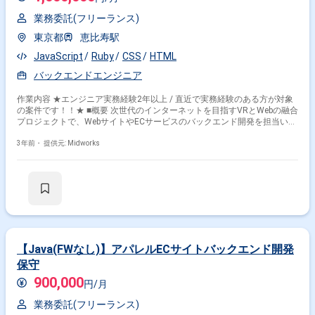
業務委託(フリーランス)
東京都
恵比寿駅
JavaScript
Ruby
CSS
HTML
バックエンドエンジニア
作業内容 ★エンジニア実務経験2年以上 / 直近で実務経験のある方が対象
の案件です！！★ ■概要 次世代のインターネットを目指すVRとWebの融合
プロジェクトで、WebサイトやECサービスのバックエンド開発を担当いた
だきます。Rubyを使用した開発を中心に、HTML/CSS/JavaScriptの知識
やWebGLを活用したメタバースユーザー体験が求められます。リモートを
3年前・
提供元: Midworks
基本とした柔軟な働き方が可能で、新しいインターネットの形を模索する
挑戦的な業務です。 ■具体的な業務内容 ・Rubyを用いたWebサイトおよび
ECサービスのバックエンド開発 ・WebGLベースのメタバースプロダクト
に関連する設計・開発 ・HTML/CSS/JavaScriptを使用したフロントエン
ド対応 ・GCPやAWSを利用したクラウド環境の構築・活用（歓迎スキル）
・CI/CD環境の設計・構築（歓迎スキル）
【Java(FWなし)】アパレルECサイトバックエンド開発
保守
900,000
円/月
業務委託(フリーランス)