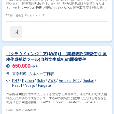
行います。 開発言語Rubyで行いますが、PHPの開発経験が必須となりま
す。 ※自社サービスがPHPで開発されているため 開発工程 基本設計, 詳細
設計, 実装, 単体テスト, 結合テスト, システムテスト, 運用・保守
5年前・
提供元: アットエンジニア
【クラウドエンジニア(AWS)】【業務委託(準委任)】原
稿作成補助ツール(自然文生成AI)の開発案件
650,000
円/月
東京都
六本木一丁目駅
PHP
Python
Ruby
AWS
Amazon EC2
Docker
React
Vue.js
Fargate
作業内容 ■概要 大手求人サイトを運営する某企業で、過去の好評な求人情
報を元に原稿の作成をアシストするAIの実装にご協力いただける方を探し
ております ■開発環境： ・AWS ・Docker ・Terraform ・Jenkins ・
GitHub Actions ・Prometheus ・Grafana ・MySQL ・Oracle ・Redis
4年前・
提供元: Midworks