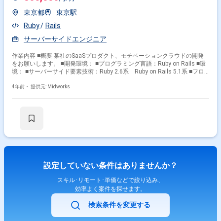
東京都
東京駅
Ruby
Rails
サーバーサイドエンジニア
作業内容 ■概要 某社のSaaSプロダクト、モチベーションクラウドの開発
をお願いします。 ■開発環境： ■プログラミング言語：Ruby on Rails ■環
境： ■サーバーサイド要素技術：Ruby 2.6系 Ruby on Rails 5.1系 ■フロ
ントエンド要素技術：Sass Vue 2.5.x系 Webpack Storybook
Cypress Jest ■インフラ要素技術：AWS(Elastic Beanstalk、Amazon
4年前・
提供元: Midworks
EC2、Aurora、CodeBuild、 CodePipeline、SQS、Amazon S3、Route
53、Athena、CloudTrail、AWS Config、Lambda) ■その他：Git
Confluence CircleCI Docker Datadog Sentry Slack
設定していない条件はありませんか？
スキル･リモート･単価などで絞り込み、
効率よく案件を探せます。
検索条件を変更する