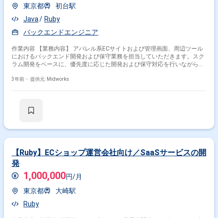
東京都
初台駅
Java
Ruby
バックエンドエンジニア
作業内容 【業務内容】 アパレル系ECサイトおよび管理画面、周辺ツール
におけるバックエンド開発および保守業務を担当していただきます。スク
ラム開発をベースに、優先度に応じた開発および保守対応を行いながら、
既存機能の改善や不具合対応を推進していただきます。バックエンド領域
を中心に、安定したサービス運用と機能拡張に貢献していただきます。
3年前・
提供元: Midworks
【作業内容】 ・バックエンド機能開発 ・管理画面開発 ・周辺ツール開発
・既存システムの保守対応 ・不具合調査および修正 ・スクラム開発対応
・優先度に応じたタスク対応
【Ruby】ECショップ運営会社向け／SaaSサービスの開
発
1,000,000
円/月
東京都
大崎駅
Ruby