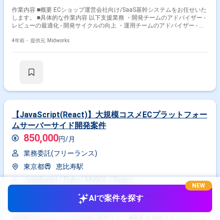
作業内容 ■概要 ECショップ運営会社向け/SaaS基幹システムをお任せいた
します。 ■具体的な作業内容 以下支援業務 ・開発チームのアドバイザー -
レビューの最適化 - 開発サイクルの向上 ・運用チームのアドバイザー - 運
用業務の最適化 - 異常検知の仕組み構築 ・MTGへの参加
4年前・
提供元: Midworks
【JavaScript(React)】大規模コスメECプラットフォー
ムサーバーサイド開発案件
850,000
円/月
業務委託(フリーランス)
東京都
恵比寿駅
JavaScript
Ruby
MySQL
React
NEW
サーバーサイドエンジニア
AIで案件を探す
作業内容 【20 代から40 代の方が活躍中！】 ※週４日〜OK案件です！ ※実
務経験2年以上ありの方が対象の案件です！ ■概要 大規模コスメECプラッ