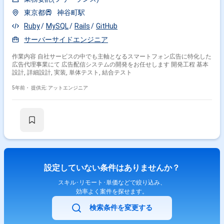
東京都
神谷町駅
Ruby
MySQL
Rails
GitHub
サーバーサイドエンジニア
作業内容 自社サービスの中でも主軸となるスマートフォン広告に特化した
広告代理事業にて 広告配信システムの開発をお任せします 開発工程 基本
設計, 詳細設計, 実装, 単体テスト, 結合テスト
5年前・
提供元: アットエンジニア
設定していない条件はありませんか？
スキル･リモート･単価などで絞り込み、
効率よく案件を探せます。
検索条件を変更する