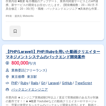
作業内容 ■概要 毎月機能のアップデート、業界内関連サービスとのAPI連
携、新サービスの開発をお任せいたします。 (開発機能数：20～30/月 不
具合修正：20～30/月) ・職種：バックエンドエンジニア ■具体的な作業内
容 ・自社サービスの企画・開発・運用(Ruby on Rails、HTML、CSS、
JavaScript) ・新規機能の設計・開発 ■開発環境： ■プログラミング言語：
4年前・
提供元: Midworks
・バックエンド：Ruby PHP(WordPress) ※フロントエンド：HTML
CSS JavaScript ■フレームワーク：Ruby on Rails Backbone.js
React jQuery ■インフラ：AWS Google Cloud Platform ■CI：Jenkins
■DB：MySQL
【PHP(Laravel)】PHP/Rubyを用いた動画クリエイター
マネジメントシステムのバックエンド開発案件
800,000
円/月
業務委託(フリーランス)
東京都
東京駅
PHP
Ruby
Rails
Git
Laravel
GitHub
TypeScript
バックエンドエンジニア
作業内容 ★エンジニア実務経験2年以上 / 直近で実務経験のある方が対象
の案件です！！★ ■概要 Youtuberなどの動画クリエイターやマネージャ
ー、営業が使用するシステムのバックエンド開発を担当します。動画クリ