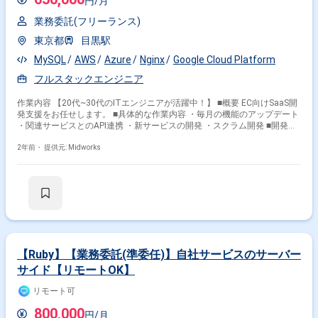
円/月
業務委託(フリーランス)
東京都
目黒駅
MySQL
AWS
Azure
Nginx
Google Cloud Platform
フルスタックエンジニア
作業内容 【20代~30代のITエンジニアが活躍中！】 ■概要 EC向けSaaS開
発支援をお任せします。 ■具体的な作業内容 ・毎月の機能のアップデート
・関連サービスとのAPI連携 ・新サービスの開発 ・スクラム開発 ■開発環
境 バックエンド Ruby 、PHP(WordPress) ※フロントエンド HTML、CSS、
JavaScript フレームワーク Ruby on Rails、Backbone.js、React、jQuery
2年前・
提供元: Midworks
インフラ AWS、Google Cloud Platform DB MySQL
【Ruby】【業務委託(準委任)】自社サービスのサーバー
サイド【リモートOK】
リモート可
800,000
円/月