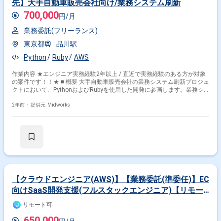
先】大手自動車販売会社向け/業務システム刷新
700,000
円/月
業務委託(フリーランス)
東京都
品川駅
Python
Ruby
AWS
作業内容 ★エンジニア実務経験2年以上 / 直近で実務経験のある方が対象
の案件です！！★ ■ 概要 大手自動車販売会社の業務システム刷新プロジェ
クトにおいて、PythonおよびRubyを使用した開発に参画します。業務シ
ステムの内製化に伴い、上流工程からAPI基盤の作成や既存の中古車ECサ
イトの新機能開発・保守に携わります。 ■ 具体的な業務内容 ・業務システ
2年前・
提供元: Midworks
ムの刷新に伴う上流工程からのシステム開発 ・PythonおよびRubyを用い
た業者向けECサイトの機能開発、保守 ・API基盤の設計、開発 ・AWS環
境でのシステム開発およびスクラム開発の実施
【クラウドエンジニア(AWS)】【業務委託(準委任)】EC
向けSaaS開発支援(フルスタックエンジニア)【リモー
トOK】
リモート可
650,000