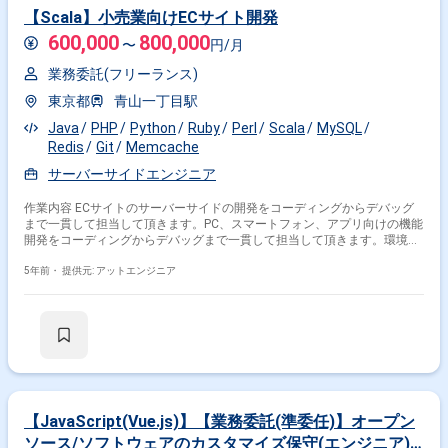
Ruby × Sier
【Scala】小売業向けECサイト開発
600,000
800,000
特徴で絞り込む
〜
円/月
業務委託(フリーランス)
Ruby × 副業
Ruby × 在宅・リモート
東京都
青山一丁目駅
Java
PHP
Python
Ruby
Perl
Scala
MySQL
その他の条件で検索する
Redis
Git
Memcache
サーバーサイドエンジニア
その他開発言語・スキルから探す
作業内容 ECサイトのサーバーサイドの開発をコーディングからデバッグ
Rails
AWS
React
JavaScript
MySQL
PHP
まで一貫して担当して頂きます。PC、スマートフォン、アプリ向けの機能
Java
Python
TypeScript
Vue.js
開発をコーディングからデバッグまで一貫して担当して頂きます。環境：
PHP、MySQL、Linux、Scala、AWS、Apache、Git
5年前・
提供元: アットエンジニア
その他の職種から探す
サーバーサイドエンジニア
バックエンドエンジニア
フロントエンドエンジニア
フルスタックエンジニア
スマホアプリエンジニア
【JavaScript(Vue.js)】【業務委託(準委任)】オープン
ソース/ソフトウェアのカスタマイズ保守(エンジニア)