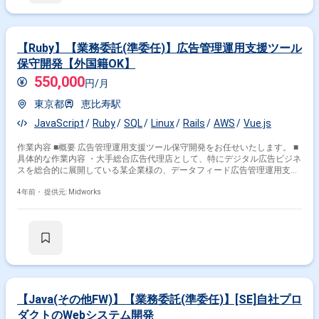
Rails Vue.js ■環境・OS AWS Lambda AWS EC2 (Amazon
EC2) AWS S3 ■ツール Git GitHub CircleCI Jenkins
Slack ■開発工程 基本設計｜詳細設計｜実装・構築・単体試験｜結合
試験｜総合試験｜受入試験｜運用・保守｜
【Ruby】【業務委託(準委任)】広告管理運用支援ツール
保守開発【外国籍OK】
550,000
円/月
東京都
恵比寿駅
JavaScript
Ruby
SQL
Linux
Rails
AWS
Vue.js
作業内容 ■概要 広告管理運用支援ツール保守開発をお任せいたします。 ■
具体的な作業内容 ・大手総合広告代理店として、特にデジタル広告ビジネ
スを総合的に展開している某企業様の、データフィード広告管理運用支援
に特化した独自ツールの保守運用開発を行っていただきます。 ・詳細設計
～開発~テストまで実施して頂きますが、対応前に既存システムの解析等
4年前・
提供元: Midworks
を行っていただきます。 ■開発環境： ■作業環境：Windows ■プログラミ
ング言語：Ruby JavaScript SQL PHP ■データベース：
MySQL ■Webフレームワーク：Ruby on Rails Vue.js
Backbone.js ■環境・OS：Amazon EC2 Amazon S3
ElastiCache Lambda Amazon SQS ECS ■ツール：WordPress
Docker Kubernetes ■作業工程：詳細設計|実装・構築・単体試
験|結合試験
【Java(その他FW)】【業務委託(準委任)】[SE]自社プロ
ダクトのWebシステム開発