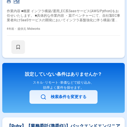
PM
作業内容 ■概要 インフラ構築/運用_EC系Saasサービス(AWS/Python)をお
任せいたします。 ■具体的な作業内容 ・某ITベンチャーにて、自社製EC事
業者向けSaaSサービスの開発においてインフラ基盤強化に伴う構築/運用
を担当頂きます。 ・新規サービスのインフラ構築(NW/一部オンプレサー
バー含む) ・インフラの可用性維持とパフォーマンスの向上 ・監視システ
4年前・
提供元: Midworks
ムの構築/運用 ・障害対応 ・セキュリティ対策 ■開発環境： ■OS：Linux ■
プログラミング言語：Python SQL Shell (Ruby) ■Cloud：
AWS(Amazon EC2、RDS、VPC、Amazon S3等) Google Cloud Platform
■DB：MySQL ■Web Server：Jenkins ■コンテナ：Docker ■IaC：Terraform
■NW：Cisco ■その他：Postfix Dovecot Ansible
設定していない条件はありませんか？
スキル･リモート･単価などで絞り込み、
効率よく案件を探せます。
検索条件を変更する
【Ruby】【業務委託(準委任)】バックエンドエンジニア