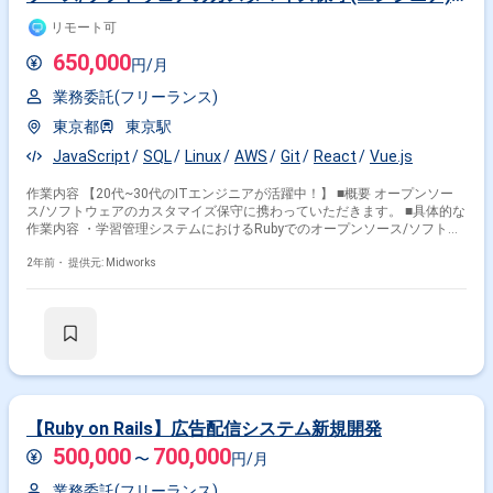
【リモートOK】
リモート可
650,000
円/月
業務委託(フリーランス)
東京都
東京駅
JavaScript
SQL
Linux
AWS
Git
React
Vue.js
作業内容 【20代~30代のITエンジニアが活躍中！】 ■概要 オープンソー
ス/ソフトウェアのカスタマイズ保守に携わっていただきます。 ■具体的な
作業内容 ・学習管理システムにおけるRubyでのオープンソース/ソフトウ
ェアの調査、カスタマイズ、保守 ■開発環境 フロント：JavaScript(React
かVue.jsでの実装を検討中) バック：Ruby/Ruby on Rails 開発環境：AWS
2年前・
提供元: Midworks
【Ruby on Rails】広告配信システム新規開発
500,000
700,000
〜
円/月
業務委託(フリーランス)