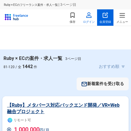
| 3ページ目
Ruby × ECのフリーランス案件・求人一覧
保存
ログイン
会員登録
メニュー
Ruby × ECの案件・求人一覧
3ページ目
1442
81-120 / 全
件
新着案件を受け取る
【Ruby】メタバース対応バックエンド開発／VR×Web
融合プロジェクト
リモート可
1,000,000
円/月