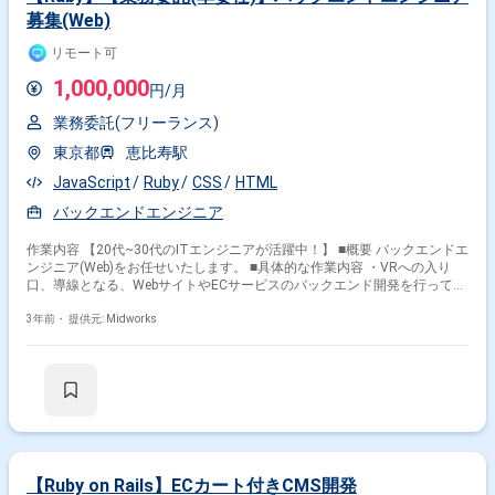
募集(Web)
リモート可
1,000,000
円/月
業務委託(フリーランス)
東京都
恵比寿駅
JavaScript
Ruby
CSS
HTML
バックエンドエンジニア
作業内容 【20代~30代のITエンジニアが活躍中！】 ■概要 バックエンドエ
ンジニア(Web)をお任せいたします。 ■具体的な作業内容 ・VRへの入り
口、導線となる、WebサイトやECサービスのバックエンド開発を行ってい
ただきます ・次世代のインターネットの姿である、VRとWebの融合を模
索する挑戦的な領域です ■期間：即日or3月~ ■場所：恵比寿※基本リモー
3年前・
提供元: Midworks
ト ■面談回数：1回(弊社同席) ■予算：スキル見合い ■精算：確認中 ■商
流：エンド→弊社 ■外国籍：不可 ■勤務時間：10時~19時※フルフレックス
可
【Ruby on Rails】ECカート付きCMS開発