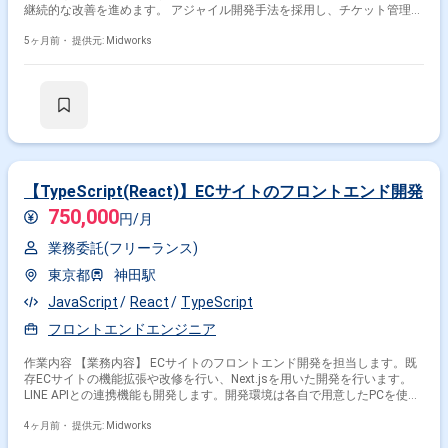
継続的な改善を進めます。 アジャイル開発手法を採用し、チケット管理ツ
ールでタスク管理を行います。 開発支援を含めた幅広い対応が求められる
案件です。 【作業内容】 ・PHP、JavaScript、Symfonyを用いた機能開発
5ヶ月前・
提供元: Midworks
改修 ・パフォーマンスを意識したSQL作成 ・不具合調査および修正テスト
対応 ・チケット管理システムを用いた進捗管理
【TypeScript(React)】ECサイトのフロントエンド開発
750,000
円/月
業務委託(フリーランス)
東京都
神田駅
JavaScript
React
TypeScript
フロントエンドエンジニア
作業内容 【業務内容】 ECサイトのフロントエンド開発を担当します。既
存ECサイトの機能拡張や改修を行い、Next.jsを用いた開発を行います。
LINE APIとの連携機能も開発します。開発環境は各自で用意したPCを使用
します。 【作業内容】 ・Next.jsを用いたフロントエンド開発 ・既存ECサ
イトの機能改修と拡張 ・LINE API連携機能の設計・実装 ・開発環境のセッ
4ヶ月前・
提供元: Midworks
トアップと運用