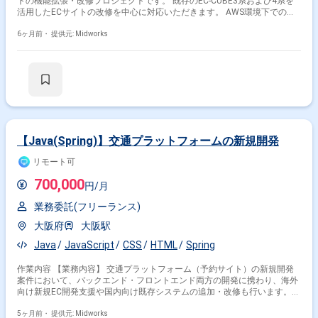
トの機能拡張・改修プロジェクトです。 既存のEC-CUBE3系および4系を
活用したECサイトの改修を中心に対応いただきます。 AWS環境下での開
発となり、若年層をターゲットとしたECサービスの強化を進めています。
既存システムをベースに、継続的な機能改善と拡張を行う案件です。 【作
6ヶ月前・
提供元: Midworks
業内容】 ・EC-CUBE3系および4系を用いた基本設計 ・PHP、JavaScript、
HTML、CSSによる機能開発 ・MySQLおよびMariaDBを用いたデータベー
ス設計および実装 ・AWS環境での開発およびテスト対応 ・EC-CUBEのカ
スタマイズおよび改修作業
【Java(Spring)】交通プラットフォームの新規開発
リモート可
700,000
円/月
業務委託(フリーランス)
大阪府
大阪駅
Java
JavaScript
CSS
HTML
Spring
作業内容 【業務内容】 交通プラットフォーム（予約サイト）の新規開発
案件において、バックエンド・フロントエンド両方の開発に携わり、海外
向け新規EC開発支援や国内向け既存システムの追加・改修も行います。ア
ジャイル開発でチームと協力しながら開発を進めます。 【作業内容】 ・
交通プラットフォーム（予約サイト）の新規開発 ・バックエンド・フロン
5ヶ月前・
提供元: Midworks