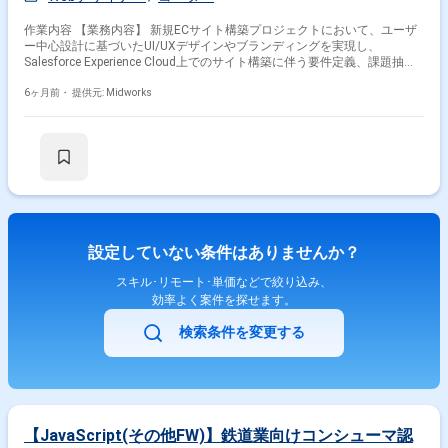
作業内容 【業務内容】 新規ECサイト構築プロジェクトにおいて、ユーザ
ー中心設計に基づいたUI/UXデザインやブランディングを実現し、
Salesforce Experience Cloud上でのサイト構築に伴う要件定義、課題抽
出、ワイヤーフレームやプロトタイプの作成、エンジニアやPMとの連携
を通じたデザインプロセスの推進を担当します。 【作業内容】 ・お客様
6ヶ月前・
提供元: Midworks
へのヒアリングを通じた要件定義、課題抽出（現行システム(EDI)を元に新
ECサイトデザイン設計） ・ワイヤーフレーム、プロトタイプ、モックア
ップ（HTML/CSS/JavaScript）の作成 ・エンジニアやPMとの連携による
デザインプロセスの推進
設定していない条件はありませんか？
スキル･リモート･単価などで絞り込み、
効率よく案件を探せます。
検索条件を変更する
【JavaScript(その他FW)】鉄道業向けコンシューマ認