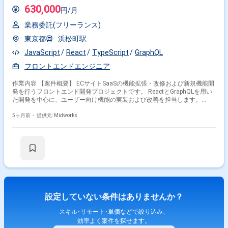
630,000
円/月
業務委託(フリーランス)
東京都
浜松町駅
JavaScript
React
TypeScript
GraphQL
フロントエンドエンジニア
作業内容 【案件概要】 ECサイトSaaSの機能拡張・改修および新規機能開
発を行うフロントエンド開発プロジェクトです。 ReactとGraphQLを用い
た開発を中心に、ユーザー向け機能の実装および改善を担当します。
GraphQLスキーマの設計および実装も含め、フロントエンドとAPI連携部
分の開発に関わります。 社内請負案件として、開発チームをリードしなが
5ヶ月前・
提供元: Midworks
らプロジェクトを推進する役割です。 【作業内容】 ・Reactおよび
GraphQLを用いたECサイト機能のフロントエンド開発 ・GraphQLスキーマ
の設計および実装 ・既存機能の改修およびバグ修正 ・開発ドキュメント
の作成 ・チームメンバーとの連携および進捗報告
設定していない条件はありませんか？
スキル･リモート･単価などで絞り込み、
効率よく案件を探せます。