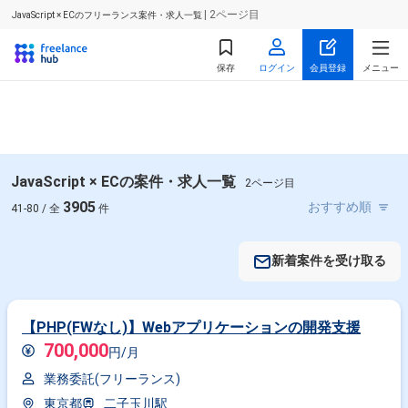
| 2ページ目
JavaScript × ECのフリーランス案件・求人一覧
保存
ログイン
会員登録
メニュー
JavaScript × ECの案件・求人一覧
2ページ目
3905
41-80 / 全
件
新着案件を受け取る
【PHP(FWなし)】Webアプリケーションの開発支援
700,000
円/月
業務委託(フリーランス)
東京都
二子玉川駅