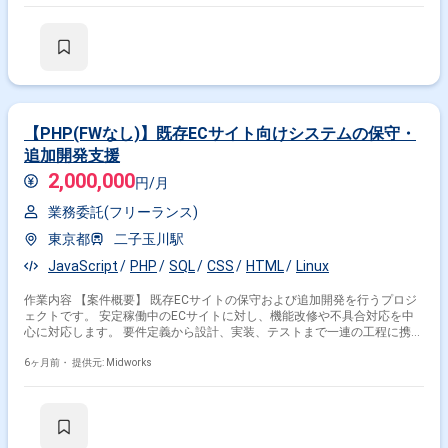
容】 ・要件定義 ・ヒアリングに基づくシステム設計 ・Laravelによるバッ
クエンド開発 ・Vue.jsによるフロントエンド開発 ・既存コードレビューお
よび修正
【PHP(FWなし)】既存ECサイト向けシステムの保守・
追加開発支援
2,000,000
円/月
業務委託(フリーランス)
東京都
二子玉川駅
JavaScript
PHP
SQL
CSS
HTML
Linux
作業内容 【案件概要】 既存ECサイトの保守および追加開発を行うプロジ
ェクトです。 安定稼働中のECサイトに対し、機能改修や不具合対応を中
心に対応します。 要件定義から設計、実装、テストまで一連の工程に携わ
ります。 中長期での参画を想定した、腰を据えて対応できるプロジェクト
です。 【作業内容】 ・既存ECサイトの保守対応および不具合修正 ・要件
6ヶ月前・
提供元: Midworks
定義内容に基づく機能改修および追加開発 ・設計書作成および実装対応
・単体テスト、結合テストの実施 ・リリース対応および運用フォロー