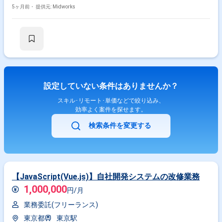
システムの安定性と保守性を向上させます。 大規模ECサイト特有の要件
5ヶ月前・
提供元: Midworks
に対応しつつ、設計・実装・テストまで一貫して担当します。 【作業内
容】 ・既存PHPシステムのソースコード調査と分析 ・TypeScript対応の設
計書作成 ・TypeScriptを用いたフロントエンド設計 ・PHPからTypeScript
へのコード変換および実装 ・単体テスト、結合テストの実施
設定していない条件はありませんか？
スキル･リモート･単価などで絞り込み、
効率よく案件を探せます。
検索条件を変更する
【JavaScript(Vue.js)】自社開発システムの改修業務
1,000,000
円/月
業務委託(フリーランス)
東京都
東京駅