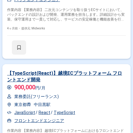
作業内容 【業務内容】 二次元コンテンツを取り扱うECサイトにおいて、
バックエンドの設計および開発、運用業務を担当します。詳細設計から実
装、保守運用まで一貫して対応し、サービスの安定稼働と機能改善を行い
ます。また、技術選定にも関与し、最適な構成でのシステム構築やパフォ
ーマンス向上に取り組みます。 【作業内容】 ・ECサイトのバックエンド
4ヶ月前・
提供元: Midworks
詳細設計 ・PHPを用いた開発および実装 ・技術選定および構成検討 ・既
存機能の改修および機能追加 ・テストおよび動作検証 ・保守運用および
不具合対応 ・パフォーマンス改善および最適化
【TypeScript(React)】越境ECプラットフォーム フロ
ントエンド開発
900,000
円/月
業務委託(フリーランス)
東京都
中目黒駅
JavaScript
React
TypeScript
フロントエンドエンジニア
作業内容 【業務内容】 越境ECプラットフォームにおけるフロントエンド