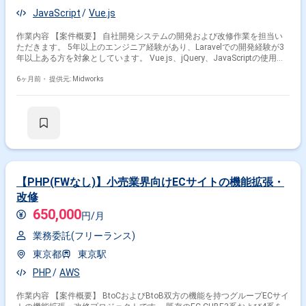
JavaScript
Vue.js
作業内容 【案件概要】 自社開発システムの開発および改修作業を担当い
ただきます。 5年以上のエンジニア経験があり、Laravelでの開発経験が3
年以上ある方を対象としています。 Vue.js、jQuery、JavaScriptの使用経
験が3年以上あり、MySQLやTiDBなどSQLの実務経験があることが望まし
いです。 EC系、メール配信系、オンライン学習サイト、決済系・予約系
6ヶ月前・
提供元: Midworks
システム、CRMシステム、アンケート集計・データ分析などの開発経験の
ある方を歓迎します。 【作業内容】 自社開発システム『UTAGE』の開
発・改修 Vue.js、jQuery、JavaScriptを用いたフロントエンド実装 Laravel
を用いたバックエンド開発 MySQL、TiDB等のデータベース操作 EC系、メ
ール配信系、オンライン学習サイト、決済系、予約系、CRM、アンケート
集計・データ分析などの業務に関連する開発
【PHP(FWなし)】小売業界向けECサイトの機能拡張・
改修
650,000
円/月
業務委託(フリーランス)
東京都
東京駅
PHP
AWS
作業内容 【案件概要】 BtoCおよびBtoB双方の機能を持つグループECサイ