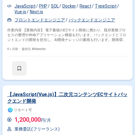
JavaScript
PHP
SQL
Docker
React
TypeScript
Vue.js
Next.js
フロントエンドエンジニア
バックエンドエンジニア
作業内容 【業務内容】 電子書籍のECサイト開発に携わり、既存業務プロ
セスの整理やWebアプリケーション構築を行います。バックエンドとフロ
ントエンドの開発を担当し、AI開発ナレッジの蓄積も行います。開発環境
はDockerを用いて構築し、AWSやオンプレ環境での運用も理解しながら作
業します。 【作業内容】 ・既存業務プロセスの整理 ・Webアプリケーシ
4ヶ月前・
提供元: Midworks
ョンの構築 ・AI開発ナレッジの蓄積 ・案件定義から結合テストまでの開
発工程対応 【稼働日数】週5日 【リモート日数】基本リモート（必要時は
出社）
【JavaScript(Vue.js)】二次元コンテンツECサイトバッ
クエンド開発
リモート可
1,200,000
円/月
業務委託(フリーランス)