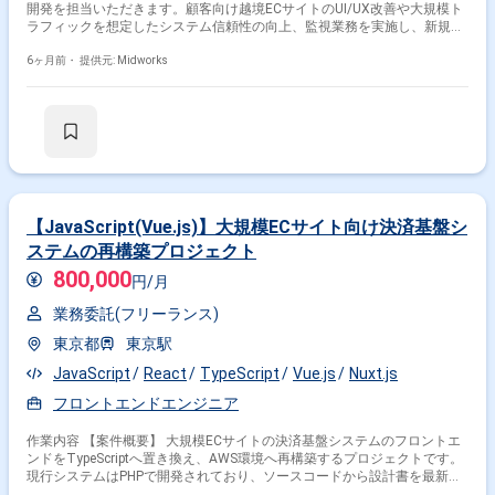
開発を担当いただきます。顧客向け越境ECサイトのUI/UX改善や大規模ト
ラフィックを想定したシステム信頼性の向上、監視業務を実施し、新規技
術の調査・既存プロダクトへの活用検討も行います。自社ECプラットフォ
ームのフルスクラッチ開発において、技術選定から実装まで幅広く関わっ
6ヶ月前・
提供元: Midworks
ていただきます。 【作業内容】 ・越境ECサイトのフロントエンド開発
（Remixベース） ・大規模トラフィックを想定したシステムの信頼性向上
・システム監視業務 ・新規技術の調査および既存プロダクトへの適用検討
・自社ECプラットフォームのフルスクラッチ開発、技術選定から実装まで
【JavaScript(Vue.js)】大規模ECサイト向け決済基盤シ
ステムの再構築プロジェクト
800,000
円/月
業務委託(フリーランス)
東京都
東京駅
JavaScript
React
TypeScript
Vue.js
Nuxt.js
フロントエンドエンジニア
作業内容 【案件概要】 大規模ECサイトの決済基盤システムのフロントエ
ンドをTypeScriptへ置き換え、AWS環境へ再構築するプロジェクトです。
現行システムはPHPで開発されており、ソースコードから設計書を最新化
する作業も含まれます。 TypeScriptへの刷新とAWS環境移行により、決済