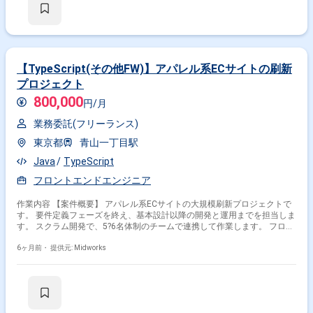
および新規ページ作成
【TypeScript(その他FW)】アパレル系ECサイトの刷新
プロジェクト
800,000
円/月
業務委託(フリーランス)
東京都
青山一丁目駅
Java
TypeScript
フロントエンドエンジニア
作業内容 【案件概要】 アパレル系ECサイトの大規模刷新プロジェクトで
す。 要件定義フェーズを終え、基本設計以降の開発と運用までを担当しま
す。 スクラム開発で、5?6名体制のチームで連携して作業します。 フロン
トエンドとバックエンドの開発はチーム単位で分担します。 EC事業者の
テクノロジー部門と協働し、開発を進めます。 2026年3月および8月に複
6ヶ月前・
提供元: Midworks
数ECサイトのリリースを予定しています。 【作業内容】 ・Sveltekit、
Nest.js、TypeScript、Flutter、AWSを用いたECサイトのシステム開発全般
・フロントエンド開発（Sveltekit、TypeScript） ・バックエンド開発
（Nest.js、TypeScript）