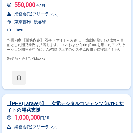
550,000
円/月
業務委託(フリーランス)
東京都
渋谷駅
Java
作業内容 【業務内容】 既存ECサイトを対象に、機能拡張および改修を目
的とした開発業務を担当します。JavaおよびSpringBootを用いたアプリケ
ーション開発を中心に、AWS環境上でのシステム改修や保守対応を行い、
サービス品質向上と安定稼働の実現に貢献します。開発現場では関係者と
連携しながら、設計内容を理解した上で実装から運用を意識した対応を行
5ヶ月前・
提供元: Midworks
います。 【作業内容】 ・ECサイトの機能追加対応 ・既存機能の改修作業
・システム保守および不具合対応 ・JavaおよびSpringBootを用いた開発
作業
【PHP(Laravel)】二次元デジタルコンテンツ向けECサ
イトの開発支援
1,000,000
円/月
業務委託(フリーランス)