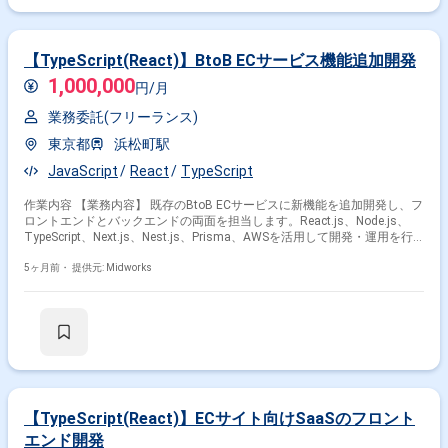
整、プロジェクト進行管理 ・Salesforceの運用業務（ケース・リード管理
など）
【TypeScript(React)】BtoB ECサービス機能追加開発
1,000,000
円/月
業務委託(フリーランス)
東京都
浜松町駅
JavaScript
React
TypeScript
作業内容 【業務内容】 既存のBtoB ECサービスに新機能を追加開発し、フ
ロントエンドとバックエンドの両面を担当します。React.js、Node.js、
TypeScript、Next.js、Nest.js、Prisma、AWSを活用して開発・運用を行
います。 【作業内容】 ・React.js、TypeScript、Next.jsを用いたフロント
エンド開発 ・Node.js、TypeScript、Nest.js、Prismaを用いたバックエン
5ヶ月前・
提供元: Midworks
ド開発 ・AWS環境での開発・運用
【TypeScript(React)】ECサイト向けSaaSのフロント
エンド開発