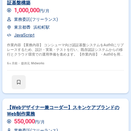
証基盤構築
1,000,000
円/月
業務委託(フリーランス)
東京都
浜松町駅
JavaScript
作業内容 【業務内容】 コンシューマ向け認証基盤システムをAuth0にリプ
レースするため、設計・実装・テストを行い、既存認証システムからの移
行とクラウド環境での運用準備を進めます。 【作業内容】 ・Auth0を用い
た認証基盤の設計・構築 ・Next.jsおよびJavaScriptを用いたフロントエン
ド実装 ・AWS上でのEC2、API Gateway、Lambda、DynamoDB、S3、
6ヶ月前・
提供元: Midworks
SESの構築と設定 ・既存システムからの認証データ移行支援 ・ユニットテ
スト・統合テストの実施 ・GitHubを用いたソースコード管理とレビュー
【Webデザイナー兼コーダー】スキンケアブランドの
Web制作業務
550,000
円/月
業務委託(フリーランス)