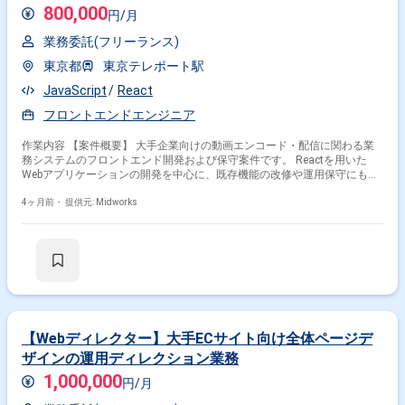
JavaScript × サービス
800,000
円/月
特徴で絞り込む
業務委託(フリーランス)
東京都
東京テレポート駅
JavaScript × 副業
JavaScript × 在宅・リモート
JavaScript
React
フロントエンドエンジニア
その他の条件で検索する
作業内容 【案件概要】 大手企業向けの動画エンコード・配信に関わる業
務システムのフロントエンド開発および保守案件です。 Reactを用いた
その他開発言語・スキルから探す
Webアプリケーションの開発を中心に、既存機能の改修や運用保守にも対
応いただきます。 バックエンドやAWS環境（EC2、RDS、S3、Lambda、
Vue.js
jQuery
Node.js
Angular
Nuxt.js
Java
MediaConvert）と連携しながら、動画配信基盤を支えるシステム開発に携
4ヶ月前・
提供元: Midworks
HTML
CSS
React
PHP
わるポジションです。 【作業内容】 ・Reactを用いたフロントエンド開発
および機能改善 ・動画エンコード業務システムのUI／UX改善および実装
・既存機能の保守対応および不具合修正 ・バックエンド（PHP）との連携
その他の職種から探す
を考慮した画面開発 ・AWS環境（EC2、RDS、S3、Lambda、
MediaConvert）を活用したシステム連携の理解および対応 ・テスト対応
フロントエンドエンジニア
サーバーサイドエンジニア
およびリリース作業 ・運用保守における問い合わせ対応および改善提案
バックエンドエンジニア
スマホアプリエンジニア
PM
【Webディレクター】大手ECサイト向け全体ページデ
ザインの運用ディレクション業務
1,000,000
円/月