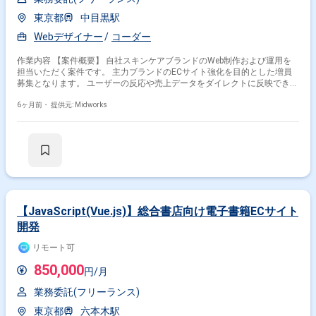
東京都
中目黒駅
Webデザイナー
コーダー
作業内容 【案件概要】 自社スキンケアブランドのWeb制作および運用を
担当いただく案件です。 主力ブランドのECサイト強化を目的とした増員
募集となります。 ユーザーの反応や売上データをダイレクトに反映できる
インハウス環境での業務です。 デザイン性の高さとECとしての収益性を
両立させることが求められます。 Webデザインからコーディング、運用改
6ヶ月前・
提供元: Midworks
善まで一貫して携われるポジションです。 【作業内容】 ・ECサイトの
Webデザイン制作 ・HTML5、CSS3、JavaScript、jQueryを用いたコーデ
ィング ・WordPressを用いたサイト更新および運用 ・Photoshop、
Illustratorを用いたデザイン制作 ・ECサイトのUI/UX改善および売上向上
施策の反映 ・コンテンツ更新やキャンペーン対応などの運用業務
【JavaScript(Vue.js)】総合書店向け電子書籍ECサイト
開発
リモート可
850,000
円/月
業務委託(フリーランス)
東京都
六本木駅