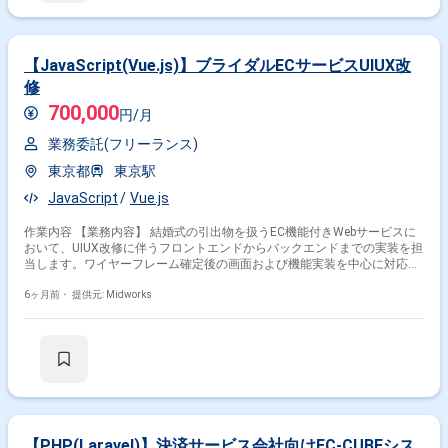
【JavaScript(Vue.js)】ブライダルECサービスUIUX改
修
700,000
円/月
業務委託(フリーランス)
東京都
東京駅
JavaScript
Vue.js
作業内容 【業務内容】 結婚式の引出物を扱うEC機能付きWebサービスに
おいて、UIUX改修に伴うフロントエンドからバックエンドまでの実装を担
当します。ワイヤーフレーム確定後の画面および機能実装を中心に対応
し、デザイン制作業務は含まれません。現行ではフルスクラッチで構築さ
れたサービスとShopify上で構築されたサービスの二系統が存在しており、
6ヶ月前・
提供元: Midworks
既存システムの改修対応またはShopifyへの統合方針検討にも関与します。
EC機能を含むサービス全体の品質向上とユーザー体験改善を目的とした開
発業務です。 【作業内容】 ・UIUX改修に伴う画面および機能実装 ・フロ
ントエンドおよびバックエンドの実装対応 ・ワイヤーフレームを基にした
画面開発 ・EC機能の改修および調整 ・フルスクラッチサービスの改修対
応 ・Shopifyサービスへの統合検討および対応 ・既存仕様の確認および影
響範囲整理
【PHP(Laravel)】決済サービス会社向けEC-CUBEシス