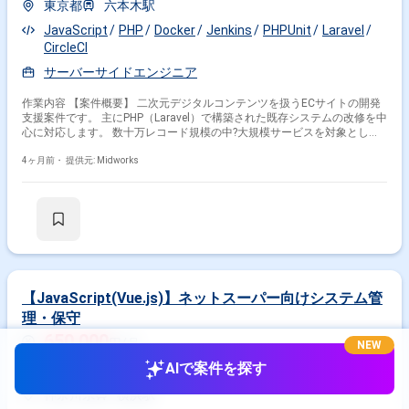
東京都
六本木駅
JavaScript
PHP
Docker
Jenkins
PHPUnit
Laravel
CircleCI
サーバーサイドエンジニア
作業内容 【案件概要】 二次元デジタルコンテンツを扱うECサイトの開発
支援案件です。 主にPHP（Laravel）で構築された既存システムの改修を中
心に対応します。 数十万レコード規模の中?大規模サービスを対象とした
開発環境です。 チーム開発体制で進められ、各種モダンな開発ツールが導
入されています。 一部アダルトコンテンツを取り扱うサービスとなりま
4ヶ月前・
提供元: Midworks
す。 【作業内容】 ・PHP（Laravel）を用いたECサイトの改修およびサー
バーサイド開発 ・ユニットテスト実施およびテスト仕様書の作成 ・ドメ
イン駆動設計に基づいたプロダクト開発 ・コードレビューおよびチケット
ベースでの開発対応 ・DockerおよびCI/CD環境を用いた開発対応
【JavaScript(Vue.js)】ネットスーパー向けシステム管
理・保守
650,000
円/月
NEW
AIで案件を探す
業務委託(フリーランス)
神奈川県
横浜駅