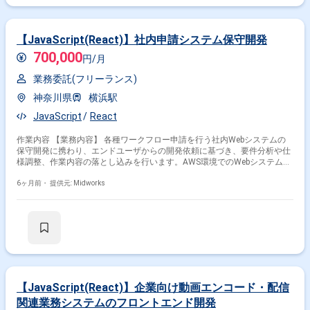
【JavaScript(React)】社内申請システム保守開発
700,000
円/月
業務委託(フリーランス)
掛け合わせ条件で絞り込む
神奈川県
横浜駅
JavaScript
React
フレームワークで絞り込む
作業内容 【業務内容】 各種ワークフロー申請を行う社内Webシステムの
JavaScript × React
JavaScript × Vue.js
保守開発に携わり、エンドユーザからの開発依頼に基づき、要件分析や仕
様調整、作業内容の落とし込みを行います。AWS環境でのWebシステム開
JavaScript × jQuery
JavaScript × Node.js
発を担当します。 【作業内容】 ・要件定義、基本設計、詳細設計 ・製
JavaScript × Angular
造、単体試験、結合試験 ・WebApp開発（SpringBoot、Thymeleaf、
6ヶ月前・
提供元: Midworks
Bootstrap、MyBatis、JasperReports、POI、JavaScript、jQuery） ・
Windowsサーバ（EC2）上でのシステム運用 ・PostgreSQL（Aurora）を
職種で絞り込む
用いたDB管理 ・S3ストレージ利用によるデータ管理
JavaScript × フロントエンドエンジニア
JavaScript × バックエンドエンジニア
JavaScript × サーバーサイドエンジニア
【JavaScript(React)】企業向け動画エンコード・配信
業界で絞り込む
関連業務システムのフロントエンド開発