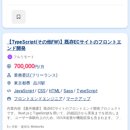
トエンド開発 ・海外向け新規EC開発支援 ・国内向け既存システムの追
加・改修 【稼働日数】週5日 【リモート日数】週2?3日リモート併用
【TypeScript(その他FW)】既存ECサイトのフロントエ
ンド開発
フルリモート
700,000
円/月
業務委託(フリーランス)
東京都
品川駅
JavaScript
CSS
HTML
Sass
TypeScript
フロントエンドエンジニア
マークアップ
作業内容 【案件概要】 既存ECサイトのフロントエンド開発プロジェクト
です。 Nuxt.jsとTypeScriptを用いて、詳細設計から実装までを担当しま
す。 ユーザー体験向上のため、UI/UX改善や機能拡張も含まれます。 フル
リモートでの作業が可能で、柔軟な働き方に対応しています。 開発チーム
と連携し、安定した運用と保守も視野に入れた開発を行います。 【作業内
5ヶ月前・
提供元: Midworks