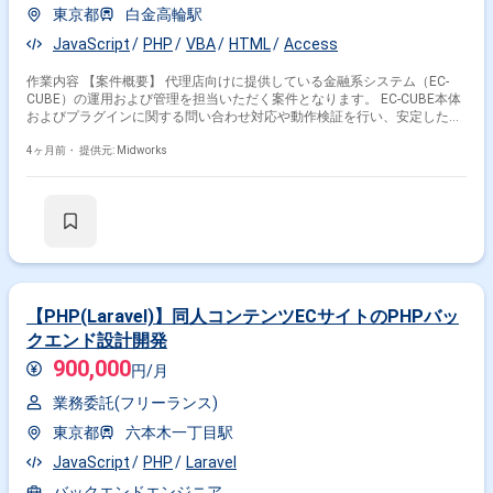
東京都
白金高輪駅
JavaScript
PHP
VBA
HTML
Access
作業内容 【案件概要】 代理店向けに提供している金融系システム（EC-
CUBE）の運用および管理を担当いただく案件となります。 EC-CUBE本体
およびプラグインに関する問い合わせ対応や動作検証を行い、安定したサ
ービス提供を支援します。 社内ツールの製造・改修を通じて業務効率化を
図りつつ、関連する業務支援も幅広く対応いただきます。 決済システムの
4ヶ月前・
提供元: Midworks
UATや実績集計、技術調査など、運用から検証まで多岐にわたる業務に携
わっていただきます。 代理店および社内関係者と連携しながら、金融系シ
ステムの安定運用を支える案件となります。 【作業内容】 ・EC-CUBE本
体およびプラグインに関する問い合わせ対応 ・EC-CUBEおよびプラグイン
の動作検証対応 ・社内ツールの製造および改修対応 ・決済システムの
UAT実施および結果確認 ・ドキュメント修正、実績集計、技術調査、デー
タ入力などの業務支援対応
【PHP(Laravel)】同人コンテンツECサイトのPHPバッ
クエンド設計開発
900,000
円/月
業務委託(フリーランス)
東京都
六本木一丁目駅
JavaScript
PHP
Laravel
バックエンドエンジニア