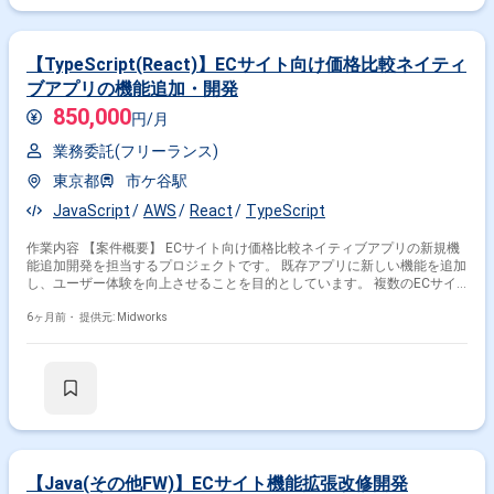
【TypeScript(React)】ECサイト向け価格比較ネイティ
ブアプリの機能追加・開発
850,000
円/月
業務委託(フリーランス)
東京都
市ケ谷駅
JavaScript
AWS
React
TypeScript
作業内容 【案件概要】 ECサイト向け価格比較ネイティブアプリの新規機
能追加開発を担当するプロジェクトです。 既存アプリに新しい機能を追加
し、ユーザー体験を向上させることを目的としています。 複数のECサイ
トの価格情報を比較し、最安値を提示する機能を拡張し、プロダクトライ
フサイクルの延命にも寄与します。 開発にあたってはチーム内でUI/UX改
6ヶ月前・
提供元: Midworks
善の意見交換を行い、トレンドに沿った設計を検討しながら進めます。
【作業内容】 ・React Nativeを用いた新規機能の開発と実装 ・TypeScript
とNode.jsを用いたバックエンドAPIの開発・修正 ・AWS環境でのインフラ
構築・運用 ・UI/UXデザインの改善と実装 ・既存機能との連携、テスト、
デバッグ
【Java(その他FW)】ECサイト機能拡張改修開発