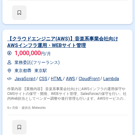
【クラウドエンジニア(AWS)】音楽系事業会社向け
AWSインフラ運用・WEBサイト管理
1,000,000
円/月
業務委託(フリーランス)
東京都
東京駅
JavaScript
CSS
HTML
AWS
CloudFront
Lambda
作業内容 【業務内容】 音楽系事業会社向けにAWSインフラの運用保守や
CMSサイトの保守・開発、WEBサイト管理、Salesforceの保守を行い、社
内Web担当としてベンダー調整や進行管理も行います。AWSサービスの運
用やWebサーバ・RDSの構築保守、CI/CD対応、簡単なフロント改修、
Salesforce運用業務も担当します。 【作業内容】 ・AWS EC2、RDS、
6ヶ月前・
提供元: Midworks
Lambda、S3、ALB、CloudFront、WAF、IAM等の基本サービスの運用保
守 ・WebサーバおよびRDSの構築、保守、セキュリティパッチ適用、EOL
対応、監視、障害対応 ・GitHub、GitHub Actionsを用いたCI/CD環境の構
築・運用保守（尚可） ・独自CMSの保守、簡単なフロントエンド改修
（HTML、CSS、JavaScript） ・社内Webサイトの管理、ベンダーとの調