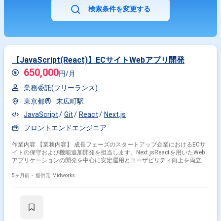
検索条件を変更する
【JavaScript(React)】ECサイトWebアプリ開発
650,000
円/月
業務委託(フリーランス)
東京都
末広町駅
JavaScript
Git
React
Next.js
フロントエンドエンジニア
作業内容 【業務内容】 成長フェーズのスタートアップ企業におけるECサ
イトの保守および機能追加開発を担当します。Next.jsReactを用いたWeb
アプリケーションの開発を中心に安定運用とユーザビリティ向上を両立さ
せるためのシステム強化に携わります。新機能開発やAPI連携外部サービ
ス統合を行いインフラ管理やUIUX改善バグ修正まで幅広く対応します。
5ヶ月前・
提供元: Midworks
【作業内容】 ・Next.jsReactを用いたフロントエンドバックエンドの新機
能実装 ・外部API連携および既存システムとの統合 ・Heroku環境でのリソ
ース最適化ログ監視デプロイ対応 ・Reactコンポーネント改修によるUIUX
改善 ・不具合調査および修正対応