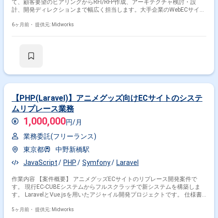
て、顧客要望のヒアリングからRFI/RFP作成、アーキテクチャ検討・設
計、開発ディレクションまで幅広く担当します。大手企業のWebECサイト
や自社事業アプリ開発プロジェクトに参画し、参画者の希望やスキルに応
じたプロジェクトアサインも行います。 【作業内容】 ・EC系システムの
6ヶ月前・
提供元: Midworks
構築 ・アプリ/Web開発におけるディレクション業務（デザインディレク
ション含む） ・顧客からの要望ヒアリング、RFI/RFP作成 ・アーキテクチ
ャの検討および設計 ・大手企業のWebECサイトや自社事業アプリ開発プ
ロジェクトにおける開発ディレクション
【PHP(Laravel)】アニメグッズ向けECサイトのシステ
ムリプレース業務
1,000,000
円/月
業務委託(フリーランス)
東京都
中野新橋駅
JavaScript
PHP
Symfony
Laravel
作業内容 【案件概要】 アニメグッズECサイトのリプレース開発案件で
す。 現行EC-CUBEシステムからフルスクラッチで新システムを構築しま
す。 LaravelとVue.jsを用いたアジャイル開発プロジェクトです。 仕様書
が少ないため、仕様理解とスピード感のある開発が求められます。 ECサ
イトの機能刷新とパフォーマンス向上を目的とした案件です。 【作業内
5ヶ月前・
提供元: Midworks