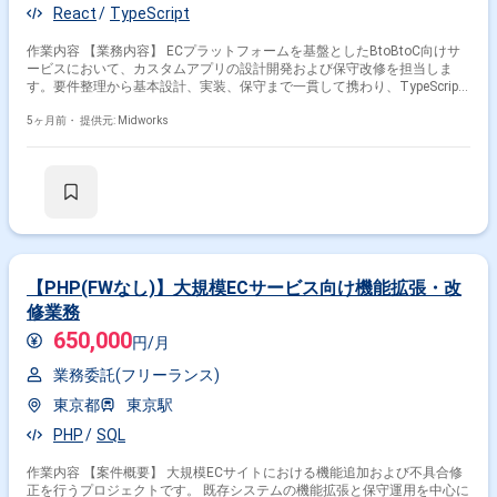
React
TypeScript
作業内容 【業務内容】 ECプラットフォームを基盤としたBtoBtoC向けサ
ービスにおいて、カスタムアプリの設計開発および保守改修を担当しま
す。要件整理から基本設計、実装、保守まで一貫して携わり、TypeScript
やReactを用いたフロントエンド開発を中心に、API連携やデータ管理を行
います。長期的なサービス成長を見据え、技術選定や設計方針の検討にも
5ヶ月前・
提供元: Midworks
関与し、安定性と拡張性を考慮したシステム構築を進めます。 【作業内
容】 ・カスタムアプリの基本設計および詳細設計 ・TypeScriptおよび
Reactによるフロントエンド開発 ・ECプラットフォームAPIとの連携実装
・PostgreSQLを用いたデータベース設計および実装 ・アプリ機能の追加
開発および改修 ・既存機能の保守および不具合対応
【PHP(FWなし)】大規模ECサービス向け機能拡張・改
修業務
650,000
円/月
業務委託(フリーランス)
東京都
東京駅
PHP
SQL
作業内容 【案件概要】 大規模ECサイトにおける機能追加および不具合修
正を行うプロジェクトです。 既存システムの機能拡張と保守運用を中心に