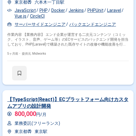
東京都
六本木一丁目駅
JavaScript
PHP
Docker
Jenkins
PHPUnit
Laravel
Vue.js
CircleCI
サーバーサイドエンジニア
バックエンドエンジニア
作業内容 【業務内容】 エンド企業が運営する二次元コンテンツ（コミッ
ク、イラスト、音声、ゲーム等）のECサービスのバックエンド開発を担当
しており、PHP(Laravel)で構築された既存サイトの改修や機能改善を行
い、詳細設計から開発、テスト、保守改修まで幅広く対応しています。チ
ーム開発でコードレビューやチケット管理を行いながら、安定したサービ
5ヶ月前・
提供元: Midworks
ス提供と機能向上に貢献しています。 【作業内容】 ・PHP(Laravel)で構築
されたECサイトの改修および新機能開発 ・詳細設計、開発、結合テス
ト、ユーザーテスト対応 ・既存サービスの保守および改善対応 ・チケッ
トベースでのチーム開発 ・コードレビュー対応 ・Docker環境での開発 ・
CI/CDツール（CircleCI/Jenkins等）を用いた自動化対応 【稼働日数】週5
【リモート日数】週5日
【TypeScript(React)】ECプラットフォーム向けカスタ
ムアプリの設計開発
800,000
円/月
業務委託(フリーランス)
東京都
東京駅