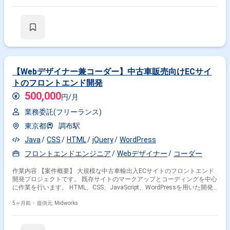
容】 ・ECサイトフロントエンドの詳細設計 ・Nuxt.js/TypeScriptを用いた
フロントエンド実装 ・単体テスト、動作確認 ・UI/UX改善の提案・実装
・開発ドキュメント作成
【Webデザイナー兼コーダー】中古車販売向けECサイ
トのフロントエンド開発
500,000
円/月
業務委託(フリーランス)
東京都
調布駅
Java
CSS
HTML
jQuery
WordPress
フロントエンドエンジニア
Webデザイナー
コーダー
作業内容 【案件概要】 大規模な中古車輸出入ECサイトのフロントエンド
開発プロジェクトです。 既存サイトのマークアップとコーディングを中心
に作業を行います。 HTML、CSS、JavaScript、WordPressを用いた開発
と保守が求められます。 JavaScript（jQuery）やWordPressの経験が必須
で、AWSやLAMP環境での作業も含まれます。 【作業内容】 ・HTML、
5ヶ月前・
提供元: Midworks
CSS、JavaScriptを用いたコーディング作業 ・WordPressを用いたサイト
構築および保守作業 ・PageSpeed Insightsを用いたサイトパフォーマンス
改善 ・GitHubやMySQLを使用した開発環境での作業 ・既存サイトの改修