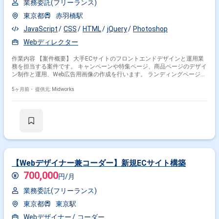
業務委託(フリーランス)
東京都
赤羽橋駅
JavaScript
CSS
HTML
jQuery
Photoshop
Webディレクター
作業内容 【案件概要】 大手ECサイトのフロントエンドデザインと運用業
務を担当する案件です。 キャンペーンや特集ページ、商品ページのデザイ
ン制作と運用、Web広告用画像の作成を行います。 ランディングページや
メルマガ、LINE配信用バナーの制作も含まれます。 HTML、CSS、
JavaScriptを用いたコーディングやデザインデータの校正業務も実施しま
5ヶ月前・
提供元: Midworks
す 【作業内容】 ・Photoshop、Illustratorを用いたキャンペーン・特集ペ
ージのデザイン制作およびサイト内バナー制作 ・Web広告用画像作成 ・
商品ページのデザイン作成および運用業務（画像更新、テキスト修正等）
・HTML5、CSS3、JavaScript(jQuery)を用いたコーディング ・メルマガ・
LINE配信用バナー画像の作成 ・ランディングページのデザイン制作 ・デ
ザインデータの校正業務
【Webデザイナー兼コーダー】新規ECサイト構築
700,000
円/月
業務委託(フリーランス)
東京都
東京駅
Webデザイナー
コーダー