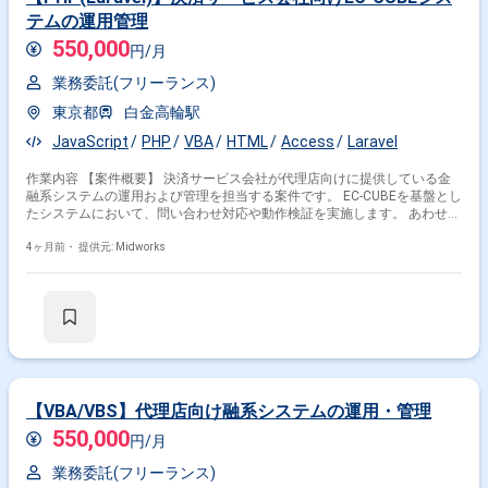
テムの運用管理
550,000
円/月
業務委託(フリーランス)
東京都
白金高輪駅
JavaScript
PHP
VBA
HTML
Access
Laravel
作業内容 【案件概要】 決済サービス会社が代理店向けに提供している金
融系システムの運用および管理を担当する案件です。 EC-CUBEを基盤とし
たシステムにおいて、問い合わせ対応や動作検証を実施します。 あわせて
社内ツールの開発や業務支援を行い、運用全体の効率化を図ります。 技術
調査やデータ集計など幅広い業務に関与し、安定したサービス提供を支援
4ヶ月前・
提供元: Midworks
します。 【作業内容】 ・EC-CUBEに関する問い合わせ対応および調査対
応 ・プラグインの動作検証および確認作業 ・社内ツールの製造および改
修対応 ・ドキュメント修正やUAT支援などの業務対応 ・実績集計や技術
調査などの運用支援
【VBA/VBS】代理店向け融系システムの運用・管理
550,000
円/月
業務委託(フリーランス)