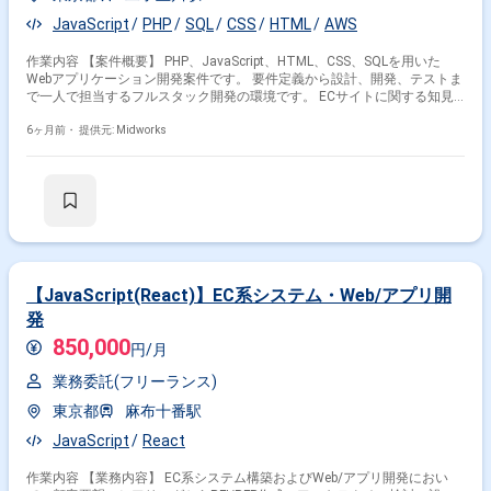
JavaScript
PHP
SQL
CSS
HTML
AWS
作業内容 【案件概要】 PHP、JavaScript、HTML、CSS、SQLを用いた
Webアプリケーション開発案件です。 要件定義から設計、開発、テストま
で一人で担当するフルスタック開発の環境です。 ECサイトに関する知見
が活かせる可能性があります。 AWS(EC2)を利用したインフラ構築・運用
経験が必須です。 長期的に継続するプロジェクトです。 【作業内容】 ・
6ヶ月前・
提供元: Midworks
PHP、JavaScript、HTML、CSS、SQLを用いたWebアプリケーションの開
発 ・AWS EC2を用いたインフラ環境の構築、運用 ・要件定義、設計、開
発、テスト工程の全てを担当 ・既存システムの改修、機能追加
【JavaScript(React)】EC系システム・Web/アプリ開
発
850,000
円/月
業務委託(フリーランス)
東京都
麻布十番駅
JavaScript
React
作業内容 【業務内容】 EC系システム構築およびWeb/アプリ開発におい