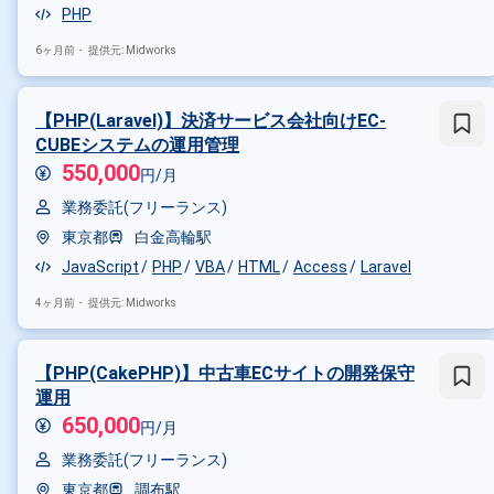
PHP
6ヶ月前・
提供元: Midworks
【PHP(Laravel)】決済サービス会社向けEC-
CUBEシステムの運用管理
550,000
円/月
業務委託(フリーランス)
東京都
白金高輪駅
JavaScript
PHP
VBA
HTML
Access
Laravel
4ヶ月前・
提供元: Midworks
【PHP(CakePHP)】中古車ECサイトの開発保守
運用
650,000
円/月
業務委託(フリーランス)
東京都
調布駅