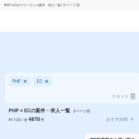
| 3ページ目
PHP × ECのフリーランス案件・求人一覧
PHP
EC
リセット
PHP × ECの案件・求人一覧
3ページ目
4870
81-120 / 全
件