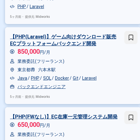
PHP
Laravel
特徴で絞り込む
5ヶ月前・
提供元: Midworks
PHP × 副業
PHP × 在宅・リモ
【PHP(Laravel)】ゲーム向けダウンロード販売
その他の条件で検索する
ECプラットフォームバックエンド開発
850,000
円/月
その他開発言語・スキルから探す
業務委託(フリーランス)
Laravel
CakePHP
FuelPHP
東京都
六本木駅
その他の職種から探す
Java
PHP
SQL
Docker
Git
Laravel
サーバーサイドエンジニア
バ
バックエンドエンジニア
5ヶ月前・
提供元: Midworks
【PHP(FWなし)】EC在庫一元管理システム開発
650,000
円/月
業務委託(フリーランス)