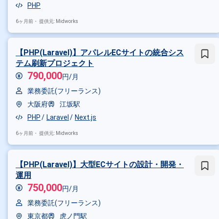
PHP
6ヶ月前・
提供元: Midworks
【PHP(Laravel)】アパレルECサイトの統合シス
テム刷新プロジェクト
790,000
円/月
業務委託(フリーランス)
掛け合わせ条件で絞り込む
大阪府
江坂駅
PHP
Laravel
Next.js
フレームワークで絞り込む
6ヶ月前・
提供元: Midworks
PHP × Laravel
PHP × CakePHP
職種で絞り込む
【PHP(Laravel)】大型ECサイトの設計・開発・
PHP × バックエンドエンジニア
運用
PHP × アプリケーションエンジニ
750,000
円/月
業界で絞り込む
業務委託(フリーランス)
東京都
虎ノ門駅
PHP × サービス
PHP × ソー