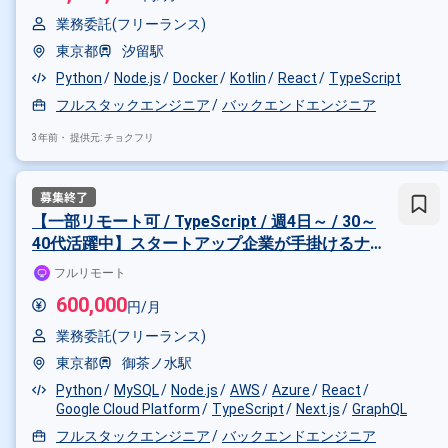
業務委託(フリーランス)
東京都
汐留駅
Python
Node.js
Docker
Kotlin
React
TypeScript
フルスタックエンジニア
バックエンドエンジニア
3年前・
提供元: チョクフリ
【一部リモート可 / TypeScript / 週4日～ / 30～
40代活躍中】スタートアップ企業が手掛けるナ
レッジプラットフォームの開発を担当！
フルリモート
600,000
円/月
業務委託(フリーランス)
東京都
御茶ノ水駅
Python
MySQL
Node.js
AWS
Azure
React
Google Cloud Platform
TypeScript
Next.js
GraphQL
フルスタックエンジニア
バックエンドエンジニア