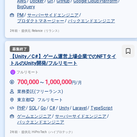
AWS
Docker
Git
GitHub
Google Cloud Platform
BigQuery
PM
サーバーサイドエンジニア
プロダクトマネージャー
バックエンドエンジニア
2年前・
提供元: Relance（リランス）
【Unity／C#】ゲーム運営上場企業でのNFTタイ
トルのUnity開発/フルリモート
フルリモート
700,000
1,000,000
〜
円/月
業務委託(フリーランス)
東京都
フルリモート
PHP
SQL
Go
C#
Unity
Laravel
TypeScript
ゲームエンジニア
サーバーサイドエンジニア
バックエンドエンジニア
2年前・
提供元: HiPro Tech（ハイプロテック）