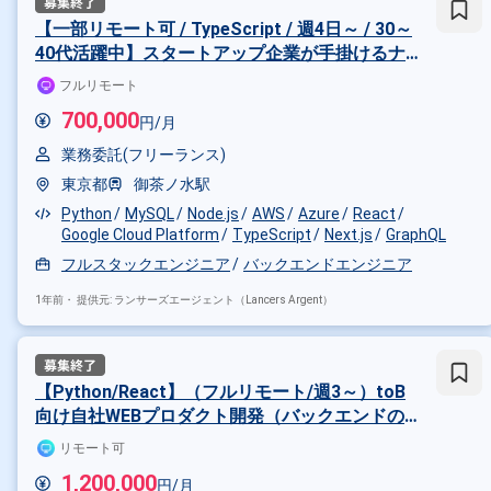
【一部リモート可 / TypeScript / 週4日～ / 30～
40代活躍中】スタートアップ企業が手掛けるナ
レッジプラットフォームの開発を担当！
フルリモート
700,000
円/月
業務委託(フリーランス)
東京都
御茶ノ水駅
Python
MySQL
Node.js
AWS
Azure
React
Google Cloud Platform
TypeScript
Next.js
GraphQL
フルスタックエンジニア
バックエンドエンジニア
1年前・
提供元: ランサーズエージェント（Lancers Argent）
【Python/React】（フルリモート/週3～）toB
向け自社WEBプロダクト開発（バックエンドの
Kotlin開発に興味ある方歓迎！）
リモート可
1,200,000
円/月