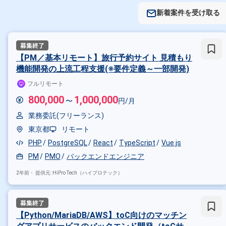
新着案件を受け取る
【PM／基本リモート】旅行予約サイト 見積もり
機能開発の上流工程支援(※要件定義～一部開発)
フルリモート
800,000
1,000,000
〜
円/月
業務委託(フリーランス)
東京都
リモート
PHP
PostgreSQL
React
TypeScript
Vue.js
PM
PMO
バックエンドエンジニア
2年前・
提供元: HiPro Tech（ハイプロテック）
【Python/MariaDB/AWS】toC向けのマッチン