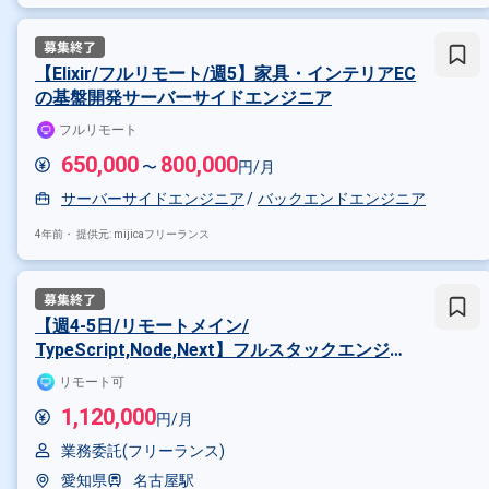
【Elixir/フルリモート/週5】家具・インテリアEC
の基盤開発サーバーサイドエンジニア
フルリモート
650,000
800,000
〜
円/月
サーバーサイドエンジニア
バックエンドエンジニア
4年前・
提供元: mijicaフリーランス
掛け合わせ条件で絞り込む
【週4-5日/リモートメイン/
職種で絞り込む
TypeScript,Node,Next】フルスタックエンジニ
ア
リモート可
Node.js × フロントエンドエンジ
1,120,000
円/月
特徴で絞り込む
業務委託(フリーランス)
Node.js × 副業
Node.js × 在
愛知県
名古屋駅