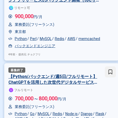
グアプリサービスのバックエンド開発（toCサー
ビス開発経験のある方）
リモート可
900,000
円/月
業務委託(フリーランス)
東京都
Python
Perl
MySQL
Redis
AWS
memcached
バックエンドエンジニア
4年前・
提供元: チョクフリ
【Python/バックエンド/週5日/フルリモート】
ChatGPTを活用した次世代デジタルサービス開
発(jd01460)
フルリモート
700,000
800,000
〜
円/月
業務委託(フリーランス)
Python
Go
MySQL
Redis
Node.js
Django
Flask