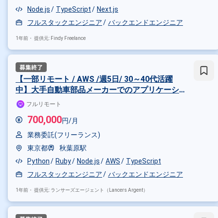
Node.js
TypeScript
Next.js
その他の条件で検索する
フルスタックエンジニア
バックエンドエンジニア
その他開発言語・スキルから探す
1年前・
提供元: Findy Freelance
TypeScript
React
JavaScri
その他の職種から探す
【一部リモート / AWS /週5日/ 30～40代活躍
フロントエンドエンジニア
バ
中】大手自動車部品メーカーでのアプリケーシ
スマホアプリエンジニア
ョン開発案件！
フルリモート
700,000
円/月
業務委託(フリーランス)
東京都
秋葉原駅
Python
Ruby
Node.js
AWS
TypeScript
フルスタックエンジニア
バックエンドエンジニア
1年前・
提供元: ランサーズエージェント（Lancers Argent）