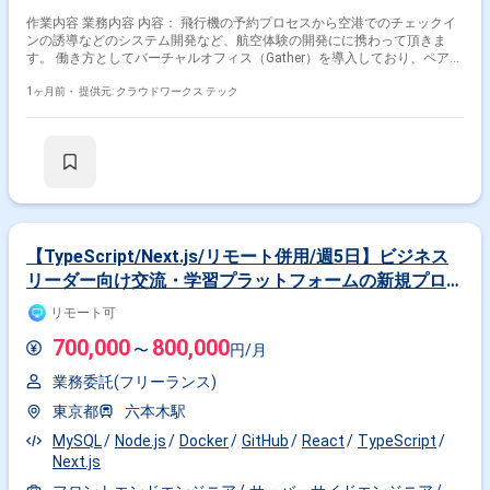
作業内容 業務内容 内容： 飛行機の予約プロセスから空港でのチェックイ
ンの誘導などのシステム開発など、航空体験の開発にに携わって頂きま
す。 働き方としてバーチャルオフィス（Gather）を導入しており、ペアプ
ロでの開発も行って頂く予定です。 主な業務内容は下記となります。 ・
デザイナー、及びバックエンドエンジニアを巻き込んだUI/UXの設計 ・デ
1ヶ月前・
提供元: クラウドワークス テック
ザイナーが作成したデザインをベースにしたフロントエンドの機能実装 ・
gRPC-Webクライアントの開発 ・CI/CD環境の構築・整備 ・開発した機能
に対するテスト ・ブラウザからのログ収集、及びそれを用いたモニタリン
グの設定 ・システムの保守運用 技術環境： ・言語：TypeScript、HTML、
CSS ・ビルドツール：pnpm、Vite ・フレームワーク：Svelte、Tailwind
CSS ・ユニットテスト：Vitest ・コンポーネントライブラリ：Flowbite
Svelte ・バックエンドとの通信：gRPC-Web ・アプリケーションの動作環
境：Cloud Run ・モニタリング：Sentry.io ・CI：GitHub Actions 関わるサ
ービス・プロダクト ■募集背景 増員のため募集中となります！ 大手航空会
【TypeScript/Next.js/リモート併用/週5日】ビジネス
社の開発プロジェクトを請け負う企業にて、フロントエンドエンジニアと
リーダー向け交流・学習プラットフォームの新規プロダ
して参画して頂きます。
クト開発支援
リモート可
700,000
800,000
〜
円/月
業務委託(フリーランス)
東京都
六本木駅
MySQL
Node.js
Docker
GitHub
React
TypeScript
Next.js