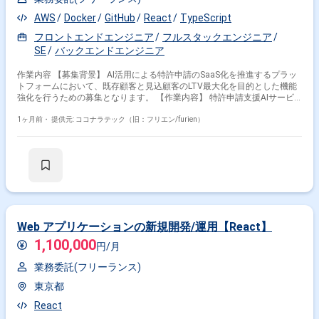
AWS
Docker
GitHub
React
TypeScript
フロントエンドエンジニア
フルスタックエンジニア
SE
バックエンドエンジニア
作業内容 【募集背景】 AI活用による特許申請のSaaS化を推進するプラッ
トフォームにおいて、既存顧客と見込顧客のLTV最大化を目的とした機能
強化を行うための募集となります。 【作業内容】 特許申請支援AIサービ
スの既存プラットフォームに対して、新機能の設計・実装・テストを担当
いただきます。 SaaSシステムとして顧客ごとのデータが相互に混在・流
1ヶ月前・
提供元: ココナラテック（旧：フリエン/furien）
出しないよう配慮した設計や、安定稼働を前提とした高品質な実装を行っ
ていただきます。 AI駆動開発環境およびプロジェクト管理ツールを活用し
ながら、SEとして自走的にタスクを推進いただきます。 【求める人物
像】 AIコーディングツールを積極的に活用しながらも、生成物の品質を自
らレビューし、改善を回せる方を求めています。 要件を構造的に整理し、
AIへの指示内容を自ら工夫できる方や、変化のある環境でも主体的にタス
クを進められる方がフィットします。 【ポジションの魅力】 AI駆動開発
を中核に据えた開発プロセスを経験でき、LLMや各種AIツールを用いた最
新の開発スタイルに携わることができます。 特許申請という専門領域のナ
Web アプリケーションの新規開発/運用【React】
レッジとSaaS開発の知見を同時に習得できる環境となっております。
1,100,000
【開発環境】 AIコーディングツール（Cursor / Codex / Claude Code
円/月
等）、Docker、GitHub、AWS を中心としたWebアプリケーション開発環
業務委託(フリーランス)
境を想定しております。
東京都
React