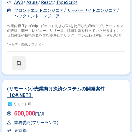
AWS
Azure
React
TypeScript
フロントエンドエンジニア
サーバーサイドエンジニア
バックエンドエンジニア
作業内容 TypeScript（React）およびC#を使用したWebアプリケーション
の設計、開発、レビュー、リリース、課題対応を行っていただきます。 ・
仕様確認や技術調査を含む要件ヒアリング、問い合わせ対応 ・AWSなど
クラウドを利用したシステム環境の構築、運用 ・チーム内外における技術
課題の発見、解決策の提案、実行
1ヶ月前・
提供元: フリコン
(リモート)小売業向け決済システムの開発案件
【C#.NET】
リモート可
600,000
円/月
業務委託(フリーランス)
東京都