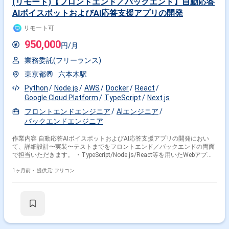
(リモート)【フロントエンド／バックエンド】自動応答
AIボイスボットおよびAI応答支援アプリの開発
リモート可
950,000
円/月
業務委託(フリーランス)
東京都
六本木駅
Python
Node.js
AWS
Docker
React
Google Cloud Platform
TypeScript
Next.js
掛け合わせ条件で絞り込む
フロントエンドエンジニア
AIエンジニア
バックエンドエンジニア
職種で絞り込む
作業内容 自動応答AIボイスボットおよびAI応答支援アプリの開発におい
React × フロントエンドエンジニア
て、詳細設計〜実装〜テストまでをフロントエンド／バックエンドの両面
React × スマホアプリエンジニア
で担当いただきます。 ・TypeScript/Node.js/React等を用いたWebアプ
リ・APIの設計・実装 ・AI組み込みを前提としたUI設計とAPI開発 ・AIコー
業界で絞り込む
ディングツールを活用したスピーディな開発と、コード品質・保守性の担
1ヶ月前・
提供元: フリコン
保
React × サービス
React × 小売
React × 証券
React × 金融系
React × Sier
特徴で絞り込む