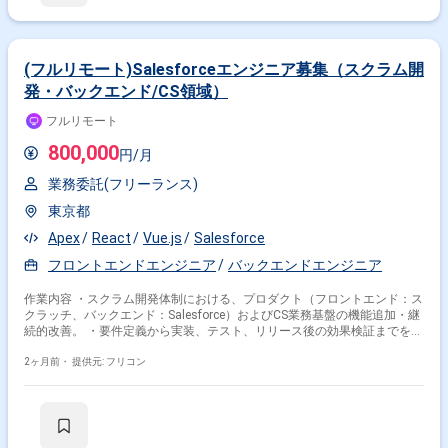
(フルリモート)Salesforceエンジニア募集（スクラム開
発・バックエンド/CS領域）
フルリモート
800,000
円/月
業務委託(フリーランス)
東京都
Apex
React
Vue.js
Salesforce
フロントエンドエンジニア
バックエンドエンジニア
作業内容 ・スクラム開発体制における、プロダクト（フロントエンド：ス
クラッチ、バックエンド：Salesforce）およびCS業務基盤の機能追加・継
続的改善。 ・要件定義から実装、テスト、リリース後の効果検証までをア
ジャイルなサイクルで担当。
2ヶ月前・
提供元: フリコン