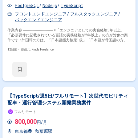
PostgreSQL
Node.js
TypeScript
フロントエンドエンジニア
フルスタックエンジニア
バックエンドエンジニア
作業内容 -------------------------------- ※「エンジニアとしての実務経験3年以上」
「必須要件に記載されている言語の実務経験が2年以上」の方が対象の案
件です ※外国籍の方は、「日本語能力検定1級」「日本語が母国語の方」
の方が対象です ※20代〜40代の経験者が望ましい案件です ※平日日中での
稼働が前提となります。 ※すでにFindy Freelanceで担当がついている方
12日前・
提供元: Findy Freelance
は、直接ご連絡いただいた方がスムーズです -------------------------------- - 自社決
済/EC基盤プロダクトにおける、API・データベース・認証・外部サービス
連携などプロダクト基盤横断での改善 - Node.js、TypeScript、Express.js
を中心としたバックエンド領域の技術リード（API設計・データ設計・ア
ーキテクチャ検討、品質向上に向けた技術判断） - PostgreSQLを用いたデ
ータモデリング、クエリ設計、性能改善 - コードレビューを含むバックエ
ンド領域の技術推進 - 状況に応じた、Next.js、React、TypeScriptを用いた
フロントエンド開発、技術選定や要件定義フェーズでの技術提案・リスク
整理
【TypeScript/週5日/フルリモート】次世代モビリティ
配車・運行管理システム開発業務案件
フルリモート
800,000
円/月
東京都
秋葉原駅