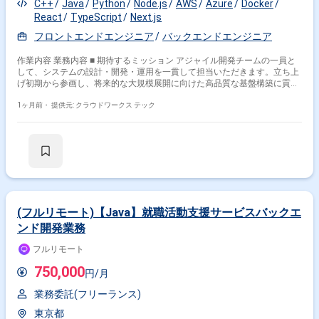
C++
Java
Python
Node.js
AWS
Azure
Docker
React
TypeScript
Next.js
フロントエンドエンジニア
バックエンドエンジニア
作業内容 業務内容 ■ 期待するミッション アジャイル開発チームの一員と
して、システムの設計・開発・運用を一貫して担当いただきます。立ち上
げ初期から参画し、将来的な大規模展開に向けた高品質な基盤構築に貢献
することが期待されています。 ■ 業務内容・担当工程 【配車・運行管理シ
ステムの設計・開発】 自動運転サービスに不可欠なバックエンド機能を主
1ヶ月前・
提供元: クラウドワークス テック
軸としつつ、フロントエンドも含めた実装を担当します。 【マイクロサー
ビス設計・運用改善】 AWS EKSを用いたマイクロサービスアーキテクチ
ャの設計や、SREと連携した品質向上のための改善業務を行います。 【車
載データ活用アプリケーションの実装】 車両から送られてくるデータを扱
うアプリケーションの開発に携わります。 （担当工程） 【要件定義・設
計・実装・テスト・保守運用】 ■ チーム体制 エンジニア：5名 × 2チーム
SRE：2〜3名 アーキテクト：数名 インサイドマネージャー：2名 プロダク
トオーナー：1名 ■ 開発環境 プログラミング：TypeScript, Python, Java,
C++, React, Node.js FW：React.js, Next.js, EKS インフラ：AWS, Docker ■
(フルリモート)【Java】就職活動支援サービスバックエ
働き方 稼働量：週5日 リモート稼働：フルリモート（PC受け渡しやキック
ンド開発業務
オフ時に出社・訪問の可能性あり） フレックス稼働：要相談 関わるサー
ビス・プロダクト ■ 企業について クライアント企業の「文化」「環境」
フルリモート
「技術」「人」の変革を支援するテクノロジーカンパニーです。単なる受
託開発ではなく、プロダクトオーナーに寄り添い、本質的な課題解決を共
750,000
円/月
に目指す共創型の開発スタイルを特徴としています。HRT+Joy（謙虚・
尊敬・信頼・楽しむ）を理念に掲げ、チームでの成果を重視する文化があ
業務委託(フリーランス)
ります。 【参考：会社紹介動画】 ①Digital Innovation Garageのご紹介
https://www.youtube.com/watch?v=9lff-D2nXr4 ②クリエーションライン
東京都