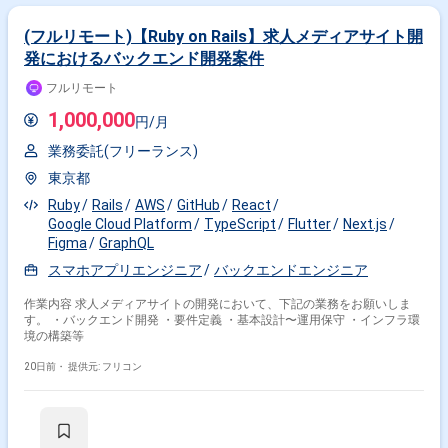
React × 副業
React × 在宅・リモート
(フルリモート)【Ruby on Rails】求人メディアサイト開
発におけるバックエンド開発案件
その他の条件で検索する
フルリモート
1,000,000
その他開発言語・スキルから探す
円/月
業務委託(フリーランス)
TypeScript
JavaScript
Vue.js
AWS
Java
Next.js
東京都
CSS
HTML
PHP
Python
Ruby
Rails
AWS
GitHub
React
その他の職種から探す
Google Cloud Platform
TypeScript
Flutter
Next.js
Figma
GraphQL
フロントエンドエンジニア
バックエンドエンジニア
スマホアプリエンジニア
バックエンドエンジニア
サーバーサイドエンジニア
フルスタックエンジニア
スマホアプリエンジニア
作業内容 求人メディアサイトの開発において、下記の業務をお願いしま
す。 ・バックエンド開発 ・要件定義 ・基本設計〜運用保守 ・インフラ環
境の構築等
20日前・
提供元: フリコン