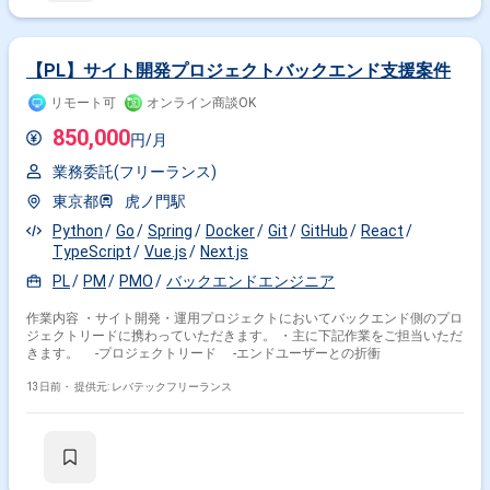
【PL】サイト開発プロジェクトバックエンド支援案件
リモート可
オンライン商談OK
850,000
円/月
業務委託(フリーランス)
東京都
虎ノ門駅
Python
Go
Spring
Docker
Git
GitHub
React
TypeScript
Vue.js
Next.js
PL
PM
PMO
バックエンドエンジニア
作業内容 ・サイト開発・運用プロジェクトにおいてバックエンド側のプロ
ジェクトリードに携わっていただきます。 ・主に下記作業をご担当いただ
きます。 -プロジェクトリード -エンドユーザーとの折衝
13日前・
提供元: レバテックフリーランス