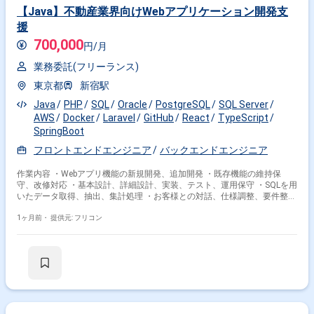
【Java】不動産業界向けWebアプリケーション開発支
援
700,000
円/月
業務委託(フリーランス)
東京都
新宿駅
Java
PHP
SQL
Oracle
PostgreSQL
SQL Server
AWS
Docker
Laravel
GitHub
React
TypeScript
SpringBoot
フロントエンドエンジニア
バックエンドエンジニア
作業内容 ・Webアプリ機能の新規開発、追加開発 ・既存機能の維持保
守、改修対応 ・基本設計、詳細設計、実装、テスト、運用保守 ・SQLを用
いたデータ取得、抽出、集計処理 ・お客様との対話、仕様調整、要件整理
・バックエンド：Java（SpringBoot）、PHP（Laravel） ・フロントエン
ド：TypeScript、React、Livewire ・インフラ：AWSEC2、Docker ・DB：
1ヶ月前・
提供元: フリコン
PostgreSQL、SQLServer、OracleDB ・その他技術：GitHub、ClaudeCode