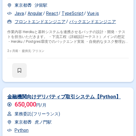
東京都
汐留駅
Java
Angular
React
TypeScript
Vue.js
フロントエンドエンジニア
バックエンドエンジニア
作業内容 Herokuと基幹システムを連携させるバッチの設計・開発・テス
トを担当いただきます。 ・下流工程（詳細設計〜テスト）メインの想定
・Heroku / Postgres環境でのバックエンド実装 ・自発的なタスク整理お
よび能動的なキャッチアップ
2ヶ月前・
提供元: フリコン
金融機関向けデリバティブ取引システム【Python】
650,000
円/月
業務委託(フリーランス)
東京都
虎ノ門駅
Python