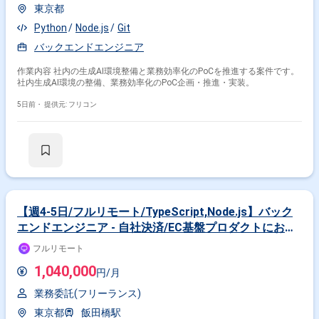
東京都
Python
Node.js
Git
バックエンドエンジニア
作業内容 社内の生成AI環境整備と業務効率化のPoCを推進する案件です。
社内生成AI環境の整備、業務効率化のPoC企画・推進・実装。
5日前・
提供元: フリコン
【週4-5日/フルリモート/TypeScript,Node.js】バック
エンドエンジニア - 自社決済/EC基盤プロダクトにおけ
るバックエンド領域の技術リード
フルリモート
1,040,000
円/月
業務委託(フリーランス)
東京都
飯田橋駅