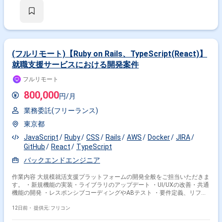
(フルリモート)【Ruby on Rails、TypeScript(React)】
就職支援サービスにおける開発案件
フルリモート
800,000
円/月
業務委託(フリーランス)
東京都
JavaScript
Ruby
CSS
Rails
AWS
Docker
JIRA
GitHub
React
TypeScript
バックエンドエンジニア
作業内容 大規模就活支援プラットフォームの開発全般をご担当いただきま
す。 ・新規機能の実装・ライブラリのアップデート ・UI/UXの改善・共通
機能の開発 ・レスポンシブコーディングやABテスト ・要件定義、リファ
クタリング等の技術提案
12日前・
提供元: フリコン