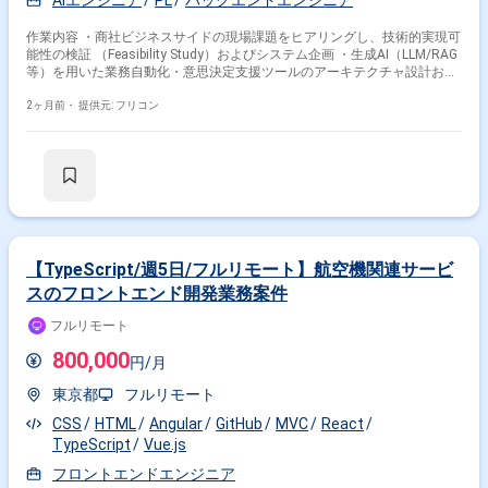
AIエンジニア
PL
バックエンドエンジニア
作業内容 ・商社ビジネスサイドの現場課題をヒアリングし、技術的実現可
能性の検証 （Feasibility Study）およびシステム企画 ・生成AI（LLM/RAG
等）を用いた業務自動化・意思決定支援ツールのアーキテクチャ設計およ
びプロトタイプ開発 ・AWS環境におけるスクラッチでのWebアプリケーシ
ョン実装 （フロントエンド〜バックエンド〜インフラの一気通貫） ・ア
2ヶ月前・
提供元: フリコン
ジャイル開発チームのリード、および技術選定、コードレビュー、進捗・
品質管理の徹底 ・PoC（概念実証）の結果に基づく、本番環境へのスケー
ルアップ戦略の立案と実行
【TypeScript/週5日/フルリモート】航空機関連サービ
スのフロントエンド開発業務案件
フルリモート
800,000
円/月
東京都
フルリモート
CSS
HTML
Angular
GitHub
MVC
React
TypeScript
Vue.js
フロントエンドエンジニア