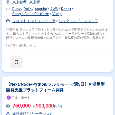
東京都
東京駅
Ruby
Rails
Angular
AWS
React
Google Cloud Platform
Vue.js
フロントエンドエンジニア
バックエンドエンジニア
作業内容 ファンクラブSNSにおけるバックエンド開発をご担当いただきま
す。 膨大なトラフィックを支えるためのスケーラビリティ課題の解決や、
既存システムの技術的負債への対応など、難易度の高い課題に裁量を持っ
て取り組めるポジションです。 担当フェーズ：新機能開発、既存システム
改善、RDB設計・性能改善
3ヶ月前・
提供元: フリコン
【Next/Node/Python/フルリモート/週5日】AI活用型・
開発支援プラットフォーム開発
フルリモート
750,000
900,000
〜
円/月
業務委託(フリーランス)