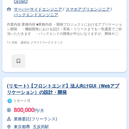
CircleCI
サーバーサイドエンジニア
スマホアプリエンジニア
バックエンドエンジニア
作業内容 業務内容 ■業務内容 ・開発プロジェクトにおけるアプリケーショ
ン開発 ・機能開発における設計～実装～リリースまでを一気通貫でご担
当いただきます ・バックエンドの開発が中心になりますが、興味やご経
験に応じてフロントエンド開発もお任せします ・ユーザーからのフィード
バックに基づく改善 ・本番エラー監視、改善 ・日常的なリファクタリン
1ヶ月前・
提供元: クラウドワークス テック
グ ・クラウドサービスの活用やコンテナ化など技術ドリブンな開発環境の
改善 ■ チーム構成 配属となるチームは3名のチームです。 ■開発環境 ・言
語：PHP、JavaScript、TypeScript、Swift、Kotlin ・FW：CakePHP、
Node.js、React、Next.js、Vue.js、ReactNative ・インフラ・運用関連：
Docker、AWS、NewRelic、Terraform、ImageFlux、mackerel、circleci、
Akamai ・コミュニケーション・タスク管理：Slack、Github、Kibela、
Asana ■稼働に関して ・フルリモート可 ・PC貸与 ・週5日稼働 関わるサ
ービス・プロダクト ■企業について 個人やスモールチームに向けて、EC/
決済/金融のサービスを展開している企業です。
(リモート)【フロントエンド】法人向けGUI（Webアプ
リケーション）の設計・開発
リモート可
800,000
円/月
業務委託(フリーランス)
東京都
五反田駅