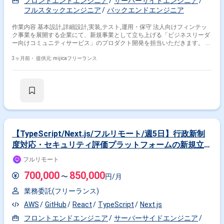
フロントエンドエンジニア
サーバーサイドエンジニア
フルスタックエンジニア
バックエンドエンジニア
作業内容 基本設計,詳細設計,実装,テスト,運用・保守 法人向けフィンテッ
ク事業を展開する企業にて、新規事業として立ち上げる「ビジネスリーダ
ー向けコミュニティサービス」のプロダクト開発を担当いただきます。 こ
のサービスは、企業の事業責任者や部門責任者が実践的な知見を共有し、
共に学び合う場を提供するためのプラットフォームです。 少人数のチーム
3ヶ月前・
提供元: mijicaフリーランス
にて、新規プロダクトの要件整理から設計、実装、品質保証までを一気通
貫でお任せします。 ユーザーにとっての価値を最優先に考え、仕様変更や
設計改善を自ら提案できる裁量の大きさが特徴です。 開発体制としては、
最新のAIエージェントツールを駆使した効率的なエンジニアリングを推進
しています。 単なる実装作業に留まらず、ビジネスサイドと密に連携しな
がら、ゼロからのサービス作りに深く関わっていただける方を募集してい
ます。
【TypeScript/Next.js/フルリモート/週5日】行政新制
度対応・セキュリティ評価プラットフォームの新規立ち
上げ
フルリモート
700,000
850,000
〜
円/月
業務委託(フリーランス)
AWS
GitHub
React
TypeScript
Next.js
フロントエンドエンジニア
サーバーサイドエンジニア