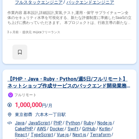
フルスタックエンジニア
バックエンドエンジニア
作業内容 基本設計,詳細設計,実装,テスト,運用・保守 サプライチェーン全
体のセキュリティ水準を可視化する、新たな評価制度に準拠したSaaSの立
ち上げに携わっていただきます。 本プロジェクトは、行政主導の新たな業
界ガイドラインに沿った、次世代のスタンダードを目指す社会貢献性の高
い事業です。 現在はプロトタイプによる事業検証を終え、本格的なプロダ
3ヶ月前・
提供元: mijicaフリーランス
クト化に向けた開発基盤を構築するフェーズにあります。 Next.jsや
Supabase等を用いたフルスタックな設計・開発から、技術選定、開発プ
ロセスの構築までを幅広くお任せします。 最新のAIエージェントツールを
活用し、スピード感もってプロダクトを創り上げる環境です。 将来的には
アーキテクチャ設計の主導や開発チームのリードなど、技術選定から組織
作りまで深く関与いただける、非常に裁量の大きなポジションです。
【PHP・Java・Ruby・Python/週5日/フルリモート】
ネットショップ作成サービスのバックエンド開発業務案
件
フルリモート
1,000,000
円/月
東京都
六本木一丁目駅
Java
JavaScript
PHP
Python
Ruby
Node.js
CakePHP
AWS
Docker
Swift
GitHub
Kotlin
React
TypeScript
Vue.js
Next.js
Terraform