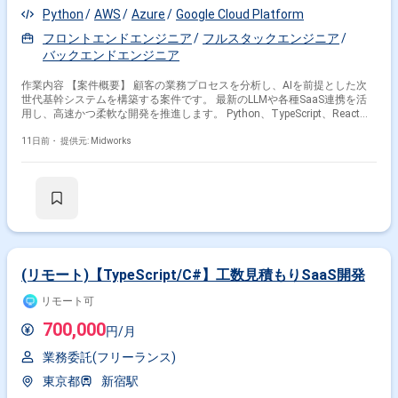
Python
AWS
Azure
Google Cloud Platform
フロントエンドエンジニア
フルスタックエンジニア
バックエンドエンジニア
作業内容 【案件概要】 顧客の業務プロセスを分析し、AIを前提とした次
世代基幹システムを構築する案件です。 最新のLLMや各種SaaS連携を活
用し、高速かつ柔軟な開発を推進します。 Python、TypeScript、React、
Next.jsを中心に、AWS・GCP・Azureなどクラウド環境を利用したモダン
な開発環境となります。 Docker、GitHub、BigQuery、PostgreSQLなどを
11日前・
提供元: Midworks
活用しながら、PoC開発から実装まで幅広く対応します。 【作業内容】 ・
顧客業務フローおよび既存システムの調査、分析対応 ・AIを活用した業務
効率化施策およびシステム設計 ・自社プロダクトを利用したワークフロー
構築およびPoC実装 ・LLMや各種SaaSとの連携機能開発 ・クラウド環境
を利用したアプリケーション開発および運用支援
(リモート)【TypeScript/C#】工数見積もりSaaS開発
リモート可
700,000
円/月
業務委託(フリーランス)
東京都
新宿駅