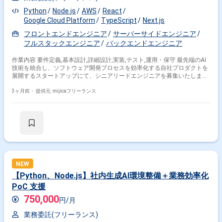
Python
Node.js
AWS
React
Google Cloud Platform
TypeScript
Next.js
フロントエンドエンジニア
サーバーサイドエンジニア
フルスタックエンジニア
バックエンドエンジニア
作業内容 要件定義,基本設計,詳細設計,実装,テスト,運用・保守 最先端のAI
技術を統合し、ソフトウェア開発プロセスを効率化する自社プロダクトを
展開するスタートアップにて、シニアリードエンジニアを募集いたしま
す。 システム開発の設計や管理を支援するプラットフォームにおいて、フ
ロントエンド・バックエンド・インフラを横断した設計・アーキテクチャ
3ヶ月前・
提供元: mijicaフリーランス
策定から実装までを幅広く主導していただきます。 具体的な業務は、
LLM（大規模言語モデル）連携、設計ドキュメントの自動生成、整合性チ
ェックなど、AIエージェントやRAG等の技術を活用したコア機能の開発で
す。 あわせて、技術選定や開発プロセスの改善、他メンバーの設計レビュ
ーや技術支援を行い、プロダクト全体の品質と一貫性を担保する役割も担
っていただきます。 少人数の自律的なチームで、事業やユーザーの課題を
踏まえた迅速な技術判断を下しながら、開発スピードと品質の双方を追求
できる裁量の大きなポジションです。
NEW
【Python、Node.js】社内生成AI環境整備＋業務効率化
PoC 支援
750,000
円/月
業務委託(フリーランス)