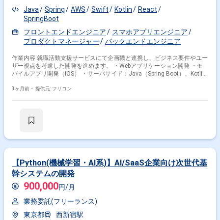
チームのご紹介 2021 https://www.youtube.com/watch?v=QbTEb-TCKAE
Java
Spring
AWS
Swift
Kotlin
React
③[事例]立科WORK TRIP 2020年秋 クリエーションライン編
https://youtu.be/4dEuXqMi7kE ■ プロダクトについて 自動運転（レベル
SpringBoot
4）の社会実装を支えるための、配車および運行管理システムです。自動
フロントエンドエンジニア
スマホアプリエンジニア
運転車両をサービスとして安全かつ継続的に運用するための基盤づくりを
プロダクトマネージャー
バックエンドエンジニア
担います。移動支援や地域交通の維持といった社会課題の解決に直結す
る、社会インフラとしての価値が高いプロダクトです。 ■ 募集背景 5年ス
パンでの大規模展開を見据えたプロジェクトの立ち上げフェーズにつき、
作業内容 就職活動支援サービスにて企画職と連携し、ビジネス要件やユー
技術面からプロジェクトを牽引できるエンジニアを募集します。現在は要
ザー視点を考慮した開発を進めます。 ・Webアプリケーション開発 ・モ
件やアーキテクチャを固めている段階であり、不確実な状況下でも主体的
バイルアプリ開発（iOS） ・サーバサイド：Java（Spring Boot）、Kotlin
に動ける即戦力の人材を求めています。
・フロントエンド：React ・モバイルアプリ：Swift、Kotlin ・クラウドサ
ービス：AWS ・コード管理：Github ・デザイン：Figma
3ヶ月前・
提供元: フリコン
【Python(機械学習・AI系)】AI/SaaS企業向け次世代基
幹システムの開発
900,000
円/月
業務委託(フリーランス)
東京都
西新宿駅