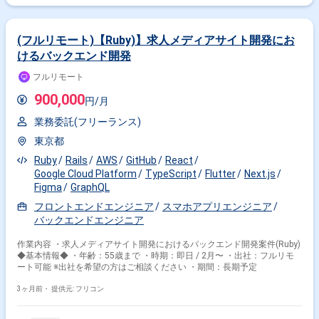
(フルリモート)【Ruby)】求人メディアサイト開発にお
けるバックエンド開発
フルリモート
900,000
円/月
業務委託(フリーランス)
東京都
Ruby
Rails
AWS
GitHub
React
Google Cloud Platform
TypeScript
Flutter
Next.js
Figma
GraphQL
フロントエンドエンジニア
スマホアプリエンジニア
バックエンドエンジニア
作業内容 ・求人メディアサイト開発におけるバックエンド開発案件(Ruby)
◆基本情報◆ ・年齢：55歳まで ・時期：即日 / 2月〜 ・出社：フルリモ
ート可能 ※出社を希望の方はご相談ください ・期間：長期予定
3ヶ月前・
提供元: フリコン