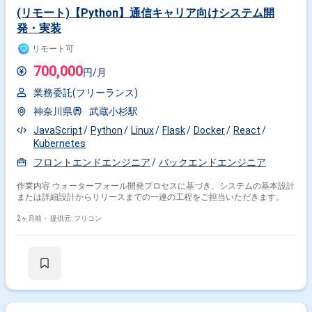
(リモート)【Python】通信キャリア向けシステム開
発・実装
リモート可
700,000
円/月
業務委託(フリーランス)
神奈川県
武蔵小杉駅
JavaScript
Python
Linux
Flask
Docker
React
Kubernetes
フロントエンドエンジニア
バックエンドエンジニア
作業内容 ウォーターフォール開発プロセスに基づき、システムの基本設計
または詳細設計からリリースまでの一連の工程をご担当いただきます。
2ヶ月前・
提供元: フリコン