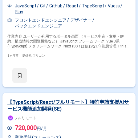
JavaScript
Git
GitHub
React
TypeScript
Vue.js
Play
フロントエンドエンジニア
デザイナー
バックエンドエンジニア
作業内容 ユーザーが利用するポータル画面 （サービス申込・変更・解
約、構成情報の閲覧機能など） JavaScript フレームワーク: Vue 3系
(TypeScript) メタフレームワーク: Nuxt (SSR は使わない) 状態管理: Pinia
開発環境: Vite 単体テスト: Vitest ブラウザテスト(E2E): Playwright APIクラ
イアント: aspida API Mock: msw コンポーネントカタログ: Histoire CI/CD:
2ヶ月前・
提供元: フリコン
Github Actions API開発: Qmonus Plugin Builder Python 3.10
【TypeScript/React/フルリモート】特許申請支援AIサ
ービス機能追加開発(SE)
フルリモート
720,000
円/月
業務委託(フリーランス)