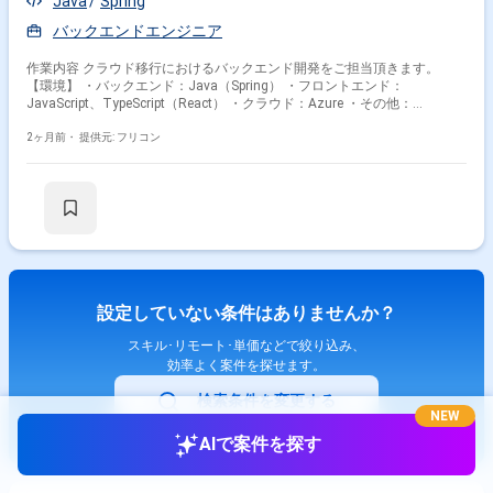
Java
Spring
バックエンドエンジニア
作業内容 クラウド移行におけるバックエンド開発をご担当頂きます。
【環境】 ・バックエンド：Java（Spring） ・フロントエンド：
JavaScript、TypeScript（React） ・クラウド：Azure ・その他：
GraphQL、Redis、figmaなど
2ヶ月前・
提供元: フリコン
設定していない条件はありませんか？
スキル･リモート･単価などで絞り込み、
効率よく案件を探せます。
検索条件を変更する
NEW
AIで案件を探す