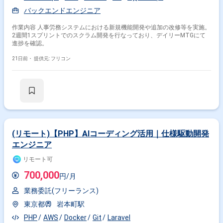
バックエンドエンジニア
作業内容 人事労務システムにおける新規機能開発や追加の改修等を実施。
2週間1スプリントでのスクラム開発を行なっており、デイリーMTGにて
進捗を確認。
21日前・
提供元: フリコン
(リモート)【PHP】AIコーディング活用｜仕様駆動開発
エンジニア
リモート可
700,000
円/月
業務委託(フリーランス)
東京都
岩本町駅
PHP
AWS
Docker
Git
Laravel