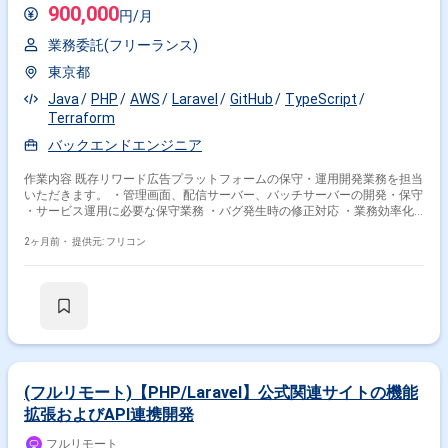
MySQL や Spanner を利用し、Docker などのコンテナ技術や GitHub
900,000
円/月
Actions などの CI/CD 基盤、GCP を中心としたクラウドサービスを活用し
て開発・運用を行っております。 関わるサービス・プロダクト ■募集背景
業務委託(フリーランス)
増員のため
東京都
Java
PHP
AWS
Laravel
GitHub
TypeScript
Terraform
バックエンドエンジニア
作業内容 既存リワード広告プラットフォームの保守・運用開発業務を担当
いただきます。 ・管理画面、配信サーバー、バッチサーバーの開発・保守
・サービス運用に必要な保守業務 ・バグ発生時の修正対応 ・業務効率化
のための機能追加 ・インフラ整備 ・ビジネスサイドからの実装問合せ対
応 ・メディアやMMPとの接続連携テストのログ確認 ・配信サーバーの計
2ヶ月前・
提供元: フリコン
測ログへの項目追加 ・管理画面での操作ログ記録機能の追加実装 ・バッ
チサーバーのECS移行作業
(フルリモート)【PHP/Laravel】公式関連サイトの機能
拡張およびAPI連携開発
フルリモート