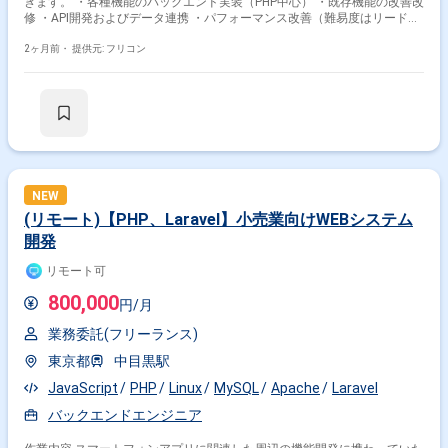
きます。 ・各種機能のバックエンド実装（PHP中心） ・既存機能の改善改
修 ・API開発およびデータ連携 ・パフォーマンス改善（難易度はリード層
がサポート） ・運用保守対応
2ヶ月前・
提供元: フリコン
NEW
(リモート)【PHP、Laravel】小売業向けWEBシステム
開発
リモート可
800,000
円/月
業務委託(フリーランス)
東京都
中目黒駅
JavaScript
PHP
Linux
MySQL
Apache
Laravel
バックエンドエンジニア