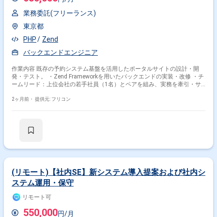
業務委託(フリーランス)
東京都
PHP
Zend
バックエンドエンジニア
作業内容 既存の予約システム基盤を活用したポータルサイトの設計・開
発・テスト。 ・Zend Frameworkを用いたバックエンドの実装・改修 ・チ
ームリード：上位会社の若手社員（1名）とペアを組み、実務を牽引・サ
ポート ・顧客とのオンライン会議を通じた要件調整・進捗報告 ・毎日の
朝会・夕会によるリモート進捗管理
2ヶ月前・
提供元: フリコン
(リモート)【社内SE】新システム導入提案および社内シ
ステム運用・保守
リモート可
550,000
円/月