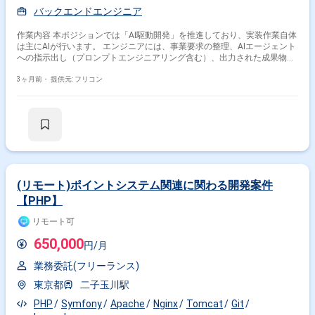
バックエンドエンジニア
作業内容 本ポジションでは「AI駆動開発」を推進しており、実装作業自体
は主にAIが行います。 エンジニアには、事業要求の整理、AIエージェント
への指示出し（プロンプトエンジニアリング含む）、出力された成果物の
レビューといった、上流工程およびAIマネジメントの役割を期待していま
す
3ヶ月前・
提供元: フリコン
掛け合わせ条件で絞り込む
フレームワークで絞り込む
PHP × Laravel
PHP × CakePHP
PHP × FuelPHP
(リモート)ポイントシステム関連に関わる開発案件
職種で絞り込む
【PHP】
PHP × サーバーサイドエンジニア
リモート可
PHP × フロントエンドエンジニア
650,000
円/月
PHP × アプリケーションエンジニア
業務委託(フリーランス)
業界で絞り込む
東京都
二子玉川駅
PHP × サービス
PHP × EC
PHP × ソーシャルゲーム
PHP
Symfony
Apache
Nginx
Tomcat
Git