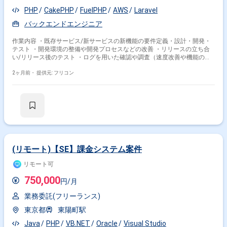
PHP
CakePHP
FuelPHP
AWS
Laravel
バックエンドエンジニア
作業内容 ・既存サービス/新サービスの新機能の要件定義・設計・開発・
テスト ・開発環境の整備や開発プロセスなどの改善 ・リリースの立ち合
い/リリース後のテスト ・ログを用いた確認や調査（速度改善や機能の動
作テスト）
2ヶ月前・
提供元: フリコン
(リモート)【SE】課金システム案件
リモート可
750,000
円/月
業務委託(フリーランス)
東京都
東陽町駅
Java
PHP
VB.NET
Oracle
Visual Studio