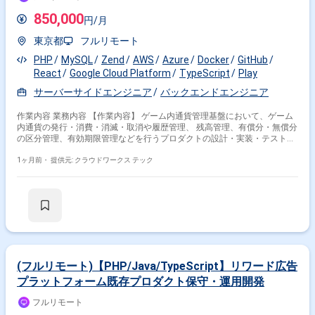
850,000
円/月
東京都
フルリモート
PHP
MySQL
Zend
AWS
Azure
Docker
GitHub
React
Google Cloud Platform
TypeScript
Play
サーバーサイドエンジニア
バックエンドエンジニア
作業内容 業務内容 【作業内容】 ゲーム内通貨管理基盤において、ゲーム
内通貨の発行・消費・消滅・取消や履歴管理、 残高管理、有償分・無償分
の区分管理、有効期限管理などを行うプロダクトの設計・実装・テストを
担当していただきます。 また、各種課金プラットフォームとの連携処理や
サブスクリプション対応、 デベロッパー向け管理サイトの機能拡充・改善
1ヶ月前・
提供元: クラウドワークス テック
など、プロダクト運用機能の整備も行っていただきます。 さらに、現行プ
ロダクトと後継プロダクトの並行運用において、プロダクトを理解したう
えでの適切な利用者サポート対応や 他部署との折衝、追加機能の開発や改
善など、プロダクト開発・運用全般に携わっていただきます。 【ポジショ
ンの魅力】 複数のゲームタイトルに共通して提供される決済・ゲーム内通
貨基盤の開発・運用に携わることで、 クリティカルで高い信頼性が求めら
れるシステムの設計・実装経験を積むことができます。 また、後継プロダ
クト開発やプロダクト全体の改善活動を通じて、 要件定義や設計などの上
流工程やプロダクトマネジメントに近い領域にも関与でき、 技術的なスキ
(フルリモート)【PHP/Java/TypeScript】リワード広告
ルとビジネス理解の両面を成長させていただけます。 【開発環境】 開発
プラットフォーム既存プロダクト保守・運用開発
言語として Go, PHP, TypeScript を利用しており、フレームワークやライブ
ラリとして Goa, Godog, Echo, oapi-codegen, React, Storybook,
フルリモート
Playwright, Zend Framework などを使用しております。 データベースは