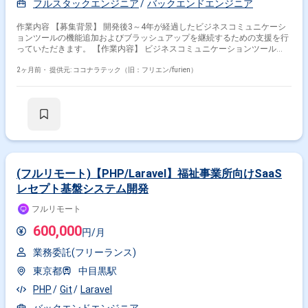
フルスタックエンジニア
バックエンドエンジニア
作業内容 【募集背景】 開発後3～4年が経過したビジネスコミュニケーシ
ョンツールの機能追加およびブラッシュアップを継続するための支援を行
っていただきます。 【作業内容】 ビジネスコミュニケーションツール
（チャット、タスク管理、資料管理などを備えたWebアプリ・ネイティブ
アプリ）の基本設計からテストまで一貫してご担当いただきます。既存機
2ヶ月前・
提供元: ココナラテック（旧：フリエン/furien）
能の改善や追加開発を行い、ベンチマークを重視しながら機能よりも速度
を落とさないようパフォーマンスを意識した開発を行っていただきます。
また、週1回のミーティングで開発要望の優先度を決定し、それに基づい
て実装・改修を進めていただきます。 【求める人物像】 Webアプリ・ネ
イティブアプリ双方の特性を理解し、フロントエンドからバックエンド、
DBまで一貫した開発に主体的に取り組んでいただける方を求めています。
既存システムのブラッシュアップにおいて、速度やパフォーマンスを意識
した改善提案ができる方です。チーム内のミーティングでの優先度決定に
積極的に参加し、柔軟にコミュニケーションを取って開発を推進できる方
(フルリモート)【PHP/Laravel】福祉事業所向けSaaS
が望ましいです。 【ポジションの魅力】 チャット、タスク管理、資料管
レセプト基盤システム開発
理など多機能なビジネスコミュニケーションツールの開発に携わること
で、Webアプリとネイティブアプリ双方の知見を深めることができます。
フルリモート
フロントエンドからバックエンド、DBまで一貫して担当することで、フル
スタックなスキルセットを磨くことができます。性能改善やベンチマーク
600,000
円/月
を重視した開発を通じて、高トラフィックなサービス運用に必要な経験も
身につけることができます。 【開発環境】 PHP / Laravel、React、React
業務委託(フリーランス)
Native、Docker、MySQLを用いたWebアプリおよびネイティブアプリの開
発環境です。
東京都
中目黒駅
PHP
Git
Laravel