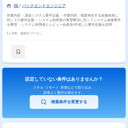
SE
バックエンドエンジニア
作業内容 ・課金システム要件定義 ・作業内容：都度発生する改修依頼に
対しての要件定義 ・システム利用者の要望事項に沿ってシステム改修要件
を整理 ・システム利用者とレビュー会参加/作成した要件定義を説明 ・開
発環境：VB.NET、Oracle、VisualStudio ・工程：プロジェクト管理、要
件定義
3ヶ月前・
提供元: フリコン
設定していない条件はありませんか？
スキル･リモート･単価などで絞り込み、
効率よく案件を探せます。
検索条件を変更する