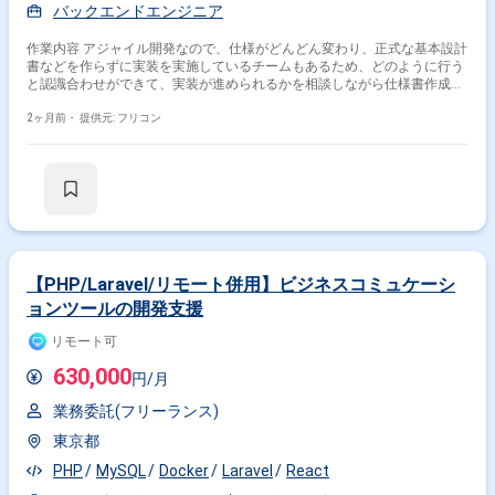
バックエンドエンジニア
作業内容 アジャイル開発なので、仕様がどんどん変わり、正式な基本設計
書などを作らずに実装を実施しているチームもあるため、どのように行う
と認識合わせができて、実装が進められるかを相談しながら仕様書作成を
行うこととなります。
2ヶ月前・
提供元: フリコン
【PHP/Laravel/リモート併用】ビジネスコミュケーシ
ョンツールの開発支援
リモート可
630,000
円/月
業務委託(フリーランス)
東京都
PHP
MySQL
Docker
Laravel
React