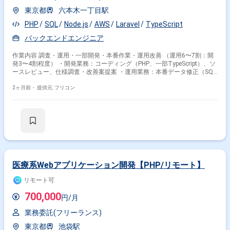
東京都
六本木一丁目駅
PHP
SQL
Node.js
AWS
Laravel
TypeScript
バックエンドエンジニア
作業内容 調査・運用・一部開発・本番作業・運用改善 （運用6〜7割：開
発3〜4割程度） ・開発業務：コーディング（PHP、一部TypeScript）、ソ
ースレビュー、仕様調査・改善案提案 ・運用業務：本番データ修正（SQL
クエリ/ツール実行）、エラー調査対応
2ヶ月前・
提供元: フリコン
医療系Webアプリケーション開発【PHP/リモート】
リモート可
700,000
円/月
業務委託(フリーランス)
東京都
池袋駅