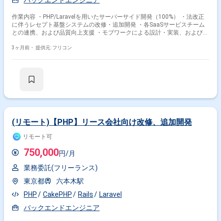
バックエンドエンジニア
作業内容 ・PHP/Laravelを用いたサーバーサイド開発（100%） ・法改正
に伴うレセプト基盤システムの改修・追加開発 ・各SaaSサービスチーム
との連携、および品質向上支援 ・モブワークによる設計・実装、および習
熟したタスクの個人作業
3ヶ月前・
提供元: フリコン
(リモート)【PHP】リース会社向け改修、追加開発
リモート可
750,000
円/月
業務委託(フリーランス)
東京都
六本木駅
PHP
CakePHP
Rails
Laravel
バックエンドエンジニア