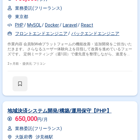
業務委託(フリーランス)
東京都
PHP
MySQL
Docker
Laravel
React
フロントエンドエンジニア
バックエンドエンジニア
作業内容 会員制Webプラットフォームの機能改善・追加開発をご担当いた
だきます。 さらなるユーザー体験向上を目指して改善を進めているフェー
ズです。 定例ミーティング（週1回）で優先度を整理しながら、速度を落
とさずに機能追加・ブラッシュアップを行うことが求められます。
2ヶ月前・
提供元: フリコン
地域決済システム開発/構築/運用保守【PHP】
650,000
円/月
業務委託(フリーランス)
大阪府
汐見橋駅