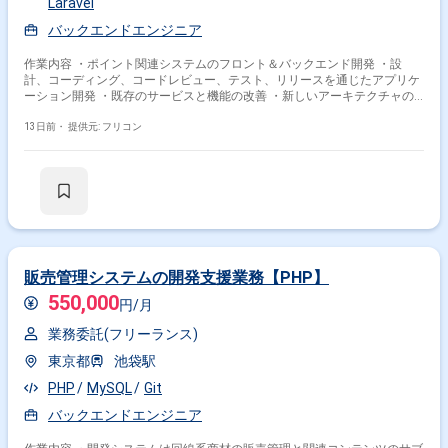
Laravel
特徴で絞り込む
バックエンドエンジニア
PHP × 副業
PHP × 在宅・リモート
作業内容 ・ポイント関連システムのフロント＆バックエンド開発 ・設
計、コーディング、コードレビュー、テスト、リリースを通じたアプリケ
ーション開発 ・既存のサービスと機能の改善 ・新しいアーキテクチャの
その他の条件で検索する
導入、スケーラブルなシステムの設計、リファクタリング ・開発環境の改
善（例：CI/CD、テスト自動化） ・制作サポート（オンコール） ・トラブ
13日前・
提供元: フリコン
ル時のサービスのトラブルシューティング
その他開発言語・スキルから探す
Laravel
CakePHP
FuelPHP
Symfony
JavaScript
MySQL
AWS
Java
Linux
HTML
その他の職種から探す
販売管理システムの開発支援業務【PHP】
サーバーサイドエンジニア
バックエンドエンジニア
550,000
円/月
フロントエンドエンジニア
PM
業務委託(フリーランス)
スマホアプリエンジニア
東京都
池袋駅
PHP
MySQL
Git
バックエンドエンジニア