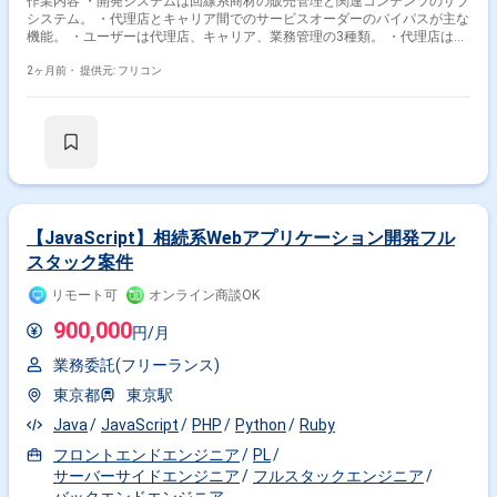
作業内容 ・開発システムは回線系商材の販売管理と関連コンテンツのサブ
システム。 ・代理店とキャリア間でのサービスオーダーのバイパスが主な
機能。 ・ユーザーは代理店、キャリア、業務管理の3種類。 ・代理店は
WEB画面とSFTPでのファイルアップロード、一部APIを利用。 キャリアは
主にAPIを使用し、一部FTP系のファイルIFもある。 ・管理画面ではサービ
2ヶ月前・
提供元: フリコン
スオーダーの検索機能や回線状態確認機能が提供される。
【JavaScript】相続系Webアプリケーション開発フル
スタック案件
リモート可
オンライン商談OK
900,000
円/月
業務委託(フリーランス)
東京都
東京駅
Java
JavaScript
PHP
Python
Ruby
フロントエンドエンジニア
PL
サーバーサイドエンジニア
フルスタックエンジニア