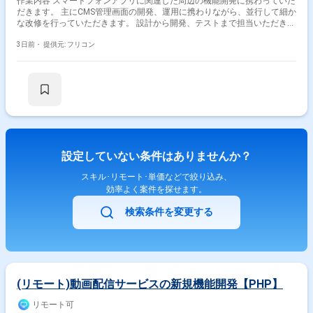
作業内容 スマートフォンアプリに関連した周辺の機能開発に携わっていた
だきます。 主にCMS管理画面の開発、運用に携わりながら、並行して細か
な改修を行っていただきます。 設計から開発、テストまで担当いただきま
す。 ※デザインやネイティブアプリの開発は別ベンダーが開発。 環境とし
てはLAMP環境（Linux、Apache、MySQL、PHP）で 主にフレームワーク
3日前・
提供元: フリコン
はLaravelを使用しており、フロントはJavaScript（jQuery）、インフラ周
りはAWS環境です。
設定していない条件はありませんか？
スキル･リモート･単価などで絞り込み、
効率よく案件を探せます。
検索条件を変更する
(リモート)動画配信サービスの新規機能開発【PHP】
リモート可