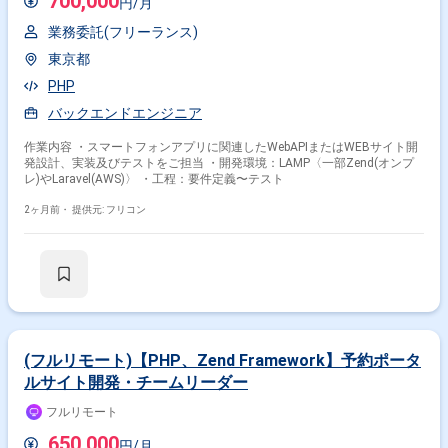
700,000
円/月
業務委託(フリーランス)
東京都
PHP
バックエンドエンジニア
作業内容 ・スマートフォンアプリに関連したWebAPIまたはWEBサイト開
発設計、実装及びテストをご担当 ・開発環境：LAMP〈一部Zend(オンプ
レ)やLaravel(AWS)〉 ・工程：要件定義〜テスト
2ヶ月前・
提供元: フリコン
(フルリモート)【PHP、Zend Framework】予約ポータ
ルサイト開発・チームリーダー
フルリモート
650,000
円/月