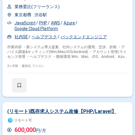
業務委託(フリーランス)
東京都
渋谷駅
JavaScript
PHP
AWS
Azure
Google Cloud Platform
社内SE
ヘルプデスク
バックエンドエンジニア
作業内容 ・新システム導入提案、社内システムの運用、交渉、折衝 ・デ
バイス調達&キッティング(Win/Mac/iOS/Android) ・アカウント管理/ライ
センス管理 ・ヘルプデスク ・開発環境 Win、Mac、iOS、Android、Azure
AD、Entra ID、Google WorkSpace、SaaS、AWS、GCP
2ヶ月前・
提供元: フリコン
(リモート)既存求人システム改修【PHP/Laravel】
リモート可
600,000
円/月