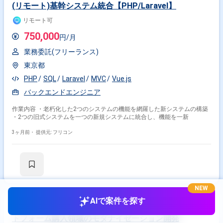
(リモート)基幹システム統合【PHP/Laravel】
リモート可
750,000
円/月
業務委託(フリーランス)
東京都
PHP
SQL
Laravel
MVC
Vue.js
バックエンドエンジニア
作業内容 ・⽼朽化した2つのシステムの機能を網羅した新システムの構築
・2つの旧式システムを⼀つの新規システムに統合し、機能を⼀新
3ヶ月前・
提供元: フリコン
NEW
AIで案件を探す
【PHP/TypeScript/React/フルリモート】決済プラッ
トフォーム購入領域のモダナイゼーション開発