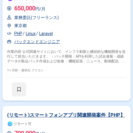
650,000
円/月
業務委託(フリーランス)
東京都
PHP
Linux
Laravel
バックエンドエンジニア
作業内容 公式関連サイトにおいて、インフラ刷新と継続的な機能開発を並
行して担当いただきます。 ・バッチ開発：APIを利用した試合速報・成績
データの取込バッチ作成および改修 ・機能拡張：ニュース、動画配信、ラ
イブ配信に関連する新機能の実装 ・運用保守：既存システムの安定稼働に
向けたドキュメント作成およびメンテナンス ・AWS環境におけるパフォ
1ヶ月前・
提供元: フリコン
ーマンス最適化を考慮したサーバーサイド開発
(リモート)スマートフォンアプリ関連開発案件【PHP】
リモート可