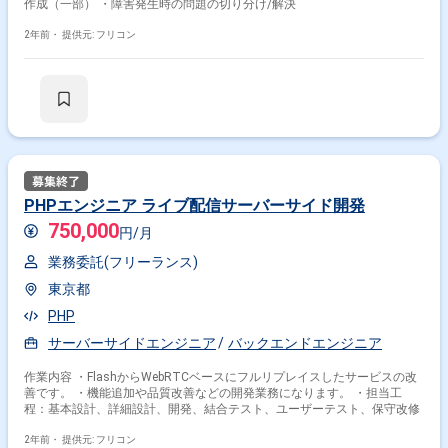
作成（一部） ・障害発生時の問題の切り分け/解決
2年前・
提供元: フリコン
PHPエンジニア ライブ配信サーバーサイド開発
750,000
円/月
業務委託(フリーランス)
東京都
PHP
サーバーサイドエンジニア
バックエンドエンジニア
作業内容 ・FlashからWebRTCベースにフルリプレイスしたサービスの改
善です。 ・機能追加や品質改善などの開発業務になります。 ・担当工
程：基本設計、詳細設計、開発、結合テスト、ユーザーテスト、保守改修
2年前・
提供元: フリコン