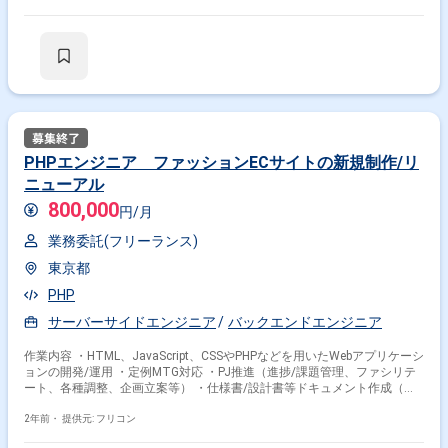
PHPエンジニア ファッションECサイトの新規制作/リ
掛け合わせ条件で絞り込む
ニューアル
フレームワークで絞り込む
800,000
円/月
PHP × Laravel
PHP × CakePHP
PHP × FuelPHP
業務委託(フリーランス)
東京都
職種で絞り込む
PHP
PHP × バックエンドエンジニア
サーバーサイドエンジニア
バックエンドエンジニア
PHP × フロントエンドエンジニア
作業内容 ・HTML、JavaScript、CSSやPHPなどを用いたWebアプリケーシ
PHP × アプリケーションエンジニア
ョンの開発/運用 ・定例MTG対応 ・PJ推進（進捗/課題管理、ファシリテ
ート、各種調整、企画立案等） ・仕様書/設計書等ドキュメント作成（一
業界で絞り込む
部） ・追加開発 ・運用保守
2年前・
提供元: フリコン
PHP × サービス
PHP × EC
PHP × ソーシャルゲーム