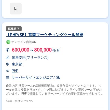
特徴で絞り込む
PHP × 副業
PHP × 在宅・リモート
その他の条件で検索する
【PHP/SE】営業マーケティングツール開発
その他開発言語・スキルから探す
オンライン商談OK
Laravel
CakePHP
FuelPHP
Symfony
600,000
800,000
〜
円/月
JavaScript
MySQL
AWS
Java
Linux
HTML
業務委託(フリーランス)
その他の職種から探す
東京都
サーバーサイドエンジニア
バックエンドエンジニア
PHP
フロントエンドエンジニア
PM
サーバーサイドエンジニア
SE
スマホアプリエンジニア
作業内容 営業ツールの新規機能追加、改修作業がメインとなります。 ツ
ール自体は複数ありますが、1つ例に挙げるオンライン商談ツール等がご
ざいます。 PHPで開発しているサーバーサイドの要件定義から携わってい
ただきます。
4年前・
提供元: フリコン