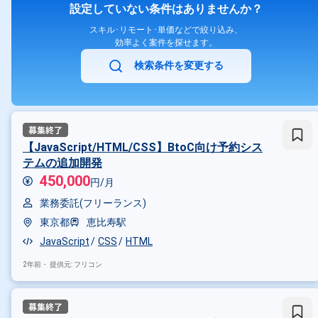
設定していない条件はありませんか？
スキル･リモート･単価などで絞り込み、
効率よく案件を探せます。
検索条件を変更する
【JavaScript/HTML/CSS】BtoC向け予約シス
テムの追加開発
450,000
円/月
業務委託(フリーランス)
東京都
恵比寿駅
JavaScript
CSS
HTML
2年前・
提供元: フリコン