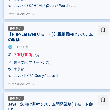
Java
CSS
HTML
jQuery
WordPress
4年前・
提供元: フリコン
【PHP/Laravel(リモート)】乗組員向けシステム
の改修
リモート可
700,000
円/月
業務委託(フリーランス)
東京都
Java
PHP
jQuery
Laravel
3年前・
提供元: フリコン
Java 卸向け基幹システム開発業務(リモート併
用)