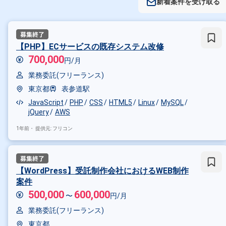
新着案件を受け取る
【PHP】ECサービスの既存システム改修
700,000
円/月
業務委託(フリーランス)
東京都
表参道駅
JavaScript
PHP
CSS
HTML5
Linux
MySQL
jQuery
AWS
1年前・
提供元: フリコン
【WordPress】受託制作会社におけるWEB制作
案件
500,000
600,000
〜
円/月
業務委託(フリーランス)
東京都