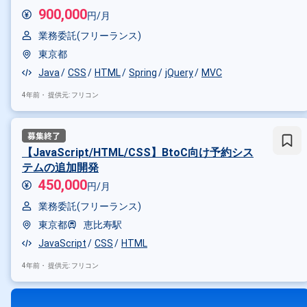
900,000
円/月
業務委託(フリーランス)
東京都
Java
CSS
HTML
Spring
jQuery
MVC
4年前・
提供元: フリコン
【JavaScript/HTML/CSS】BtoC向け予約シス
テムの追加開発
450,000
円/月
業務委託(フリーランス)
東京都
恵比寿駅
JavaScript
CSS
HTML
4年前・
提供元: フリコン