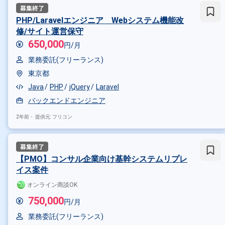
PHP/Laravelエンジニア Webシステム機能改
修/サイト運営保守
650,000
円/月
業務委託(フリーランス)
東京都
Java
PHP
jQuery
Laravel
バックエンドエンジニア
掛け合わせ条件で絞り込む
2年前・
提供元: フリコン
フレームワークで絞り込む
JavaScript × React
JavaScript
【PMO】コンサル企業向け基幹システムリプレ
職種で絞り込む
イス案件
JavaScript × フロントエンドエ
オンライン商談OK
750,000
業界で絞り込む
円/月
業務委託(フリーランス)
JavaScript × サービス
JavaScr