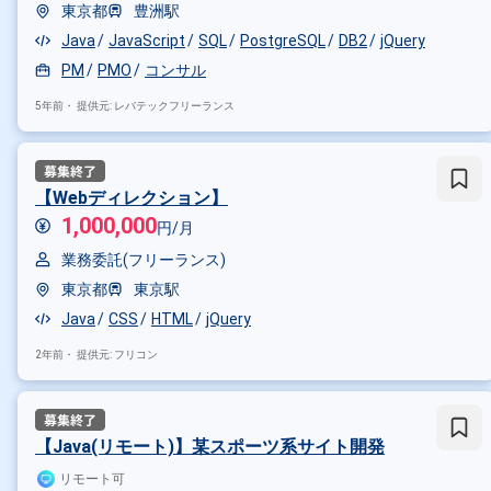
東京都
豊洲駅
特徴で絞り込む
Java
JavaScript
SQL
PostgreSQL
DB2
jQuery
JavaScript × 副業
JavaScri
PM
PMO
コンサル
5年前・
提供元: レバテックフリーランス
その他の条件で検索する
その他開発言語・スキルから探す
【Webディレクション】
Vue.js
jQuery
Node.js
An
1,000,000
円/月
その他の職種から探す
業務委託(フリーランス)
フロントエンドエンジニア
サ
東京都
東京駅
Java
CSS
HTML
jQuery
2年前・
提供元: フリコン
【Java(リモート)】某スポーツ系サイト開発
リモート可