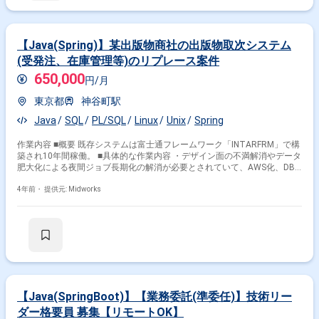
【Java(Spring)】某出版物商社の出版物取次システム
(受発注、在庫管理等)のリプレース案件
650,000
円/月
東京都
神谷町駅
Java
SQL
PL/SQL
Linux
Unix
Spring
作業内容 ■概要 既存システムは富士通フレームワーク「INTARFRM」で構
築され10年間稼働。 ■具体的な作業内容 ・デザイン面の不満解消やデータ
肥大化による夜間ジョブ長期化の解消が必要とされていて、AWS化、DB
再選定(Oracle脱却)、フレームワーク「SpringBoot」を採用、などによる
システム再構築を行います。 ■開発環境： ■プログラミング言語：
4年前・
提供元: Midworks
Java(Spring) 等 ■作業工程：基本設計～システムテスト
【Java(SpringBoot)】【業務委託(準委任)】技術リー
ダー格要員 募集【リモートOK】