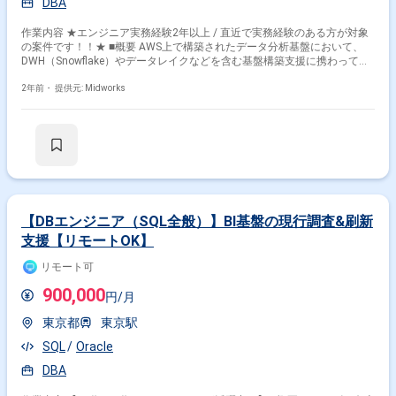
DBA
作業内容 ★エンジニア実務経験2年以上 / 直近で実務経験のある方が対象
の案件です！！★ ■概要 AWS上で構築されたデータ分析基盤において、
DWH（Snowflake）やデータレイクなどを含む基盤構築支援に携わってい
ただきます。AWSインフラ部分の構築メンバーは既に揃っており、データ
連携や加工、可視化までを一貫して設計・構築できるスキルを持つ方を募
2年前・
提供元: Midworks
集しています。DBAまたはCI/CD方式の検討経験者が対象です。 ■具体的
な業務内容 ・データ分析基盤の構築（データレイク、DWH、データマー
ト） ・SnowflakeやTableauを利用した可視化環境の設計・構築 ・SQLコ
ーディング規約の策定およびパフォーマンスチューニング ・Flywayなどを
活用したDDL/DMLリリース方式の設計 ・CI/CDパイプラインの設計および
静的解析ツール導入 ・Dockerイメージのスキャンやセキュリティ対応の検
討
【DBエンジニア（SQL全般）】BI基盤の現行調査&刷新
支援【リモートOK】
リモート可
900,000
円/月
東京都
東京駅
SQL
Oracle
DBA