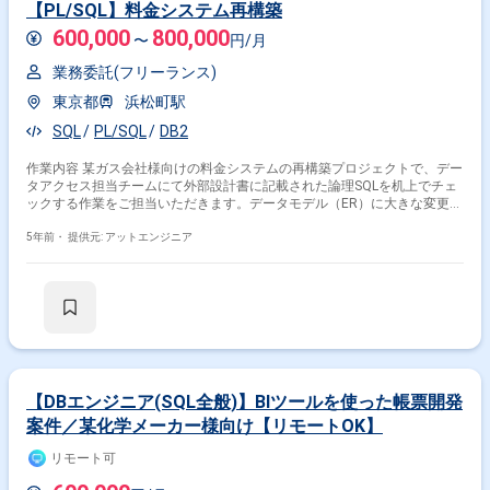
【PL/SQL】料金システム再構築
600,000
800,000
〜
円/月
業務委託(フリーランス)
東京都
浜松町駅
SQL
PL/SQL
DB2
作業内容 某ガス会社様向けの料金システムの再構築プロジェクトで、デー
タアクセス担当チームにて外部設計書に記載された論理SQLを机上でチェ
ックする作業をご担当いただきます。データモデル（ER）に大きな変更が
発生しているため、データモデルと突き合わせながらチェックする必要が
あります。
5年前・
提供元: アットエンジニア
【DBエンジニア(SQL全般)】BIツールを使った帳票開発
案件／某化学メーカー様向け【リモートOK】
リモート可