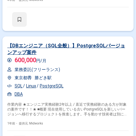
追加開発、DB構築(SQL DB)その他DWH関係の作業をご対応いただきま
す。 <詳細> ・サーバーおよびDB周りの運用保守 ・ユーザー問合せおよび
依頼対応 ・運用改善作業 ・BIツールの保守(BO) <キーワード> ・
PowerShell ・DataFactory ・LogicApps ・Functions ・SharePoint ・SQL
DB ・Oracle ・Stored Procedure
【DBエンジニア（SQL全般）】PostgreSQLバージョ
ンアップ案件
600,000
円/月
業務委託(フリーランス)
東京都
勝どき駅
SQL
Linux
PostgreSQL
DBA
作業内容 ★エンジニア実務経験2年以上 / 直近で実務経験のある方が対象
の案件です！！★ ■概要 現在使用している古いPostgreSQLを新しいバー
ジョンへ移行するプロジェクトを推進します。手を動かす技術者は別にい
るため、計画策定やプロジェクトの指示管理が主な業務となります。
PostgreSQLの移行経験があり、システム運用の知識を持つ方に最適な案件
1年前・
提供元: Midworks
です。 ■具体的な業務内容 ・PostgreSQLのバージョンアッププロジェク
トの推進 ・移行計画書およびWBSの作成 ・システム運用の設定変更およ