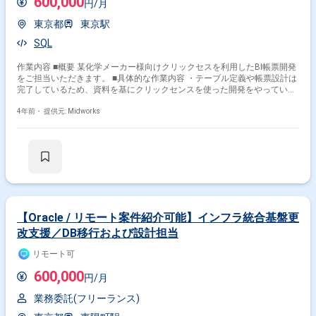
600,000
円/月
東京都
東京駅
SQL
作業内容 ■概要 某化学メーカー様向けクリックセスを利用したBI帳票開発
をご担当いただきます。 ■具体的な作業内容 ・テーブル定義や帳票設計は
完了しているため、資料を基にクリックセンスを使った開発をやっていた
だける方を探しています。 ・DBはSQL ServerでAWS上にシステムは乗っ
ています。 ・元請3名インフラ(AWS・Google Cloud Platform)参画中。
4年前・
提供元: Midworks
【Oracle / リモート案件紹介可能】インフラ統合基盤更
改支援／DB移行および設計担当
リモート可
600,000
円/月
業務委託(フリーランス)