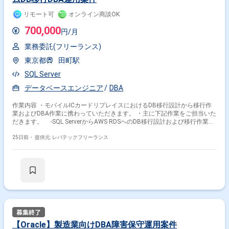
リモート可
オンライン商談OK
700,000
円/月
業務委託(フリーランス)
東京都
田町駅
SQL Server
データベースエンジニア
DBA
作業内容 ・モバイルICカードリプレイスにおけるDB移行設計から移行作
業およびDBA作業に携わっていただきます。 ・主に下記作業をご担当いた
だきます。 -SQL ServerからAWS RDSへのDB移行設計および移行作業の
実行 -移行後のモバイルICカードシステムにおけるDBA作業 -移行手順
書の作成およびデータ整合性検証テストの実施
25日前・
提供元: レバテックフリーランス
【Oracle】製造業向けDBA障害保守運用案件