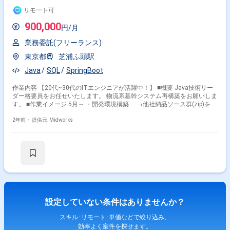
リモート可
900,000
円/月
業務委託(フリーランス)
東京都
芝浦ふ頭駅
Java
SQL
SpringBoot
作業内容 【20代~30代のITエンジニアが活躍中！】 ■概要 Java技術リー
ダー格要員をお任せいたします。 物流系基幹システム再構築をお願いしま
す。 ■作業イメージ 5月～ ・開発環境構築 →他社納品ソース群(zip)を使
って開発環境を構築 ・ソース/ドキュメント構成管理環境構築 →ソース
管理(仮Git)、ドキュメント管理(仮SVN)を対象 ・技術相談 →外部IF、バ
2年前・
提供元: Midworks
ッチも含めた方式面、環境面が中心 ・アプリ基盤FWの必要に応じた修正
・コーディング規約整理 ・プログラマーのトレーニング(アプリ基盤FWを
オフショアに教育) ７月～ ・DevOps環境構築 →ソース、ドキュメント
以外にもCI/CD環境などのDevOps環境整備 ・デプロイ手順整備 ・M/W設
定変更 →TIS担当はDevOps環境＋HaiSurf程度を見込む ・環境利用計画
策定 →テスト計画に応じて、どの面、どのデータ、いつ使うか等 ・
DBA →DB更新フローを整理も ・ジョブ管理(JP1管理) ・ST性能テスト計
画立案、性能テスト実施 等
設定していない条件はありませんか？
スキル･リモート･単価などで絞り込み、
効率よく案件を探せます。