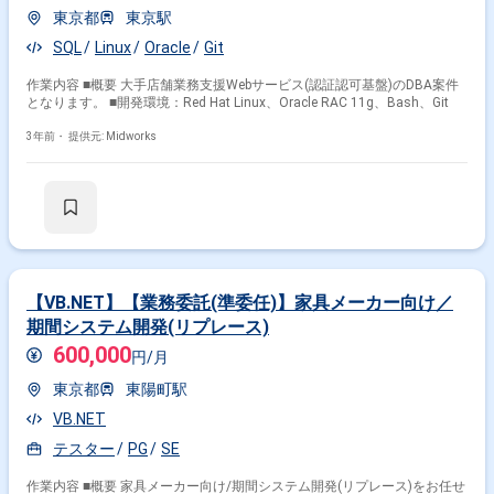
東京都
東京駅
SQL
Linux
Oracle
Git
作業内容 ■概要 大手店舗業務支援Webサービス(認証認可基盤)のDBA案件
となります。 ■開発環境：Red Hat Linux、Oracle RAC 11g、Bash、Git
3年前・
提供元: Midworks
【VB.NET】【業務委託(準委任)】家具メーカー向け／
期間システム開発(リプレース)
600,000
円/月
東京都
東陽町駅
VB.NET
テスター
PG
SE
作業内容 ■概要 家具メーカー向け/期間システム開発(リプレース)をお任せ