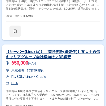
作業内容 【20代~30代のITエンジニアが活躍中！】 ■概要 ・サービス向上
に向けた現行DB分析 及び次期BI構想検討支援 ・現行のDB(Oracle19c・自
前BI)の現状分析、調査 ・アクセスログ解析、SQL解析、課題の洗い出し
・AsIS-ToBe策定 ・FIT-GAP分析 ・上記分析結果に基づいた対応策の検
討、 立案、方針決め ・次期導入製品の検討 ・その他会議体の調整、ファ
2年前・
提供元: Midworks
シリテーション等
【サーバー(Linux系)】【業務委託(準委任)】某大手通信
キャリアグループ会社様向け／DB保守
650,000
円/月
東京都
門前仲町駅
PL/SQL
Linux
Oracle
DBA
作業内容 ■概要 某大手通信キャリアグループ会社様向けDB保守をお任せ
いたします。 ■具体的な作業内容 ・SAP BOからMS PowerBIへBIツールの
移行に伴い要員様を募集します。 ・またPowerBIを利用したモデル、レポ
ートの作成、DWH基盤の保守作業としてデータ連携作成、ツールの作成、
4年前・
提供元: Midworks