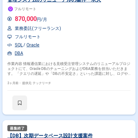
フルリモート
870,000
円/月
業務委託(フリーランス)
フルリモート
SQL
Oracle
DBA
作業内容 情報通信業における見積受注管理システムのリニューアルプロジ
ェクトにて、Oracle DBのチューニングおよびDBA業務を担当いただきま
す。 「クエリの遅延」や「DBの不安定さ」といった課題に対し、ログや
性能を分析して即座に原因を切り分け、最適化に向けた提案・調整を行っ
ていただくポジションです。 ※当案件におきましては、直近参画期間が半
2ヶ月前・
提供元: テックリーチ
年以内の案件が続いている方はお見送りとなります。（但し、企業都合退
場は対象外） ※20代〜30代が中心で活気ある雰囲気です。 ※成長意欲が高
く、スキルを急速に伸ばしたい方に最適 ※将来リーダーを目指す方歓迎 ＝
＝＝＝＝ ※重要※ ▼必ずお読みください▼ 【必須要件】 ・20～30代まで
の方、活躍中！ ・社会人経験必須 ・外国籍の場合、JLPT(N1)もしくは
JPT700点以上のビジネス上級レベル必須 ・週5日稼働必須 ・エンジニア
実務経験3年以上必須 ＝＝＝＝＝ ★本案件の最新の状況は、担当者までお
問合せ下さい。 ★期間：随時～
【DB】次期データベース設計支援案件