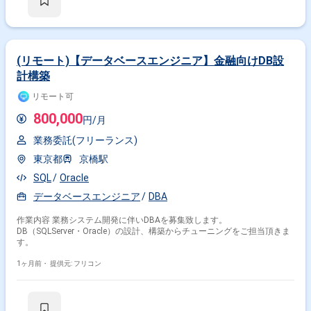
・ベンダーからの納品物の品質管理と評価 勤務開始時には、プロジェクト
の一員として、コミュニケーションを取りながら業務を進めて頂く予定で
す。また、緊急時に出社が必要となる場合がございます。 ----------------------------
-------------------------------------- 直近の参画案件の経験とご希望に併せた案件のご紹
介をさせて頂きます。 弊社は様々なプロジェクトの提案を強みとしており
ますので、お気軽にご相談頂けますと幸いです。 --------------------------------------------
(リモート)【データベースエンジニア】金融向けDB設
---------------------- ※弊社では、法人、請負いの案件は取り扱っておりません。
計構築
リモート可
800,000
円/月
業務委託(フリーランス)
東京都
京橋駅
SQL
Oracle
データベースエンジニア
DBA
作業内容 業務システム開発に伴いDBAを募集致します。
DB（SQLServer・Oracle）の設計、構築からチューニングをご担当頂きま
す。
1ヶ月前・
提供元: フリコン