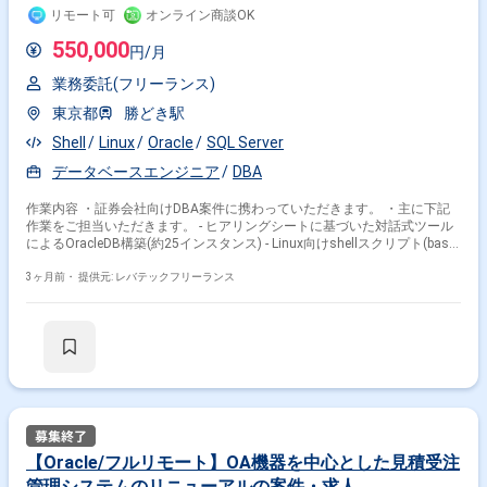
リモート可
オンライン商談OK
550,000
円/月
業務委託(フリーランス)
東京都
勝どき駅
Shell
Linux
Oracle
SQL Server
データベースエンジニア
DBA
作業内容 ・証券会社向けDBA案件に携わっていただきます。 ・主に下記
作業をご担当いただきます。 - ヒアリングシートに基づいた対話式ツール
によるOracleDB構築(約25インスタンス) - Linux向けshellスクリプト(bash)
の新規開発 - 実機における慎重かつ正確な構築、移行作業 - クライアント
からの問い合わせ対応
3ヶ月前・
提供元: レバテックフリーランス
【Oracle/フルリモート】OA機器を中心とした見積受注
管理システムのリニューアルの案件・求人