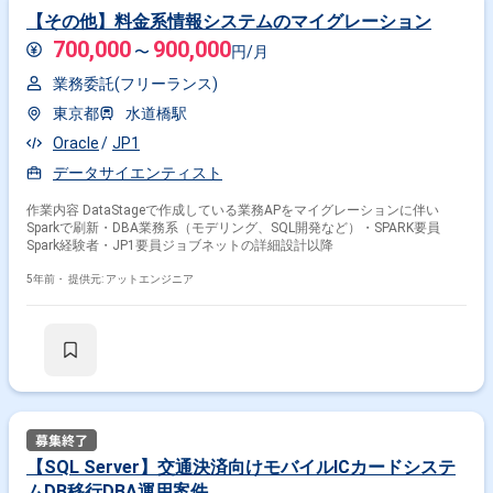
【その他】料金系情報システムのマイグレーション
700,000
900,000
〜
円/月
業務委託(フリーランス)
東京都
水道橋駅
Oracle
JP1
データサイエンティスト
作業内容 DataStageで作成している業務APをマイグレーションに伴い
Sparkで刷新・DBA業務系（モデリング、SQL開発など）・SPARK要員
Spark経験者・JP1要員ジョブネットの詳細設計以降
5年前・
提供元: アットエンジニア
【SQL Server】交通決済向けモバイルICカードシステ
ムDB移行DBA運用案件