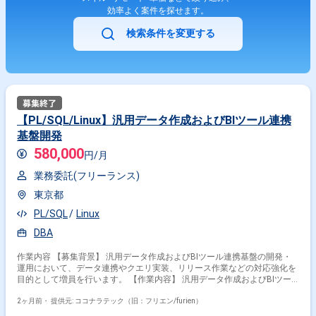
効率よく案件を探せます。
検索条件を変更する
【PL/SQL/Linux】汎用データ作成およびBIツール連携
基盤開発
580,000
円/月
業務委託(フリーランス)
東京都
PL/SQL
Linux
DBA
作業内容 【募集背景】 汎用データ作成およびBIツール連携基盤の開発・
運用において、データ連携やクエリ実装、リリース作業などの対応強化を
目的として増員を行います。 【作業内容】 汎用データ作成およびBIツー
ル連携基盤におけるリリース作業（アプリケーション、バッチ、データベ
ース）を担当していただきます。あわせて、検索・登録・更新・削除など
2ヶ月前・
提供元: ココナラテック（旧：フリエン/furien）
の各種クエリ実装や、発生した障害への対応、利用者からの問い合わせ対