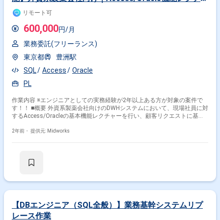
ー＆データ抽出
リモート可
600,000
円/月
業務委託(フリーランス)
東京都
豊洲駅
SQL
Access
Oracle
PL
作業内容 ※エンジニアとしての実務経験が2年以上ある方が対象の案件で
す！！ ■概要 外資系製薬会社向けのDWHシステムにおいて、現場社員に対
するAccess/Oracleの基本機能レクチャーを行い、顧客リクエストに基づ
くデータの抽出および加工を担当するプロジェクトです。PL/SQLやストア
ドプロシージャを活用し、実消化データや活動データの抽出を行い、現場
2年前・
提供元: Midworks
の業務効率化を支援します。 ■具体的な業務内容 ・現場社員向けの
Access/Oracle基本機能レクチャー ・DWHシステムからのデータ抽出およ
び加工 ・PL/SQLを用いたデータ処理 ・ストアドプロシージャの作成およ
び運用 ・Access、SQLに関する技術指導
【DBエンジニア（SQL全般）】業務基幹システムリプ
レース作業