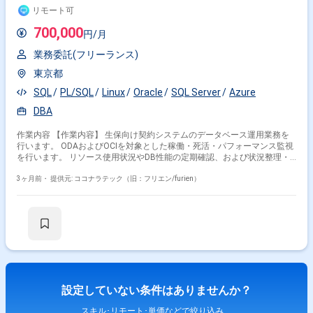
リモート可
700,000
円/月
業務委託(フリーランス)
東京都
SQL
PL/SQL
Linux
Oracle
SQL Server
Azure
DBA
作業内容 【作業内容】 生保向け契約システムのデータベース運用業務を
行います。 ODAおよびOCIを対象とした稼働・死活・パフォーマンス監視
を行います。 リソース使用状況やDB性能の定期確認、および状況整理・
報告を行います。 障害検知時の原因切り分け、サポート照会、復旧対応を
行います。 RMANを使用したバックアップ運用および異常発生時の原因調
3ヶ月前・
提供元: ココナラテック（旧：フリエン/furien）
査を行います。 DB稼働に関わるパラメータの設定変更対応を行います。
顧客からの問い合わせ対応およびSQL Serverに関する調整業務を行いま
す。
設定していない条件はありませんか？
スキル･リモート･単価などで絞り込み、