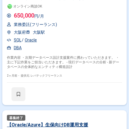
オンライン商談OK
650,000
円/月
業務委託(フリーランス)
大阪府
大阪駅
SQL
Oracle
DBA
作業内容 ・次期データベース設計支援案件に携わっていただきます。 ・
主に下記作業をご担当いただきます。 - 現行データベースの分析 - 新デー
タベースの全体的なエンティティ構造設計
2ヶ月前・
提供元: レバテックフリーランス
【Oracle/Azure】生保向けDB運用支援