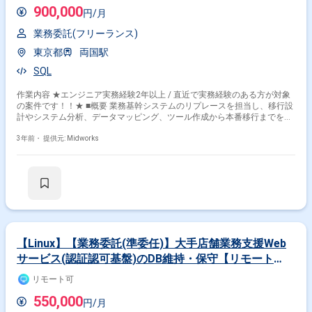
900,000
円/月
業務委託(フリーランス)
東京都
両国駅
SQL
作業内容 ★エンジニア実務経験2年以上 / 直近で実務経験のある方が対象
の案件です！！★ ■概要 業務基幹システムのリプレースを担当し、移行設
計やシステム分析、データマッピング、ツール作成から本番移行までを行
います。移行後のフォローも実施します。 ■具体的な業務内容 ・業務基幹
システムの移行設計および実施 ・データマッピングおよび移行ツール作成
3年前・
提供元: Midworks
・本番移行リハーサルおよび本番移行後の確認作業
【Linux】【業務委託(準委任)】大手店舗業務支援Web
サービス(認証認可基盤)のDB維持・保守【リモート
OK】
リモート可
550,000
円/月