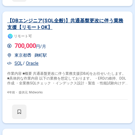
望に併せた案件のご紹介をさせて頂きます。 弊社は様々なプロジェクトの
提案を強みとしておりますので、お気軽にご相談頂けますと幸いです。 ----
-------------------------------------------------------------- ※弊社では、法人、請負いの案件は取り
扱っておりません。
【DBエンジニア(SQL全般)】共通基盤更改に伴う業務
支援【リモートOK】
リモート可
700,000
円/月
東京都
麹町駅
SQL
Oracle
作業内容 ■概要 共通基盤更改に伴う業務支援(DBA)をお任せいたします。
■具体的な作業内容 以下の業務を想定しております。 ・ERDの維持、DDL
作成 ・全業務SQLチェック ・インデックス設計・製造 ・性能試験向けデ
ータ設計・作成 ・結合試験/非機能試験障害解析 ・移行・リリース支援
4年前・
提供元: Midworks