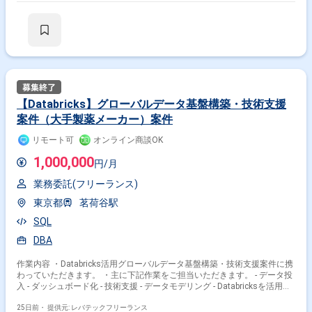
応を行っていただきます。 【求める人物像】 商用データを取り扱う業務
のため、細部まで注意を払い慎重に作業を進められる方を求めています。
自ら情報収集や調査を行い、主体的に課題解決へ取り組める方にマッチす
るポジションです。 【ポジションの魅力】 BIツール連携基盤に関わるこ
とで、データベースまわりの知見だけでなく、BIツールや運用業務に関す
る知識も広く身につけていただけます。クエリ実装やリリース作業を通じ
て、データ基盤における実務経験を着実に積むことができます。 【開発環
境】 PL/SQLを用いたデータベース開発環境およびLinux環境上でのバッ
チ・クエリ実装を中心とした構成となります。
【Databricks】グローバルデータ基盤構築・技術支援
案件（大手製薬メーカー）案件
リモート可
オンライン商談OK
1,000,000
円/月
業務委託(フリーランス)
東京都
茗荷谷駅
SQL
DBA
作業内容 ・Databricks活用グローバルデータ基盤構築・技術支援案件に携
わっていただきます。 ・主に下記作業をご担当いただきます。 - データ投
入 - ダッシュボード化 - 技術支援 - データモデリング - Databricksを活用し
た社内勉強会の実施 - データ活用推進
25日前・
提供元: レバテックフリーランス