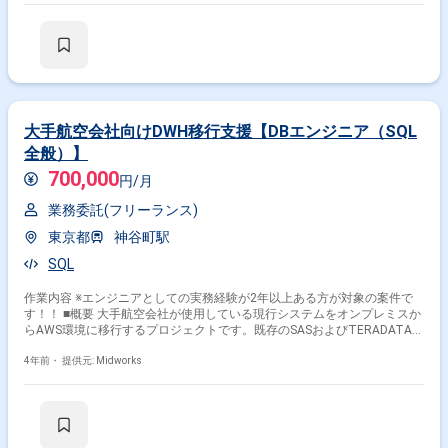
その他の条件で検索する
その他開発言語・スキルから探す
Java
Python
Oracle
JavaScript
Linux
大手航空会社向けDWH移行支援【DBエンジニア（SQL
AWS
PHP
Spring
C#
HTML
全般）】
700,000
その他の職種から探す
円/月
業務委託(フリーランス)
サーバーサイドエンジニア
バックエンドエンジニア
東京都
神谷町駅
データベースエンジニア
フロントエンドエンジニア
SQL
インフラエンジニア
作業内容 ※エンジニアとしての実務経験が2年以上ある方が対象の案件で
す！！ ■概要 大手航空会社が使用している現行システムをオンプレミスか
らAWS環境に移行するプロジェクトです。既存のSASおよびTERADATAで
構成されたDWHをSASおよびSnowflakeに移行する作業に加え、移行計画
の立案や技術検証を担当します。移行に伴うアプリケーション改修やバー
4年前・
提供元: Midworks
ジョンアップ対応など、アーキテクト視点での業務を求められる案件で
す。 ■具体的な業務内容 ・SASおよびSnowflakeへのDWH移行計画の立案
・現行環境の調査および技術検証の実施 ・DWH移行に伴うアプリケーシ
ョン改修方式の検討 ・SASのバージョンアップに関する修正方針の策定 ・
新環境（AWS）のETLおよびDWH構築支援