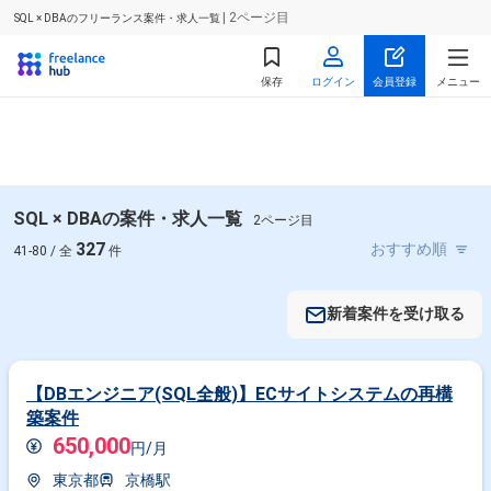
| 2ページ目
SQL × DBAのフリーランス案件・求人一覧
保存
ログイン
会員登録
メニュー
SQL × DBAの案件・求人一覧
2ページ目
327
41-80 / 全
件
新着案件を受け取る
【DBエンジニア(SQL全般)】ECサイトシステムの再構
築案件
650,000
円/月
東京都
京橋駅