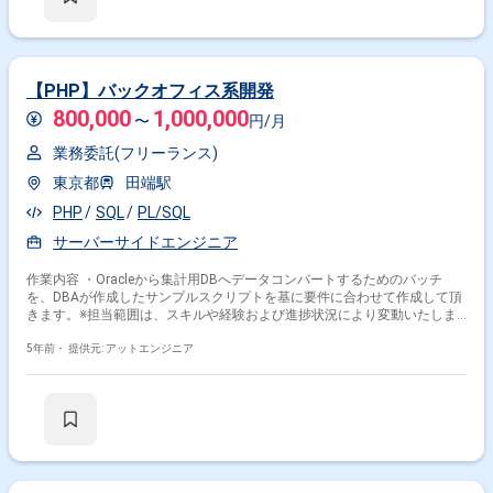
【PHP】バックオフィス系開発
800,000
1,000,000
〜
円/月
業務委託(フリーランス)
東京都
田端駅
PHP
SQL
PL/SQL
サーバーサイドエンジニア
作業内容 ・Oracleから集計用DBへデータコンバートするためのバッチ
を、DBAが作成したサンプルスクリプトを基に要件に合わせて作成して頂
きます。※担当範囲は、スキルや経験および進捗状況により変動いたしま
す。
5年前・
提供元: アットエンジニア