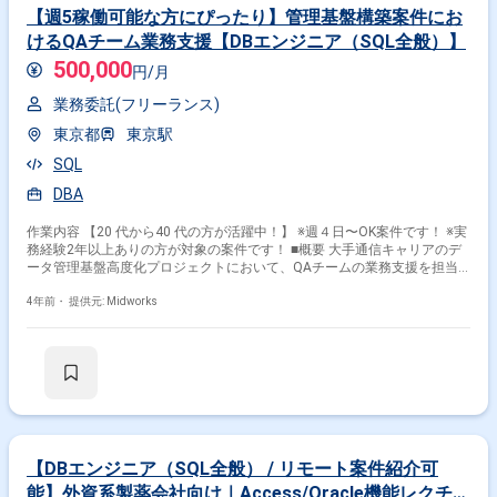
【週5稼働可能な方にぴったり】管理基盤構築案件にお
けるQAチーム業務支援【DBエンジニア（SQL全般）】
500,000
円/月
業務委託(フリーランス)
東京都
東京駅
SQL
DBA
作業内容 【20 代から40 代の方が活躍中！】 ※週４日〜OK案件です！ ※実
務経験2年以上ありの方が対象の案件です！ ■概要 大手通信キャリアのデ
ータ管理基盤高度化プロジェクトにおいて、QAチームの業務支援を担当
します。SIer担当者や情シス部門との調整を行い、日々の運用サポートに
取り組んでいただきます。 ■具体的な業務内容 ・通信キャリア向けのデー
4年前・
提供元: Midworks
タ管理基盤プロジェクトにおけるQA業務支援 ・情シス部門およびSIer担当
者との調整業務 ・SQLを使用した基本的なデータ操作 ・メンバーのタスク
割り振りおよび進捗管理 ・日常的な運用サポート 勤務開始時には、プロ
ジェクトの一員として、コミュニケーションを取りながら業務を進めて頂
く予定です。また、緊急時に出社が必要となる場合がございます。 ------------
------------------------------------------------------ 直近の参画案件の経験とご希望に併せた案
件のご紹介をさせて頂きます。 弊社は様々なプロジェクトの提案を強みと
しておりますので、お気軽にご相談頂けますと幸いです。 ----------------------------
-------------------------------------- ※弊社では、法人、請負いの案件は取り扱っておりま
【DBエンジニア（SQL全般） / リモート案件紹介可
せん。
能】外資系製薬会社向け｜Access/Oracle機能レクチャ