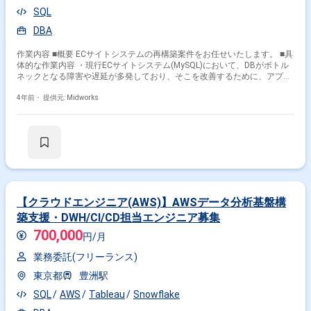
SQL
DBA
作業内容 ■概要 ECサイトシステムの再構築案件をお任せいたします。 ■具
体的な作業内容 ・現行ECサイトシステム(MySQL)において、DBがボトル
ネックとなる障害や遅延が多発しており、そこを改善するために、アプリ
ケーション層、データ層の両面から再構築の検討を進めたい。 ・アプリケ
ーション層では、フロントアプリとバック業務アプリを分割しシステム負
4年前・
提供元: Midworks
荷分散を試みるこれに応じて、データ層でもフロントデータとバックデー
タを分散管理したい。 ・相互の整合性はAPIやレプリケーション、DBリン
ク等の選択肢をもとに検討したい。
【クラウドエンジニア(AWS)】AWSデータ分析基盤構
築支援・DWH/CI/CD担当エンジニア募集
700,000
円/月
業務委託(フリーランス)
東京都
豊洲駅
SQL
AWS
Tableau
Snowflake