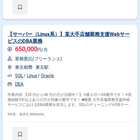
び手順書作成 ・移行作業の指示管理および進捗管理
【サーバー（Linux系）】某大手店舗業務支援Webサー
ビスのDBA業務
650,000
円/月
業務委託(フリーランス)
東京都
東京駅
SQL
Linux
Oracle
DBA
作業内容 【20 代から40 代の方が活躍中！】 ※週４日〜OK案件です！ ※実
務経験2年以上ありの方が対象の案件です！ ■概要 大手店舗業務支援Web
サービスにおけるDBA業務を担当します。SQLのチューニングやDBテーブ
ル設計のレビュー、Oracleの負荷状況モニタリングが主な作業内容です。
■具体的な業務内容 ・SQLチューニングとインデックス最適化 ・DBテーブ
4年前・
提供元: Midworks
ル設計のレビュー ・Oracleの負荷状況のモニタリング（OEM/AWR/ASHの
利用） ・ER図をもとにリレーション構築および性能測定の実施 勤務開始
時には、プロジェクトの一員として、コミュニケーションを取りながら業
務を進めて頂く予定です。また、緊急時に出社が必要となる場合がござい
ます。 ------------------------------------------------------------------ 直近の参画案件の経験とご希