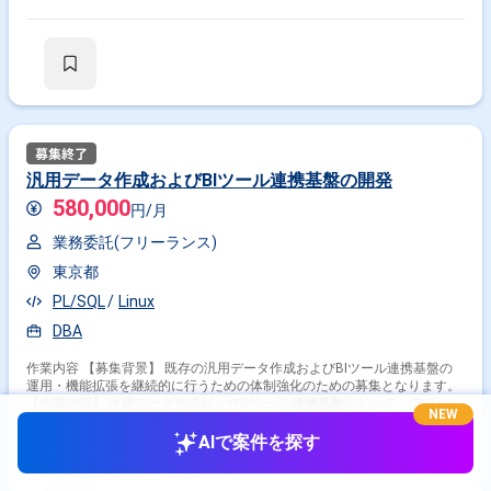
汎用データ作成およびBIツール連携基盤の開発
580,000
円/月
業務委託(フリーランス)
東京都
PL/SQL
Linux
DBA
作業内容 【募集背景】 既存の汎用データ作成およびBIツール連携基盤の
運用・機能拡張を継続的に行うための体制強化のための募集となります。
【作業内容】 汎用データ作成およびBIツール連携基盤において、アプリケ
NEW
ーション、バッチ、データベースのリリース作業を担当いただきます。 検
索・登録・更新・削除といった各種クエリの実装や修正対応を行っていた
2ヶ月前・
提供元: ココナラテック（旧：フリエン/furien）
AIで案件を探す
だきます。 障害発生時の原因調査や復旧対応を行い、必要に応じて改善提
案をしていただきます。 ユーザーや関連部門からの問い合わせ対応を行