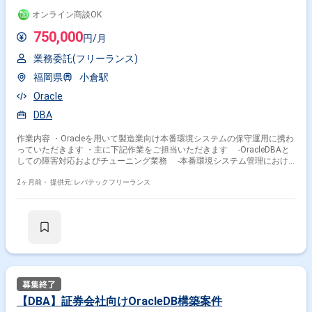
オンライン商談OK
750,000
円/月
業務委託(フリーランス)
福岡県
小倉駅
Oracle
DBA
作業内容 ・Oracleを用いて製造業向け本番環境システムの保守運用に携わ
っていただきます ・主に下記作業をご担当いただきます -OracleDBAと
しての障害対応およびチューニング業務 -本番環境システム管理におけ
る業務支援
2ヶ月前・
提供元: レバテックフリーランス
【DBA】証券会社向けOracleDB構築案件