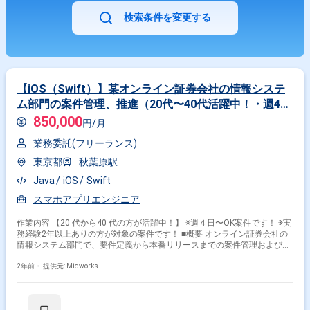
検索条件を変更する
【iOS（Swift）】某オンライン証券会社の情報システ
ム部門の案件管理、推進（20代〜40代活躍中！・週4日
以上稼働可能な方にぴったり！）
850,000
円/月
業務委託(フリーランス)
東京都
秋葉原駅
Java
iOS
Swift
スマホアプリエンジニア
作業内容 【20 代から40 代の方が活躍中！】 ※週４日〜OK案件です！ ※実
務経験2年以上ありの方が対象の案件です！ ■概要 オンライン証券会社の
情報システム部門で、要件定義から本番リリースまでの案件管理および推
進を行います。開発フェーズは外部ベンダーに委託しており、主にベンダ
ーコントロールが業務の中心です。 ■具体的な業務内容 ・情報システム部
2年前・
提供元: Midworks
門における案件管理および推進 ・要件定義から本番リリースまでのプロジ
ェクトマネジメント ・外部ベンダーのコントロールと調整 ・Javaを使用
したシステム開発のサポート ・プロジェクト進行における技術的な支援