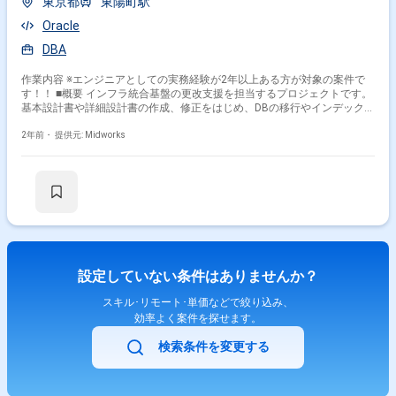
東京都
東陽町駅
Oracle
DBA
作業内容 ※エンジニアとしての実務経験が2年以上ある方が対象の案件で
す！！ ■概要 インフラ統合基盤の更改支援を担当するプロジェクトです。
基本設計書や詳細設計書の作成、修正をはじめ、DBの移行やインデックス
設計など、データベース関連の業務を幅広く担当していただきます。
Oracle RACやData Guard、GoldenGateといったOracle環境における高度
2年前・
提供元: Midworks
な知識が求められます。 ■具体的な業務内容 ・基本設計書および詳細設計
書の作成、修正 ・SQLの作成および修正 ・データベースの移行作業（計
画・実行） ・インデックスの設計および最適化 ・Oracle RAC、Data
Guard、GoldenGateを用いた作業 ・DB周辺ミドルウェアの構築や運用支
援
設定していない条件はありませんか？
スキル･リモート･単価などで絞り込み、
効率よく案件を探せます。
検索条件を変更する