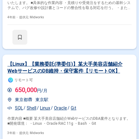
いたします。 ■具体的な作業内容 ・見積りや受発注をするための基幹シス
テムで、バグ改修や設計書とコードの整合性を取る対応を行う。 ・また対
応箇所から随時テストを実施していく。 ■開発環境： ■プログラミング言
語：VB.NET 等
4年前・
提供元: Midworks
【Linux】【業務委託(準委任)】某大手美容店舗紹介
WebサービスのDB維持・保守案件【リモートOK】
掛け合わせ条件で絞り込む
リモート可
職種で絞り込む
650,000
円/月
SQL × データベースエンジニア
東京都
東京駅
SQL × インフラエンジニア
SQL
Shell
Linux
Oracle
Git
SQL × データサイエンティスト
作業内容 ■概要 某大手美容店舗紹介WebサービスのDBA案件となります。
特徴で絞り込む
■開発環境： ・Linux ・Oracle RAC 11g ・Bash ・Git
3年前・
SQL × 副業
提供元: Midworks
SQL × 在宅・リモート