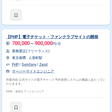
【PHP】電子チケット・ファンクラブサイトの開発
掛け合わせ条件で絞り込む
700,000
900,000
〜
円/月
フレームワークで絞り込む
業務委託(フリーランス)
PHP × Laravel
PHP × CakePHP
PHP × FuelPHP
東京都
人形町駅
PHP
Symfony
Zend
職種で絞り込む
サーバーサイドエンジニア
PHP × バックエンドエンジニア
作業内容 公式サイトの電子チケット予約管理システムの構築にあたってい
PHP × サーバーサイドエンジニア
ただきます。
PHP × フロントエンドエンジニア
5年前・
提供元: アットエンジニア
PHP × アプリケーションエンジニア
業界で絞り込む
PHP × サービス
PHP × EC
PHP × ソーシャルゲーム