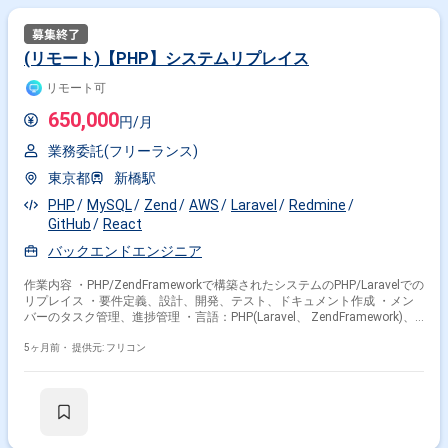
(リモート)【PHP】システムリプレイス
リモート可
650,000
円/月
業務委託(フリーランス)
東京都
新橋駅
PHP
MySQL
Zend
AWS
Laravel
Redmine
GitHub
React
バックエンドエンジニア
作業内容 ・PHP/ZendFrameworkで構築されたシステムのPHP/Laravelでの
リプレイス ・要件定義、設計、開発、テスト、ドキュメント作成 ・メン
バーのタスク管理、進捗管理 ・言語：PHP(Laravel、 ZendFramework)、
React or Livewire ・DB：MySQL ・その他：AWS、 IDCFクラウド、
Redmine、 Github
5ヶ月前・
提供元: フリコン