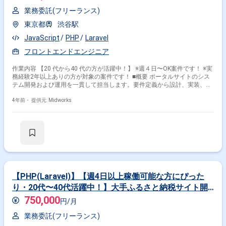
業務委託(フリーランス)
東京都
渋谷駅
JavaScript
PHP
Laravel
フロントエンドエンジニア
作業内容 【20 代から40 代の方が活躍中！】 ※週４日〜OK案件です！ ※実
務経験2年以上ありの方が対象の案件です！ ■概要 ポータルサイトのシス
テム開発および運用を一貫して担当します。要件定義から設計、実装、保
守運用までを担い、幅広いスキルを活かしてサービスを提供します。 ■具
体的な業務内容 ・ポータルサイトの要件定義および設計 ・PHPおよび
4年前・
提供元: Midworks
Laravelを使用したWebアプリケーション開発 ・API開発および連携の設
計・実装 ・フロントエンド（JavaScript）の設計および開発 ・保守運用お
よび継続的な改善対応 勤務開始時には、プロジェクトの一員として、コミ
ュニケーションを取りながら業務を進めて頂く予定です。また、緊急時に
出社が必要となる場合がございます。 ----------------------------------------------------------------
-- 直近の参画案件の経験とご希望に併せた案件のご紹介をさせて頂きま
す。 弊社は様々なプロジェクトの提案を強みとしておりますので、お気軽
にご相談頂けますと幸いです。 ------------------------------------------------------------------ ※弊
社では、法人、請負いの案件は取り扱っておりません。
【PHP(Laravel)】【週4日以上稼働可能な方にぴった
り・20代〜40代活躍中！】大手ふるさと納税サイト開
発！システム構築に挑戦
750,000
円/月
業務委託(フリーランス)