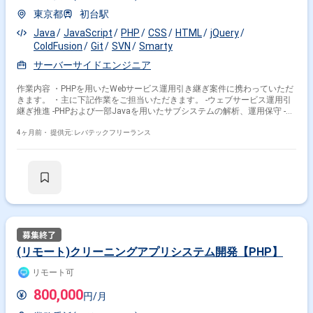
東京都
初台駅
Java
JavaScript
PHP
CSS
HTML
jQuery
ColdFusion
Git
SVN
Smarty
サーバーサイドエンジニア
作業内容 ・PHPを用いたWebサービス運用引き継ぎ案件に携わっていただ
きます。 ・主に下記作業をご担当いただきます。 -ウェブサービス運用引
継ぎ推進 -PHPおよび一部Javaを用いたサブシステムの解析、運用保守 -ア
ーキテクチャ設計 -実装方針策定 -コードレビュー -若手、中堅エンジニア
への技術指導
4ヶ月前・
提供元: レバテックフリーランス
(リモート)クリーニングアプリシステム開発【PHP】
リモート可
800,000
円/月