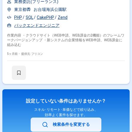
業務委託(フリーランス)
東京都
お台場海浜公園駅
PHP
SQL
CakePHP
Zend
バックエンドエンジニア
作業内容 ・クラウドサイト（WEB申請、WEB課金の2機能）のフレームワ
ークバージョンアップ ・新システムの企業情報をWEB申請、WEB課金に
組み込む
5ヶ月前・
提供元: フリコン
設定していない条件はありませんか？
スキル･リモート･単価などで絞り込み、
効率よく案件を探せます。
検索条件を変更する