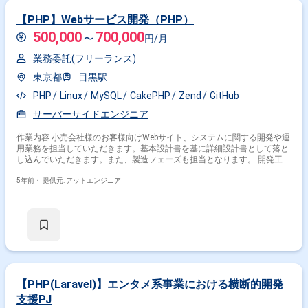
ェクトの提案を強みとしておりますので、お気軽にご相談頂けますと幸い
です。 ------------------------------------------------------------------ ※弊社では、法人、請負いの
【PHP】Webサービス開発（PHP）
案件は取り扱っておりません。
500,000
700,000
〜
円/月
業務委託(フリーランス)
東京都
目黒駅
PHP
Linux
MySQL
CakePHP
Zend
GitHub
サーバーサイドエンジニア
作業内容 小売会社様のお客様向けWebサイト、システムに関する開発や運
用業務を担当していただきます。基本設計書を基に詳細設計書として落と
し込んでいただきます。また、製造フェーズも担当となります。 開発工程
詳細設計, 実装, 単体テスト, 結合テスト, システムテスト, 運用・保守
5年前・
提供元: アットエンジニア
【PHP(Laravel)】エンタメ系事業における横断的開発
支援PJ