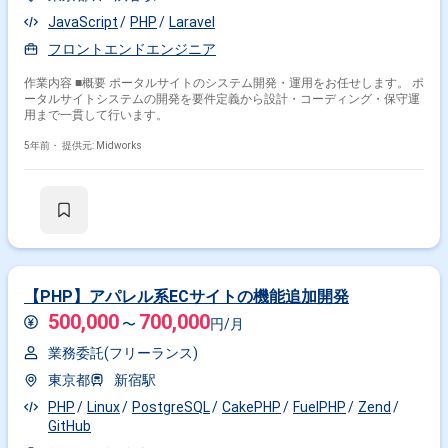
JavaScript
PHP
Laravel
フロントエンドエンジニア
作業内容 ■概要 ポータルサイトのシステム開発・運用をお任せします。 ポ
ータルサイトシステムの開発を要件定義から設計・コーディング・保守運
用まで一貫して行います。
5年前・
提供元: Midworks
【PHP】アパレル系ECサイトの機能追加開発
500,000
700,000
〜
円/月
業務委託(フリーランス)
東京都
新宿駅
PHP
Linux
PostgreSQL
CakePHP
FuelPHP
Zend
GitHub