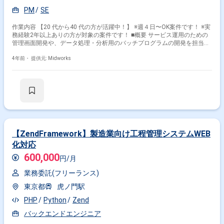
PM
SE
作業内容 【20 代から40 代の方が活躍中！】 ※週４日〜OK案件です！ ※実
務経験2年以上ありの方が対象の案件です！ ■概要 サービス運用のための
管理画面開発や、データ処理・分析用のバッチプログラムの開発を担当い
ただきます。将来的にはCTOとしてのキャリアパスも可能です。 ■具体的
な作業内容 ・管理画面の開発（標準的なWEBアプリもしくはSPA） ・デ
4年前・
提供元: Midworks
ータ処理や分析バッチプログラムの開発 ・RDBを使ったアプリケーション
開発 ・WEBサービスの開発、HTML/CSSの知識活用 ・AWSやGCPなどの
クラウドサービスを利用したシステム構築 ・フロントエンド: React、
TypeScript ・バックエンド: Go, MySQL 採用支援Webシステム 再構築及
び機能追加 ■概要 既存のPHP5、Zendフレームワークで構築された採用支
援Webシステムを、PHP7およびLaravelを用いて再構築し、新たな機能追
加を行います。 ■具体的な作業内容 ・システムの再構築 ・新機能の追加
・PHP7およびLaravelでの開発 医療系Webシステムのバックエンド開発 ■
概要 クリニック向けのWEBサイトや電子カルテ、予約アプリなどの開発
【ZendFramework】製造業向け工程管理システムWEB
を担当します。PHPとLaravelを使い、アジャイル開発手法でプロジェクト
化対応
を進めます。 ■具体的な作業内容 ・PHP（Laravel）を使用した開発 ・
AWSを利用したシステム構築 ・基本設計以降の開発 ・リーダーシップの
600,000
円/月
発揮 上級システムエンジニア☆即日〜中長期歓迎 ■概要 国内No.1の動画
配信オールインワンシステムを活用したカスタマイズ開発、新規サービス
業務委託(フリーランス)
開発、機能追加開発を行います。 ■具体的な作業内容 ・新規サービスの開
東京都
虎ノ門駅
発、機能追加 ・フロント/バックエンドのWebAPI開発 ・アーキテクト選
定、基本設計 ・顧客対応、要件定義 【開発系PM】上級PM募集 ■概要 大
PHP
Python
Zend
手メディア・コンテンツホルダ向け動画配信サイトの新規および既存案件
の開発プロジェクトをリードします。プロジェクト計画から進行管理、リ
バックエンドエンジニア
ソース管理まで幅広く担当します。 ■具体的な作業内容 ・プロジェクト計