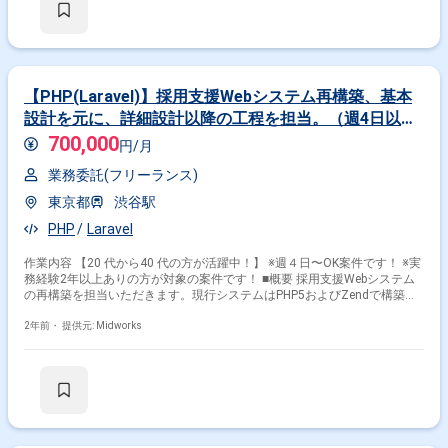
【PHP(Laravel)】採用支援Webシステム再構築、基本
設計を元に、詳細設計以降の工程を担当。（週4日以上
稼働可能な方にぴったり・20代〜40代活躍中！）
700,000
円/月
業務委託(フリーランス)
東京都
渋谷駅
PHP
Laravel
作業内容 【20 代から40 代の方が活躍中！】 ※週４日〜OK案件です！ ※実
務経験2年以上ありの方が対象の案件です！ ■概要 採用支援Webシステム
の再構築を担当いただきます。現行システムはPHP5およびZendで構築さ
れており、PHP7とLaravelを用いた再構築および機能追加を実施します。
基本設計を基に、詳細設計以降の工程を主に担当していただきます。 ■具
2年前・
提供元: Midworks
体的な業務内容 ・PHP7およびLaravelを用いた再構築作業 ・詳細設計およ
び実装、テストの実施 ・既存システムのコードレビューおよび改修 ・機
能追加に伴う新規開発作業 ・プロジェクト進行に伴う課題解決のサポート
勤務開始時には、プロジェクトの一員として、コミュニケーションを取り
ながら業務を進めて頂く予定です。また、緊急時に出社が必要となる場合
がございます。 ------------------------------------------------------------------ 直近の参画案件の経
験とご希望に併せた案件のご紹介をさせて頂きます。 弊社は様々なプロジ