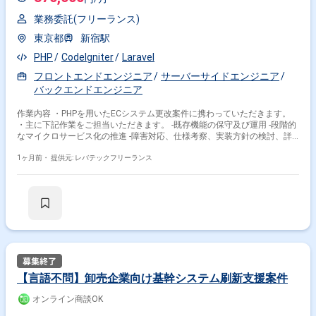
業務委託(フリーランス)
東京都
新宿駅
PHP
CodeIgniter
Laravel
フロントエンドエンジニア
サーバーサイドエンジニア
バックエンドエンジニア
作業内容 ・PHPを用いたECシステム更改案件に携わっていただきます。
・主に下記作業をご担当いただきます。 -既存機能の保守及び運用 -段階的
なマイクロサービス化の推進 -障害対応、仕様考察、実装方針の検討、詳
細設計
1ヶ月前・
提供元: レバテックフリーランス
【言語不問】卸売企業向け基幹システム刷新支援案件
オンライン商談OK