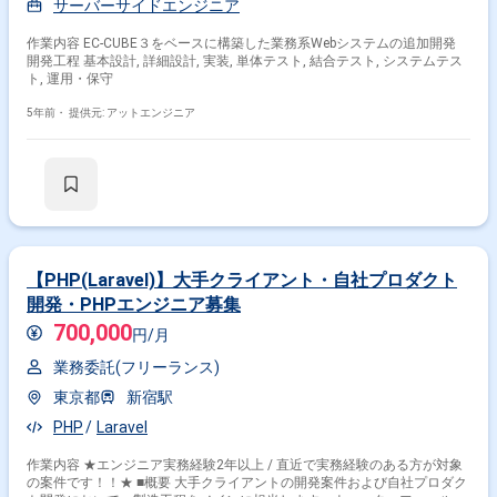
サーバーサイドエンジニア
作業内容 EC-CUBE３をベースに構築した業務系Webシステムの追加開発
開発工程 基本設計, 詳細設計, 実装, 単体テスト, 結合テスト, システムテス
ト, 運用・保守
5年前・
提供元: アットエンジニア
【PHP(Laravel)】大手クライアント・自社プロダクト
開発・PHPエンジニア募集
700,000
円/月
業務委託(フリーランス)
東京都
新宿駅
PHP
Laravel
作業内容 ★エンジニア実務経験2年以上 / 直近で実務経験のある方が対象
の案件です！！★ ■概要 大手クライアントの開発案件および自社プロダク