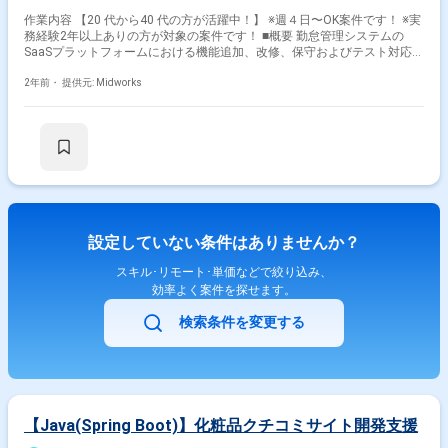
作業内容 【20 代から40 代の方が活躍中！】 ※週４日〜OK案件です！ ※実
務経験2年以上ありの方が対象の案件です！ ■概要 勤怠管理システムの
SaaSプラットフォームにおける機能追加、改修、保守およびテスト対応の
案件です。PHPおよびVue.jsまたはReactを使用した開発経験が求められま
す。システム全体の基本設計から結合テストまでを担当し、Linuxおよび
2年前・
提供元: Midworks
AWS/GCPを用いた開発環境で、独力で開発できる方が対象です。 ■具体的
な業務内容 ・PHPおよびVue.jsまたはReactを用いたシステム機能追加、
改修 ・基本設計および詳細設計の作成 ・MySQLを使用したDB設計および
チューニング ・Webセキュリティ対策を考慮したシステム開発 ・Linuxお
よびAWS/GCP環境での開発対応 ・結合テストおよび総合テストの実施 勤
務開始時には、プロジェクトの一員として、コミュニケーションを取りな
がら業務を進めて頂く予定です。また、緊急時に出社が必要となる場合が
ございます。 ------------------------------------------------------------------ 直近の参画案件の経験
とご希望に併せた案件のご紹介をさせて頂きます。 弊社は様々なプロジェ
設定していない条件はありませんか？
クトの提案を強みとしておりますので、お気軽にご相談頂けますと幸いで
す。 ------------------------------------------------------------------ ※弊社では、法人、請負いの案
スキル･リモート･単価などで絞り込み、
件は取り扱っておりません。
効率よく案件を探せます。
検索条件を変更する
【Java(Spring Boot)】化粧品クチコミサイト開発支援