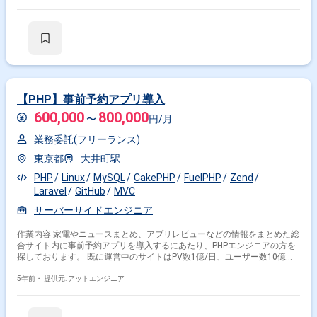
運用・保守
【PHP】事前予約アプリ導入
600,000
800,000
〜
円/月
業務委託(フリーランス)
東京都
大井町駅
PHP
Linux
MySQL
CakePHP
FuelPHP
Zend
Laravel
GitHub
MVC
サーバーサイドエンジニア
作業内容 家電やニュースまとめ、アプリレビューなどの情報をまとめた総
合サイト内に事前予約アプリを導入するにあたり、PHPエンジニアの方を
探しております。 既に運営中のサイトはPV数1億/日、ユーザー数10億人
ほどとなっている為、高負荷を想定した設計をお願いする事となります。
要件はある程度決まっている為、設計から参加頂きますがFWや他使用ツ
5年前・
提供元: アットエンジニア
ールなどは共に考えて頂きたいと思っております。 開発工程 基本設計, 詳
細設計, 実装, 単体テスト, 結合テスト, システムテスト, 運用・保守