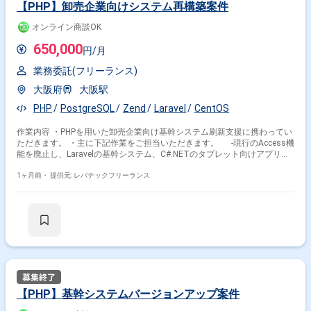
【PHP】卸売企業向けシステム再構築案件
オンライン商談OK
650,000
円/月
業務委託(フリーランス)
大阪府
大阪駅
PHP
PostgreSQL
Zend
Laravel
CentOS
作業内容 ・PHPを用いた卸売企業向け基幹システム刷新支援に携わってい
ただきます。 ・主に下記作業をご担当いただきます。 -現行のAccess機
能を廃止し、Laravelの基幹システム、C#.NETのタブレット向けアプリ、
およびローコードツールへの機能移行をご担当いただきます。
1ヶ月前・
提供元: レバテックフリーランス
【PHP】基幹システムバージョンアップ案件