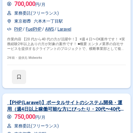
700,000
円/月
業務委託(フリーランス)
東京都
六本木一丁目駅
PHP
FuelPHP
AWS
Laravel
作業内容 【20 代から40 代の方が活躍中！】 ※週４日〜OK案件です！ ※実
務経験2年以上ありの方が対象の案件です！ ■概要 エンタメ業界の自社サ
ービスを提供するクライアントのプロジェクトで、横断事業部として複数
のサービスを支援します。PHP（独自フレームワーク）とLaravelを使用し
た開発を行い、レガシー環境の保守や改修も担当します。 ■具体的な作業
2年前・
提供元: Midworks
内容 ・物販サービス、通販、オークション、CtoC領域の支援開発 ・
PHP（独自フレームワーク）とLaravelを用いたシステム開発 ・レガシー環
境の保守・改修作業 ・ユーザー購買力を上げるための施策実施 勤務開始
時には、プロジェクトの一員として、コミュニケーションを取りながら業
務を進めて頂く予定です。また、緊急時に出社が必要となる場合がござい
ます。 ------------------------------------------------------------------ 直近の参画案件の経験とご希
望に併せた案件のご紹介をさせて頂きます。 弊社は様々なプロジェクトの
提案を強みとしておりますので、お気軽にご相談頂けますと幸いです。 ----
-------------------------------------------------------------- ※弊社では、法人、請負いの案件は取り
【PHP(Laravel)】ポータルサイトのシステム開発・運
扱っておりません。
用（週4日以上稼働可能な方にぴったり・20代〜40代活
躍中！）
750,000
円/月
業務委託(フリーランス)