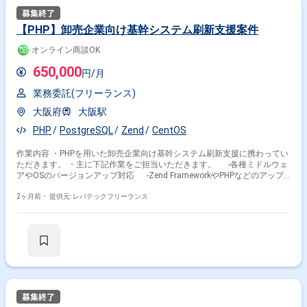
【PHP】卸売企業向け基幹システム刷新支援案件
オンライン商談OK
650,000
円/月
業務委託(フリーランス)
大阪府
大阪駅
PHP
PostgreSQL
Zend
CentOS
作業内容 ・PHPを用いた卸売企業向け基幹システム刷新支援に携わってい
ただきます。 ・主に下記作業をご担当いただきます。 -各種ミドルウェ
アやOSのバージョンアップ対応 -Zend FrameworkやPHPなどのアップ
デート -PostgreSQLのアップデート -CentOSの移行対応
2ヶ月前・
提供元: レバテックフリーランス