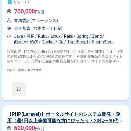
リモート可
700,000
円/月
業務委託(フリーランス)
東京都
六本木一丁目駅
Java
PHP
Ruby
Linux
Rails
Spring
Zend
jQuery
AWS
Docker
Git
TypeScript
SpringBoot
作業内容 【20 代から40 代の方が活躍中！】 ※週４日〜OK案件です！ ※実
務経験2年以上ありの方が対象の案件です！ ■ 概要 化粧品クチコミサイト
のリニューアルに関わる全般の開発支援を行います。サイトの改修やバッ
クエンド・基盤システムの改善、クラウド化やコンポーネント化も進行予
定です。主にAWS環境下で実装作業を担当する予定です。 ■ 具体的な業務
2年前・
提供元: Midworks
内容 ・サイトリニューアルに伴うシステム改修 ・バックエンド、基盤シ
ステムの改修 ・AWSを用いたクラウド化・コンポーネント化 ・
Java(Spring Boot)を用いた実装作業 勤務開始時には、プロジェクトの一
員として、コミュニケーションを取りながら業務を進めて頂く予定です。
また、緊急時に出社が必要となる場合がございます。 ------------------------------------
------------------------------ 直近の参画案件の経験とご希望に併せた案件のご紹介を
させて頂きます。 弊社は様々なプロジェクトの提案を強みとしております
ので、お気軽にご相談頂けますと幸いです。 ----------------------------------------------------
-------------- ※弊社では、法人、請負いの案件は取り扱っておりません。
【PHP(Laravel)】ポータルサイトのシステム開発・運
用（週4日以上稼働可能な方にぴったり・20代〜40代活
躍中！）
600,000
円/月