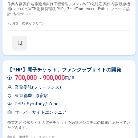
画立案、進行管理 ・顧客との要件定義 ・工数見積もり、予実管理 ・アー
作業内容 案件名 製造業向け工程管理システムWEB化対応 案件内容 既存機
キテクト選定、基本設計 ・リソース管理、顧客対応 勤務開始時には、プ
能(マクロ)のWEB化 開発環境 PHP、ZendFramework、Python フェーズ 設
ロジェクトの一員として、コミュニケーションを取りながら業務を進めて
計~結合テスト
頂く予定です。また、緊急時に出社が必要となる場合がございます。 --------
---------------------------------------------------------- 直近の参画案件の経験とご希望に併せた
2ヶ月前・
提供元: フリコン
案件のご紹介をさせて頂きます。 弊社は様々なプロジェクトの提案を強み
としておりますので、お気軽にご相談頂けますと幸いです。 ------------------------
------------------------------------------ ※弊社では、法人、請負いの案件は取り扱っており
ません。
【PHP】電子チケット、ファンクラブサイトの開発
700,000
900,000
〜
円/月
業務委託(フリーランス)
東京都
原宿駅
PHP
Symfony
Zend
サーバーサイドエンジニア
作業内容 公式サイトの電子チケット予約管理システムの構築にあたってい
ただきます。
5年前・
提供元: アットエンジニア