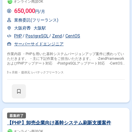
オンライン商談OK
650,000
円/月
業務委託(フリーランス)
大阪府
大阪駅
PHP
PostgreSQL
Zend
CentOS
サーバーサイドエンジニア
作業内容 ・PHPを用いた基幹システムバージョンアップ案件に携わってい
ただきます。 ・主に下記作業をご担当いただきます。 -ZendFramework
およびPHPアップデート対応 -PostgreSQLアップデート対応 -CentOS
移行対応
3ヶ月前・
提供元: レバテックフリーランス
【PHP】卸売企業向け基幹システム刷新支援案件
オンライン商談OK