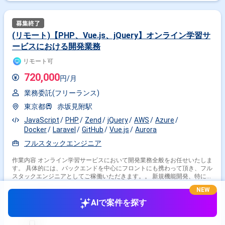
(リモート)【PHP、Vue.js、jQuery】オンライン学習サ
ービスにおける開発業務
リモート可
720,000
円/月
業務委託(フリーランス)
東京都
赤坂見附駅
JavaScript
PHP
Zend
jQuery
AWS
Azure
Docker
Laravel
GitHub
Vue.js
Aurora
フルスタックエンジニア
作業内容 オンライン学習サービスにおいて開発業務全般をお任せいたしま
す。 具体的には、バックエンドを中心にフロントにも携わって頂き、フル
スタックエンジニアとしてご稼働いただきます。。 新規機能開発、特にAI
を用いた機能拡充などに注力しており、上流工程から携わっていただきま
NEW
す。 AIコーディングツールを積極的に活用しており、モダンな環境での開
3ヶ月前・
提供元: フリコン
発を行っていただけます。 ・言語：PHP、JavaScript ・FW：Laravel、
AIで案件を探す
ZendFramework ・DB：Amazon (RDS、Aurora) ・インフラ：AWS、
Azure ・ツール：Docker、GitHub、AIコーディングツール