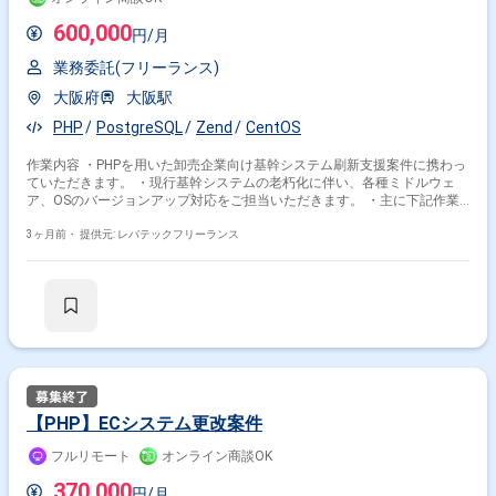
600,000
円/月
業務委託(フリーランス)
大阪府
大阪駅
PHP
PostgreSQL
Zend
CentOS
作業内容 ・PHPを用いた卸売企業向け基幹システム刷新支援案件に携わっ
ていただきます。 ・現行基幹システムの老朽化に伴い、各種ミドルウェ
ア、OSのバージョンアップ対応をご担当いただきます。 ・主に下記作業
をご担当いただきます。 ‐ZendFrameworkのアップデート ‐
PHP(5.3→7.3)のアップデート ‐PostgreSQL(10→14以降予定)のアップデ
3ヶ月前・
提供元: レバテックフリーランス
ート ‐CentOSの移行対応 ・対象規模は下記を予定しております。 ‐画
面約115本 ‐バッチ約227本
【PHP】ECシステム更改案件
フルリモート
オンライン商談OK
370,000
円/月