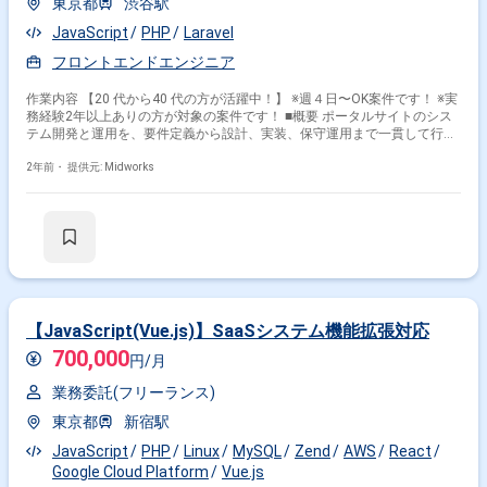
東京都
渋谷駅
JavaScript
PHP
Laravel
フロントエンドエンジニア
作業内容 【20 代から40 代の方が活躍中！】 ※週４日〜OK案件です！ ※実
務経験2年以上ありの方が対象の案件です！ ■概要 ポータルサイトのシス
テム開発と運用を、要件定義から設計、実装、保守運用まで一貫して行い
ます。 ■具体的な業務内容 ・PHPおよびフロントエンド（JavaScript）を
使用したWebアプリケーション開発 ・API開発 ・設計書作成およびコード
2年前・
提供元: Midworks
レビュー 勤務開始時には、プロジェクトの一員として、コミュニケーショ
ンを取りながら業務を進めて頂く予定です。また、緊急時に出社が必要と
なる場合がございます。 ------------------------------------------------------------------ 直近の参画
案件の経験とご希望に併せた案件のご紹介をさせて頂きます。 弊社は様々
なプロジェクトの提案を強みとしておりますので、お気軽にご相談頂けま
すと幸いです。 ------------------------------------------------------------------ ※弊社では、法人、
請負いの案件は取り扱っておりません。
【JavaScript(Vue.js)】SaaSシステム機能拡張対応
700,000
円/月
業務委託(フリーランス)
東京都
新宿駅
JavaScript
PHP
Linux
MySQL
Zend
AWS
React
Google Cloud Platform
Vue.js