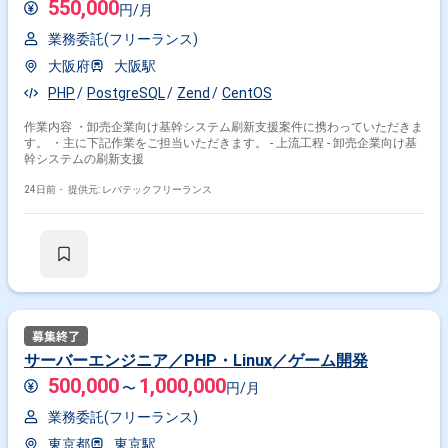
550,000
円/月
業務委託(フリーランス)
大阪府
大阪駅
PHP
PostgreSQL
Zend
CentOS
作業内容 ・卸売企業向け基幹システム刷新支援案件に携わっていただきま
す。 ・主に下記作業をご担当いただきます。 - 上流工程 - 卸売企業向け基
幹システムの刷新支援
24日前・
提供元: レバテックフリーランス
サーバーエンジニア／PHP・Linux／ゲーム開発
500,000
1,000,000
〜
円/月
業務委託(フリーランス)
東京都
東京駅