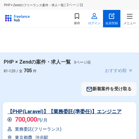
| 3ページ目
PHP × Zendのフリーランス案件・求人一覧
保存
ログイン
会員登録
メニュー
PHP × Zendの案件・求人一覧
3ページ目
705
81-120 / 全
件
新着案件を受け取る
【PHP(Laravel)】【業務委託(準委任)】エンジニア
700,000
円/月
業務委託(フリーランス)
東京都
渋谷駅