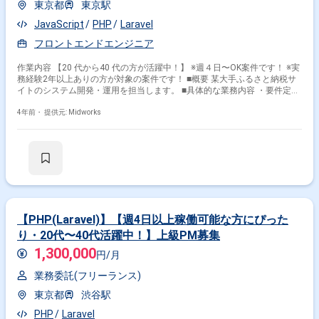
東京都
東京駅
JavaScript
PHP
Laravel
フロントエンドエンジニア
作業内容 【20 代から40 代の方が活躍中！】 ※週４日〜OK案件です！ ※実
務経験2年以上ありの方が対象の案件です！ ■概要 某大手ふるさと納税サ
イトのシステム開発・運用を担当します。 ■具体的な業務内容 ・要件定義
から設計、コーディング、保守運用まで一貫対応 ・API開発やフロントエ
ンド開発も含む 勤務開始時には、プロジェクトの一員として、コミュニケ
4年前・
提供元: Midworks
ーションを取りながら業務を進めて頂く予定です。また、緊急時に出社が
必要となる場合がございます。 ------------------------------------------------------------------ 直近
の参画案件の経験とご希望に併せた案件のご紹介をさせて頂きます。 弊社
は様々なプロジェクトの提案を強みとしておりますので、お気軽にご相談
頂けますと幸いです。 ------------------------------------------------------------------ ※弊社では、
法人、請負いの案件は取り扱っておりません。
【PHP(Laravel)】【週4日以上稼働可能な方にぴった
り・20代〜40代活躍中！】上級PM募集
1,300,000
円/月
業務委託(フリーランス)
東京都
渋谷駅
PHP
Laravel