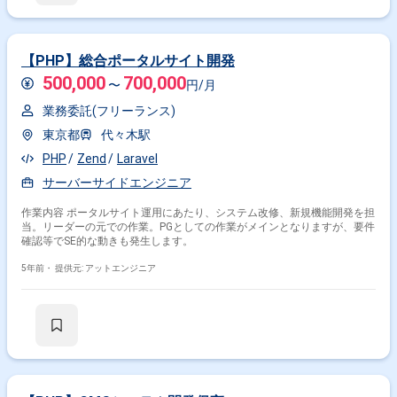
特徴で絞り込む
PHP × 副業
PHP × 在宅・リモート
【PHP】総合ポータルサイト開発
500,000
700,000
〜
円/月
業務委託(フリーランス)
その他の条件で検索する
東京都
代々木駅
その他開発言語・スキルから探す
PHP
Zend
Laravel
Laravel
CakePHP
FuelPHP
Symfony
サーバーサイドエンジニア
JavaScript
MySQL
AWS
Java
Linux
HTML
作業内容 ポータルサイト運用にあたり、システム改修、新規機能開発を担
当。リーダーの元での作業。PGとしての作業がメインとなりますが、要件
その他の職種から探す
確認等でSE的な動きも発生します。
サーバーサイドエンジニア
バックエンドエンジニア
5年前・
提供元: アットエンジニア
フロントエンドエンジニア
PM
スマホアプリエンジニア