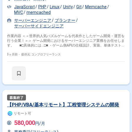
JavaScript
PHP
Linux
Unity
Git
Memcache
MVC
memcached
サーバーエンジニア
プランナー
サーバーサイドエンジニア
作業内容 ＜＜世界的人気パズルゲームを代表作としたゲーム開発・運営を
行う企業！＞＞ ゲーム開発におけるサーバーエンジニア業務をお任せしま
す。 ■□具体的には…□■ ・ゲーム側APIの仕様設計、実装、単体テスト
・管理ツール／バッチ機能、その他ツール全般作成（マスターデータ設定
変更、動向数値情報、動向ログ） ・不具合調査 ・保守作業（メンテナン
3ヶ月前・
提供元: コンプロフリーランス
ス、開発環境） ・日々の監視業務 ・障害対応（検知、復旧、原因調査、
再発防止策実施） ・コードレビュー ＜こんな方におすすめです！＞ ・
新しい技術やツールを積極的に学び、実務に活かしたい方 ・多くの方の役
に立つサービス開発に携わりたい方
【PHP/VBA/基本リモート】工程管理システムの開発
リモート可
580,000
円/月