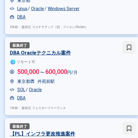
東京都
Linux
Oracle
Windows Server
DBA
2年前・
提供元: ココナラテック（旧：フリエン/furien）
DBA Oracleテクニカル案件
リモート可
500,000
600,000
〜
円/月
掛け合わせ条件で絞り込む
東京都
外苑前駅
SQL
Oracle
職種で絞り込む
DBA
Oracle × サーバーサイドエンジニ
1年前・
提供元: フォスターフリーランス
業界で絞り込む
Oracle × メーカー
Oracle × 証
【PL】インフラ更改推進案件
特徴で絞り込む