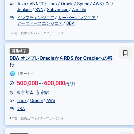
Java
VB.NET
Linux
Oracle
Spring
AWS
Git
Jenkins
SVN
Subversion
Ansible
インフラエンジニア
サーバーエンジニア
データベースエンジニア
DBA
5年前・
提供元: レバテックフリーランス
DBA オンプレOracleからRDS for Oracleへの移
行
リモート可
500,000
600,000
〜
円/月
東京都
新宿駅
Linux
Oracle
AWS
DBA
4年前・
提供元: フォスターフリーランス