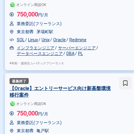
オンライン商談OK
Oracle × 副業
Oracle × 在宅
750,000
円/月
業務委託(フリーランス)
その他の条件で検索する
東京都
茅場町駅
その他開発言語・スキルから探す
SQL
Linux
Unix
Oracle
Redmine
Java
SQL
Linux
JavaScr
インフラエンジニア
サーバーエンジニア
データベースエンジニア
DBA
PL
その他の職種から探す
4年前・
提供元: レバテックフリーランス
サーバーサイドエンジニア
バ
【Oracle】エントリーサービス向け新基盤環境
移行案件
オンライン商談OK
750,000
円/月
業務委託(フリーランス)
東京都
亀戸駅