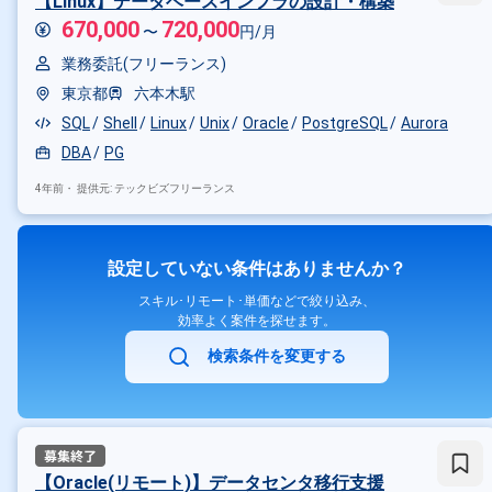
【Linux】データベースインフラの設計・構築
670,000
720,000
〜
円/月
業務委託(フリーランス)
東京都
六本木駅
SQL
Shell
Linux
Unix
Oracle
PostgreSQL
Aurora
DBA
PG
4年前・
提供元: テックビズフリーランス
設定していない条件はありませんか？
スキル･リモート･単価などで絞り込み、
効率よく案件を探せます。
検索条件を変更する
【Oracle(リモート)】データセンタ移行支援