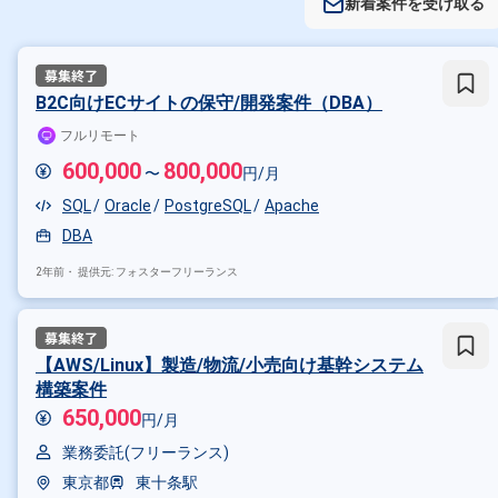
新着案件を受け取る
B2C向けECサイトの保守/開発案件（DBA）
フルリモート
600,000
800,000
〜
円/月
SQL
Oracle
PostgreSQL
Apache
DBA
2年前・
提供元: フォスターフリーランス
【AWS/Linux】製造/物流/小売向け基幹システム
構築案件
650,000
円/月
業務委託(フリーランス)
東京都
東十条駅